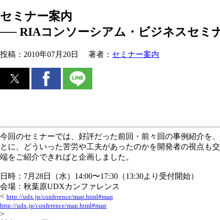
セミナー案内
── RIAコンソーシアム・ビジネスセミ
投稿：
2010年07月20日
著者：
セミナー案内
今回のセミナーでは、好評だった前回・前々回の事例紹介を、
とに、どういった苦労や工夫があったのかを開発者の視点も交
端をご紹介できればと企画しました。
日時：7月28日（水）14:00〜17:30（13:30より受付開始）
会場：秋葉原UDXカンファレンス
<
http://udx.jp/conference/map.html#map
http://udx.jp/conference/map.html#map
>