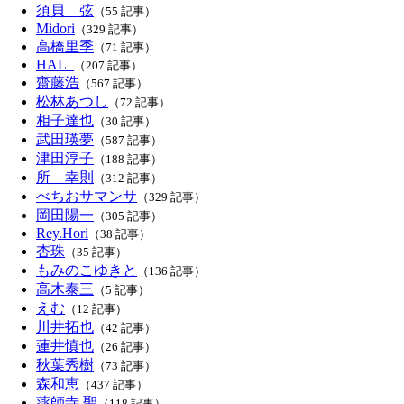
須貝 弦
（55 記事）
Midori
（329 記事）
高橋里季
（71 記事）
HAL_
（207 記事）
齋藤浩
（567 記事）
松林あつし
（72 記事）
相子達也
（30 記事）
武田瑛夢
（587 記事）
津田淳子
（188 記事）
所 幸則
（312 記事）
べちおサマンサ
（329 記事）
岡田陽一
（305 記事）
Rey.Hori
（38 記事）
杏珠
（35 記事）
もみのこゆきと
（136 記事）
高木泰三
（5 記事）
えむ
（12 記事）
川井拓也
（42 記事）
蓮井慎也
（26 記事）
秋葉秀樹
（73 記事）
森和恵
（437 記事）
薬師寺 聖
（118 記事）