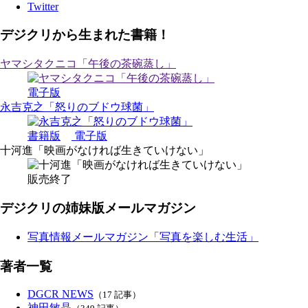
Twitter
デジクリから生まれた書籍！
ヤマシタクニコ「午後の茶碗蒸し」
電子版
永吉克之「怒りのブドウ球菌」
書籍版
電子版
十河進「映画がなければ生きていけない」
販売終了
デジクリの姉妹版メールマガジン
写真情報メールマガジン「写真を楽しむ生活」
著者一覧
DGCR NEWS
（17 記事）
神田敏晶