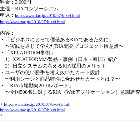
料金：3,000円
主催：RIAコンソーシアム
申込：
http://www.riac.jp/2010/07/b-xvi.html
http://www.riac.jp/2010/07/b-xvi.html
内容：
・「ビジネスにとって価値あるRIAであるために」
〜実践を通じて学んだRIA開発プロジェクト留意点〜
・「XPLATFORM事例」
1）XPLATFORMの製品・事例（日本・韓国）紹介
2）日立システムの考えるRIA採用のメリット
・ユーザの使い勝手を考え抜いたカート設計
〜利用シーンと商品特性に合わせたカートとは？〜
・「RIA市場動向2010レポート」
〜全国500名に対するRIA（Webアプリケーション）意識調
<
http://www.riac.jp/2010/07/b-xvi.html
http://www.riac.jp/2010/07/b-xvi.html
>