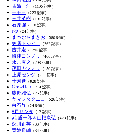
（349 記事）
古籏一浩
（1195 記事）
モモヨ
（223 記事）
三井英樹
（191 記事）
石原強
（110 記事）
rゆ
（24 記事）
まつむらまきお
（580 記事）
笠居トシヒロ
（263 記事）
吉井宏
（1296 記事）
海津ヨシノリ
（406 記事）
永吉克之
（298 記事）
茂田カツノリ
（159 記事）
上原ゼンジ
（280 記事）
十河進
（828 記事）
GrowHair
（714 記事）
鷹野雅弘
（25 記事）
ヤマシタクニコ
（526 記事）
白石昇
（24 記事）
8月サンタ
（12 記事）
武 盾一郎＆山根康弘
（478 記事）
深川正英
（33 記事）
青池良輔
（34 記事）