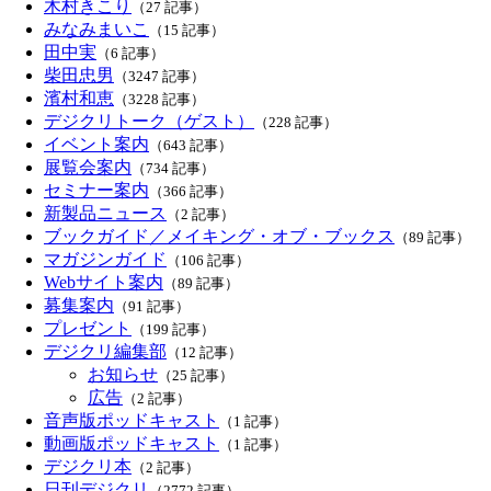
木村きこり
（27 記事）
みなみまいこ
（15 記事）
田中実
（6 記事）
柴田忠男
（3247 記事）
濱村和恵
（3228 記事）
デジクリトーク（ゲスト）
（228 記事）
イベント案内
（643 記事）
展覧会案内
（734 記事）
セミナー案内
（366 記事）
新製品ニュース
（2 記事）
ブックガイド／メイキング・オブ・ブックス
（89 記事）
マガジンガイド
（106 記事）
Webサイト案内
（89 記事）
募集案内
（91 記事）
プレゼント
（199 記事）
デジクリ編集部
（12 記事）
お知らせ
（25 記事）
広告
（2 記事）
音声版ポッドキャスト
（1 記事）
動画版ポッドキャスト
（1 記事）
デジクリ本
（2 記事）
日刊デジクリ
（2772 記事）