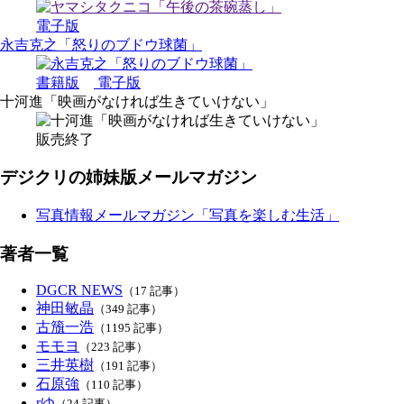
電子版
永吉克之「怒りのブドウ球菌」
書籍版
電子版
十河進「映画がなければ生きていけない」
販売終了
デジクリの姉妹版メールマガジン
写真情報メールマガジン「写真を楽しむ生活」
著者一覧
DGCR NEWS
（17 記事）
神田敏晶
（349 記事）
古籏一浩
（1195 記事）
モモヨ
（223 記事）
三井英樹
（191 記事）
石原強
（110 記事）
rゆ
（24 記事）