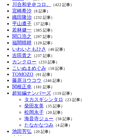
川合和史＠コロ。
（422 記事）
宮崎希沙
（8 記事）
織田隆治
（232 記事）
平山遵子
（37 記事）
若林健一
（385 記事）
関口浩之
（297 記事）
福間晴耕
（129 記事）
いわいともひさ
（46 記事）
吉田貴之
（237 記事）
カンクロー
（233 記事）
こいぬまめぐみ
（18 記事）
TOMOZO
（91 記事）
藤原ヨウコウ
（246 記事）
関根正幸
（181 記事）
超短編ナンバーズ
（119 記事）
タカスギシンタロ
（23 記事）
柴田友美
（35 記事）
松岡永子
（20 記事）
海音寺ジョー
（58 記事）
たなかなつみ
（4 記事）
池田芳弘
（20 記事）