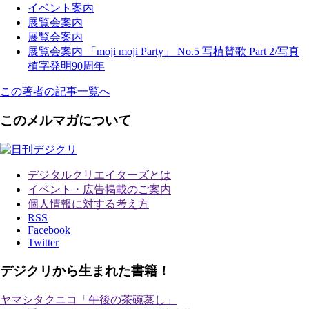
イベント案内
展覧会案内
展覧会案内
展覧会案内 「moji moji Party」 No.5 写植賛歌 Part 2/写真
植字発明90周年
この著者の記事一覧へ
このメルマガについて
デジタルクリエイターズ
とは
イベント・広告掲載のご案内
個人情報に対する考え方
RSS
Facebook
Twitter
デジクリから生まれた書籍！
ヤマシタクニコ「午後の茶碗蒸し」