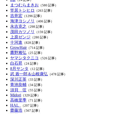
まつむらまきお
（580 記事）
笠居トシヒロ
（263 記事）
吉井宏
（1296 記事）
海津ヨシノリ
（406 記事）
永吉克之
（298 記事）
茂田カツノリ
（159 記事）
上原ゼンジ
（280 記事）
十河進
（828 記事）
GrowHair
（714 記事）
鷹野雅弘
（25 記事）
ヤマシタクニコ
（526 記事）
白石昇
（24 記事）
8月サンタ
（12 記事）
武 盾一郎＆山根康弘
（478 記事）
深川正英
（33 記事）
青池良輔
（34 記事）
須貝 弦
（55 記事）
Midori
（329 記事）
高橋里季
（71 記事）
HAL_
（207 記事）
齋藤浩
（567 記事）