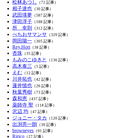
松林あつし
（72 記事）
相子達也
（30 記事）
武田瑛夢
（587 記事）
津田淳子
（188 記事）
所 幸則
（312 記事）
べちおサマンサ
（329 記事）
岡田陽一
（305 記事）
Rey.Hori
（38 記事）
杏珠
（35 記事）
もみのこゆきと
（136 記事）
高木泰三
（5 記事）
えむ
（12 記事）
川井拓也
（42 記事）
蓮井慎也
（26 記事）
秋葉秀樹
（73 記事）
森和恵
（437 記事）
薬師寺 聖
（118 記事）
沢辺 均
（47 記事）
ジョニー・タカ
（120 記事）
出渕亮一朗
（30 記事）
browneyes
（91 記事）
Ririco
（27 記事）