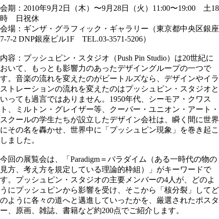
会期：2010年9月2日（木）〜9月28日（火）11:00〜19:00 土18
時 日祝休
会場：ギンザ・グラフィック・ギャラリー（東京都中央区銀座
7-7-2 DNP銀座ビル1F TEL.03-3571-5206）
内容：プッシュピン・スタジオ（Push Pin Studio）は20世紀に
おいて、もっとも影響力のあったデザイングループの一つで
す。音楽の流れを変えたのがビートルズなら、デザインやイラ
ストレーションの流れを変えたのはプッシュピン・スタジオと
いっても過言ではありません。1950年代、シーモア・クワス
ト、ミルトン・グレイザー等、クーパー・ユニオン・アート・
スクールの学生たちが設立したデザイン会社は、瞬く間に世界
にその名を轟かせ、世界中に「プッシュピン現象」を巻き起こ
しました。
今回の展覧会は、「Paradigm＝パラダイム（ある一時代の物の
見方、考え方を規定している理論的枠組）」がキーワードで
す。プッシュピン・スタジオの主要メンバーの4人が、どのよ
うにプッシュピンから影響を受け、そこから「核分裂」してど
のように各々の道へと邁進していったかを、厳選されたポスタ
ー、原画、雑誌、書籍など約200点でご紹介します。