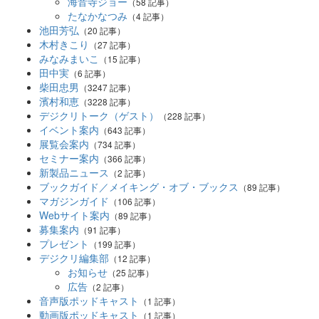
海音寺ジョー
（58 記事）
たなかなつみ
（4 記事）
池田芳弘
（20 記事）
木村きこり
（27 記事）
みなみまいこ
（15 記事）
田中実
（6 記事）
柴田忠男
（3247 記事）
濱村和恵
（3228 記事）
デジクリトーク（ゲスト）
（228 記事）
イベント案内
（643 記事）
展覧会案内
（734 記事）
セミナー案内
（366 記事）
新製品ニュース
（2 記事）
ブックガイド／メイキング・オブ・ブックス
（89 記事）
マガジンガイド
（106 記事）
Webサイト案内
（89 記事）
募集案内
（91 記事）
プレゼント
（199 記事）
デジクリ編集部
（12 記事）
お知らせ
（25 記事）
広告
（2 記事）
音声版ポッドキャスト
（1 記事）
動画版ポッドキャスト
（1 記事）