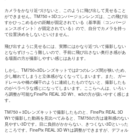
カメラをかなり近づけないと、このように飛び出して見せること
ができません。TM750＋3Dコンバージョンレンズは、この飛び出
すかひっこめるかの距離が固定されている（基準面〈コンバージ
ェンスポイント〉が固定されている）ので、自分でカメラを持っ
て位置決めをしないといけません。
飛び出すように見せるには、実際にはかなり近づいて撮影しない
とならずけっこう難しいので、手前に飛び出さない奥行き感があ
る場面の方が撮影しやすい感じはあります。
しかし、TM750+3Dレンズキットでは2つのレンズ間が狭いため、
少し離れてしまうと立体感がなくなってしまいます。また、ガー
ドレールや橋の欄干のように連続したものでないと、撮影したも
のがペラペラな感じになってしまいます。ここらへんは、いろい
ろ調整が可能なFinePix REAL 3D W1、w3の方が扱いやすく感じま
す。
TM750＋3Dレンズキットで撮影したものと、FinePix REAL 3D
W1で撮影した動画を見比べてみると、TM750の方は違和感のない
見やすい3Dです。目に負担がかからない、きつくない3Dといった
ところです。FinePix REAL 3D W1は調整ができますが、デフォル