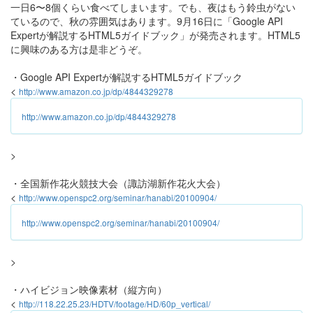
一日6〜8個くらい食べてしまいます。でも、夜はもう鈴虫がない
ているので、秋の雰囲気はあります。9月16日に「Google API
Expertが解説するHTML5ガイドブック」が発売されます。HTML5
に興味のある方は是非どうぞ。
・Google API Expertが解説するHTML5ガイドブック
<
http://www.amazon.co.jp/dp/4844329278
http://www.amazon.co.jp/dp/4844329278
>
・全国新作花火競技大会（諏訪湖新作花火大会）
<
http://www.openspc2.org/seminar/hanabi/20100904/
http://www.openspc2.org/seminar/hanabi/20100904/
>
・ハイビジョン映像素材（縦方向）
<
http://118.22.25.23/HDTV/footage/HD/60p_vertical/