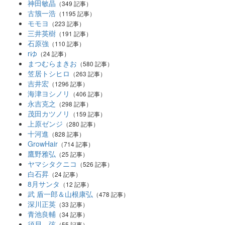
神田敏晶
（349 記事）
古籏一浩
（1195 記事）
モモヨ
（223 記事）
三井英樹
（191 記事）
石原強
（110 記事）
rゆ
（24 記事）
まつむらまきお
（580 記事）
笠居トシヒロ
（263 記事）
吉井宏
（1296 記事）
海津ヨシノリ
（406 記事）
永吉克之
（298 記事）
茂田カツノリ
（159 記事）
上原ゼンジ
（280 記事）
十河進
（828 記事）
GrowHair
（714 記事）
鷹野雅弘
（25 記事）
ヤマシタクニコ
（526 記事）
白石昇
（24 記事）
8月サンタ
（12 記事）
武 盾一郎＆山根康弘
（478 記事）
深川正英
（33 記事）
青池良輔
（34 記事）
須貝 弦
（55 記事）