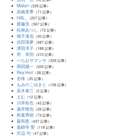
Midori
（329 記事）
高橋里季
（71 記事）
HAL_
（207 記事）
齋藤浩
（567 記事）
松林あつし
（72 記事）
相子達也
（30 記事）
武田瑛夢
（587 記事）
津田淳子
（188 記事）
所 幸則
（312 記事）
べちおサマンサ
（329 記事）
岡田陽一
（305 記事）
Rey.Hori
（38 記事）
杏珠
（35 記事）
もみのこゆきと
（136 記事）
高木泰三
（5 記事）
えむ
（12 記事）
川井拓也
（42 記事）
蓮井慎也
（26 記事）
秋葉秀樹
（73 記事）
森和恵
（437 記事）
薬師寺 聖
（118 記事）
沢辺 均
（47 記事）