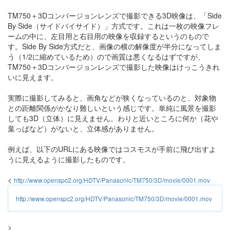
TM750＋3Dコンバージョンレンズで撮影できる3D映像は、「Side
By Side（サイドバイサイド）」方式です。これは一枚の映像フレ
ームの中に、左目用と右目用の映像を収録するというのもので
す。Side By Side方式だと、画像の横の解像度が半分になってしま
う（1/2に縮めているため）ので画質は悪くなるはずですが、
TM750＋3Dコンバージョンレンズで撮影した映像はけっこうきれ
いに見えます。
実際に撮影してみると、画角などが狭くなっているのと、対象物
との距離関係がかなり難しいという感じです。単純に風景を撮影
しても3D（立体）に見えません。わりと近いところに何か（花や
葉っぱなど）がないと、立体感がありません。
例えば、以下のURLにある映像ではコスモスが手前に飛び出すよ
うに見えるように撮影したものです。
<
http://www.openspc2.org/HDTV/Panasonic/TM750/3D/movie/0001.mov
http://www.openspc2.org/HDTV/Panasonic/TM750/3D/movie/0001.mov
>