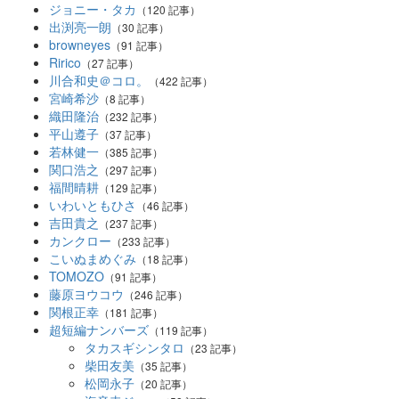
ジョニー・タカ
（120 記事）
出渕亮一朗
（30 記事）
browneyes
（91 記事）
Ririco
（27 記事）
川合和史＠コロ。
（422 記事）
宮崎希沙
（8 記事）
織田隆治
（232 記事）
平山遵子
（37 記事）
若林健一
（385 記事）
関口浩之
（297 記事）
福間晴耕
（129 記事）
いわいともひさ
（46 記事）
吉田貴之
（237 記事）
カンクロー
（233 記事）
こいぬまめぐみ
（18 記事）
TOMOZO
（91 記事）
藤原ヨウコウ
（246 記事）
関根正幸
（181 記事）
超短編ナンバーズ
（119 記事）
タカスギシンタロ
（23 記事）
柴田友美
（35 記事）
松岡永子
（20 記事）