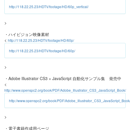
http://118.22.25.23/HDTV/footage/HD/60p_vertical/
>
・ハイビジョン映像素材
<
http://118.22.25.23/HDTV/footage/HD/60p/
http://118.22.25.23/HDTV/footage/HD/60p/
>
・Adobe Illustrator CS3 + JavaScript 自動化サンプル集 発売中
<
http://www.openspc2.org/book/PDF/Adobe_Illustrator_CS3_JavaScript_Book/
http://www.openspc2.org/book/PDF/Adobe_Illustrator_CS3_JavaScript_Book
>
・電子書籍作成用ページ