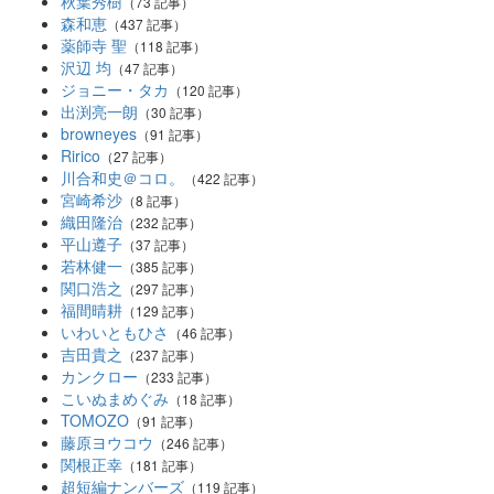
秋葉秀樹
（73 記事）
森和恵
（437 記事）
薬師寺 聖
（118 記事）
沢辺 均
（47 記事）
ジョニー・タカ
（120 記事）
出渕亮一朗
（30 記事）
browneyes
（91 記事）
Ririco
（27 記事）
川合和史＠コロ。
（422 記事）
宮崎希沙
（8 記事）
織田隆治
（232 記事）
平山遵子
（37 記事）
若林健一
（385 記事）
関口浩之
（297 記事）
福間晴耕
（129 記事）
いわいともひさ
（46 記事）
吉田貴之
（237 記事）
カンクロー
（233 記事）
こいぬまめぐみ
（18 記事）
TOMOZO
（91 記事）
藤原ヨウコウ
（246 記事）
関根正幸
（181 記事）
超短編ナンバーズ
（119 記事）