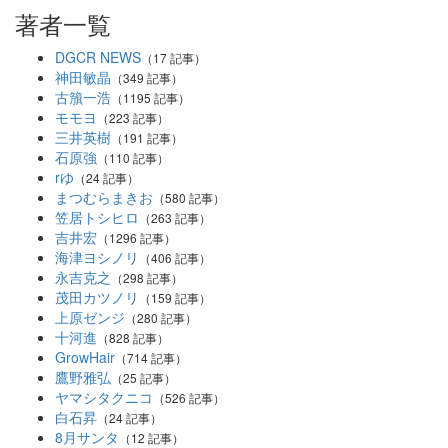
著者一覧
DGCR NEWS
（17 記事）
神田敏晶
（349 記事）
古籏一浩
（1195 記事）
モモヨ
（223 記事）
三井英樹
（191 記事）
石原強
（110 記事）
rゆ
（24 記事）
まつむらまきお
（580 記事）
笠居トシヒロ
（263 記事）
吉井宏
（1296 記事）
海津ヨシノリ
（406 記事）
永吉克之
（298 記事）
茂田カツノリ
（159 記事）
上原ゼンジ
（280 記事）
十河進
（828 記事）
GrowHair
（714 記事）
鷹野雅弘
（25 記事）
ヤマシタクニコ
（526 記事）
白石昇
（24 記事）
8月サンタ
（12 記事）