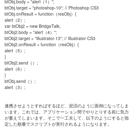
btObj.body = "alert（1）";
btObj.target = "photoshop-10"; // Photoshop CS3
btObj.onResult = function（resObj）{
alert（2）;
var btObj2 = new BridgeTalk;
btObj2.body = "alert（4）";
btObj2.target = "illustrator-13"; // Illustrator CS3
btObj2.onResult = function（resObj）{
alert（5）;
}
btObj2.send（）;
alert（6）;
}
btObj.send（）;
alert（3）;
連携させようとすればするほど、泥沼のように面倒になってしま
います。これでは、アプリケーション間でやりとりする前に気力
が萎えてしまいます。そこで一工夫して、以下のようにすると指
定した順番でスクリプトが実行されるようになります。