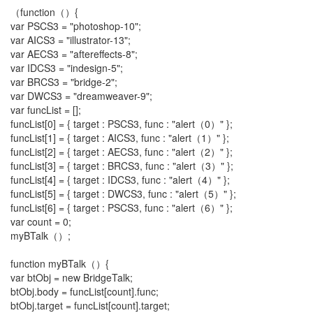
（function（）{
var PSCS3 = "photoshop-10";
var AICS3 = "illustrator-13";
var AECS3 = "aftereffects-8";
var IDCS3 = "indesign-5";
var BRCS3 = "bridge-2";
var DWCS3 = "dreamweaver-9";
var funcList = [];
funcList[0] = { target : PSCS3, func : "alert（0）" };
funcList[1] = { target : AICS3, func : "alert（1）" };
funcList[2] = { target : AECS3, func : "alert（2）" };
funcList[3] = { target : BRCS3, func : "alert（3）" };
funcList[4] = { target : IDCS3, func : "alert（4）" };
funcList[5] = { target : DWCS3, func : "alert（5）" };
funcList[6] = { target : PSCS3, func : "alert（6）" };
var count = 0;
myBTalk（）;
function myBTalk（）{
var btObj = new BridgeTalk;
btObj.body = funcList[count].func;
btObj.target = funcList[count].target;