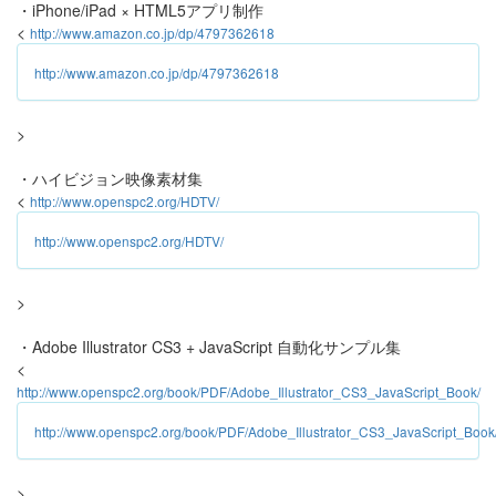
・iPhone/iPad × HTML5アプリ制作
<
http://www.amazon.co.jp/dp/4797362618
http://www.amazon.co.jp/dp/4797362618
>
・ハイビジョン映像素材集
<
http://www.openspc2.org/HDTV/
http://www.openspc2.org/HDTV/
>
・Adobe Illustrator CS3 + JavaScript 自動化サンプル集
<
http://www.openspc2.org/book/PDF/Adobe_Illustrator_CS3_JavaScript_Book/
http://www.openspc2.org/book/PDF/Adobe_Illustrator_CS3_JavaScript_Book
>