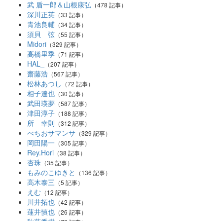
武 盾一郎＆山根康弘
（478 記事）
深川正英
（33 記事）
青池良輔
（34 記事）
須貝 弦
（55 記事）
Midori
（329 記事）
高橋里季
（71 記事）
HAL_
（207 記事）
齋藤浩
（567 記事）
松林あつし
（72 記事）
相子達也
（30 記事）
武田瑛夢
（587 記事）
津田淳子
（188 記事）
所 幸則
（312 記事）
べちおサマンサ
（329 記事）
岡田陽一
（305 記事）
Rey.Hori
（38 記事）
杏珠
（35 記事）
もみのこゆきと
（136 記事）
高木泰三
（5 記事）
えむ
（12 記事）
川井拓也
（42 記事）
蓮井慎也
（26 記事）