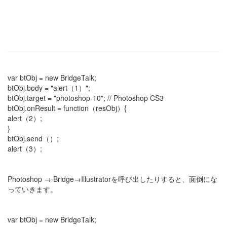
var btObj = new BridgeTalk;
btObj.body = "alert（1）";
btObj.target = "photoshop-10"; // Photoshop CS3
btObj.onResult = function（resObj）{
alert（2）;
}
btObj.send（）;
alert（3）;
Photoshop → Bridge→Illustratorを呼び出したりすると、面倒にな
っていきます。
var btObj = new BridgeTalk;