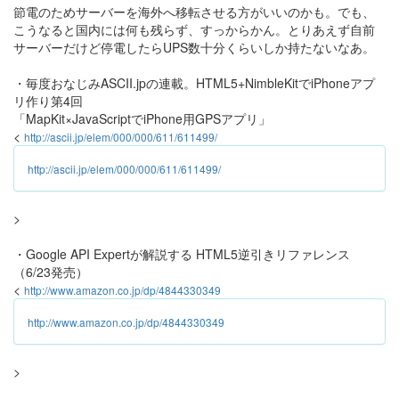
節電のためサーバーを海外へ移転させる方がいいのかも。でも、
こうなると国内には何も残らず、すっからかん。とりあえず自前
サーバーだけど停電したらUPS数十分くらいしか持たないなあ。
・毎度おなじみASCII.jpの連載。HTML5+NimbleKitでiPhoneアプ
リ作り第4回
「MapKit×JavaScriptでiPhone用GPSアプリ」
<
http://ascii.jp/elem/000/000/611/611499/
http://ascii.jp/elem/000/000/611/611499/
>
・Google API Expertが解説する HTML5逆引きリファレンス
（6/23発売）
<
http://www.amazon.co.jp/dp/4844330349
http://www.amazon.co.jp/dp/4844330349
>