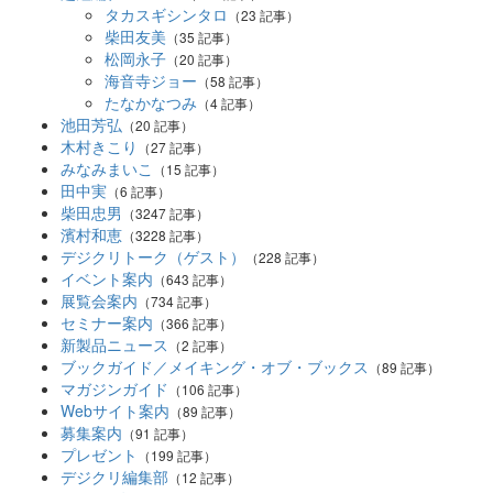
タカスギシンタロ
（23 記事）
柴田友美
（35 記事）
松岡永子
（20 記事）
海音寺ジョー
（58 記事）
たなかなつみ
（4 記事）
池田芳弘
（20 記事）
木村きこり
（27 記事）
みなみまいこ
（15 記事）
田中実
（6 記事）
柴田忠男
（3247 記事）
濱村和恵
（3228 記事）
デジクリトーク（ゲスト）
（228 記事）
イベント案内
（643 記事）
展覧会案内
（734 記事）
セミナー案内
（366 記事）
新製品ニュース
（2 記事）
ブックガイド／メイキング・オブ・ブックス
（89 記事）
マガジンガイド
（106 記事）
Webサイト案内
（89 記事）
募集案内
（91 記事）
プレゼント
（199 記事）
デジクリ編集部
（12 記事）