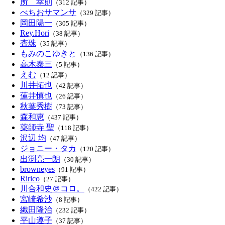
所 幸則
（312 記事）
べちおサマンサ
（329 記事）
岡田陽一
（305 記事）
Rey.Hori
（38 記事）
杏珠
（35 記事）
もみのこゆきと
（136 記事）
高木泰三
（5 記事）
えむ
（12 記事）
川井拓也
（42 記事）
蓮井慎也
（26 記事）
秋葉秀樹
（73 記事）
森和恵
（437 記事）
薬師寺 聖
（118 記事）
沢辺 均
（47 記事）
ジョニー・タカ
（120 記事）
出渕亮一朗
（30 記事）
browneyes
（91 記事）
Ririco
（27 記事）
川合和史＠コロ。
（422 記事）
宮崎希沙
（8 記事）
織田隆治
（232 記事）
平山遵子
（37 記事）