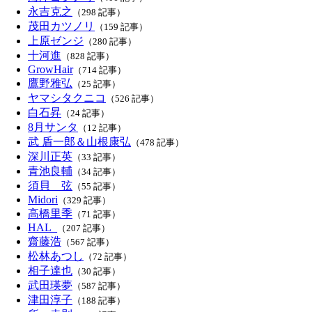
永吉克之
（298 記事）
茂田カツノリ
（159 記事）
上原ゼンジ
（280 記事）
十河進
（828 記事）
GrowHair
（714 記事）
鷹野雅弘
（25 記事）
ヤマシタクニコ
（526 記事）
白石昇
（24 記事）
8月サンタ
（12 記事）
武 盾一郎＆山根康弘
（478 記事）
深川正英
（33 記事）
青池良輔
（34 記事）
須貝 弦
（55 記事）
Midori
（329 記事）
高橋里季
（71 記事）
HAL_
（207 記事）
齋藤浩
（567 記事）
松林あつし
（72 記事）
相子達也
（30 記事）
武田瑛夢
（587 記事）
津田淳子
（188 記事）