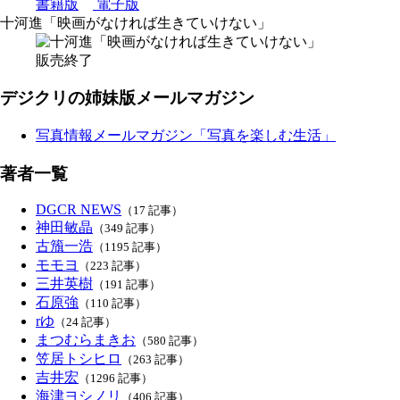
書籍版
電子版
十河進「映画がなければ生きていけない」
販売終了
デジクリの姉妹版メールマガジン
写真情報メールマガジン「写真を楽しむ生活」
著者一覧
DGCR NEWS
（17 記事）
神田敏晶
（349 記事）
古籏一浩
（1195 記事）
モモヨ
（223 記事）
三井英樹
（191 記事）
石原強
（110 記事）
rゆ
（24 記事）
まつむらまきお
（580 記事）
笠居トシヒロ
（263 記事）
吉井宏
（1296 記事）
海津ヨシノリ
（406 記事）