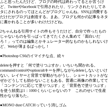
ふと思ったんだけど、ブログの時代は終わってるとか言うけ
ど、Twitterやfacebookで引用されたり、リンクされたりしてネ
タにされるのってほとんどがブログじゃんね。SNSは消費する
だけだがブログは創造する。まあ、ブログも何かの記事をネタ
に書かれることが多いわけだけどね。
2ちゃんねる引用サイトの件もそうだけど、自分で作ったもの
じゃないものを引っぱってきてたくさん集めて「面白いだ
ろ！」ってのは編集とかキュレーター的なものかもしれないけ
ど、Webが薄まるばっかし！
●Photoshop CS6のイマイチな点、続々
deleteを押すと「何で塗りつぶすか」いちいち聞かれる。
command/controlやoption/altキーを押しながらdeleteしないといけ
ない。レイヤーと背景で挙動がちがうし、ショートカットがな
ぜかどうしても効かないこともある。普通に画像の作業してて
「コンテンツに応じて塗りつぶす」と「背景色で塗りつぶす」
を使う頻度は1：1000くらいじゃないの？ これのせいで生産
性かなり落ちた。
●MONO dust CATCHっていう消しゴム