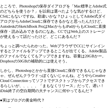
ところで、Photoshopの保存ダイアログを「Mac標準とAdobe式
のどちらを使うか？」を以前は選べたような気がするけど、
CS4にもないですね。勘違いかな？ひょっとしてAdobe式ダイ
アログからAdobeCloudに保存できるかなと思ったんだけど。
AutodeskのSketchBook ProはMacからもiPadからもiCloudに直接
保存・読み込みできるのになあ。CCではWeb上のストレージ
が使えるって話だったけど、どこにあるんだ？
ちょっと調べたらわかった。WebブラウザでCCにサインイン
するとファイルをアップできるところが出てくる。Adobe製品
のファイルでなくてもアップできますね。容量は20GBかー。
Dropboxの50GBの補助的には使えそう。
しかし、Photoshopとかから直接Cloudに保存できるんじゃなき
ゃ、ぜんぜんクラウドっぽくないじゃんね。どうやらCreative
Cloud Connectionってソフトでデスクトップからアクセスでき
るらしいが、、、、、「まもなくリリース」だって。遅い！
iDisk終了の空白期間の大チャンスに何やってるんだ？
●実はブログの黄金時代？