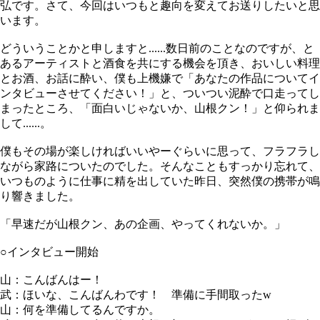
弘です。さて、今回はいつもと趣向を変えてお送りしたいと思
います。
どういうことかと申しますと......数日前のことなのですが、と
あるアーティストと酒食を共にする機会を頂き、おいしい料理
とお酒、お話に酔い、僕も上機嫌で「あなたの作品についてイ
ンタビューさせてください！」と、ついつい泥酔で口走ってし
まったところ、「面白いじゃないか、山根クン！」と仰られま
して......。
僕もその場が楽しければいいやーぐらいに思って、フラフラし
ながら家路についたのでした。そんなこともすっかり忘れて、
いつものように仕事に精を出していた昨日、突然僕の携帯が鳴
り響きました。
「早速だが山根クン、あの企画、やってくれないか。」
○インタビュー開始
山：こんばんはー！
武：ほいな、こんばんわです！ 準備に手間取ったw
山：何を準備してるんですか。