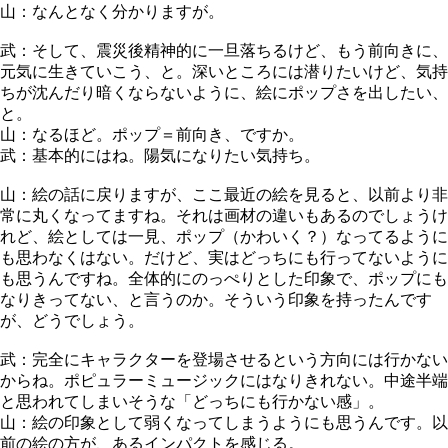
山：なんとなく分かりますが。
武：そして、震災後精神的に一旦落ちるけど、もう前向きに、
元気に生きていこう、と。深いところには潜りたいけど、気持
ちが沈んだり暗くならないように、絵にポップさを出したい、
と。
山：なるほど。ポップ＝前向き、ですか。
武：基本的にはね。陽気になりたい気持ち。
山：絵の話に戻りますが、ここ最近の絵を見ると、以前より非
常に丸くなってますね。それは画材の違いもあるのでしょうけ
れど、絵としては一見、ポップ（かわいく？）なってるように
も思わなくはない。だけど、実はどっちにも行ってないように
も思うんですね。全体的にのっぺりとした印象で、ポップにも
なりきってない、と言うのか。そういう印象を持ったんです
が、どうでしょう。
武：完全にキャラクターを登場させるという方向には行かない
からね。ポピュラーミュージックにはなりきれない。中途半端
と思われてしまいそうな「どっちにも行かない感」。
山：絵の印象として弱くなってしまうようにも思うんです。以
前の絵の方が、あるインパクトを感じる。