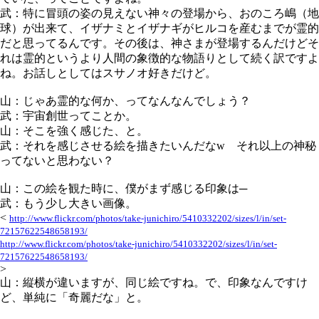
武：特に冒頭の姿の見えない神々の登場から、おのころ嶋（地
球）が出来て、イザナミとイザナギがヒルコを産むまでが霊的
だと思ってるんです。その後は、神さまが登場するんだけどそ
れは霊的というより人間の象徴的な物語りとして続く訳ですよ
ね。お話しとしてはスサノオ好きだけど。
山：じゃあ霊的な何か、ってなんなんでしょう？
武：宇宙創世ってことか。
山：そこを強く感じた、と。
武：それを感じさせる絵を描きたいんだなw それ以上の神秘
ってないと思わない？
山：この絵を観た時に、僕がまず感じる印象は─
武：もう少し大きい画像。
<
http://www.flickr.com/photos/take-junichiro/5410332202/sizes/l/in/set-
72157622548658193/
http://www.flickr.com/photos/take-junichiro/5410332202/sizes/l/in/set-
72157622548658193/
>
山：縦横が違いますが、同じ絵ですね。で、印象なんですけ
ど、単純に「奇麗だな」と。