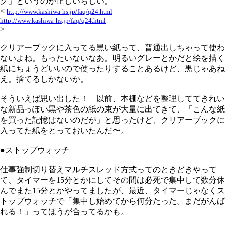
ク」というのが正しいらしい。
<
http://www.kashiwa-hs.jp/faq/q24.html
http://www.kashiwa-hs.jp/faq/q24.html
>
クリアーブックに入ってる黒い紙って、普通出しちゃって使わ
ないよね。もったいないなあ。明るいグレーとかだと絵を描く
紙にちょうどいいので使ったりすることあるけど、黒じゃあね
え。捨てるしかないか。
そういえば思い出した！ 以前、本棚などを整理しててきれい
な新品っぽい黒や茶色の紙の束が大量に出てきて、「こんな紙
を買った記憶はないのだが」と思ったけど、クリアーブックに
入ってた紙をとっておいたんだ〜。
●ストップウォッチ
仕事強制切り替えマルチスレッド方式ってのときどきやって
て、タイマーを15分とかにしてその間は必死で集中して数分休
んでまた15分とかやってましたが、最近、タイマーじゃなくス
トップウォッチで「集中し始めてから何分たった。まだがんば
れる！」ってほうが合ってるかも。