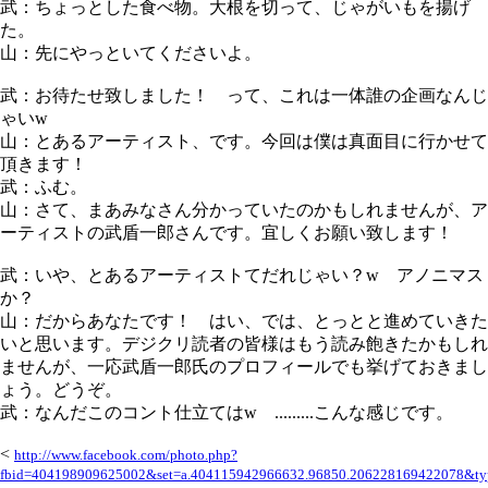
武：ちょっとした食べ物。大根を切って、じゃがいもを揚げ
た。
山：先にやっといてくださいよ。
武：お待たせ致しました！ って、これは一体誰の企画なんじ
ゃいw
山：とあるアーティスト、です。今回は僕は真面目に行かせて
頂きます！
武：ふむ。
山：さて、まあみなさん分かっていたのかもしれませんが、ア
ーティストの武盾一郎さんです。宜しくお願い致します！
武：いや、とあるアーティストてだれじゃい？w アノニマス
か？
山：だからあなたです！ はい、では、とっとと進めていきた
いと思います。デジクリ読者の皆様はもう読み飽きたかもしれ
ませんが、一応武盾一郎氏のプロフィールでも挙げておきまし
ょう。どうぞ。
武：なんだこのコント仕立てはw .........こんな感じです。
<
http://www.facebook.com/photo.php?
fbid=404198909625002&set=a.404115942966632.96850.206228169422078&ty