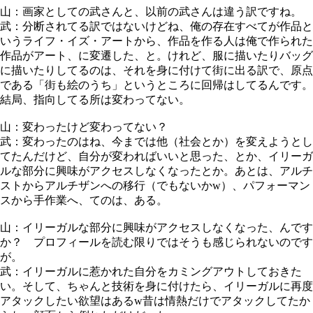
山：画家としての武さんと、以前の武さんは違う訳ですね。
武：分断されてる訳ではないけどね、俺の存在すべてが作品と
いうライフ・イズ・アートから、作品を作る人は俺で作られた
作品がアート、に変遷した、と。けれど、服に描いたりバッグ
に描いたりしてるのは、それを身に付けて街に出る訳で、原点
である「街も絵のうち」というところに回帰はしてるんです。
結局、指向してる所は変わってない。
山：変わったけど変わってない？
武：変わったのはね、今までは他（社会とか）を変えようとし
てたんだけど、自分が変わればいいと思った、とか、イリーガ
ルな部分に興味がアクセスしなくなったとか。あとは、アルチ
ストからアルチザンへの移行（でもないかw）、パフォーマン
スから手作業へ、てのは、ある。
山：イリーガルな部分に興味がアクセスしなくなった、んです
か？ プロフィールを読む限りではそうも感じられないのです
が。
武：イリーガルに惹かれた自分をカミングアウトしておきた
い。そして、ちゃんと技術を身に付けたら、イリーガルに再度
アタックしたい欲望はあるw昔は情熱だけでアタックしてたか