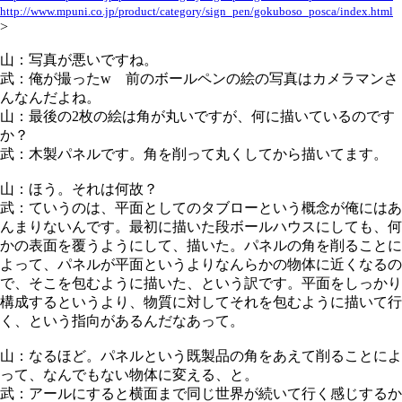
http://www.mpuni.co.jp/product/category/sign_pen/gokuboso_posca/index.html
>
山：写真が悪いですね。
武：俺が撮ったw 前のボールペンの絵の写真はカメラマンさ
んなんだよね。
山：最後の2枚の絵は角が丸いですが、何に描いているのです
か？
武：木製パネルです。角を削って丸くしてから描いてます。
山：ほう。それは何故？
武：ていうのは、平面としてのタブローという概念が俺にはあ
んまりないんです。最初に描いた段ボールハウスにしても、何
かの表面を覆うようにして、描いた。パネルの角を削ることに
よって、パネルが平面というよりなんらかの物体に近くなるの
で、そこを包むように描いた、という訳です。平面をしっかり
構成するというより、物質に対してそれを包むように描いて行
く、という指向があるんだなあって。
山：なるほど。パネルという既製品の角をあえて削ることによ
って、なんでもない物体に変える、と。
武：アールにすると横面まで同じ世界が続いて行く感じするか