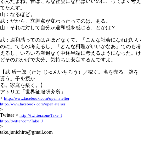
るんだよね。昔はこんな社会になればいいのに、ってよく考え
てたんす。
山：なるほど。
武：だから、立脚点が変わったってのは、ある。
山：それに対して自分が違和感を感じる、とかは？
武：違和感ってのはさほどなくて、「こんな社会になればいい
のに」てもの考えるし、「どんな料理がいいかなあ」てのも考
えるし、いろいろ満遍なく中途半端に考えるようになった。け
どそのおかげで大分、気持ちは安定するんですよ。
【武 盾一郎（たけ じゅんいちろう）／稼ぐ。名を売る。嫁を
貰う。子を授か
る。家庭を築く。】
アトリエ「世界征服研究所」
<
http://www.facebook.com/open.atelier
http://www.facebook.com/open.atelier
>
Twitter <
http://twitter.com/Take_J
http://twitter.com/Take_J
>
take.junichiro@gmail.com