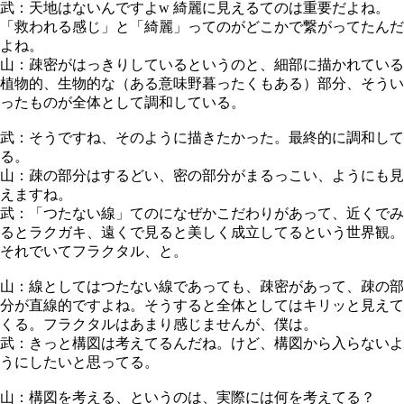
武：天地はないんですよw 綺麗に見えるてのは重要だよね。
「救われる感じ」と「綺麗」ってのがどこかで繋がってたんだ
よね。
山：疎密がはっきりしているというのと、細部に描かれている
植物的、生物的な（ある意味野暮ったくもある）部分、そうい
ったものが全体として調和している。
武：そうですね、そのように描きたかった。最終的に調和して
る。
山：疎の部分はするどい、密の部分がまるっこい、ようにも見
えますね。
武：「つたない線」てのになぜかこだわりがあって、近くでみ
るとラクガキ、遠くで見ると美しく成立してるという世界観。
それでいてフラクタル、と。
山：線としてはつたない線であっても、疎密があって、疎の部
分が直線的ですよね。そうすると全体としてはキリッと見えて
くる。フラクタルはあまり感じませんが、僕は。
武：きっと構図は考えてるんだね。けど、構図から入らないよ
うにしたいと思ってる。
山：構図を考える、というのは、実際には何を考えてる？