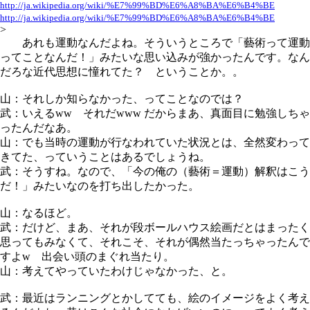
http://ja.wikipedia.org/wiki/%E7%99%BD%E6%A8%BA%E6%B4%BE
http://ja.wikipedia.org/wiki/%E7%99%BD%E6%A8%BA%E6%B4%BE
>
あれも運動なんだよね。そういうところで「藝術って運動
ってことなんだ！」みたいな思い込みが強かったんです。なん
だろな近代思想に憧れてた？ ということか。。
山：それしか知らなかった、ってことなのでは？
武：いえるww それだwww だからまあ、真面目に勉強しちゃ
ったんだなあ。
山：でも当時の運動が行なわれていた状況とは、全然変わって
きてた、っていうことはあるでしょうね。
武：そうすね。なので、「今の俺の（藝術＝運動）解釈はこう
だ！」みたいなのを打ち出したかった。
山：なるほど。
武：だけど、まあ、それが段ボールハウス絵画だとはまったく
思ってもみなくて、それこそ、それが偶然当たっちゃったんで
すよw 出会い頭のまぐれ当たり。
山：考えてやっていたわけじゃなかった、と。
武：最近はランニングとかしてても、絵のイメージをよく考え