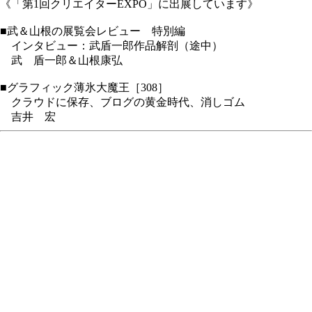
《「第1回クリエイターEXPO」に出展しています》
■武＆山根の展覧会レビュー 特別編
インタビュー：武盾一郎作品解剖（途中）
武 盾一郎＆山根康弘
■グラフィック薄氷大魔王［308］
クラウドに保存、ブログの黄金時代、消しゴム
吉井 宏