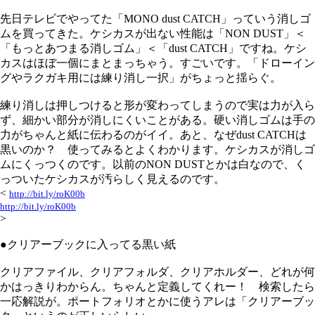
先日テレビでやってた「MONO dust CATCH」っていう消しゴ
ムを買ってきた。ケシカスが出ない性能は「NON DUST」＜
「もっとあつまる消しゴム」＜「dust CATCH」ですね。ケシ
カスはほぼ一個にまとまっちゃう。すごいです。「ドローイン
グやラクガキ用には練り消し一択」がちょっと揺らぐ。
練り消しは押しつけると形が変わってしまうので実は力が入ら
ず、細かい部分が消しにくいことがある。硬い消しゴムは手の
力がちゃんと紙に伝わるのがイイ。あと、なぜdust CATCHは
黒いのか？ 使ってみるとよくわかります。ケシカスが消しゴ
ムにくっつくのです。以前のNON DUSTとかは白なので、く
っついたケシカスが汚らしく見えるのです。
<
http://bit.ly/roK00b
http://bit.ly/roK00b
>
●クリアーブックに入ってる黒い紙
クリアファイル、クリアフォルダ、クリアホルダー、どれが何
かはっきりわからん。ちゃんと定義してくれー！ 検索したら
一応解説が。ポートフォリオとかに使うアレは「クリアーブッ