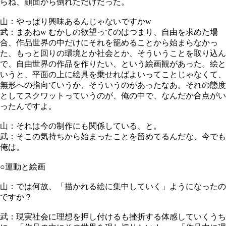
らね、顔面から倒れただけだった。
山：やっぱり興味あるんじゃないですかw
武：まあねw むかしの欲望ってのはつまり、自由を求めた場
合、作品世界の中だけにそれを籠めることから始まらなかっ
た、もっと回りの環境とか社会とか、そういうことを取り込ん
で、自由世界の作品を作りたい、という絵画観があった。絵と
いうと、平面の上に絵具を乗せればよいってことじゃなくて、
無形への指向ていうか、そういうのがあったなあ。それの態度
としてスクワットっていうのが、俺の中で、なんだか合点がい
ったんですよ。
山：それは今の制作にも関係している、と。
武：そこの気持ちから始まったことを留めてるんだな、今でも
俺は。
○運動と絵画
山：では何故、「描かれる絵に集中していく」ようになったの
ですか？
武：現実社会に理想を押し付けるも挫折する体感していくうち