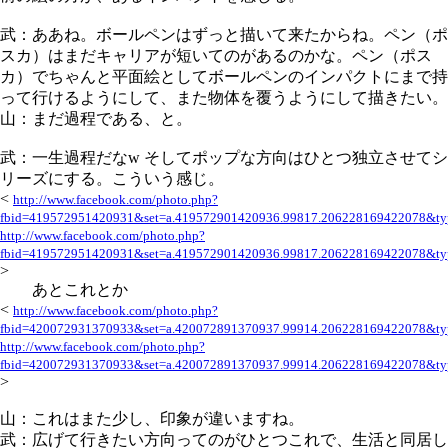
武：ああね。ボールペンはずっと描いて来たからね。ペン（ポ
スカ）はまだキャリアが短いてのがあるのかな。ペン（ポス
カ）でちゃんと平面絵としてボールペンのインパクトにまで持
って行けるようにして、また物体を覆うようにして描きたい。
山：まだ過程である、と。
武：一生過程だなw そしてポップな方向はひとつ独立させてシ
リーズにする。こういう感じ。
<
http://www.facebook.com/photo.php?
fbid=419572951420931&set=a.419572901420936.99817.206228169422078&ty
http://www.facebook.com/photo.php?
fbid=419572951420931&set=a.419572901420936.99817.206228169422078&ty
>
あとこれとか
<
http://www.facebook.com/photo.php?
fbid=420072931370933&set=a.420072891370937.99914.206228169422078&ty
http://www.facebook.com/photo.php?
fbid=420072931370933&set=a.420072891370937.99914.206228169422078&ty
>
山：これはまた少し、印象が違いますね。
武：広げて行きたい方向ってのがひとつこれで、生活と同居し