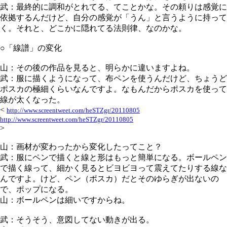
武：最終的に調和がとれてる、てことかな。その頼りは感覚に
依拠するんだけど、自分の感覚が「うん」と言うように持って
く。それと、どこかに隠れてる法則律、なのかな。
○「線譜」の変化
山：その後の作品を見ると、明らかに違いますよね。
武：服に描くようになって、布ペンを使うんだけど、ちょうど
ポスカの極細くらいなんですよ。なもんだからポスカを使って
線が太くなった。
<
http://www.screentweet.com/heSTZgr/20110805
http://www.screentweet.com/heSTZgr/20110805
>
山：画材が変わったから変化したってこと？
武：服にペンで描くと線と形はもっと簡単になる。ボールペン
で描く線って、細かく見るとビヨビヨって震えてたりする線な
んですよ。けど、ペン（ポスカ）だとそのゆらぎが出ないの
で、ポップになる。
山：ボールペンは細いですからね。
武：そうそう、意図してない動きが出る。