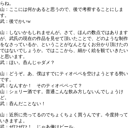
らね。
山：ここには何かあると思うので、後で考察することにしま
す。
武：後でかいw
山：しないかもしれませんが。さて、ほんの数点ではあります
が、武氏の現在の作品を見せて頂いたことで、どのような制作
をなさっているか、ということがなんとなくお分かり頂けたの
ではないでしょうか。ではここから、細かく絵を観ていきたい
と思います。
武：ほい。呑んじゃダメ？
山：どうぞ。あ、僕はすでにティオペペを空けようとする勢い
です。
武：なんすか！ そのティオペペって？
山：シェリー酒です。普通こんな飲み方しないんでしょうけ
ど。
武：呑んだことない！
山：近所に売ってるのでちょくちょく買うんです。今度持って
いきますよ。
武：ぜひぜひ！ じゃあ俺はビール。