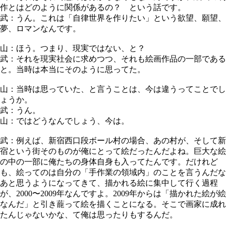
作とはどのように関係があるの？ という話です。
武：うん。これは「自律世界を作りたい」という欲望、願望、
夢、ロマンなんです。
山：ほう。つまり、現実ではない、と？
武：それを現実社会に求めつつ、それも絵画作品の一部である
と。当時は本当にそのように思ってた。
山：当時は思っていた、と言うことは、今は違うってことでし
ょうか。
武：うん。
山：ではどうなんでしょう、今は。
武：例えば、新宿西口段ボール村の場合、あの村が、そして新
宿という街そのものが俺にとって絵だったんだよね。巨大な絵
の中の一部に俺たちの身体自身も入ってたんです。だけれど
も、絵ってのは自分の「手作業の領域内」のことを言うんだな
あと思うようになってきて、描かれる絵に集中して行く過程
が、2000〜2009年なんですよ。2009年からは「描かれた絵が絵
なんだ」と引き蘢って絵を描くことになる。そこで画家に成れ
たんじゃないかな、て俺は思ったりもするんだ。