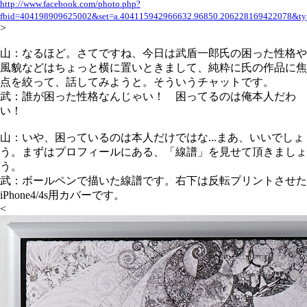
http://www.facebook.com/photo.php?
fbid=404198909625002&set=a.404115942966632.96850.206228169422078&ty
>
山：なるほど。さてですね、今日は武盾一郎氏の困った性格や
風貌などはちょっと横に置いときまして、純粋に氏の作品に焦
点を絞って、話してみようと。そういうチャットです。
武：誰が困った性格なんじゃい！ 困ってるのは俺本人だわ
い！
山：いや、困っているのは本人だけではな...まあ、いいでしょ
う。まずはプロフィールにある、「線譜」を見せて頂きましょ
う。
武：ボールペンで描いた線譜です。右下は反転プリントさせた
iPhone4/4s用カバーです。
<