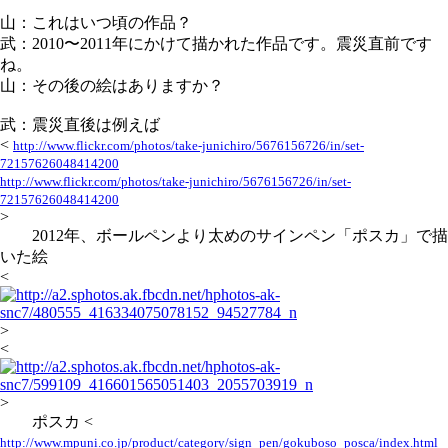
山：これはいつ頃の作品？
武：2010〜2011年にかけて描かれた作品です。震災直前です
ね。
山：その後の絵はありますか？
武：震災直後は例えば
<
http://www.flickr.com/photos/take-junichiro/5676156726/in/set-
72157626048414200
http://www.flickr.com/photos/take-junichiro/5676156726/in/set-
72157626048414200
>
2012年、ボールペンより太めのサインペン「ポスカ」で描
いた絵
<
>
<
>
ポスカ <
http://www.mpuni.co.jp/product/category/sign_pen/gokuboso_posca/index.html