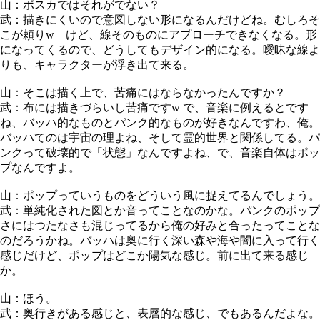
山：ポスカではそれがでない？
武：描きにくいので意図しない形になるんだけどね。むしろそ
こが頼りw けど、線そのものにアプローチできなくなる。形
になってくるので、どうしてもデザイン的になる。曖昧な線よ
りも、キャラクターが浮き出て来る。
山：そこは描く上で、苦痛にはならなかったんですか？
武：布には描きづらいし苦痛ですw で、音楽に例えるとです
ね、バッハ的なものとパンク的なものが好きなんですわ、俺。
バッハてのは宇宙の理よね、そして霊的世界と関係してる。パ
ンクって破壊的で「状態」なんですよね、で、音楽自体はポッ
プなんですよ。
山：ポップっていうものをどういう風に捉えてるんでしょう。
武：単純化された図とか音ってことなのかな。パンクのポップ
さにはつたなさも混じってるから俺の好みと合ったってことな
のだろうかね。バッハは奥に行く深い森や海や闇に入って行く
感じだけど、ポップはどこか陽気な感じ。前に出て来る感じ
か。
山：ほう。
武：奥行きがある感じと、表層的な感じ、でもあるんだよな。