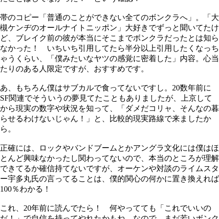
帯のコピー「普通のことができない全てのボンクラへ」。「大
槻ケンヂのオールナイトニッポン」大好きでずっと聞いてたけ
ど、ブレイク前の彼が本当にそこまでボンクラだったとは知ら
なかった！ いちいち引用してたら半分以上引用したくなっち
ゃうくらい、「僕みたいなヤツの感覚に密着した」内容。心当
たりのある人限定ですが、おすすめです。
あ、もちろん僕はサブカルで食ってないですし。20数年前に
SF関連でそういうの夢見てたこともありましたが、上京して
から現実の数字や状況を知って、「ダメだコリャ、そんなの暮
らせるわけないじゃん！」と、比較的現実路線で来ましたか
ら。
正確には、ロックやバンドブームとかアングラ文化には僕はほ
とんど興味なかったし関わってないので、本当のところが理解
できてるか確信持てないですが、オーケンや対談のライムスタ
ー宇多丸氏の言ってることは、僕的関心の何かに置き換えれば
100％わかる！
これ、20年前に読んでたら！ 何やってても「これでいいの
だ！」で自信を持ってやれたかもね。なので、まだ若いボンク