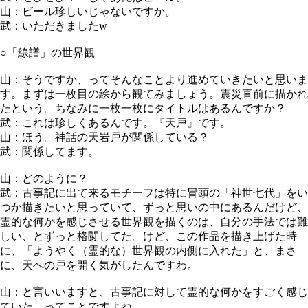
山：ビール珍しいじゃないですか。
武：いただきましたw
○「線譜」の世界観
山：そうですか、ってそんなことより進めていきたいと思いま
す。まずは一枚目の絵から観てみましょう。震災直前に描かれ
たという。ちなみに一枚一枚にタイトルはあるんですか？
武：これは珍しくあるんです。『天戸』です。
山：ほう。神話の天岩戸が関係している？
武：関係してます。
山：どのように？
武：古事記に出て来るモチーフは特に冒頭の「神世七代」をい
つか描きたいと思っていて、ずっと思いの中にあるんだけど、
霊的な何かを感じさせる世界観を描くのは、自分の手法では難
しい、とずっと格闘してた。けど、この作品を描き上げた時
に、「ようやく（霊的な）世界観の内側に入れた」と、まさ
に、天への戸を開く気がしたんですわ。
山：と言いいますと、古事記に対して霊的な何かをすごく感じ
ていた、ってことですよね。