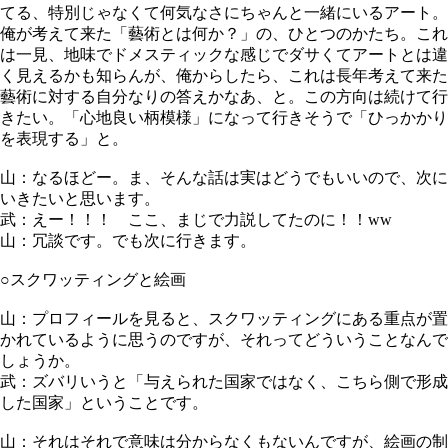
てる、特別じゃなくて何気なさにちゃんと一緒にいるアート。
俺が考えて来た「藝術とは何か？」の、ひとつのかたち。これ
は一見、地味でドメスティックな感じでダサくてアートとは違
く見えるかも知らんが、俺からしたら、これは長年考えて来た
藝術に対する自分なりの答えかなあ、と。この方向は続けて行
きたい。「心地良い柄模様」になって行きそうで「ひっかかり
を表現する」と。
山：なるほどー。ま、そんな話は実はどうでもいいので、次に
いきたいと思います。
武：えー！！！ ここ、まじで力説してたのに！！ww
山：冗談です。でも次に行きます。
○スクワッティングと絵画
山：プロフィールを見ると、スクワッティングにある重点が置
かれているように思うのですが、それってどういうことなんで
しょうか。
武：ズバリいうと「与えられた国家ではなく、こちら側で形成
した国家」ということです。
山：それはそれで意味は分からなくもないんですが、絵画の制