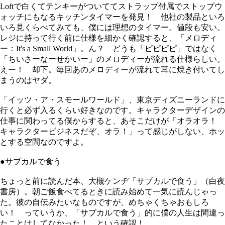
Loftで白くてテンキーがついててストラップ付属でストップウ
ォッチにもなるキッチンタイマーを発見！ 他社の製品といろ
いろ見くらべてみても、僕には理想のタイマー。値段も安い。
レジに持って行く前に仕様を細かく確認すると、「メロディ
ー：It's a Small World」。ん？ どうも「ピピピピ」ではなく
「ちいさーなーせかいー」のメロディーが流れる仕様らしい。
えー！ 却下。毎回あのメロディーが流れて耳に焼き付いてし
まうのはヤダ。
「イッツ・ア・スモールワールド」、東京ディズニーランドに
行くと必ず入るくらい好きなのです。キャラクターデザインの
仕事に関わってる僕からすると、あそこだけが「オラオラ！
キャラクタービジネスだぞ、オラ！」って感じがしない、ホッ
とする空間なのですよ。
●サブカルで食う
ちょっと前に読んだ本、大槻ケンヂ「サブカルで食う」（白夜
書房）。朝ご飯食べてるときに読み始めて一気に読んじゃっ
た。彼の自伝みたいなものですが、めちゃくちゃおもしろ
い！ っていうか、「サブカルで食う」的に僕の人生は間違っ
たことはしてなかった！ という確認！