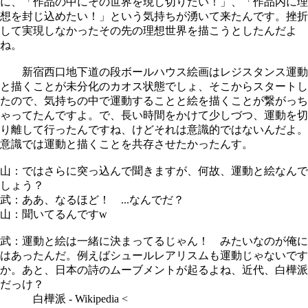
に、「作品の中にその世界を現し切りたい！」、「作品内に理
想を封じ込めたい！」という気持ちが湧いて来たんです。挫折
して実現しなかったその先の理想世界を描こうとしたんだよ
ね。
新宿西口地下道の段ボールハウス絵画はレジスタンス運動
と描くことが未分化のカオス状態でしょ、そこからスタートし
たので、気持ちの中で運動することと絵を描くことが繋がっち
ゃってたんですよ。で、長い時間をかけて少しづつ、運動を切
り離して行ったんですね、けどそれは意識的ではないんだよ。
意識では運動と描くことを共存させたかったんす。
山：ではさらに突っ込んで聞きますが、何故、運動と絵なんで
しょう？
武：ああ、なるほど！ ...なんでだ？
山：聞いてるんですw
武：運動と絵は一緒に決まってるじゃん！ みたいなのが俺に
はあったんだ。例えばシュールレアリスムも運動じゃないです
か。あと、日本の詩のムーブメントが起るよね、近代、白樺派
だっけ？
白樺派 - Wikipedia <