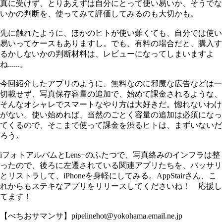
真に受けず、とりあえずは自分にとって使い易いか、そうでな
いかの判断を、使ってみて評価してみるのも大切かも。
先に触れたように、ほかのヒトが使い難くても、自分では使い
易いってケースもありますし。でも、有料の場合だと、購入す
るかしないかの判断材料は、レビューになってしまいますよ
ね......。
今回紹介したアプリのように、無料なのに邪魔な広告などは一
切載せず、写真保存容量の追加で、始めて課金されるような、
そんなオシャレでスマートなやり方は大好きだ。惚れないわけ
がない。使い始めれば、当然のごとく容量の追加は必須になっ
てくるので、そこまで使って課金を渋るヒトは、まずいないだ
ろう。
iフォトアルバムとLens+のふたつで、写真絡みのインフラは整
ったので、後ろに左遷されている関連アプリたちを、バッサリ
とリストラして、iPhoneを身軽にしてみる。AppStairさん、こ
れからもステキなアプリをリリースしてくださいね！ 応援し
てます！
【べちおサマンサ】pipelinehot@yokohama.email.ne.jp