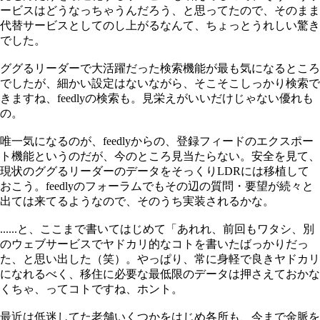
ービスはどうなっちゃうんだろう、と思ってたので、そのまま
代替サービスとしてのし上がるなんて、ちょっとうれしい驚き
でした。
ググるリーダーで大活躍だった検索機能が最も気になるところ
でしたが、細かい設定はないながら、そこそこしっかり検索で
きますね、feedlyの検索も。見栄えがいいだけじゃない優れも
の。
唯一気になるのが、feedlyからの、登録フィードのエクスポー
ト機能というのだが、今のところ見当たらない。安全を見て、
現状のググるリーダーのデータをそっくりLDRには移植して
おこう。feedlyのフォーラムでもその辺の質問・要望が続々と
出ては来てるようなので、そのうち実装されるかな。
......と、ここまで書いてはじめて「あれれ、前回もワタシ、別
のウェブサービスでヤドカリ的なコトを書いたばっかりだっ
た、と思い出した（笑）。やっぱり、常に身軽で良きヤドカリ
になれるべく、移住に必要な最低限のデータは押さえておかな
くちゃ、ってコトですね、ホント。
最近は低迷してた老舗いくつかをはじめ各所も、今まで金脈を