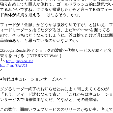
独り占めしてた巨人が倒れて、ゴールドラッシュ的に活気づい
てるみたいですね。ググるが撤退したからと言ってRSSフィー
ド自体が終焉を迎える......はなさそう、かな。
フィードが「金脈」かどうかは微妙な所ですが、とはいえ、フ
ィードリーダーを捨てたググるは、まだfeedburnerを握ってる
ので、そっちはどうなんでしょうね。器は捨てたけど具には商
品価値あり、と思っているのかいないのか。
□Google Reader終了ショックの波紋〜代替サービスが続々と名
乗りを上げる［INTERNET Watch］
└<
http://j.mp/ZAcU63
http://j.mp/ZAcU63
>
●時代はキュレーションサービスへ？
ググるリーダー終了のお知らせと共によく聞こえてくるのが
「もう、フィード読むなんて古い」「これからはキュレーショ
ンサービスで情報収集なんだ」的な話と、その是非論。
この数年、面白いウェブサービスのリリースがない中、考えて