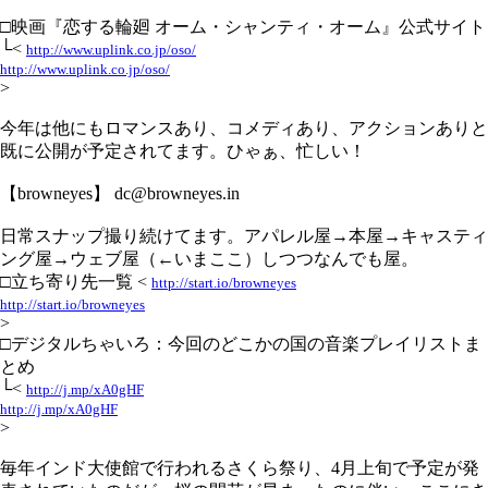
□映画『恋する輪廻 オーム・シャンティ・オーム』公式サイト
└<
http://www.uplink.co.jp/oso/
http://www.uplink.co.jp/oso/
>
今年は他にもロマンスあり、コメディあり、アクションありと
既に公開が予定されてます。ひゃぁ、忙しい！
【browneyes】 dc@browneyes.in
日常スナップ撮り続けてます。アパレル屋→本屋→キャスティ
ング屋→ウェブ屋（←いまここ）しつつなんでも屋。
□立ち寄り先一覧 <
http://start.io/browneyes
http://start.io/browneyes
>
□デジタルちゃいろ：今回のどこかの国の音楽プレイリストま
とめ
└<
http://j.mp/xA0gHF
http://j.mp/xA0gHF
>
毎年インド大使館で行われるさくら祭り、4月上旬で予定が発