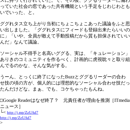
スに持って行かれていた。で、その後、ググるリーダーに備わ
っていた社会の窓であった共有機能という手足をじわじわとも
いでいった、と。
ググれタス立ち上がり当初にちょこちょこあった議論をふと思
い出しました。「ググれタスにフィードも登録出来たらいいの
に」「いや、全員が敢えて手動投稿だから質も担保されていい
んだ」なんて議論。
ソーシャル不得手と名高いググる、実は、「キュレーション」
ありきのコミュニティを作るべく、計画的に虎視眈々と取り組
んでるのかな、そんな気がする。
うーん、とっくに終了になったBuzzとググるリーダーの合わ
せ技の頃の方が、個人的には理想的なソーシャル合わせ技だっ
たんだけどな。まぁ、でも、コケちゃったもんね。
□Google Readerはなぜ終了？ 元責任者が理由を推測［ITmedia
ニュース］
└<
http://j.mp/ZzUAd7
http://j.mp/ZzUAd7
>