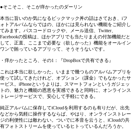
●そこそこ、そこが痒かったのダーリン
本当に旨いのか気になるビックマック丼の話はさておき、iフ
ォトアルバムならではの、ほかには見られない機能をご紹介し
てみます。パスコードロックや、メール送信、Twitter、
Facebookの投稿は、ほかアプリでも当たりまえの付加機能だと
して、正直、ここまで必要な（欲しかった）機能をオールイン
ワンで賄っているアプリって、そうそうないです。
・痒かったところ、その1：『DropBoxで共有できる』
これは本当に欲しかった。いままで幾つものアルバムアプリを
使って試してきたけれど、オプション（課金）でもなかったサ
ービス。iPhoneというよりは、スマートフォンというガジェッ
トの、魅力と機能の恩恵を実感できると同時に、オンラインス
トレージサービスで、安心して手軽にできる。
純正アルバムに保存してiCloudを利用するのも有りだが、出先
などから気軽に操作するならば、やはり、オンラインストレー
ジの利便性には敵わない。ついでに本音を云うと、iCloudの共
有フォトストリームを使っているヒトっているんだろうか。