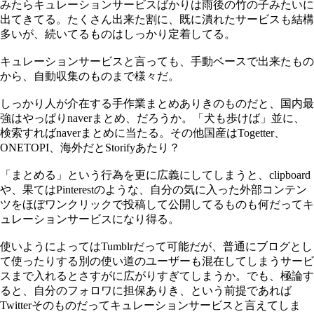
みたらキュレーションサービスばかりは雨後の竹の子みたいに
出てきてる。たくさん出来た割に、既に潰れたサービスも結構
多いが、続いてるものはしっかり定着してる。
キュレーションサービスと言っても、手動ベースで出来たもの
から、自動収集のものまで様々だ。
しっかり人が介在する手作業まとめありきのものだと、国内最
強はやっぱりnaverまとめ、だろうか。「犬も歩けば」並に、
検索すればnaverまとめに当たる。その他国産はTogetter、
ONETOPI、海外だとStorifyあたり？
「まとめる」という行為を更に広義にしてしまうと、clipboard
や、果てはPinterestのような、自分の気に入った外部コンテン
ツをほぼワンクリックで投稿して公開してるものも何だってキ
ュレーションサービスになり得る。
使いようによってはTumblrだって可能だが、普通にブログとし
て使ったりする別の使い道のユーザーも混在してしまうサービ
スまで入れるとさすがに広がりすぎてしまうか。でも、極論す
ると、自分のフォロワに担保ありき、という前提であれば
Twitterそのものだってキュレーションサービスと言えてしま