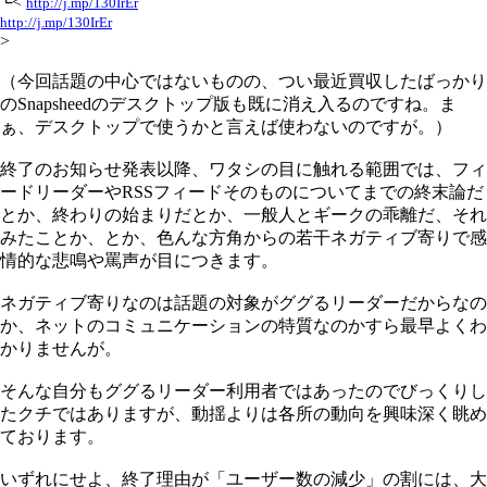
└<
http://j.mp/130IrEr
http://j.mp/130IrEr
>
（今回話題の中心ではないものの、つい最近買収したばっかり
のSnapsheedのデスクトップ版も既に消え入るのですね。ま
ぁ、デスクトップで使うかと言えば使わないのですが。）
終了のお知らせ発表以降、ワタシの目に触れる範囲では、フィ
ードリーダーやRSSフィードそのものについてまでの終末論だ
とか、終わりの始まりだとか、一般人とギークの乖離だ、それ
みたことか、とか、色んな方角からの若干ネガティブ寄りで感
情的な悲鳴や罵声が目につきます。
ネガティブ寄りなのは話題の対象がググるリーダーだからなの
か、ネットのコミュニケーションの特質なのかすら最早よくわ
かりませんが。
そんな自分もググるリーダー利用者ではあったのでびっくりし
たクチではありますが、動揺よりは各所の動向を興味深く眺め
ております。
いずれにせよ、終了理由が「ユーザー数の減少」の割には、大