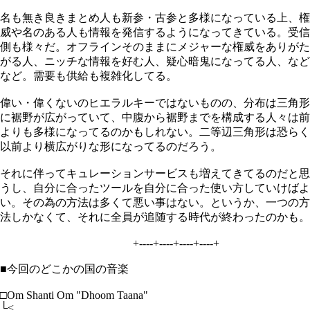
名も無き良きまとめ人も新参・古参と多様になっている上、権
威や名のある人も情報を発信するようになってきている。受信
側も様々だ。オフラインそのままにメジャーな権威をありがた
がる人、ニッチな情報を好む人、疑心暗鬼になってる人、など
など。需要も供給も複雑化してる。
偉い・偉くないのヒエラルキーではないものの、分布は三角形
に裾野が広がっていて、中腹から裾野までを構成する人々は前
よりも多様になってるのかもしれない。二等辺三角形は恐らく
以前より横広がりな形になってるのだろう。
それに伴ってキュレーションサービスも増えてきてるのだと思
うし、自分に合ったツールを自分に合った使い方していけばよ
い。その為の方法は多くて悪い事はない。というか、一つの方
法しかなくて、それに全員が追随する時代が終わったのかも。
+----+----+----+----+
■今回のどこかの国の音楽
□Om Shanti Om "Dhoom Taana"
└<