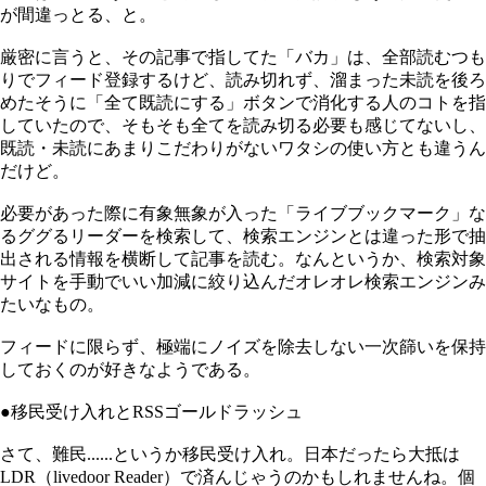
が間違っとる、と。
厳密に言うと、その記事で指してた「バカ」は、全部読むつも
りでフィード登録するけど、読み切れず、溜まった未読を後ろ
めたそうに「全て既読にする」ボタンで消化する人のコトを指
していたので、そもそも全てを読み切る必要も感じてないし、
既読・未読にあまりこだわりがないワタシの使い方とも違うん
だけど。
必要があった際に有象無象が入った「ライブブックマーク」な
るググるリーダーを検索して、検索エンジンとは違った形で抽
出される情報を横断して記事を読む。なんというか、検索対象
サイトを手動でいい加減に絞り込んだオレオレ検索エンジンみ
たいなもの。
フィードに限らず、極端にノイズを除去しない一次篩いを保持
しておくのが好きなようである。
●移民受け入れとRSSゴールドラッシュ
さて、難民......というか移民受け入れ。日本だったら大抵は
LDR（livedoor Reader）で済んじゃうのかもしれませんね。個