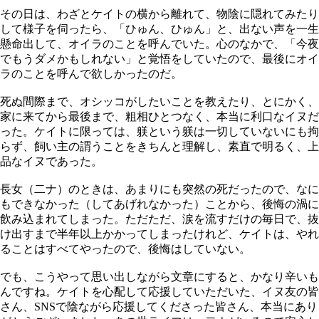
その日は、わざとケイトの横から離れて、物陰に隠れてみたり
して様子を伺ったら、「ひゅん、ひゅん」と、出ない声を一生
懸命出して、オイラのことを呼んでいた。心のなかで、「今夜
でもうダメかもしれない」と覚悟をしていたので、最後にオイ
ラのことを呼んで欲しかったのだ。
死ぬ間際まで、オシッコがしたいことを教えたり、とにかく、
家に来てから最後まで、粗相ひとつなく、本当に利口なイヌだ
った。ケイトに限っては、躾という躾は一切していないにも拘
らず、飼い主の謂うことをきちんと理解し、素直で明るく、上
品なイヌであった。
長女（二ナ）のときは、あまりにも突然の死だったので、なに
もできなかった（してあげれなかった）ことから、後悔の渦に
飲み込まれてしまった。ただただ、涙を流すだけの毎日で、抜
け出すまで半年以上かかってしまったけれど、ケイトは、やれ
ることはすべてやったので、後悔はしていない。
でも、こうやって思い出しながら文章にすると、かなり辛いも
んですね。ケイトを心配して応援していただいた、イヌ友の皆
さん、SNSで陰ながら応援してくださった皆さん、本当にあり