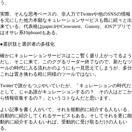
う。
実際、そんな思考ベースの、非人力でTwitterや他のSNSの情報
を元にした他力本願なキュレーションサービスも既に続々と出
来ている。代表格はpaper.liやCrowsnest、Gunosy、iOSアプリで
はオサレ系Flipboardもある。
●選択肢と選択者の多様化
確かにキュレーションサービスはここ暫く盛り上がってるよう
だし、そこに来て、このググるリーダー終了なので、新たなツ
ールの時代に入る流れかのようにも一見思えてしまうが、多分
これは置き換わる程に同様のツールではない。
Twitterで誰かもつぶやいていたが、「キュレーションの時代だ
として、じゃあ誰がキュレーションするの？ その人はどこか
ら情報収集するの？」というコトなんだと思います。
よい記事を書く人がいて、それを能動的に紹介する人もいる、
自動的に紹介してくれるサービスもある。そしてそれを更に能
動的に紹介する人もいれば、受動的に受け取るだけの人もい
る。