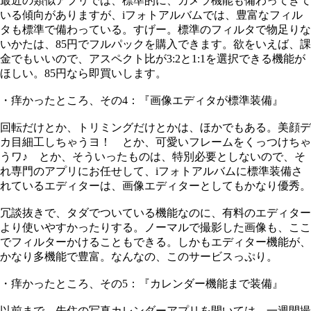
最近の類似アプリでは、標準的に、カメラ機能も備わってきて
いる傾向がありますが、iフォトアルバムでは、豊富なフィル
タも標準で備わっている。すげー。標準のフィルタで物足りな
いかたは、85円でフルパックを購入できます。欲をいえば、課
金でもいいので、アスペクト比が3:2と1:1を選択できる機能が
ほしい。85円なら即買いします。
・痒かったところ、その4：『画像エディタが標準装備』
回転だけとか、トリミングだけとかは、ほかでもある。美顔デ
カ目細工しちゃうヨ！ とか、可愛いフレームをくっつけちゃ
うワ♪ とか、そういったものは、特別必要としないので、そ
れ専門のアプリにお任せして、iフォトアルバムに標準装備さ
れているエディターは、画像エディターとしてもかなり優秀。
冗談抜きで、タダでついている機能なのに、有料のエディター
より使いやすかったりする。ノーマルで撮影した画像も、ここ
でフィルターかけることもできる。しかもエディター機能が、
かなり多機能で豊富。なんなの、このサービスっぷり。
・痒かったところ、その5：『カレンダー機能まで装備』
以前まで、先住の写真カレンダーアプリを開いては、一週間撮