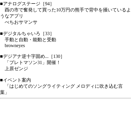
■アナログステージ［94］
酉の市で奮発して買った10万円の熊手で背中を掻いているよ
うなアプリ
べちおサマンサ
■デジタルちゃいろ［33］
手動と自動・能動と受動
browneyes
■デジアナ逆十字固め...［130］
「プレトマソン31」開催！
上原ゼンジ
■イベント案内
「はじめてのソングライティング メロディに吹き込む言
葉」