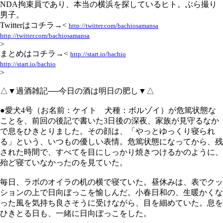
NDA拘束員であり、本当の横浜を探しているヒト。ぶら撮り
男子。
Twitterはコチラ→<
http://twitter.com/bachiosamansa
http://twitter.com/bachiosamansa
>
まとめはコチラ→<
http://start.io/bachio
http://start.io/bachio
>
△▼過酒雑記──今日の酒は明日の肥し▼△
●愛犬4号（お名前：ケイト 犬種：ボルゾイ）が危篤状態な
ことを、前回の後記で書いた3日後の深夜、家族が見守るなか
で息をひきとりました。その顔は、「やっとゆっくり寝られ
る」という、いつもの優しい表情。危篤状態になってから、残
された時間で、すべてを目にしっかり焼きつけるかのように、
殆ど寝ていなかったのを見ていた。
毎日、ラボのオイラの机の横で寝ていた。昼休みは、表でクッ
ションの上で日向ぼっこを愉しんだ。小春日和の、生暖かくな
った風を気持ち良さそうに受けながら、目を細めていた。息を
ひきとる日も、一緒に日向ぼっこをした。