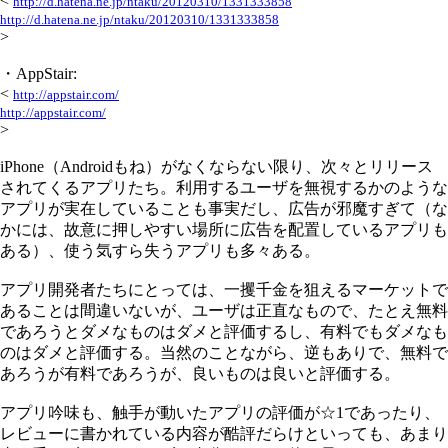
<
http://d.hatena.ne.jp/ntaku/20120310/1331333858
http://d.hatena.ne.jp/ntaku/20120310/1331333858
>
・AppStair:
<
http://appstair.com/
http://appstair.com/
>
iPhone（Androidもね）がなくならない限り、次々とリリース
されてくるアプリたち。利用するユーザを無視するかのような
アプリが実在していることも事実だし、広告が邪魔すぎて（な
かには、故意に押しやすい場所に広告を配置しているアプリも
ある）、使う気すら失うアプリも多々ある。
アプリ開発者たちにとっては、一攫千金を狙えるマーケットで
あることは間違いないが、ユーザは正直なもので、たとえ無料
であろうとダメなものはダメと評価するし、有料でもダメなも
のはダメと評価する。当然のことながら、逆もありで、無料で
あろうが有料であろうが、良いものは良いと評価する。
アプリ吟味も、触手が動いたアプリの評価が☆1であったり、
レビューに書かれている内容が酷評だらけといっても、あまり