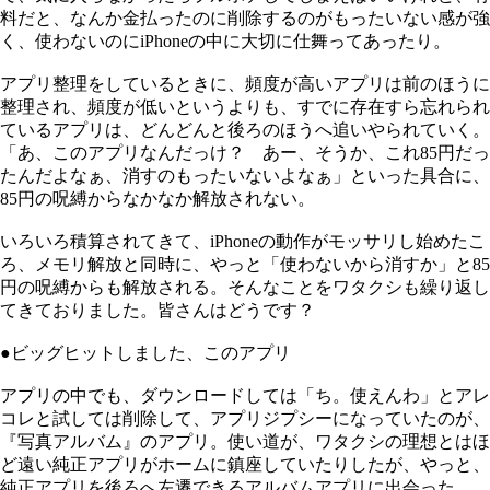
料だと、なんか金払ったのに削除するのがもったいない感が強
く、使わないのにiPhoneの中に大切に仕舞ってあったり。
アプリ整理をしているときに、頻度が高いアプリは前のほうに
整理され、頻度が低いというよりも、すでに存在すら忘れられ
ているアプリは、どんどんと後ろのほうへ追いやられていく。
「あ、このアプリなんだっけ？ あー、そうか、これ85円だっ
たんだよなぁ、消すのもったいないよなぁ」といった具合に、
85円の呪縛からなかなか解放されない。
いろいろ積算されてきて、iPhoneの動作がモッサリし始めたこ
ろ、メモリ解放と同時に、やっと「使わないから消すか」と85
円の呪縛からも解放される。そんなことをワタクシも繰り返し
てきておりました。皆さんはどうです？
●ビッグヒットしました、このアプリ
アプリの中でも、ダウンロードしては「ち。使えんわ」とアレ
コレと試しては削除して、アプリジプシーになっていたのが、
『写真アルバム』のアプリ。使い道が、ワタクシの理想とはほ
ど遠い純正アプリがホームに鎮座していたりしたが、やっと、
純正アプリを後ろへ左遷できるアルバムアプリに出会った。