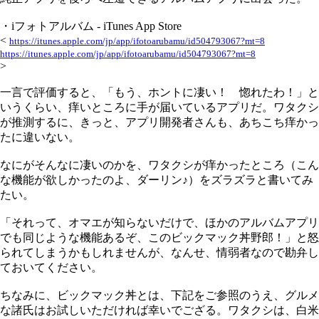
・iフォトアルバム - iTunes App Store
<
https://itunes.apple.com/jp/app/ifotoarubamu/id504793067?mt=8
https://itunes.apple.com/jp/app/ifotoarubamu/id504793067?mt=8
>
一言で評価すると、「もう、ホントに凄い！ 惚れたわ！」と
いうくらい、痒いところに手が届いているアプリだ。ワタクシ
が推測するに、きっと、アプリ開発者さんも、あちこち痒かっ
たに違いない。
なにがそんなに凄いのかを、ワタクシが痒かったところ（こん
な機能が欲しかったのよ、ダーリン♪）をズラズラと書いてみ
たい。
「それって、オマエが知らないだけで、ほかのアルバムアプリ
でも同じような機能あるぞ、このビックマック丼野郎！」と怒
られてしまうかもしれませんが、なんせ、情弱者なので勘弁し
ておいてください。
ちなみに、ビックマック丼とは、下記をご参照のうえ、グルメ
な諸氏はお試しいただければ幸いでござる。ワタクシは、白米