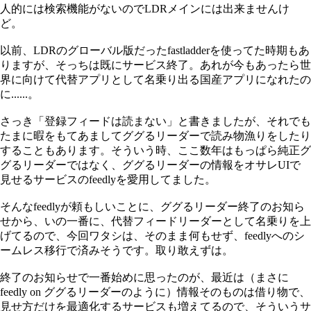
人的には検索機能がないのでLDRメインには出来ませんけ
ど。
以前、LDRのグローバル版だったfastladderを使ってた時期もあ
りますが、そっちは既にサービス終了。あれが今もあったら世
界に向けて代替アプリとして名乗り出る国産アプリになれたの
に......。
さっき「登録フィードは読まない」と書きましたが、それでも
たまに暇をもてあましてググるリーダーで読み物漁りをしたり
することもあります。そういう時、ここ数年はもっぱら純正グ
グるリーダーではなく、ググるリーダーの情報をオサレUIで
見せるサービスのfeedlyを愛用してました。
そんなfeedlyが頼もしいことに、ググるリーダー終了のお知ら
せから、いの一番に、代替フィードリーダーとして名乗りを上
げてるので、今回ワタシは、そのまま何もせず、feedlyへのシ
ームレス移行で済みそうです。取り敢えずは。
終了のお知らせで一番始めに思ったのが、最近は（まさに
feedly on ググるリーダーのように）情報そのものは借り物で、
見せ方だけを最適化するサービスも増えてるので、そういうサ