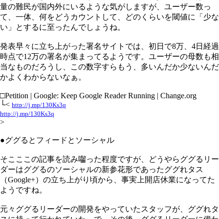
量の難民が国内外にいるような気がしますが、ユーザー数っ
て、一体、何をどうカウントして、どのくらいを閾値に「少な
い」とするに至ったんでしょうね。
発表早々に立ち上がった署名サイトでは、初日で8万、4日経過
時点で12万の署名が集まってるようです。ユーザーの母数も相
当なものだろうし、この数字すらもう、多いんだか少ないんだ
かよくわからないなぁ。
□Petition | Google: Keep Google Reader Running | Change.org
└<
http://j.mp/130Ks3q
http://j.mp/130Ks3q
>
●ググるとフィードとソーシャル
そこここの記事を読み囓った程度ですが、どうやらググるリー
ダーはググるのソーシャルの新参花形であったググれタス
（Google+）の立ち上がり頃から、事実上開店休業になってた
ようですね。
元々ググるリーダーの開発をやっていたスタッフが、ググれタ