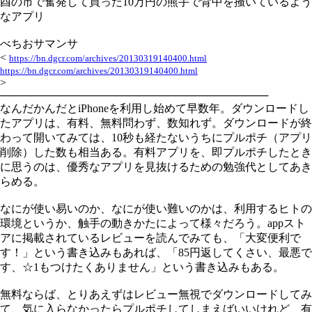
酉の市で奮発して買った10万円の熊手で背中を掻いているよう
なアプリ
べちおサマンサ
<
https://bn.dgcr.com/archives/20130319140400.html
https://bn.dgcr.com/archives/20130319140400.html
>
───────────────────────────────────
なんだかんだとiPhoneを利用し始めて早数年。ダウンロードし
たアプリは、有料、無料問わず、数知れず。ダウンロードが終
わって開いてみては、10秒も経たないうちにプルポチ（アプリ
削除）した数も相当ある。有料アプリを、即プルポチしたとき
に思うのは、優秀なアプリを見抜けるための勉強代としてあき
らめる。
なにが使い易いのか、なにが使い難いのかは、利用するヒトの
環境というか、触手の動きかたによって様々だろう。appスト
アに掲載されているレビューを読んでみても、「大変便利で
す！」という書き込みもあれば、「85円返してくさい、最悪で
す、☆1もつけたくありません」という書き込みもある。
無料ならば、とりあえずはレビュー無視でダウンロードしてみ
て、気に入らなかったらプルポチしてしまえばいいけれど、有