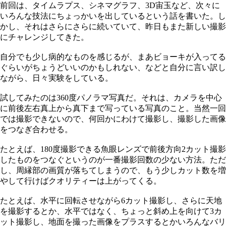
前回は、タイムラプス、シネマグラフ、3D宙玉など、次々に
いろんな技法にちょっかいを出しているという話を書いた。し
かし、それはさらにさらに続いていて、昨日もまた新しい撮影
にチャレンジしてきた。
自分でも少し病的なものを感じるが、まあビョーキが入ってる
ぐらいがちょうどいいのかもしれない、などと自分に言い訳し
ながら、日々実験をしている。
試してみたのは360度パノラマ写真だ。それは、カメラを中心
に前後左右真上から真下まで写っている写真のこと。当然一回
では撮影できないので、何回かにわけて撮影し、撮影した画像
をつなぎ合わせる。
たとえば、180度撮影できる魚眼レンズで前後方向2カット撮影
したものをつなぐというのが一番撮影回数の少ない方法。ただ
し、周縁部の画質が落ちてしまうので、もう少しカット数を増
やして行けばクオリティーは上がってくる。
たとえば、水平に回転させながら6カット撮影し、さらに天地
を撮影するとか、水平ではなく、ちょっと斜め上を向けて3カ
ット撮影し、地面を撮った画像をプラスするとかいろんなバリ