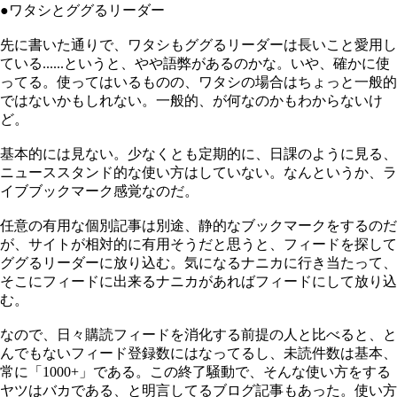
●ワタシとググるリーダー
先に書いた通りで、ワタシもググるリーダーは長いこと愛用し
ている......というと、やや語弊があるのかな。いや、確かに使
ってる。使ってはいるものの、ワタシの場合はちょっと一般的
ではないかもしれない。一般的、が何なのかもわからないけ
ど。
基本的には見ない。少なくとも定期的に、日課のように見る、
ニューススタンド的な使い方はしていない。なんというか、ラ
イブブックマーク感覚なのだ。
任意の有用な個別記事は別途、静的なブックマークをするのだ
が、サイトが相対的に有用そうだと思うと、フィードを探して
ググるリーダーに放り込む。気になるナニカに行き当たって、
そこにフィードに出来るナニカがあればフィードにして放り込
む。
なので、日々購読フィードを消化する前提の人と比べると、と
んでもないフィード登録数にはなってるし、未読件数は基本、
常に「1000+」である。この終了騒動で、そんな使い方をする
ヤツはバカである、と明言してるブログ記事もあった。使い方