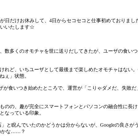
三が日だけお休みして、4日からセコセコと仕事初めておりまし
願いいたします☆
でに、数多くのオモチャを世に送りだしてきたが、ユーザの食い
たけれど、いちユーザとして最後まで楽しめたオモチャはない。G
たねぇ」状態。
きのように、ユーザが食いつき始めたところで、運営が「こりゃダメだ
るものの、趣が完全にスマートフォンとパソコンの融合性に長けた
スとなっている印象。
布石」と睨んでいたのかどうかは分からないが、Googleの良
たのかな……？