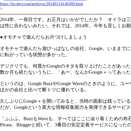
https://bn.dgcr.com/archives/20140114140300.html
>
───────────────────────────────────
2014年、一発目です。お正月はいかがでしたか？ オイラは
は性に合わないみたい。それでは、2014年、今年も宜しくお
●オモチャで遊んだらお片づけしましょう
オモチャで遊んだら遊びっぱなしの会社、Google。いまま
に転がっている状態が多かった。
デジクリでも、何度かGoogleのネタを取り上げたことがあっ
数か月も経たないうちに、「あー、なんかGoogle＋ってあっ
というのは、Google BuzzやGoogle Waveのと
ほかの会社と比べて断トツに優れている。
久しぶりにGoogle＋を開いてみると、当時の面影は残ってい
だが、Googleという莫大な情報収集能力を発揮できるサービ
「ふふふ、BuzzもWaveも、すべてはここに辿り着くための
Picasa、Bloggerと続いて、3番目の安定定着サービスになっ