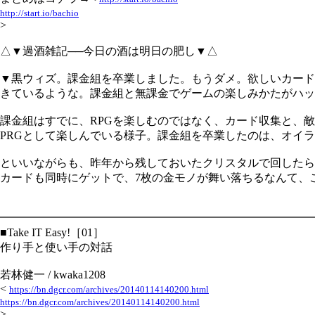
http://start.io/bachio
>
△▼過酒雑記──今日の酒は明日の肥し▼△
▼黒ウィズ。課金組を卒業しました。もうダメ。欲しいカード
きているような。課金組と無課金でゲームの楽しみかたがハッ
課金組はすでに、RPGを楽しむのではなく、カード収集と、
PRGとして楽しんでいる様子。課金組を卒業したのは、オイラ
といいながらも、昨年から残しておいたクリスタルで回したら
カードも同時にゲットで、7枚の金モノが舞い落ちるなんて、
━━━━━━━━━━━━━━━━━━━━━━━━━━━━
■Take IT Easy!［01］
作り手と使い手の対話
若林健一 / kwaka1208
<
https://bn.dgcr.com/archives/20140114140200.html
https://bn.dgcr.com/archives/20140114140200.html
>