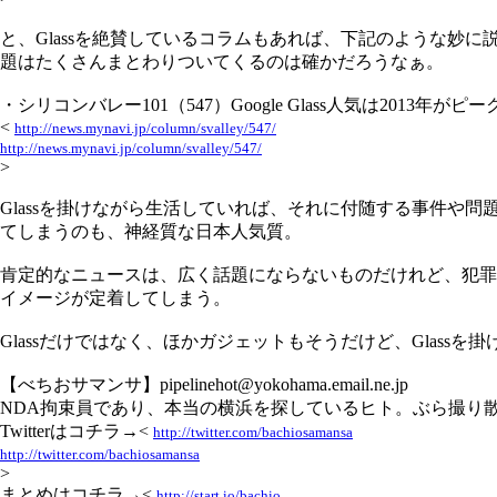
と、Glassを絶賛しているコラムもあれば、下記のような
題はたくさんまとわりついてくるのは確かだろうなぁ。
・シリコンバレー101（547）Google Glass人気は2013
<
http://news.mynavi.jp/column/svalley/547/
http://news.mynavi.jp/column/svalley/547/
>
Glassを掛けながら生活していれば、それに付随する事件や問
てしまうのも、神経質な日本人気質。
肯定的なニュースは、広く話題にならないものだけれど、犯罪
イメージが定着してしまう。
Glassだけではなく、ほかガジェットもそうだけど、Glas
【べちおサマンサ】pipelinehot@yokohama.email.ne.jp
NDA拘束員であり、本当の横浜を探しているヒト。ぶら撮り
Twitterはコチラ→<
http://twitter.com/bachiosamansa
http://twitter.com/bachiosamansa
>
まとめはコチラ→<
http://start.io/bachio