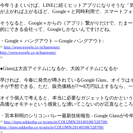
今年うまくいけば、LINEに続くヒットアプリになりそうな「気配」
が上がれば上がるほど、Google＋と同時利用で、スマート
そうなると、Google＋からの（アプリ）繋がりだけで、たま
的にできる会社って、Googleしかないんですけどね。
・Google＋ ハングアウト ─ Google ハングアウト:
<
http://www.google.co.jp/hangouts/
http://www.google.co.jp/hangouts/
>
●Glassは大吉アイテムになるか、大凶アイテムになるか
早ければ、今春に発売が噂されているGoogle Glass。オ
チが予想できる。ただ、販売価格が7〜8万円以上するなら、
オイラ個人で考えると、本当に必要なガジェットなのかという
高価なオモチャという感覚しな湧いてこないのが正直なところ
・宮本和明のシリコンバレー最新技術報告 - Google Glass
<
http://itpro.nikkeibp.co.jp/article/COLUMN/20140108/528708/
http://itpro.nikkeibp.co.jp/article/COLUMN/20140108/528708/
>