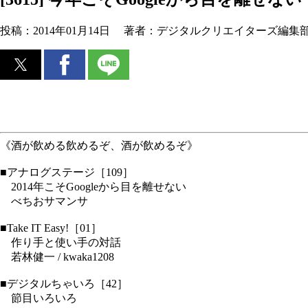
投稿：
2014年01月14日
著者：
デジタルクリエイターズ編集
《酒が飲める飲めるぞ、酒が飲めるぞ》
■アナログステージ［109］
2014年こそGoogleから目を離せない
べちおサマンサ
■Take IT Easy!［01］
作り手と使い手の対話
若林健一 / kwaka1208
■デジタルちゃいろ［42］
節目いろいろ