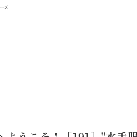
ーズ
ドへようこそ！［191］"水