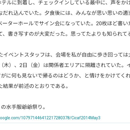
、ホテルに到着し、チェックインしている最中に、声をか
なだれ込んでいた。夕食後には、みんなが思い思いの適
ベーターホールでサイン会になっていた。20枚ほど書い
て、書き写すのが大変だった。思ってたよりも知られて
たイベントスタッフは、会場を私が自由に歩き回っては
日（木）、2日（金）は関係者エリアに隔離されていた。
すがに何も見ないで帰るのはどうか、と情けをかけてく
た結果が前述のとおりである。
）の水手服爺爺祭り。
.google.com/107971446412217280378/Cicaf2014May3