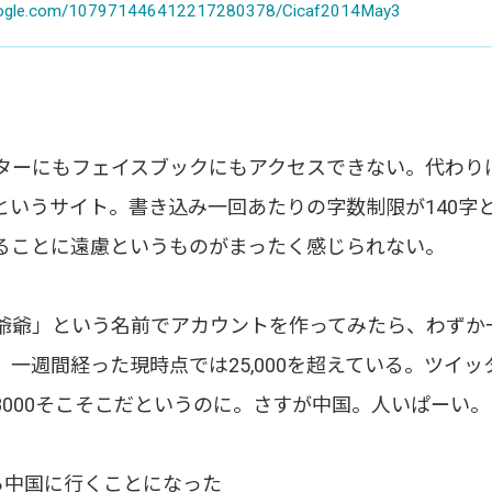
google.com/107971446412217280378/Cicaf2014May3
ターにもフェイスブックにもアクセスできない。代わり
m）」というサイト。書き込み一回あたりの字数制限が140
ることに遠慮というものがまったく感じられない。
爺爺」という名前でアカウントを作ってみたら、わずか
超え、一週間経った現時点では25,000を超えている。ツイ
8000そこそこだというのに。さすが中国。人いぱーい。
ら中国に行くことになった