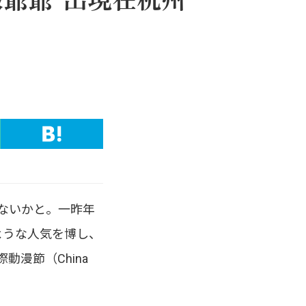
ないかと。一昨年
のような人気を博し、
漫節（China
。