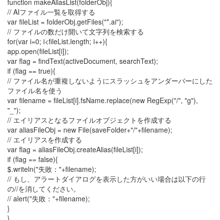
function makeAliasList(folderObj){
// AIファイル一覧を取得する
var fileList = folderObj.getFiles("*.ai");
// ファイルの数だけ開いて文字列を検索する
for(var i=0; i<fileList.length; i++){
app.open(fileList[i]);
var flag = findText(activeDocument, searchText);
if (flag == true){
// ファイル名が重複しないようにスラッシュをアンダーバーにした
ファイル名を使う
var filename = fileList[i].fsName.replace(new RegExp("/", "g"),
"_");
// エイリアスとなるファイルオブジェクトを作成する
var aliasFileObj = new File(saveFolder+"/"+filename);
// エイリアスを作成する
var flag = aliasFileObj.createAlias(fileList[i]);
if (flag == false){
$.writeln("失敗："+filename);
// もし、アラートダイアログを表示した方がいい場合は以下の行
の//を消してください。
// alert("失敗："+filename);
}
}