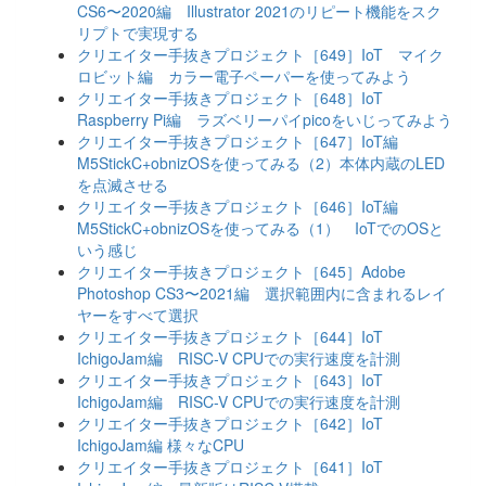
CS6〜2020編 Illustrator 2021のリピート機能をスク
リプトで実現する
クリエイター手抜きプロジェクト［649］IoT マイク
ロビット編 カラー電子ペーパーを使ってみよう
クリエイター手抜きプロジェクト［648］IoT
Raspberry Pi編 ラズベリーパイpicoをいじってみよう
クリエイター手抜きプロジェクト［647］IoT編
M5StickC+obnizOSを使ってみる（2）本体内蔵のLED
を点滅させる
クリエイター手抜きプロジェクト［646］IoT編
M5StickC+obnizOSを使ってみる（1） IoTでのOSと
いう感じ
クリエイター手抜きプロジェクト［645］Adobe
Photoshop CS3〜2021編 選択範囲内に含まれるレイ
ヤーをすべて選択
クリエイター手抜きプロジェクト［644］IoT
IchigoJam編 RISC-V CPUでの実行速度を計測
クリエイター手抜きプロジェクト［643］IoT
IchigoJam編 RISC-V CPUでの実行速度を計測
クリエイター手抜きプロジェクト［642］IoT
IchigoJam編 様々なCPU
クリエイター手抜きプロジェクト［641］IoT