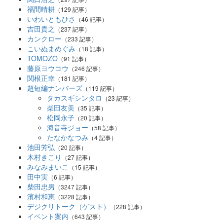
福間晴耕
（129 記事）
いわいともひさ
（46 記事）
吉田貴之
（237 記事）
カンクロー
（233 記事）
こいぬまめぐみ
（18 記事）
TOMOZO
（91 記事）
藤原ヨウコウ
（246 記事）
関根正幸
（181 記事）
超短編ナンバーズ
（119 記事）
タカスギシンタロ
（23 記事）
柴田友美
（35 記事）
松岡永子
（20 記事）
海音寺ジョー
（58 記事）
たなかなつみ
（4 記事）
池田芳弘
（20 記事）
木村きこり
（27 記事）
みなみまいこ
（15 記事）
田中実
（6 記事）
柴田忠男
（3247 記事）
濱村和恵
（3228 記事）
デジクリトーク（ゲスト）
（228 記事）
イベント案内
（643 記事）