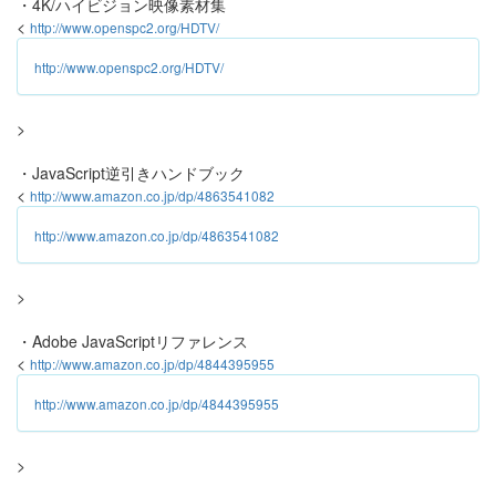
・4K/ハイビジョン映像素材集
<
http://www.openspc2.org/HDTV/
http://www.openspc2.org/HDTV/
>
・JavaScript逆引きハンドブック
<
http://www.amazon.co.jp/dp/4863541082
http://www.amazon.co.jp/dp/4863541082
>
・Adobe JavaScriptリファレンス
<
http://www.amazon.co.jp/dp/4844395955
http://www.amazon.co.jp/dp/4844395955
>