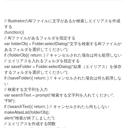
// IllustratorのAIファイルに文字があるか検索しエイリアスを作成
する
(function(){
// AIファイルがあるフォルダを指定する
var folderObj = Folder.selectDialog("文字を検索するAIファイルが
あるフォルダを選択してください");
if (!folderObj){ return; } // キャンセルされた場合は何も処理しない
// エイリアスを入れるフォルダを指定する
var saveFolder = Folder.selectDialog("結果（エイリアス）を保存
するフォルダを選択してください");
if (!saveFolder){ return; } // キャンセルされた場合は何も処理しな
い
// 検索する文字列を入力
var searchText = prompt("検索する文字列を入れてください",
"FM");
if (!searchText){ return; } // キャンセルされたら何もしない
makeAliasList(folderObj);
alert("検索が終了しました");
// エイリアスを作成する関数