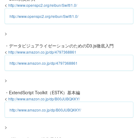
<
http://www.openspc2.org/reibun/Swift/1.0/
http://www.openspc2.org/reibun/Swift/1.0/
>
・データビジュアライゼーションのためのD3.js徹底入門
<
http://www.amazon.co.jp/dp/4797368861
http://www.amazon.co.jp/dp/4797368861
>
・ExtendScript Toolkit（ESTK）基本編
<
http://www.amazon.co.jp/dp/B00JUBQKKY/
http://www.amazon.co.jp/dp/B00JUBQKKY/
>