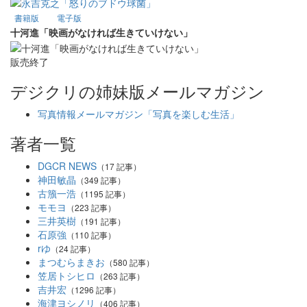
書籍版
電子版
十河進「映画がなければ生きていけない」
販売終了
デジクリの姉妹版メールマガジン
写真情報メールマガジン「写真を楽しむ生活」
著者一覧
DGCR NEWS
（17 記事）
神田敏晶
（349 記事）
古籏一浩
（1195 記事）
モモヨ
（223 記事）
三井英樹
（191 記事）
石原強
（110 記事）
rゆ
（24 記事）
まつむらまきお
（580 記事）
笠居トシヒロ
（263 記事）
吉井宏
（1296 記事）
海津ヨシノリ
（406 記事）