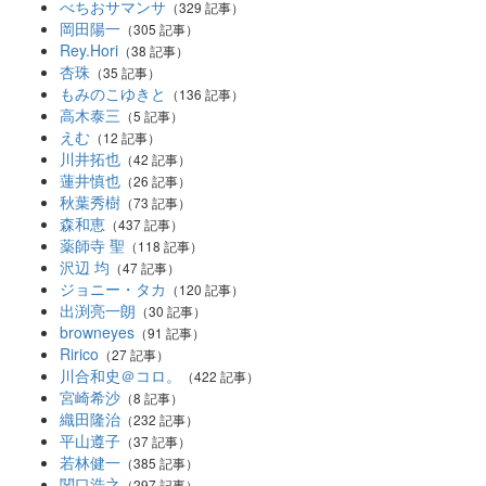
べちおサマンサ
（329 記事）
岡田陽一
（305 記事）
Rey.Hori
（38 記事）
杏珠
（35 記事）
もみのこゆきと
（136 記事）
高木泰三
（5 記事）
えむ
（12 記事）
川井拓也
（42 記事）
蓮井慎也
（26 記事）
秋葉秀樹
（73 記事）
森和恵
（437 記事）
薬師寺 聖
（118 記事）
沢辺 均
（47 記事）
ジョニー・タカ
（120 記事）
出渕亮一朗
（30 記事）
browneyes
（91 記事）
Ririco
（27 記事）
川合和史＠コロ。
（422 記事）
宮崎希沙
（8 記事）
織田隆治
（232 記事）
平山遵子
（37 記事）
若林健一
（385 記事）
関口浩之
（297 記事）