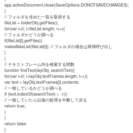
app.activeDocument.close(SaveOptions.DONOTSAVECHANGES);
}
// フォルダを含めた一覧を取得する
fileList = folderObj.getFiles();
for(var i=0; i<fileList.length; i++){
// フォルダかどうか調べる
if(fileList[i].getFiles){
makeAliasList(fileList[i]); // フォルダの場合は再帰呼び出し
}
}
// テキストフレーム内を検索する関数
function findText(layObj, searchText){
for(var i=0; i<layObj.textFrames.length; i++){
var text = layObj.textFrames[i].contents;
// 一致しているかどうか調べる
if (text.indexOf(searchText) > -1){
// 一致していたら以後の処理を中断して戻る
return true;
}
}
return false;
}