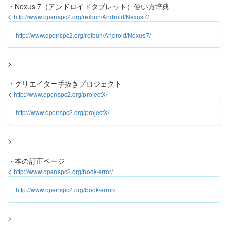
・Nexus 7（アンドロイドタブレット）使い方辞典
<
http://www.openspc2.org/reibun/Android/Nexus7/
http://www.openspc2.org/reibun/Android/Nexus7/
>
・クリエイター手抜きプロジェクト
<
http://www.openspc2.org/projectX/
http://www.openspc2.org/projectX/
>
・本の訂正ページ
<
http://www.openspc2.org/book/error/
http://www.openspc2.org/book/error/
>