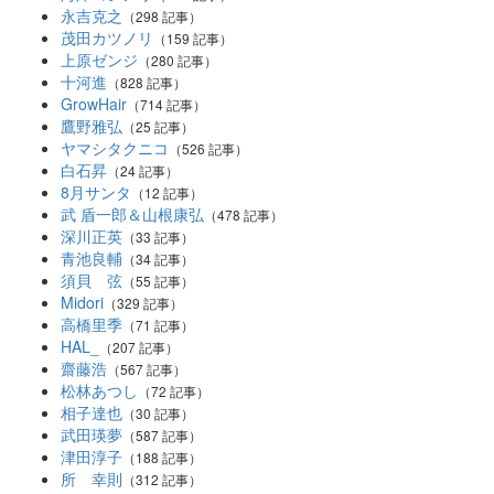
永吉克之
（298 記事）
茂田カツノリ
（159 記事）
上原ゼンジ
（280 記事）
十河進
（828 記事）
GrowHair
（714 記事）
鷹野雅弘
（25 記事）
ヤマシタクニコ
（526 記事）
白石昇
（24 記事）
8月サンタ
（12 記事）
武 盾一郎＆山根康弘
（478 記事）
深川正英
（33 記事）
青池良輔
（34 記事）
須貝 弦
（55 記事）
Midori
（329 記事）
高橋里季
（71 記事）
HAL_
（207 記事）
齋藤浩
（567 記事）
松林あつし
（72 記事）
相子達也
（30 記事）
武田瑛夢
（587 記事）
津田淳子
（188 記事）
所 幸則
（312 記事）