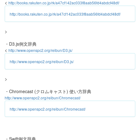
<
http://books.rakuten.co.jp/rk/a47cf142ac033f8aab56fd4abdcf48df/
http://books.rakuten.co.jp/rk/a47cf142ac033f8aab56fd4abdcf48df/
>
・D3.js例文辞典
<
http://www.openspc2.org/reibun/D3.js/
http://www.openspc2.org/reibun/D3.js/
>
・Chromecast (クロムキャスト) 使い方辞典
http://www.openspc2.org/reibun/Chromecast/
http://www.openspc2.org/reibun/Chromecast/
・Swift例文辞典