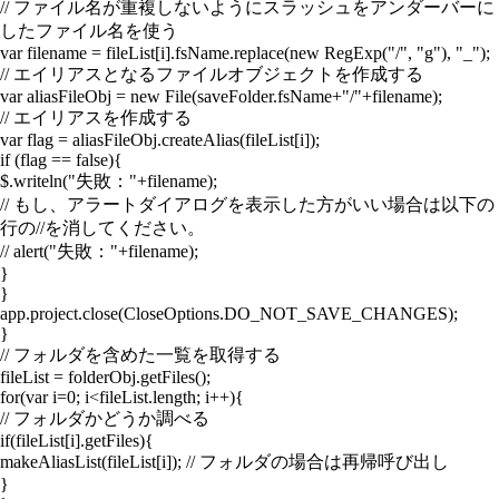
// ファイル名が重複しないようにスラッシュをアンダーバーに
したファイル名を使う
var filename = fileList[i].fsName.replace(new RegExp("/", "g"), "_");
// エイリアスとなるファイルオブジェクトを作成する
var aliasFileObj = new File(saveFolder.fsName+"/"+filename);
// エイリアスを作成する
var flag = aliasFileObj.createAlias(fileList[i]);
if (flag == false){
$.writeln("失敗："+filename);
// もし、アラートダイアログを表示した方がいい場合は以下の
行の//を消してください。
// alert("失敗："+filename);
}
}
app.project.close(CloseOptions.DO_NOT_SAVE_CHANGES);
}
// フォルダを含めた一覧を取得する
fileList = folderObj.getFiles();
for(var i=0; i<fileList.length; i++){
// フォルダかどうか調べる
if(fileList[i].getFiles){
makeAliasList(fileList[i]); // フォルダの場合は再帰呼び出し
}