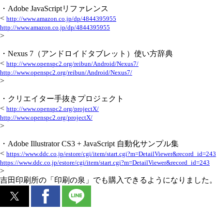
・Adobe JavaScriptリファレンス
<
http://www.amazon.co.jp/dp/4844395955
http://www.amazon.co.jp/dp/4844395955
>
・Nexus 7（アンドロイドタブレット）使い方辞典
<
http://www.openspc2.org/reibun/Android/Nexus7/
http://www.openspc2.org/reibun/Android/Nexus7/
>
・クリエイター手抜きプロジェクト
<
http://www.openspc2.org/projectX/
http://www.openspc2.org/projectX/
>
・Adobe Illustrator CS3 + JavaScript 自動化サンプル集
<
https://www.ddc.co.jp/estore/cgi/item/start.cgi?m=DetailViewer&record_id=243
https://www.ddc.co.jp/estore/cgi/item/start.cgi?m=DetailViewer&record_id=243
>
吉田印刷所の「印刷の泉」でも購入できるようになりました。