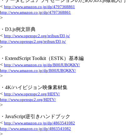
・データビジュアライゼーションのためのD3.js徹底入門
<
http://www.amazon.co.jp/dp/4797368861
http://www.amazon.co.jp/dp/4797368861
>
・D3.js例文辞典
<
http://www.openspc2.org/reibun/D3.js/
http://www.openspc2.org/reibun/D3.js/
>
・ExtendScript Toolkit（ESTK）基本編
<
http://www.amazon.co.jp/dp/B00JUBQKKY/
http://www.amazon.co.jp/dp/B00JUBQKKY/
>
・4K/ハイビジョン映像素材集
<
http://www.openspc2.org/HDTV/
http://www.openspc2.org/HDTV/
>
・JavaScript逆引きハンドブック
<
http://www.amazon.co.jp/dp/4863541082
http://www.amazon.co.jp/dp/4863541082
>