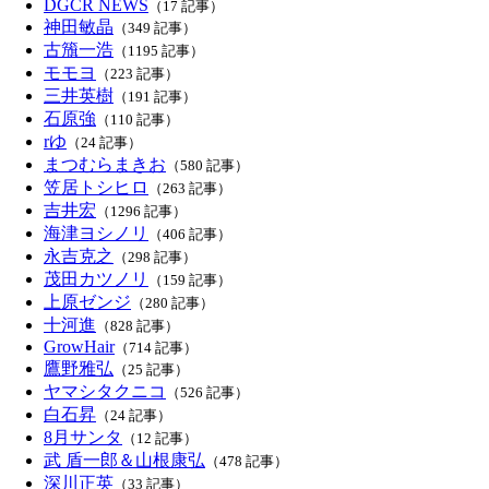
DGCR NEWS
（17 記事）
神田敏晶
（349 記事）
古籏一浩
（1195 記事）
モモヨ
（223 記事）
三井英樹
（191 記事）
石原強
（110 記事）
rゆ
（24 記事）
まつむらまきお
（580 記事）
笠居トシヒロ
（263 記事）
吉井宏
（1296 記事）
海津ヨシノリ
（406 記事）
永吉克之
（298 記事）
茂田カツノリ
（159 記事）
上原ゼンジ
（280 記事）
十河進
（828 記事）
GrowHair
（714 記事）
鷹野雅弘
（25 記事）
ヤマシタクニコ
（526 記事）
白石昇
（24 記事）
8月サンタ
（12 記事）
武 盾一郎＆山根康弘
（478 記事）
深川正英
（33 記事）