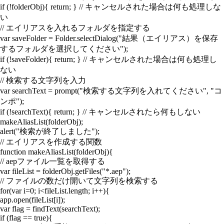
if (!folderObj){ return; } // キャンセルされた場合は何も処理しな
い
// エイリアスを入れるフォルダを指定する
var saveFolder = Folder.selectDialog("結果（エイリアス）を保存
するフォルダを選択してください");
if (!saveFolder){ return; } // キャンセルされた場合は何も処理し
ない
// 検索する文字列を入力
var searchText = prompt("検索する文字列を入れてください", "コ
ンポ");
if (!searchText){ return; } // キャンセルされたら何もしない
makeAliasList(folderObj);
alert("検索が終了しました");
// エイリアスを作成する関数
function makeAliasList(folderObj){
// aepファイル一覧を取得する
var fileList = folderObj.getFiles("*.aep");
// ファイルの数だけ開いて文字列を検索する
for(var i=0; i<fileList.length; i++){
app.open(fileList[i]);
var flag = findText(searchText);
if (flag == true){