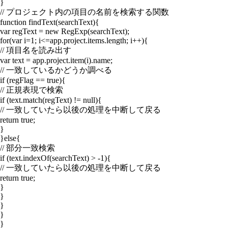
}
// プロジェクト内の項目の名前を検索する関数
function findText(searchText){
var regText = new RegExp(searchText);
for(var i=1; i<=app.project.items.length; i++){
// 項目名を読み出す
var text = app.project.item(i).name;
// 一致しているかどうか調べる
if (regFlag == true){
// 正規表現で検索
if (text.match(regText) != null){
// 一致していたら以後の処理を中断して戻る
return true;
}
}else{
// 部分一致検索
if (text.indexOf(searchText) > -1){
// 一致していたら以後の処理を中断して戻る
return true;
}
}
}
}
}