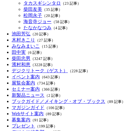
タカスギシンタロ
（23 記事）
柴田友美
（35 記事）
松岡永子
（20 記事）
海音寺ジョー
（58 記事）
たなかなつみ
（4 記事）
池田芳弘
（20 記事）
木村きこり
（27 記事）
みなみまいこ
（15 記事）
田中実
（6 記事）
柴田忠男
（3247 記事）
濱村和恵
（3228 記事）
デジクリトーク（ゲスト）
（228 記事）
イベント案内
（643 記事）
展覧会案内
（734 記事）
セミナー案内
（366 記事）
新製品ニュース
（2 記事）
ブックガイド／メイキング・オブ・ブックス
（89 記事）
マガジンガイド
（106 記事）
Webサイト案内
（89 記事）
募集案内
（91 記事）
プレゼント
（199 記事）