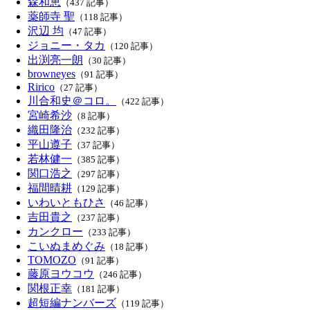
森和恵
（437 記事）
薬師寺 聖
（118 記事）
沢辺 均
（47 記事）
ジョニー・タカ
（120 記事）
出渕亮一朗
（30 記事）
browneyes
（91 記事）
Ririco
（27 記事）
川合和史＠コロ。
（422 記事）
宮崎希沙
（8 記事）
織田隆治
（232 記事）
平山遵子
（37 記事）
若林健一
（385 記事）
関口浩之
（297 記事）
福間晴耕
（129 記事）
いわいともひさ
（46 記事）
吉田貴之
（237 記事）
カンクロー
（233 記事）
こいぬまめぐみ
（18 記事）
TOMOZO
（91 記事）
藤原ヨウコウ
（246 記事）
関根正幸
（181 記事）
超短編ナンバーズ
（119 記事）