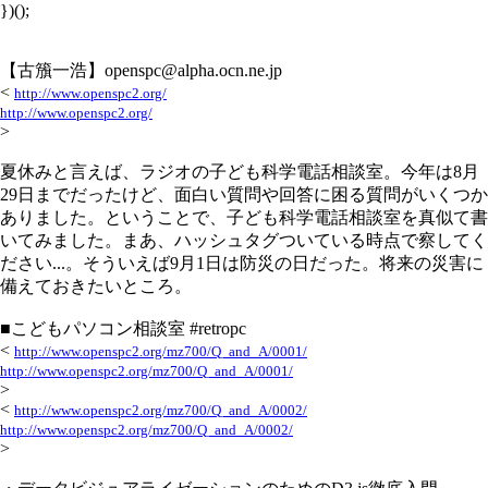
})();
【古籏一浩】openspc@alpha.ocn.ne.jp
<
http://www.openspc2.org/
http://www.openspc2.org/
>
夏休みと言えば、ラジオの子ども科学電話相談室。今年は8月
29日までだったけど、面白い質問や回答に困る質問がいくつか
ありました。ということで、子ども科学電話相談室を真似て書
いてみました。まあ、ハッシュタグついている時点で察してく
ださい...。そういえば9月1日は防災の日だった。将来の災害に
備えておきたいところ。
■こどもパソコン相談室 #retropc
<
http://www.openspc2.org/mz700/Q_and_A/0001/
http://www.openspc2.org/mz700/Q_and_A/0001/
>
<
http://www.openspc2.org/mz700/Q_and_A/0002/
http://www.openspc2.org/mz700/Q_and_A/0002/
>