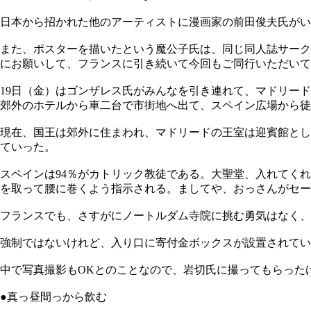
日本から招かれた他のアーティストに漫画家の前田俊夫氏がい
また、ポスターを描いたという魔公子氏は、同じ同人誌サークル「
にお願いして、フランスに引き続いて今回もご同行いただいて
19日（金）はゴンザレス氏がみんなを引き連れて、マドリー
郊外のホテルから車二台で市街地へ出て、スペイン広場から徒
現在、国王は郊外に住まわれ、マドリードの王室は迎賓館とし
ていった。
スペインは94％がカトリック教徒である。大聖堂、入れてく
を取って腰に巻くよう指示される。ましてや、おっさんがセー
フランスでも、さすがにノートルダム寺院に挑む勇気はなく、
強制ではないけれど、入り口に寄付金ボックスが設置されてい
中で写真撮影もOKとのことなので、岩切氏に撮ってもらった
●真っ昼間っから飲む