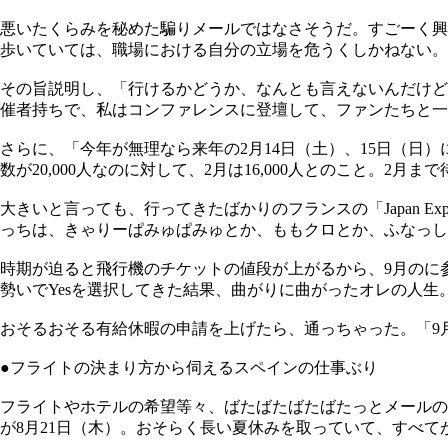
悪いたくらみを秘めた騙りメールではなさそうだ。すごーく興
歩いていては、職場における自分の立場を危うくしかねない。
その旨説明し、「行けるかどうか、なんとも言えないんだけど
催者持ちで、私はコンファレンスに登壇して、ファンたちと一
さらに、「今年が無理なら来年の2月14日（土）、15日（日
数が20,000人なのに対して、2月は16,000人とのこと
大きいと言っても、行ってきたばかりのフランスの「Japan 
っちは、きゃりーぱみゅぱみゅとか、ももクロとか、ふなっし
時期が迫ると飛行機のチケットの値段が上がるから、9月のに参
勢いでYesを選択してきた結果、曲がりに曲がったオレの人
おそるおそる有給休暇の申請を上げたら、通っちゃった。「9月
●フライトの決まり方から伺えるスペインの仕事ぶり
フライトやホテルの希望等々、ばたばたばたばたっとメールの
が8月21日（木）。おそらく長い夏休みを取っていて、すべて