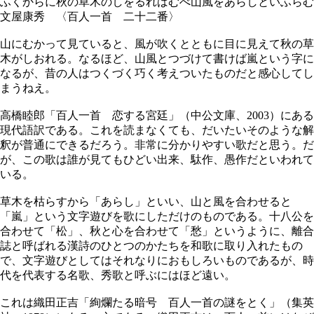
ふくからに秋の草木のしをるればむべ山風をあらしといふらむ
文屋康秀 〈百人一首 二十二番〉
山にむかって見ていると、風が吹くとともに目に見えて秋の草
木がしおれる。なるほど、山風とつづけて書けば嵐という字に
なるが、昔の人はつくづく巧く考えついたものだと感心してし
まうねえ。
高橋睦郎「百人一首 恋する宮廷」（中公文庫、2003）にある
現代語訳である。これを読まなくても、だいたいそのような解
釈が普通にできるだろう。非常に分かりやすい歌だと思う。だ
が、この歌は誰が見てもひどい出来、駄作、愚作だといわれて
いる。
草木を枯らすから「あらし」といい、山と風を合わせると
「嵐」という文字遊びを歌にしただけのものである。十八公を
合わせて「松」、秋と心を合わせて「愁」というように、離合
誌と呼ばれる漢詩のひとつのかたちを和歌に取り入れたもの
で、文字遊びとしてはそれなりにおもしろいものであるが、時
代を代表する名歌、秀歌と呼ぶにはほど遠い。
これは織田正吉「絢爛たる暗号 百人一首の謎をとく」（集英