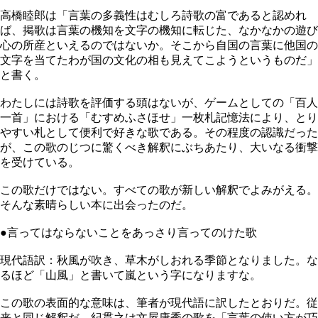
高橋睦郎は「言葉の多義性はむしろ詩歌の富であると認めれ
ば、掲歌は言葉の機知を文字の機知に転じた、なかなかの遊び
心の所産といえるのではないか。そこから自国の言葉に他国の
文字を当てたわが国の文化の相も見えてこようというものだ」
と書く。
わたしには詩歌を評価する頭はないが、ゲームとしての「百人
一首」における「むすめふさほせ」一枚札記憶法により、とり
やすい札として便利で好きな歌である。その程度の認識だった
が、この歌のじつに驚くべき解釈にぶちあたり、大いなる衝撃
を受けている。
この歌だけではない。すべての歌が新しい解釈でよみがえる。
そんな素晴らしい本に出会ったのだ。
●言ってはならないことをあっさり言ってのけた歌
現代語訳：秋風が吹き、草木がしおれる季節となりました。な
るほど「山風」と書いて嵐という字になりますな。
この歌の表面的な意味は、筆者が現代語に訳したとおりだ。従
来と同じ解釈だ。紀貫之は文屋康秀の歌を「言葉の使い方が巧