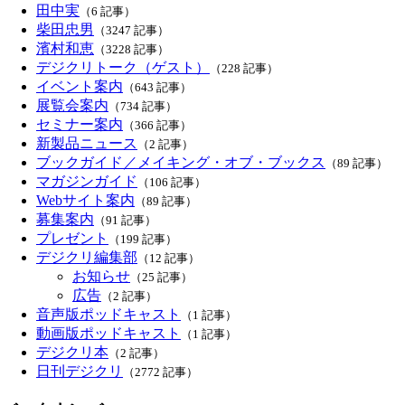
田中実
（6 記事）
柴田忠男
（3247 記事）
濱村和恵
（3228 記事）
デジクリトーク（ゲスト）
（228 記事）
イベント案内
（643 記事）
展覧会案内
（734 記事）
セミナー案内
（366 記事）
新製品ニュース
（2 記事）
ブックガイド／メイキング・オブ・ブックス
（89 記事）
マガジンガイド
（106 記事）
Webサイト案内
（89 記事）
募集案内
（91 記事）
プレゼント
（199 記事）
デジクリ編集部
（12 記事）
お知らせ
（25 記事）
広告
（2 記事）
音声版ポッドキャスト
（1 記事）
動画版ポッドキャスト
（1 記事）
デジクリ本
（2 記事）
日刊デジクリ
（2772 記事）