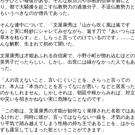
ら手ひどい報復がある。そんな政治力や宗教的信条を盾にと
り、都で大騒擾を起こす仏教勢力の過激分子、不逞仏教勢力と
もいうべきなのが僧兵であった。
そんな連中について、「文屋康秀は『山から吹く風は嵐です
な』と実に軽妙にシャレてみせながら、返す刀で『あいつらは
草木を枯らす』と、しらっと言ってのけているのです」……こ
んな解釈、生まれて初めて聞いた。
文屋康秀は才能あふれる自信家で、小野小町が惚れ込むほどの
美男子だったらしい。しかし、出世には縁がなかった人でもあ
った。
「人の言えないこと、言いにくいことを、さらっと言っての
け、本人は『本当のことを言ってなにが悪い』などと居直った
のかもしれません。しかしそれは、朝廷中枢からみれば、対立
や災いを招きかねない実に危険なことなのです」
「この歌は、文屋康秀の才能が如何なく発揮された名歌ではあ
るけれど、同時に彼が、言ってはならない一線を、才気のあま
り平気で踏み越えてしまう性格の持ち主であることを、はから
ずも露呈してしまった歌ということができます」