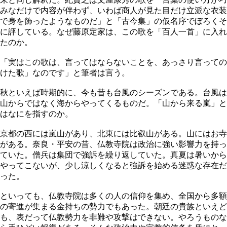
みなだけで内容が伴わず、いわば商人が見た目だけ立派な衣装
で身を飾ったようなものだ」と「古今集」の仮名序でぼろくそ
に評している。なぜ藤原定家は、この歌を「百人一首」に入れ
たのか。
「実はこの歌は、言ってはならないことを、あっさり言っての
けた歌」なのです」と筆者は言う。
秋といえば時期的に、今も昔も台風のシーズンである。台風は
山からではなく海からやってくるものだ。「山から来る嵐」と
はなにを指すのか。
京都の西には嵐山があり、北東には比叡山がある。山にはお寺
がある。奈良・平安の昔、仏教寺院は政治に強い影響力を持っ
ていた。僧兵は集団で強訴を繰り返していた。真夏は暑いから
やってこないが、少し涼しくなると強訴を始める迷惑な存在だ
った。
といっても、仏教寺院は多くの人の信仰を集め、全国から多額
の寄進が集まる金持ちの勢力でもあった。朝廷の貴族といえど
も、表だって仏教勢力を非難や攻撃はできない。やろうものな