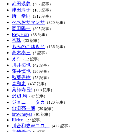
武田瑛夢
（587 記事）
津田淳子
（188 記事）
所 幸則
（312 記事）
べちおサマンサ
（329 記事）
岡田陽一
（305 記事）
Rey.Hori
（38 記事）
杏珠
（35 記事）
もみのこゆきと
（136 記事）
高木泰三
（5 記事）
えむ
（12 記事）
川井拓也
（42 記事）
蓮井慎也
（26 記事）
秋葉秀樹
（73 記事）
森和恵
（437 記事）
薬師寺 聖
（118 記事）
沢辺 均
（47 記事）
ジョニー・タカ
（120 記事）
出渕亮一朗
（30 記事）
browneyes
（91 記事）
Ririco
（27 記事）
川合和史＠コロ。
（422 記事）
宮崎希沙