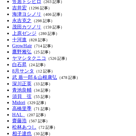
笠居トシヒロ
（263 記事）
吉井宏
（1296 記事）
海津ヨシノリ
（406 記事）
永吉克之
（298 記事）
茂田カツノリ
（159 記事）
上原ゼンジ
（280 記事）
十河進
（828 記事）
GrowHair
（714 記事）
鷹野雅弘
（25 記事）
ヤマシタクニコ
（526 記事）
白石昇
（24 記事）
8月サンタ
（12 記事）
武 盾一郎＆山根康弘
（478 記事）
深川正英
（33 記事）
青池良輔
（34 記事）
須貝 弦
（55 記事）
Midori
（329 記事）
高橋里季
（71 記事）
HAL_
（207 記事）
齋藤浩
（567 記事）
松林あつし
（72 記事）
相子達也
（30 記事）