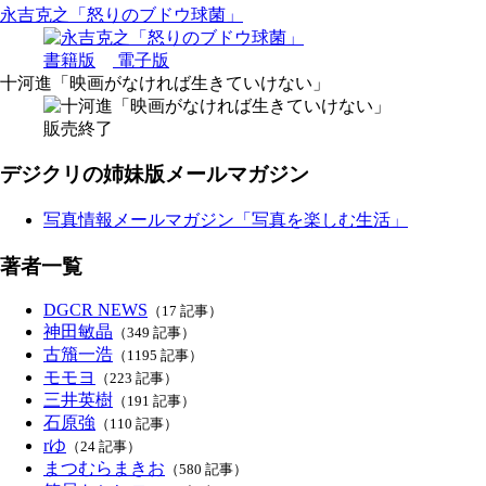
永吉克之「怒りのブドウ球菌」
書籍版
電子版
十河進「映画がなければ生きていけない」
販売終了
デジクリの姉妹版メールマガジン
写真情報メールマガジン「写真を楽しむ生活」
著者一覧
DGCR NEWS
（17 記事）
神田敏晶
（349 記事）
古籏一浩
（1195 記事）
モモヨ
（223 記事）
三井英樹
（191 記事）
石原強
（110 記事）
rゆ
（24 記事）
まつむらまきお
（580 記事）