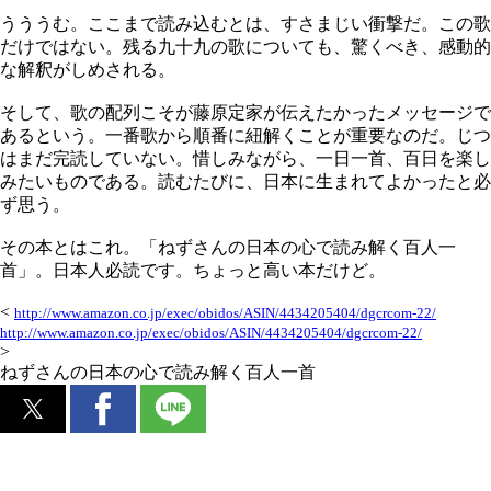
うううむ。ここまで読み込むとは、すさまじい衝撃だ。この歌
だけではない。残る九十九の歌についても、驚くべき、感動的
な解釈がしめされる。
そして、歌の配列こそが藤原定家が伝えたかったメッセージで
あるという。一番歌から順番に紐解くことが重要なのだ。じつ
はまだ完読していない。惜しみながら、一日一首、百日を楽し
みたいものである。読むたびに、日本に生まれてよかったと必
ず思う。
その本とはこれ。「ねずさんの日本の心で読み解く百人一
首」。日本人必読です。ちょっと高い本だけど。
<
http://www.amazon.co.jp/exec/obidos/ASIN/4434205404/dgcrcom-22/
http://www.amazon.co.jp/exec/obidos/ASIN/4434205404/dgcrcom-22/
>
ねずさんの日本の心で読み解く百人一首