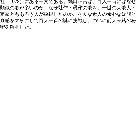
社、1978）にある一文である。織田正吉は、百人一首にはなぜ
類似の歌が多いのか、なぜ駄作・愚作の歌を、一世の大歌人・
定家ともあろう人が採録したのか、そんな素人の素朴な疑問と
直感を大事にして百人一首の謎に挑戦し、ついに前人未踏の秘
密を解明した。