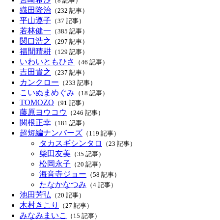
（8 記事）
織田隆治
（232 記事）
平山遵子
（37 記事）
若林健一
（385 記事）
関口浩之
（297 記事）
福間晴耕
（129 記事）
いわいともひさ
（46 記事）
吉田貴之
（237 記事）
カンクロー
（233 記事）
こいぬまめぐみ
（18 記事）
TOMOZO
（91 記事）
藤原ヨウコウ
（246 記事）
関根正幸
（181 記事）
超短編ナンバーズ
（119 記事）
タカスギシンタロ
（23 記事）
柴田友美
（35 記事）
松岡永子
（20 記事）
海音寺ジョー
（58 記事）
たなかなつみ
（4 記事）
池田芳弘
（20 記事）
木村きこり
（27 記事）
みなみまいこ
（15 記事）