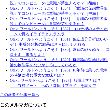
説」でコンピュータに意識が芽生えるか？［後編］
Otakuワールドへようこそ！［334］「意識の仮想世界仮
説」でコンピュータに意識が芽生えるか？［中編］
Otakuワールドへようこそ！［333］「意識の仮想世界仮
説」でコンピュータに意識が芽生えるか？
Otakuワールドへようこそ！［332］コロナ禍のステイホ
ームで募るイライラとムラムラ
Otakuワールドへようこそ！［331］独立成分分析はいい
ぞ！ 主成分分析の結果はさらにしゃぶれる
Otakuワールドへようこそ！［330］東京の戦々恐々 ― コ
ロナよ、来るなよ！
Otakuワールドへようこそ！［329］時間論の哲学は相対
論の物理学をないがしろにしているか
Otakuワールドへようこそ！［328］10年前に乗った電車
の時刻に潜む重大な意味とは？
Otaku ワールドへようこそ！［327］形而上学とは？
―「谷村ノート」への「森田リプライ」を読んで
この著者の記事一覧へ
このメルマガについて