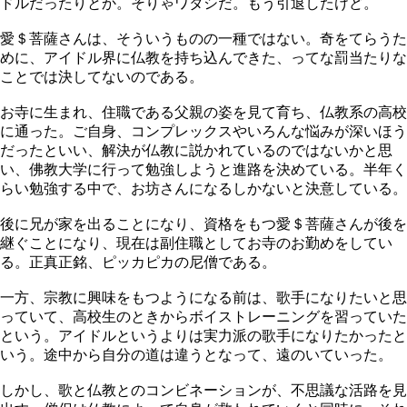
ドルだったりとか。そりゃワタシだ。もう引退したけど。
愛＄菩薩さんは、そういうものの一種ではない。奇をてらうた
めに、アイドル界に仏教を持ち込んできた、ってな罰当たりな
ことでは決してないのである。
お寺に生まれ、住職である父親の姿を見て育ち、仏教系の高校
に通った。ご自身、コンプレックスやいろんな悩みが深いほう
だったといい、解決が仏教に説かれているのではないかと思
い、佛教大学に行って勉強しようと進路を決めている。半年く
らい勉強する中で、お坊さんになるしかないと決意している。
後に兄が家を出ることになり、資格をもつ愛＄菩薩さんが後を
継ぐことになり、現在は副住職としてお寺のお勤めをしてい
る。正真正銘、ピッカピカの尼僧である。
一方、宗教に興味をもつようになる前は、歌手になりたいと思
っていて、高校生のときからボイストレーニングを習っていた
という。アイドルというよりは実力派の歌手になりたかったと
いう。途中から自分の道は違うとなって、遠のいていった。
しかし、歌と仏教とのコンビネーションが、不思議な活路を見