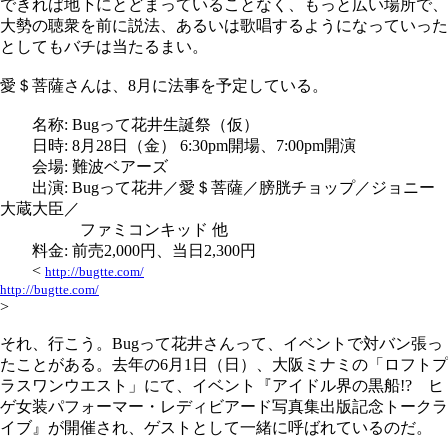
できれば地下にとどまっていることなく、もっと広い場所で、
大勢の聴衆を前に説法、あるいは歌唱するようになっていった
としてもバチは当たるまい。
愛＄菩薩さんは、8月に法事を予定している。
名称: Bugって花井生誕祭（仮）
日時: 8月28日（金） 6:30pm開場、7:00pm開演
会場: 難波ベアーズ
出演: Bugって花井／愛＄菩薩／膀胱チョップ／ジョニー
大蔵大臣／
ファミコンキッド 他
料金: 前売2,000円、当日2,300円
<
http://bugtte.com/
http://bugtte.com/
>
それ、行こう。Bugって花井さんって、イベントで対バン張っ
たことがある。去年の6月1日（日）、大阪ミナミの「ロフトプ
ラスワンウエスト」にて、イベント『アイドル界の黒船!? ヒ
ゲ女装パフォーマー・レディビアード写真集出版記念トークラ
イブ』が開催され、ゲストとして一緒に呼ばれているのだ。