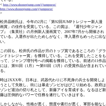
<
http://www.shonenjump.com/j/jumpnext/
http://www.shonenjump.com/j/jumpnext/
>
松井晶映氏は、今年の2月に「第92回JUMPトレジャー新人漫
画賞」の佳作を受賞している。この賞は、『週刊少年ジャン
プ』（集英社）の月例新人漫画賞で、2007年7月から開催され
ている。入選作が出たためしがなく、準入選作もめったに出な
い。
この回も、松井氏の作品が月のトップ賞であるところの「グラ
ンドトレジャー賞」を獲得している。これを受賞したことをも
って、ジャンプ増刊号への掲載を獲得している。前述の11作品
には、第91回（1月）〜第93回（3月）の受賞作品が含まれてい
る。
時は2XXX年。日本は、武器代わりに不死身の兵士を開発しよ
うとして失敗し、街には暴走ゾンビがはびこり始める。政府は
ゾンビ退治の切り札として、新藤アイを育成する。なるほど新
藤は圧倒的なパワーで任務を遂行していきはする。
しかしながら、性格が悪く、態度や素行が悪く、軍部を能なし