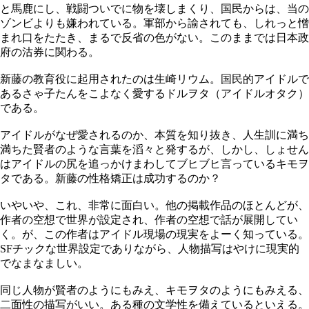
と馬鹿にし、戦闘ついでに物を壊しまくり、国民からは、当の
ゾンビよりも嫌われている。軍部から諭されても、しれっと憎
まれ口をたたき、まるで反省の色がない。このままでは日本政
府の沽券に関わる。
新藤の教育役に起用されたのは生崎リウム。国民的アイドルで
あるさゃ子たんをこよなく愛するドルヲタ（アイドルオタク）
である。
アイドルがなぜ愛されるのか、本質を知り抜き、人生訓に満ち
満ちた賢者のような言葉を滔々と発するが、しかし、しょせん
はアイドルの尻を追っかけまわしてブヒブヒ言っているキモヲ
タである。新藤の性格矯正は成功するのか？
いやいや、これ、非常に面白い。他の掲載作品のほとんどが、
作者の空想で世界が設定され、作者の空想で話が展開してい
く。が、この作者はアイドル現場の現実をよーく知っている。
SFチックな世界設定でありながら、人物描写はやけに現実的
でなまなましい。
同じ人物が賢者のようにもみえ、キモヲタのようにもみえる、
二面性の描写がいい。ある種の文学性を備えているといえる。