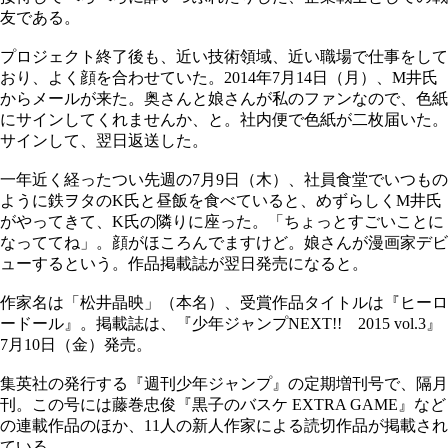
友である。
プロジェクト終了後も、近い技術領域、近い職場で仕事をして
おり、よく顔を合わせていた。2014年7月14日（月）、M井氏
からメールが来た。奥さんと娘さんが私のファンなので、色紙
にサインしてくれませんか、と。社内便で色紙が二枚届いた。
サインして、翌日返送した。
一年近く経ったつい先週の7月9日（木）、社員食堂でいつもの
ように鉄ヲタのK氏と昼飯を食べていると、めずらしくM井氏
がやってきて、K氏の隣りに座った。「ちょっとすごいことに
なっててね」。顔がほころんでますけど。娘さんが漫画家デビ
ューするという。作品掲載誌が翌日発売になると。
作家名は「松井晶映」（本名）、受賞作品タイトルは『ヒーロ
ードール』。掲載誌は、『少年ジャンプNEXT!! 2015 vol.3』
7月10日（金）発売。
集英社の発行する『週刊少年ジャンプ』の定期増刊号で、隔月
刊。この号には藤巻忠俊『黒子のバスケ EXTRA GAME』など
の連載作品のほか、11人の新人作家による読切作品が掲載され
ている。