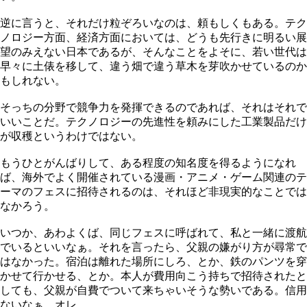
逆に言うと、それだけ粒ぞろいなのは、頼もしくもある。テク
ノロジー方面、経済方面においては、どうも先行きに明るい展
望のみえない日本であるが、そんなことをよそに、若い世代は
早々に土俵を移して、違う畑で違う草木を芽吹かせているのか
もしれない。
そっちの分野で競争力を発揮できるのであれば、それはそれで
いいことだ。テクノロジーの先進性を頼みにした工業製品だけ
が収穫というわけではない。
もうひとがんばりして、ある程度の知名度を得るようになれ
ば、海外でよく開催されている漫画・アニメ・ゲーム関連のテ
ーマのフェスに招待されるのは、それほど非現実的なことでは
なかろう。
いつか、あわよくば、同じフェスに呼ばれて、私と一緒に渡航
でいるといいなぁ。それを言ったら、父親の嫌がり方が尋常で
はなかった。宿泊は離れた場所にしろ、とか、鉄のパンツを穿
かせて行かせる、とか。本人が費用向こう持ちで招待されたと
しても、父親が自費でついて来ちゃいそうな勢いである。信用
ないなぁ、オレ。