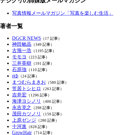
デジクリの姉妹版メールマガジン
写真情報メールマガジン「写真を楽しむ生活」
著者一覧
DGCR NEWS
（17 記事）
神田敏晶
（349 記事）
古籏一浩
（1195 記事）
モモヨ
（223 記事）
三井英樹
（191 記事）
石原強
（110 記事）
rゆ
（24 記事）
まつむらまきお
（580 記事）
笠居トシヒロ
（263 記事）
吉井宏
（1296 記事）
海津ヨシノリ
（406 記事）
永吉克之
（298 記事）
茂田カツノリ
（159 記事）
上原ゼンジ
（280 記事）
十河進
（828 記事）
GrowHair
（714 記事）