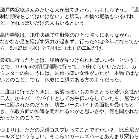
瀬戸内寂聴さんみたいな人が出てきたら、おもしろそう。「過
剰な期待をしてはいけない」と釈氏。本物の尼僧もいるけれ
ど、それっぽいだけの人もいるという。
高円寺駅は、JR中央線で中野駅のひとつ隣りにありながら、
なかなか足を延ばす気力が起きず、行ったのは今年になってか
ら、5月27日（水）と7月4日（土）の二回だけ。
最初に行ったときは、場所が見つけられればいいや、というこ
とで、11:00pmの閉店間際に行って、10分ぐらいいただけ。カ
ウンターの向こうには、尼僧っぽい女性がいたが、本物ではな
いとのこと。でも、仏教にご縁のある方のようだった。
二度目に行ったときは、袈裟っぽいものをまとった若い女性が
二人。坊主バーでバイトとしてお手伝いをしていたら、尼僧バ
ーに回されたのだとか。坊主バーのバイトの面接を受けると
き、仏教方面の知識を問われるのかと思いきや、何も聞かれな
かったとのことで。
つまりは、ただの尼僧コスプレってことですかい？ 比丘尼ガ
ールズというらしい。そこらのガールズバーとあんまり変わら