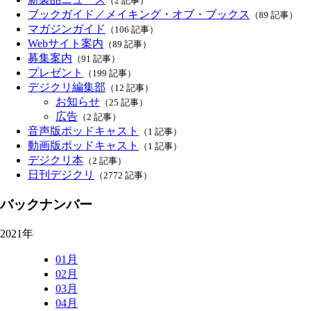
（2 記事）
ブックガイド／メイキング・オブ・ブックス
（89 記事）
マガジンガイド
（106 記事）
Webサイト案内
（89 記事）
募集案内
（91 記事）
プレゼント
（199 記事）
デジクリ編集部
（12 記事）
お知らせ
（25 記事）
広告
（2 記事）
音声版ポッドキャスト
（1 記事）
動画版ポッドキャスト
（1 記事）
デジクリ本
（2 記事）
日刊デジクリ
（2772 記事）
バックナンバー
2021年
01月
02月
03月
04月