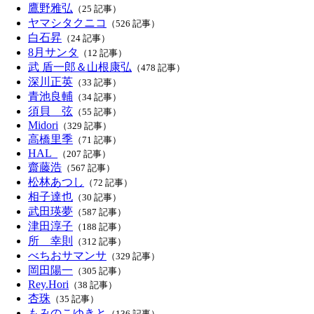
鷹野雅弘
（25 記事）
ヤマシタクニコ
（526 記事）
白石昇
（24 記事）
8月サンタ
（12 記事）
武 盾一郎＆山根康弘
（478 記事）
深川正英
（33 記事）
青池良輔
（34 記事）
須貝 弦
（55 記事）
Midori
（329 記事）
高橋里季
（71 記事）
HAL_
（207 記事）
齋藤浩
（567 記事）
松林あつし
（72 記事）
相子達也
（30 記事）
武田瑛夢
（587 記事）
津田淳子
（188 記事）
所 幸則
（312 記事）
べちおサマンサ
（329 記事）
岡田陽一
（305 記事）
Rey.Hori
（38 記事）
杏珠
（35 記事）
もみのこゆきと
（136 記事）