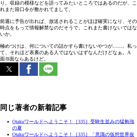
り。収録の模様などを語ってみたいところではあるのだが、こ
れまた箝口令が敷かれてまして。
前週に予告が出れば、放送されることがほぼ確実になり、その
時点をもって情報解禁なのだそうで。これまた書けないではな
いか。
極めつけは、何についての話かすら書けないやつが……。私っ
て、それほど表裏のある人ではないはずなんだけどなぁ。A
面/B面ならあるけど。
同じ著者の新着記事
Otakuワールドへようこそ！［335］受験生並みの猛勉強
の夏
Otakuワールドへようこそ！［335］「意識の仮想世界仮