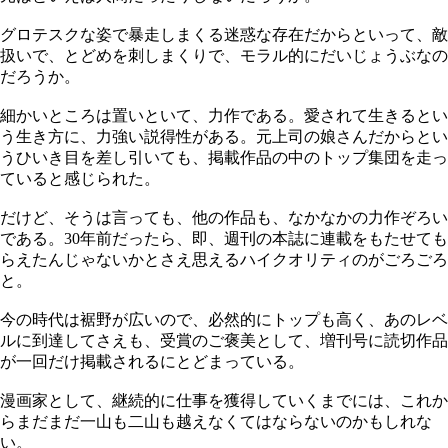
グロテスクな姿で暴走しまくる迷惑な存在だからといって、敵
扱いで、とどめを刺しまくりで、モラル的にだいじょうぶなの
だろうか。
細かいところは置いといて、力作である。愛されて生きるとい
う生き方に、力強い説得性がある。元上司の娘さんだからとい
うひいき目を差し引いても、掲載作品の中のトップ集団を走っ
ていると感じられた。
だけど、そうは言っても、他の作品も、なかなかの力作ぞろい
である。30年前だったら、即、週刊の本誌に連載をもたせても
らえたんじゃないかとさえ思えるハイクオリティのがごろごろ
と。
今の時代は裾野が広いので、必然的にトップも高く、あのレベ
ルに到達してさえも、受賞のご褒美として、増刊号に読切作品
が一回だけ掲載されるにとどまっている。
漫画家として、継続的に仕事を獲得していくまでには、これか
らまだまだ一山も二山も越えなくてはならないのかもしれな
い。