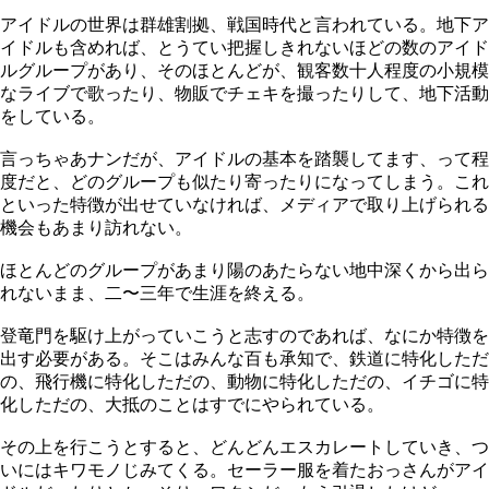
アイドルの世界は群雄割拠、戦国時代と言われている。地下ア
イドルも含めれば、とうてい把握しきれないほどの数のアイド
ルグループがあり、そのほとんどが、観客数十人程度の小規模
なライブで歌ったり、物販でチェキを撮ったりして、地下活動
をしている。
言っちゃあナンだが、アイドルの基本を踏襲してます、って程
度だと、どのグループも似たり寄ったりになってしまう。これ
といった特徴が出せていなければ、メディアで取り上げられる
機会もあまり訪れない。
ほとんどのグループがあまり陽のあたらない地中深くから出ら
れないまま、二〜三年で生涯を終える。
登竜門を駆け上がっていこうと志すのであれば、なにか特徴を
出す必要がある。そこはみんな百も承知で、鉄道に特化しただ
の、飛行機に特化しただの、動物に特化しただの、イチゴに特
化しただの、大抵のことはすでにやられている。
その上を行こうとすると、どんどんエスカレートしていき、つ
いにはキワモノじみてくる。セーラー服を着たおっさんがアイ