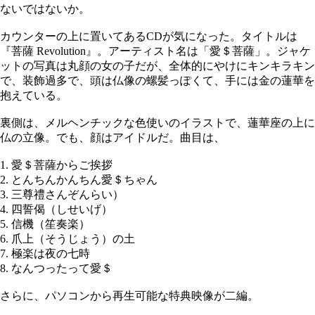
ないではないか。
カウンターの上に置いてあるCDが気になった。タイトルは
『菩薩 Revolution』。アーティスト名は「愛＄菩薩」。ジャケ
ットの写真は丸顔の女の子だが、全体的にやけにキンキラキン
で、装飾過多で、頭は仏像の螺髪っぽくて、手には金の蓮華を
抱えている。
裏側は、メルヘンチックな色使いのイラストで、蓮華座の上に
仏の立像。でも、顔はアイドルだ。曲目は、
1. 愛＄菩薩からご挨拶
2. とんちんかんちん愛＄ちゃん
3. 三尊禮さんぞんらい）
4. 四誓偈（しせいげ）
5. 信機（笙奏楽）
6. 爪上（そうじょう）の土
7. 極楽は夜の七時
8. なんつったって愛＄
さらに、パソコンから再生可能な特典映像が二編。