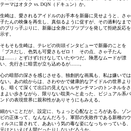
テーマはオタク vs. DQN（ドキュン）か。
生崎は、愛されるアイドルのお手本を新藤に見せようと、さゃ
子たんの映像を再生し、真似るように促すが、その過剰なまで
のブリっ子ぶりに、新藤は全身にブツブツを発して拒絶反応を
示す。
そもそも生崎は、テレビの街頭インタビューで新藤のことを
「ブスだし、色気も可愛さもゼロ！ その点、さゃ子たん
は……」とずけずけけなしていたやつだ。険悪なムードが漂
い、先行きに暗雲が立ち込めるが……。
心の暗部の深さを感じさせる、独創的な画風も、私は嫌いでは
ない。あの絵からは、さわやかで健康的なアイドルの世界より
も、暗くて深くて出口の見えないルサンチマンのトンネルをさ
まよい歩きながら、限りない耽美へと走った、ビジュアル系バ
ンドの表現世界に親和性がありそうにもみえる。
細かいことだが、設定に、ちょっと心配なところがある。ゾン
ビの正体って、なんなんだろう。軍部の失敗作である新種のウ
ィルスに冒されて、ああいう気の毒な姿になっちゃっている、
元はといえば人間だったりしないだろうか。