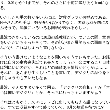
り、0.01から0.1までが、それのさらに手前に隣りあう1cmにな
る。
いたした相手の数が多い人には、対数グラフがお勧めである。
H子さんの相手は、数が多いばかりでなく、国籍も32か国に及
ぶそうで。流儀にいろいろお国柄が表れるらしい。
最近つきあっているのは38歳の准教授だが、ついこの間、童貞
をいただいちゃったそうで。その話がまた爆笑もんの面白さな
んだが、これはちょっと書けないな。
そういう書けないようなことを聞いちゃうオレもオレだ。お詫
びに自分の童貞喪失話でも書きましょうか。公にすること自体
は別にいいのだが、それほどの価値ある情報かどうかは……。
それに、あんまり生々しいことを書いて、デジクリの品位を下
げちゃうのもアレだしなぁ。
最近、そんなネタが多くて困る。『デジクリの真相』とか『本
当は怖いデジクリ』とか、そっちに行っちゃいますかぁ？
それはともかく。久々にテレビに出してもらえる話になってい
る。すでに収録をすべて終えていて、8月の放送を待つばか