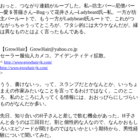
おっと、つながり連鎖がループした。私─坊主バー─尼僧バー
─愛＄菩薩さん─Bugって花井さん─Ladybeard氏─私。一方が坊
主バールートで、もう一方がLadybeard氏ルートで、これがつ
ながっちゃうってところが、ワタシ的には大ウケなんだが。縁
は異なものとはよく言ったもんである。
【GrowHair】GrowHair@yahoo.co.jp
セーラー服仙人カメコ。アイデンティティ拡散。
<
http://www.growhair-jk.com/
http://www.growhair-jk.com/
>
うう、書けないっ。って、スランプだとかなんとか、いっちょ
まえの作家みたいなことを言ってるわけではなく。このとこ
ろ、私のところに入ってくる情報には、おおっぴらにしづらい
ものがなんだか多い。
先日、知り合いのH子さんと差しで飲む機会があった。H子さ
んと会うのは三回目だ。割と個性的な人なので、なんかおもし
ろいエピソードが聞けるのではないかという期待から、男性経
験について聞いてみた。