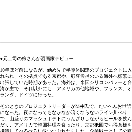
●元上司の娘さんが漫画家デビュー
10年ほど前になるが、勤め先で半導体関連のプロジェクトに入
れられ、その拠点である京都や、顧客候補のいる海外へ頻繁に
出張していた時期があった。海外は、米国シリコンバレーと台
湾が主で、それ以外にも、アメリカの他地域や、フランス、オ
ランダ、ドイツに行った。
そのときのプロジェクトリーダーがM井氏で、たいへんお世話
になった。夜になってもなかなか暗くならないライン川べり
で、山盛りのマッシュポテトにうんざりしながらビールを飲ん
だり、アメリカで韓国料理を食ったり、京都祇園でお得意様を
接待してべろべろに酔いつぶれたりした、企業戦士としての戦