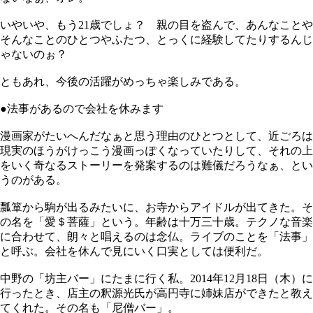
いやいや、もう21歳でしょ？ 親の目を盗んで、あんなことや
そんなことのひとつやふたつ、とっくに経験してたりするんじ
ゃないのぉ？
ともあれ、今後の活躍がめっちゃ楽しみである。
●法事があるので会社を休みます
漫画家がたいへんだなぁと思う理由のひとつとして、近ごろは
現実のほうがけっこう漫画っぽくなっていたりして、それの上
をいく奇なるストーリーを発案するのは難儀だろうなぁ、とい
うのがある。
瓢箪から駒が出るみたいに、お寺からアイドルが出てきた。そ
の名を「愛＄菩薩」という。年齢は十万三十歳。テクノな音楽
に合わせて、朗々と唱えるのは念仏。ライブのことを「法事」
と呼ぶ。会社を休んで見にいく口実としては便利だ。
中野の「坊主バー」にたまに行く私。2014年12月18日（木）に
行ったとき、店主の釈源光氏が高円寺に姉妹店ができたと教え
てくれた。その名も「尼僧バー」。