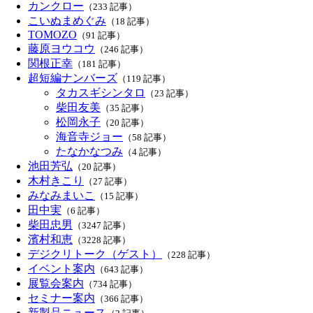
カンクロー
（233 記事）
こいぬまめぐみ
（18 記事）
TOMOZO
（91 記事）
藤原ヨウコウ
（246 記事）
関根正幸
（181 記事）
超短編ナンバーズ
（119 記事）
タカスギシンタロ
（23 記事）
柴田友美
（35 記事）
松岡永子
（20 記事）
海音寺ジョー
（58 記事）
たなかなつみ
（4 記事）
池田芳弘
（20 記事）
木村きこり
（27 記事）
みなみまいこ
（15 記事）
田中実
（6 記事）
柴田忠男
（3247 記事）
濱村和恵
（3228 記事）
デジクリトーク（ゲスト）
（228 記事）
イベント案内
（643 記事）
展覧会案内
（734 記事）
セミナー案内
（366 記事）
新製品ニュース