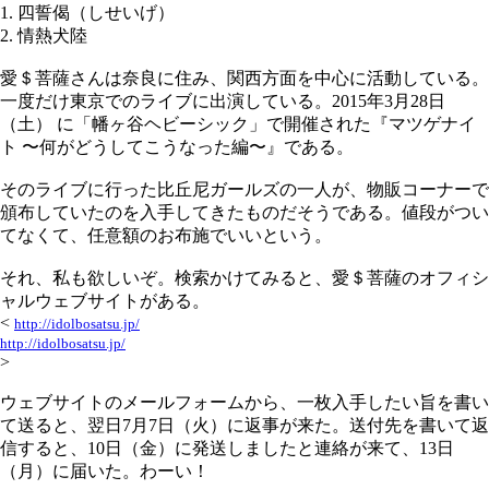
1. 四誓偈（しせいげ）
2. 情熱犬陸
愛＄菩薩さんは奈良に住み、関西方面を中心に活動している。
一度だけ東京でのライブに出演している。2015年3月28日
（土） に「幡ヶ谷ヘビーシック」で開催された『マツゲナイ
ト 〜何がどうしてこうなった編〜』である。
そのライブに行った比丘尼ガールズの一人が、物販コーナーで
頒布していたのを入手してきたものだそうである。値段がつい
てなくて、任意額のお布施でいいという。
それ、私も欲しいぞ。検索かけてみると、愛＄菩薩のオフィシ
ャルウェブサイトがある。
<
http://idolbosatsu.jp/
http://idolbosatsu.jp/
>
ウェブサイトのメールフォームから、一枚入手したい旨を書い
て送ると、翌日7月7日（火）に返事が来た。送付先を書いて返
信すると、10日（金）に発送しましたと連絡が来て、13日
（月）に届いた。わーい！