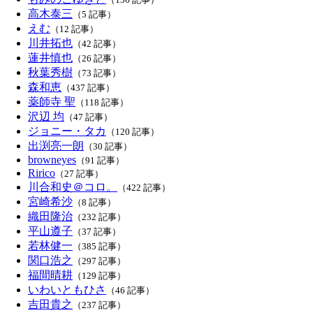
高木泰三
（5 記事）
えむ
（12 記事）
川井拓也
（42 記事）
蓮井慎也
（26 記事）
秋葉秀樹
（73 記事）
森和恵
（437 記事）
薬師寺 聖
（118 記事）
沢辺 均
（47 記事）
ジョニー・タカ
（120 記事）
出渕亮一朗
（30 記事）
browneyes
（91 記事）
Ririco
（27 記事）
川合和史＠コロ。
（422 記事）
宮崎希沙
（8 記事）
織田隆治
（232 記事）
平山遵子
（37 記事）
若林健一
（385 記事）
関口浩之
（297 記事）
福間晴耕
（129 記事）
いわいともひさ
（46 記事）
吉田貴之
（237 記事）