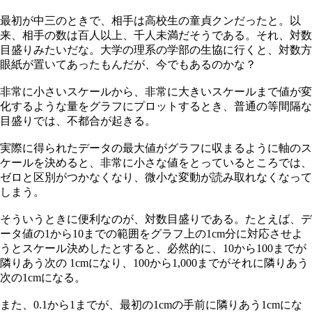
最初が中三のときで、相手は高校生の童貞クンだったと。以
来、相手の数は百人以上、千人未満だそうである。それ、対数
目盛りみたいだな。大学の理系の学部の生協に行くと、対数方
眼紙が置いてあったもんだが、今でもあるのかな？
非常に小さいスケールから、非常に大きいスケールまで値が変
化するような量をグラフにプロットするとき、普通の等間隔な
目盛りでは、不都合が起きる。
実際に得られたデータの最大値がグラフに収まるように軸のス
ケールを決めると、非常に小さな値をとっているところでは、
ゼロと区別がつかなくなり、微小な変動が読み取れなくなって
しまう。
そういうときに便利なのが、対数目盛りである。たとえば、デ
ータ値の1から10までの範囲をグラフ上の1cm分に対応させよ
うとスケール決めしたとすると、必然的に、10から100までが
隣りあう次の 1cmになり、100から1,000までがそれに隣りあう
次の1cmになる。
また、0.1から1までが、最初の1cmの手前に隣りあう1cmにな