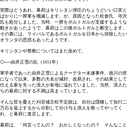
実際はどうあれ、幕府はキリシタン弾圧のちょうどいい口実と
ばかりに一揆軍を殲滅します。が、原因となった松倉氏、寺沢
氏も処分しました。当時、一揆をポルトガルが支援するような
動きがあったようで、幕府はこの後ポルトガルと断交します。
その裏には、ライバルであるポルトガルを日本から排除したい
オランダの思惑もあったようです。
キリシタンや禁教についてはまた改めて。
◎──由井正雪の乱（1651年）
軍学者であった由井正雪によるクーデター未遂事件。徳川の世
になって以来、多数の大名が減封、改易され、その結果として
仕える家を失った浪人が各地に溢れていました。当然、浪人た
ちの幕府に対する不満は高まっていまして。
そんな世を憂えた刈谷城主松平定政は、自分は隠棲して知行二
万石を返上するから分割して分け与え浪人を救ってやってく
れ、と幕府に進言します。
幕府は、「何言ってんの？ おかしくなったの？ そんなこと