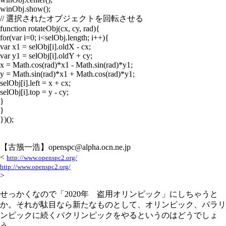
winObj.show();
// 選択されたオブジェクトを回転させる
function rotateObj(cx, cy, rad){
for(var i=0; i<selObj.length; i++){
var x1 = selObj[i].oldX - cx;
var y1 = selObj[i].oldY + cy;
x = Math.cos(rad)*x1 - Math.sin(rad)*y1;
y = Math.sin(rad)*x1 + Math.cos(rad)*y1;
selObj[i].left = x + cx;
selObj[i].top = y - cy;
}
}
})();
【古籏一浩】openspc@alpha.ocn.ne.jp
<
http://www.openspc2.org/
http://www.openspc2.org/
>
せっかくなので「2020年 盗用オリンピック」にしちゃうと
か。それが駄目なら新たなものとして、オリンピック、パラリ
ンピックに続くパクリンピックをやるというのはどうでしょ
う。