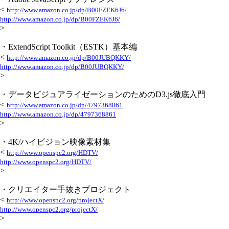
<
http://www.amazon.co.jp/dp/B00FZEK6J6/
http://www.amazon.co.jp/dp/B00FZEK6J6/
>
・ExtendScript Toolkit（ESTK）基本編
<
http://www.amazon.co.jp/dp/B00JUBQKKY/
http://www.amazon.co.jp/dp/B00JUBQKKY/
>
・データビジュアライゼーションのためのD3.js徹底入門
<
http://www.amazon.co.jp/dp/4797368861
http://www.amazon.co.jp/dp/4797368861
>
・4K/ハイビジョン映像素材集
<
http://www.openspc2.org/HDTV/
http://www.openspc2.org/HDTV/
>
・クリエイター手抜きプロジェクト
<
http://www.openspc2.org/projectX/
http://www.openspc2.org/projectX/
>