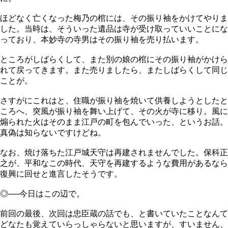
ほどなく亡くなった梅乃の棺には、その振り袖をかけてやりま
した。当時は、そういった遺品は寺が受け取っていいことにな
っており、本妙寺の寺男はその振り袖を売り払います。
ところがしばらくして、また別の娘の棺にその振り袖がかけら
れて戻ってきます。また売りましたら、またしばらくして同じ
ことが。
さすがにこれはと、住職が振り袖を焼いて供養しようとしたと
ころへ、突風が振り袖を舞い上げて、その火が寺に移り。風に
煽られた火はそのまま江戸の町を包んでいった、というお話。
真偽は知らないですけどね。
なお、焼け落ちた江戸城天守は再建されませんでした。保科正
之が、平和なこの時代、天守を再建するような費用があるなら
復興に回せと進言したそうです。
◎──今日はこの辺で。
前回の最後、次回は忠臣蔵の話でも、と書いていたことなんて
どなたも覚えていらっしゃらないと思いますが、すいません、