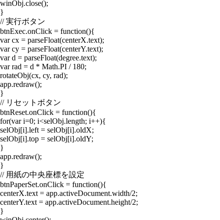
winObj.close();
}
// 実行ボタン
btnExec.onClick = function(){
var cx = parseFloat(centerX.text);
var cy = parseFloat(centerY.text);
var d = parseFloat(degree.text);
var rad = d * Math.PI / 180;
rotateObj(cx, cy, rad);
app.redraw();
}
// リセットボタン
btnReset.onClick = function(){
for(var i=0; i<selObj.length; i++){
selObj[i].left = selObj[i].oldX;
selObj[i].top = selObj[i].oldY;
}
app.redraw();
}
// 用紙の中央座標を設定
btnPaperSet.onClick = function(){
centerX.text = app.activeDocument.width/2;
centerY.text = app.activeDocument.height/2;
}
winObj.center();