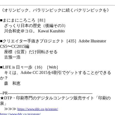
《オリンピック、パラリンピックに続くパクリンピックを》
■まにまにころころ［81］
ざっくり日本の歴史（後編その3）
川合和史＠コロ。 Kawai Kazuhito
■クリエイター手抜きプロジェクト［435］Adobe Illustrator
CS5〜CC2015編
座標（位置）だけ回転させる
古籏一浩
■LIFE is 日々一歩（16）［Web］
キミは、Adobe CC 2015を6割引でゲットすることができる
か？
森 和恵
--PR------------------------------------------------------------------
★DTP・印刷専門のデジタルコンテンツ販売サイト「印刷の
泉」
≫≫≫
https://www.ddc.co.jp/estore/
https://www.ddc.co.jp/estore/