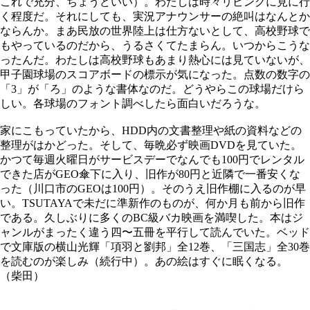
これで充分、ちょうどいい）。わたしは時々リビングに見に行
く程度だ。それにしても、実況アナウンサーの絶叫はなんとか
ならんか。まあ民放の世界陸上は仕方ないとして、高校野球で
もやっているのだから、うるさくてたまらん。いつからこうな
ったんだ。わたしは高校野球もあまり熱心には見ていないが、
甲子園球場のスコアボードの標示が気になった。点数の数字の
「3」が「ろ」のような書体なのだ。どうやらこの球場だけら
しい。各球場のフォント調べしたら面白いだろうな。
家にこもっていたから、HDD内の文書整理や紙の資料などの
整理がはかどった。そして、毎晩必ず映画DVDを見ていた。
かつて毎週火曜日がサービスデーでなんでも100円でレンタル
できた店がGEO傘下に入り、旧作が80円と近隣で一番安くな
った（川口市のGEOは100円）。そのうえ旧作棚に入るのが早
い。TSUTAYAで未だに準新作のものが、何か月も前から旧作
である。久しぶりに多くのBC級バカ映画を満喫した。本はジ
ャンルがまったく違う四〜五冊を平行して読んでいた。ベッド
で文庫版の横山光輝「項羽と劉邦」全12巻、「三国志」全30巻
を読むのが楽しみ（続行中）。あの絵はすぐに眠くなる。
（柴田）