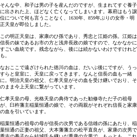
そんな中、和子は男の子を産んだのですが、生まれてすぐ養子
に出された上、ほどなく亡くなってしまいます。幕府はもう譲
位について何も言うことなく、1630年、859年ぶりの女帝・明
正天皇が即位しました。
この明正天皇は、家康のひ孫であり、秀忠と江姫の孫。江姫は
信長の妹であるお市の方と浅井長政の娘ですので、なかなかに
すごい血統です。残念ながら、後には続かないわけですけれど
も。
なおここで遠ざけられた徳川の血は、だいぶ後にですが、うっ
すらと皇室に、天皇に戻ってきます。なんと信長の血も一緒
に。明治天皇の祖父、仁孝天皇がその血を受け継いでおり、そ
のまま今上天皇に繋がっています。
仁孝天皇の母、光格天皇の典侍であった勧修寺ただ子の祖母
が、臼杵藩主稲葉恒通の娘で、その両親がそれぞれ信長と家康
の血を引いています。
稲葉恒通の祖母の母が信長の次男である信雄の孫にあたり、稲
葉恒通の正妻の祖父、大本藩藩主の松平直良が、家康の次男で
秀吉の養子から結城氏を継いだ秀康の六男で。もっとも、これ