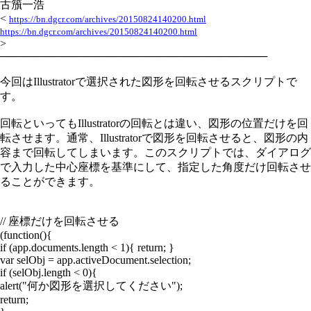
古籏一浩
<
https://bn.dgcr.com/archives/20150824140200.html
https://bn.dgcr.com/archives/20150824140200.html
>
───────────────────────────────────
今回はIllustratorで選択された図形を回転させるスクリプトで
す。
回転といってもIllustratorの回転とは違い、図形の位置だけを回
転させます。通常、Illustratorで図形を回転させると、図形の内
容まで回転してしまいます。このスクリプトでは、ダイアログ
で入力した中心座標を基準にして、指定した角度だけ回転させ
ることができます。
// 座標だけを回転させる
(function(){
if (app.documents.length < 1){ return; }
var selObj = app.activeDocument.selection;
if (selObj.length < 0){
alert("何か図形を選択してください");
return;