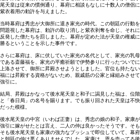
尾天皇は従来の慣例通り、幕府に相談もなしに十数人の僧侶に
紫衣着用の勅許を与えました。
当時幕府は秀忠が大御所に退き家光の時代。この朝廷の行動を
問題視した幕府は、勅許の取り消しと紫衣剥奪を命じ、それに
反発した僧たちを罰しました。幕府が定めた法が天皇の権威に
勝るということを示した事件です。
さらに幕府は、床に伏していた家光の名代として、家光の乳母
である斎藤福を、家光の平癒祈願で伊勢参りに行ったついでに
上洛させて、御所に昇殿させようとしました。官位も持たない
福には昇殿する資格がないため、親戚筋の公家と縁組みさせて
強引に。
結局、昇殿はかなって後水尾天皇と和子に謁見した福は、位階
と「春日局」の名号を賜ります。でも振り回された天皇は不快
だった模様。
後水尾天皇の中宮（いわば正妻）は、秀忠の娘の和子。家康が
強引に嫁がせたとは言え、二人の仲は良かったそうです。そも
そも後水尾天皇も家康の強力なプッシュで即位していて、幕府
と朝廷の仲は悪くありませんでした。家康は、恩を売ってる後