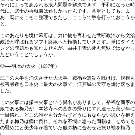
それによってあふれる浪人問題を解決できず。平和になった時
代に、武士の再就職は難しかったんです。幕府としても、ま
あ、既にそこそこ整理できたし、ここらで手を打っておこうか
と。
このあたりを境に幕府は、力に物を言わせた武断政治から文治
政治と呼ばれるソフト路線へと転換していきます。単にタイミ
ングの問題かも知れませんが、由井正雪の死も無駄ではなかっ
たということでしょうか。
◎──明暦の大火（1657年）
江戸の大半を消失させた大火事。戦禍や震災を除けば、規模も
被害者数も日本史上最大の火事で、江戸城の天守も焼け落ちま
した。
この火事には振袖火事という異名がありまして。裕福な商家の
娘である梅乃が、本妙寺への墓参の帰りにすれ違った美少年に
一目惚れ。どこの誰かも分からずどうにもならない思いを抱え
たまま梅乃は病に倒れ、それを不憫に思った両親は、せめても
の慰めにと美少年が着ていた服の柄に合わせた振り袖を梅乃
に。