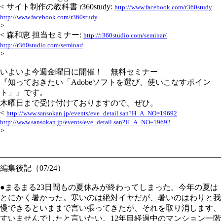
< サイト制作の教科書 r360study:
http://www.facebook.com/r360study
http://www.facebook.com/r360study
>
< 森和恵 担当セミナー:
http://r360studio.com/seminar/
http://r360studio.com/seminar/
>
いよいよ今週金曜日に開催！ 無料セミナー
『知っておきたい「Adobeソフトを選び、使いこなすポイン
ト」』です。
木曜日まで受け付けておりますので、ぜひ。
<
http://www.sansokan.jp/events/eve_detail.san?H_A_NO=19692
http://www.sansokan.jp/events/eve_detail.san?H_A_NO=19692
>
━━━━━━━━━━━━━━━━━━━━━━━━━━━━
編集後記（07/24）
●まるまる23日間もの夏休みが終わってしまった。今年の夏は
とにかく暑かった。寒いのは絶対イヤだが、暑いのはわりと我
慢できるといままで言い張ってきたが、それを取り消します、
すいませんでしたと言いたい。12年目経過中のマンション一階