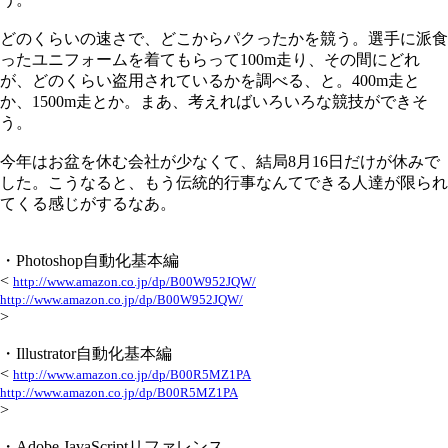
どのくらいの速さで、どこからパクったかを競う。選手に派食
ったユニフォームを着てもらって100m走り、その間にどれ
が、どのくらい盗用されているかを調べる、と。400m走と
か、1500m走とか。まあ、考えればいろいろな競技ができそ
う。
今年はお盆を休む会社が少なくて、結局8月16日だけが休みで
した。こうなると、もう伝統的行事なんてできる人達が限られ
てくる感じがするなあ。
・Photoshop自動化基本編
<
http://www.amazon.co.jp/dp/B00W952JQW/
http://www.amazon.co.jp/dp/B00W952JQW/
>
・Illustrator自動化基本編
<
http://www.amazon.co.jp/dp/B00R5MZ1PA
http://www.amazon.co.jp/dp/B00R5MZ1PA
>
・Adobe JavaScriptリファレンス