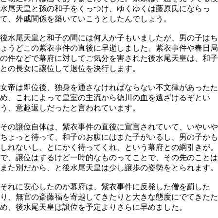
水尾天皇と孫の和子をくっつけ、ゆくゆくは藤原氏にならっ
て、外戚関係を築いていこうとしたんでしょう。
後水尾天皇と和子の間には何人か子もいましたが、男の子はち
ょうどこの紫衣事件の直後に早逝しました。紫衣事件や春日局
の件などで幕府に対してご気分を害された後水尾天皇は、和子
との長女に譲位して退位を決行します。
女帝は即位後、独身を通さなければならない不文律があったた
め、これによって皇室の主流から徳川の血を遠ざけるぞとい
う、意趣返しだったと言われています。
その譲位自体は、紫衣事件の直後に宣言されていて、いやいや
ちょっと待って、和子のお腹にはまた子がいるし、男の子かも
しれないし、とにかく待ってくれ、という幕府との綱引きが。
で、譲位はするけど一時的なものってことで、その先のことは
また別だから、と後水尾天皇は少し譲歩の姿勢をとられます。
それに安心したのか幕府は、紫衣事件に反発した僧を罰した
り、無官の斎藤福を寄越してきたりと大きな態度にでてきたた
め、後水尾天皇は譲位を予定よりさらに早めました。