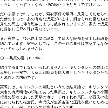
くらい「うっすら」なら、他の経路もありそうですけども。
だいぶ話はそれましたが、紫衣事件で幕府に反発して罰せられ
た僧の中には、あの有名な沢庵がいます。罰せられた僧たちは
秀忠の死去に伴う恩赦によって赦されていますが、家光は沢庵
に帰依し江戸へ呼び寄せています。
また家光は、後水尾上皇に謁見して多大な院領を献上し和議を
結んでいます。家光としては、この一連の事件は本意ではなか
ったのかもしれませんね。
◎──島原の乱（1637年）
紹介するまでもないかもしれませんが、キリシタンへの弾圧に
反発した一揆で、天草四郎時貞を総大将としたキリシタンたち
と幕府との内戦です。
実際には、キリシタンの暴動というのは結果論で、キリシタン
大名の有馬晴信の領地であった島原と、キリシタン大名の小西
行長の領地であった天草の地で、それぞれ有馬氏、小西氏の後
に封じられた松倉氏、寺沢氏が無茶苦茶な圧政を敷いたために
起こった一揆、というのが実体のようです。