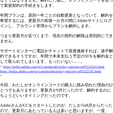
なくてはなりません。解約した後に、オンラインコードを使っ
て新規契約の手続きをします。
年間プランは、原則一年ごとの自動更新となっていて、解約を
希望するには、更新月の前後一か月の間にAdobeサイトにログ
インし、アカウント管理からプランを解約します。
つまり更新月が近づくまで、現在の契約の解除は原則的にでき
ません。
サポートセンターに電話かチャットで直接連絡すれば、途中解
約できるそうですが、年間で本来支払う予定の50％を解約金と
して取られてしまいます。もったいない……。
<
https://helpx.adobe.com/jp/x-productkb/policy-pricing/cq05222241.html
https://helpx.adobe.com/jp/x-productkb/policy-pricing/cq05222241.html
>
今回、わたしがオンラインコードの購入に踏み切れた理由のひ
とつでもありますが、更新月が9月だったので、解約するのに
ちょうどいいタイミングだったのです。
AdobeさんがCCをスタートしたのが、たしか7or8月からだった
ので、更新月にあたっている人は多いと思いますが、一度