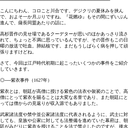
───────────────────────────────────
こんにちわん、コロこと川合です。デジクリの夏休みを挟ん
で、およそ一か月ぶりですね。『花燃ゆ』もその間にずいぶん
進んで、薩長同盟あたりの話に。
高杉晋作の見せ場であるクーデターが思いのほかあっさり流さ
れて、ちょっと不満に思っているんですが、その晋作もこの日
曜の放送で吐血。肺結核です。まだもうしばらく病を押して頑
張りますけどね。
さて、今回は江戸時代初期に起こったいくつかの事件をご紹介
していきます。
◎──紫衣事件（1627年）
紫衣とは、朝廷が高僧に授ける紫色の法衣や袈裟のことで、高
僧にとって紫衣を賜ることは大変な名誉であり、また朝廷にと
っては僧からの見返りが収入源でもありました。
武家諸法度や禁中並公家諸法度に代表されるように、武士に対
しても、皇族や公家に対しても法整備を進めていた幕府は、朝
廷がみだりに紫衣を授けることを法で禁止したのですが、後水