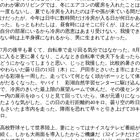
のわが家のリビングでは、冬にエアコンの暖房を入れたことは
一度もないし、夏でも冷房を入れたのは子や孫が来ている間だ
けだったが、今年は日中に数時間だけ冷房が入る日が何日かあ
った。もっともわたしは、昼食時にはそこに行くが、ほとんど
自分の部屋にいるから冷房の恩恵はあまり受けない。我慢でき
ない時は上半身裸になれるから、男に生まれてよかった。
7月の後半も暑くて、自転車で走り回る気分ではなかった。8月
に入ると更に暑くなり、こんなとき自転車で炎天下を走ったら
どうにかなってしまうと思い、じっと我慢した。比較的暑さの
やわらいだ曇り日の13日（木）に、戸田市とさいたま市にまた
がる彩湖を一周した。走っていて何となく頭がボーッとして体
がだるくなった。ヤバイ！ 彩湖自然学習センターに駆け込ん
で、冷房のきいた最上階の展望ルームで休んだ。その後センタ
ー内の展示をゆっくりと見て回っていたら、体が元通りになっ
たような気がした。この日の走行距離約40キロ。曇り空の昨日
もさいたま市内を走った。降雨を恐れて早々と引き上げて20キ
ロ。
高校野球そして世界陸上。妻にとってはナイスなテレビ番組が
続く。しかも大画面を導入したからご機嫌だ（32インチだけど