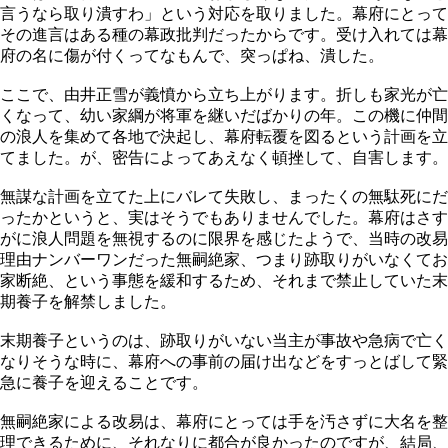
言うなら取り潰すわ」という対応を取りました。幕府にとって
その進言はある種の幕政批判だったからです。受け入れては幕
府の名に傷が付くってなもんで、突っぱね、潰した。
ここで、由井正雪が義憤から立ち上がります。折しも家光が亡
くなって、幼い家綱が将軍を継いだばかりの年。この機に仲間
の浪人を集めて各地で決起し、幕府転覆を図るという計画を立
てました。が、密告によってあえなく頓挫して、自害します。
無謀な計画を立てた上にバレて失敗し、まったくの無駄死にだ
ったかというと、実はそうでもありませんでした。幕府はさす
がに浪人問題を無視するのに限界を感じたようで、当時の改易
理由ナンバーワンだった無嗣絶家、つまり跡取りがいなくてお
家断絶、という事態を緩和するため、それまで禁止していた末
期養子を解禁しました。
末期養子というのは、跡取りがいない当主が事故や急病で亡く
なりそうな時に、幕府への事前の届け出などをすっとばして緊
急に養子を迎えることです。
無嗣絶家による改易は、幕府にとっては手を汚さずに大名を整
理できるために、それなりに都合が良かったのですが、結局、