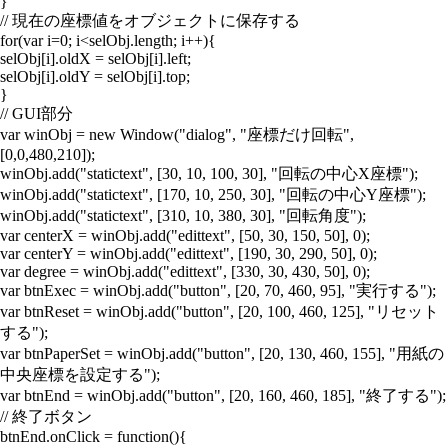
}
// 現在の座標値をオブジェクトに保存する
for(var i=0; i<selObj.length; i++){
selObj[i].oldX = selObj[i].left;
selObj[i].oldY = selObj[i].top;
}
// GUI部分
var winObj = new Window("dialog", "座標だけ回転",
[0,0,480,210]);
winObj.add("statictext", [30, 10, 100, 30], "回転の中心X座標");
winObj.add("statictext", [170, 10, 250, 30], "回転の中心Y座標");
winObj.add("statictext", [310, 10, 380, 30], "回転角度");
var centerX = winObj.add("edittext", [50, 30, 150, 50], 0);
var centerY = winObj.add("edittext", [190, 30, 290, 50], 0);
var degree = winObj.add("edittext", [330, 30, 430, 50], 0);
var btnExec = winObj.add("button", [20, 70, 460, 95], "実行する");
var btnReset = winObj.add("button", [20, 100, 460, 125], "リセット
する");
var btnPaperSet = winObj.add("button", [20, 130, 460, 155], "用紙の
中央座標を設定する");
var btnEnd = winObj.add("button", [20, 160, 460, 185], "終了する");
// 終了ボタン
btnEnd.onClick = function(){