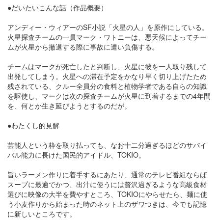
●だいたいこんな話（作品概要）
アンディー・ウィアーのSF小説「火星の人」を原作にしている。
火星探査チームの一員マーク・ワトニーは、悪天候によってチー
ムが火星から撤退する際に事故に遭い負傷する。
チームはマークが死亡したと判断し、火星に彼を一人取り残して
出発してしまう。火星への滞在予定をかなり早く切り上げたため
残されている、クルー全員分の食料と植物学者である自らの知識
を駆使し、マークは次の探査チームが火星に到着するまでの4年間
を、何とか生き延びようとするのだが。
●わたくし的見解
芸能人という枠を取り払っても、なお十二分過ぎるほどのサバイ
バル能力に長けた国民的アイドル、TOKIO。
旨いラーメン作りに着手するにあたり、通常のテレビ番組ならば
スープに最適でかつ、出汁に使うには贅沢過ぎるような高級食材
選びに映像の大半を費やすところ、TOKIOにやらせたら、麺に使
う小麦作りから始まった時のネット上のザワつきは、今でも記憶
に新しいところです。