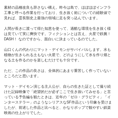
素材の品種改良も辞さない構え。昨今は島で、ほぼほぼインフラ
工事と呼べる作業を行っており、生き抜く術についての経験値で
見れば、霊長類史上最強の領域に足を突っ込んでいます。
人間が長きに渡って得た知恵を使って、過酷な環境を生き抜く様
は見ていて実に爽快です。フィクションとは言え、火星で鉄腕！
DASH！ なのですから、面白いに決まっているのでした。
山口くんの代わりにマット・デイモンがサバイバルします。水も
植物が生きられる土もない火星で、どのようにして水を作り畑と
なる土を作るのかを楽しむだけでも十分です。
ただ、この作品の良さは、全体的にあまり重苦しく作っていない
ところだと思います。
マット・デイモン演じる主人公が、自らの生きた証として撮り続
けた記録映像で「絶望的だが必ずここで生き抜いてみせる」と言
っている予告編を観たときは、近年の「ゼロ・グラビティ」「イ
ンターステラー」のようなシリアスなSF作品という印象を受けま
したが、前述した作品と比べると、かなりポップで観やすい娯楽
映画の仕上がりでした。