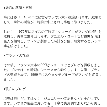
●経営の移譲と再興
時代は移り、1870年に経営がブラウン家へ移譲されます。結果と
して、時計の製造が一時的に中止される事態に陥りました。
しかし、1970年にスイスの宝飾店「ショーメ」がブレゲの権利を
取得し、再興に乗り出します。ダニエル・ロートなど優秀な時計
職人を招聘し、ブレゲが製作した時計を分解、研究するという作
業を続けました。
●ブランドの存続
その後、フランス資本のPPRがショーメごとブレゲを買収しまし
た。ブレゲはこの時期にショーメから独立します。以降、ブラン
ドの売買を経て、1999年にスウォッチグループがブレゲを買収し
ました。
●現在のブレゲ
現在は時計だけではなく、ジュエリーや文房具なども手がけてい
ます。いずれの製品においても、丁寧で実用的でありながら美し