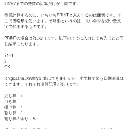
32767までの整数の計算だけが可能です。
毎回計算するのに、いちいちPRINTと入力するのは面倒です。そ
こで省略形を使います。省略形というのは、長い命令を短い数文
字で代用するものです。
PRINTの場合は?になります。以下のように入力しても先ほどと同
じ結果になります。
?1+1
2
OK
IchigoJamは複雑な計算はできませんが、小学校で習う四則演算は
できます。それぞれ演算記号があります。
足し算 +
引き算 -
掛け算 *
割り算 /
割り算の余り %