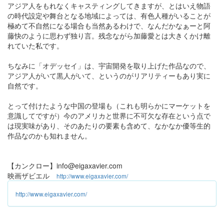
アジア人をもれなくキャスティングしてきますが、とはいえ物語
の時代設定や舞台となる地域によっては、有色人種がいることが
極めて不自然になる場合も当然あるわけで、なんだかなぁーと阿
藤快のように思わず独り言。残念ながら加藤愛とは大きくかけ離
れていた私です。
ちなみに「オデッセイ」は、宇宙開発を取り上げた作品なので、
アジア人がいて黒人がいて、というのがリアリティーもあり実に
自然です。
とって付けたような中国の登場も（これも明らかにマーケットを
意識してですが）今のアメリカと世界に不可欠な存在という点で
は現実味があり、そのあたりの要素も含めて、なかなか優等生的
作品なのかも知れません。
【カンクロー】info@eigaxavier.com
映画ザビエル
http://www.eigaxavier.com/
http://www.eigaxavier.com/