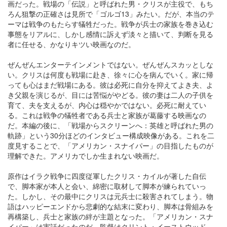
画だった。戦場の「伝説」と呼ばれた男・クリスが主役で、もち
ろん狙撃の正確さは見所で「ゴルゴ13」みたい。だが、本当のテ
ーマは戦争のもたらす犠牲だった。戦争が兵士の家族を巻き込む
事態をリアルに、しかし感情に訴えず淡々と描いて、判断を見る
者に任せる、かなりキツい映画なのだ。
ぜんぜんエンターテインメントではない。ぜんぜんスカッとしな
い。クリスは何度も戦場に赴き、徐々に心を病んでいく。家に帰
っても心はまだ戦場にある。彼は必死に自分を抑えてよき夫、よ
き父親を演じるが、目には苦悩がやどる。彼の妻は二人の子供を
育て、夫を支えるが、内心は穏やかではない。必死に耐えてい
る。これは戦争の犠牲者である兵士と家族が葛藤する映画なの
だ。本編の後に、「戦場からスクリーンへ：英雄と呼ばれた男の
軌跡」という30分ほどのインタビュー構成映像がある。これを二
度見することで、「アメリカン・スナイパー」の目指したものが
理解できた。アメリカでしか生まれない映画だ。
原作はイラク戦争に四度従軍したクリス・カイルが著した自伝
で、脚本家が本人と会い、綿密に取材して脚本が練られていっ
た。しかし、その最中にクリスは元兵士に殺害されてしまう。物
語はハッピーエンドから悲劇的な結末に変わり、脚本は骨組みを
再構築し、兵士と家族の絆が主題となった。「アメリカン・スナ
イパー」は実話だったのだ。監督はクリント・イーストウッド、