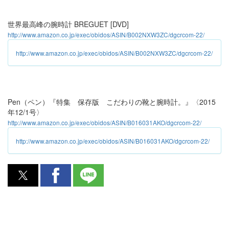
世界最高峰の腕時計 BREGUET [DVD]
http://www.amazon.co.jp/exec/obidos/ASIN/B002NXW3ZC/dgcrcom-22/
http://www.amazon.co.jp/exec/obidos/ASIN/B002NXW3ZC/dgcrcom-22/
Pen（ペン）『特集 保存版 こだわりの靴と腕時計。』〈2015
年12/1号〉
http://www.amazon.co.jp/exec/obidos/ASIN/B016031AKO/dgcrcom-22/
http://www.amazon.co.jp/exec/obidos/ASIN/B016031AKO/dgcrcom-22/