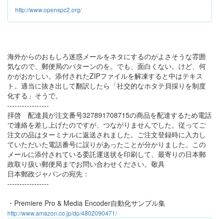
http://www.openspc2.org/
海外からのおもしろ迷惑メールをネタにするのがよさそうな雰囲
気なので、郵便局のパターンのを。でも、面白くない。けど、何
かがおかしい。添付されたZIPファイルを解凍すると中はテキス
ト。適当に抜き出して翻訳したら「社交的なホタテ貝採りを制度
化する」そうで。
-----------------
拝啓 配達員が注文番号327891708715の商品を配達するため電話
で連絡を差し上げたのですが、つながりませんでした。従ってご
注文の品はターミナルに返送されました。ご注文登録時に入力し
ていただいた電話番号に誤りがあったことが分かりました。この
メールに添付されている委託運送状を印刷して、最寄りの日本郵
政取り扱い郵便局までお問い合わせください。敬具
日本郵政ジャパンの宛先：
-----------------
・Premiere Pro & Media Encoder自動化サンプル集
http://www.amazon.co.jp/dp/4802090471/