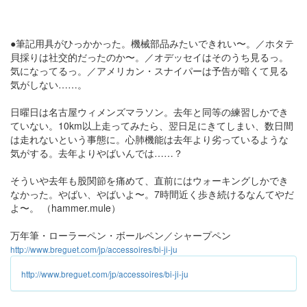
●筆記用具がひっかかった。機械部品みたいできれい〜。／ホタテ
貝採りは社交的だったのか〜。／オデッセイはそのうち見るっ。
気になってるっ。／アメリカン・スナイパーは予告が暗くて見る
気がしない……。
日曜日は名古屋ウィメンズマラソン。去年と同等の練習しかでき
ていない。10km以上走ってみたら、翌日足にきてしまい、数日間
は走れないという事態に。心肺機能は去年より劣っているような
気がする。去年よりやばいんでは……？
そういや去年も股関節を痛めて、直前にはウォーキングしかでき
なかった。やばい、やばいよ〜。7時間近く歩き続けるなんてやだ
よ〜。 （hammer.mule）
万年筆・ローラーペン・ボールペン／シャープペン
http://www.breguet.com/jp/accessoires/bi-ji-ju
http://www.breguet.com/jp/accessoires/bi-ji-ju