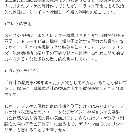
うに見えたブレゲの時計作りでしたが、フランス革命による政治
的な動乱によりスイスへ帰国し、不遇の2年間を過ごします。
●ブレゲの技術
スイス滞在中は、永久カレンダー機構（月またぎで日付の調整が
不要）、トゥールビヨン機構（振り子に対する重力の影響を少な
くする）、引き打ち機構（音で時刻を知らせる）、レバーシリン
ダー脱進機機構（振り子の正確な動きを維持するために間欠的な
力を与える）など多数の歴史的発明をしています。
●ブレゲのデザイン
「時計の歴史を200年進めた」人物として紹介されることが多いブ
レゲ。確かに、機械式時計の技術の大半を彼が考案したことは事
実です。
しかし、ブレゲの優れた点は技術的側面だけではありません。ブ
レゲ針（視認性が高いユニークなデザイン）やギョシェ文字盤
（立体感があり質感の良い表面加工）、さらにはブレゲ数字（判
読性の高いアラビア数字）に至るまで、デザイン面でのオリジナ
リティも忘れることは出来ません。