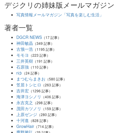
デジクリの姉妹版メールマガジン
写真情報メールマガジン「写真を楽しむ生活」
著者一覧
DGCR NEWS
（17 記事）
神田敏晶
（349 記事）
古籏一浩
（1195 記事）
モモヨ
（223 記事）
三井英樹
（191 記事）
石原強
（110 記事）
rゆ
（24 記事）
まつむらまきお
（580 記事）
笠居トシヒロ
（263 記事）
吉井宏
（1296 記事）
海津ヨシノリ
（406 記事）
永吉克之
（298 記事）
茂田カツノリ
（159 記事）
上原ゼンジ
（280 記事）
十河進
（828 記事）
GrowHair
（714 記事）
鷹野雅弘
（25 記事）