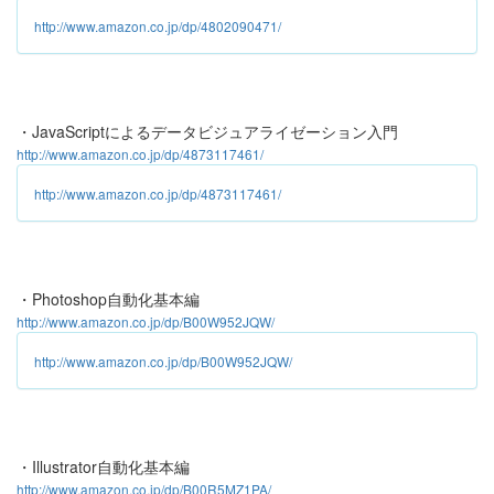
http://www.amazon.co.jp/dp/4802090471/
・JavaScriptによるデータビジュアライゼーション入門
http://www.amazon.co.jp/dp/4873117461/
http://www.amazon.co.jp/dp/4873117461/
・Photoshop自動化基本編
http://www.amazon.co.jp/dp/B00W952JQW/
http://www.amazon.co.jp/dp/B00W952JQW/
・Illustrator自動化基本編
http://www.amazon.co.jp/dp/B00R5MZ1PA/