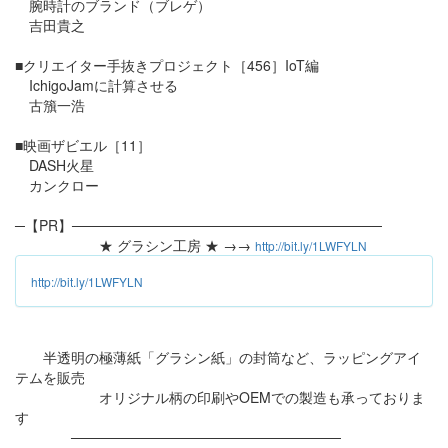
腕時計のブランド（ブレゲ）
吉田貴之
■クリエイター手抜きプロジェクト［456］IoT編
IchigoJamに計算させる
古籏一浩
■映画ザビエル［11］
DASH火星
カンクロー
─【PR】───────────────────────────────
★ グラシン工房 ★ →→
http://bit.ly/1LWFYLN
http://bit.ly/1LWFYLN
半透明の極薄紙「グラシン紙」の封筒など、ラッピングアイ
テムを販売
オリジナル柄の印刷やOEMでの製造も承っておりま
す
───────────────────────────