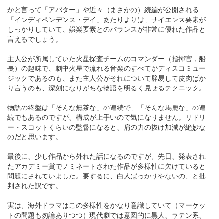
かと言って「アバター」や近々（まさかの）続編が公開される
「インディペンデンス・デイ」あたりよりは、サイエンス要素が
しっかりしていて、娯楽要素とのバランスが非常に優れた作品と
言えるでしょう。
主人公が所属していた火星探査チームのコマンダー（指揮官，船
長）の趣味で、劇中火星で流れる音楽のすべてがディスコミュー
ジックであるのも、また主人公がそれについて辟易して皮肉ばか
り言うのも、深刻になりがちな物語を明るく見せるテクニック。
物語の終盤は「そんな無茶な」の連続で、「そんな馬鹿な」の連
続でもあるのですが、構成が上手いので気になりません。リドリ
ー・スコットくらいの監督になると、肩の力の抜け加減が絶妙な
のだと思います。
最後に、少し作品から外れた話になるのですが。先日、発表され
たアカデミー賞でノミネートされた作品が多様性に欠けていると
問題にされていました。要するに、白人ばっかりやないの、と批
判された訳です。
実は、海外ドラマはこの多様性をかなり意識していて（マーケッ
トの問題も勿論ありつつ）現代劇では意図的に黒人、ラテン系、