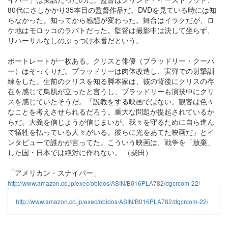
80代にさしかかり35本目の監督作品だ。DVDを見ている時には知
らなかった。知ってから感想が変わった。舞台はイラクだが、ロ
ケ地はモロッコのラバトだった。監督は撮影中は決して坐らず、
リハーサルなしのぶっつけ本番だという。
ポートレートが一枚ある。クリスと俳優（ブラッドリー・クーパ
ー）はそっくりだ。ブラッドリーは肉体改造し、実弾での射撃訓
練をした。生前のクリスを知る脚本家は、彼の背後にクリスの存
在を感じて鳥肌が立ったと言うし、ブラッドリーも演技中にクリ
スを感じていたそうだ。「説教をする映画ではない。観客は色々
なことを考えさせられるだろう。重大な問題が提起されているか
らだ。大義を信じようが信じまいが、我々を守るために自ら進ん
で犠牲を払っている人々がいる。彼らに光をあてた映画だ」とイ
ンタビューで誰かが言ってた。こういう映画は、戦争を「放棄」
した国・日本では絶対に作れない。 （柴田）
「アメリカン・スナイパー」
http://www.amazon.co.jp/exec/obidos/ASIN/B016PLA782/dgcrcom-22/
http://www.amazon.co.jp/exec/obidos/ASIN/B016PLA782/dgcrcom-22/