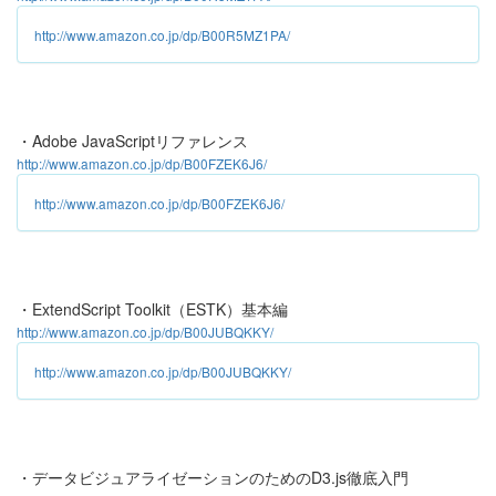
http://www.amazon.co.jp/dp/B00R5MZ1PA/
・Adobe JavaScriptリファレンス
http://www.amazon.co.jp/dp/B00FZEK6J6/
http://www.amazon.co.jp/dp/B00FZEK6J6/
・ExtendScript Toolkit（ESTK）基本編
http://www.amazon.co.jp/dp/B00JUBQKKY/
http://www.amazon.co.jp/dp/B00JUBQKKY/
・データビジュアライゼーションのためのD3.js徹底入門