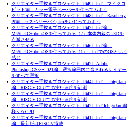
クリエイター手抜きプロジェクト［649］IoT マイクロ
ビット編 カラー電子ペーパーを使ってみよう
クリエイター手抜きプロジェクト［648］IoT Raspberry
Pi編 ラズベリーパイpicoをいじってみよう
クリエイター手抜きプロジェクト［647］IoT編
M5StickC+obnizOSを使ってみる（2）本体内蔵のLEDを
点滅させる
クリエイター手抜きプロジェクト［646］IoT編
M5StickC+obnizOSを使ってみる（1） IoTでのOSという
感じ
クリエイター手抜きプロジェクト［645］Adobe
Photoshop CS3〜2021編 選択範囲内に含まれるレイヤー
をすべて選択
クリエイター手抜きプロジェクト［644］IoT IchigoJam
編 RISC-V CPUでの実行速度を計測
クリエイター手抜きプロジェクト［643］IoT IchigoJam
編 RISC-V CPUでの実行速度を計測
クリエイター手抜きプロジェクト［642］IoT IchigoJam編
様々なCPU
クリエイター手抜きプロジェクト［641］IoT IchigoJam
編 最新版はRISC-V搭載