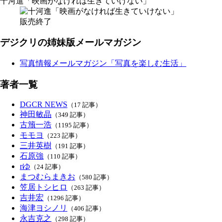
十河進「映画がなければ生きていけない」
販売終了
デジクリの姉妹版メールマガジン
写真情報メールマガジン「写真を楽しむ生活」
著者一覧
DGCR NEWS
（17 記事）
神田敏晶
（349 記事）
古籏一浩
（1195 記事）
モモヨ
（223 記事）
三井英樹
（191 記事）
石原強
（110 記事）
rゆ
（24 記事）
まつむらまきお
（580 記事）
笠居トシヒロ
（263 記事）
吉井宏
（1296 記事）
海津ヨシノリ
（406 記事）
永吉克之
（298 記事）