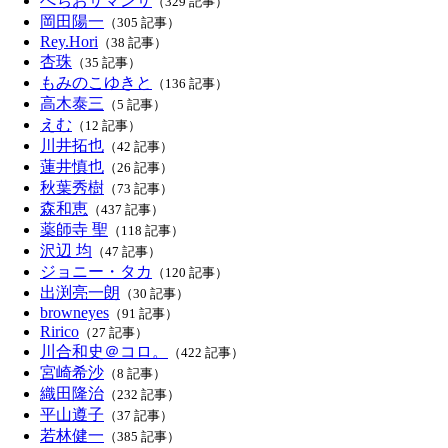
べちおサマンサ
（329 記事）
岡田陽一
（305 記事）
Rey.Hori
（38 記事）
杏珠
（35 記事）
もみのこゆきと
（136 記事）
高木泰三
（5 記事）
えむ
（12 記事）
川井拓也
（42 記事）
蓮井慎也
（26 記事）
秋葉秀樹
（73 記事）
森和恵
（437 記事）
薬師寺 聖
（118 記事）
沢辺 均
（47 記事）
ジョニー・タカ
（120 記事）
出渕亮一朗
（30 記事）
browneyes
（91 記事）
Ririco
（27 記事）
川合和史＠コロ。
（422 記事）
宮崎希沙
（8 記事）
織田隆治
（232 記事）
平山遵子
（37 記事）
若林健一
（385 記事）