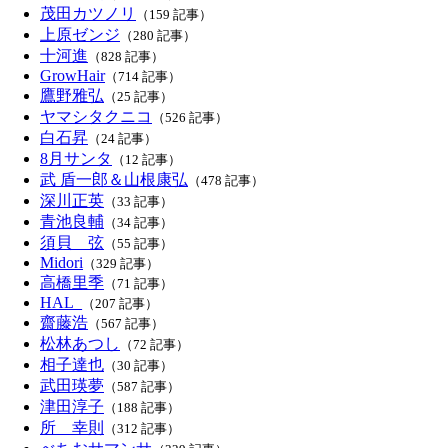
茂田カツノリ
（159 記事）
上原ゼンジ
（280 記事）
十河進
（828 記事）
GrowHair
（714 記事）
鷹野雅弘
（25 記事）
ヤマシタクニコ
（526 記事）
白石昇
（24 記事）
8月サンタ
（12 記事）
武 盾一郎＆山根康弘
（478 記事）
深川正英
（33 記事）
青池良輔
（34 記事）
須貝 弦
（55 記事）
Midori
（329 記事）
高橋里季
（71 記事）
HAL_
（207 記事）
齋藤浩
（567 記事）
松林あつし
（72 記事）
相子達也
（30 記事）
武田瑛夢
（587 記事）
津田淳子
（188 記事）
所 幸則
（312 記事）