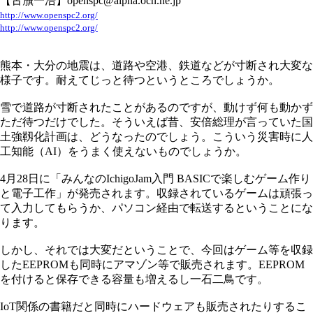
【古籏一浩】openspc@alpha.ocn.ne.jp
http://www.openspc2.org/
http://www.openspc2.org/
熊本・大分の地震は、道路や空港、鉄道などが寸断され大変な
様子です。耐えてじっと待つというところでしょうか。
雪で道路が寸断されたことがあるのですが、動けず何も動かず
ただ待つだけでした。そういえば昔、安倍総理が言っていた国
土強靱化計画は、どうなったのでしょう。こういう災害時に人
工知能（AI）をうまく使えないものでしょうか。
4月28日に「みんなのIchigoJam入門 BASICで楽しむゲーム作り
と電子工作」が発売されます。収録されているゲームは頑張っ
て入力してもらうか、パソコン経由で転送するということにな
ります。
しかし、それでは大変だということで、今回はゲーム等を収録
したEEPROMも同時にアマゾン等で販売されます。EEPROM
を付けると保存できる容量も増えるし一石二鳥です。
IoT関係の書籍だと同時にハードウェアも販売されたりするこ