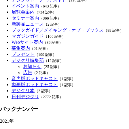
（228 記事）
イベント案内
（643 記事）
展覧会案内
（734 記事）
セミナー案内
（366 記事）
新製品ニュース
（2 記事）
ブックガイド／メイキング・オブ・ブックス
（89 記事）
マガジンガイド
（106 記事）
Webサイト案内
（89 記事）
募集案内
（91 記事）
プレゼント
（199 記事）
デジクリ編集部
（12 記事）
お知らせ
（25 記事）
広告
（2 記事）
音声版ポッドキャスト
（1 記事）
動画版ポッドキャスト
（1 記事）
デジクリ本
（2 記事）
日刊デジクリ
（2772 記事）
バックナンバー
2021年