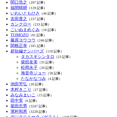
関口浩之
（297 記事）
福間晴耕
（129 記事）
いわいともひさ
（46 記事）
吉田貴之
（237 記事）
カンクロー
（233 記事）
こいぬまめぐみ
（18 記事）
TOMOZO
（91 記事）
藤原ヨウコウ
（246 記事）
関根正幸
（181 記事）
超短編ナンバーズ
（119 記事）
タカスギシンタロ
（23 記事）
柴田友美
（35 記事）
松岡永子
（20 記事）
海音寺ジョー
（58 記事）
たなかなつみ
（4 記事）
池田芳弘
（20 記事）
木村きこり
（27 記事）
みなみまいこ
（15 記事）
田中実
（6 記事）
柴田忠男
（3247 記事）
濱村和恵
（3228 記事）
デジクリトーク（ゲスト）