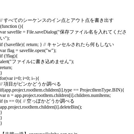
// すべてのシーケンスのイン点とアウト点を書き出す
(function (){
var savefile = File.saveDialog("保存ファイル名を入れてくださ
い");
if (!savefile){ return; } // キャンセルされたら何もしない
var flag = savefile.open("w");
if (!flag){
alert("ファイルに書き込めません");
return;
}
for(var i=0; i
=0; i--){
// 項目がビンかどうか調べる
if(app.project.rootItem.children[i].type == ProjectItemType.BIN){
var n = app.project.rootItem.children[i].children.numItems;
if (n == 0){ // 空っぽかどうか調べる
app.project.rootItem.children[i].deleteBin();
}
}
}