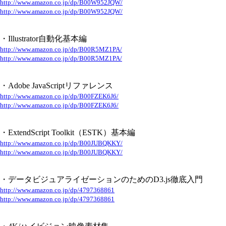
http://www.amazon.co.jp/dp/B00W952JQW/
http://www.amazon.co.jp/dp/B00W952JQW/
・Illustrator自動化基本編
http://www.amazon.co.jp/dp/B00R5MZ1PA/
http://www.amazon.co.jp/dp/B00R5MZ1PA/
・Adobe JavaScriptリファレンス
http://www.amazon.co.jp/dp/B00FZEK6J6/
http://www.amazon.co.jp/dp/B00FZEK6J6/
・ExtendScript Toolkit（ESTK）基本編
http://www.amazon.co.jp/dp/B00JUBQKKY/
http://www.amazon.co.jp/dp/B00JUBQKKY/
・データビジュアライゼーションのためのD3.js徹底入門
http://www.amazon.co.jp/dp/4797368861
http://www.amazon.co.jp/dp/4797368861