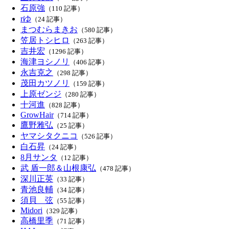
石原強
（110 記事）
rゆ
（24 記事）
まつむらまきお
（580 記事）
笠居トシヒロ
（263 記事）
吉井宏
（1296 記事）
海津ヨシノリ
（406 記事）
永吉克之
（298 記事）
茂田カツノリ
（159 記事）
上原ゼンジ
（280 記事）
十河進
（828 記事）
GrowHair
（714 記事）
鷹野雅弘
（25 記事）
ヤマシタクニコ
（526 記事）
白石昇
（24 記事）
8月サンタ
（12 記事）
武 盾一郎＆山根康弘
（478 記事）
深川正英
（33 記事）
青池良輔
（34 記事）
須貝 弦
（55 記事）
Midori
（329 記事）
高橋里季
（71 記事）