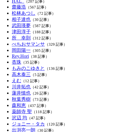
HAL_
（207 記事）
齋藤浩
（567 記事）
松林あつし
（72 記事）
相子達也
（30 記事）
武田瑛夢
（587 記事）
津田淳子
（188 記事）
所 幸則
（312 記事）
べちおサマンサ
（329 記事）
岡田陽一
（305 記事）
Rey.Hori
（38 記事）
杏珠
（35 記事）
もみのこゆきと
（136 記事）
高木泰三
（5 記事）
えむ
（12 記事）
川井拓也
（42 記事）
蓮井慎也
（26 記事）
秋葉秀樹
（73 記事）
森和恵
（437 記事）
薬師寺 聖
（118 記事）
沢辺 均
（47 記事）
ジョニー・タカ
（120 記事）
出渕亮一朗
（30 記事）