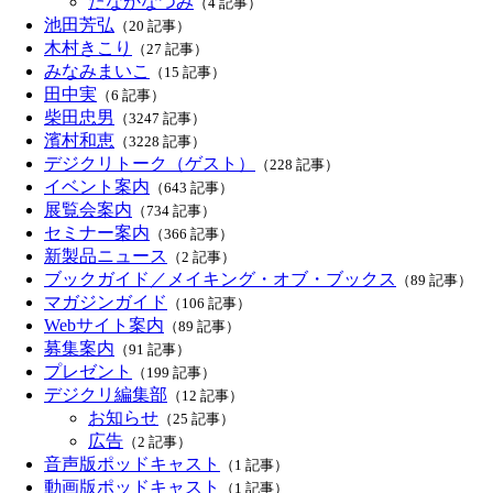
たなかなつみ
（4 記事）
池田芳弘
（20 記事）
木村きこり
（27 記事）
みなみまいこ
（15 記事）
田中実
（6 記事）
柴田忠男
（3247 記事）
濱村和恵
（3228 記事）
デジクリトーク（ゲスト）
（228 記事）
イベント案内
（643 記事）
展覧会案内
（734 記事）
セミナー案内
（366 記事）
新製品ニュース
（2 記事）
ブックガイド／メイキング・オブ・ブックス
（89 記事）
マガジンガイド
（106 記事）
Webサイト案内
（89 記事）
募集案内
（91 記事）
プレゼント
（199 記事）
デジクリ編集部
（12 記事）
お知らせ
（25 記事）
広告
（2 記事）
音声版ポッドキャスト
（1 記事）
動画版ポッドキャスト
（1 記事）