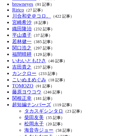
browneyes
（91 記事）
Ririco
（27 記事）
川合和史＠コロ。
（422 記事）
宮崎希沙
（8 記事）
織田隆治
（232 記事）
平山遵子
（37 記事）
若林健一
（385 記事）
関口浩之
（297 記事）
福間晴耕
（129 記事）
いわいともひさ
（46 記事）
吉田貴之
（237 記事）
カンクロー
（233 記事）
こいぬまめぐみ
（18 記事）
TOMOZO
（91 記事）
藤原ヨウコウ
（246 記事）
関根正幸
（181 記事）
超短編ナンバーズ
（119 記事）
タカスギシンタロ
（23 記事）
柴田友美
（35 記事）
松岡永子
（20 記事）
海音寺ジョー
（58 記事）