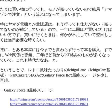
たまに買い物に行っても、モノが売っていないので結局「アマ
ゾンで注文」という流れになってしまいます。
特にヤマダ電機とか量販店は、もう行っても仕方がない（売っ
てないのが確定している）ので、一年に二回ほど買いに行けば
いい方です。買いに行くときは、何かが不足していて翌日もし
くは当日必要な時くらい。
逆に、とある本屋には今までと変わらず行って本を購入。すで
に Web関係は皆無、二年ほど前からIoT絡みのものが多くなっ
ていて、これも時代だなあ、と。
ということで、レトロ風味たっぷりのIchigoLatte（IchigoJam基
板）+PanCakeでSEGAのGalaxy Force IIの最終ステージを少し
再現。
・Galaxy Force II最終ステージ
https://twitter.com/openspc/status/750610386517319681
https://twitter.com/openspc/status/750610386517319681