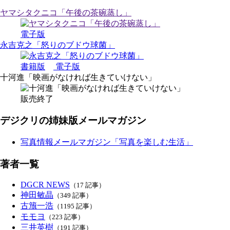
ヤマシタクニコ「午後の茶碗蒸し」
電子版
永吉克之「怒りのブドウ球菌」
書籍版
電子版
十河進「映画がなければ生きていけない」
販売終了
デジクリの姉妹版メールマガジン
写真情報メールマガジン「写真を楽しむ生活」
著者一覧
DGCR NEWS
（17 記事）
神田敏晶
（349 記事）
古籏一浩
（1195 記事）
モモヨ
（223 記事）
三井英樹
（191 記事）