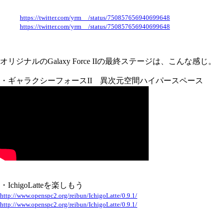
https://twitter.com/yrm__/status/750857656940699648
https://twitter.com/yrm__/status/750857656940699648
オリジナルのGalaxy Force IIの最終ステージは、こんな感じ。
・ギャラクシーフォースII 異次元空間ハイパースペース
・IchigoLatteを楽しもう
http://www.openspc2.org/reibun/IchigoLatte/0.9.1/
http://www.openspc2.org/reibun/IchigoLatte/0.9.1/