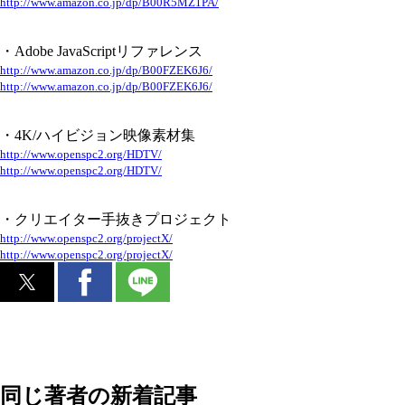
http://www.amazon.co.jp/dp/B00R5MZ1PA/
・Adobe JavaScriptリファレンス
http://www.amazon.co.jp/dp/B00FZEK6J6/
http://www.amazon.co.jp/dp/B00FZEK6J6/
・4K/ハイビジョン映像素材集
http://www.openspc2.org/HDTV/
http://www.openspc2.org/HDTV/
・クリエイター手抜きプロジェクト
http://www.openspc2.org/projectX/
http://www.openspc2.org/projectX/
同じ著者の新着記事