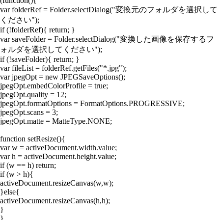
(function(){
var folderRef = Folder.selectDialog("変換元のフォルダを選択して
ください");
if (!folderRef){ return; }
var saveFolder = Folder.selectDialog("変換した画像を保存するフ
ォルダを選択してください");
if (!saveFolder){ return; }
var fileList = folderRef.getFiles("*.jpg");
var jpegOpt = new JPEGSaveOptions();
jpegOpt.embedColorProfile = true;
jpegOpt.quality = 12;
jpegOpt.formatOptions = FormatOptions.PROGRESSIVE;
jpegOpt.scans = 3;
jpegOpt.matte = MatteType.NONE;
function setResize(){
var w = activeDocument.width.value;
var h = activeDocument.height.value;
if (w == h) return;
if (w > h){
activeDocument.resizeCanvas(w,w);
}else{
activeDocument.resizeCanvas(h,h);
}
}