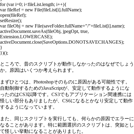
for (var i=0; i<fileList.length; i++){
var fileRef = new File(fileList[i].fullName);
open(fileRef);
setResize();
var fileObj = new File(saveFolder.fullName+"/"+fileList[i].name);
activeDocument.saveAs(fileObj, jpegOpt, true,
Extension.LOWERCASE);
activeDocument.close(SaveOptions.DONOTSAVECHANGES);
}
})();
ところで、昔のスクリプトが動作しなかったのはなぜでしょう
か。原因はいくつか考えられます。
まずひとつは、Photoshopそのものに原因がある可能性です。
自動制御するためのJavaScriptが、安定して動作するようにな
ったのはCS3以降です。CS3でもアプリケーション間連携には
怪しい部分もありましたが、CS6になるとかなり安定して動作
するようになっています。
また、同じスクリプトを実行しても、何らかの原因でエラーに
なることがあります。特に範囲選択のスクリプトは、突如とし
て怪しい挙動になることがありました。