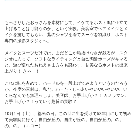
もっさりしたおっさんを素材にして、イケてるホスト風に仕立て
上げることは可能なのか、という実験。美容室でヘアメイクとメ
イクを施してもらい、紫のシャツを着てスーツを羽織り、ホスト
専門の撮影スタジオへ。
メイクとスーツだけでは、まだどこか垢抜けなさが残るが、スタ
ジオに入って、ソフトなライティングと自己陶酔ポーズがキマる
と、遊び慣れたおねえさま方をも惑わす、甘美なるホストの出来
上がり！ きゃー！
これに味を占めて、ハードルを一段上げてみようというのだろう
か。今度の素材は、私だ。わ・た・しっ♪ いやいやいやいや、い
くらなんでも無理っしょ。美容師、お手上げか？！ カメラマン、
お手上げか？！っていう趣旨の実験？
10月1日（土）、都民の日。この世に生を受けて53年目にして初め
て美容院に行く。自由が丘の。自由が丘の。自由が丘の。の。
の。の。（エコー）