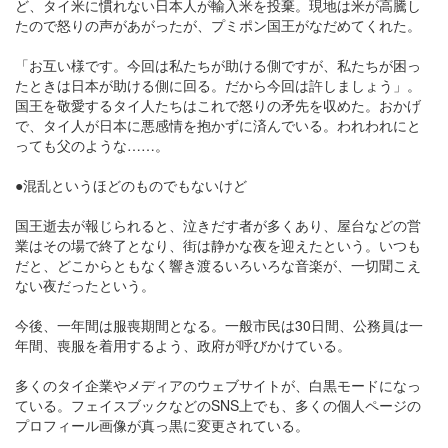
ど、タイ米に慣れない日本人が輸入米を投棄。現地は米が高騰し
たので怒りの声があがったが、プミポン国王がなだめてくれた。
「お互い様です。今回は私たちが助ける側ですが、私たちが困っ
たときは日本が助ける側に回る。だから今回は許しましょう」。
国王を敬愛するタイ人たちはこれで怒りの矛先を収めた。おかげ
で、タイ人が日本に悪感情を抱かずに済んでいる。われわれにと
っても父のような……。
●混乱というほどのものでもないけど
国王逝去が報じられると、泣きだす者が多くあり、屋台などの営
業はその場で終了となり、街は静かな夜を迎えたという。いつも
だと、どこからともなく響き渡るいろいろな音楽が、一切聞こえ
ない夜だったという。
今後、一年間は服喪期間となる。一般市民は30日間、公務員は一
年間、喪服を着用するよう、政府が呼びかけている。
多くのタイ企業やメディアのウェブサイトが、白黒モードになっ
ている。フェイスブックなどのSNS上でも、多くの個人ページの
プロフィール画像が真っ黒に変更されている。