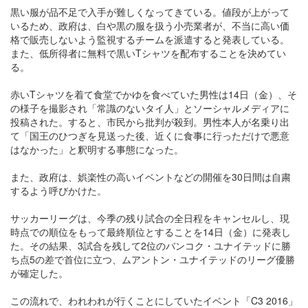
黒い服が品不足で入手が難しくなってきている。値段が上がって
いるため、政府は、白や黒の服を扱う小売業者が、不当に高い価
格で販売しないよう監視するチームを派遣すると発表している。
また、低所得者に無料で黒いTシャツを配布することを決めてい
る。
赤いTシャツを着て食堂でかゆを食べていた男性は14日（金）、そ
の様子を撮影され「常識のないタイ人」とソーシャルメディアに
投稿された。すると、市民から批判が殺到。男性本人が名乗り出
て「国王のひつぎを見送った後、近くに食事に行っただけで悪意
はなかった」と釈明する事態になった。
また、政府は、娯楽性の高いイベントなどの開催を30日間は自粛
するよう呼びかけた。
サッカーリーグは、今季の残り試合の全日程をキャンセルし、現
時点での順位をもって最終順位とすることを14日（金）に発表し
た。その結果、3試合を残して2位のバンコク・ユナイテッドに勝
ち点5の差で首位に立つ、ムアントン・ユナイテッドのリーグ優勝
が確定した。
この流れで、われわれが行くことにしていたイベント「C3 2016」