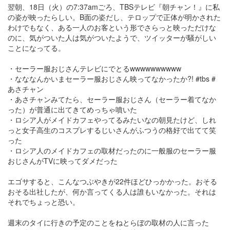
翌朝、18日（火）の7:37amごろ、TBSテレビ『朝チャン！』に私
の姿が映ったらしい。B面の姿だし、テロップで正体が明かされた
わけでもなく、ある一人のお客という形でさらっと映っただけな
のに、気がついた人は気がついたようで、ツイッターが騒がしい
ことになってる。
・セーラー服おじさんテレビにでとるwwwwwwwwww
・なななんかいまセーラー服おじさん映ってなかったか?! #tbs #
あさチャン
・あさチャンみてたら、セーラー服おじさん（セーラー着てなか
った）が普通に出てきてめっちゃ噴いた
・ロシア人がメイドカフェやってるみたいなの朝見たけど、しれ
っと女子高生のコスプレするじいさんがふつうの格好で出てて笑
った
・ロシア人のメイドカフェの取材だったのに一般服のセーラー服
おじさんがTVに映ってダメだった
エゴサすると、こんなつぶやきが22件ほどひっかかった。おそる
おそる出社したが、何か言ってくる人は誰もいなかった。それは
それでちょっと恐い。
週末のタイに行きの予定のことをねとらぼの取材の人に言った