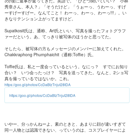
3分後に返事が返ってきた。英語で。「ひとつ聞いていい？ 小林
秀章さん、本人？」「そうだけど」「うぉーっ、うわーっ、すげ
ーすげーすげー。なんてこと！ わーっ、わーっ、わーっ!!!」。い
きなりテンション上がってますけど。
Supatkosit氏は、通称、Art氏といい、写真を撮ったフォトグラフ
ァーだという。あ、てっきり被写体のほうかと思ってた。
そしたら、被写体の方もメッセージのメンバーに加えてくれた。
Chakkraphong Phumphaichit（通称:Toffie）氏。
Toffie氏は、私と一度会っているという。なにっ？ すでにお知り
合い？ いつ会ったっけ？ 写真を送ってきた。なんと、2ショ写
真を撮っているではないか。これ。
https://goo.gl/photos/CcDaBtzTnjut28tDA
https://goo.gl/photos/CcDaBtzTnjut28tDA
いやー、分っかんねーよ。素のときと、あまりに顔が違いすぎて
同一人物とは認識できない、っていうのは、コスプレイヤーによ