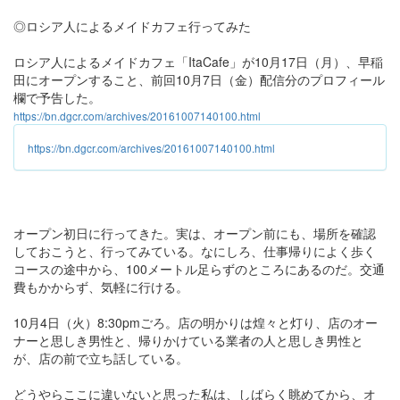
◎ロシア人によるメイドカフェ行ってみた
ロシア人によるメイドカフェ「ItaCafe」が10月17日（月）、早稲
田にオープンすること、前回10月7日（金）配信分のプロフィール
欄で予告した。
https://bn.dgcr.com/archives/20161007140100.html
https://bn.dgcr.com/archives/20161007140100.html
オープン初日に行ってきた。実は、オープン前にも、場所を確認
しておこうと、行ってみている。なにしろ、仕事帰りによく歩く
コースの途中から、100メートル足らずのところにあるのだ。交通
費もかからず、気軽に行ける。
10月4日（火）8:30pmごろ。店の明かりは煌々と灯り、店のオー
ナーと思しき男性と、帰りかけている業者の人と思しき男性と
が、店の前で立ち話している。
どうやらここに違いないと思った私は、しばらく眺めてから、オ