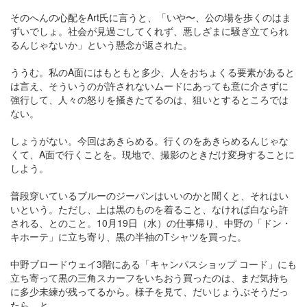
そのへんの心配をArt氏に言うと、「いや〜、公の場を歩くのはま
ずいでしょ。社会が見過ごしてくれず、悪しざまに騒ぎ立てられ
るんじゃないか」という懸念が返された。
ううむ。私のA面にはもともと多少、人をおちょくる要素があると
は言え、そういうのが許されないムードにあっても意に介さずに
強行して、人々の怒りを掻きたてるのは、狙いとするところでは
ない。
しょうがない。今回はあきらめる。行くのをあきらめるんじゃな
くて、A面で行くことを。現地で、撮影のときだけ変身することに
しよう。
普段穿いているブルーのジーパンはいいのかと聞くと、それはい
いという。ただし、上は黒のものを着ること、なければ白なら許
される、とのこと。10月19日（水）の仕事帰り、中野の「ドン・
キホーテ」に立ち寄り、黒の半袖のTシャツを買った。
中野ブロードウェイ3階にある「キャンパスショップ コード」にも
立ち寄って黒の三角スカーフをいちおう買ったのは、まだ気持ち
に多少未練が残ってるから。様子を見て、だいじょうぶそうだっ
たら、と。