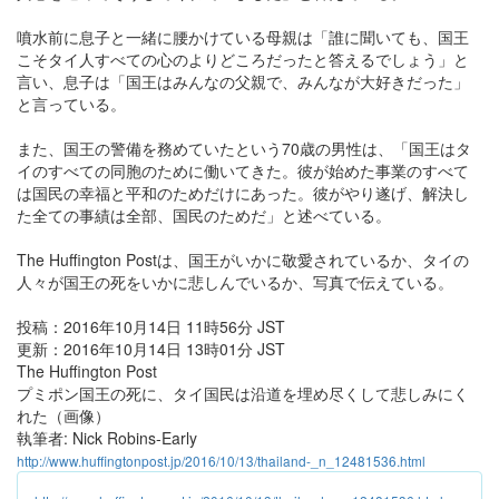
噴水前に息子と一緒に腰かけている母親は「誰に聞いても、国王
こそタイ人すべての心のよりどころだったと答えるでしょう」と
言い、息子は「国王はみんなの父親で、みんなが大好きだった」
と言っている。
また、国王の警備を務めていたという70歳の男性は、「国王はタ
イのすべての同胞のために働いてきた。彼が始めた事業のすべて
は国民の幸福と平和のためだけにあった。彼がやり遂げ、解決し
た全ての事績は全部、国民のためだ」と述べている。
The Huffington Postは、国王がいかに敬愛されているか、タイの
人々が国王の死をいかに悲しんでいるか、写真で伝えている。
投稿：2016年10月14日 11時56分 JST
更新：2016年10月14日 13時01分 JST
The Huffington Post
プミポン国王の死に、タイ国民は沿道を埋め尽くして悲しみにく
れた（画像）
執筆者: Nick Robins-Early
http://www.huffingtonpost.jp/2016/10/13/thailand-_n_12481536.html