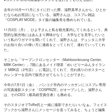
去年の10月〜11月にタイに行った際、滋野真琴さんから、ひとか
たならぬお世話になっている。滋野さんは、コスプレ雑誌
『COSPLAY MODE』タイ版の編集長を務められている。
11月2日（月）、ひよ子さんと私を観光案内してくれるという。典
型的な観光地にはあんまり興味がなく、大学などを見学したいと
いう私のワガママを聞いてくれて、滋野さんは、デュシタニ大学
のお知り合いの偉い方に連絡をとってくれて、連れていってくれ
た。
そこから「マーブンクロンセンター（Mahboonkruong Center,
MBK Center）」7階にあるメイド喫茶「めいどりーみんタイラン
ド MBK店（2号店）」に電話してくれて、売れ残りのポスターと
カレンダーを店内で販売させてもらうことができた。
今年の7月1日（金）、バンコク市内のマッカサンにコスプレ専用
の写真撮影スタジオ「COSPRIZE」がオープンした。滋野さん
は、そのCEO（最高経営責任者）も務める。
そのスタジオでToffie氏と一緒に撮影できたらいいなぁ。フェイス
ブックから滋野さんにメッセージを送ってみると、ちょうど編集