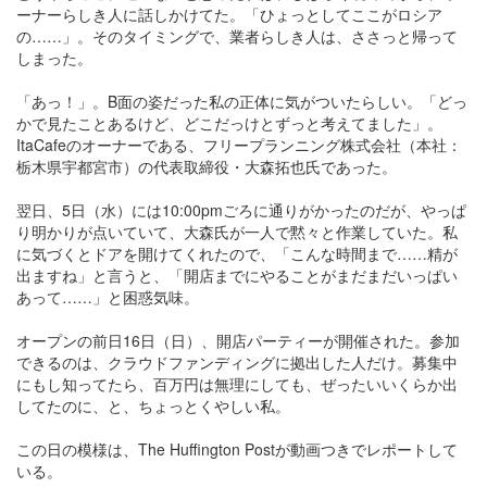
ーナーらしき人に話しかけてた。「ひょっとしてここがロシア
の……」。そのタイミングで、業者らしき人は、ささっと帰って
しまった。
「あっ！」。B面の姿だった私の正体に気がついたらしい。「どっ
かで見たことあるけど、どこだっけとずっと考えてました」。
ItaCafeのオーナーである、フリープランニング株式会社（本社：
栃木県宇都宮市）の代表取締役・大森拓也氏であった。
翌日、5日（水）には10:00pmごろに通りがかったのだが、やっぱ
り明かりが点いていて、大森氏が一人で黙々と作業していた。私
に気づくとドアを開けてくれたので、「こんな時間まで……精が
出ますね」と言うと、「開店までにやることがまだまだいっぱい
あって……」と困惑気味。
オープンの前日16日（日）、開店パーティーが開催された。参加
できるのは、クラウドファンディングに拠出した人だけ。募集中
にもし知ってたら、百万円は無理にしても、ぜったいいくらか出
してたのに、と、ちょっとくやしい私。
この日の模様は、The Huffington Postが動画つきでレポートして
いる。