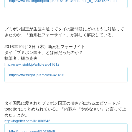
http://www.huffingtonpost.jp/2016/10/13/thailand-_n_12481536.html
プミポン国王が生涯を通じてタイの諸問題にどのように対処して
きたのか、「新潮社フォーサイト」が詳しく解説している。
2016年10月13日（木）新潮社フォーサイト
タイ「プミポン国王」とは何だったのか？
執筆者：樋泉克夫
http://www.fsight.jp/articles/-/41612
http://www.fsight.jp/articles/-/41612
タイ国民に愛されたプミポン国王の凄さが伝わるエピソードが
togetterにまとめられている。「内戦を『やめなさい』と言って止
めた」とか。
http://togetter.com/li/1036545
http://togetter.com/li/1036545