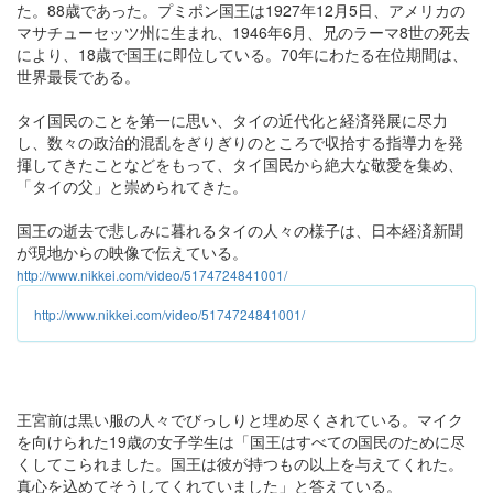
た。88歳であった。プミポン国王は1927年12月5日、アメリカの
マサチューセッツ州に生まれ、1946年6月、兄のラーマ8世の死去
により、18歳で国王に即位している。70年にわたる在位期間は、
世界最長である。
タイ国民のことを第一に思い、タイの近代化と経済発展に尽力
し、数々の政治的混乱をぎりぎりのところで収拾する指導力を発
揮してきたことなどをもって、タイ国民から絶大な敬愛を集め、
「タイの父」と崇められてきた。
国王の逝去で悲しみに暮れるタイの人々の様子は、日本経済新聞
が現地からの映像で伝えている。
http://www.nikkei.com/video/5174724841001/
http://www.nikkei.com/video/5174724841001/
王宮前は黒い服の人々でびっしりと埋め尽くされている。マイク
を向けられた19歳の女子学生は「国王はすべての国民のために尽
くしてこられました。国王は彼が持つもの以上を与えてくれた。
真心を込めてそうしてくれていました」と答えている。