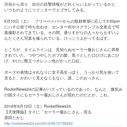
渋谷から戻り、自分の目撃情報がどれくらい上がっているかと、
いつものようにツイッターでエゴサしてみる。
9月10日（土）、フリーペーパーからの取材希望に応じて3:00pm
にハチ公前で待ち合わせ、センター街やスクランブル交差点で写
真撮影されてきている。その間、通りすがりの人々からもずいぶ
んたくさん写真を撮られている。けっこう上がってるはず。
ところが、タイムラインは、見知らぬセーラー服おじさんに席巻
されていた。つやつやしたボブの髪、黒々とした口ひげにあごひ
げ、やけに際立つオレンジ色がかった口紅。
ポーズや表情はそれなりに女子高生っぽく、うっかり気を抜いて
見ると、かわいく見えなくもない。誰、このおっさん。
RocketNews24の記事がバズっているのであった。なんと、微笑み
の国タイにもセーラー服おじさんが現れたのだとか。これ。
2016年9月10日（土）RocketNews24
【天使降臨】タイに「セーラー服おじさん」現る
原田たかし
http://rocketnews24.com/2016/09/10/798392/