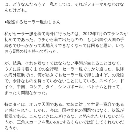
は、どうなんだろう？ 私としては、それがフォーマルなわけな
んだけども。
●逡巡するセーラー服おじさん
私がセーラー服を着て海外に行ったのは、2012年7月のフランスが
初めてであった。ウチから着て出たものの、もし出国や入国の手
続きでひっかかって現地入りできなくなっては困ると思い、いち
おうB面の服も持って行った。
が、結局、それを着なくてはならない事態が生じることはなく、
ウチに帰り着くまでの全行程、セーラー服でまかり通った。以降
の海外渡航では、何が起きてもセーラー服で押し通すぞ、の覚悟
で、余計なものを持っていかないことにしている。スペイン、ド
イツ、中国、ロシア、タイ、シンガポール、ベトナムと行って、
まったく問題なかった。
特にタイは、オカマ天国である。女装に対して世界一寛容である
と感じられた。しかし、今は、国や文化の問題ではなく、状況が
状況である。こんなときにふざけるな、と怒られたりしないだろ
うか。三角スカーフを黒いのにするくらいでは許してくれないだ
ろうか。