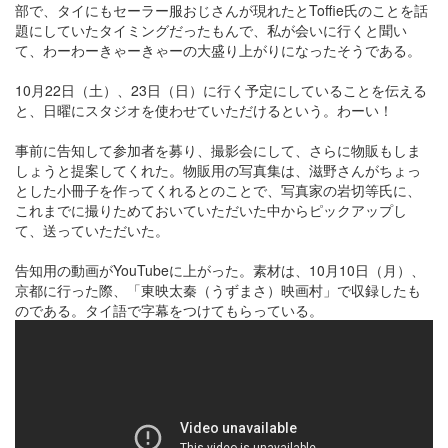
部で、タイにもセーラー服おじさんが現れたとToffie氏のことを話
題にしていたタイミングだったもんで、私が会いに行くと聞い
て、わーわーきゃーきゃーの大盛り上がりになったそうである。
10月22日（土）、23日（日）に行く予定にしていることを伝える
と、日曜にスタジオを使わせていただけるという。わーい！
事前に告知して参加者を募り、撮影会にして、さらに物販もしま
しょうと提案してくれた。物販用の写真集は、滋野さんがちょっ
とした小冊子を作ってくれるとのことで、写真家の岩切等氏に、
これまでに撮りためておいていただいた中からピックアップし
て、送っていただいた。
告知用の動画がYouTubeに上がった。素材は、10月10日（月）、
京都に行った際、「東映太秦（うずまさ）映画村」で収録したも
のである。タイ語で字幕をつけてもらっている。