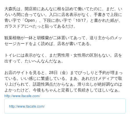
大森氏は、開店前にあんなに根を詰めて働いてたのに、まだ、い
ろいろ間に合ってない。入口に店名表示がなく、手書きで上段に
青い字で「Open」、下段に赤い字で「10/17」と書かれた紙が、
ガラスドアにべたっと貼ってあるだけ。
観葉植物が一鉢と胡蝶蘭が二鉢置いてあって、送り主からのメッ
セージカードをよく読めば、店名が書いてある。
トイレには表示がなく、まだ男性用・女性用の区別もない。店を
出すって、たいへんなんだなぁ。
お店のサイトを見ると、28日（金）までびっしりと予約が埋まっ
ている。いい感じに繁盛している。まあ、あれだけメディアで取
り上げられて、話題性満点だからなぁ。滑り出しが絶好調なのは
よかったけど、今後もちゃんと定着して長続きしてほしいなぁ。
http://www.itacafe.com/
http://www.itacafe.com/