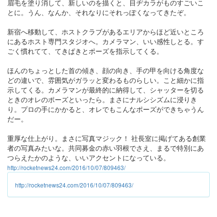
眉毛を塗り消して、新しいのを描くと、目ヂカラがものすごいこ
とに。うん、なんか、それなりにそれっぽくなってきたぞ。
新宿へ移動して、ホストクラブがあるエリアからほど近いところ
にあるホスト専門スタジオへ。カメラマン、いい感性しとる。す
ごく慣れてて、てきぱきとポーズを指示してくる。
ほんのちょっとした首の傾き、顔の向き、手の甲を向ける角度な
どの違いで、雰囲気がガラッと変わるものらしい。こと細かに指
示してくる。カメラマンが最終的に納得して、シャッターを切る
ときのオレのポーズといったら。まさにナルシシズムに浸りき
り。プロの手にかかると、オレでもこんなポーズができちゃうん
だー。
重厚な仕上がり。まさに写真マジック！ 社長室に掲げてある創業
者の写真みたいな。共同募金の赤い羽根でさえ、まるで特別にあ
つらえたかのような、いいアクセントになっている。
http://rocketnews24.com/2016/10/07/809463/
http://rocketnews24.com/2016/10/07/809463/