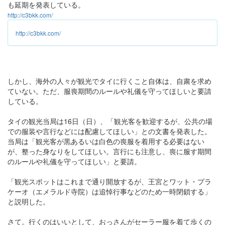
も延期を発表している。
http://c3bkk.com/
http://c3bkk.com/
しかし、海外の人々が観光でタイに行くこと自体は、自粛を求め
ていない。ただ、服喪期間のルールや礼儀を守ってほしいと要請
している。
タイの観光当局は16日（日）、「観光客を歓迎するが、公共の場
での服装や言行などには配慮してほしい」との文書を発表した。
当局は「観光客が黒あるいは白色の喪服を着用する必要はない
が、整った身なりをしてほしい。言行にも注意し、喪に服す期間
のルールや礼儀を守ってほしい」と要請。
「観光スポットはこれまで通り開放するが、王宮とワット・プラ
ケーオ（エメラルド寺院）は追悼行事などのため一時閉鎖する」
と説明した。
さて。行くのはいいとして、おっさんがセーラー服を着て歩くの