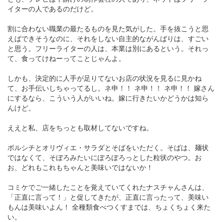
イターの人であるのだけど。
割に合わない職業の最たるものを見た気がした。手を抜こうと思
えばできそうなのに、それをしない自主的ながんばりは、すごい
と思う。フリーライターの人は、本業は別にあるという。それっ
て、食ってけねーってことじゃんよ。
しかも、決定的に人手が足りてないお店の状況を見るに見かね
て、お手伝いしちゃってるし。ネ申！！ ネ申！！ ネ申！！ 嫁さん
にするなら、こういう人がいいね。嫁に行きたいかどうかは知ら
んけど。
ええと私、店をちっとも取材してないですね。
ボルシチとオリヴィエ・サラダとそばをいただく。そばは、麺状
ではなくて、そぼろみたいにぽろぽろっとした粒状のやつ。お
お、どれもこれもちゃんと美味いではないか！
コミケでご一緒したことを覚えていてくれたナスチャんさんは、
「正直に言って！」と促してきたが、正直に言ったって、美味い
もんは美味いよん！ 全種類食べつくすまでは、ちょくちょく来た
い。