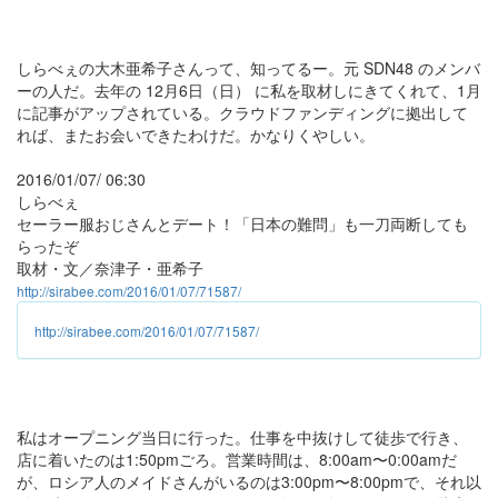
しらべぇの大木亜希子さんって、知ってるー。元 SDN48 のメンバ
ーの人だ。去年の 12月6日（日） に私を取材しにきてくれて、1月
に記事がアップされている。クラウドファンディングに拠出して
れば、またお会いできたわけだ。かなりくやしい。
2016/01/07/ 06:30
しらべぇ
セーラー服おじさんとデート！「日本の難問」も一刀両断しても
らったぞ
取材・文／奈津子・亜希子
http://sirabee.com/2016/01/07/71587/
http://sirabee.com/2016/01/07/71587/
私はオープニング当日に行った。仕事を中抜けして徒歩で行き、
店に着いたのは1:50pmごろ。営業時間は、8:00am〜0:00amだ
が、ロシア人のメイドさんがいるのは3:00pm〜8:00pmで、それ以