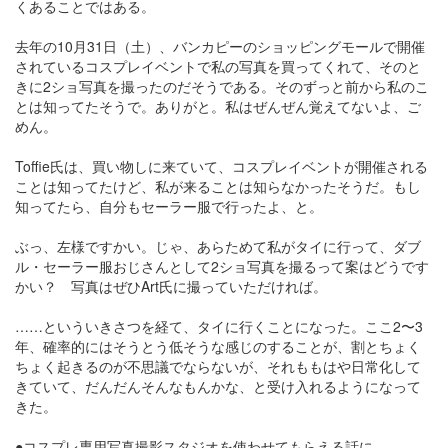
くあることではある。
去年の10月31日（土）、バンカピーのショッピングモールで開催
されているコスプレイベントで私の写真を買ってくれて、そのと
きに2ショ写真を撮ったのだそうである。そのずっと前から私のこ
とは知ってたそうで。ありがと。私はぜんぜん覚えてないよ、ご
めん。
Toffie氏は、買い物しに来ていて、コスプレイベントが開催される
ことは知ってたけど、私が来ることは知らなかったそうだ。もし
知ってたら、自分もセーラー服で行ったよ、と。
ぶっ、左様ですかい。じゃ、あらためて私がタイに行って、ダブ
ル・セーラー服おじさんとして2ショ写真を撮るって案はどうです
かい？ 写真はぜひArt氏に撮っていただければ。
……といういきさつを経て、タイに行くことになった。ここ2〜3
年、確率的にはそうとう低そうな感じのすることが、割とちょく
ちょく起きるのが不思議でならないが、それももはや日常化して
きていて、だんだんそんなもんかな、と受け入れるようになって
きた。
●コスプレ専用写真撮影スタジオを使わせてもらえる話に