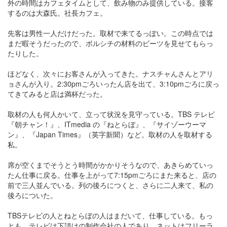
外の時間はカフェタイムとして、飲み物のみ提供している。接客
するのは大森氏。社長カフェ。
先客は男性一人だけだった。取材で来てるっぽい。この時点では
まだ暇そうだったので、ボルシチの材料のビーツを見せてもらっ
たりした。
ほどなく、次々にお客さんが入ってきた。ナスチャんさんとアリ
ョさんが入り。2:30pmごろいったん店を出て、3:10pmごろに戻っ
てきてみると店は満杯だった。
取材の人も何人かいて、立って状況を見守っている。TBS テレビ
『朝チャン！』、ITmedia の『ねとらぼ』、『サイゾーウーマ
ン』、『Japan Times』（英字新聞）など。取材の人を取材する
私。
席が空くまでそうとう時間がかかりそうなので、あきらめていっ
たん仕事に戻る。仕事を上がって7:15pmごろにまた来ると、店の
前で三人並んでいる。列の後ろにつくと、さらに二人来て、私の
後ろについた。
TBSテレビの人とねとらぼの人はまだいて、仕事している。もっ
とも、テレビは下請けの制作会社の人であり、ネットはフリーラ