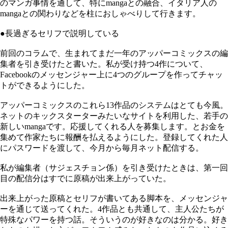
のマンガ事情を通して、特にmangaとの融合、イタリア人の
mangaとの関わりなどを柱におしゃべりして行きます。
●長過ぎるセリフで説明している
前回のコラムで、生まれてまだ一年のアッパーコミックスの編
集者を引き受けたと書いた。私が受け持つ4作について、
Facebookのメッセンジャー上に4つのグループを作ってチャッ
トができるようにした。
アッパーコミックスのこれら13作品のシステムはとても今風。
ネットのキックスターターみたいなサイトを利用した、若手の
新しいmangaです。応援してくれる人を募集します。とお金を
集めて作家たちに報酬を払えるようにした。登録してくれた人
にパスワードを渡して、今月から毎月ネット配信する。
私が編集者（サジェスチョン係）を引き受けたときは、第一回
目の配信分はすでに原稿が出来上がっていた。
出来上がった原稿とセリフが書いてある脚本を、メッセンジャ
ーを通じて送ってくれた。4作品とも共通して、主人公たちが
特殊なパワーを持つ話。そういうのが好きなのは分かる。好き