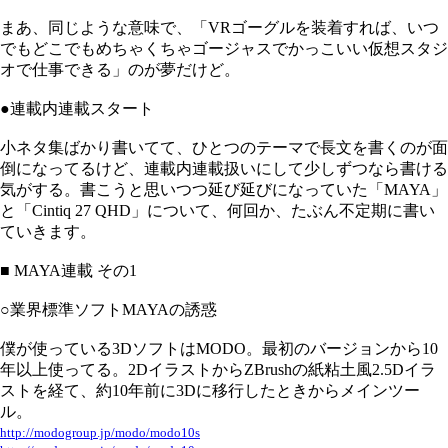
まあ、同じような意味で、「VRゴーグルを装着すれば、いつ
でもどこでもめちゃくちゃゴージャスでかっこいい仮想スタジ
オで仕事できる」のが夢だけど。
●連載内連載スタート
小ネタ集ばかり書いてて、ひとつのテーマで長文を書くのが面
倒になってるけど、連載内連載扱いにして少しずつなら書ける
気がする。書こうと思いつつ延び延びになっていた「MAYA」
と「Cintiq 27 QHD」について、何回か、たぶん不定期に書い
ていきます。
■ MAYA連載 その1
○業界標準ソフトMAYAの誘惑
僕が使っている3DソフトはMODO。最初のバージョンから10
年以上使ってる。2DイラストからZBrushの紙粘土風2.5Dイラ
ストを経て、約10年前に3Dに移行したときからメインツー
ル。
http://modogroup.jp/modo/modo10s