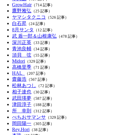
GrowHair
（714 記事）
鷹野雅弘
（25 記事）
ヤマシタクニコ
（526 記事）
白石昇
（24 記事）
8月サンタ
（12 記事）
武 盾一郎＆山根康弘
（478 記事）
深川正英
（33 記事）
青池良輔
（34 記事）
須貝 弦
（55 記事）
Midori
（329 記事）
高橋里季
（71 記事）
HAL_
（207 記事）
齋藤浩
（567 記事）
松林あつし
（72 記事）
相子達也
（30 記事）
武田瑛夢
（587 記事）
津田淳子
（188 記事）
所 幸則
（312 記事）
べちおサマンサ
（329 記事）
岡田陽一
（305 記事）
Rey.Hori
（38 記事）