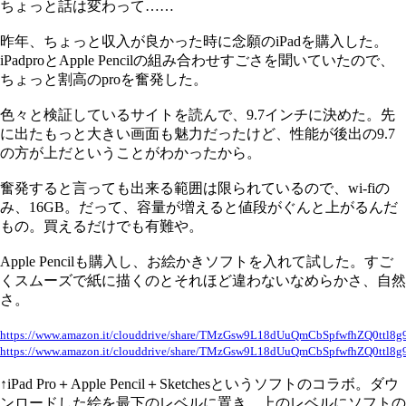
ちょっと話は変わって……
昨年、ちょっと収入が良かった時に念願のiPadを購入した。
iPadproとApple Pencilの組み合わせすごさを聞いていたので、
ちょっと割高のproを奮発した。
色々と検証しているサイトを読んで、9.7インチに決めた。先
に出たもっと大きい画面も魅力だったけど、性能が後出の9.7
の方が上だということがわかったから。
奮発すると言っても出来る範囲は限られているので、wi-fiの
み、16GB。だって、容量が増えると値段がぐんと上がるんだ
もの。買えるだけでも有難や。
Apple Pencilも購入し、お絵かきソフトを入れて試した。すご
くスムーズで紙に描くのとそれほど違わないなめらかさ、自然
さ。
https://www.amazon.it/clouddrive/share/TMzGsw9L18dUuQmCbSpfwfhZQ0ttl8g9
https://www.amazon.it/clouddrive/share/TMzGsw9L18dUuQmCbSpfwfhZQ0ttl8g9
↑iPad Pro＋Apple Pencil＋Sketchesというソフトのコラボ。ダウ
ンロードした絵を最下のレベルに置き、上のレベルにソフトの