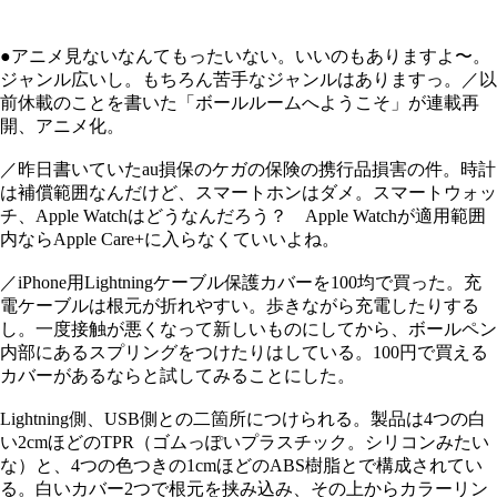
●アニメ見ないなんてもったいない。いいのもありますよ〜。
ジャンル広いし。もちろん苦手なジャンルはありますっ。／以
前休載のことを書いた「ボールルームへようこそ」が連載再
開、アニメ化。
／昨日書いていたau損保のケガの保険の携行品損害の件。時計
は補償範囲なんだけど、スマートホンはダメ。スマートウォッ
チ、Apple Watchはどうなんだろう？ Apple Watchが適用範囲
内ならApple Care+に入らなくていいよね。
／iPhone用Lightningケーブル保護カバーを100均で買った。充
電ケーブルは根元が折れやすい。歩きながら充電したりする
し。一度接触が悪くなって新しいものにしてから、ボールペン
内部にあるスプリングをつけたりはしている。100円で買える
カバーがあるならと試してみることにした。
Lightning側、USB側との二箇所につけられる。製品は4つの白
い2cmほどのTPR（ゴムっぽいプラスチック。シリコンみたい
な）と、4つの色つきの1cmほどのABS樹脂とで構成されてい
る。白いカバー2つで根元を挟み込み、その上からカラーリン