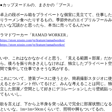
●カップヌードルの、まさかの「ブース」
卓上の段ボール箱をプライベートな個室に見立てて、仕事した
りラーメン食べたりするもの。季節外れのエイプリルフールみ
たいな冗談かと思ったら、本当に売ってるんだww
ラマドワーカー「RAMAD WORKER」
https://store.nissin.com/jp/feature/ramadworker/
https://store.nissin.com/jp/feature/ramadworker/
いや、これはなかなかイイと思う。「見える範囲＝部屋」だか
ら。後ろを振り向きさえしなければ、独立したプライベート空
間で集中して仕事できそうな気がする。
これについて、塗装ブースに使うとか、簡易撮影スタジオに使
えるとかコメント付いてるけど、みんな考えることは同じ。独
立した部屋／空間として好きにデコレーションしたり壁紙貼っ
てもいいし。
欲を言えば、下から上半身を突っ込んで完全に部屋状態になる
といいな。1m×1m×50cmくらいで、照明や脚もついてるの。