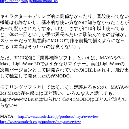
http://modogroup.jp/modo/modo10s
キャラクターモデリング的に関係なかったり、普段使ってない
機能は心許ないし、基本的な使い方なのに知らなかったことが
あって驚かされたりする。けど、さすがに10年以上使ってる
と、体の一部というか手の延長みたいに馴染んでるのは確か。
スケッチだって無意識にMODOで作る前提で描くようになっ
てる（本当はそういうのは良くない）。
ただ、3DCG的に「業界標準ソフト」といえば、MAYAや3ds
Max。LightWave 3Dでさえかなりマイナー。実はLightWaveの
次期バージョンとして開発されていたのに採用されず、飛び出
して独立して開発したのがMODO。
モデリングソフトとしてはそこそこ定評あるものの、MAYAや
3ds Maxの存在感にはほど遠い。いろんな人と話しても、
LightWaveやZBrushは知られてるのにMODOはほとんど誰も知
らないw
MAYA
http://www.autodesk.co.jp/products/maya/overview
http://www.autodesk.co.jp/products/maya/overview