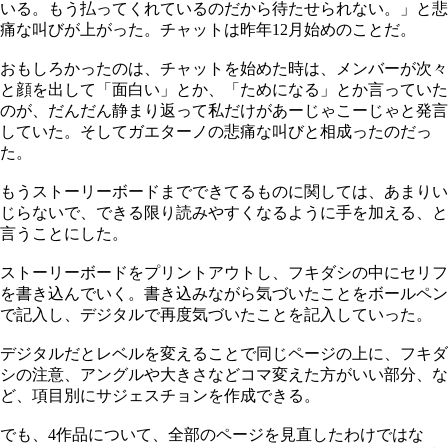
いる。もう払ってくれているのだから待たせられない。」と悲
痛な叫びが上がった。チャットは昨年12月始めのことだ。
おもしろかったのは、チャットを始めた時は、メンバーが次々
と顔を出して「面白い」とか、「ためになる」とか言っていた
のが、だんだん静まり返って私だけがあーじゃこーじゃと発言
していた。そしてガエターノの悲痛な叫びと相成ったのだっ
た。
もうストーリーボードまでできてるものに関しては、あまりい
じらないで、できる限り読みやすくなるように手を加える、と
言うことにした。
ストーリーボードをプリントアウトし、フキダシの中にセリフ
を書き込んでいく。書き込みながら気づいたことをボールペン
で記入し、デジタルで再度気づいたことを記入していった。
デジタルだとレベルを変えることで同じページの上に、フキダ
シの注意、アングルや大きさなどコマ変えた方がいい部分、な
ど、項目別にサジェスチョンを作成できる。
でも、4作品について、全部のページを見直したわけではな