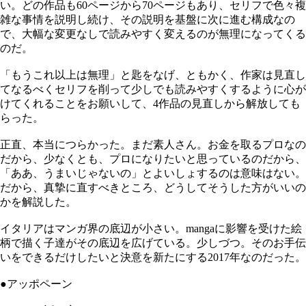
い。どの作品も60ページから70ページもあり、セリフで色々複
雑な事情を説明し続け、その説明を基盤に次に進む構成なの
で、大幅な変更なしで読みやすく変えるのが無理になってくる
のだ。
「もうこれ以上は無理」と匙をなげ、ともかく、作家は見直し
てなるべくセリフを削って少しでも読みやすくするように心が
けてくれることをお願いして、4作品の見直しから解放しても
らった。
正直、本当につらかった。まだ素人さん。お金を取るプロなの
だから、少なくとも、プロになりたいと思っているのだから、
「ああ、うまいじゃないの」とよいしょするのは意味はない。
だから、真摯に直すべきところ、どうしてそうした方がいいの
かを解説した。
イタリアはマンガ界の底辺が小さい。mangaに影響を受けた絵
柄で描く子達がその底辺を広げている。少しづつ。そのお手伝
いをできるだけしたいと決意を新たにする2017年なのだった。
●アッポペーン