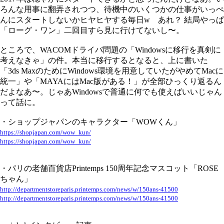
ろんな用事に翻弄されつつ、待機中のいくつかの仕事がいっぺ
んにスタートしないかヒヤヒヤする毎日w あれ？ 結局やっぱ
「ローグ・ワン」二回目すら見に行けてないし〜。
ところで、WACOMドライバ問題の「Windowsに移行を真剣に
考えなきゃ」の件。本当に移行するとなると、上に書いた
「3ds MaxのためにWindows環境を用意していたがやめてMacに
統一」や「MAYAにはMac版がある！」が全部ひっくり返るん
だよなあ〜。じゃあWindowsで普通に何でも使えばいいじゃん
って話に。
・ショップジャパンのキャラクター「WOWくん」
https://shopjapan.com/wow_kun/
https://shopjapan.com/wow_kun/
・パリの老舗百貨店Printemps 150周年記念マスコット「ROSE
ちゃん」
http://departmentstoreparis.printemps.com/news/w/150ans-41500
http://departmentstoreparis.printemps.com/news/w/150ans-41500