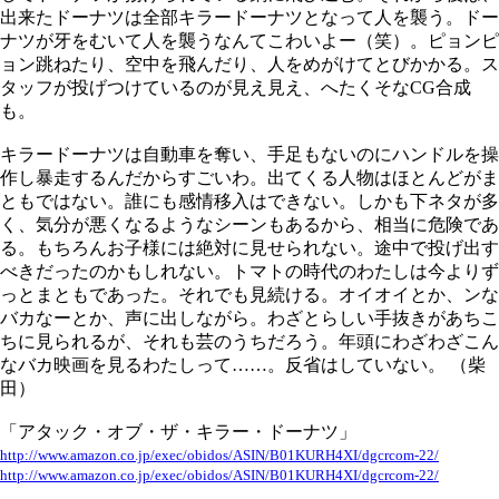
出来たドーナツは全部キラードーナツとなって人を襲う。ドー
ナツが牙をむいて人を襲うなんてこわいよー（笑）。ピョンピ
ョン跳ねたり、空中を飛んだり、人をめがけてとびかかる。ス
タッフが投げつけているのが見え見え、へたくそなCG合成
も。
キラードーナツは自動車を奪い、手足もないのにハンドルを操
作し暴走するんだからすごいわ。出てくる人物はほとんどがま
ともではない。誰にも感情移入はできない。しかも下ネタが多
く、気分が悪くなるようなシーンもあるから、相当に危険であ
る。もちろんお子様には絶対に見せられない。途中で投げ出す
べきだったのかもしれない。トマトの時代のわたしは今よりず
っとまともであった。それでも見続ける。オイオイとか、ンな
バカなーとか、声に出しながら。わざとらしい手抜きがあちこ
ちに見られるが、それも芸のうちだろう。年頭にわざわざこん
なバカ映画を見るわたしって……。反省はしていない。 （柴
田）
「アタック・オブ・ザ・キラー・ドーナツ」
http://www.amazon.co.jp/exec/obidos/ASIN/B01KURH4XI/dgcrcom-22/
http://www.amazon.co.jp/exec/obidos/ASIN/B01KURH4XI/dgcrcom-22/