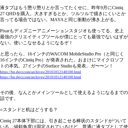
液タブはもう懲り懲りとか言ってたくせに、昨年9月にCintiq
27 QHDを購入。大きすぎるとか、ツルツルで描きにくいとか
言ってる場合ではない。MAYAと同じ衝動が沸き上がる。
Pixarもディズニーアニメーションスタジオも使ってる、史上
最強のクリエイティブツールが僕にとっても最強でないはずが
ない。使いこなせるようになるぞ！
と思ったら、16インチのWACOM MobileStudio Pro（と同じく
16インチのCintiq Pro）が発表された。おまけにマイクロソフ
トの本気、27インチのSurface Studioも発表。ガ〜〜ン！
https://bn.dgcr.com/archives/20161012140100.html
https://bn.dgcr.com/archives/20161012140100.html
その後、なんとかメインツールとして使えるようになるまでの
話です。
○スタンドと机はどうする？
Cintiq 27本体下部には、引き起こせる棒状のスタンドがついて
いる。傾斜角度は固定されているけど、普通に液タブとして使