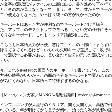
か文字の選択窓がファイルの上部に出る。書き進めて下へ行く
と、その窓が見えなくなってしまう。そして、数か月でキーが
二つ使えなくなった。やっぱり純正の方が良かったのか。
キーボードはあった方が便利なのでキーボードだけ再購入し
た。アップルのデスクトップで選べる、小さい方の仕様にそっ
くりなキーボード。これもイタリア語配列にした。
こちらも日本語入力が不便。窓はファイルの上部に止まらずに
降りてきてくれるけど、いちいち矢印キーで選択して、改行キ
ーで選択する必要がある。長い文だと自分の思った選択がしに
くい。
今、これをiPad Proの画面内のキーボードで書いている。この
方使い勝手がいいから。画面の半分をキーボードで覆われるの
が気にくわない。日本語って特殊すぎるのかなぁ。
【Midori／マンガ家／MANGA構築法講師】midorigo@mac.com
インフルエンザが大流行のイタリア。聞く人聞く人、高熱で倒
れている。年が明けてから息子が倒れ、治ったら私が風邪の症