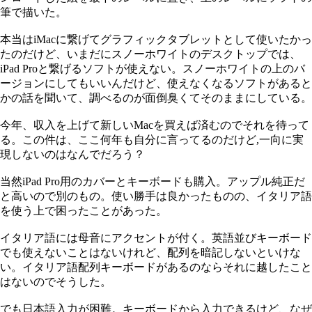
筆で描いた。
本当はiMacに繋げてグラフィックタブレットとして使いたかっ
たのだけど、いまだにスノーホワイトのデスクトップでは、
iPad Proと繋げるソフトが使えない。スノーホワイトの上のバ
ージョンにしてもいいんだけど、使えなくなるソフトがあると
かの話を聞いて、調べるのが面倒臭くてそのままにしている。
今年、収入を上げて新しいMacを買えば済むのでそれを待って
る。この件は、ここ何年も自分に言ってるのだけど,一向に実
現しないのはなんでだろう？
当然iPad Pro用のカバーとキーボードも購入。アップル純正だ
と高いので別のもの。使い勝手は良かったものの、イタリア語
を使う上で困ったことがあった。
イタリア語には母音にアクセントが付く。英語並びキーボード
でも使えないことはないけれど、配列を暗記しないといけな
い。イタリア語配列キーボードがあるのならそれに越したこと
はないのでそうした。
でも日本語入力が困難。キーボードから入力できるけど、なぜ