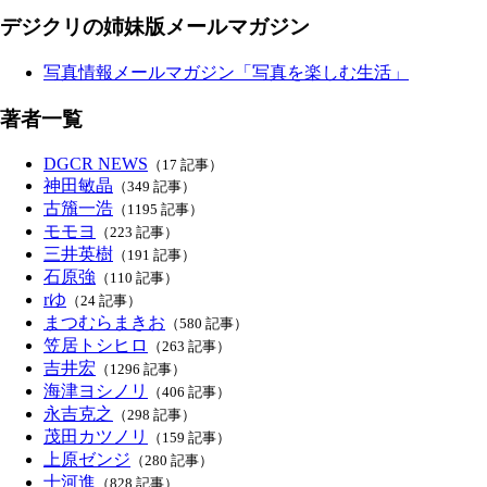
デジクリの姉妹版メールマガジン
写真情報メールマガジン「写真を楽しむ生活」
著者一覧
DGCR NEWS
（17 記事）
神田敏晶
（349 記事）
古籏一浩
（1195 記事）
モモヨ
（223 記事）
三井英樹
（191 記事）
石原強
（110 記事）
rゆ
（24 記事）
まつむらまきお
（580 記事）
笠居トシヒロ
（263 記事）
吉井宏
（1296 記事）
海津ヨシノリ
（406 記事）
永吉克之
（298 記事）
茂田カツノリ
（159 記事）
上原ゼンジ
（280 記事）
十河進
（828 記事）