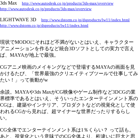
3ds Max
http://www.autodesk.co.jp/products/3ds-max/overview
http://www.autodesk.co.jp/products/3ds-max/overview
LIGHTWAVE 3D
http://www.dstorm.co.jp/dsproducts/lw11/index.html
http://www.dstorm.co.jp/dsproducts/lw11/index.html
現状でMODOにそれほど不満がないとはいえ、キャラクター
アニメーションを作るなど統合3Dソフトとしての実力で言え
ば、MAYAが地上で最強。
CGアニメ映画のメイキングなどで登場するMAYAの画面を見
かけるたび、「世界最強のクリエイティブツールで仕事してみ
たい！」って衝動がw
余談。MAYAや3ds MaxがCG映像やゲーム制作など3DCGの業
界標準であるとはいえ、そういったエンターテインメント系の
CGは、建築やインテリア、プロダクトなどの視覚化として使
われるCGから見れば、超マイナーな世界だったりするらし
い。
CG全体でエンターテインメント系は1％くらい？ って話も。
あと、視覚化という意味でのCG全体より、桁違いに巨大と思