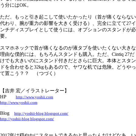
う分にはOK。
ただ、もっと引き起こして使いたかったり（首が痛くならない
代わり、腕が重力の影響を大きく受ける）、完全に立てて27イ
ンチディスプレイとして使うには、オプションのスタンドが必
要。
スマホネックで首が痛くなるのが液タブを使いたくない大きな
理由な僕的には、もちろんスタンドも購入。ただ、Cintiq 27だ
けでも大きいのにスタンド付きだとさらに巨大。本体とスタン
ドを合わせると32kgもあるので、ヤワな机では危険。どうやっ
て置こう？？ （つづく）
【吉井 宏／イラストレーター】
HP
http://www.yoshii.com
http://www.yoshii.com
Blog
http://yoshii-blog.blogspot.com/
http://yoshii-blog.blogspot.com/
2017年は穏やかにスタートできるかと思ったんだけどなあ。い