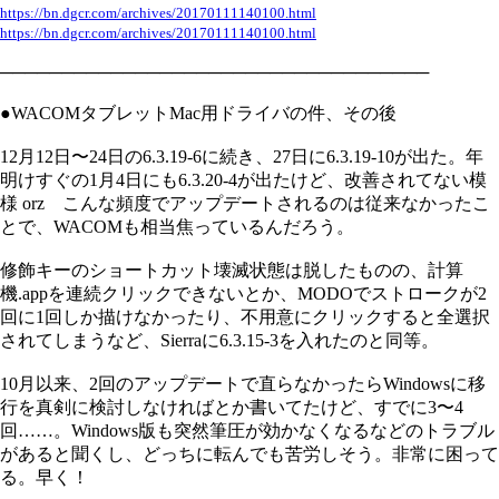
https://bn.dgcr.com/archives/20170111140100.html
https://bn.dgcr.com/archives/20170111140100.html
───────────────────────────────────
●WACOMタブレットMac用ドライバの件、その後
12月12日〜24日の6.3.19-6に続き、27日に6.3.19-10が出た。年
明けすぐの1月4日にも6.3.20-4が出たけど、改善されてない模
様 orz こんな頻度でアップデートされるのは従来なかったこ
とで、WACOMも相当焦っているんだろう。
修飾キーのショートカット壊滅状態は脱したものの、計算
機.appを連続クリックできないとか、MODOでストロークが2
回に1回しか描けなかったり、不用意にクリックすると全選択
されてしまうなど、Sierraに6.3.15-3を入れたのと同等。
10月以来、2回のアップデートで直らなかったらWindowsに移
行を真剣に検討しなければとか書いてたけど、すでに3〜4
回……。Windows版も突然筆圧が効かなくなるなどのトラブル
があると聞くし、どっちに転んでも苦労しそう。非常に困って
る。早く！