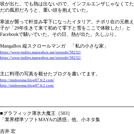
状が出た。でも熱は出ないので、インフルエンザじゃなくてた
だの風邪だろうと、重い頭を抱えていた。
寒波が襲って軒並み零下になったイタリア。ナポリ在の元教え
子が「29年生きて来て初めて零下と雪をここで体験した!」と
Facebookで騒いでいた。その日、熱が出た。久しぶり。
MangaBox 縦スクロールマンガ 「私の小さな家」
https://www-indies.mangabox.me/episode/58232/
https://www-indies.mangabox.me/episode/58232/
主に料理の写真を載せたブログを書いてます。
http://midoroma.blog87.fc2.com/
http://midoroma.blog87.fc2.com/
━━━━━━━━━━━━━━━━━━━━━━━━━━━━
■グラフィック薄氷大魔王［503］
「業界標準ソフトMAYAの誘惑」他、小ネタ集
吉井 宏