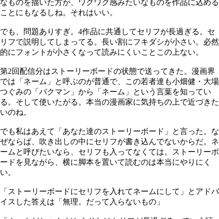
なものを描いた方が、ワクワク感みたいなものを作品に込める
ことにもなるしね。それはいい。
でも、問題ありすぎ。4作品に共通してセリフが長過ぎる。セ
リフで説明してしまってる。長い割にフキダシが小さい。必然
的にフォントが小さくなって読みにくいことこの上ない。
第2回配信分はストーリーボードの状態で送ってきた。漫画界
では「ネーム」と呼ぶのが普通で、この若者達も小畑健・大場
つぐみの「バクマン」から「ネーム」という言葉を知ってい
る。そして使いたがる。本当の漫画家に気持ちの上で近づきた
いのね。
でも私はあえて「あなた達のストーリーボード」と言った。な
ぜならば、吹き出しの中にセリフが書き込んでないからだ。ネ
ームと呼びたいなら、セリフも入ってなくては。ストーリーボ
ードを見ながら、横に脚本を置いて読むのは本当にやりにく
い。
「ストーリーボードにセリフを入れてネームにして」とアドバ
イスした答えは「無理。だって入らないもの」