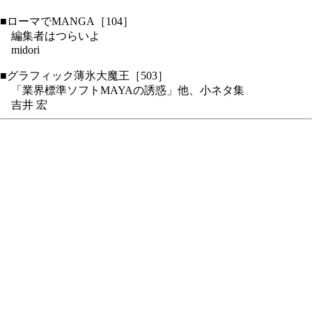
■ローマでMANGA［104］
編集者はつらいよ
midori
■グラフィック薄氷大魔王［503］
「業界標準ソフトMAYAの誘惑」他、小ネタ集
吉井 宏