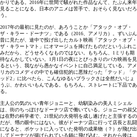
かりである。2016年に世間で騒がれた作品なんて、たぶん来年
見ることになる。日本のアニメは苦手で、おそらく見ないだろ
う。
2017年の最初に見たのが、あろうことか「アタック・オブ・
ザ・キラー・ドーナツ」である（2016、アメリカ）。ずいぶん
昔に見たが、途中で投げ出したカルト映画「アタック・オブ・
ザ・キラートマト」にオマージュを捧げたものだというふれこ
みだから、どうせろくなものではない。もちろん、1ミリも期
待なんかしていない。1月1日の夜にとびっきりのバカ映画を見
るという、我ながら愚かなイベントに自己満足している。アメ
リカのコメディの中でも確信犯的に悪辣だった「テッド」「テ
ッド2」に比べたら、こんなゆるいブラックさは全然だいじょ
うぶ、かわいいもんである。もちろん、ストレートに下品であ
る。
主人公の気のいい青年ジョニーと、幼馴染みの美人ミシェル
は、街のちっぽけなドーナツ店で働いている。ジョニーの叔父
は在野の科学者で、21世紀の大発明を成し遂げたと主張するの
だが、甥の眼中にはない。彼がドーナツ店に行って店長と乱闘
になると、ポケットに入っていた発明の成果物（？）が飛び出
してドーナツが揚げられている鍋に飛び込む。それから後は、