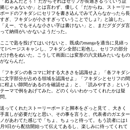
「ぬぁんだとぅ！ だからそれはセリフが長過ぎるっていう証
拠じゃぁないか」とは言わず、優しく「だからね、ストーリー
ボードのフキダシにセリフを書き込んでみて入らなかったら長
すぎ、フキダシが小さすぎっていうことでしょ?」と諭した。
「えー、でもそんな小さい字は書けない」と、まだグダグダ言
って納得がいかないようだった。
ここで匙を投げてはいけないと、既成のmangaを適当に見繕っ
て1ページスキャンし、フキダシ全部に彩色し、セリフの部分
だけ色をぬいた。こうして画面には変形の六文銭みたいなもの
がならんだ。
「フキダシの各コマに対する大きさを認識せよ」「各フキダシ
に文字部分が占める領域を認識せよ」「フキダシとセリフの間
に程よい隙間があるのを確認せよ」と、「読みやすさ」という
テーマで例をあげてみた。どのくらいわかってくれたかは疑
問。
送ってくれたストーリーボードと脚本をざっと見て 、大きく
手直しが必要だなと思い、その事を言うと、代表者のガエター
ノがあわてた感じで「ちょ、ちょっと待って。もう読者には1
月9日から配信開始って伝えてあるし、楽しみに待ってくれて