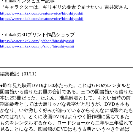
・rinkakインタビュー記事
『キャラクターは、ギリギリの要素で見せたい』吉井宏さん
https://www.rinkak.com/creatorsvoice/hiroshiyoshii
https://www.rinkak.com/creatorsvoice/hiroshiyoshii
・rinkakの3Dプリント作品ショップ
https://www.rinkak.com/jp/shop/hiroshiyoshii
https://www.rinkak.com/jp/shop/hiroshiyoshii
━━━━━━━━━━━━━━━━━━━━━━━━━━━━
編集後記（01/11）
●昨年見た映画DVDは130本だった。これはGEOのレンタルと
図書館から借りたお皿の合計である。三つの図書館から借りた
本は293冊だった。たぶん、准高齢者として、もとい当時の前
期高齢者としては大層リッパな数字だと思うが、DVDも本も
かなり、いや激しく好みが偏っているからそんなに威張れたも
のではない。とくに映画DVDはようやく旧作棚に落ちてきた
ものをレンタルするから、ロードショーから二年や三年遅れて
見ることになる。図書館のDVDはもう古典というべき作品ば