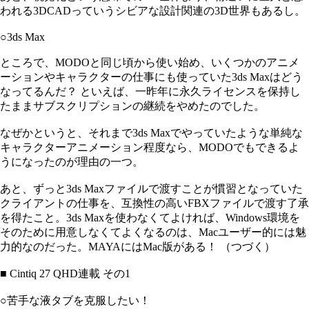
われる3DCADっていうシビアな設計関連の3D世界もあるし。
○3ds Max
ところで、MODOと同じ頃から使い始め、いくつかのアニメ
ーションやキャラクターの仕事にも使っていた3ds Maxはどう
なってるんだ？ といえば、一昨年に永久ライセンスを保持し
たままサブスクリプションの継続をやめたのでした。
なぜかというと、それまで3ds Maxでやっていたような単純な
キャラクターアニメーション程度なら、MODOでもできるよ
うになったのが理由の一つ。
あと、ずっと3ds Maxファイルで渡すことが慣習となっていた
クライアントの仕事を、互換性の高いFBXファイルで渡す了承
を得たこと。3ds Maxを使わなくてよければ、Windows環境を
そのために用意しなくてよくなるのは、Macユーザー的には魅
力的なのだった。MAYAにはMac版がある！ （つづく）
■ Cintiq 27 QHD連載 その1
○苦手な液タブを克服したい！