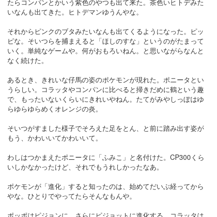
たらコンパンとかいう紫色のやつも出て来た。茶色いヒトデみた
いなんも出てきた。ヒトデマンゆうんやな。
それからピンクのブタみたいなんも出てくるようになった。ピッ
ピな。そいつらを捕まえると「ほしのすな」というのがたまって
いく。単純なゲームや。何がおもろいねん。と思いながらなんと
なく続けた。
あるとき、きれいな仔馬の姿のポケモンが現れた。ポニータとい
うらしい。コラッタやコンパンに比べると掃きだめに鶴という趣
で、もったいないくらいにきれいやねん。たてがみやしっぽはゆ
らゆらゆらめくオレンジの炎。
そいつがすました様子でそろえた足をとん、と前に踏み出す姿が
もう、かわいいてかわいいて。
わしはつかまえたポニータに「ふみこ」と名付けた。CP300くら
いしかなかったけど、それでもうれしかったなあ。
ポケモンが「進化」すると知ったのは、始めてだいぶ経ってから
やな。ひとりでやってたらそんなもんや。
ポッポはピジョンに、さらにピジョットに進化する。コラッタは