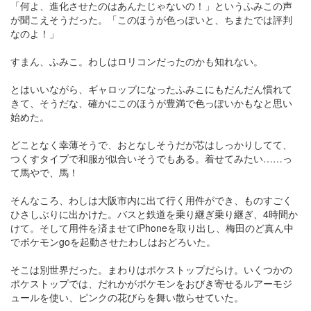
「何よ、進化させたのはあんたじゃないの！」というふみこの声
が聞こえそうだった。「このほうが色っぽいと、ちまたでは評判
なのよ！」
すまん、ふみこ。わしはロリコンだったのかも知れない。
とはいいながら、ギャロップになったふみこにもだんだん慣れて
きて、そうだな、確かにこのほうが豊満で色っぽいかもなと思い
始めた。
どことなく幸薄そうで、おとなしそうだが芯はしっかりしてて、
つくすタイプで和服が似合いそうでもある。着せてみたい……っ
て馬やで、馬！
そんなころ、わしは大阪市内に出て行く用件ができ、ものすごく
ひさしぶりに出かけた。バスと鉄道を乗り継ぎ乗り継ぎ、4時間か
けて。そして用件を済ませてiPhoneを取り出し、梅田のど真ん中
でポケモンgoを起動させたわしはおどろいた。
そこは別世界だった。まわりはポケストップだらけ。いくつかの
ポケストップでは、だれかがポケモンをおびき寄せるルアーモジ
ュールを使い、ピンクの花びらを舞い散らせていた。