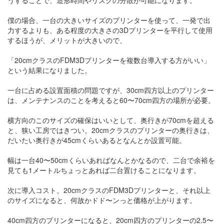
うすることで、造形時間やリスクの分散が可能になります。
僕の場合、一台の大きいサイズのプリンターを使って、一発で出
力するよりも、ある程度の大きさの3Dプリンターを平行して使用
するほうが、メリットが大きいので、
「20cmクラスのFDM3Dプリンターを複数台導入する方がいい」
という結果になりました。
一台に占める設置面積の問題ですが、30cm四方以上のプリンター
は、メンテナンスのことを考えると60〜70cm四方の場所が必要。
横方向のこのサイズの確保はいいとして、奥行きが70cmを超える
と、狭い工房ではきつい。20cmクラスのプリンターの奥行きは、
だいたい奥行きが45cmくらいあるとなんとか設置可能。
幅は一台40〜50cmくらいあればなんとかなるので、二台で余裕を
見ても1メートルちょっとあれば二台置けることになります。
次に導入コスト。20cmクラスのFDM3Dプリンターと、それ以上
のサイズになると、何故かドド〜ンっと価格が上がります。
40cm四方のプリンターになると、20cm四方のプリンターの2.5〜