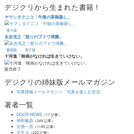
デジクリから生まれた書籍！
ヤマシタクニコ「午後の茶碗蒸し」
電子版
永吉克之「怒りのブドウ球菌」
書籍版
電子版
十河進「映画がなければ生きていけない」
販売終了
デジクリの姉妹版メールマガジン
写真情報メールマガジン「写真を楽しむ生活」
著者一覧
DGCR NEWS
（17 記事）
神田敏晶
（349 記事）
古籏一浩
（1195 記事）
モモヨ
（223 記事）