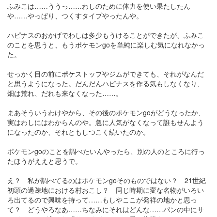
ふみこは……ううっ……わしのために体力を使い果たしたん
や……やっぱり、つくすタイプやったんや。
ハピナスのおかげでわしは多少もうけることができたが、ふみこ
のことを思うと、もうポケモンgoを単純に楽しむ気になれなかっ
た。
せっかく目の前にポケストップやジムができても、それがなんだ
と思うようになった。だんだんハピナスを作る気もしなくなり、
畑は荒れ、だれも来なくなった……。
まあそういうわけやから、その後のポケモンgoがどうなったか、
実はわしにはわからんのや。急に人気がなくなって誰もせんよう
になったのか、それともしつこく続いたのか。
ポケモンgoのことを調べたいんやったら、別の人のところに行っ
たほうがええと思うで。
え？ 私が調べてるのはポケモンgoそのものではない？ 21世紀
初頭の過疎地における村おこし？ 同じ時期に変な名物がいろい
ろ出てるので興味を持って……もしやここが発祥の地かと思っ
て？ どうやろなあ……ちなみにそれはどんな……パンの中にサ