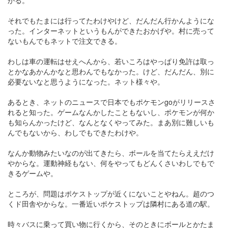
かる。
それでもたまには行ってたわけやけど、だんだん行かんようにな
った。インターネットというもんができたおかげや。村に売って
ないもんでもネットで注文できる。
わしは車の運転はせえへんから、若いころはやっぱり免許は取っ
とかなあかんかなと思わんでもなかった。けど、だんだん、別に
必要ないなと思うようになった。ネット様々や。
あるとき、ネットのニュースで日本でもポケモンgoがリリースさ
れると知った。ゲームなんかしたこともないし、ポケモンが何か
も知らんかったけど、なんとなくやってみた。まあ別に難しいも
んでもないから、わしでもできたわけや。
なんか動物みたいなのが出てきたら、ボールを当てたらええだけ
やからな。運動神経もない、何をやってもどんくさいわしでもで
きるゲームや。
ところが、問題はポケストップが近くにないことやねん。超のつ
くド田舎やからな。一番近いポケストップは隣村にある道の駅。
時々バスに乗って買い物に行くから、そのときにボールとかたま