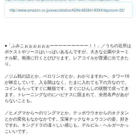
http://www.amazon.co.jp/exec/obidos/ASIN/482841939X/dgcrcom-22/
●「ふみこぉぉぉぉぉぉーーーーーーーーー！！」／うちの近所は
ポケストやソースはいっぱいあるんですが、大きな公園やターミ
ナル駅、南港に行くとびびります。レアコイルが普通に出てきた
り。
／ジム戦の話とか、ベロリンガとか、わかりますわ〜。タワー10
が林立していて、入る隙はなく、たまに入れても下の方なので、
コインもらってすぐに離脱です。すぐにひんしの状態で戻ってき
ます。トレーニングなのにハピナスに阻まれて、全然名声があが
らないことも。
／ヒメグマから〜のリングマとか、テッポウウオからのオクタン
とかの変化もなかなかです。宝塚チックなキュウコンの姿、好き
ですわ。キングドラの凜々しい感じも。デルビル・ヘルガーかっ
こいいです。