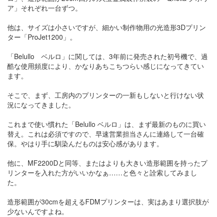
ア」それぞれ一台ずつ。
他は、サイズは小さいですが、細かい制作物用の光造形3Dプリン
ター「ProJet1200」。
「Belullo ベルロ」に関しては、3年前に発売された初号機で、過
酷な使用頻度により、かなりあちこちつらい感じになってきてい
ます。
そこで、まず、工房内のプリンターの一新もしないと行けない状
況になってきました。
これまで使い慣れた「Belullo ベルロ」は、まず最新のものに買い
替え。これは必須ですので、早速営業担当さんに連絡して一台確
保。やはり手に馴染んだものは安心感があります。
他に、MF2200Dと同等、またはよりも大きい造形範囲を持ったプ
リンターを入れた方がいいかなぁ……と色々と詮索してみまし
た。
造形範囲が30cmを超えるFDMプリンターは、実はあまり選択肢が
少ないんですよね。