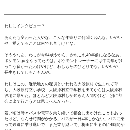
───────────────────────────────────
わしにインタビュー？
あんたも変わった人やな。こんな年寄りに何聞くねんな。いやい
や、覚えてることは何でも言うけどな。
そうやなあ。わしが今94歳やから、かれこれ40年前になるなあ、
ポケモンgoをやってたのは。ポケモントレーナーには中高年がけ
っこう多かったわけやけど、わしもそのひとりでな。いやいや、
長生きしてしもたもんや。
わしはこの、近畿地方の秘境といわれる大段原村で生まれて育
ち、大段原村立小学校、大段原村立中学校を出てからは大段原村
役場に勤めた。ほとんど大段原村しか知らん人間やけど、別に都
会に出て行こうとは思えへんかった。
若い頃は時々バスや電車を乗り継いで都会に出かけたこともあっ
たけど、なんせ時間がかかる。バスが一日4本しかない。バスに乗
って鉄道に乗り継いで、また乗り継いで、梅田に出るのに4時間か