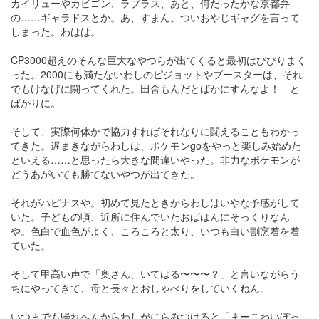
カイリューやカビゴン、ラプラス、あと、何だったかな京都弁
の……ギャラドスとか。あ、すまん。ついおやじギャグを言って
しまった。わはは。
CP3000超えのそんな巨大なやつらが出てくると最初はびびりまく
った。2000にも満たないわしのピジョットやブースターは、それ
でもけなげに闘ってくれた。田舎もんだとばかにすんなよ！ と
ばかりに。
そして、実際何体かで協力すればそれなりに闘えることもわかっ
てきた。遅まきながらわしは、ポケモンgoをやっと楽しみ始めた
といえる……と思ったら大きな間違いやった。非力なポケモンが
どうあがいても勝てないやつが出てきた。
それがハピナスや。初めて見たときからわしはいやな予感がして
いた。子どもの頃、近所に住んでいたおばはんにそっくりなん
や。色白で血色がよく、ころころと太り、いつも白い割烹着を着
ていた。
そして甲高い声で「奥さん、いてはる〜〜〜？」と言いながらう
ちにやってきて、母と長々とおしゃべりをしていくねん。
いつまでも帰れへんからわしがにらみつけると「まーこわいぼっ