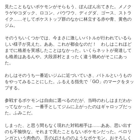
見たこともないポケモンがそらもう、ぽんぽん出てきた。メノク
ラゲやコダック、ロコン、パウワウ、ディグダ、ゴース、ストラ
イク……そしてポケストップ群のなかに林立する赤や青、黄色の
ジム。
そのうちいくつかでは、今まさに激しいバトルが行われているら
しい様子が見えた。ああ、これが都会なのだ！ わしはこれほど
までに格差を実感したことはなかった。いくらネットが発達して
も格差はあるんや。大段原村とまったく違う眺めがそこにあっ
た。
わしはそのうち一番近いジムに近づいていき、バトルというもの
をやってみることにした。ふるえる指先で「GO」のマークをタッ
プする。
参戦するポケモンは自由に選べるのだが、当時のわしはまだわか
ってなかった。一番手としてジムに上がったのはギャロップだっ
た。ふみこだ。
しまった、と思う間もなく現れた対戦相手は……ああ、思い出す
のも不愉快な、それまで見たこともないポケモンだった。ベロリ
ンガという肉色の、舌のばけもののようなポケモン、おそろしく