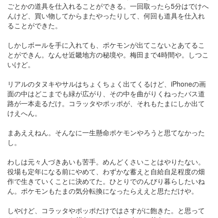
ごとかの道具を仕入れることができる。一回取ったら5分はでけへ
んけど、買い物してからまたやったりして、何回も道具を仕入れ
ることができた。
しかしボールを手に入れても、ポケモンが出てこないとあてるこ
とができん。なんせ近畿地方の秘境や。梅田まで4時間や。しつこ
いけど。
リアルのタヌキやサルはちょくちょく出てくるけど、iPhoneの画
面の中はどこまでも緑が広がり、その中を曲がりくねったバス道
路が一本走るだけ。コラッタやポッポが、それもたまにしか出て
けえへん。
まあええねん。そんなに一生懸命ポケモンやろうと思てなかった
し。
わしは元々人づきあいも苦手。めんどくさいことはやりたない。
役場も定年になる前にやめて、わずかな蓄えと自給自足程度の畑
作で生きていくことに決めてた。ひとりでのんびり暮らしたいね
ん。ポケモンもたまの気分転換になったらええと思ただけや。
しやけど、コラッタやポッポだけではさすがに飽きた。と思って