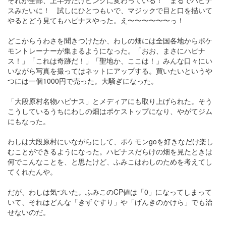
それが全部、上半分だけピンクに変わっている！ まるでハピナ
スみたいに！ 試しにひとつもいで、マジックで目と口を描いて
やるとどう見てもハピナスやった。え〜〜〜〜〜〜っ！
どこからうわさを聞きつけたか、わしの畑には全国各地からポケ
モントレーナーが集まるようになった。「おお、まさにハピナ
ス！」「これは奇跡だ！」「聖地か、ここは！」みんな口々にい
いながら写真を撮ってはネットにアップする。買いたいというや
つには一個1000円で売った。大騒ぎになった。
「大段原村名物ハピナス」とメディアにも取り上げられた。そう
こうしているうちにわしの畑はポケストップになり、やがてジム
にもなった。
わしは大段原村にいながらにして、ポケモンgoを好きなだけ楽し
むことができるようになった。ハピナスだらけの畑を見たときは
何でこんなことを、と思たけど、ふみこはわしのためを考えてし
てくれたんや。
だが、わしは気づいた。ふみこのCP値は「0」になってしまって
いて、それはどんな「きずぐすり」や「げんきのかけら」でも治
せないのだ。