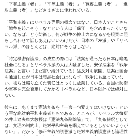
「平和主義（者）」「平等主義（者）」「寛容主義（者）」「進
歩主義（者）」などさまざまに使われている。
「平和主義」はリベラル専用の概念ではない。日本人でことさら
「戦争を起こそう」などという人は「保守」を含めまったくいな
い。ならば、どう防衛し、何が戦争の抑止力になるかを現実に照
らし合わせて話しあえばいいわけだが、日本の「左派」や「リベ
ラル派」のほとんどは、絶対にそうはしない。
「特定機密保護法」の成立の際には「法案が通ったら日本は暗黒
社会になる」とリベラル派の人は大騒ぎした。安保法案を「戦争
法案」と言い（まだ言い続けている）猛反対を展開。法案は国会
を通過したが日本は暗黒社会にはならず、戦争にも至っていな
い。彼らは煽り立てた責任はとっくに放棄している。自国の防衛
や軍事を完全否定してかかるリベラルなど、日本以外では絶対に
ない。
彼らは、あくまで憲法九条を「一言一句変えてはいけない」とい
う歪な絶対的平和主義者たちである。ところが、リベラル大御所
の井上達夫東大教授は「憲法九条削除論」で、「九条解釈として
は、文理の制約上、絶対平和主義を唱えているとしかいいようが
ない」。だから「修正主義的護憲派も絶対主義的護憲派も論理性