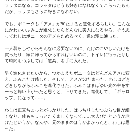
ラッタになる。コラッタはどうも好きになれなくてこらったもん
だが、ラッタもさらに好きになれない。
でも、ポニータも「アメ」が50たまると進化するらしい。こんな
にかわいいふみこが進化したらどんなに美人になるやろ。そう思
ってわしはポニータのアメをためるべく、道の駅に通った。
一人暮らしやからそんなに必要ないのに、たけのこやしいたけを
買ったり、家に帰ってからすればいいのに、トイレに行ったりし
て時間をつぶしては「道具」を手に入れた。
早く進化させたいから、つかまえたポニータはどんどんアメに変
え、ふみこだけ残した。そして、アメが50たまった。わしはどき
どきしながらふみこを進化させた。ふみこはまばゆい光の中をす
ーっと舞い上がったと思うと、下りてきた。進化して、「ギャロ
ップ」になって……。
わしは正直ちょっとがっかりした。ぱっちりしたつぶらな目が細
くなり、体もちょっとたくましくなって……大人びたというか老
けたというか。なんや、元のままのほうがよかったと、わしは思
った。