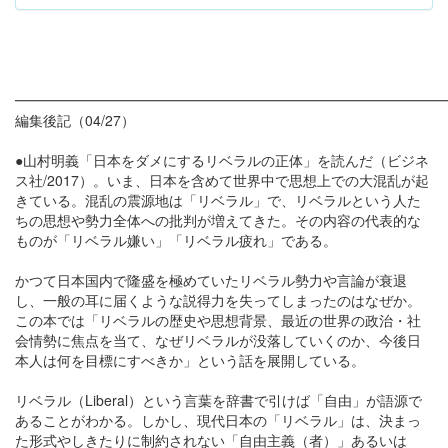
━━━━━━━━━━━━━━━━━━━━━━━━━━━━━━
編集後記（04/27）
●山村明義「日本をダメにするリベラルの正体」を読んだ（ビジネ
ス社/2017）。いま、日本を含めて世界中で思想上での大混乱が起
きている。混乱の震源地は「リベラル」で、リベラルという人た
ちの思想や勢力全体への批判が増えてきた。その内容の代表的な
ものが「リベラル嫌い」「リベラル疲れ」である。
かつて日本国内で隆盛を極めていたリベラル勢力や言論が衰退
し、一般の耳に届くような説得力を失ってしまったのはなぜか。
この本では「リベラルの歴史や思想背景、最近の世界の政治・社
会情勢に焦点を当て、なぜリベラルが没落していくのか、今後日
本人は何を目標にすべきか」という話を展開している。
リベラル（Liberal）という言葉を辞書で引けば「自由」が語源で
あることがわかる。しかし、現代日本の「リベラル」は、決まっ
た形式やしきたりに制約されない「自由主義（者）」あるいは