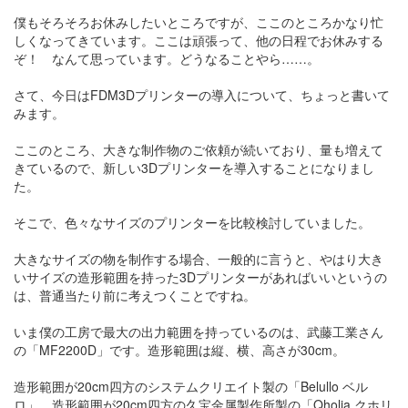
僕もそろそろお休みしたいところですが、ここのところかなり忙
しくなってきています。ここは頑張って、他の日程でお休みする
ぞ！ なんて思っています。どうなることやら……。
さて、今日はFDM3Dプリンターの導入について、ちょっと書いて
みます。
ここのところ、大きな制作物のご依頼が続いており、量も増えて
きているので、新しい3Dプリンターを導入することになりまし
た。
そこで、色々なサイズのプリンターを比較検討していました。
大きなサイズの物を制作する場合、一般的に言うと、やはり大き
いサイズの造形範囲を持った3Dプリンターがあればいいというの
は、普通当たり前に考えつくことですね。
いま僕の工房で最大の出力範囲を持っているのは、武藤工業さん
の「MF2200D」です。造形範囲は縦、横、高さが30cm。
造形範囲が20cm四方のシステムクリエイト製の「Belullo ベル
ロ」、造形範囲が20cm四方の久宝金属製作所製の「Qholia クホリ