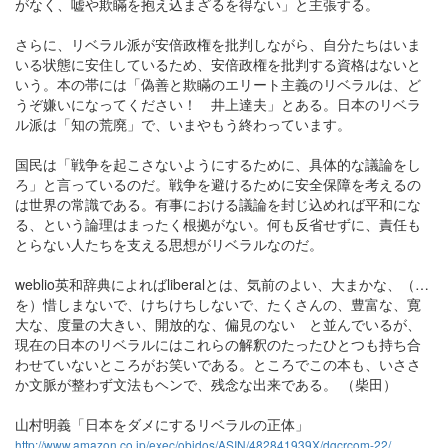
がなく、嘘や欺瞞を抱え込まざるを得ない」と主張する。
さらに、リベラル派が安倍政権を批判しながら、自分たちはいま
いる状態に安住しているため、安倍政権を批判する資格はないと
いう。本の帯には「偽善と欺瞞のエリート主義のリベラルは、ど
うぞ嫌いになってください！ 井上達夫」とある。日本のリベラ
ル派は「知の荒廃」で、いまやもう終わっています。
国民は「戦争を起こさないようにするために、具体的な議論をし
ろ」と言っているのだ。戦争を避けるために安全保障を考えるの
は世界の常識である。有事における議論を封じ込めれば平和にな
る、という論理はまったく根拠がない。何も反省せずに、責任も
とらない人たちを支える思想がリベラルなのだ。
weblio英和辞典によればliberalとは、気前のよい、大まかな、（…
を）惜しまないで、けちけちしないで、たくさんの、豊富な、寛
大な、度量の大きい、開放的な、偏見のない と並んでいるが、
現在の日本のリベラルにはこれらの解釈のたったひとつも持ち合
わせていないところがお笑いである。ところでこの本も、いささ
か文脈が整わず文法もヘンで、残念な出来である。 （柴田）
山村明義「日本をダメにするリベラルの正体」
http://www.amazon.co.jp/exec/obidos/ASIN/482841939X/dgcrcom-22/