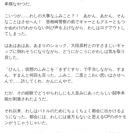
卑猥なやつだ。
こいつが……わしの大事なふみこと？！ あかん、あかん、そん
なことはさせへん！ 曾根崎警察の前でギャーともグエーともつ
かぬわけのわからない叫び声を上げながら、わしはログアウトし
てしまった。
はあはあはあ。あまりのショック、大段原村とのすさまじいギャ
ップに倒れそうになりながら、どうにかこうにかわしは気を取り
戻した。
「ひんし」状態のふみこを「きずぐすり」で手当しながら、すま
ん、すまんと何回も言った。ふみこ、二度とこわい思いはさせへ
んで……許してくれ、かんにんやで。
だが、その経験でどうやらわしにも人並みにあったらしい闘争本
能が刺激されたようだ。
それ以来、わしはバトルのためにちょくちょく都会に出かけるよ
うになった。都会には、わしには途方もないと思えるCPのポケモ
ンがうじゃうじゃいた。