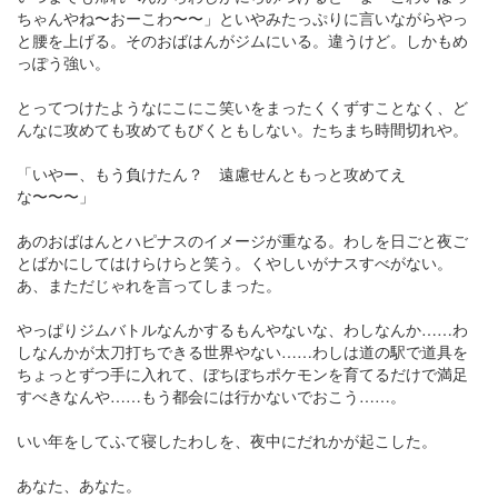
ちゃんやね〜おーこわ〜〜」といやみたっぷりに言いながらやっ
と腰を上げる。そのおばはんがジムにいる。違うけど。しかもめ
っぽう強い。
とってつけたようなにこにこ笑いをまったくくずすことなく、ど
んなに攻めても攻めてもびくともしない。たちまち時間切れや。
「いやー、もう負けたん？ 遠慮せんともっと攻めてえ
な〜〜〜」
あのおばはんとハピナスのイメージが重なる。わしを日ごと夜ご
とばかにしてはけらけらと笑う。くやしいがナスすべがない。
あ、まただじゃれを言ってしまった。
やっぱりジムバトルなんかするもんやないな、わしなんか……わ
しなんかが太刀打ちできる世界やない……わしは道の駅で道具を
ちょっとずつ手に入れて、ぼちぼちポケモンを育てるだけで満足
すべきなんや……もう都会には行かないでおこう……。
いい年をしてふて寝したわしを、夜中にだれかが起こした。
あなた、あなた。