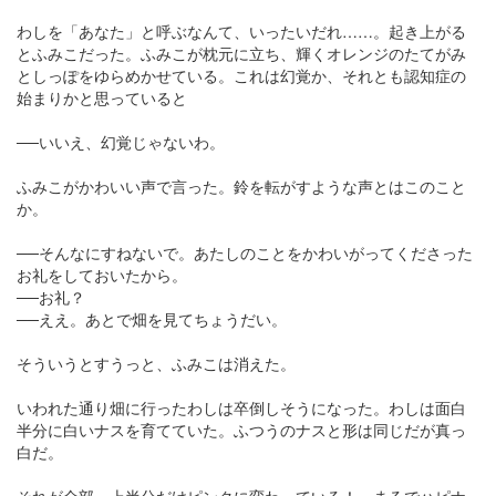
わしを「あなた」と呼ぶなんて、いったいだれ……。起き上がる
とふみこだった。ふみこが枕元に立ち、輝くオレンジのたてがみ
としっぽをゆらめかせている。これは幻覚か、それとも認知症の
始まりかと思っていると
──いいえ、幻覚じゃないわ。
ふみこがかわいい声で言った。鈴を転がすような声とはこのこと
か。
──そんなにすねないで。あたしのことをかわいがってくださった
お礼をしておいたから。
──お礼？
──ええ。あとで畑を見てちょうだい。
そういうとすうっと、ふみこは消えた。
いわれた通り畑に行ったわしは卒倒しそうになった。わしは面白
半分に白いナスを育てていた。ふつうのナスと形は同じだが真っ
白だ。