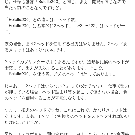
じ。仕様もほぼ「Belullo200」と同じ。まあ、開発が同じなので、
当たり前のことなんですけど。
「Belullo200」との違いは、ヘッド数。
「Belullo200」は基本的に2ヘッド。「S3DP222」はヘッドが一
つ。
僕の場合、まず2ヘッドを使用する出力はやりません。2ヘッドあ
るメリットはあまりないのです。
2ヘッドのプリンターでよくあるんですが、造形物に隣のヘッドが
衝突して、出力が失敗することがあります。そこで、
「Belullo200」を使う際、片方のヘッドは外してあります。
じゃあ、「2ヘッドはいらない？」ってわけでもなく、仕事で出力
が押している場合、ヘッド詰まり等を起こして使えない場合、隣
のヘッドを使用することが可能になります。
つまり、換えのヘッドですね。これはこれで、かなりメリットは
あります。まあ、1ヘッドでも換えのヘッドをストックすればいい
だけのことですが。
早速、エスラボさんに問い合わせしてみましたら、なんと2台即納