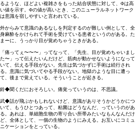
るような、ほどよい複雑さをもった結合状態に対して、Φは高
い値を示す。Φの値が高いとき、このニューラルネットワーク
は意識を宿しやすいと言われている。
外からみて意識のあるなしを判定するのが難しい例として、全
身麻酔をかけられて手術を受けている患者というのがある。た
まーに、うっかり目が覚めちゃうときがある。
「痛ってぇ〜〜〜」ってなって、「先生、目が覚めちゃいまし
た〜」って伝えたいんだけど、筋肉が動かせないようになって
いて、伝える手段がない。先生は気づかずに手術は続行され
る。意識に気づいてやる手段がない。地獄のような目に遭っ
て、後まで覚えている。そういうことが起きる。
鈴◆聞くだにおそろしい。痛覚っていうのは、不思議。
武◆話が飛ぶかもしれないけど、意識がありそうかどうかにつ
いて、もうひとつあって、粘菌はどうなんだ、っていうのがあ
る。あれは、単細胞生物の寄り合い所帯みたいなもんなんだけ
ど、全体として、一個の生物のようにみえる。お互いにコミュ
ニケーションをとっている。