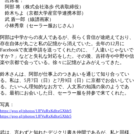
出席者：
阿部 将（株式会社洛歩 代表取締役）
鈴木ちよ（京都大学産官学連携本部）
武 盾一郎（線譜画家）
小林秀章（セーラー服おじさん）
阿部は中学からの友人であるが、長らく音信が途絶えており、
存在自体が丸ごと私の記憶から消えていた。去年の12月に
Facebookで友達申請を送ってくれたのに、「人違いじゃないで
すか？」などと失礼な対応をした。その後、吉祥寺や中野や信
楽や京都で会っている。徐々に記憶がよみがえってきた。
鈴木さんは、阿部が仕事上のつきあいを通じて知り合ってい
る。私は、5月7日（日）と7月9日（日）に京都でお会いしてい
る。たいへん理知的なお方で、人文系の知識の泉のようであ
る。最初にお会いした日、セーラー服を持参で来てくれた。
写真：
https://goo.gl/photos/1JFVuRxKdhxGXfdr5
https://goo.gl/photos/1JFVuRxKdhxGXfdr5
武は、言わずと知れたデジクリ書き仲間であるが、私と同様、