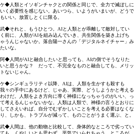
ケ◆人類とイソギンチャクとの関係と同じで、全力で滅ぼしに
いく必要性を感じない。あいつら、いようがいまいが、どうで
もいい。放置しとくに限る。
武◆それと、もうひとつ。AIと人類とが乖離して敵対してい
く前に、人類がAIを組み込んでいき、共生関係を築き上げち
ゃうんじゃないか。落合陽一さんの「デジタルネイチャー」み
たいな。
阿◆人間がAIと融合したいと思っても、AIの側でそうなりた
いと思うかな？ だって、不完全なものと融合しても、メリッ
トないじゃん。
ケ◆シンギュラリティ以降、AIは、人類を生かすも殺すも
我々の手中にあるけど、じゃあ、実際、どうしようかと考える
わけだ。人類をよき方向に導く神様になっちゃうのがいい、っ
て考えるんじゃないかな。人類は人類で、神様の言うとおりに
してさえいれば、自分でむずかしいことを考える必要はなくな
り、しかも、トラブルが減って、ものごとがうまく運ぶ、と。
武◆人間は、他の動物と比較して、身体的なところで劣ってい
ても、くやしいとも思わず、平気でいられちゃう。ところが、