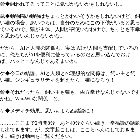
鈴◆飼われてるってことに気づかないかもしれないし。
武◆動物園の動物はちょっとかわいそうかもしれないけど、飼
い猫の場合、あいつらは、自分のためにこの下僕がいると思っ
ているので、猫が主体、人間が召使いなわけで、ちっとも不幸
と思わないんじゃないかな。
だから、AIと人間の関係も、実は AI が人間を支配しているの
に、俺たちがAIを便利に使っているのだと思い込んでおけ
ば、ハッピーなんじゃあるまいか。
ケ◆今日の結論。AIと人類との理想的な関係は、飼い主と飼
い猫。シンギュラリティを超えたら、猫になろう！
鈴◆それだったら、飼い主も猫も、両方幸せなんじゃないです
かね。Win-Winな関係、と。
ケ◆メディチ効果。思いもよらぬ結論に！
………ここまで2時間8分 あと40分ぐらい続き、幸福論の話題
も出てきます。が、文字起こしは、ここらへんにしておきま
す。続きは動画をご覧ください。