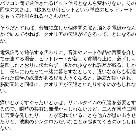
パソコン間で通信されるビット信号となんら変わりない。その
回線の太さは、1秒あたり何ビットという単位のビットレート
をもって計測されるべきものだ。
そうだとすれば、分離独立した個体間の脳と脳とを電線かなん
かで結んでやれば、クオリアの伝達ができるってことになるの
か。
電気信号で通信する代わりに、音楽やアート作品や言葉を介し
て伝達する場合、ビットレートが著しく貧弱な上に、必ずしも
意図したとおりに伝わらず、多かれ少なかれ誤差が載る。しか
し、長年にわたって一緒に暮らすなどして、遅いながらも伝達
された信号の総量がある程度大きくなると、誤差が縮小され、
脳間直結と同様に、クオリアが伝達されたりするのかもしれな
い。
痛いとかくすぐったいとかは、リアルタイムの伝達を必要とす
るので、瞬時の共有は無理かもしれないけど、二人が同時に同
じ言葉を発したり、一方が忘れていることを他方が思い出させ
たりと、波動のシンクロみたいなことが起きてくるのかもしれ
ない。