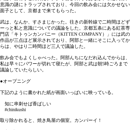
意識の謎にトラップされており、今回の飲み会には欠かせない
面子として、京都まで来てもらった。
武は、なんか、すさまじかった。往きの新幹線で二時間ほどず
ーっと私と意識についての議論をした。京都五条にある紅茶専
門店「キトゥンカンパニー（KITTEN COMPANY）」には武の
作品が三点ほど展示されており、阿部と一緒にそこに入ってか
らは、やはり二時間ほど三人で議論した。
飲み会でもよくしゃべった。阿部んちになだれ込んでからは、
私は早々にパワーが切れて寝たが、阿部と武は朝5時ごろまで
議論していたらしい。
●オープニング
下記のように書かれた紙が画面いっぱいに映っている。
知に串刺せば香ばしい
#chinikushi
取り除かれると、焼き鳥屋の個室。カンパーイ！