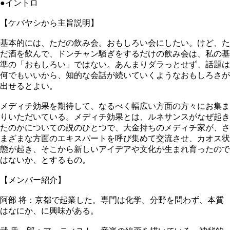
●イントロ
【ケバヤシから主旨説明】
基本的には、ただの飲み会。おもしろい会にしたい。けど、た
だ酒を飲んで、ドンチャン騒ぎをするだけの飲み会は、私の基
準の「おもしろい」ではない。あんまりダラっとせず、話題は
何でもいいから、知的な会話が続いていくようなおもしろさが
出せるとよい。
メディチ効果を期待して、なるべく幅広い方面の方々にお集ま
りいただいている。メディチ効果とは、ルネサンスがなぜ起き
たのかについての説のひとつで、大金持ちのメディチ家が、さ
まざまな方面のエキスパートを呼び集めて交流させ、カオス状
態が起き、そこから新しいアイデアや文化が生まれ育ったので
はないか、とするもの。
【メンバー紹介】
阿部 将：京都で起業した。専門は化学。分野を問わず、本質
はなにか、に興味がある。