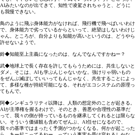
AIみたいなのが出てきて、知性で凌駕されちゃうと、どうに
も我慢できない。
鳥のように飛ぶ身体能力がなければ、飛行機で飛べばいいわけ
で、身体能力で劣っているからといって、絶望はしないわけじ
ゃん。ところが、自分よりも知能が高いというのは、どうやら
許せないようで。
鈴◆知能至上主義になったのは、なんでなんですかねー？
武◆地球上で長く存在を許してもらうためには、共生しないと
ダメ。そこは、AIも学ぶんじゃないかな。強けりゃ弱いもの
をぜんぶ滅ぼしていいってもんじゃなく、共生することによっ
て、多様な種が持続可能になる。それがエコシステムの原理っ
てもんで。
阿◆シンギュラリティ以降は、人類の想定外のことが起きる。
AIが主導権を握るわけで。そのとき、善悪や合理性の基準だ
って、我々の側が持っているものを継承してくれるとは限らな
い。そういう価値観も含めてぜんぶ、AI任せになるので、
我々の基準ではまったく予測がつかなくなる。何かが起こった
ら、あー起こってるねー、っていう事実を受け容れるしかな