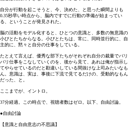
自分が行動を起こそうと、今、決めた、と思った瞬間よりも
0.35秒早い時点から、脳内ですでに行動の準備が始まってい
る、ということが発見された。
脳の活動をモデル化すると、ひとつの意識と、多数の無意識の
小びとたちからなる。小びとたちは、常に、同時並行的に、自
主的に、黙々と自分の仕事をしている。
たとえて言えば、優秀な部下たちがそれぞれ自分の裁量でバリ
バリ仕事をこなしていくのを、後から見て、あれは俺が指示し
てやらせているのだと勘違いしている間抜けな上司みたいなも
ん。意識は、実は、事後に下流で見てるだけの、受動的なもん
だった、と。
ここまでが、イントロ。
37分経過。この時点で、視聴者数はゼロ。以下、自由討論。
●自由討論
【意識と自由意志の不思議】