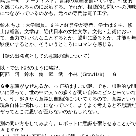
武 盾一郎：アーティスト。音楽の線画を描いている。神秘的
と感じられるものに反応する。それが、根源的な問いへの興味
につながっているのかも。元々の専門は電子工学。
鈴木 ちよ：大学職員。文学と経営学が専門。学士は文学、修
士は経営。文学は、近代日本の女性文学。文化・芸術におい
て、全力でおバカなことするとか、過剰に凝るとか、才能を無
駄使いするとか、そういうところにロマンを感じる。
【話の出発点としての意識の謎について】
以下では下記のように略記。
阿部＝阿 鈴木＝鈴 武＝武 小林（GrowHair）＝Ｇ
Ｇ◆意識がなぜあるか、って実はすごい謎。でも、根源的な問
いに限って、世の中の人々の多くが問い自体にピンと来ていな
い。朝、起きたら意識は自動的についてくるので、意識という
現象自体に慣れっこになっていて、よくよく考えると不思議だ
ぞってとこに思いが至らないのかもしれない。
別の問い方をしてみよう。ロボットに意識を宿らせることがで
きますか？