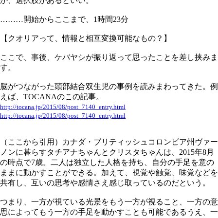
か、選択肢があるといい。
………開始からここまで、1時間23分
【クオリアって、情報と相互変換可能なもの？】
ここで、事後、ケバヤシが振り返って思ったことを差し挟みま
す。
脳がつながった頭部結合双生児の事例を読みまわってきた。例
えば、TOCANAのこの記事。
http://tocana.jp/2015/08/post_7140_entry.html
http://tocana.jp/2015/08/post_7140_entry.html
（ここから引用）カナダ・ブリティッシュコロンビア州ヴァー
ノンに暮らすタチアナちゃんとクリスタちゃんは、2015年8月
の時点で7歳。二人は独立した人格を持ち、自分の手足を意の
ままに動かすことができる。加えて、視覚や触覚、味覚などを
共有し、互いの思考や感情さえ感じ取っているのだという。
つまり、一方が視ている光景をもう一方が視ること、一方の意
思によってもう一方の手足を動かすことも可能であるうえ、一