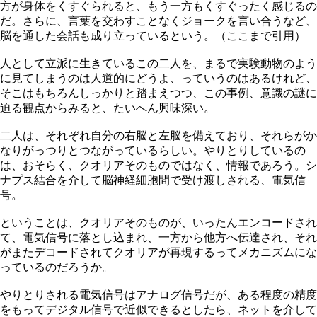
方が身体をくすぐられると、もう一方もくすぐったく感じるの
だ。さらに、言葉を交わすことなくジョークを言い合うなど、
脳を通した会話も成り立っているという。（ここまで引用）
人として立派に生きているこの二人を、まるで実験動物のよう
に見てしまうのは人道的にどうよ、っていうのはあるけれど、
そこはもちろんしっかりと踏まえつつ、この事例、意識の謎に
迫る観点からみると、たいへん興味深い。
二人は、それぞれ自分の右脳と左脳を備えており、それらがか
なりがっつりとつながっているらしい。やりとりしているの
は、おそらく、クオリアそのものではなく、情報であろう。シ
ナプス結合を介して脳神経細胞間で受け渡しされる、電気信
号。
ということは、クオリアそのものが、いったんエンコードされ
て、電気信号に落とし込まれ、一方から他方へ伝達され、それ
がまたデコードされてクオリアが再現するってメカニズムにな
っているのだろうか。
やりとりされる電気信号はアナログ信号だが、ある程度の精度
をもってデジタル信号で近似できるとしたら、ネットを介して