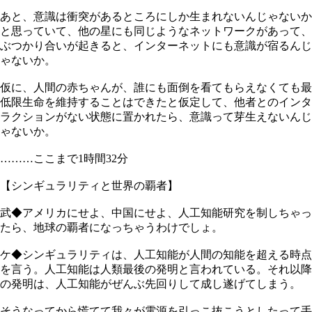
あと、意識は衝突があるところにしか生まれないんじゃないか
と思っていて、他の星にも同じようなネットワークがあって、
ぶつかり合いが起きると、インターネットにも意識が宿るんじ
ゃないか。
仮に、人間の赤ちゃんが、誰にも面倒を看てもらえなくても最
低限生命を維持することはできたと仮定して、他者とのインタ
ラクションがない状態に置かれたら、意識って芽生えないんじ
ゃないか。
………ここまで1時間32分
【シンギュラリティと世界の覇者】
武◆アメリカにせよ、中国にせよ、人工知能研究を制しちゃっ
たら、地球の覇者になっちゃうわけでしょ。
ケ◆シンギュラリティは、人工知能が人間の知能を超える時点
を言う。人工知能は人類最後の発明と言われている。それ以降
の発明は、人工知能がぜんぶ先回りして成し遂げてしまう。
そうなってから慌てて我々が電源を引っこ抜こうとしたって手