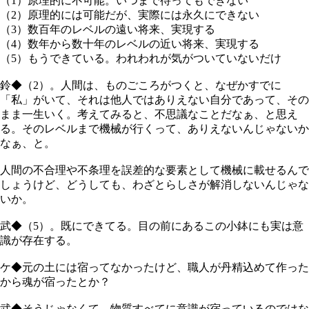
（1）原理的に不可能。いつまで待ってもできない
（2）原理的には可能だが、実際には永久にできない
（3）数百年のレベルの遠い将来、実現する
（4）数年から数十年のレベルの近い将来、実現する
（5）もうできている。われわれが気がついていないだけ
鈴◆（2）。人間は、ものごころがつくと、なぜかすでに
「私」がいて、それは他人ではありえない自分であって、その
まま一生いく。考えてみると、不思議なことだなぁ、と思え
る。そのレベルまで機械が行くって、ありえないんじゃないか
なぁ、と。
人間の不合理や不条理を誤差的な要素として機械に載せるんで
しょうけど、どうしても、わざとらしさが解消しないんじゃな
いか。
武◆（5）。既にできてる。目の前にあるこの小鉢にも実は意
識が存在する。
ケ◆元の土には宿ってなかったけど、職人が丹精込めて作った
から魂が宿ったとか？
武◆そうじゃなくて。物質すべてに意識が宿っているのではな