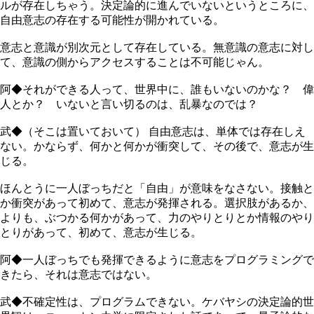
ルが存在しちゃう。決定論的に進んでいないというところに、
自由意志の存在する可能性が開かれている。
意志と意識が別次元として存在している。無意識の意志に対し
て、意識の側からアクセスすることは不可能じゃん。
阿◆それができる人って、世界中に、誰もいないのかな？ 偉
人とか？ いないと言い切るのは、乱暴なのでは？
武◆（そこは置いておいて） 自由意志は、単体では存在しえ
ない。かならず、何かと何かが衝突して、その後で、意志が生
じる。
ほんとうに一人ぼっちだと「自由」が意味をなさない。接触と
か衝突があって初めて、意志が発揮される。選択肢があるか、
よりも、ぶつかる何かがあって、力のやりとりとか情報のやり
とりがあって、初めて、意志が生じる。
阿◆一人ぼっちでも発揮できるように意志をプログラミングで
きたら、それは意志ではない。
武◆不確定性は、プログラムできない。ケバヤシの決定論的世