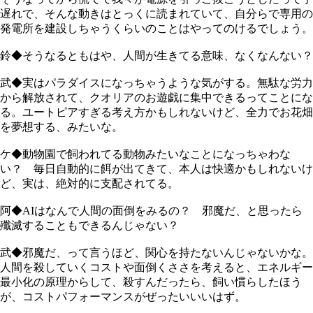
遅れで、そんな動きはとっくに読まれていて、自分らで専用の
発電所を建設しちゃうくらいのことはやってのけるでしょう。
鈴◆そうなるともはや、人間が生きてる意味、なくなんない？
武◆実はパラダイスになっちゃうような気がする。無駄な労力
から解放されて、クオリアのお遊戯に集中できるってことにな
る。ユートピアすぎる考え方かもしれないけど、全力でお花畑
を夢想する、みたいな。
ケ◆動物園で飼われてる動物みたいなことになっちゃわな
い？ 毎日自動的に餌が出てきて、本人は快適かもしれないけ
ど、実は、絶対的に支配されてる。
阿◆AIはなんで人間の面倒をみるの？ 邪魔だ、と思ったら
殲滅することもできるんじゃない？
武◆邪魔だ、って言うほど、関心を持たないんじゃないかな。
人間を殺していくコストや面倒くささを考えると、エネルギー
最小化の原理からして、殺すんだったら、飼い慣らしたほう
が、コストパフォーマンスがぜったいいいはず。