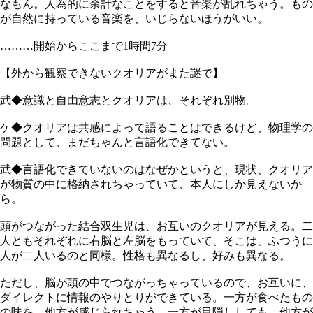
なもん。人為的に余計なことをすると音楽が乱れちゃう。もの
が自然に持っている音楽を、いじらないほうがいい。
………開始からここまで1時間7分
【外から観察できないクオリアがまた謎で】
武◆意識と自由意志とクオリアは、それぞれ別物。
ケ◆クオリアは共感によって語ることはできるけど、物理学の
問題として、まだちゃんと言語化できてない。
武◆言語化できていないのはなぜかというと、現状、クオリア
が物質の中に格納されちゃっていて、本人にしか見えないか
ら。
頭がつながった結合双生児は、お互いのクオリアが見える。二
人ともそれぞれに右脳と左脳をもっていて、そこは、ふつうに
人が二人いるのと同様。性格も異なるし、好みも異なる。
ただし、脳が頭の中でつながっちゃっているので、お互いに、
ダイレクトに情報のやりとりができている。一方が食べたもの
の味を、他方が感じられちゃう。一方が目隠ししても、他方が