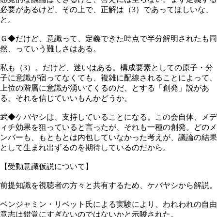
必要があるけど、その上で、正解は（3）であってほしいな、
と。
Ｇ◆だけど、意識って、定義できた時点で半分解明されたも同
然、っていう難しさはある。
私も（3）。だけど、迷いはある。構成要素としての原子・分
子に意識が宿ってなくても、複雑に配線されることによって、
上位の階層に意識が湧いてくるのだ、とする「創発」説があ
る。それを信じていいもんかどうか。
武◆ケバヤシは、支持していることになる。この会自体、メデ
ィチ効果を狙っていると言ったが、それも一種の創発。どのメ
ンバーも、もともとは内包していなかった考えが、議論の結果
として生まれ出ずるのを期待しているのだから。
【受動意識仮説について】
前提知識を視聴者の方々と共有するため、ケバヤシから解説。
ベンジャミン・リベット氏による実験により、われわれの自由
意志は錯覚にすぎないのではないかと示唆された。