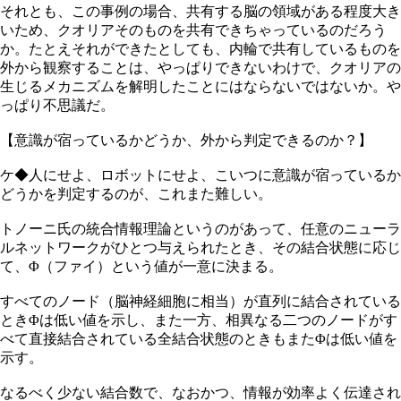
それとも、この事例の場合、共有する脳の領域がある程度大き
いため、クオリアそのものを共有できちゃっているのだろう
か。たとえそれができたとしても、内輪で共有しているものを
外から観察することは、やっぱりできないわけで、クオリアの
生じるメカニズムを解明したことにはならないではないか。や
っぱり不思議だ。
【意識が宿っているかどうか、外から判定できるのか？】
ケ◆人にせよ、ロボットにせよ、こいつに意識が宿っているか
どうかを判定するのが、これまた難しい。
トノーニ氏の統合情報理論というのがあって、任意のニューラ
ルネットワークがひとつ与えられたとき、その結合状態に応じ
て、Φ（ファイ）という値が一意に決まる。
すべてのノード（脳神経細胞に相当）が直列に結合されている
ときΦは低い値を示し、また一方、相異なる二つのノードがす
べて直接結合されている全結合状態のときもまたΦは低い値を
示す。
なるべく少ない結合数で、なおかつ、情報が効率よく伝達され