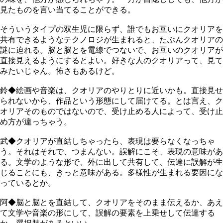
見たものを言い当てることができる。
そういうタイプの双生児に限らず、誰でもお互いにクオリアを
共有できるようなテクノロジが生まれると、たぶんクオリアの
謎に迫れる。脳と脳とを電線でつないで、お互いのクオリアが
直接見えるようにするとよい。好きな人のクオリアって、見て
みたいじゃん。怖さもあるけど。
鈴◆絵画や音楽は、クオリアのやりとりに近いかも。直接見せ
られないから、作品という形態にして届けてる。とは言え、ク
オリアそのものではないので、受け止める人によって、受け止
め方が違っちゃう。
武◆クオリアが直結しちゃったら、表現は要らなくなっちゃ
う。それはそれで、つまんない。誤解にこそ、表現の意味があ
る。文学のような形で、外に出して共有して、伝達に誤解が生
じることにも、きっと意味がある。多様性が生まれる要因にな
っているとか。
阿◆脳と脳とを直結して、クオリアをそのまま伝えるか、あえ
て文学や音楽の形にして、誤解の要素を上乗せして伝達する