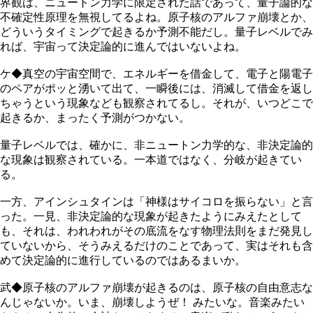
界観は、ニュートン力学に限定された話であって、量子論的な
不確定性原理を無視してるよね。原子核のアルファ崩壊とか、
どういうタイミングで起きるか予測不能だし。量子レベルでみ
れば、宇宙って決定論的に進んではいないよね。
ケ◆真空の宇宙空間で、エネルギーを借金して、電子と陽電子
のペアがポッと湧いて出て、一瞬後には、消滅して借金を返し
ちゃうという現象なども観察されてるし。それが、いつどこで
起きるか、まったく予測がつかない。
量子レベルでは、確かに、非ニュートン力学的な、非決定論的
な現象は観察されている。一本道ではなく、分岐が起きてい
る。
一方、アインシュタインは「神様はサイコロを振らない」と言
った。一見、非決定論的な現象が起きたようにみえたとして
も、それは、われわれがその底流をなす物理法則をまだ発見し
ていないから、そうみえるだけのことであって、実はそれも含
めて決定論的に進行しているのではあるまいか。
武◆原子核のアルファ崩壊が起きるのは、原子核の自由意志な
んじゃないか。いま、崩壊しようぜ！ みたいな。音楽みたい