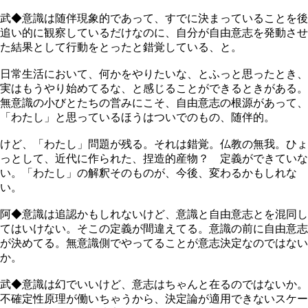
武◆意識は随伴現象的であって、すでに決まっていることを後
追い的に観察しているだけなのに、自分が自由意志を発動させ
た結果として行動をとったと錯覚している、と。
日常生活において、何かをやりたいな、とふっと思ったとき、
実はもうやり始めてるな、と感じることができるときがある。
無意識の小びとたちの営みにこそ、自由意志の根源があって、
「わたし」と思っているほうはついでのもの、随伴的。
けど、「わたし」問題が残る。それは錯覚。仏教の無我。ひょ
っとして、近代に作られた、捏造的産物？ 定義ができていな
い。「わたし」の解釈そのものが、今後、変わるかもしれな
い。
阿◆意識は追認かもしれないけど、意識と自由意志とを混同し
てはいけない。そこの定義が間違えてる。意識の前に自由意志
が決めてる。無意識側でやってることが意志決定なのではない
か。
武◆意識は幻でいいけど、意志はちゃんと在るのではないか。
不確定性原理が働いちゃうから、決定論が適用できないスケー