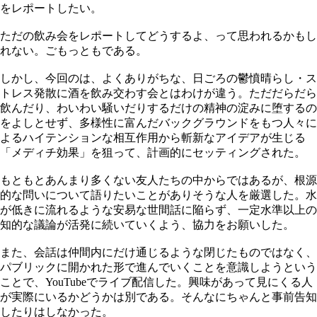
をレポートしたい。
ただの飲み会をレポートしてどうするよ、って思われるかもし
れない。ごもっともである。
しかし、今回のは、よくありがちな、日ごろの鬱憤晴らし・ス
トレス発散に酒を飲み交わす会とはわけが違う。ただだらだら
飲んだり、わいわい騒いだりするだけの精神の淀みに堕するの
をよしとせず、多様性に富んだバックグラウンドをもつ人々に
よるハイテンションな相互作用から斬新なアイデアが生じる
「メディチ効果」を狙って、計画的にセッティングされた。
もともとあんまり多くない友人たちの中からではあるが、根源
的な問いについて語りたいことがありそうな人を厳選した。水
が低きに流れるような安易な世間話に陥らず、一定水準以上の
知的な議論が活発に続いていくよう、協力をお願いした。
また、会話は仲間内にだけ通じるような閉じたものではなく、
パブリックに開かれた形で進んでいくことを意識しようという
ことで、YouTubeでライブ配信した。興味があって見にくる人
が実際にいるかどうかは別である。そんなにちゃんと事前告知
したりはしなかった。