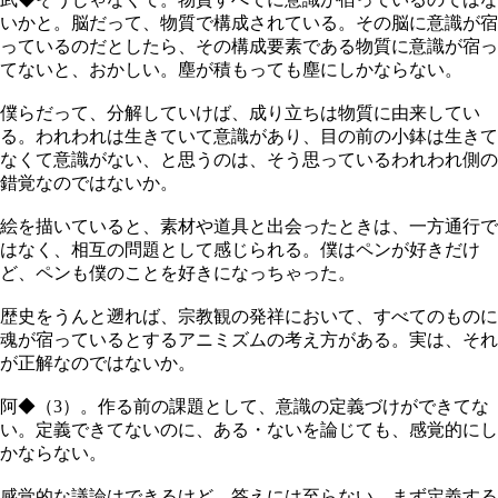
いかと。脳だって、物質で構成されている。その脳に意識が宿
っているのだとしたら、その構成要素である物質に意識が宿っ
てないと、おかしい。塵が積もっても塵にしかならない。
僕らだって、分解していけば、成り立ちは物質に由来してい
る。われわれは生きていて意識があり、目の前の小鉢は生きて
なくて意識がない、と思うのは、そう思っているわれわれ側の
錯覚なのではないか。
絵を描いていると、素材や道具と出会ったときは、一方通行で
はなく、相互の問題として感じられる。僕はペンが好きだけ
ど、ペンも僕のことを好きになっちゃった。
歴史をうんと遡れば、宗教観の発祥において、すべてのものに
魂が宿っているとするアニミズムの考え方がある。実は、それ
が正解なのではないか。
阿◆（3）。作る前の課題として、意識の定義づけができてな
い。定義できてないのに、ある・ないを論じても、感覚的にし
かならない。
感覚的な議論はできるけど、答えには至らない。まず定義する