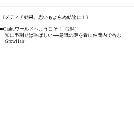
《メディチ効果。思いもよらぬ結論に！》
■Otakuワールドへようこそ！［264］
知に串刺せば香ばしい──意識の謎を肴に仲間内で呑む
GrowHair