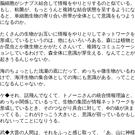
脳細胞がシナプス結合して情報をやりとりするのと似ている。
もし、粘菌が、もっとうんと複雑な結合状態を呈するようにな
ると、単細胞生物の寄り合い所帯が全体として意識をもつよう
になるのか。
たくさんの生物がお互いに情報をやりとりしてネットワークを
形成しているというのは、他にもいろいろある。森には植物と
か昆虫とか微生物とかがたくさんいて、複雑なコミュニケーシ
ョンしているわけで。森全体に意識が芽生える、なんてことが
起きうるんじゃないか。
海のちょっとした浅瀬の底にだって、めっちゃ微生物がいるわ
けで、海洋生物の集合体としての海にも意識がある、ってこと
になるんじゃないか。
ケ◆それ、話飛んでなくて、トノーニさんの統合情報理論と、
めっちゃ関係しているって。生物の集団が情報ネットワークを
形成しているとき、そのつながり具合に対して、Φの値が決ま
ってくる。これがけっこう大きいと、意識が宿っているかもし
れないってことになりうる。
武◆大昔の人間は、それをふっと感じ取って、「あ、山に神様