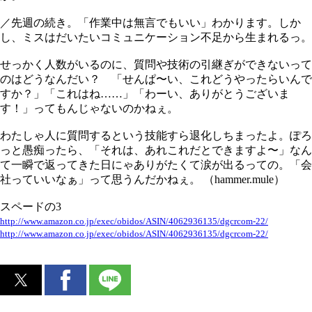
／先週の続き。「作業中は無言でもいい」わかります。しか
し、ミスはだいたいコミュニケーション不足から生まれるっ。
せっかく人数がいるのに、質問や技術の引継ぎができないって
のはどうなんだい？ 「せんぱ〜い、これどうやったらいんで
すか？」「これはね……」「わーい、ありがとうございま
す！」ってもんじゃないのかねぇ。
わたしゃ人に質問するという技能すら退化しちまったよ。ぽろ
っと愚痴ったら、「それは、あれこれだとできますよ〜」なん
て一瞬で返ってきた日にゃありがたくて涙が出るっての。「会
社っていいなぁ」って思うんだかねぇ。 （hammer.mule）
スペードの3
http://www.amazon.co.jp/exec/obidos/ASIN/4062936135/dgcrcom-22/
http://www.amazon.co.jp/exec/obidos/ASIN/4062936135/dgcrcom-22/