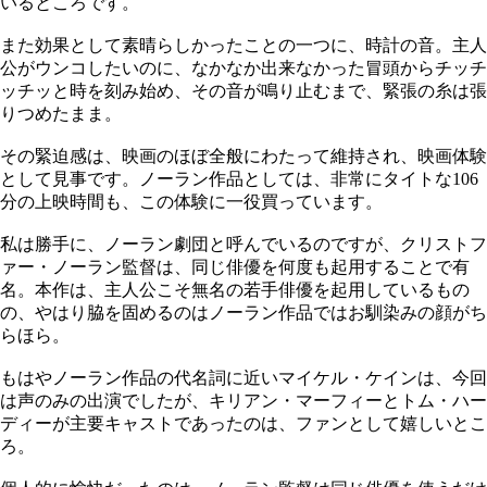
いるところです。
また効果として素晴らしかったことの一つに、時計の音。主人
公がウンコしたいのに、なかなか出来なかった冒頭からチッチ
ッチッと時を刻み始め、その音が鳴り止むまで、緊張の糸は張
りつめたまま。
その緊迫感は、映画のほぼ全般にわたって維持され、映画体験
として見事です。ノーラン作品としては、非常にタイトな106
分の上映時間も、この体験に一役買っています。
私は勝手に、ノーラン劇団と呼んでいるのですが、クリストフ
ァー・ノーラン監督は、同じ俳優を何度も起用することで有
名。本作は、主人公こそ無名の若手俳優を起用しているもの
の、やはり脇を固めるのはノーラン作品ではお馴染みの顔がち
らほら。
もはやノーラン作品の代名詞に近いマイケル・ケインは、今回
は声のみの出演でしたが、キリアン・マーフィーとトム・ハー
ディーが主要キャストであったのは、ファンとして嬉しいとこ
ろ。