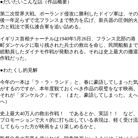
●だいたいこんな話（作品概要）
第二次世界大戦。ポーランド侵攻に勝利したドイツ軍は、その
後一年足らずで北フランスまで勢力を広げ、新兵器の圧倒的火
力と戦法で英仏連合軍を追い詰める。
イギリス首相チャーチルは1940年5月26日、フランス北部の港
町ダンケルクに取り残された兵士の救出を命じ、民間船舶まで
総動員したダイナモ作戦が発動される。それは史上最大の撤退
作戦だった。
●わたくし的見解
今年の一本は「ラ・ラ・ランド」と、春に豪語してしまった気
がするのですが、本年度観ておくべき作品の双璧をなす映画。
それが「ダンケルク」です。（また、豪語してしまった。えへ
へ）
史上最大40万人の救出作戦！ であるとか、実話！！ など、
プロモーションで大々的に打ち出している表現は、軽く受け流
してもらった方が映画をより楽しめるかと。