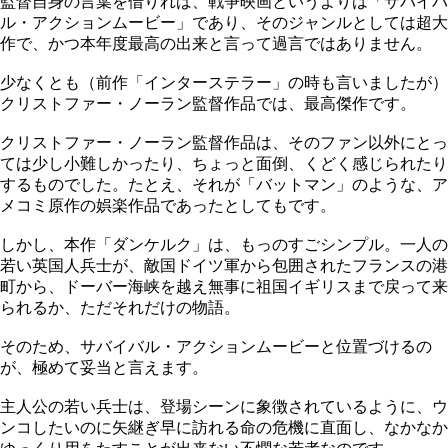
監督自身の言葉を借りれば、戦争映画というよりは「サバイバ
ル・アクションムービー」であり、そのジャンルとしては超大
作で、かつ本年度最高の出来と言って過言ではありません。
少なくとも（前作「インターステラー」の時も言いましたが）
クリストファー・ノーラン監督作品では、最高傑作です。
クリストファー・ノーラン監督作品は、そのファン以外にとっ
ては少し小難しかったり、ちょっと面倒、くどく感じられたり
するものでした。たとえ、それが「バットマン」のような、ア
メコミ原作の娯楽作品であったとしてもです。
しかし、本作「ダンケルク」は、もっのすごシンプル。一人の
若い英国人兵士が、敵国ドイツ軍から包囲されたフランスの港
町から、ドーバー海峡を越え無事に祖国イギリスまで戻って来
られるか、ただそれだけの物語。
そのため、サバイバル・アクションムービーと位置づけるの
が、極めて妥当と言えます。
主人公の若い兵士は、登場シーンに象徴されているように、ウ
ンコしたいのに矢継ぎ早に訪れる命の危機に直面し、なかなか