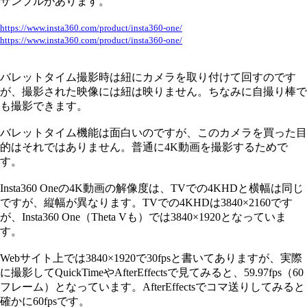
サンプルがあります。
https://www.insta360.com/product/insta360-one/
https://www.insta360.com/product/insta360-one/
バレットタイム撮影時は紐にカメラを取り付けて回すのです
が、撮影された映像には紐は映りません。ちなみに自撮り棒で
も撮影できます。
バレットタイム機能は面白いのですが、このカメラを買った目
的はそれではありません。普通に4K動画を撮影するためで
す。
Insta360 Oneの4K動画の解像度は、TVでの4KHDと横幅は同じ
ですが、縦幅が異なります。TVでの4KHDは3840×2160です
が、Insta360 One（Theta Vも）では3840×1920となっていま
す。
Webサイト上では3840×1920で30fpsと書いてありますが、実際
に撮影してQuickTimeやAfterEffectsで見てみると、59.97fps（60
フレーム）となっています。AfterEffectsでコマ送りしてみると
確かに60fpsです。