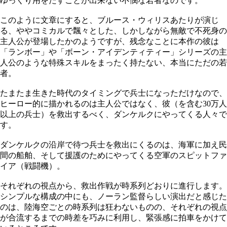
ゆっくり用をたすことが出来ない不憫な若者なのです。
このように文章にすると、ブルース・ウィリスあたりが演じ
る、ややコミカルで飄々とした、しかしながら無敵で不死身の
主人公が登場したかのようですが、残念なことに本作の彼は
「ランボー」や「ボーン・アイデンティティー」シリーズの主
人公のような特殊スキルをまったく持たない、本当にただの若
者。
たまたま生きた時代のタイミングで兵士になっただけなので、
ヒーロー的に描かれるのは主人公ではなく、彼（を含む30万人
以上の兵士）を救出するべく、ダンケルクにやってくる人々で
す。
ダンケルクの沿岸で待つ兵士を救出にくるのは、海軍に加え民
間の船舶、そして援護のためにやってくる空軍のスピットファ
イア（戦闘機）。
それぞれの視点から、救出作戦が時系列どおりに進行します。
シンプルな構成の中にも、ノーラン監督らしい演出だと感じた
のは、陸海空ごとの時系列は狂わないものの、それぞれの視点
が合流するまでの時差を巧みに利用し、緊張感に拍車をかけて