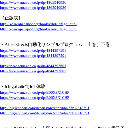
https://www.amazon.co.jp/dp/4865940936
https://www.amazon.co.jp/dp/4865940936
［正誤表］
http://www.openspc2.org/book/error/ichigoLatte/
http://www.openspc2.org/book/error/ichigoLatte/
・After Effects自動化サンプルプログラム 上巻、下巻
https://www.amazon.co.jp/dp/4844397591
https://www.amazon.co.jp/dp/4844397591
https://www.amazon.co.jp/dp/4844397605
https://www.amazon.co.jp/dp/4844397605
・IchigoLatteでIoT体験
https://www.amazon.co.jp/dp/B06X3X1CHP
https://www.amazon.co.jp/dp/B06X3X1CHP
http://digiconcart.com/dccartstore/cart/info/2561/218591
http://digiconcart.com/dccartstore/cart/info/2561/218591