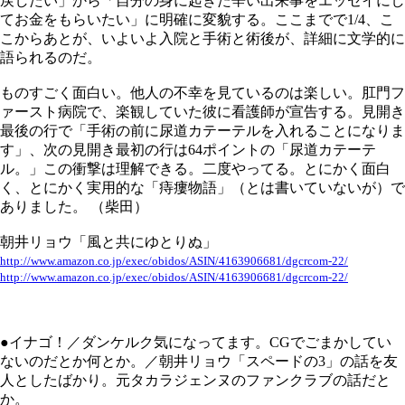
戻したい」から「自分の身に起きた辛い出来事をエッセイにし
てお金をもらいたい」に明確に変貌する。ここまでで1/4、こ
こからあとが、いよいよ入院と手術と術後が、詳細に文学的に
語られるのだ。
ものすごく面白い。他人の不幸を見ているのは楽しい。肛門フ
ァースト病院で、楽観していた彼に看護師が宣告する。見開き
最後の行で「手術の前に尿道カテーテルを入れることになりま
す」、次の見開き最初の行は64ポイントの「尿道カテーテ
ル。」この衝撃は理解できる。二度やってる。とにかく面白
く、とにかく実用的な「痔瘻物語」（とは書いていないが）で
ありました。 （柴田）
朝井リョウ「風と共にゆとりぬ」
http://www.amazon.co.jp/exec/obidos/ASIN/4163906681/dgcrcom-22/
http://www.amazon.co.jp/exec/obidos/ASIN/4163906681/dgcrcom-22/
●イナゴ！／ダンケルク気になってます。CGでごまかしてい
ないのだとか何とか。／朝井リョウ「スペードの3」の話を友
人としたばかり。元タカラジェンヌのファンクラブの話だと
か。