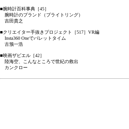
■腕時計百科事典［45］
腕時計のブランド（ブライトリング）
吉田貴之
■クリエイター手抜きプロジェクト［517］VR編
Insta360 Oneでバレットタイム
古籏一浩
■映画ザビエル［42］
陸海空、こんなところで世紀の救出
カンクロー