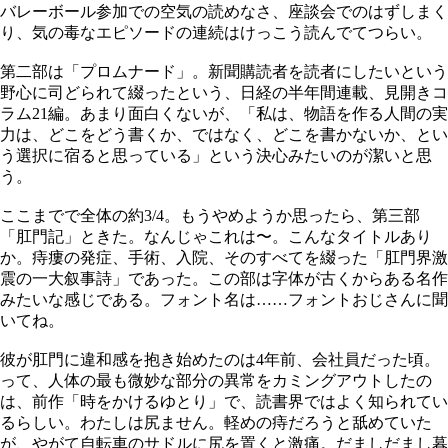
バレーボール参加での空気の読めなさ、座談会でのはずしまく
り、気の毒なエピソードの連続はけっこう読んでてつらい。
第二部は「プロムナード」。新聞購読者を読者にしたいという
野心に司どられて綴ったという、日経の半年間連載、見開きコ
ラム21編。あまり面白くないが、「私は、物語を作る人間の実
力は、どこをどう書くか、ではなく、どこを書かないか、とい
う選択に宿ると思っている」という決心みたいのが潔いと思
う。
ここまでで全体の約3/4。もうやめようか思ったら、第三部
「肛門記」ときた。なんじゃこれは〜。こんなタイトルあり
か。痔瘻の発症、手術、入院、そのすべてを綴った「肛門界激
震の一大叙事詩」であった。この部は字体が古くからある名作
みたいな感じである。フォント名は……フォントおじさんに聞
いてね。
彼が肛門に違和感を抱き始めたのは4年前、会社員だった頃。
って、人体の最も微妙な部分の異常をカミングアウトしたの
は、前作「時をかけるゆとり」で、読書界ではよく知られてい
るらしい。わたしは尻ません。軽めの痔だろうと舐めていた
が、やがて自転車のサドルに尻を置くと激痛。だましだまし暮