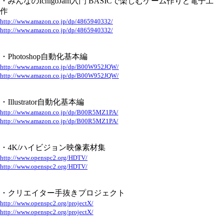
・みんなのIchigoJam入門 BASICで楽しむゲーム作りと電子工
作
http://www.amazon.co.jp/dp/4865940332/
http://www.amazon.co.jp/dp/4865940332/
・Photoshop自動化基本編
http://www.amazon.co.jp/dp/B00W952JQW/
http://www.amazon.co.jp/dp/B00W952JQW/
・Illustrator自動化基本編
http://www.amazon.co.jp/dp/B00R5MZ1PA/
http://www.amazon.co.jp/dp/B00R5MZ1PA/
・4K/ハイビジョン映像素材集
http://www.openspc2.org/HDTV/
http://www.openspc2.org/HDTV/
・クリエイター手抜きプロジェクト
http://www.openspc2.org/projectX/
http://www.openspc2.org/projectX/