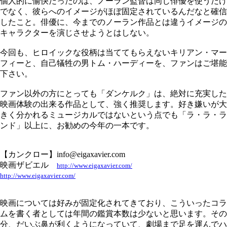
個人的に愉快だったのは、ノーラン監督は同じ俳優を使うだけ
でなく、彼らへのイメージがほぼ固定されているんだなと確信
したこと。俳優に、今までのノーラン作品とは違うイメージの
キャラクターを演じさせようとはしない。
今回も、ヒロイックな役柄は当ててもらえないキリアン・マー
フィーと、自己犠牲の男トム・ハーディーを、ファンはご堪能
下さい。
ファン以外の方にとっても「ダンケルク」は、絶対に充実した
映画体験の出来る作品として、強く推奨します。好き嫌いが大
きく分かれるミュージカルではないという点でも「ラ・ラ・ラ
ンド」以上に、お勧めの今年の一本です。
【カンクロー】info@eigaxavier.com
映画ザビエル
http://www.eigaxavier.com/
http://www.eigaxavier.com/
映画については好みが固定化されてきており、こういったコラ
ムを書く者としては年間の鑑賞本数は少ないと思います。その
分、だいぶ鼻が利くようになっていて、劇場まで足を運んでハ