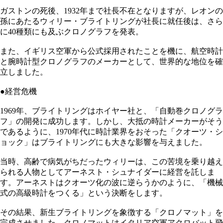
ガストンの死後、1932年まで社長不在となりますが、レオンの
孫にあたるウィリー・ブライトリングが社長に就任後は、さら
に40種類にも及ぶクロノグラフを発表。
また、イギリス空軍から公式採用されたことを機に、航空時計
と腕時計型クロノグラフのメーカーとして、世界的な地位を確
立しました。
●経営危機
1969年、ブライトリングはホイヤー社と、「自動巻クロノグラ
フ」の開発に成功します。しかし、大抵の時計メーカーがそう
であるように、1970年代に時計業界をおそった「クオーツ・シ
ョック」はブライトリングにも大きな影響を与えました。
当時、高齢で病気がちだったウィリーは、この苦境を乗り越え
られる人物としてアーネスト・シュナイダーに経営を託しま
す。アーネストはクオーツ化の波に逆らうかのように、「機械
式の高級時計をつくる」という決断をします。
その結果、新生ブライトリングを象徴する「クロノマット」を
完成させました。クロノマットはイタリア空軍アクロバット飛