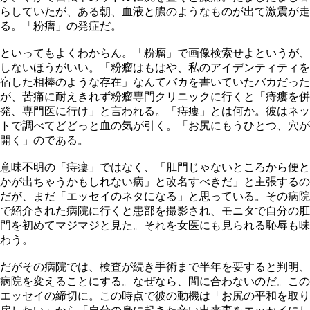
らしていたが、ある朝、血液と膿のようなものが出て激震が走
る。「粉瘤」の発症だ。
といってもよくわからん。「粉瘤」で画像検索せよというが、
しないほうがいい。「粉瘤はもはや、私のアイデンティティを
宿した相棒のような存在」なんてバカを書いていたバカだった
が、苦痛に耐えきれず粉瘤専門クリニックに行くと「痔瘻を併
発、専門医に行け」と言われる。「痔瘻」とは何か。彼はネッ
トで調べてどどっと血の気が引く。「お尻にもうひとつ、穴が
開く」のである。
意味不明の「痔瘻」ではなく、「肛門じゃないところから便と
かが出ちゃうかもしれない病」と改名すべきだ」と主張するの
だが、まだ「エッセイのネタになる」と思っている。その病院
で紹介された病院に行くと患部を撮影され、モニタで自分の肛
門を初めてマジマジと見た。それを女医にも見られる恥辱も味
わう。
だがその病院では、検査が続き手術まで半年を要すると判明、
病院を変えることにする。なぜなら、間に合わないのだ。この
エッセイの締切に。この時点で彼の動機は「お尻の平和を取り