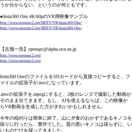
うか分からない、というのが何ともです。
●Insta360 One 4K/60pのVR用映像サンプル
http://www.openspc2.org/HDTV/VR/Insta360-One/
http://www.openspc2.org/HDTV/VR/Insta360-One/
【古籏一浩】openspc@alpha.ocn.ne.jp
http://www.openspc2.org/
http://www.openspc2.org/
Insta360 OneのファイルをSDカードから直接コピーすると、フ
ァイルの拡張子が.insvになっています。
.insvの拡張子を.mpegにすると、2枚のレンズで撮影した動画が
そのまま出てきます。もし、AIを使えるならば、この映像か
らVR動画を生成した方がきれいかもしれません。
今年の稲刈りは簡単に終了。山に夕食のおかずであるキノコを
採りに行ったら、豊作でした。質の悪いキノコは採らずに、い
いものだけを採ってきました。