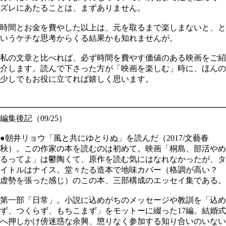
ズレにあたることは、まずありません。
時間とお金を費やした以上は、元を取るまで楽しまないと、と
いうケチな思考からくる結果かも知れませんが。
私の文章と比べれば、必ず時間を費やす価値のある映画をご紹
介します。読んで下さった方が「映画を楽しむ」時に、ほんの
少しでもお役に立てれば嬉しく思います。
━━━━━━━━━━━━━━━━━━━━━━━━━━━━
編集後記（09/25）
●朝井リョウ「風と共にゆとりぬ」を読んだ（2017/文藝春
秋）。この作家の本を読むのは初めて。映画「桐島、部活やめ
るってよ」は鬱陶くて、原作を読む気にはなれなかったが、タ
イトルはナイス。堂々たる造本で地味カバー（格調が高い？
虚勢を張った感じ）のこの本、三部構成のエッセイ集である。
第一部「日常」。小説に込めがちのメッセージや教訓を「込め
ず、つくらず、もちこまず」をモットーに綴った17編。結婚式
へ押しかけ傍迷惑な余興、懲りなく参加する知り合いのいない