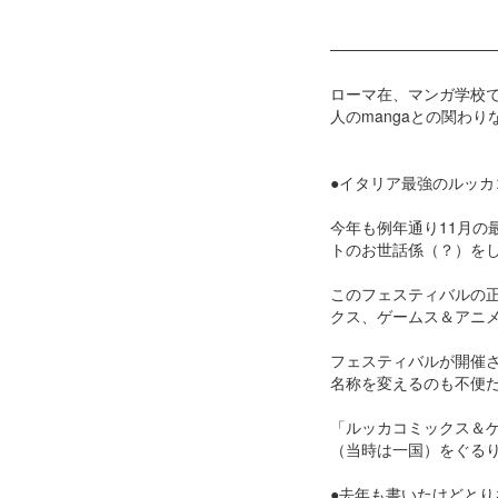
───────────────
ローマ在、マンガ学校で
人のmangaとの関わ
●イタリア最強のルッカ
今年も例年通り11月
トのお世話係（？）を
このフェスティバルの
クス、ゲームス＆アニ
フェスティバルが開催
名称を変えるのも不便
「ルッカコミックス＆
（当時は一国）をぐる
●去年も書いたけどとり