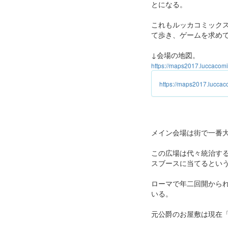
とになる。
これもルッカコミック
て歩き、ゲームを求め
↓会場の地図。
https://maps2017.luccaco
https://maps2017.lucca
メイン会場は街で一番
この広場は代々統治す
スブースに当てるとい
ローマで年二回開から
いる。
元公爵のお屋敷は現在