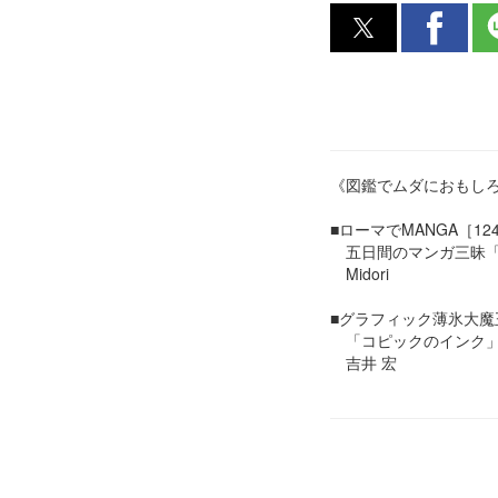
《図鑑でムダにおもし
■ローマでMANGA［12
五日間のマンガ三昧「
Midori
■グラフィック薄氷大魔
「コピックのインク」
吉井 宏