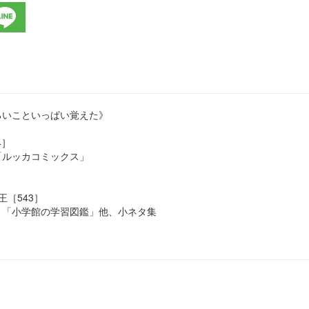
ろいこといっぱい覚えた》
4］
ルッカコミックス」
王［543］
「小学館の学習図鑑」他、小ネタ集