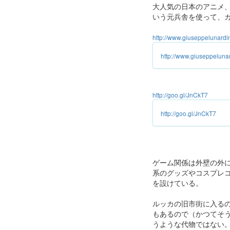
大人気の日本のアニメ
いう元兵舎を使って、
http://www.giuseppelunardini
http://www.giuseppelunard
http://goo.gl/JnCkT7
http://goo.gl/JnCkT7
ゲーム関係は外壁の外
系のグッズやコスプレ
を設けている。
ルッカの旧市街に入る
もあるので（かつてそ
うような代物ではない