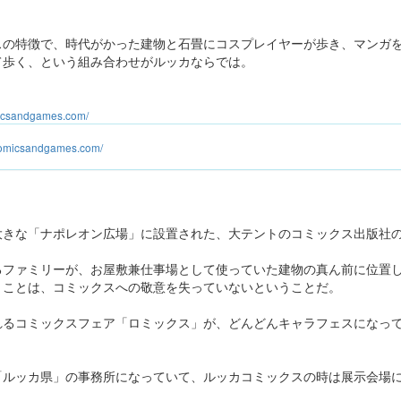
スの特徴で、時代がかった建物と石畳にコスプレイヤーが歩き、マンガ
て歩く、という組み合わせがルッカならでは。
micsandgames.com/
comicsandgames.com/
大きな「ナポレオン広場」に設置された、大テントのコミックス出版社
るファミリーが、お屋敷兼仕事場として使っていた建物の真ん前に位置
うことは、コミックスへの敬意を失っていないということだ。
れるコミックスフェア「ロミックス」が、どんどんキャラフェスになっ
「ルッカ県」の事務所になっていて、ルッカコミックスの時は展示会場