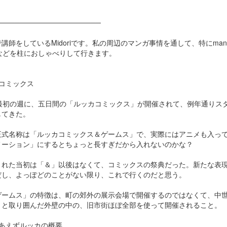
────────────────────
講師をしているMidoriです。私の周辺のマンガ事情を通して、特にma
りなどを柱におしゃべりして行きます。
コミックス
の最初の週に、五日間の「ルッカコミックス」が開催されて、例年通りス
してきた。
正式名称は「ルッカコミックス＆ゲームス」で、実際にはアニメも入っ
メーション」にするとちょっと長すぎだから入れないのかな？
された当初は「＆」以後はなくて、コミックスの祭典だった。新たな表
だし、よっぽどのことがない限り、これで行くのだと思う。
ゲームス」の特徴は、町の郊外の展示会場で開催するのではなくて、中
りと取り囲んだ外壁の中の、旧市街ほぼ全部を使って開催されること。
あえずルッカの概要