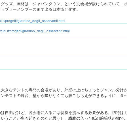
、グッズ、画材は「ジャパンタウン」という別会場が設けられていて、
カップラーメンブースまで出る日本街と化す。
.it/progetti/giardino_degli_osservanti.html
ini.it/progetti/giardino_degli_osservanti.html
に大きなテントの専門の会場があり、外壁の上はちょっとジャンル分け
コンテストの舞台、壁から降りなくても腹ごしらえができるように、食
のは自由だけど、各会場に入るには切符を提示する必要がある。切符は
ういうことが多々起きたのだと思う）、繊維の入った紙の腕輪状の物で
。