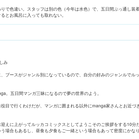
わりで色違い。スタッフは別の色（今年は水色）で、五日間ぶっ通し装
けるとお風呂に入っても取れない。
しみ
に、ブースがジャンル別になっているので、自分の好みのジャンルでル
nga。五日間マンガ三昧になるので夢の世界のよう。
役目で行くわけだが、マンガに囲まれる以外にmanga家さんとお近づ
お迎えに上がってルッカコミックスとしてようこそのご挨拶をする10分
いう場合もあるし、昼食も夕食もご一緒という場合もあって密度にかな