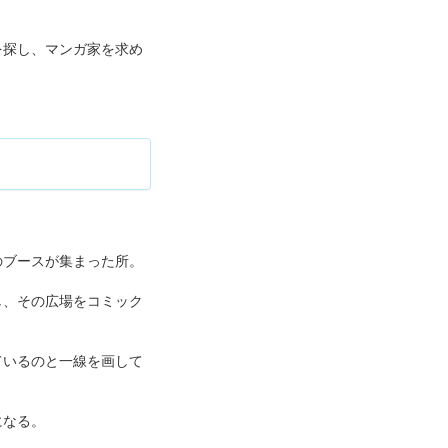
を探し、マンガ家を求め
のブースが集まった所。
し、その広場をコミック
ているのと一線を画して
になる。