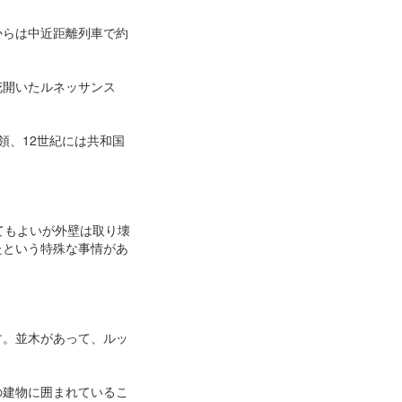
からは中近距離列車で約
花開いたルネッサンス
領、12世紀には共和国
てもよいが外壁は取り壊
たという特殊な事情があ
す。並木があって、ルッ
の建物に囲まれているこ