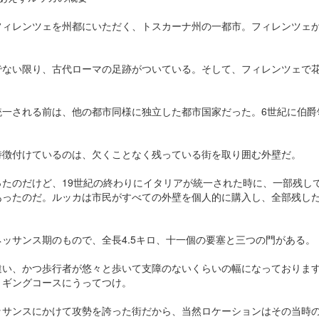
フィレンツェを州都にいただく、トスカーナ州の一都市。フィレンツェ
でない限り、古代ローマの足跡がついている。そして、フィレンツェで
一される前は、他の都市同様に独立した都市国家だった。6世紀に伯爵
特徴付けているのは、欠くことなく残っている街を取り囲む外壁だ。
ったのだけど、19世紀の終わりにイタリアが統一された時に、一部残し
あったのだ。ルッカは市民がすべての外壁を個人的に購入し、全部残し
ッサンス期のもので、全長4.5キロ、十一個の要塞と三つの門がある。
違い、かつ歩行者が悠々と歩いて支障のないくらいの幅になっておりま
ョギングコースにうってつけ。
ッサンスにかけて攻勢を誇った街だから、当然ロケーションはその当時