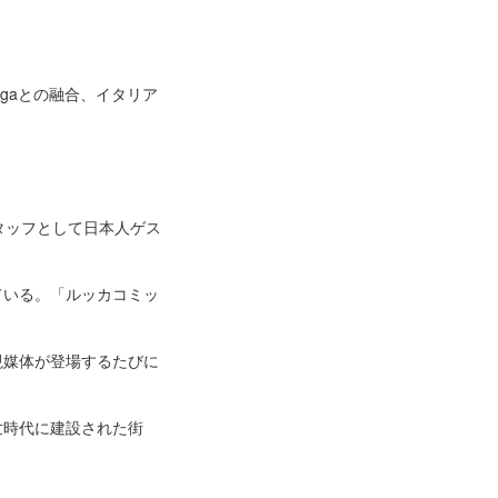
ngaとの融合、イタリア
タッフとして日本人ゲス
ている。「ルッカコミッ
現媒体が登場するたびに
世時代に建設された街