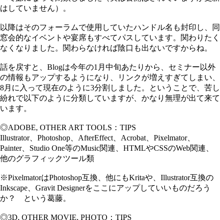
はしていません）。
以降はそのフォーラムで使用していたハンドル名も封印し、同
窓会的なイベントや宴席もすべてパスしています。関わりたく
なくなりました。関わらなければ陰口も出ないですからね。
話を戻すと、Blogは今年の1月中旬あたりから、セミナー以外
の情報もアップするようになり、リンクが増えすぎてしまい、
8月に入って現在のように3分割しました。ということで、苦し
紛れで以下のように分類していますが、かなり無理が出て来て
います。
◎ADOBE, OTHER ART TOOLS：TIPS
Illustrator、Photoshop、AfterEffect、Acrobat、Pixelmator、
Painter、Studio One等のMusic関連、HTMLやCSSのWeb関連、
他のグラフィックツール類
※PixelmatorはPhotoshop互換、他にもKritaや、Illustrator互換の
Inkscape、Gravit Designerをここにアップしていいものだろう
か？ という葛藤。
◎3D, OTHER MOVIE, PHOTO：TIPS