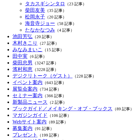
タカスギシンタロ
（23 記事）
柴田友美
（35 記事）
松岡永子
（20 記事）
海音寺ジョー
（58 記事）
たなかなつみ
（4 記事）
池田芳弘
（20 記事）
木村きこり
（27 記事）
みなみまいこ
（15 記事）
田中実
（6 記事）
柴田忠男
（3247 記事）
濱村和恵
（3228 記事）
デジクリトーク（ゲスト）
（228 記事）
イベント案内
（643 記事）
展覧会案内
（734 記事）
セミナー案内
（366 記事）
新製品ニュース
（2 記事）
ブックガイド／メイキング・オブ・ブックス
（89 記事）
マガジンガイド
（106 記事）
Webサイト案内
（89 記事）
募集案内
（91 記事）
プレゼント
（199 記事）