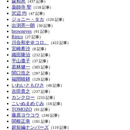
森和恵
（437 記事）
薬師寺 聖
（118 記事）
沢辺 均
（47 記事）
ジョニー・タカ
（120 記事）
出渕亮一朗
（30 記事）
browneyes
（91 記事）
Ririco
（27 記事）
川合和史＠コロ。
（422 記事）
宮崎希沙
（8 記事）
織田隆治
（232 記事）
平山遵子
（37 記事）
若林健一
（385 記事）
関口浩之
（297 記事）
福間晴耕
（129 記事）
いわいともひさ
（46 記事）
吉田貴之
（237 記事）
カンクロー
（233 記事）
こいぬまめぐみ
（18 記事）
TOMOZO
（91 記事）
藤原ヨウコウ
（246 記事）
関根正幸
（181 記事）
超短編ナンバーズ
（119 記事）