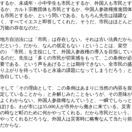
するか、未成年・小中学生も市民とするか、外国人も市民とす
るか、カルト宗教団体も市民とするか、中国人参政権推進団体
も市民とするか、という問いである。もちろん先生は躊躇な
く、すべてイエスと即答してくれた。そうだ、市民はほとんど
万能の存在なのだ。
地方自治法には「市民」は存在しない。それは古い法典だから
だという。だから、なんの規定もない（ということは、架空
の）「市民」を主役にして、外国人参政権の導入を目指してい
るのだ。先生は「多くの市民が切実感をもって、この条例が必
要である、という声をあげることは期待できない。全市民の盛
り上がりを待っていると永遠の課題になってしまうだろう」と
告白している。
そして「その理由として、この条例はあまりに当然の内容を規
定していることから」と弁解じみたことをいうが、その意味が
よくわからない。外国人参政権なんていうと、一瞬でしらっと
ぼける。わが市には35,000人が市外から働きに来ている。災害
の時など町のために何かやってくれる。だから市民だという。
やってくれるだろうな。外国人は災害時に略奪なんて当たり前
だからな。