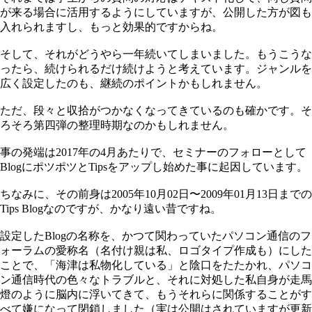
が来る場合に活用するようにしていますが、公開した方が図も
入れられますし、もっと効果的ですからね。
そして、それがどうやら一年続いてしまいました。もうこうな
ったら、続けられるだけ続けようと考えています。ジャンルを
広く設定したのも、継続のポイントかもしれません。
ただ、段々と収拾がつかなくなってきているのも確かです。そ
ろそろ第四弾の整理時期なのかもしれません。
事の発端は2017年の4月あたりで、セミナーのフォローとして
BlogにポツポツとTipsをアップし始めた事に起因しています。
ちなみに、その前身は2005年10月02日〜2009年01月13日までの
Tips Blogなのですが、かなり遠い昔ですね。
設定したBlogの名称を、かつて関わっていたパソコン通信のフ
ォーラムの愛称名（名付け親は私、ロゴタイプ作成も）にした
ことで、「海津は私物化している」と陰口をたたかれ、パソコ
ン通信時代の色々なトラブルと、それに対処した私自身が走馬
燈のように脳内に浮いてきて、もうそれらに関係することがす
べて嫌になって閉鎖しました（実は公開はされていますが更新