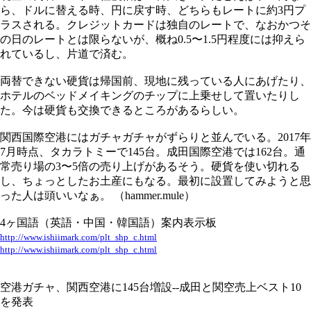
ら、ドルに替える時、円に戻す時、どちらもレートに約3円プ
ラスされる。クレジットカードは独自のレートで、なおかつそ
の日のレートとは限らないが、概ね0.5〜1.5円程度には抑えら
れているし、片道で済む。
両替できない硬貨は帰国前、現地に残っている人にあげたり、
ホテルのベッドメイキングのチップに上乗せして置いたりし
た。今は硬貨も交換できるところがあるらしい。
関西国際空港にはガチャガチャがずらりと並んでいる。2017年
7月時点、タカラトミーで145台。成田国際空港では162台。通
常売り場の3〜5倍の売り上げがあるそう。硬貨を使い切れる
し、ちょっとしたお土産にもなる。最初に設置してみようと思
った人は頭いいなぁ。 （hammer.mule）
4ヶ国語（英語・中国・韓国語）案内表示板
http://www.ishiimark.com/plt_shp_c.html
http://www.ishiimark.com/plt_shp_c.html
空港ガチャ、関西空港に145台増設--成田と関空売上ベスト10
を発表