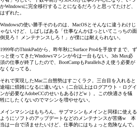
かWindowsに完全移行することになるだろうと思ってたけど、
はずれた。
Windowsの使い勝手そのものは、MacOSとそんなに違うわけじ
ゃないけど、しばしばある「仕事なんかほっといてこっちの面
倒見ろ！ メンテナンスしろ！」が僕には耐えられない。
1999年のThinkPadから、昨年秋にSurface Pro4を手放すまで、ず
っと使ってきたWindowsマシンが今は一台もない。3ds Max必
須の仕事が終了したので、BootCampもParallelsさえ使う必要が
なくなってる。
それで実現したMac二台態勢はすごくラク。三台目を入れると
途端に煩雑になるに違いない（二台以上はログアウト・ログイ
ンが必要なAdobeCCのせいもあるけどw ）。この快適さを犠
牲にしたくないのでマシンを増やせない。
メインマシンはもちろん、サブマシンもメインと同様に使える
ようにソフトのアップデートなどのメンテナンスが苦痛w 本
当は一台で済ませたいけど、仕事的にはちょっと危険なんで。