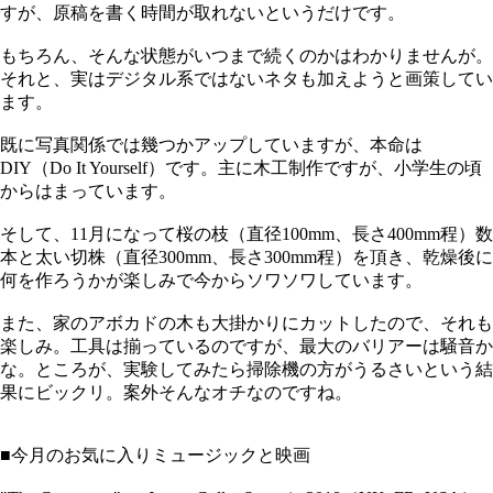
すが、原稿を書く時間が取れないというだけです。
もちろん、そんな状態がいつまで続くのかはわかりませんが。
それと、実はデジタル系ではないネタも加えようと画策してい
ます。
既に写真関係では幾つかアップしていますが、本命は
DIY（Do It Yourself）です。主に木工制作ですが、小学生の頃
からはまっています。
そして、11月になって桜の枝（直径100mm、長さ400mm程）数
本と太い切株（直径300mm、長さ300mm程）を頂き、乾燥後に
何を作ろうかが楽しみで今からソワソワしています。
また、家のアボカドの木も大掛かりにカットしたので、それも
楽しみ。工具は揃っているのですが、最大のバリアーは騒音か
な。ところが、実験してみたら掃除機の方がうるさいという結
果にビックリ。案外そんなオチなのですね。
■今月のお気に入りミュージックと映画