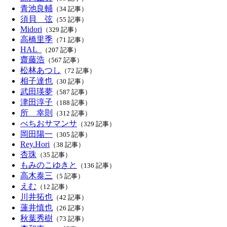
青池良輔
（34 記事）
須貝 弦
（55 記事）
Midori
（329 記事）
高橋里季
（71 記事）
HAL_
（207 記事）
齋藤浩
（567 記事）
松林あつし
（72 記事）
相子達也
（30 記事）
武田瑛夢
（587 記事）
津田淳子
（188 記事）
所 幸則
（312 記事）
べちおサマンサ
（329 記事）
岡田陽一
（305 記事）
Rey.Hori
（38 記事）
杏珠
（35 記事）
もみのこゆきと
（136 記事）
高木泰三
（5 記事）
えむ
（12 記事）
川井拓也
（42 記事）
蓮井慎也
（26 記事）
秋葉秀樹
（73 記事）