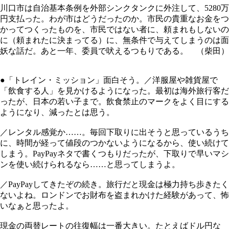
川口市は自治基本条例を外部シンクタンクに外注して、5280万
円支払った。わが市はどうだったのか。市民の貴重なお金をつ
かってつくったものを、市民ではない者に、頼まれもしないの
に（頼まれたに決まってる）に、無条件で与えてしまうのは面
妖な話だ。あと一年、委員で吠えるつもりである。 （柴田）
●「トレイン・ミッション」面白そう。／洋服屋や雑貨屋で
「飲食する人」を見かけるようになった。最初は海外旅行客だ
ったが、日本の若い子まで。飲食禁止のマークをよく目にする
ようになり、減ったとは思う。
／レンタル感覚か……。毎回下取りに出そうと思っているうち
に、時間が経って値段のつかないようになるから、使い続けて
しまう。PayPayネタで書くつもりだったが、下取りで早いマシ
ンを使い続けられるなら……と思ってしまうよ。
／PayPayしてきたぞの続き。旅行だと現金は極力持ち歩きたく
ないよね。ロンドンでお財布を盗まれかけた経験があって、怖
いなぁと思ったよ。
現金の両替レートの往復幅は一番大きい。たとえばドル円な