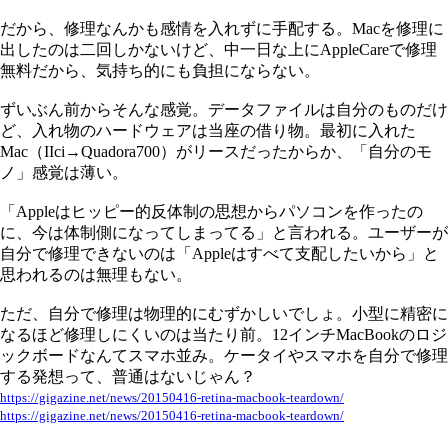
だから、修理なんかも感情を入れずに手配する。Macを修理に
出したのは二回しかないけど、中一日な上にAppleCareで修理
無料だから、気持ち的にも負担にならない。
ずいぶん前からそんな感覚。データファイルは自分のものだけ
ど、入れ物のハードウェアは当座の借り物。最初に入れた
Mac（IIci→Quadora700）がリースだったからか、「自分のモ
ノ」感覚は薄い。
「Appleはヒッピー的反体制の思想からパソコンを作ったの
に、今は体制側になってしまってる」と言われる。ユーザーが
自分で修理できないのは「Appleはすべて支配したいから」と
思われるのは無理もない。
ただ、自分で修理は物理的にむずかしいでしょ。小型に精密に
なるほど修理しにくいのは当たり前。12インチMacBookのロジ
ックボードなんてスマホ並み。ケータイやスマホを自分で修理
する発想って、普通はないじゃん？
https://gigazine.net/news/20150416-retina-macbook-teardown/
https://gigazine.net/news/20150416-retina-macbook-teardown/