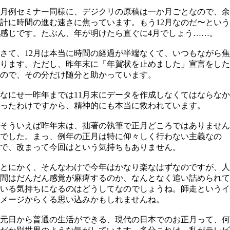
月例セミナー同様に、デジクリの原稿は一か月ごとなので、余
計に時間の進む速さに焦っています。もう12月なのだ〜という
感じです。たぶん、年が明けたら直ぐに4月でしょう……。
さて、12月は本当に時間の経過が半端なくて、いつもながら焦
ります。ただし、昨年末に「年賀状を止めました」宣言をした
ので、その分だけ随分と助かっています。
なにせ一昨年までは11月末にデータを作成しなくてはならなか
ったわけですから、精神的にも本当に救われています。
そういえば昨年末は、拙著の執筆で正月どころではありません
でした。まっ、例年の正月は特に仰々しく行わない主義なの
で、改まって今回はという気持ちもありません。
とにかく、そんなわけで今年はかなり楽なはずなのですが、人
間はだんだん感覚が麻痺するのか、なんとなく追い詰められて
いる気持ちになるのはどうしてなのでしょうね。師走というイ
メージからくる思い込みかもしれませんね。
元日から普通の生活ができる、現代の日本でのお正月って、何