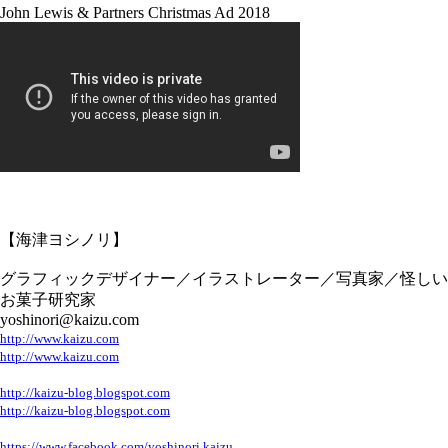
John Lewis & Partners Christmas Ad 2018
【海津ヨシノリ】
グラフィックデザイナー／イラストレーター／写真家／怪しい
お菓子研究家
yoshinori@kaizu.com
http://www.kaizu.com
http://www.kaizu.com
http://kaizu-blog.blogspot.com
http://kaizu-blog.blogspot.com
https://www.facebook.com/yoshinori.kaizu