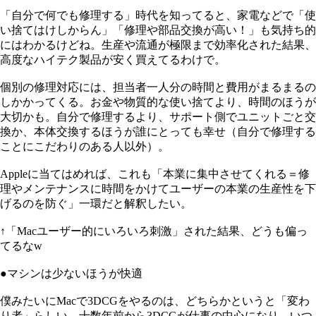
「自分で何でも修理する」時代を知ってると、家電などで「使
い捨てはけしからん」「修理や部品交換が高い！」も気持ち的
にはわかるけどね。生産や流通が極限まで効率化された結果、
高度なハイテク製品が安く買えてるわけで。
個別の修理対応には、担当者一人分の時間と費用がまるまるの
しかかってくる。お金や物質的な使い捨てより、時間のほうが
大切かも。自分で修理するより、サポート側でユニットごと交
換か、本体交換するほうが誰にとっても幸せ（自分で修理する
ことにこだわりのある人以外）。
Appleに当てはめれば、これも「本業に集中させてくれる＝修
理やメンテナンスに時間をかけてユーザーの本業の生産性を下
げるのを防ぐ」一環だと解釈したい。
↑「Macユーザー的にいろいろ刺激」された結果、どうも偏っ
てるなw
●マシンは少ないほうが快適
僕みたいにMacで3DCGをやるのは、どちらかというと「変わ
り者」らしい。十数年前から3DCGが仕事の中心になり、いつ