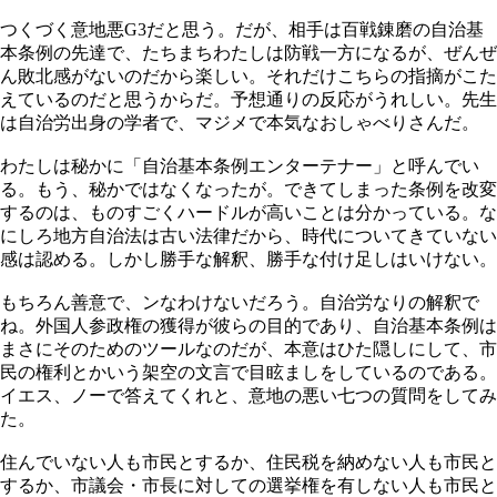
つくづく意地悪G3だと思う。だが、相手は百戦錬磨の自治基
本条例の先達で、たちまちわたしは防戦一方になるが、ぜんぜ
ん敗北感がないのだから楽しい。それだけこちらの指摘がこた
えているのだと思うからだ。予想通りの反応がうれしい。先生
は自治労出身の学者で、マジメで本気なおしゃべりさんだ。
わたしは秘かに「自治基本条例エンターテナー」と呼んでい
る。もう、秘かではなくなったが。できてしまった条例を改変
するのは、ものすごくハードルが高いことは分かっている。な
にしろ地方自治法は古い法律だから、時代についてきていない
感は認める。しかし勝手な解釈、勝手な付け足しはいけない。
もちろん善意で、ンなわけないだろう。自治労なりの解釈で
ね。外国人参政権の獲得が彼らの目的であり、自治基本条例は
まさにそのためのツールなのだが、本意はひた隠しにして、市
民の権利とかいう架空の文言で目眩ましをしているのである。
イエス、ノーで答えてくれと、意地の悪い七つの質問をしてみ
た。
住んでいない人も市民とするか、住民税を納めない人も市民と
するか、市議会・市長に対しての選挙権を有しない人も市民と