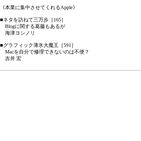
《本業に集中させてくれるApple》
■ネタを訪ねて三万歩［165］
Blogに関する葛藤もあるが
海津ヨシノリ
■グラフィック薄氷大魔王［591］
Macを自分で修理できないのは不便？
吉井 宏