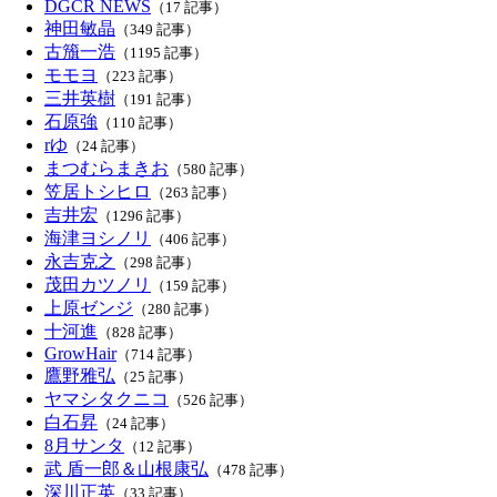
DGCR NEWS
（17 記事）
神田敏晶
（349 記事）
古籏一浩
（1195 記事）
モモヨ
（223 記事）
三井英樹
（191 記事）
石原強
（110 記事）
rゆ
（24 記事）
まつむらまきお
（580 記事）
笠居トシヒロ
（263 記事）
吉井宏
（1296 記事）
海津ヨシノリ
（406 記事）
永吉克之
（298 記事）
茂田カツノリ
（159 記事）
上原ゼンジ
（280 記事）
十河進
（828 記事）
GrowHair
（714 記事）
鷹野雅弘
（25 記事）
ヤマシタクニコ
（526 記事）
白石昇
（24 記事）
8月サンタ
（12 記事）
武 盾一郎＆山根康弘
（478 記事）
深川正英
（33 記事）