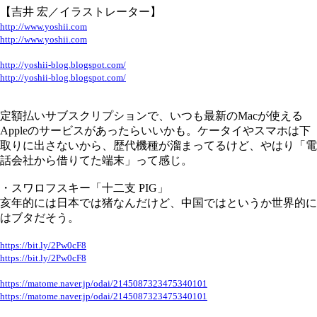
【吉井 宏／イラストレーター】
http://www.yoshii.com
http://www.yoshii.com
http://yoshii-blog.blogspot.com/
http://yoshii-blog.blogspot.com/
定額払いサブスクリプションで、いつも最新のMacが使える
Appleのサービスがあったらいいかも。ケータイやスマホは下
取りに出さないから、歴代機種が溜まってるけど、やはり「電
話会社から借りてた端末」って感じ。
・スワロフスキー「十二支 PIG」
亥年的には日本では猪なんだけど、中国ではというか世界的に
はブタだそう。
https://bit.ly/2Pw0cF8
https://bit.ly/2Pw0cF8
https://matome.naver.jp/odai/2145087323475340101
https://matome.naver.jp/odai/2145087323475340101