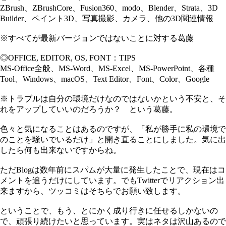
ZBrush、ZBrushCore、Fusion360、modo、Blender、Strata、3D
Builder、ペイント3D、写真撮影、カメラ、他の3D関連情報
※すべてが最新バージョンではないことに対する葛藤
◎OFFICE, EDITOR, OS, FONT：TIPS
MS-Office全般、MS-Word、MS-Excel、MS-PowerPoint、各種
Tool、Windows、macOS、Text Editor、Font、Color、Google
※トラブルは自分の環境だけなのではないかという不安と、そ
れをアップしていいのだろうか？ という葛藤。
色々と気になることはあるのですが、「私が勝手に私の環境で
のことを騒いでいるだけ」と開き直ることにしました。気に出
したら何も出来ないですからね。
ただBlogは数年前にスパムが大量に発生したことで、現在はコ
メントを追うだけにしています。でもTwitterでリアクション出
来ますから、ツッコミはそちらでお願い致します。
ということで、もう、とにかく成り行きに任せるしかないの
で、頑張り続けたいと思っています。実はネタは沢山あるので