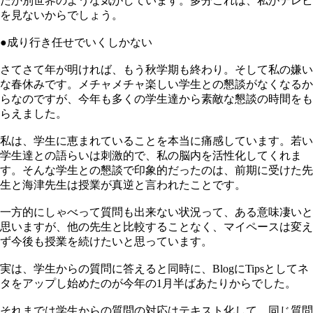
だか別世界のような気がしています。多分これは、私がテレビ
を見ないからでしょう。
●成り行き任せでいくしかない
さてさて年が明ければ、もう秋学期も終わり。そして私の嫌い
な春休みです。メチャメチャ楽しい学生との懇談がなくなるか
らなのですが、今年も多くの学生達から素敵な懇談の時間をも
らえました。
私は、学生に恵まれていることを本当に痛感しています。若い
学生達との語らいは刺激的で、私の脳内を活性化してくれま
す。そんな学生との懇談で印象的だったのは、前期に受けた先
生と海津先生は授業が真逆と言われたことです。
一方的にしゃべって質問も出来ない状況って、ある意味凄いと
思いますが、他の先生と比較することなく、マイペースは変え
ず今後も授業を続けたいと思っています。
実は、学生からの質問に答えると同時に、BlogにTipsとしてネ
タをアップし始めたのが今年の1月半ばあたりからでした。
それまでは学生からの質問の対応はテキスト化して、同じ質問