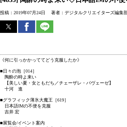
投稿：
2019年07月24日
著者：
デジタルクリエイターズ編集
《何に引っかかっててどう克服したか》
■日々の泡［014］
陶酔の時よ来い
【美しい夏・女ともだち／チェーザレ・パヴェーゼ】
十河 進
■グラフィック薄氷大魔王［619］
日本語IMの不便を克服
吉井 宏
■展覧会/イベント案内