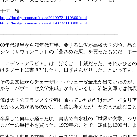
十河 進
https://bn.dgcr.com/archives/20190724110300.html
https://bn.dgcr.com/archives/20190724110300.html
───────────────────────────────────
60年代後半から70年代前半、要するに僕が高校大学の頃、
シン（サヴィンコフ）の「蒼ざめた馬」を買ったものだ。ポー
「アデン・アラビア」は「ぼくは二十歳だった。それがひとの
けをノートに書き写したり、口ずさんだりした。といっても、
その晶文社からチェーザレ・パヴェーゼ全集が出ていたのが、や
から「パヴェーゼ文学集成」が出ているし、岩波文庫では代表
僕は大学のフランス文学科に通っていたのだけれど、イタリア
だから人気があるのかな、と僕は考えたが、そのまま読むこと
卒業して何年か経った頃、書店で白水社の「世界の文学」シリ
カバーの単行本を買った。1979年のことで、定価は1300円
白水社「世界の文学」シリーズには、映画化されたファウルズ