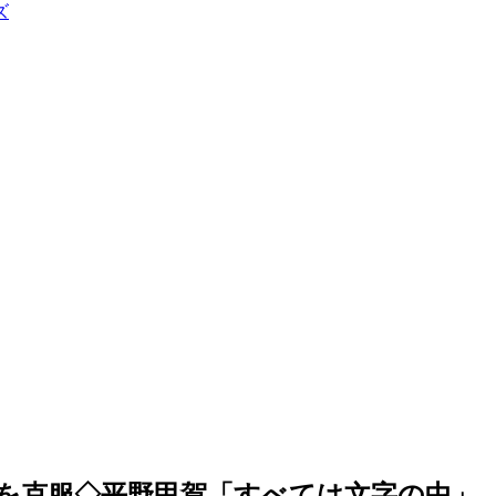
ズ
の不便を克服◇平野甲賀「すべては文字の中」