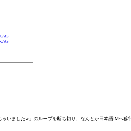
0X7AS
0X7AS
━━━━━━━
戻しちゃいましたw」のループを断ち切り、なんとか日本語IMへ