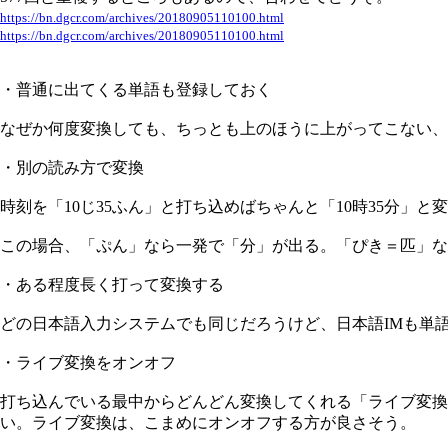
https://bn.dgcr.com/archives/20180905110100.html
https://bn.dgcr.com/archives/20180905110100.html
・普通に出てくる単語も登録しておく
なぜか何度変換しても、ちっとも上のほうに上がってこない、
・別の読み方で変換
時刻を「10じ35ふん」と打ち込めばちゃんと「10時35分
この場合、「ぷん」なら一発で「分」が出る。「ぴき＝匹」な
・ある程度長く打って変換する
どの日本語入力システムでも同じだろうけど、日本語IMも単
・ライブ変換をオンオフ
打ち込んでいる最中からどんどん変換してくれる「ライブ変
い。ライブ変換は、こまめにオンオフする方が良さそう。