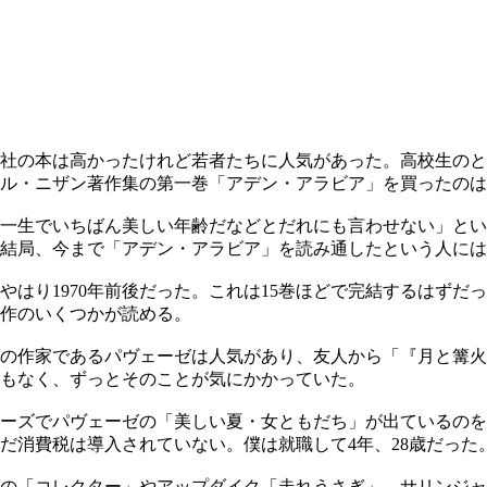
晶文社の本は高かったけれど若者たちに人気があった。高校生の
ル・ニザン著作集の第一巻「アデン・アラビア」を買ったのは
一生でいちばん美しい年齢だなどとだれにも言わせない」とい
結局、今まで「アデン・アラビア」を読み通したという人には
はり1970年前後だった。これは15巻ほどで完結するはずだ
作のいくつかが読める。
の作家であるパヴェーゼは人気があり、友人から「『月と篝火
もなく、ずっとそのことが気にかかっていた。
ーズでパヴェーゼの「美しい夏・女ともだち」が出ているのを
。まだ消費税は導入されていない。僕は就職して4年、28歳だった
の「コレクター」やアップダイク「走れうさぎ」、サリンジャ