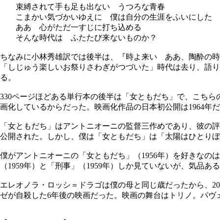
束縛されて手も足も出ない うつろな青春
こまかい気づかいゆえに 僕は自分の生涯をふいにした
ああ 心がただ一すじに打ち込める
そんな時代は ふたたび来ないものか？
ちなみに小林秀雄訳では後半は、『時よ来い ああ、陶酔の
「しじゅう楽しいお祭りさわぎがつづいた」時代は去り、語り
る。
330ページほどある単行本の後半は「女ともだち」で、こち
画化しているからだった。映画化作品の日本初公開は1964年だ
「女ともだち」はアントニオーニの監督三作めであり、彼の評価が
公開された。しかし、僕は「女ともだち」は「太陽はひとりぼ
僕がアントニオーニの「女ともだち」（1956年）を好きな
（1959年）と「刑事」（1959年）しか見ていないが、気
エレオノラ・ロッシ＝ドラゴは僕の母と同じ歳だったから、20
ゼが自殺した6年後の映画だった。映画の舞台はトリノ。パヴ