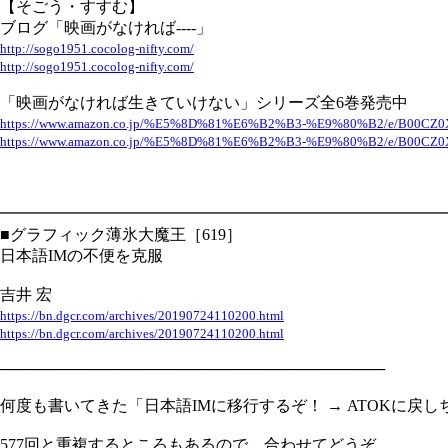
【そごう・すすむ】
ブログ「映画がなければ----」
http://sogo1951.cocolog-nifty.com/
http://sogo1951.cocolog-nifty.com/
「映画がなければ生きていけない」シリーズ全6巻発売中
https://www.amazon.co.jp/%E5%8D%81%E6%B2%B3-%E9%80%B2/e/B00CZ
https://www.amazon.co.jp/%E5%8D%81%E6%B2%B3-%E9%80%B2/e/B00CZ
━━━━━━━━━━━━━━━━━━━━━━━━━━━━
■グラフィック薄氷大魔王［619］
日本語IMの不便を克服
吉井 宏
https://bn.dgcr.com/archives/20190724110200.html
https://bn.dgcr.com/archives/20190724110200.html
───────────────────────────────────
何度も書いてきた「日本語IMに移行するぞ！ → ATOKに
577回と重複するところもあるので、合わせてどうぞ。