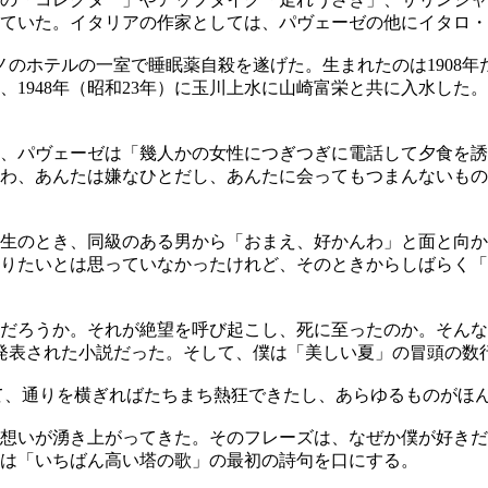
ていた。イタリアの作家としては、パヴェーゼの他にイタロ・
リノのホテルの一室で睡眠薬自殺を遂げた。生まれたのは1908
、1948年（昭和23年）に玉川上水に山崎富栄と共に入水した
、パヴェーゼは「幾人かの女性につぎつぎに電話して夕食を誘
わ、あんたは嫌なひとだし、あんたに会ってもつまんないもの
生のとき、同級のある男から「おまえ、好かんわ」と面と向か
りたいとは思っていなかったけれど、そのときからしばらく「
だろうか。それが絶望を呼び起こし、死に至ったのか。そんな
に発表された小説だった。そして、僕は「美しい夏」の冒頭の数
出て、通りを横ぎればたちまち熱狂できたし、あらゆるものがほ
想いが湧き上がってきた。そのフレーズは、なぜか僕が好きだ
は「いちばん高い塔の歌」の最初の詩句を口にする。