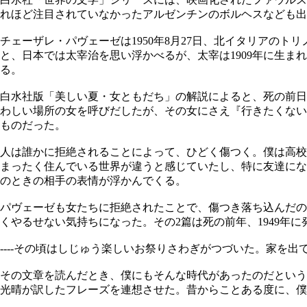
れほど注目されていなかったアルゼンチンのボルヘスなども出
チェーザレ・パヴェーゼは1950年8月27日、北イタリアのト
と、日本では太宰治を思い浮かべるが、太宰は1909年に生まれ
る。
白水社版「美しい夏・女ともだち」の解説によると、死の前日
わしい場所の女を呼びだしたが、その女にさえ『行きたくない
ものだった。
人は誰かに拒絶されることによって、ひどく傷つく。僕は高校
まったく住んでいる世界が違うと感じていたし、特に友達にな
のときの相手の表情が浮かんでくる。
パヴェーゼも女たちに拒絶されたことで、傷つき落ち込んだの
くやるせない気持ちになった。その2篇は死の前年、1949年
----その頃はしじゅう楽しいお祭りさわぎがつづいた。家を
その文章を読んだとき、僕にもそんな時代があったのだという
光晴が訳したフレーズを連想させた。昔からことある度に、僕