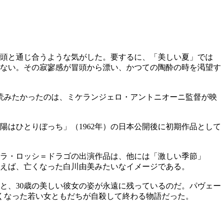
冒頭と通じ合うような気がした。要するに、「美しい夏」では
ない。その寂寥感が冒頭から漂い、かつての陶酔の時を渇望す
読みたかったのは、ミケランジェロ・アントニオーニ監督が映
陽はひとりぼっち」（1962年）の日本公開後に初期作品として
ノラ・ロッシ＝ドラゴの出演作品は、他には「激しい季節」
で言えば、亡くなった白川由美みたいなイメージである。
ると、30歳の美しい彼女の姿が永遠に残っているのだ。パヴェー
くなった若い女ともだちが自殺して終わる物語だった。