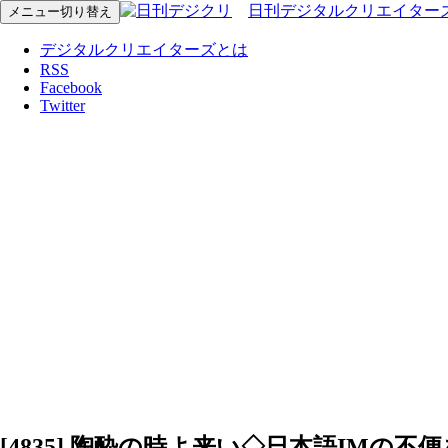
日刊デジタルクリエイター
メニュー切り替え
デジタルクリエイターズとは
RSS
Facebook
Twitter
[4835] 陶酔の時よ来い◇日本語IM