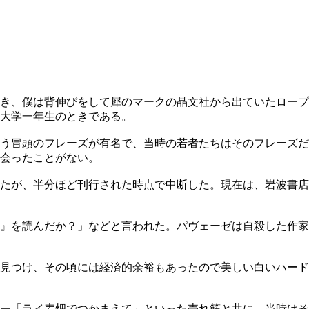
とき、僕は背伸びをして犀のマークの晶文社から出ていたロープ
大学一年生のときである。
う冒頭のフレーズが有名で、当時の若者たちはそのフレーズだ
会ったことがない。
ったが、半分ほど刊行された時点で中断した。現在は、岩波書店
』を読んだか？」などと言われた。パヴェーゼは自殺した作家
見つけ、その頃には経済的余裕もあったので美しい白いハード
。
ー「ライ麦畑でつかまえて」といった売れ筋と共に、当時はそ