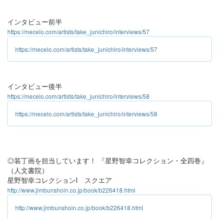
インタビュー前半
https://mecelo.com/artists/take_junichiro/interviews/57
https://mecelo.com/artists/take_junichiro/interviews/57
インタビュー後半
https://mecelo.com/artists/take_junichiro/interviews/58
https://mecelo.com/artists/take_junichiro/interviews/58
◎装丁画を担当しています！ 『星野智幸コレクション・全四巻』
（人文書院）
星野智幸コレクションI スクエア
http://www.jimbunshoin.co.jp/book/b226418.html
http://www.jimbunshoin.co.jp/book/b226418.html