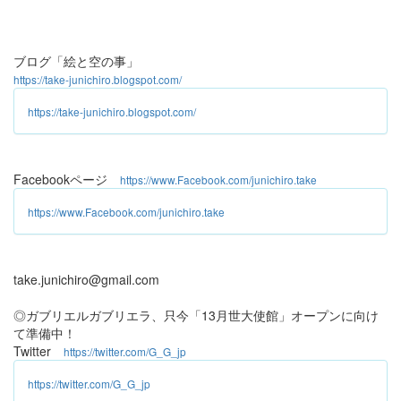
ブログ「絵と空の事」
https://take-junichiro.blogspot.com/
https://take-junichiro.blogspot.com/
Facebookページ
https://www.Facebook.com/junichiro.take
https://www.Facebook.com/junichiro.take
take.junichiro@gmail.com
◎ガブリエルガブリエラ、只今「13月世大使館」オープンに向け
て準備中！
Twitter
https://twitter.com/G_G_jp
https://twitter.com/G_G_jp