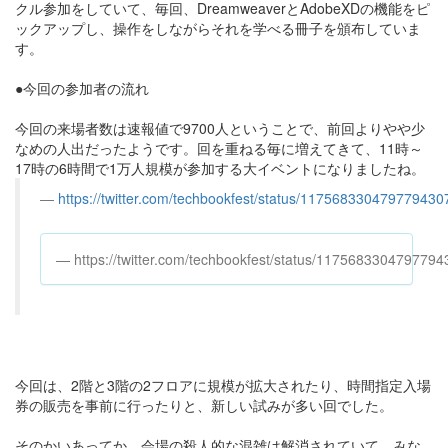
クル参加をしていて、毎回、DreamweaverとAdobeXDの機能をピ
ックアップし、操作をしながらそれを学べる冊子を頒布していま
す。
●今回の参加者の流れ
今回の来場者数は速報値で9700人ということで、前回よりやや少
なめの人出だったようです。回を重ねる毎に増えてきて、11時～
17時の6時間で1万人規模が参加する大イベントになりましたね。
https://twitter.com/techbookfest/status/117568330479779430
https://twitter.com/techbookfest/status/1175683304797794
今回は、2階と3階の2フロアに規模が拡大されたり、時間指定入場
券の販売を事前に行ったりと、新しい試みが多い回でした。
そのかいあってか、会場の殺人的な混雑は解消されていて、みな