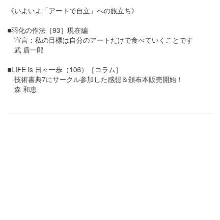
《いよいよ「アートで自立」への旅立ち》
■羽化の作法［93］現在編
宣言：私の目標は自分のアートだけで食べていくことです
武 盾一郎
■LIFE is 日々一歩（106）［コラム］
技術書典7にサークル参加した感想＆頒布本販売開始！
森 和恵