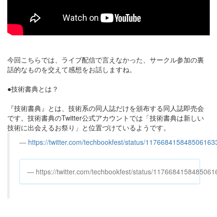
今回こちらでは、ライブ配信で言えなかった、サークル参加の裏
話的なものを交えて感想をお話しますね。
●技術書典とは？
『技術書典』とは、技術系の同人誌だけを頒布する同人誌即売会
です。技術書典のTwitter公式アカウントでは「技術書典は新しい
技術に出会えるお祭り」と位置づけているようです。
https://twitter.com/techbookfest/status/117668415848506163
https://twitter.com/techbookfest/status/1176684158485061