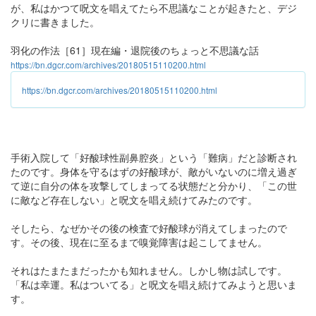
が、私はかつて呪文を唱えてたら不思議なことが起きたと、デジ
クリに書きました。
羽化の作法［61］現在編・退院後のちょっと不思議な話
https://bn.dgcr.com/archives/20180515110200.html
https://bn.dgcr.com/archives/20180515110200.html
手術入院して「好酸球性副鼻腔炎」という「難病」だと診断され
たのです。身体を守るはずの好酸球が、敵がいないのに増え過ぎ
て逆に自分の体を攻撃してしまってる状態だと分かり、「この世
に敵など存在しない」と呪文を唱え続けてみたのです。
そしたら、なぜかその後の検査で好酸球が消えてしまったので
す。その後、現在に至るまで嗅覚障害は起こしてません。
それはたまたまだったかも知れません。しかし物は試しです。
「私は幸運。私はついてる」と呪文を唱え続けてみようと思いま
す。