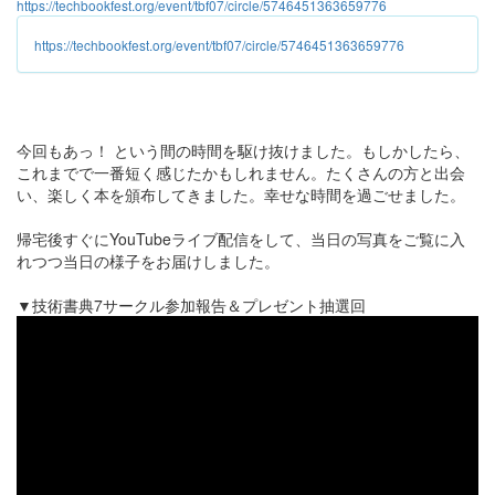
https://techbookfest.org/event/tbf07/circle/5746451363659776
https://techbookfest.org/event/tbf07/circle/5746451363659776
今回もあっ！ という間の時間を駆け抜けました。もしかしたら、
これまでで一番短く感じたかもしれません。たくさんの方と出会
い、楽しく本を頒布してきました。幸せな時間を過ごせました。
帰宅後すぐにYouTubeライブ配信をして、当日の写真をご覧に入
れつつ当日の様子をお届けしました。
▼技術書典7サークル参加報告＆プレゼント抽選回