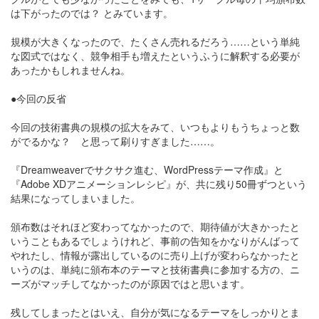
は下がったのでは？ とみています。
規模が大きくなったので、たくさん売れるだろう……という単純
な図式ではなく、競争相手も増えたというふうに解釈する必要が
あったかもしれませんね。
●今回の反省
今回の技術書典の規模の拡大をみて、いつもよりもうちょっと数
がでるかな？ と思って刷りすぎました……。
『Dreamweaverでサクサク進む、WordPressテーマ作成』と
『Adobe XDアニメーションレシピ』が、共に残り50冊ずつという
結果になってしまいました。
頒布数はそれほど変わってなかったので、期待値が大きかったと
いうこともあるでしょうけれど、事前の告知をかなりがんばって
やれたし、情報が露出しているのに売り上げが変わらなかったと
いうのは、単純に頒布本のテーマと技術書典に参加する方の、ニ
ーズがマッチしてなかったのが原因ではと思います。
残してしまったとはいえ、自分が気になるテーマをしっかりとま