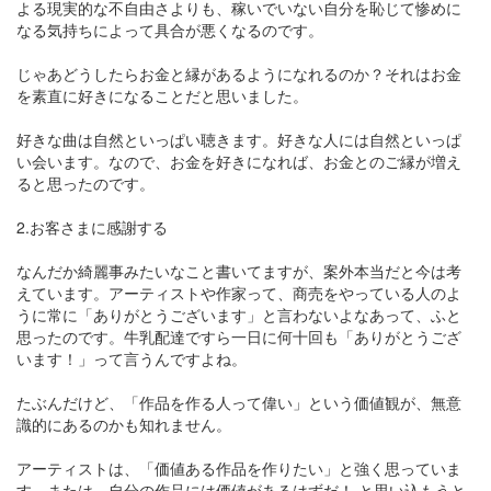
よる現実的な不自由さよりも、稼いでいない自分を恥じて惨めに
なる気持ちによって具合が悪くなるのです。
じゃあどうしたらお金と縁があるようになれるのか？それはお金
を素直に好きになることだと思いました。
好きな曲は自然といっぱい聴きます。好きな人には自然といっぱ
い会います。なので、お金を好きになれば、お金とのご縁が増え
ると思ったのです。
2.お客さまに感謝する
なんだか綺麗事みたいなこと書いてますが、案外本当だと今は考
えています。アーティストや作家って、商売をやっている人のよ
うに常に「ありがとうございます」と言わないよなあって、ふと
思ったのです。牛乳配達ですら一日に何十回も「ありがとうござ
います！」って言うんですよね。
たぶんだけど、「作品を作る人って偉い」という価値観が、無意
識的にあるのかも知れません。
アーティストは、「価値ある作品を作りたい」と強く思っていま
す。または、自分の作品には価値があるはずだ！ と思い込もうと