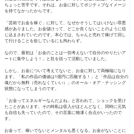
ちょっと苦手です。それは、お金に対してポジティブなイメージ
を持てなかったからです。
「芸術でお金を稼ぐ」に対して、なぜかそうしてはいけない罪悪
感がありました。お金儲けって、どこか良くないことのように信
じ込まされていたのです。本心では、ちゃんと売れて稼げて回し
て行けることを欲しているにも拘わらず。
なので、最初は「お金のことは一切考えないで自分のやりたいア
ートに集中しよう！」と肚を括って活動していました。
しかし、お金について考えてないと、お金に対して両極端になり
ます。「私の作品の価値は1億円に匹敵する！」と「作品は自分の
魂だから無料（売れなくていい）」のオール・オア・ナッシング
状態になってしまうのです。
「お金ってエネルギーなんだよね」と言われて、ショックを受け
たことがあります。その時私は収入がほとんどなく、同時に元気
も自信も失っていたので、その言葉に物凄く合点がいったので
す。
お金って、稼いでないとメンタルも悪くなる。お金がないことに