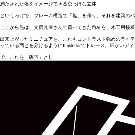
満たされた姿をイメージできる空っぽな立体。
というわけで、フレーム構造で「無」を作り、それを建築のパ
ここから先は、文房具屋さんで買ってきた角材を、木工用接着
出来上がったミニチュアを、これもコントラスト強めのライテ
っている面とを分けるようにIllustratorでトレース。細
で、これを「版下」とし