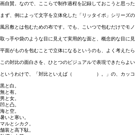
画自賛。なので、ここらで制作過程を記録しておこうと思った
まず、例によって文字を立体化した「リッタイポ」シリーズの
風呂敷とは包むための布です。でも、こいつで包むだけでモノ
取っ手や袋のような目に見えて実用的な面と、概念的な目に見
平面がものを包むことで立体になるというのも、よく考えたら
この対比の面白さを、ひとつのビジュアルで表現できたらよい
というわけで、「対比といえば（ ）。」の、カッコに
黒と白。
無と有。
男と女。
凹と凸。
海と空。
暑いと寒い。
マルとシカク。
舗装と高下駄。