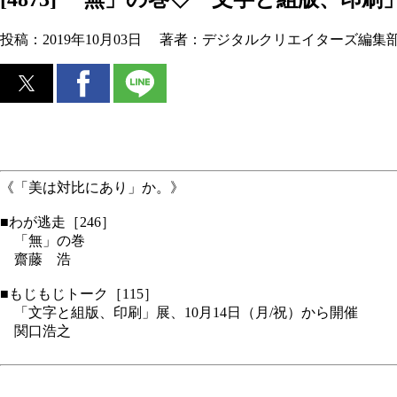
投稿：
2019年10月03日
著者：
デジタルクリエイターズ編集
《「美は対比にあり」か。》
■わが逃走［246］
「無」の巻
齋藤 浩
■もじもじトーク［115］
「文字と組版、印刷」展、10月14日（月/祝）から開催
関口浩之