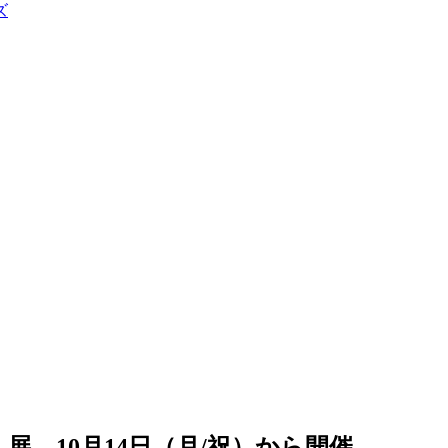
ズ
」展、10月14日（月/祝）から開催