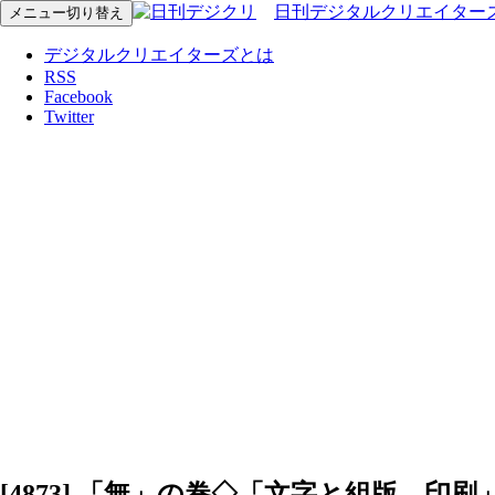
日刊デジタルクリエイター
メニュー切り替え
デジタルクリエイターズとは
RSS
Facebook
Twitter
[4873] 「無」の巻◇「文字と組版、印刷