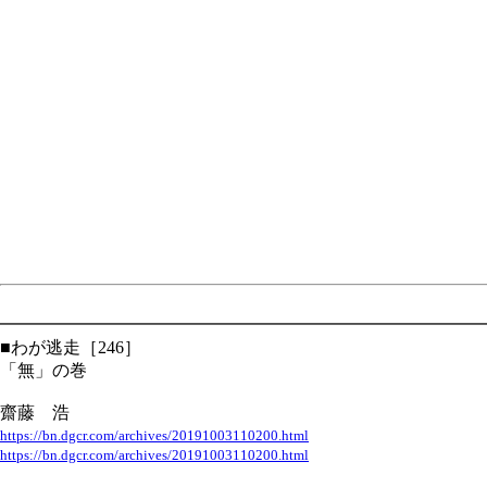
━━━━━━━━━━━━━━━━━━━━━━━━━━━━
■わが逃走［246］
「無」の巻
齋藤 浩
https://bn.dgcr.com/archives/20191003110200.html
https://bn.dgcr.com/archives/20191003110200.html