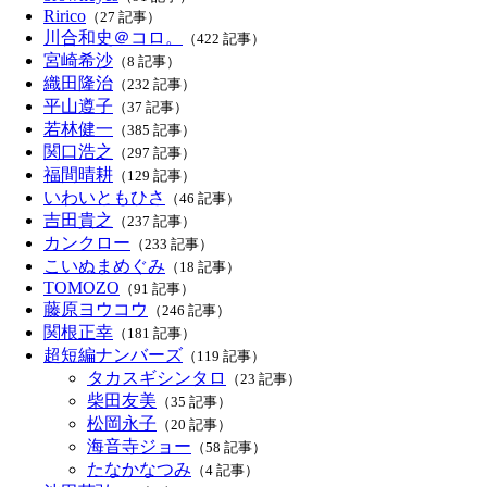
Ririco
（27 記事）
川合和史＠コロ。
（422 記事）
宮崎希沙
（8 記事）
織田隆治
（232 記事）
平山遵子
（37 記事）
若林健一
（385 記事）
関口浩之
（297 記事）
福間晴耕
（129 記事）
いわいともひさ
（46 記事）
吉田貴之
（237 記事）
カンクロー
（233 記事）
こいぬまめぐみ
（18 記事）
TOMOZO
（91 記事）
藤原ヨウコウ
（246 記事）
関根正幸
（181 記事）
超短編ナンバーズ
（119 記事）
タカスギシンタロ
（23 記事）
柴田友美
（35 記事）
松岡永子
（20 記事）
海音寺ジョー
（58 記事）
たなかなつみ
（4 記事）