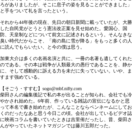
ろがありましたが、そこに息子の姿を見ることができました」
と手をついて礼を言ったという。
それから44年後の現在、先日の朝日新聞に載っていたが、大勝
した自民党がとうとう憲法改正案を見せ始めた。愛国心、国
防、天皇制などについて前文に記述されるという。そんなきな
臭い時代だからこそ、「南の島に雪が降る」をもっと多くの人
に読んでもらいたい、と今の僕は思う。
加東大介は多くの名画名演と共に、一冊の名著も遺してくれた
のである。その本は戦争が人類最大の愚行であることを、静か
に、そして感動的に訴える力を未だに失っていない。いや、ま
すます強めている。
【そごう・すすむ】sogo@mbf.nifty.com
柴田さんの編集後記で私の本が出ることが知られ、会社でも冷
やかされ始めた。6年前、作っている雑誌の宣伝になるかと思
って本名で書き始めたが、こんなことならペンネームにしてお
くのだったなあと思う今日この頃。会社が出しているビデオ誌
に映画コラムを書いていたときは吉里侑だったし、昔、柴田さ
んがやっていたネットマガジンでは藤川五郎だった。