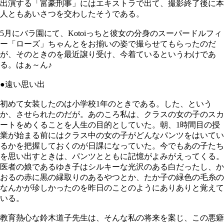
出演する「富豪刑事」にはエキストラで出て、撮影終了後に本
人ともあいさつを交わしたそうである。
5月にバラ園にて、Kotoiっちと彼女の分身のスーパードルフィ
ー「ローズ」ちゃんとをお揃いの姿で撮らせてもらったのだ
が、そのときのを最近譲り受け、今着ているというわけであ
る。はぁ～ん♪
●遠い思い出
初めて女装したのは小学校1年のときである。した、という
か、させられたのだが。あのころ私は、クラスの女の子のスカ
ートをめくることを人生の目的としていた。朝、1時間目の授
業が始まる前にはクラス中の女の子がどんなパンツをはいてい
るかを把握しておくのが日課になっていた。今でもあの子たち
を思い出すときは、パンツとともに記憶がよみがえってくる。
医者の娘であるゆき子はシルキーな光沢のある白だったし、か
おるの赤に黒の縁取りのあるやつとか、たか子の緑色の毛糸の
なんかが珍しかったのを昨日のことのようにありありと覚えて
いる。
教育熱心な鈴木道子先生は、そんな私の将来を案じ、この悪癖