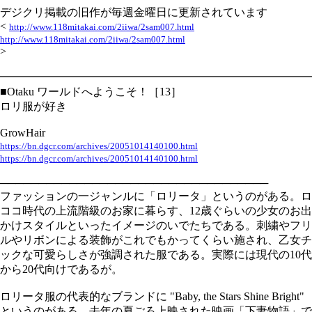
デジクリ掲載の旧作が毎週金曜日に更新されています
<
http://www.118mitakai.com/2iiwa/2sam007.html
http://www.118mitakai.com/2iiwa/2sam007.html
>
━━━━━━━━━━━━━━━━━━━━━━━━━━━━
■Otaku ワールドへようこそ！［13］
ロリ服が好き
GrowHair
https://bn.dgcr.com/archives/20051014140100.html
https://bn.dgcr.com/archives/20051014140100.html
───────────────────────────────────
ファッションの一ジャンルに「ロリータ」というのがある。ロ
ココ時代の上流階級のお家に暮らす、12歳ぐらいの少女のお出
かけスタイルといったイメージのいでたちである。刺繍やフリ
ルやリボンによる装飾がこれでもかってくらい施され、乙女チ
ックな可愛らしさが強調された服である。実際には現代の10代
から20代向けであるが。
ロリータ服の代表的なブランドに "Baby, the Stars Shine Bright"
というのがある。去年の夏ごろ上映された映画「下妻物語」で