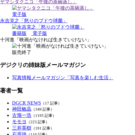
ヤマシタクニコ「午後の茶碗蒸し」
電子版
永吉克之「怒りのブドウ球菌」
書籍版
電子版
十河進「映画がなければ生きていけない」
販売終了
デジクリの姉妹版メールマガジン
写真情報メールマガジン「写真を楽しむ生活」
著者一覧
DGCR NEWS
（17 記事）
神田敏晶
（349 記事）
古籏一浩
（1195 記事）
モモヨ
（223 記事）
三井英樹
（191 記事）
石原強
（110 記事）