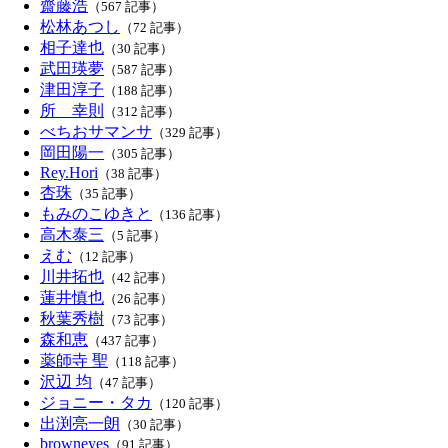
齋藤浩
（567 記事）
松林あつし
（72 記事）
相子達也
（30 記事）
武田瑛夢
（587 記事）
津田淳子
（188 記事）
所 幸則
（312 記事）
べちおサマンサ
（329 記事）
岡田陽一
（305 記事）
Rey.Hori
（38 記事）
杏珠
（35 記事）
もみのこゆきと
（136 記事）
高木泰三
（5 記事）
えむ
（12 記事）
川井拓也
（42 記事）
蓮井慎也
（26 記事）
秋葉秀樹
（73 記事）
森和恵
（437 記事）
薬師寺 聖
（118 記事）
沢辺 均
（47 記事）
ジョニー・タカ
（120 記事）
出渕亮一朗
（30 記事）
browneyes
（91 記事）