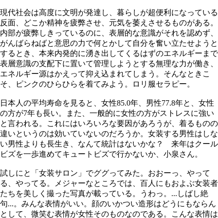
現代社会は高度に文明が発達し、暮らしが超便利になっている
反面、どこか精神を疲弊させ、元気を萎えさせるものがある。
内部が疲弊しきっているのに、表層的な意識がそれを認めず、
がんばらねばと意思の力で何とかして自分を奮い立たせようと
するとき、本来内発的に湧き出してくるはずのエネルギーまで
表層意識の支配下に置いて管理しようとする無理な力が働き、
エネルギー源はかえって抑え込まれてしまう。そんなときこ
そ、ピンクのひらひらを着てみよう。ロリ服セラピー。
日本人の平均寿命を見ると、女性85.0年、男性77.8年と、女性
の方が7年も長い。また、一般的に女性の方がストレスに強い
と言われる。これにはいろいろな要因があろうが、着るものの
違いというのは効いていないのだろうか。女装する男性はしな
い男性よりも長生き、なんて統計はないかな？ 来年はクール
ビズを一歩進めてキュートビズで行かないか、小泉さん。
試しにと「女装サロン」でググってみた。おおーっ、やって
る、やってる。メジャーなところでは、百人にもおよぶ女装者
たちを美しく撮った写真が載っている。うわっ。...しばし絶
句...。みんな表情がいい。顔のいかつい造形はどうにもならん
として、微笑む表情が女性そのものなのである。こんな表情は