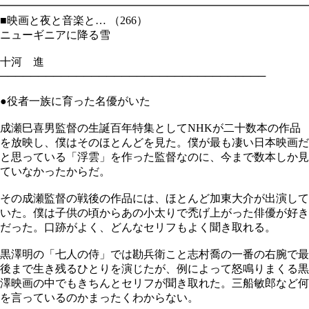
━━━━━━━━━━━━━━━━━━━━━━━━━━━━
■映画と夜と音楽と… （266）
ニューギニアに降る雪
十河 進
───────────────────────────────────
●役者一族に育った名優がいた
成瀬巳喜男監督の生誕百年特集としてNHKが二十数本の作品
を放映し、僕はそのほとんどを見た。僕が最も凄い日本映画だ
と思っている「浮雲」を作った監督なのに、今まで数本しか見
ていなかったからだ。
その成瀬監督の戦後の作品には、ほとんど加東大介が出演して
いた。僕は子供の頃からあの小太りで禿げ上がった俳優が好き
だった。口跡がよく、どんなセリフもよく聞き取れる。
黒澤明の「七人の侍」では勘兵衛こと志村喬の一番の右腕で最
後まで生き残るひとりを演じたが、例によって怒鳴りまくる黒
澤映画の中でもきちんとセリフが聞き取れた。三船敏郎など何
を言っているのかまったくわからない。