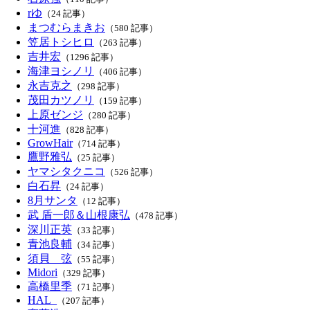
rゆ
（24 記事）
まつむらまきお
（580 記事）
笠居トシヒロ
（263 記事）
吉井宏
（1296 記事）
海津ヨシノリ
（406 記事）
永吉克之
（298 記事）
茂田カツノリ
（159 記事）
上原ゼンジ
（280 記事）
十河進
（828 記事）
GrowHair
（714 記事）
鷹野雅弘
（25 記事）
ヤマシタクニコ
（526 記事）
白石昇
（24 記事）
8月サンタ
（12 記事）
武 盾一郎＆山根康弘
（478 記事）
深川正英
（33 記事）
青池良輔
（34 記事）
須貝 弦
（55 記事）
Midori
（329 記事）
高橋里季
（71 記事）
HAL_
（207 記事）