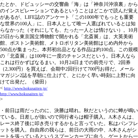
たとか、ドビュッシーの交響曲「海」は「神奈川沖浪裏」から
のインスピレーションであるということはどこかで読んだ覚え
があるが、LIFE誌のアンケート「この1000年でもっとも重要
な世界の100人」に、日本人として唯一人選ばれているとは知
らなかった（それにしても、たった一人とは情けない）。10月
25日から東京国立博物館で開かれる「北斎展」は、大英美術
館、ボストン美術館、メトロポリタン美術館はじめ内外から
500点が集まった。本邦初出品となる作品は約100点。この規模
の「北斎展」は100年に一度のチャンスだという。日本人なら
これは行かずばなるまい。10月24日までの前売りで、2回券
（2,300円）を買えば、会期中2回行けて700円お得だ。メール
マガジン2誌を早朝に仕上げて、とにかく早い時刻に上野に向
けて出発だ。（柴田）
<
http://www.hokusaiten.jp/
http://www.hokusaiten.jp/
>
・前日は雨だったのに、決勝は晴れ。秋だというのに蝉が鳴い
ている。日差しが強いので同行者らは帽子購入。A木さんは、
レース終了後に叩き売りするかもと言っていた。私はパンフレ
ットを購入。自由席の我らは、前日の大雨の中、A木さんがシ
ートを張っているというスプーンカーブに向う。ゲートから一