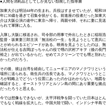
●人間を消耗品としてしか見ない頽廃した指導層
加東大介は明治44年の生まれ。兵役はすませていたが、昭和18
年に30歳を過ぎて召集令状がくる。前進座の役者だった加東大
介は大阪公演の途中に東京へ帰り、両親や姉、それに妻に見送
られて軍隊に入る。
入隊し大阪に移送され、司令部の用事で外出したときに稲垣浩
監督・坂東妻三郎主演「無法松の一生」を見ようとして憲兵に
とがめられるエピソードがある。映画を見ようとしたのは、無
法松が仕える吉岡ぼっちゃんの役で甥の沢村アキヲ（後の長門
裕之）が出ているからだ。せめてスクリーンででも甥と別れた
かったのだろう。
その後、彼は台湾を経由してニューギニアのマノクワリという
場所に送られる。衛生兵の伍長である。マノクワリというとこ
ろが戦略上でどういう位置にあったのかはわからない。地図を
確認すると、オーストラリアとルソン島の間にあり重要な拠点
だったろうと思える。
今では想像もできないが、太平洋戦争を闘っていた日本はとん
でもなく戦線を拡大した。中国大陸で闘い、インドシナ半島で