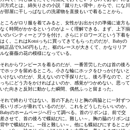
川方式とは、綿矢りさの小説「蹴りたい背中」からで、にな川
が部屋に干しっぱなしの洗濯物を直接もいで着ることから。
ところがロリ服を着てみると、女性がお出かけの準備に途方も
なく時間がかかるというのがよ～く理解できる。まず、上下揃
いのパンティーとブラを付け、さらにドロワーズという下着を
はく。これはKotoiっちに買ってきてもらったのだが、Babyの
純正品で9,345円もした。裾のレースが大きくて、かなりリア
ルな薔薇の花の模様になっている。
それからワンピースを着るのだが、一番苦労したのは首の後ろ
でホックを留めるところ。小さな輪にホックをひっかけないと
いけないのだが、見えないので手探りだし、後ろ手なので、ど
っちにどう力をかければよいのか、感覚がつかめない。思って
いた向きと反対に動かした瞬間、偶然ふっと留まった。
それで終わりではない。首の下あたりと胸の両脇とに一対ずつ
長いリボンが垂れているのだが、これをどうしたらいいのか。
Babyのホームページへ行って調べる。首のリボンは、前で交
差させて、首の後ろで蝶結びに。難しい～。胸の脇のリボンは
背中で蝶結びに。一段と難しい～。他にも蝶結びにするとこが