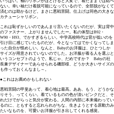
いっぱい。袖のリボンがほどけると大変で、着たままでは結べ
ない。幸い袖だけ着脱可能になっているので、全部脱がなくて
済むのは助かるけど。まさに悪戦苦闘。仕上げは同色の大きな
カチューシャリボン。
これは恥ずかしいのであんまり言いたくないのだが、実は背中
のファスナー、上がりませんでしたー。私の体型はB92・
W90・H93、でかすぎるらしい。中学高校時代は背が低いのを
引け目に感じていたものだが、今となってはでかくなってしま
った自分が恨めしい。なんと、Babyのお洋服は、ひとつしか
サイズが用意されていないのでした。お洋服が着る人を選ぶと
いうコンセプトのようで。私じゃ、だめですか？ Babyの社
長兼デザイナーであらせられる磯部様、どうか大きいサイズの
も作っておくんなまし～。
●これはお薦めかもしれない
悪戦苦闘の甲斐あって、着心地は最高。ああ、もう、どうかな
りそう、ってくらい。着ているものの色が淡いピンクだと、そ
れだけでがらっと気分が変わる。人間の内部に本来備わってい
るのに、ともすると忘れられがちな、生きようとする原動力み
たいなものを、可愛いお洋服が引き出してくれる感覚。