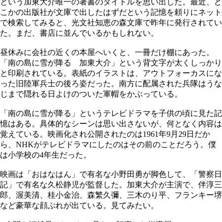
という加東大介唯一の著書のタイトルを思い出した。最近、ど
こかの出版社が文庫で出したはずだという記憶を頼りにネット
で検索してみると、光文社知恵の森文庫で昨年に発行されてい
た。まだ、書店に並んでいるかもしれない。
昼休みに会社の近くの本屋へいくと、一冊だけ棚にあった。
「南の島に雪が降る 加東大介」という背文字が太くしっかり
と印刷されている。表紙のイラストは、アウトフォーカスにな
った旧陸軍兵士の後ろ姿だった。南方に配属された兵隊はうな
じまで隠れる日よけのついた軍帽をかぶっている。
「南の島に雪が降る」というテレビドラマを子供の頃に見た記
憶はある。具体的なシーンは思い出さないが、何となく内容は
覚えている。映画化され公開されたのは1961年9月29日だか
ら、NHKがテレビドラマにしたのはその前のことだろう。僕
は小学校の4年生だった。
映画は「おはなはん」で有名な小野田勇が脚色して、「警察日
記」で有名な久松静児が監督した。加東大介が主演で、伴淳三
郎、渥美清、桂小金治、森繁久彌、三木のり平、フランキー堺
など豪華な顔ぶれが出ている。見てみたい。