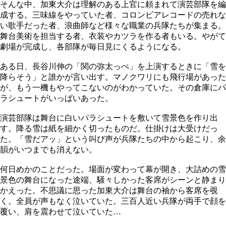
そんな中、加東大介は理解のある上官に頼まれて演芸部隊を編
成する。三味線をやっていた者、コロンビアレコードの売れな
い歌手だった者、浪曲師など様々な職業の兵隊たちが集まる。
舞台美術を担当する者、衣装やカツラを作る者もいる。やがて
劇場が完成し、各部隊が毎日見にくるようになる。
ある日、長谷川伸の「関の弥太っぺ」を上演するときに「雪を
降らそう」と誰かが言い出す。マノクワリにも飛行場があった
が、もう一機もやってこないのがわかっていた。その倉庫にパ
ラシュートがいっぱいあった。
演芸部隊は舞台に白いパラシュートを敷いて雪景色を作り出
す。降る雪は紙を細かく切ったものだ。仕掛けは大受けだっ
た。「雪だアッ」という叫び声が兵隊たちの中から起こり、余
韻がいつまでも消えない。
何日めかのことだった。場面が変わって幕が開き、大詰めの雪
景色の舞台になった途端、騒々しかった客席がシーンと静まり
かえった。不思議に思った加東大介は舞台の袖から客席を覗
く。全員が声もなく泣いていた。三百人近い兵隊が両手で顔を
覆い、肩を震わせて泣いていた…