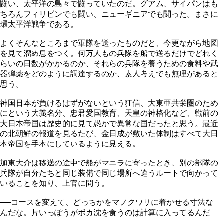
闘い、太平洋の島々で闘っていたのだ。グアム、サイパンはも
ちろんフィリピンでも闘い、ニューギニアでも闘った。まさに
環太平洋戦争である。
よくそんなところまで軍隊を送ったものだと、今更ながら地図
を見て溜め息をつく。何万人もの兵隊を船で送るだけでどれく
らいの日数がかかるのか、それらの兵隊を養うための食料や武
器弾薬をどのように調達するのか、素人考えでも無理があると
思う。
神国日本が負けるはずがないという狂信、大東亜共栄圏のため
にという大義名分、忠君愛国教育、天皇の神格化など、戦前の
大日本帝国は歴史的に見て愚かで異常な国だったと思う。最近
の北朝鮮の報道を見るたび、金日成が敷いた体制はすべて大日
本帝国を手本にしているように見える。
加東大介は移送の途中で船がマニラに寄ったとき、別の部隊の
兵隊が自分たちと同じ装備で同じ場所へ違うルートで向かって
いることを知り、上官に問う。
──コースを変えて、どっちかをマノクワリに着かせる寸法な
んだな。片いっぽうがボカ沈を食うのは計算に入ってるんだ