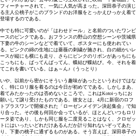
フィーチャーされて、一気に人気が高まった。深田恭子の演じ
る主人公桃子がこのブランドのお洋服をとっかえひっかえ着て
登場するのである。
中でも特に可愛いのが「はわせドール」と名前のついたワンピ
ースのピンクである。おフランスの野山の空想シーンや茨城県
下妻の牛のシーンなどで着ていて、ポスターにも使われてい
る。ピンクの綿の生地には薔薇の刺繍が施され、白の細かいレ
ースが縦にも横にも走り、さらにピンクのリボンがあっちにも
こっちにも、ばってんばってん、蝶結び蝶結び。今、それを着
てこれを書いている。はぁ～ん♪（うっとり）
いや、以前から密かにそういう趣味があったというわけではな
く、特にロリ服を着るのは今日が初めてである。しかしまあ、
着てみたかったのは否めないところで。これはKotoiっちにお
願いして譲り受けたものである。彼女とは、4月に新宿のロフ
トプラスワンで開催された「ローゼンメイデン決起集会」で知
り合った。その後も何回か会っているが、ほとんどいつもロリ
ータ姿であり、しかも同じ服を二度見ることはなく、クロゼッ
トにはいったいどれだけあるんだか計り知れないぞってあた
り、下妻の桃子に通ずるものがある。そう言えば、深田恭子の