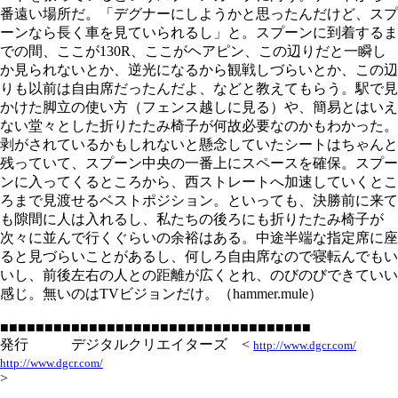
番遠い場所だ。「デグナーにしようかと思ったんだけど、スプ
ーンなら長く車を見ていられるし」と。スプーンに到着するま
での間、ここが130R、ここがヘアピン、この辺りだと一瞬し
か見られないとか、逆光になるから観戦しづらいとか、この辺
りも以前は自由席だったんだよ、などと教えてもらう。駅で見
かけた脚立の使い方（フェンス越しに見る）や、簡易とはいえ
ない堂々とした折りたたみ椅子が何故必要なのかもわかった。
剥がされているかもしれないと懸念していたシートはちゃんと
残っていて、スプーン中央の一番上にスペースを確保。スプー
ンに入ってくるところから、西ストレートへ加速していくとこ
ろまで見渡せるベストポジション。といっても、決勝前に来て
も隙間に人は入れるし、私たちの後ろにも折りたたみ椅子が
次々に並んで行くぐらいの余裕はある。中途半端な指定席に座
ると見づらいことがあるし、何しろ自由席なので寝転んでもい
いし、前後左右の人との距離が広くとれ、のびのびできていい
感じ。無いのはTVビジョンだけ。（hammer.mule）
■■■■■■■■■■■■■■■■■■■■■■■■■■■■■■■■■■■
発行 デジタルクリエイターズ <
http://www.dgcr.com/
http://www.dgcr.com/
>