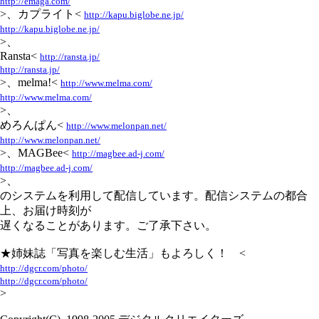
http://emaga.com/
>、カプライト<
http://kapu.biglobe.ne.jp/
http://kapu.biglobe.ne.jp/
>、
Ransta<
http://ransta.jp/
http://ransta.jp/
>、melma!<
http://www.melma.com/
http://www.melma.com/
>、
めろんぱん<
http://www.melonpan.net/
http://www.melonpan.net/
>、MAGBee<
http://magbee.ad-j.com/
http://magbee.ad-j.com/
>、
のシステムを利用して配信しています。配信システムの都合
上、お届け時刻が
遅くなることがあります。ご了承下さい。
★姉妹誌「写真を楽しむ生活」もよろしく！ <
http://dgcr.com/photo/
http://dgcr.com/photo/
>