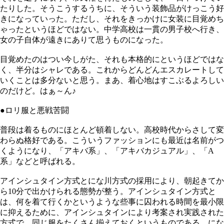
たりした。そうこうするうちに、そういう装飾品がけっこう好
きになっていった。ただし、それをきっかけに女装に目覚めち
ゃったというほどではない。中学高校は一貫の男子校へ行き、
女の子自体が遠きにありて思うものになった。
目覚めたのはつい今しがた、それも本格的にというほどではな
く、半分はシャレである。これからどんどんエスカレートして
いくことは多分ないと思う。まあ、着心地はすこぶるよろしい
のだけど。はぁ～ん♪
●ロリ服と悪戦苦闘
普段は着るものにほとんど頓着しない。高校時代からさして変
わらぬ格好である。こういうファッションにも最近は名前がつ
くようになり、「アキバ系」、「アキバカジュアル」、「A
系」などと呼ばれる。
アインシュタイン方式とにな川方式の採用により、朝起きてか
ら10分で出かけられる態勢が整う。アインシュタイン方式と
は、何を着て行くかというような些事に囚われる時間を最小限
に抑えるために、アインシュタインにより考案され実践された
方式で、同じ服をたくさん揃えておくというものである。にな