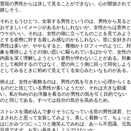
普段の男性からは決して見ることができない。心が開放されて
嬉しそう。
それともうひとつ、女装する男性というのは、男性から見ると
おぞましいイメージがあるかもしれないが、女性からは意外と
ウケがいい。それは、女性の側に立ってものごとを見てみよう
とする姿勢に対する親しみ感なのかもしれない。世に女好きの
男性は多いが、ややもすると、獲物かトロフィーのように、対
象を獲得しようとの強い思いに駆られているばかりで、女性の
内面を深く理解しようという姿勢が伴わないことがある。対象
として相対するのではなく、壁の向こう側に回って同化しよう
としてみるときに初めて見えてくる女心みたいなものがある。
例えば、女性が着飾るのは、男性の気を引きたい心理からくる
ものだと信じている男性が多いようだが、それは大きな勘違
い。私がBabyのお洋服を着るのが男性の気を引く目的でない
のと同じである。すべては自分の気分を高めるため。
ストレスを溜め込んで参りそうになっている世の男性諸君、だ
まされたと思って女装してみよう。美しく着飾って、ちょっと
はにかみつつにっこりと微笑んでみれば、あ～ら不思議、元気
百倍ですぞ。お互い長生きしようではないか。