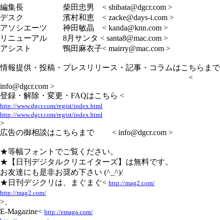
編集長 柴田忠男 < shibata@dgcr.com >
デスク 濱村和恵 < zacke@days-i.com >
アソシエーツ 神田敏晶 < kanda@knn.com >
リニューアル 8月サンタ < santa8@mac.com >
アシスト 鴨田麻衣子< mairry@mac.com >
情報提供・投稿・プレスリリース・記事・コラムはこちらまで
<
info@dgcr.com >
登録・解除・変更・FAQはこちら <
http://www.dgcr.com/regist/index.html
http://www.dgcr.com/regist/index.html
>
広告の御相談はこちらまで < info@dgcr.com >
★等幅フォントでご覧ください。
★【日刊デジタルクリエイターズ】は無料です。
お友達にも是非お奨め下さい (^_^)/
★日刊デジクリは、まぐまぐ<
http://mag2.com/
http://mag2.com/
>、
E-Magazine<
http://emaga.com/