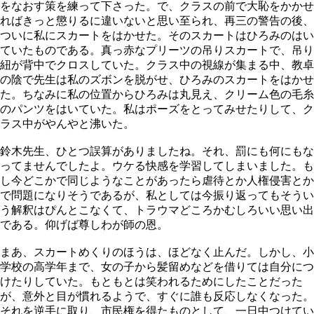
をなおす策を練って下さった。で、クラスの前で大恥をかかせ
ればきっと懲りるに違いないと思い至られ、再三の警告の後、
ついに私にスカートをはかせた。そのスカートはひろみのはい
ていたものである。真っ赤なプリーツの吊りスカートで、吊り
紐が背中でクロスしていた。クラス中の視線が集まる中、教卓
の陰で先生は私のズボンを脱がせ、ひろみのスカートをはかせ
た。ちなみに私の位置からひろみは丸見え、クリーム色の毛糸
のパンツをはいていた。私はポーズをとってみせたりして、ク
ラス中がやんやと沸いた。
鈴木先生、ひとつ誤算がありましたね。それ、罰にも何にもな
ってませんでしたよ。ウケる快感を学習してしまいました。も
し今どこかで同じようなことがあったら虐待とか人権侵害とか
で問題になりそうであるが、私としては今振り返ってもそうい
う解釈はぴんとこなくて、トラウマどころかむしろいい思い出
である。仰げば尊しわが師の恩。
まあ、スカートめくりのほうは、ほどなく止んだ。しかし、小
学校の高学年まで、女の子から髪留めなどを借りては自分につ
けたりしていた。もともとは笑われるためにしたことだった
が、意外と目が慣れるようで、すぐに誰も反応しなくなった。
それを逆手に取り、市民権を得たものとして、一日中つけてい