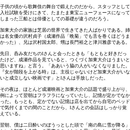
子供の頃から歌舞伎の舞台で鍛えたのだから、スタッフとして
入社試験を受けにきて、たまたま東宝ニューフェースになって
しまった三船とは俳優としての基礎が違うのだろう。
加東大介の家族は芝居の世界で生きてきた人ばかりである。姉
は名女優の沢村貞子（成瀬作品「晩菊」でも舌を巻くほどうま
かった）、兄は沢村国太郎、甥は長門裕之と津川雅彦である。
先日、呑み友だちのIさんと会ったときも「もともと好きだっ
たけど、成瀬作品を見ていると、つくづく加東大介はうまいと
思いますね」と言う。「ああいう脇の人がいなくなりました。
『女が階段を上がる時』は、主役じゃないけど加東大介がいな
いと成立しない映画です」とIさんは手放しだった。
その夜は、ほとんど成瀬映画と加東大介の話題で盛り上がり、
例によって翌朝はフラフラになっていたし、記憶が定かでなか
った。もっとも、定かでない記憶は店を出てから自宅のベッド
で気付くまでの間のことだから、Iさんとの会話はしっかり覚
えている。
翌朝、僕は二日酔いのぼうっとした頭で「南の島に雪が降る」