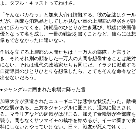
よ。ダブル・キャストってわけさ。
「そんなバカなッ」と加東大介は憤慨する。彼の記述はクール
だが、兵隊を消耗品としてしか見ない軍の上層部の卑劣さが静
かに伝わってくる。消耗品のひとりが生き延び、戦後に映画俳
優となって名を成し、一冊の戦記を書くことなど、彼らには想
像もできなかったに違いない。
作戦を立てる上層部の人間たちは「一万人の部隊」と言うと
き、それぞれ別の顔をした一万人の人間を想像することは絶対
にない。それは現代の政治家たちも同じだ。イラクに派遣する
自衛隊員のひとりひとりを想像したら、とてもそんな命令など
出せないだろう。
●ジャングルに囲まれた劇場に降った雪
加東大介が派遣されたニューギニアは悲惨な状況だった。敵機
の空襲がある。三方をジャングルに囲まれ、湿気に悩まされ
る。マラリアなどの病気がはびこる。加えて食糧難が全部隊を
襲う。間もなくサツマイモの栽培を始めるが、イモの葉まで食
料にしないとやっていけない。日々、戦友が死んでゆく…