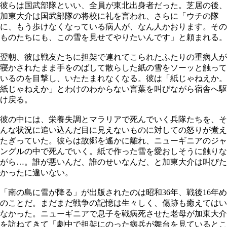
彼らは国武部隊といい、全員が東北出身者だった。芝居の後、
加東大介は国武部隊の将校に礼を言われ、さらに「ウチの隊
に、もう歩けなくなっている病人が、なん人かおります。その
ものたちにも、この雪を見せてやりたいんです」と頼まれる。
翌朝、彼は戦友たちに担架で連れてこられたふたりの重病人が
寝かされたまま手をのばして散らした紙の雪をソーッと触って
いるのを目撃し、いたたまれなくなる。彼は「紙じゃねえか。
紙じゃねえか」とわけのわからない言葉を叫びながら宿舎へ駆
け戻る。
彼の中には、栄養失調とマラリアで死んでいく兵隊たちを、そ
んな状況に追い込んだ目に見えないものに対しての怒りが煮え
たぎっていた。彼らは故郷を遙かに離れ、ニューギニアのジャ
ングルの中で死んでいく。紙で作った雪を愛おしそうに触りな
がら…。誰が悪いんだ、誰のせいなんだ、と加東大介は叫びた
かったに違いない。
「南の島に雪が降る」が出版されたのは昭和36年、戦後16年め
のことだ。まだまだ戦争の記憶は生々しく、傷跡も癒えてはい
なかった。ニューギニアで息子を戦病死させた老母が加東大介
を訪ねてきて「劇中で担架にのった病兵が舞台を見ているとこ