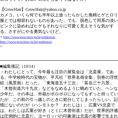
【GrowHair】GrowHair@yahoo.co.jp
カメコ。いくら何でも半年以上放ったらかした無精ヒゲとロリ
服とでは相容れないものがあった。でも、脱色して同系の淡い
ピンクに染めればヒゲもそれなりに可愛く見えそうな気がす
る。さすがにやる勇気ないけど。
<
http://www.geocities.jp/layerphotos/
http://www.geocities.jp/layerphotos/
>
━━━━━━━━━━━━━━━━━━━━━━━━━━━━
■編集後記（10/14）
・わたしにとって、今年最も注目の展覧会は「北斎展」であ
る。中学校時代の宝物が、平凡社「世界名画全集」別巻の浮世
絵（風景画）だった。「東海道五十三次」「富岳三十六景」
「木曾街道六十九次」などをなめるように眺めていた。ヘンな
少年だ。その本は、外箱がボロボロになってもずっと持ってい
たが、この前の引っ越しのときに処分してしまったらしい。記
憶にないのだが（ハシモトか？ わたしは）。広重VS北斎で
は、わたしは広重が好き（とくに木曾街道）だが、世界的評価
は圧倒的に北斎だ。ヨーロッパの印象派は北斎の影響で生まれ