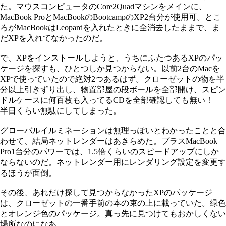
た。マウスコンピュータのCore2Quadマシンをメインに、
MacBook ProとMacBookのBootcampのXP2台分が使用可。とこ
ろがMacBookはLeopardを入れたときに全消去したままで、ま
だXPを入れてなかったのだ。
で、XPをインストールしようと、うちにふたつあるXPのパッ
ケージを探すも、ひとつしか見つからない。以前2台のMacを
XPで使っていたので絶対2つあるはず。クローゼットの物を半
分以上引きずり出し、物置部屋の段ボールを全部開け、スピン
ドルケースに何百枚も入ってるCDを全部確認しても無い！
半日くらい無駄にしてしまった。
グローバルイルミネーションは無理っぽいとわかったことと合
わせて、結局ネットレンダーはあきらめた。プラスMacBook
Pro1台分のパワーでは、1.5倍くらいのスピードアップにしか
ならないのだ。ネットレンダー用にレンダリング設定を変更す
るほうが面倒。
その後、あれだけ探して見つからなかったXPのパッケージ
は、クローゼットの一番手前の本の束の上に載っていた。緑色
とオレンジ色のパッケージ。真っ先に見つけてもおかしくない
場所なのになあ。