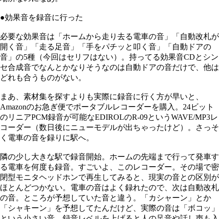
●効果音を録音に行った
必要な効果音は「ホームから走り去る電車の音」「自動改札が
開く音」「走る足音」「手をパチッと叩く音」「自動ドアの
音」の5種（今回はセリフはない）。持ってる効果音CDとシン
セ合成音でなんとかなりそうなのは自動ドアの音だけで、他は
どれも合うものがない。
まあ、素材集を探すよりも実際に録音に行く方が早いと、
Amazonのお急ぎ便でポータブルレコーダーを購入。24ビット
のリニアPCM録音が可能なEDIROLのR-09というWAVE/MP3レ
コーダー（数日後にニューモデルが出ちゃったけど）。さっそ
く電車の音を録りに駅へ。
隣の少し大きな駅で録音開始。ホームの先端まで行って発車す
る電車を何度も録音。すごいよ、このレコーダー。その場で密
閉型モニタヘッドホンで再生してみると、現実の音との区別が
ほとんどつかない。電車の音はよく録れたので、次は自動改札
の音。ところが予想していた音と違う。「カシャーン」とか
「シャキーン」を予想してたんだけど、実際の音は「ボコッ」
という小さい音。録音レベルを上げると人の足音や話し声も入