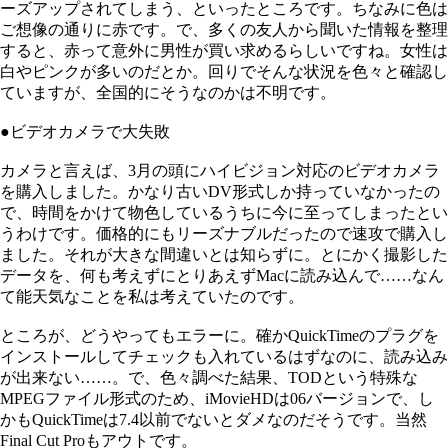
ーズアップされてしまう、といったところです。ちなみに色は
ご想像の通りに赤です。で、多くの友人から聞いた情報を整理
すると、赤って意外に男性が買い求めるらしいですね。女性は
白やピンクが多いのだとか。回りでそんな状況を色々と確認し
ていますが、全国的にそうなのかは不明です。
●ビデオカメラで大失敗
カメラと言えば、3月の頭にハイビジョン対応のビデオカメラ
を購入しました。かなり古いDV形式しか持っていなかったの
で、時間をかけて物色しているうちに今に至ってしまったとい
うわけです。価格的にもリーズナブルだったので速攻で購入し
ました。それが大きな間違いとは知らずに。とにかく撮影した
データを、何も考えずにとりあえずMacに読み込んで……なん
て能天気なことを私は考えていたのです。
ところが、どうやってもエラーに。確かQuickTimeのプラグを
インストールしてチェックも入れているはずなのに、読み込み
が出来ない……。で、色々調べた結果、TODという特殊な
MPEGファイル形式のため、iMovieHDは06バージョンで、し
かもQuickTimeは7.4以前でないとダメなのだそうです。当然
Final Cut Proもアウトです。