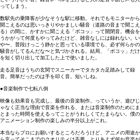
ってしまう。
数駅先の乗降客が少なそうな駅に移動。それでもモニターから
聞こえるのは思いっきりやかましい騒音（道路の音まで聞こえ
る）の間に、かすかに聞こえる「ボコッ」って開閉音。機会を
うかがって何度もやってみたけど、雑音なしには録れない。い
や〜、普段けっこう静かと思っている環境でも、必ず何らかの
騒音がしてるんだな〜と気づかされる。結局、「ボコッ」だけ
を短く切り出して加工した上で使いました。
走る足音はうちの玄関でスニーカーでタカタカ足踏みして録
音。簡単だったのは手を叩く音。短いしね。
●音楽制作で七転八倒
映像も効果音も完成し、最後の音楽制作。っていうか、遊びじ
ゃなく正当な理由で音楽を作れる、または音楽制作のためにま
とまった時間を使えるってことがうれしくてたまらない。僕の
アニメーション制作の楽しみの半分以上がこれ。
本当ならプロにお願いするところだろうけど、アニメの用途か
ら言ってそこまでのクオリティは不要。とりあえず何か音楽が