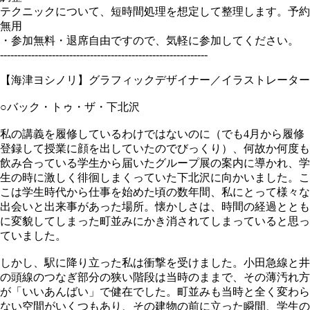
テクニックについて、短時間処理を想定して整理します。予約
無用
・参加無料・退席自由ですので、気軽に参加してください。
------------------------------------------------------------
【海津ヨシノリ】グラフィックデザイナー／イラストレーター
○バック・トゥ・ザ・下北沢
私の講義を履修しているわけではないのに（でも4月から履修
登録して授業に顔を出していたのでびっくり）、何故か何度も
飲み合っている学生から届いたグループ展の案内に導かれ、学
生の時に激しく徘徊しまくっていた下北沢に向かいました。こ
こは学生時代から仕事を始めた頃の数年間、私にとって様々な
出会いと出来事があった場所。懐かしさは、時間の経過ととも
に変貌してしまった町並みにかき消されてしまっていると思っ
ていました。
しかし、駅に降り立った私は衝撃を受けました。小田急線と井
の頭線のつなぎ部分の狭い階段は当時のままで、その薄汚れ方
が「いいあんばい」で健在でした。町並みも当時と全く変わら
ない空間がいくつもあり、その建物の前に立った瞬間、学生の