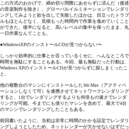
この方式のおかげで、締め切り間際にあせらずに済んだ（後述
の音楽制作を除き）。グローバルイルミネーションでレンダリ
ングしてみようと欲を出して失敗したほかは、目立ったトラブ
ルもほとんどなく、見積もった時間内で作業を進めていくこと
ができた。後半になると、高いレベルの集中を保ったまま、丸
一日作業なんてことも。
●WindowsXPのインストールCDが見つからない〜
しっかり効率的に仕事とか言っているくせに、へんなところで
時間を無駄にすることもある。今回、最も無駄だった行動は、
Windows XPのインストールCDが見つからずに探しまくったこ
と。
他の複数台のマシンにインストールした3ds Max（アクティベ
ーションしなくて可）を連携させてネットワークレンダリング
すると、1台でレンダリングするよりも何倍もの速さでレンダ
リングが可能。今までにも借りたマシンを含めて、最大で4台
のマシンでレンダリングしたこともある。
前回書いたように、当初は非常に時間のかかる設定でレンダリ
ングしようとしたため、ネットレンダーが欠かせないはずだっ