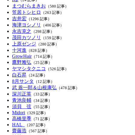
まつむらまきお
（580 記事）
笠居トシヒロ
（263 記事）
吉井宏
（1296 記事）
海津ヨシノリ
（406 記事）
永吉克之
（298 記事）
茂田カツノリ
（159 記事）
上原ゼンジ
（280 記事）
十河進
（828 記事）
GrowHair
（714 記事）
鷹野雅弘
（25 記事）
ヤマシタクニコ
（526 記事）
白石昇
（24 記事）
8月サンタ
（12 記事）
武 盾一郎＆山根康弘
（478 記事）
深川正英
（33 記事）
青池良輔
（34 記事）
須貝 弦
（55 記事）
Midori
（329 記事）
高橋里季
（71 記事）
HAL_
（207 記事）
齋藤浩
（567 記事）