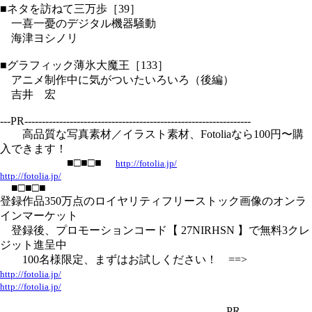
■ネタを訪ねて三万歩［39］
一喜一憂のデジタル機器騒動
海津ヨシノリ
■グラフィック薄氷大魔王［133］
アニメ制作中に気がついたいろいろ（後編）
吉井 宏
---PR-----------------------------------------------------------------
高品質な写真素材／イラスト素材、Fotoliaなら100円〜購
入できます！
■□■□■
http://fotolia.jp/
http://fotolia.jp/
■□■□■
登録作品350万点のロイヤリティフリーストック画像のオンラ
インマーケット
登録後、プロモーションコード【 27NIRHSN 】で無料3クレ
ジット進呈中
100名様限定、まずはお試しください！ ==>
http://fotolia.jp/
http://fotolia.jp/
-----------------------------------------------------------------PR---