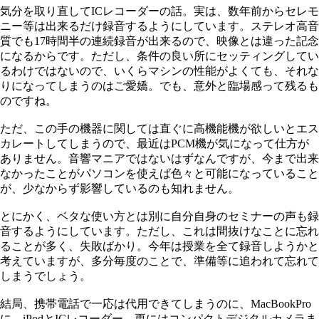
気分を取り直してICレコーダーの話。実は、数年前からセレモ
ニー等は出来るだけ録音するようにしています。ステレオ高音
質でも17時間半の連続録音が出来るので、映像とは違った記念
になるからです。ただし、条件の良い所にセッティングしてい
るわけではないので、いくらマシンの性能がよくても、それな
りになってしまうのはご愛嬌。でも、意外と臨場感って残るも
のですね。
ただ、この手の機器に関しては直ぐに高機能機が欲しいとエス
カレートしてしまうので、最近はPCM機が気になって仕方が
ありません。音響マニアではないはずなんですが、今まで出来
なかったことがパソコンを使えば色々と可能になっていること
が、少なからず影響しているのも知れません。
とにかく、ベタな使い方とは別に自分自身のセミナーの声も録
音するようにしています。ただし、これは間抜けなことに忘れ
ることが多く、失敗ばかり。今年は授業を全て録音しようかと
考えていますが、多分毎度のことで、準備等に追われて忘れて
しまうでしょう。
結局、携帯電話で一応は代用できてしまうのに、MacBookPro
に、iPodとICレコーダー、更にはコンパクトデジタルカメラま