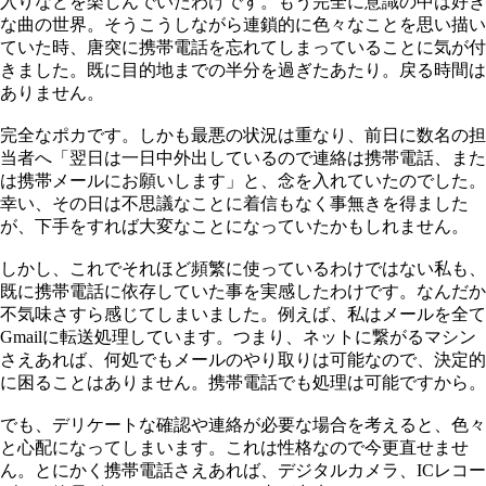
入りなどを楽しんでいたわけです。もう完全に意識の中は好き
な曲の世界。そうこうしながら連鎖的に色々なことを思い描い
ていた時、唐突に携帯電話を忘れてしまっていることに気が付
きました。既に目的地までの半分を過ぎたあたり。戻る時間は
ありません。
完全なポカです。しかも最悪の状況は重なり、前日に数名の担
当者へ「翌日は一日中外出しているので連絡は携帯電話、また
は携帯メールにお願いします」と、念を入れていたのでした。
幸い、その日は不思議なことに着信もなく事無きを得ました
が、下手をすれば大変なことになっていたかもしれません。
しかし、これでそれほど頻繁に使っているわけではない私も、
既に携帯電話に依存していた事を実感したわけです。なんだか
不気味さすら感じてしまいました。例えば、私はメールを全て
Gmailに転送処理しています。つまり、ネットに繋がるマシン
さえあれば、何処でもメールのやり取りは可能なので、決定的
に困ることはありません。携帯電話でも処理は可能ですから。
でも、デリケートな確認や連絡が必要な場合を考えると、色々
と心配になってしまいます。これは性格なので今更直せませ
ん。とにかく携帯電話さえあれば、デジタルカメラ、ICレコー