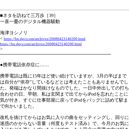
■ネタを訪ねて三万歩［39］
一喜一憂のデジタル機器騒動
海津ヨシノリ
<
https://bn.dgcr.com/archives/20080423140200.html
https://bn.dgcr.com/archives/20080423140200.html
>
───────────────────────────────────
●携帯電話依存症に……
携帯電話は既に15年ほど使い続けていますが、3月の半ばまで
は自分が“依存”しているなどとは考えたこともありませんでし
た。発端はかなり間抜けなものでした。一日中外出しての打ち
合わせの日。早朝、私は玄関まで出てからiPodを忘れたことに
気が付き、すぐに仕事部屋に戻ってiPodをバッグに詰めて駅ま
で向かいました。
改札を抜けてからはお気に入りの曲をセッティングし、回りに
迷惑のかからない音量（何度もテスト済み）で、今月のお気に