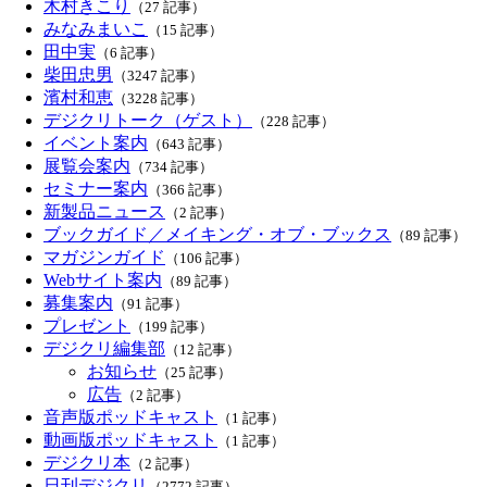
木村きこり
（27 記事）
みなみまいこ
（15 記事）
田中実
（6 記事）
柴田忠男
（3247 記事）
濱村和恵
（3228 記事）
デジクリトーク（ゲスト）
（228 記事）
イベント案内
（643 記事）
展覧会案内
（734 記事）
セミナー案内
（366 記事）
新製品ニュース
（2 記事）
ブックガイド／メイキング・オブ・ブックス
（89 記事）
マガジンガイド
（106 記事）
Webサイト案内
（89 記事）
募集案内
（91 記事）
プレゼント
（199 記事）
デジクリ編集部
（12 記事）
お知らせ
（25 記事）
広告
（2 記事）
音声版ポッドキャスト
（1 記事）
動画版ポッドキャスト
（1 記事）
デジクリ本
（2 記事）
日刊デジクリ
（2772 記事）