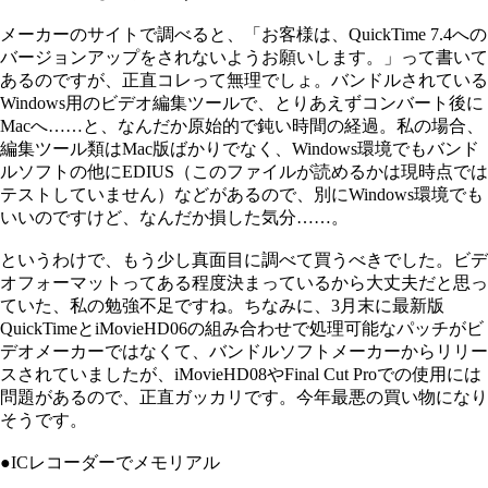
メーカーのサイトで調べると、「お客様は、QuickTime 7.4への
バージョンアップをされないようお願いします。」って書いて
あるのですが、正直コレって無理でしょ。バンドルされている
Windows用のビデオ編集ツールで、とりあえずコンバート後に
Macへ……と、なんだか原始的で鈍い時間の経過。私の場合、
編集ツール類はMac版ばかりでなく、Windows環境でもバンド
ルソフトの他にEDIUS（このファイルが読めるかは現時点では
テストしていません）などがあるので、別にWindows環境でも
いいのですけど、なんだか損した気分……。
というわけで、もう少し真面目に調べて買うべきでした。ビデ
オフォーマットってある程度決まっているから大丈夫だと思っ
ていた、私の勉強不足ですね。ちなみに、3月末に最新版
QuickTimeとiMovieHD06の組み合わせで処理可能なパッチがビ
デオメーカーではなくて、バンドルソフトメーカーからリリー
スされていましたが、iMovieHD08やFinal Cut Proでの使用には
問題があるので、正直ガッカリです。今年最悪の買い物になり
そうです。
●ICレコーダーでメモリアル