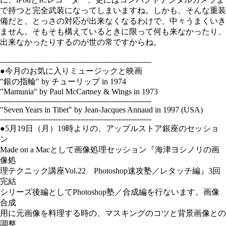
で持つと完全武装になってしまいますね。しかも、そんな重装
備だと、とっさの対応が出来なくなるわけで、中々うまくいき
ません。そもそも構えているときに限って何も来なかったり、
出来なかったりするのが世の常ですからね。
------------------------------------------------------------
●今月のお気に入りミュージックと映画
"銀の指輪" by チューリップ in 1974
"Mamunia" by Paul McCartney & Wings in 1973
------------------------------------------------------------
"Seven Years in Tibet" by Jean-Jacques Annaud in 1997 (USA)
------------------------------------------------------------
●5月19日（月）19時よりの、アップルストア銀座のセッショ
ン
Made on a Macとして画像処理セッション『海津ヨシノリの画
像処
理テクニック講座Vol.22 Photoshop速攻塾／レタッチ編』3回
完結
シリーズ後編としてPhotoshop塾／合成編を行ないます。画像
合成
用に元画像を料理する時の、マスキングのコツと背景画像との
調整