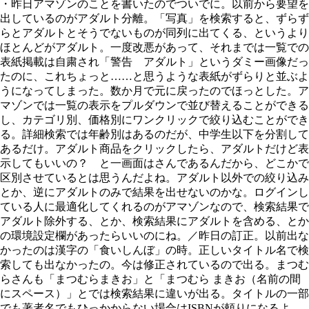
・昨日アマゾンのことを書いたのでついでに。以前から要望を
出しているのがアダルト分離。「写真」を検索すると、ずらず
らとアダルトとそうでないものが同列に出てくる、というより
ほとんどがアダルト。一度改悪があって、それまでは一覧での
表紙掲載は自粛され「警告 アダルト」というダミー画像だっ
たのに、これちょっと……と思うような表紙がずらりと並ぶよ
うになってしまった。数か月で元に戻ったのでほっとした。ア
マゾンでは一覧の表示をプルダウンで並び替えることができる
し、カテゴリ別、価格別にワンクリックで絞り込むことができ
る。詳細検索では年齢別はあるのだが、中学生以下を分割して
あるだけ。アダルト商品をクリックしたら、アダルトだけど表
示してもいいの？ と一画面はさんであるんだから、どこかで
区別させているとは思うんだよね。アダルト以外での絞り込み
とか、逆にアダルトのみで結果を出せないのかな。ログインし
ている人に最適化してくれるのがアマゾンなので、検索結果で
アダルト除外する、とか、検索結果にアダルトを含める、とか
の環境設定欄があったらいいのにね。／昨日の訂正。以前出な
かったのは漢字の「食いしんぼ」の時。正しいタイトル名で検
索しても出なかったの。今は修正されているので出る。まつむ
らさんも「まつむらまきお」と「まつむら まきお（名前の間
にスペース）」とでは検索結果に違いが出る。タイトルの一部
でも著者名でもひっかからない場合はISBNが頼りになるよ