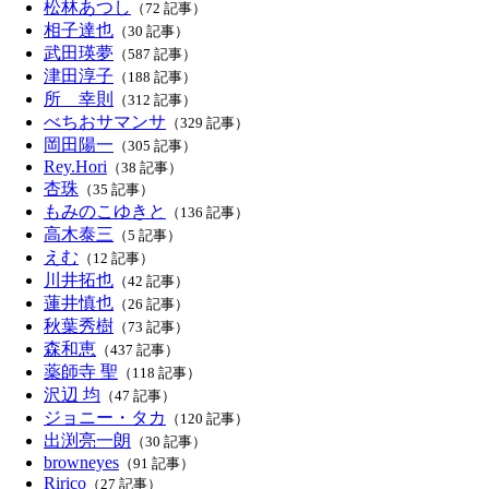
松林あつし
（72 記事）
相子達也
（30 記事）
武田瑛夢
（587 記事）
津田淳子
（188 記事）
所 幸則
（312 記事）
べちおサマンサ
（329 記事）
岡田陽一
（305 記事）
Rey.Hori
（38 記事）
杏珠
（35 記事）
もみのこゆきと
（136 記事）
高木泰三
（5 記事）
えむ
（12 記事）
川井拓也
（42 記事）
蓮井慎也
（26 記事）
秋葉秀樹
（73 記事）
森和恵
（437 記事）
薬師寺 聖
（118 記事）
沢辺 均
（47 記事）
ジョニー・タカ
（120 記事）
出渕亮一朗
（30 記事）
browneyes
（91 記事）
Ririco
（27 記事）