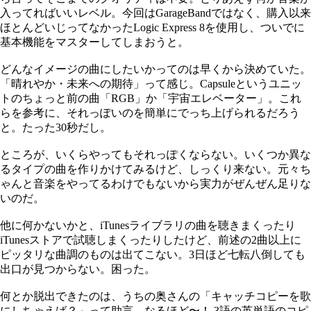
入ってればいいレベル。今回はGarageBandではなく、購入以来
ほとんどいじってなかったLogic Express 8を使用し、ついでに
基本機能をマスターしてしまおうと。
どんなイメージの曲にしたいかってのは早くから決めていた。
「晴れやか・未来への期待」って感じ。Capsuleというユニッ
トのちょっと前の曲「RGB」か「宇宙エレベーター」。これ
らを参考に、それっぽいのを簡単にでっち上げられるだろう
と。たった30秒だし。
ところが、いくらやってもそれっぽくならない。いくつか異な
るタイプの曲を作りかけてみるけど、しっくり来ない。元々ち
ゃんと音楽をやってるわけでもないから実力がぜんぜん足りな
いのだ。
他に何かないかと、iTunesライブラリの曲を聴きまくったり
iTunesストアで試聴しまくったりしたけど、前述の2曲以上に
ピッタリな曲調のものは出てこない。3日ほど七転八倒しても
出口が見つからない。困った。
何とか脱出できたのは、うちの奥さんの「キャッチコピーを歌
にしちゃえば？」って助言。なるほど〜！ 3語の英単語のコピ