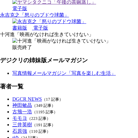
電子版
永吉克之「怒りのブドウ球菌」
書籍版
電子版
十河進「映画がなければ生きていけない」
販売終了
デジクリの姉妹版メールマガジン
写真情報メールマガジン「写真を楽しむ生活」
著者一覧
DGCR NEWS
（17 記事）
神田敏晶
（349 記事）
古籏一浩
（1195 記事）
モモヨ
（223 記事）
三井英樹
（191 記事）
石原強
（110 記事）
rゆ
（24 記事）