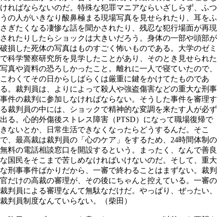
ければならないのだ。特殊な犯罪マニアならいざしらず、ふつ
うの人がいきなり酸鼻極まる現場写真を見せられたり、耳をふ
さぎたくなる凄惨な話を聞かされたり、残忍な犯行場面が再現
されたりしたらショックは大きいだろう。身体の一部や頭部が
破損した死体の写真はものすごく怖いものである。大学のゼミ
で科学警察研究所を見学したことがあり、そのとき見せられた
写真や資料の恐ろしかったこと。離れに一人で寝ていたので、
こわくてその日からしばらくは厳重に鍵をかけてたものであ
る。裁判員は、よりによって殺人や強盗傷害などの重大な刑事
事件の裁判に参加しなければならない。そうした事件を審理す
る裁判員の中には、ショックで精神的な変調を来たす人が必ず
出る。心的外傷後ストレス障害（PTSD）になって職場復帰で
きないとか、日常生活できなくなったらどうするんだ。そこ
で、最高裁は裁判員の「心のケア」をするため、24時間体制の
無料の電話相談窓口を開設するという。まったく、なんで善良
な国民をそこまで苦しめなければいけないのだ。そして、重大
な刑事事件ばかりだから、一審で終わることはまずない。裁判
官だけの高裁の審理が、その後にちゃんと控えている。一審の
裁判員による審理なんて無駄なだけだ。やっぱり、ぜったい、
裁判員制度なんていらない。（柴田）