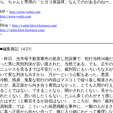
ら、ちゃんと専用の「ヒヨコ保温球」なんてのがあるのね〜。
HP <
http://www.yoshii.com
http://www.yoshii.com
>
Blog <
http://yoshii-blog.blogspot.com/
http://yoshii-blog.blogspot.com/
>
━━━━━━━━━━━━━━━━━━━━━━━━━━━━
■編集後記（4/23）
・昨日、光市母子殺害事件の差戻し控訴審で、犯行当時18歳だ
った男に死刑判決が言い渡された。当然である。でも、正午の
ニュースを見るまでは不安だった。裁判官にもいろいろな人が
いて変な判決も出すから、万が一という心配もあった。悪質、
冷酷、残虐、鬼畜な犯行の内容はマスコミで繰り返し報道され
たが、真正面から向き合う勇気はなかった。とても人間の行え
ることではない。できることなら、聞かされたくない。見せら
れたくない。思い出したくもない。たぶん多くの人がそう感じ
たはずだ（と断言するが自信はない）。ところが、例の「裁判
員制度」では、こういった凶悪残酷な事件に、一般の人がまさ
に真っ正面から向かい合って、微に入り細にわたって審理しな