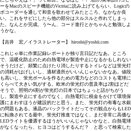
ーをMacのスピーチ機能のVictriaに読み上げてもらい、Logicの
ボコーダーを通して和音を歌わせてみたところ、なかなか良
い。これをサビにしたら他の部分はスルスルと作れてしまっ
た。なんとか完成。う〜ん、コード進行とかちゃんと勉強しよ
うかな。
【吉井 宏／イラストレーター】 hiroshi@yoshii.com
これじゃ単に作業記録レポートか独り言日記だなあ。ところ
で、温暖化防止のため白熱電球が製造中止になるかもしれない
そうだけど、頻繁に点けたり消したりするトイレなどは蛍光灯
の消耗がはげしいし、適材適所がいいんじゃないかなあ。値段
も高いし、蛍光ボールを作るための電力などのコストも電球に
くらべて大きい気がする。欧米の蛍光灯の普及率は2割ほどだ
そうで、照明の6割が蛍光灯の日本ではちょっと話がちがう
し。製造中止にするのでなく、白熱電灯に税金をかけて環境保
護にまわすほうが建設的だと思う。また、蛍光灯の有毒な水銀
の問題もある。液晶のバックライトだってその観点からもLED
に転換されてる最中。蛍光灯推進ではなく、まだ非常に高価な
LEDライトを優遇するほうがいいんじゃないかなと。白熱電球
がなくなったら、ヒヨコはどうするんだ？ と思って検索した