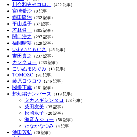
川合和史＠コロ。
（422 記事）
宮崎希沙
（8 記事）
織田隆治
（232 記事）
平山遵子
（37 記事）
若林健一
（385 記事）
関口浩之
（297 記事）
福間晴耕
（129 記事）
いわいともひさ
（46 記事）
吉田貴之
（237 記事）
カンクロー
（233 記事）
こいぬまめぐみ
（18 記事）
TOMOZO
（91 記事）
藤原ヨウコウ
（246 記事）
関根正幸
（181 記事）
超短編ナンバーズ
（119 記事）
タカスギシンタロ
（23 記事）
柴田友美
（35 記事）
松岡永子
（20 記事）
海音寺ジョー
（58 記事）
たなかなつみ
（4 記事）
池田芳弘
（20 記事）