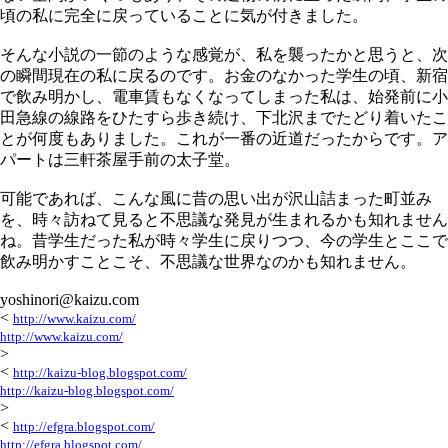
頃の私に完全に戻っていることに気が付きました。
そんな小説の一節のような感覚が、私を襲ったかと思うと、次
の瞬間現在の私に戻るのです。お金のなかった学生の頃、新宿
で飲み明かし、電車賃もなくなってしまった私は、始発前に小
田急線の線路をひたすら歩き続け、下北沢までたどり着いたこ
とが何度もありました。これが一番の近道だったからです。ア
パートは三軒茶屋手前の太子堂。
可能であれば、こんな風に昔の思い出が沢山詰まった町並み
を、時々訪ねて見ると不思議な発見が生まれるかも知れません
ね。昔学生だった私が時々学生に戻りつつ、今の学生とここで
飲み明かすことこそ、不思議な世界なのかも知れません。
yoshinori@kaizu.com
<
http://www.kaizu.com/
http://www.kaizu.com/
>
<
http://kaizu-blog.blogspot.com/
http://kaizu-blog.blogspot.com/
>
<
http://efgra.blogspot.com/
http://efgra.blogspot.com/