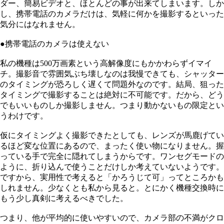
ダー、簡易ビデオと、ほとんどの事が出来てしまいます。しか
し、携帯電話のカメラだけは、気軽に何かを撮影するといった
気分にはなれません。
●携帯電話のカメラは使えない
私の機種は500万画素という高解像度にもかかわらずイマイ
チ。撮影音で雰囲気ぶち壊しなのは我慢できても、シャッター
のタイミングが恐ろしく遅くて問題外なのです。結局、狙った
タイミングで撮影することは絶対に不可能です。だから、どう
でもいいものしか撮影しません。つまり動かないもの限定とい
うわけです。
仮にタイミングよく撮影できたとしても、レンズが馬鹿げてい
るほど変な位置にあるので、まったく使い物になりません。握
っている手で完全に隠れてしまうからです。ワンセグモードの
ように、折り込んで使うことだけしか考えていないようです。
ですから、実用性で考えると「かろうじて可」ってところかも
しれません。少なくとも私から見ると。とにかく機種交換時に
もう少し真剣に考えるべきでした。
つまり、他が平均的に使いやすいので、カメラ部の不満がクロ