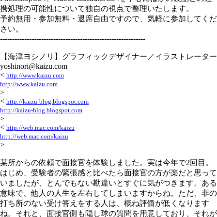
携処理の可能性について独自の視点で整理いたします。
予約無用・参加無料・退席自由ですので、気軽に参加してくだ
さい。
------------------------------------------------------------
【海津ヨシノリ】グラフィックデザイナー／イラストレーター
yoshinori@kaizu.com
<
http://www.kaizu.com
http://www.kaizu.com
>
<
http://kaizu-blog.blogspot.com
http://kaizu-blog.blogspot.com
>
<
http://web.mac.com/kaizu
http://web.mac.com/kaizu
>
某所からの依頼で面接官を体験しました。実は今年で2回目。
はじめ、受験者の緊張感と比べたら面接官の方が楽だと思って
いましたが、とんでもない勘違いとすぐに気がつきます。ある
意味で、他人の人生を左右してしまいますからね。ただ、非の
打ち所のない受け答えをする人は、概ね評価が低くなります
ね。それと、面接官側も隠し球の質問を用意しており、それが