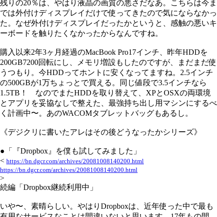
残りの20％は、やはり液晶の画質の悪さだなあ。こちらは今ま
では外付けディスプレイだけで使ってきたので気にならなかっ
た。なぜ外付けディスプレイだったかというと、感触の悪いキ
ーボードを触りたくなかったからなんですね。
購入以来2年3ヶ月経過のMacBook Pro17インチ、昨年HDDを
200GB7200回転にし、メモリ増設もしたのですが、まだまだ使
うつもり。今HDDってホントに安くなってますね。2.5インチ
の500GBが1万ちょっとで買える。同じ値段で3.5インチなら
1.5TB！ なのでまたHDDを取り替えて、XPとOSXの両環境
とアプリを妥協なしで整えた、最強持ち出し用マシンにするべ
く計画中〜。あのWACOMタブレットバッグもあるし。
《デジクリに書いたアレはその後どうなったかシリーズ》
●「『Dropbox』を僕も試してみました」
<
https://bn.dgcr.com/archives/20081008140200.html
https://bn.dgcr.com/archives/20081008140200.html
>
続編「Dropbox継続利用中」
いや〜、素晴らしい。やはりDropboxは、近年使った中で最も
有用なサービスなことは間違いないと思います。17年もの間、