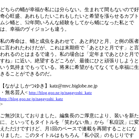
どちらの蛹が幸福か私には分らない。生まれて間もないので好
奇心旺盛、あれもしたいこれもしたいと希望を漲らせるカブト
ムシ蛹と、52年間いろんな経験をしてから蛹になった私とで
は、幸福のヴィジョンも違う。
私の寿命は、蛹と成虫をあわせて、あと約ひと月、と例の医者
に言われたわけだが、これは末期癌で「あとひと月です」と言
われるのとはまるで違う。私の場合は「定年まであとひと月で
すね」に近い。絶望するどころが、最後にひと頑張りしようと
いう気持までもっている。将来に希望がもてなくても幸福に生
きることができるのだ。
【ながよしかつゆき】katz@mvc.biglobe.ne.jp
・無名芸人<
http://blog.goo.ne.jp/nagayoshi_katz
http://blog.goo.ne.jp/nagayoshi_katz
>
ご無沙汰しておりました。編集長のご厚意により、装いを新た
に、といってもタイトルを「笑わない魚」から「私症説」に変
えただけですけど、月1回のペースで連載を再開することにな
りました。このタイトルはもちろん「私小説」のもじりです