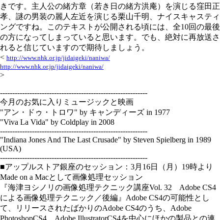
きです。主人公の緒方章（若き日の緒方洪庵）を演じる窪田正
孝、謎の男装の麗人左近を演じる栗山千明、ナイスキャスティ
ングですね。このテキストが公開される頃には、全10回の最後
の方になってしまっていると思います。でも、絶対に再放送さ
れると信じていますので期待しましょう。
<
http://www.nhk.or.jp/jidaigeki/naniwa/
http://www.nhk.or.jp/jidaigeki/naniwa/
>
------------------------------------------------------------
今月のお気に入りミュージックと映画
"アン・ドゥ・トロワ" by キャンディーズ in 1977
"Viva La Vida" by Coldplay in 2008
------------------------------------------------------------
"Indiana Jones And The Last Crusade" by Steven Spielberg in 1989
(USA)
------------------------------------------------------------
■アップルストア銀座のセッション：3月16日（月）19時より
Made on a Macとして画像処理セッション
『海津ヨシノリの画像処理テクニック講座Vol. 32 Adobe CS4
による画像処理テクニック／後編』Adobe CS4の可能性とし
て、リリースされたばかりのAdobe CS4のうち、Adobe
PhotoshopCS4、Adobe IllustratorCS4を中心にほかの製品との連