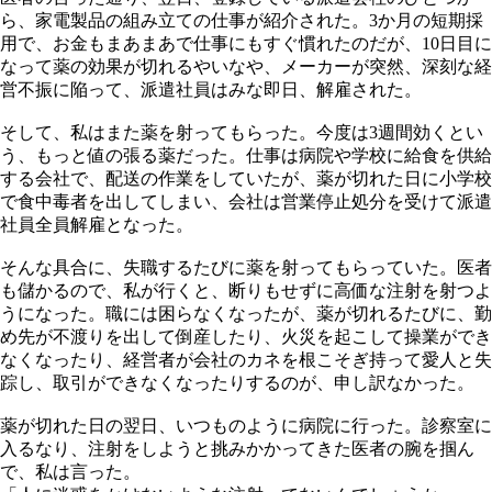
ら、家電製品の組み立ての仕事が紹介された。3か月の短期採
用で、お金もまあまあで仕事にもすぐ慣れたのだが、10日目に
なって薬の効果が切れるやいなや、メーカーが突然、深刻な経
営不振に陥って、派遣社員はみな即日、解雇された。
そして、私はまた薬を射ってもらった。今度は3週間効くとい
う、もっと値の張る薬だった。仕事は病院や学校に給食を供給
する会社で、配送の作業をしていたが、薬が切れた日に小学校
で食中毒者を出してしまい、会社は営業停止処分を受けて派遣
社員全員解雇となった。
そんな具合に、失職するたびに薬を射ってもらっていた。医者
も儲かるので、私が行くと、断りもせずに高価な注射を射つよ
うになった。職には困らなくなったが、薬が切れるたびに、勤
め先が不渡りを出して倒産したり、火災を起こして操業ができ
なくなったり、経営者が会社のカネを根こそぎ持って愛人と失
踪し、取引ができなくなったりするのが、申し訳なかった。
薬が切れた日の翌日、いつものように病院に行った。診察室に
入るなり、注射をしようと挑みかかってきた医者の腕を掴ん
で、私は言った。