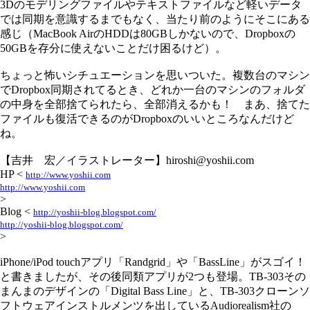
3Dのモデリングファイルやテキストファイルなど軽いデータ
では同期を意識するまでもなく、当たり前のようにそこにある
感じ（MacBook AirのHDDは80GBしかないので、Dropboxの
50GBを存分に使えないことだけ困るけど）。
ちょっと怖いシチュエーションを思いついた。複数台のマシン
でDropbox同期されてるとき、どれか一台のマシンのフォルダ
の中身を全部捨てられたら、全部消えるかも！ まあ、捨てた
ファイルも復活できるのがDropboxのいいところなんだけど
ね。
【吉井 宏／イラストレーター】hiroshi@yoshii.com
HP <
http://www.yoshii.com
http://www.yoshii.com
>
Blog <
http://yoshii-blog.blogspot.com/
http://yoshii-blog.blogspot.com/
>
iPhone/iPod touchアプリ「Randgrid」や「BassLine」がスゴイ！
と書きましたが、その後同類アプリが2つも登場。TB-303その
まんまのデザインの「Digital Bass Line」と、TB-303クローンソ
フトウェアインストルメンツを出しているAudiorealism社の