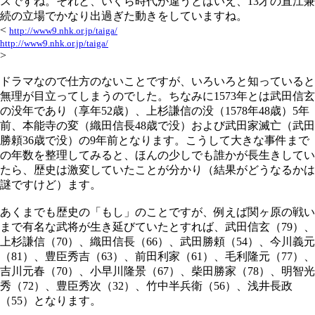
スですね。それと、いくら時代が違うとはいえ、13才の直江兼
続の立場でかなり出過ぎた動きをしていますね。
<
http://www9.nhk.or.jp/taiga/
http://www9.nhk.or.jp/taiga/
>
ドラマなので仕方のないことですが、いろいろと知っていると
無理が目立ってしまうのでした。ちなみに1573年とは武田信玄
の没年であり（享年52歳）、上杉謙信の没（1578年48歳）5年
前、本能寺の変（織田信長48歳で没）および武田家滅亡（武田
勝頼36歳で没）の9年前となります。こうして大きな事件まで
の年数を整理してみると、ほんの少しでも誰かが長生きしてい
たら、歴史は激変していたことが分かり（結果がどうなるかは
謎ですけど）ます。
あくまでも歴史の「もし」のことですが、例えば関ヶ原の戦い
まで有名な武将が生き延びていたとすれば、武田信玄（79）、
上杉謙信（70）、織田信長（66）、武田勝頼（54）、今川義元
（81）、豊臣秀吉（63）、前田利家（61）、毛利隆元（77）、
吉川元春（70）、小早川隆景（67）、柴田勝家（78）、明智光
秀（72）、豊臣秀次（32）、竹中半兵衛（56）、浅井長政
（55）となります。