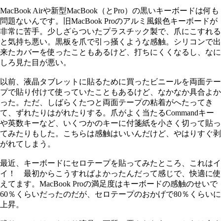
MacBook Airや新型MacBook（とPro）の黒いキーボードは何も
問題ないんです。旧MacBook Proのアルミ風銀色キーボードが
非常に苦手。少しざらついたプラスチック製で、爪にこすれる
と気持ち悪い。黒板を爪で引っ掻くような感触。シリコンで出
来たカバーを使ったこともあるけど、打ちにくくなるし、なに
しろ見た目が悪い。
以前、液晶タブレットに貼るために買ったビニールを両面テー
プで貼り付けて使っていたこともあるけど、なかなか具合よか
った。ただ、しばらくたつと両面テープの粘着がへたってき
て、ずれたりはがれたりする。爪がよく当たるCommandキー
や英数キーなど、いくつかのキーに付箋紙を小さく切って貼っ
てみたりもした。こちらは感触はいいんだけど、やはりすぐ剥
がれてしまう。
最近、キーボードにセロテープを貼ってみたところ、これはイ
イ！ 最初からこうすればよかったんだって感じで、快適に使
えてます。MacBook Proの満足度はキーボードの感触のせいで
60％くらいだったのだが、セロテープのおかげで80％くらいに
上昇。