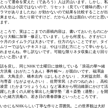
とって運命を変えた（であろう）人は沢山います。しかし、私
の人生は小説ではないので、リセット（見ていて後味の悪いド
ラマがありましたね）が効かないので結果を比較することが出
来ません。当たり前ですけど、だから人生は面白いのだと思い
ます。
ところで、実はここまでの原稿内容は、書いておいたものにか
なり大幅に加筆・修正しています。しかも何度も。さすがに1
ケ月のタイムラグは大きいです。仕方のないことですが、タイ
ムリーではないテキストは、やはり読む方にとって辛いかもし
れませんね。申し訳ないです。可能な限りネタ収集に走り回り
たいと思います。
話を戻し、同じNHKで土曜日に放映している「浪花の華〜緒
方洪庵（おがたこうあん）事件帳〜」が面白いです。福澤諭
吉、大鳥圭介、橋本左内（はしもとさない）、大村益次郎、長
与専斎（ながよせんさい）、佐野常民（さのつねたみ）、高松
凌雲（たかまつりょううん）など幕末から明治維新にかけて活
躍した多くの人材を輩出した蘭学塾「適々斎塾（適塾）」を開
いた緒方洪庵の、若き日の青春群像といったところです。
いかにもNHKらしい丁寧な作りと雰囲気。この世界観は大好