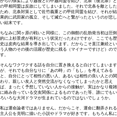
からの懐柔により越後との甲越同盟を結び、北条（後北条）と
の甲相同盟は反故にしてしまいました。それで北条を敵とした
ため、北条対策として佐竹義重との甲佐同盟を結び、それが結
果的に武田家の孤立、そして滅亡へと繋がったというのが悲し
い結末です。
ちなみに関ヶ原の戦いと同様に、この御館の乱勃発当初は圧倒
的に上杉景虎が有利という状況だったわけですが、ここでも歴
史は皮肉な結果を導き出しています。だからこそ直江兼続とい
う人物のその後の活躍が歴史に残る（マイナーですけど）ので
す。
そんなワクワクする話を自分に置き換えると白けてしまいます
が、それでも自分なりに「あの時」の「もし」を考えてみる
と、自分にとって相性の悪い人、あるいは相性の良い人との関
わり。親しい友人と突然交流がなくなってしまったかと思え
ば、まったく予想していない人からの接触が、実はかなり複雑
に絡み合っている交友関係によるものであった等、誰にでもい
ろいろな大河ドラマが生まれているのではないでしょうか。
私は運命論者ではありません。だからこそ、運命に翻弄される
主人公を克明に描いた小説やドラマが好きです。もちろん私に