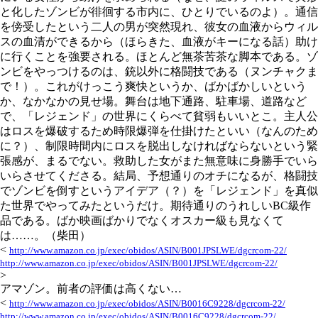
と化したゾンビが徘徊する市内に、ひとりでいるのよ）。通信
を傍受したという二人の男が突然現れ、彼女の血液からウィル
スの血清ができるから（ほらきた、血液がキーになる話）助け
に行くことを強要される。ほとんど無茶苦茶な脚本である。ゾ
ンビをやっつけるのは、銃以外に格闘技である（ヌンチャクま
で！）。これがけっこう爽快というか、ばかばかしいという
か、なかなかの見せ場。舞台は地下通路、駐車場、道路など
で、「レジェンド」の世界にくらべて貧弱もいいとこ。主人公
はロスを爆破するため時限爆弾を仕掛けたといい（なんのため
に？）、制限時間内にロスを脱出しなければならないという緊
張感が、まるでない。救助した女がまた無意味に身勝手でいら
いらさせてくださる。結局、予想通りのオチになるが、格闘技
でゾンビを倒すというアイデア（？）を「レジェンド」を真似
た世界でやってみたというだけ。期待通りのうれしいBC級作
品である。ばか映画ばかりでなくオスカー級も見なくて
は……。（柴田）
<
http://www.amazon.co.jp/exec/obidos/ASIN/B001JPSLWE/dgcrcom-22/
http://www.amazon.co.jp/exec/obidos/ASIN/B001JPSLWE/dgcrcom-22/
>
アマゾン。前者の評価は高くない…
<
http://www.amazon.co.jp/exec/obidos/ASIN/B0016C9228/dgcrcom-22/
http://www.amazon.co.jp/exec/obidos/ASIN/B0016C9228/dgcrcom-22/