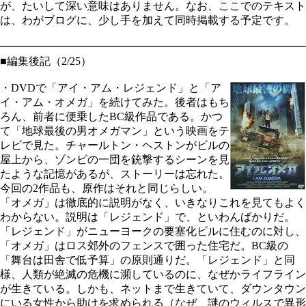
が、たいして深い意味はありません。なお、ここでのテキスト
は、わがブログに、少し手を加えて同時掲載する予定です。
━━━━━━━━━━━━━━━━━━━━━━━━━━━━
■編集後記（2/25）
・DVDで「アイ・アム・レジェンド」と「ア
イ・アム・オメガ」を続けてみた。後者はもち
ろん、前者に便乗したBC級作品である。かつ
て「地球最後の男オメガマン」という映画をテ
レビで見た。チャールトン・ヘストンがビルの
屋上から、ゾンビの一団を銃撃するシーンを見
たような記憶があるが、ストーリーは忘れた。
今回の2作品も、原作はそれと同じらしい。
「オメガ」は徹底的に説明がなく、いきなりこれを見てもよく
わからない。説明は「レジェンド」で、といわんばかりだ。
「レジェンド」がニューヨークの要塞化ビルに住むのに対し、
「オメガ」はロス郊外のフェンスで囲った住宅だ。BC級の
「舞台は田舎で低予算」の原則通りだ。「レジェンド」と同
様、人類が絶滅の危機に瀕しているのに、なぜかライフライン
が生きている。しかも、ネットまで生きていて、ダウンタウン
にいる女性から助けを求められる（なぜ、謎のウィルスで異形