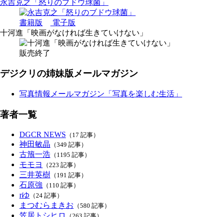
永吉克之「怒りのブドウ球菌」
書籍版
電子版
十河進「映画がなければ生きていけない」
販売終了
デジクリの姉妹版メールマガジン
写真情報メールマガジン「写真を楽しむ生活」
著者一覧
DGCR NEWS
（17 記事）
神田敏晶
（349 記事）
古籏一浩
（1195 記事）
モモヨ
（223 記事）
三井英樹
（191 記事）
石原強
（110 記事）
rゆ
（24 記事）
まつむらまきお
（580 記事）
笠居トシヒロ
（263 記事）