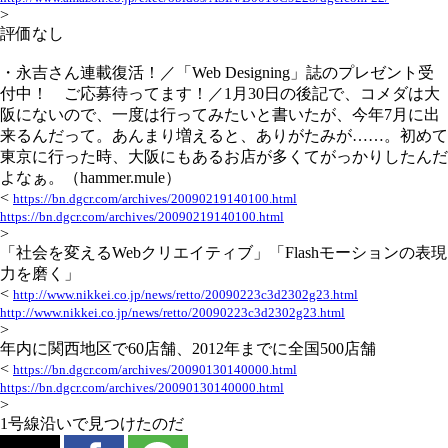
>
評価なし
・永吉さん連載復活！／「Web Designing」誌のプレゼント受
付中！ ご応募待ってます！／1月30日の後記で、コメダは大
阪にないので、一度は行ってみたいと書いたが、今年7月に出
来るんだって。あんまり増えると、ありがたみが……。初めて
東京に行った時、大阪にもあるお店が多くてがっかりしたんだ
よなぁ。（hammer.mule）
<
https://bn.dgcr.com/archives/20090219140100.html
https://bn.dgcr.com/archives/20090219140100.html
>
「社会を変えるWebクリエイティブ」「Flashモーションの表現
力を磨く」
<
http://www.nikkei.co.jp/news/retto/20090223c3d2302g23.html
http://www.nikkei.co.jp/news/retto/20090223c3d2302g23.html
>
年内に関西地区で60店舗、2012年までに全国500店舗
<
https://bn.dgcr.com/archives/20090130140000.html
https://bn.dgcr.com/archives/20090130140000.html
>
1号線沿いで見つけたのだ