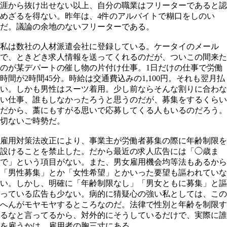
涯から抜け出せない以上、自分の職業はフリーターであると認
めざるを得ない。昨年は、4件のアルバイトで糊口をしのい
だ。議論の余地のないフリーターである。
私は数社の人材派遣会社に登録している。ケータイのメール
で、ときどき求人情報を送ってくれるのだが、ついこの間来た
のが某デパートの催し物の片付け仕事。1日だけの仕事で労働
時間が2時間45分。時給は交通費込みの1,100円。それも翌月払
い。しかも男性はスーツ着用。少し前ならそんな割りに合わな
い仕事、誰もしなかったろうと思うのだが、募集をするくらい
だから、藁にもすがる思いで応募してくる人もいるのだろう。
切ないご時勢だ。
雇用対策法改正により、事業主が労働者募集の際に年齢制限を
設けることを禁止した。だから最近の求人広告には「◯歳ま
で」という項目がない。また、男女雇用機会均等法もあるから
「男性募集」とか「女性希望」とかいった要望も謳われていな
い。しかし、明確に「年齢制限なし」「男女ともに募集」と謳
っている広告も少ない。病的に猜疑心の強い私としては、この
へんがモヤモヤするところなのだ。法律で性別と年齢を制限す
るなと言ってるから、対外的にそうしているだけで、実際に誰
を雇うかは、雇用者の胸三寸にある。