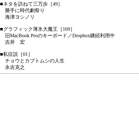
■ネタを訪ねて三万歩［49］
勝手に時代劇祭り
海津ヨシノリ
■グラフィック薄氷大魔王［169］
旧MacBook Proのキーボード／Dropbox継続利用中
吉井 宏
■私症説［01］
チョウとカブトムシの人生
永吉克之