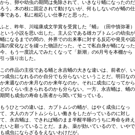
から、卵や幼虫の期間は免除されて、いきなり蛹になったのだ
ろう。木の枝に固定されて動けないが、何もしないのが蛹の仕
事である。私に相応しい仕事だと思った。
ふと、昨年、川端康成文学賞を受賞した『蛹』（田中慎弥著）
という小説を思い出した。主人公である雄カブトムシの幼虫が
蛹になるまでの間の、外界での出来事に対する反応や発見や認
識の変化などを綴った物語だった。そこで私自身が蛹になった
今、もう一度読んでみたくなって「新潮」の6月号を本棚から
引っ張り出した。
この作品の主役である蛹と永吉蛹の大きな違いは、前者が、い
つ成虫になれるのか自分でも分らないということだ。明日なの
か来週なのか来月なのか来年なのか。それに成虫になってから
どのくらい生きられるのかも分らない。一方、永吉蛹は、蛹の
期間も成虫の寿命も医者から聞いて知っている。
もうひとつの違いは、カブトムシの蛹が、はやく成虫になっ
て、大人のカブトムシらしい働きをしたがっているのに対し
て、永吉蛹は、できれば蛹のまま半醒半睡のうちに寿命を終え
たいと願っていることだ。まあ、薬が効いているので、いやで
も成虫にならざるをえないわけだが。