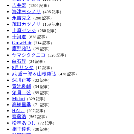
吉井宏
（1296 記事）
海津ヨシノリ
（406 記事）
永吉克之
（298 記事）
茂田カツノリ
（159 記事）
上原ゼンジ
（280 記事）
十河進
（828 記事）
GrowHair
（714 記事）
鷹野雅弘
（25 記事）
ヤマシタクニコ
（526 記事）
白石昇
（24 記事）
8月サンタ
（12 記事）
武 盾一郎＆山根康弘
（478 記事）
深川正英
（33 記事）
青池良輔
（34 記事）
須貝 弦
（55 記事）
Midori
（329 記事）
高橋里季
（71 記事）
HAL_
（207 記事）
齋藤浩
（567 記事）
松林あつし
（72 記事）
相子達也
（30 記事）