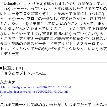
「technoBox」。とりあえず購入しましたが、時間がなくてい
じれない〜〜〜。っていうか、今年は購入した全音楽アプリの
レビューをブログに書くぞ！ とか思ってる間にもう3月にな
っちゃう〜〜。ブログの一番新しい書き込みが1ヶ月以上前だ
もん。Evernoteをメモ帳として使い始めたこともあって、細か
いネタはどんどんたまっていくのに、ちゃんと書いてる時間が
ない。そうやってネタは賞味期限切れになっていくんだなあ。
ところで、アカデミー短編アニメ映画賞の加藤久仁生監督のカ
タコト英語の受賞スピーチ「ドモアリガト、ミスターロボッ
ト」。ドッとウケてたのがなぜかすごくウレシイ。いいなあア
カデミー賞！
━━━━━━━━━━━━━━━━━━━━━━━━━━━━
■私症説［01］
チョウとカブトムシの人生
永吉克之
<
https://bn.dgcr.com/archives/20090250140100.html
https://bn.dgcr.com/archives/20090250140100.html
>
───────────────────────────────────
これまで断乎として認めなかったが、いつまでたっても今の境