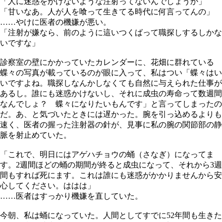
「人に迷惑をかけないような注射ってないんでしょうか」
「甘いなあ。人が人を喰って生きてる時代に何言ってんの」
……やけに医者の機嫌が悪い。
「注射が嫌なら、前のように這いつくばって職探しするしかな
いですな」
診察室の壁にかかっていたカレンダーに、花畑に群れている
蝶々の写真が載っているのが眼に入って、私はつい「蝶々はい
いですよね。職探しなんかしなくても自然に与えられた仕事が
あるし。誰にも迷惑かけないし、それに成虫の寿命って数週間
なんでしょ？ 蝶々になりたいもんです」と言ってしまったの
だ。あ、と気づいたときには遅かった。腕を引っ込めるよりも
速く、医者の握った注射器の針が、見事に私の腕の関節部の静
脈を射止めていた。
「これで、明日にはアゲハチョウの蛹（さなぎ）になってま
す。2週間ほどの蛹の期間が終ると成虫になって、それから3週
間もすれば死にます。これは誰にも迷惑がかかりませんから安
心してください。ははは」
……医者はすっかり機嫌を直していた。
今朝、私は蛹になっていた。人間としてすでに52年間も生きた