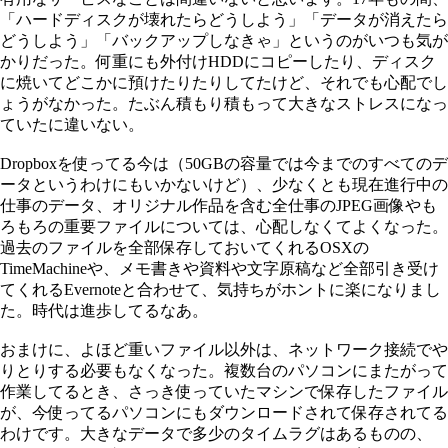
「ハードディスクが壊れたらどうしよう」「データが消えたら
どうしよう」「バックアップしなきゃ」というのがいつも気が
かりだった。何重にも外付けHDDにコピーしたり、ディスク
に焼いてどこかに預けたりたりしてたけど、それでも心配でし
ょうがなかった。たぶん積もり積もって大きなストレスになっ
ていたに違いない。
Dropboxを使ってる今は（50GBの容量では今までのすべてのデ
ータというわけにもいかないけど）、少なくとも現在進行中の
仕事のデータ、オリジナル作品を含む全仕事のJPEG画像やも
ろもろの重要ファイルについては、心配しなくてよくなった。
過去のファイルを全部保存しておいてくれるOSXの
TimeMachineや、メモ書きや資料や文字原稿など全部引き受け
てくれるEvernoteと合わせて、気持ちがホントに楽になりまし
た。時代は進歩してるなあ。
おまけに、よほど重いファイル以外は、ネットワーク接続でや
りとりする必要もなくなった。複数台のパソコンにまたがって
作業してるとき、さっき使っていたマシンで保存したファイル
が、今使ってるパソコンにもダウンロードされて保存されてる
わけです。大きなデータで多少のタイムラグはあるものの、