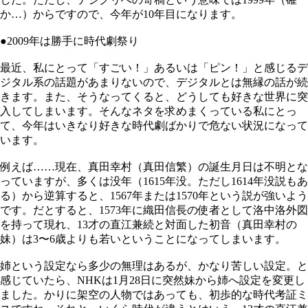
か…）からですので、今年が10年目になります。
●2009年は勝手に時代劇祭り
最近、私にとって「すごい！」あるいは「ピン！」と感じるデ
ジタル系の話題があまりないので、デジタルとは無縁の話が続
きます。また、そうなってくると、どうしても好きな世界に突
入してしまいます。そんなネタを求めまくっている私にとっ
て、今年はいきなり好きな時代劇ばかりで危ない状況になって
います。
例えば……現在、真田幸村（真田信繁）の誕生月日は不明とな
っていますが、多くは没年（1615年没。ただし1614年没説もあ
る）から逆算すると、1567年または1570年という説が強いよう
です。だとすると、1573年に織田信長の使者として洛中洛外図
を持って現れ、13才の直江兼続と対面した初音（真田幸村の
妹）は3〜6歳よりも若いということになってしまいます。
姉という設定なら多少の無理はあるが、かなり苦しい設定。と
感じていたら、NHKは1月28日に突然妹から姉へ設定を変更し
ました。かりに架空の人物ではあっても、初歩的な時代考証ミ