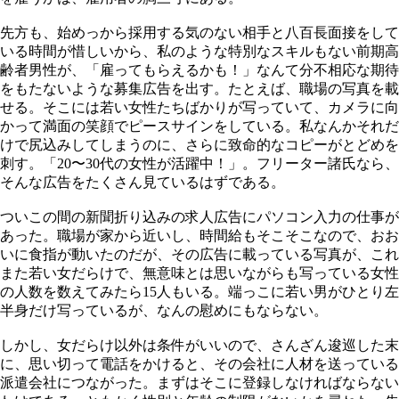
先方も、始めっから採用する気のない相手と八百長面接をして
いる時間が惜しいから、私のような特別なスキルもない前期高
齢者男性が、「雇ってもらえるかも！」なんて分不相応な期待
をもたないような募集広告を出す。たとえば、職場の写真を載
せる。そこには若い女性たちばかりが写っていて、カメラに向
かって満面の笑顔でピースサインをしている。私なんかそれだ
けで尻込みしてしまうのに、さらに致命的なコピーがとどめを
刺す。「20〜30代の女性が活躍中！」。フリーター諸氏なら、
そんな広告をたくさん見ているはずである。
ついこの間の新聞折り込みの求人広告にパソコン入力の仕事が
あった。職場が家から近いし、時間給もそこそこなので、おお
いに食指が動いたのだが、その広告に載っている写真が、これ
また若い女だらけで、無意味とは思いながらも写っている女性
の人数を数えてみたら15人もいる。端っこに若い男がひとり左
半身だけ写っているが、なんの慰めにもならない。
しかし、女だらけ以外は条件がいいので、さんざん逡巡した末
に、思い切って電話をかけると、その会社に人材を送っている
派遣会社につながった。まずはそこに登録しなければならない