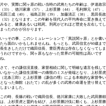
片や、実際に関ヶ原の戦い当時の武将たちの年齢は、伊達政宗
（33）、徳川家康（57）、上杉景勝（44）、毛利輝元（47）、
石田三成（40）、福島正則（39）、加藤清正（38）、黒田長政
（32）となります。この年齢を現代人の平均寿命に置き換えて
みると、健康あるいは戦死、刑死がどれほど歴史を左右してし
まったのかが分かります。
いっその事、このシミュレーションで「異説関ヶ原」とか書い
たら面白いかもしれませんね。もっとも、武田信玄が60歳まで
長生きしただけで織田信長、豊臣秀吉は存在しなくなってしま
うわけですから、関ヶ原もなかった世界の可能性は高いです
ね。
さて、その謙信没直後、家督相続に関して明確な遺言を残して
いなかった謙信生涯唯一の痛恨のミスが発端となり、上杉景虎
（北条三郎）と上杉景勝（謙信の甥）による本格的な家督争い
となった御館（おたて）の乱が多くの武将の命運を塗り替えて
しまいました。
この時、長篠の戦いで織田信長、徳川家康に大敗した武田勝頼
は、上杉景虎と盟約を結び、上杉景勝討伐に動くも、上杉景勝