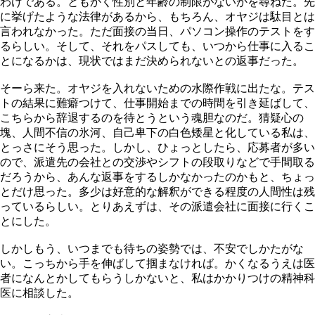
わけである。ともかく性別と年齢の制限がないかを尋ねた。先
に挙げたような法律があるから、もちろん、オヤジは駄目とは
言われなかった。ただ面接の当日、パソコン操作のテストをす
るらしい。そして、それをパスしても、いつから仕事に入るこ
とになるかは、現状ではまだ決められないとの返事だった。
そーら来た。オヤジを入れないための水際作戦に出たな。テス
トの結果に難癖つけて、仕事開始までの時間を引き延ばして、
こちらから辞退するのを待とうという魂胆なのだ。猜疑心の
塊、人間不信の氷河、自己卑下の白色矮星と化している私は、
とっさにそう思った。しかし、ひょっとしたら、応募者が多い
ので、派遣先の会社との交渉やシフトの段取りなどで手間取る
だろうから、あんな返事をするしかなかったのかもと、ちょっ
とだけ思った。多少は好意的な解釈ができる程度の人間性は残
っているらしい。とりあえずは、その派遣会社に面接に行くこ
とにした。
しかしもう、いつまでも待ちの姿勢では、不安でしかたがな
い。こっちから手を伸ばして掴まなければ。かくなるうえは医
者になんとかしてもらうしかないと、私はかかりつけの精神科
医に相談した。