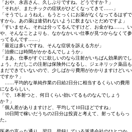
「おや、永吉さん、久しぶりですね。どうですか？」
「それが、またチックの症状がひどくなってきて……」
「そうでしょうねえ。もうとっくにお薬がなくなってるはずで
すから。あの薬は途切れないように飲まないとだめですよ」
「すいません。それは分ってるんですけど、お金がね……。い
や、そんなことよりも、なかなかいい仕事が見つからなくて参
ってるんです……」
「最近は多いですね、そんな症状を訴える方が」
「治療には時間がかかるんでしょうか」
「まあ、仕事がすぐに欲しいのなら注射がいちばん効果的でし
ょう。ただしこの注射は保険外になるし、ジェネリック薬品も
まだできていないので、少しばかり費用がかかりますけどいい
ですか？」
……平均的な単純作業の日給2日分に相当するくらいの費用
になるらしい。
「で、1本射つと、何日くらい効いてるものなんでしょう
か？」
「個人差がありますけど、平均して10日ほどですね」
10日間で稼いだうちの2日分は投資と考えて、射ってもらっ
た。
医者の言った通り、翌日、登録している派遣会社のひとつか