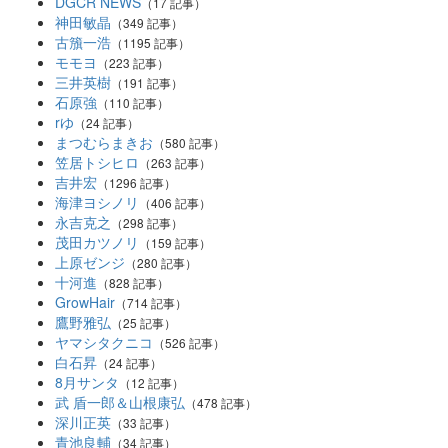
DGCR NEWS
（17 記事）
神田敏晶
（349 記事）
古籏一浩
（1195 記事）
モモヨ
（223 記事）
三井英樹
（191 記事）
石原強
（110 記事）
rゆ
（24 記事）
まつむらまきお
（580 記事）
笠居トシヒロ
（263 記事）
吉井宏
（1296 記事）
海津ヨシノリ
（406 記事）
永吉克之
（298 記事）
茂田カツノリ
（159 記事）
上原ゼンジ
（280 記事）
十河進
（828 記事）
GrowHair
（714 記事）
鷹野雅弘
（25 記事）
ヤマシタクニコ
（526 記事）
白石昇
（24 記事）
8月サンタ
（12 記事）
武 盾一郎＆山根康弘
（478 記事）
深川正英
（33 記事）
青池良輔
（34 記事）