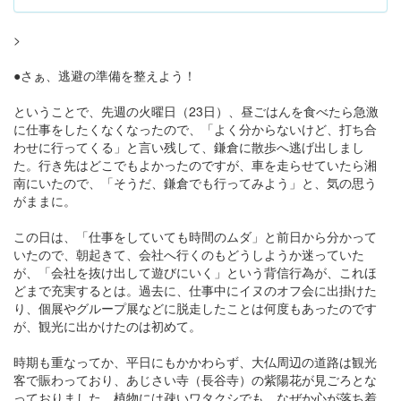
>
●さぁ、逃避の準備を整えよう！
ということで、先週の火曜日（23日）、昼ごはんを食べたら急激
に仕事をしたくなくなったので、「よく分からないけど、打ち合
わせに行ってくる」と言い残して、鎌倉に散歩へ逃げ出しまし
た。行き先はどこでもよかったのですが、車を走らせていたら湘
南にいたので、「そうだ、鎌倉でも行ってみよう」と、気の思う
がままに。
この日は、「仕事をしていても時間のムダ」と前日から分かって
いたので、朝起きて、会社へ行くのもどうしようか迷っていた
が、「会社を抜け出して遊びにいく」という背信行為が、これほ
どまで充実するとは。過去に、仕事中にイヌのオフ会に出掛けた
り、個展やグループ展などに脱走したことは何度もあったのです
が、観光に出かけたのは初めて。
時期も重なってか、平日にもかかわらず、大仏周辺の道路は観光
客で賑わっており、あじさい寺（長谷寺）の紫陽花が見ごろとな
っておりました。植物には疎いワタクシでも、なぜか心が落ち着