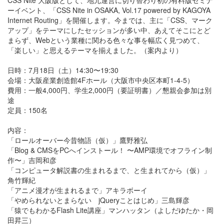
CSS Nite 大阪版として、地元運営に切り替わり初の有料版セミナ
ーイベント、「CSS Nite in OSAKA, Vol.17 powered by KAGOYA
Internet Routing」を開催します。今までは、主に「CSS、マーク
アップ」をテーマにしたセッションが多い中、あえてそこにとど
まらず、Webという業種に関わる色々な事を幅広く見つめて、
「楽しい」と思えるテーマを揃えました。（案内より）
日時：7月18日（土）14:30〜19:30
会場：大阪産業創造館4Fホール（大阪市中央区本町1-4-5）
費用：一般4,000円、学生2,000円（要証明書）／懇親会参加は別
途
定員：150名
内容：
「ロールオーバー今昔物語（仮）」鷹野雅弘
「Blog & CMSをPCへインストール！ 〜AMP環境でオフライン制
作〜」吉岡和彦
「コンピュータ解説書の生まれるまで、と生まれてから（仮）」
角竹輝紀
「アニメ漫才が生まれるまで」アキラボーイ
「やめられないとまらない jQueryことはじめ」三島輝彦
「猿でもわかるFlash Lite講座」マンハッタン（よしだゆたか・岡
田昇三）