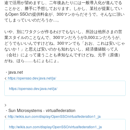
途で活用が望めますし、二年後あたりには一般導入化が進んでる
ことかと、勝手に予想しております。しかし、某社が提案してい
るOpen SSOの提供料金が、300マンからだそうで。そんなに頂い
てしまっていいのだろうか…。
いや、別にワタクシが作るわけでもないし、所詮は他所さまの営
業スタイルのことなんで、300マンだろうが3,000エンだろうが、
どうでもいいんですけどね。300マンでも「おお、これは安いじゃ
ないか！」と思えば安いのかも知れないし、経済価値観って人
（会社）によって違うことも承知なんですけどね、元手（原価）
がね、ほら……もにょもにょ。
・java.net
<
https://opensso.dev.java.net/ja/
https://opensso.dev.java.net/ja/
>
・Sun Microsystems - virtualfederation
<
http://wikis.sun.com/display/OpenSSO/virtualfederation1_ja
http://wikis.sun.com/display/OpenSSO/virtualfederation1_ja