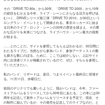
その「DRIVE TO 80s」から30年、「DRIVE TO 2000」から10年
の節目をむかえる今年、ライブ・シーンにさらなる活力を呼び込
むべく、DRIVEシリーズ第三弾「DRIVE TO 2010」が30日という
ロングラン・イベントとして開催される。東京ロッカーズに始ま
る日本のライブ・ロック・シーンの30年の歴史を踏まえ、その豊
かな広がりを未来につなげる、ライブハウス・シーン最大の祝祭
が始まる。
……とのことだ。サイトを参照してもらえばわかるが、30日間に
わたるライブだ。当然ながら参加バンド、参加アーティストの数
も膨大な数にのぼる。ために、ここでは紹介しない。上記サイト
内に出演者リストが掲載されているので、ぜひ、そちらを参照し
ていただきたい。
私のバンド、リザードは、楽日、つまりイベント最終日に登場す
る。11月11日、水曜日だ。
前回のデジクリでも書いたように、我がバンドは、今年、ファー
ストアルバムをリリースしてから30年目にあたる。この冬には30
周年を記念して新作＝アルバムをリリースする予定で、現在、そ
の制作に励んでいるが、その発売を記念してのライブなのだ。と