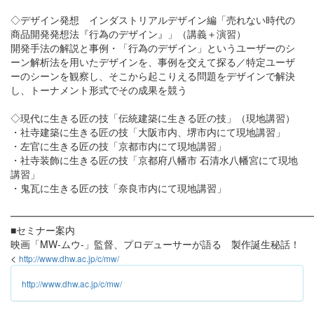
◇デザイン発想 インダストリアルデザイン編「売れない時代の
商品開発発想法『行為のデザイン』」（講義＋演習）
開発手法の解説と事例・「行為のデザイン」というユーザーのシ
ーン解析法を用いたデザインを、事例を交えて探る／特定ユーザ
ーのシーンを観察し、そこから起こりえる問題をデザインで解決
し、トーナメント形式でその成果を競う
◇現代に生きる匠の技「伝統建築に生きる匠の技」（現地講習）
・社寺建築に生きる匠の技「大阪市内、堺市内にて現地講習」
・左官に生きる匠の技「京都市内にて現地講習」
・社寺装飾に生きる匠の技「京都府八幡市 石清水八幡宮にて現地
講習」
・鬼瓦に生きる匠の技「奈良市内にて現地講習」
━━━━━━━━━━━━━━━━━━━━━━━━━━━━━━
■セミナー案内
映画「MW-ムウ-」監督、プロデューサーが語る 製作誕生秘話！
<
http://www.dhw.ac.jp/c/mw/
http://www.dhw.ac.jp/c/mw/