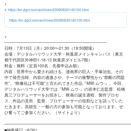
>
<
https://bn.dgcr.com/archives/20090630140100.html
https://bn.dgcr.com/archives/20090630140100.html
>
───────────────────────────────────
日時：7月13日（月）20:00〜21:30（19:50開場）
会場：デジタルハリウッド大学・秋葉原メインキャンパス（東京
都千代田区外神田1-18-13 秋葉原ダイビル7階）
料金：無料（定員100名、先着申込み順）
内容：世界中から愛され続ける、漫画界の巨人・手塚治虫。その
中で発売当時、内容の過激さや、テーマの衝撃性から“禁断の問題
作”、“映像化は不可能”と言われてきた作品『MW-ムウ-』。今回、
デジタルハリウッド大学では『MW-ムウ-』の岩本仁志監督、松橋
真三プロデューサーをお招きし、映画の誕生過程、製作プロセ
ス、作品の見所、監督、プロデューサーの役割などを語っていた
だきます。高校生・一般の方の参加も可能となっております。ぜ
ひ奮ってご参加ください。（サイトより）
━━━━━━━━━━━━━━━━━━━━━━━━━━━━━━
■編集後記（6/30）