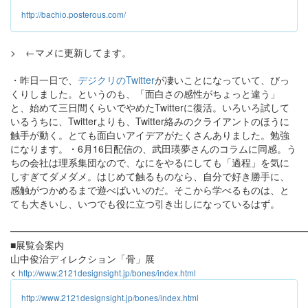
http://bachio.posterous.com/
> ←マメに更新してます。
・昨日一日で、
デジクリのTwitter
が凄いことになっていて、びっ
くりしました。というのも、「面白さの感性がちょっと違う」
と、始めて三日間くらいでやめたTwitterに復活。いろいろ試して
いるうちに、Twitterよりも、Twitter絡みのクライアントのほうに
触手が動く。とても面白いアイデアがたくさんありました。勉強
になります。・6月16日配信の、武田瑛夢さんのコラムに同感。う
ちの会社は理系集団なので、なにをやるにしても「過程」を気に
しすぎてダメダメ。はじめて触るものなら、自分で好き勝手に、
感触がつかめるまで遊べばいいのだ。そこから学べるものは、と
ても大きいし、いつでも役に立つ引き出しになっているはず。
━━━━━━━━━━━━━━━━━━━━━━━━━━━━━━
■展覧会案内
山中俊治ディレクション「骨」展
<
http://www.2121designsight.jp/bones/index.html
http://www.2121designsight.jp/bones/index.html