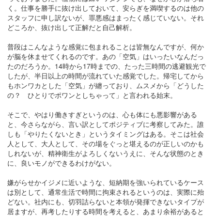
く。仕事を勝手に抜け出しておいて、安らぎを満喫するのは他の
スタッフに申し訳ないが、罪悪感はまったく感じていない。それ
どころか、抜け出して正解だと自己解析。
普段はこんなような感覚に包まれることは皆無なんですが、何か
が脳を休ませてくれるのです。あの「空気」はいったいなんだっ
たのだろうか。14時から17時までの、たった三時間の逃避観光で
したが、半日以上の時間が流れていた感覚でした。帰宅してから
もホンワカとした「空気」が纏っており、ムスメから「どうした
の？ ひとりでポワンとしちゃって」と言われる始末。
そこで、やはり働きすぎというのは、心も体にも悪影響がある
と、今さらながら、言い訳としてポジティブに考察してみた。誰
しも「やりたくないとき」というタイミングはある。そこは社会
人として、大人として、その場をぐっと堪えるのが正しいのかも
しれないが、精神衛生がよろしくないうえに、そんな状態のとき
に、良いモノができるわけがない。
嫌がらせかイジメに近いような、短納期を強いられているケース
は別として、通常生活で時間に拘束されるというのは、実際に殆
どない。社内にも、切羽詰らないと本領が発揮できないタイプが
居ますが、再考したりする時間を考えると、あまり余裕があると