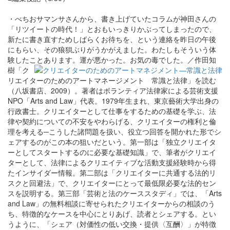
・べちおサマンサさんから、書き上げていたコラムが神田さんの
「リツイートの時代！」とおもいっきりかぶってしまったので、
新たに書き直すためしばらくお待ちを、という連絡を昨日の午後
にもらい、その狼狽ぶりがうかがえました。わたしもそういう体
験したことあります。運が悪かった。お気の毒でした。／
作田知
樹「ク
リエイターのためのアートマネージメント 常識と法律」を読む
（八坂書店、2009）。著者はボランティア法律家による芸術支援
NPO「Arts and Law」代表。1979年生まれ、東京藝術大学出身の
行政書士。クリエイターとして仕事をするための基礎を学ぶ、法
律や契約についての不安をやわらげる、クリエイターの権利と倫
理を考える─こうした諸問題を扱い、役立つ回答を開かれた形でシ
ェアするのがこの本の狙いだという。第一部は「独立クリエイタ
ーとしてスタートするのに必要な基礎知識」で、筆者がクリエイ
ターとして、法律によるクリエイティブな活動支援経験時から得
たインサイダー情報。第二部は「クリエイターに共通する法的リ
スクと回避法」で、クリエイターにとって最低限必要な法的セン
スを説明する。第三部「芸術と法のケーススタディ」では、「Arts
and Law」の無料相談に寄せられたクリエイターからの相談のう
ち、特徴的なケースを中心にとりあげ、読者とシェアする。とい
うように、「シェア（対価性の低い交換・提供〈互酬〉」が特徴