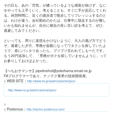
その日も、あの「空気」が纏っているような感覚が抜けず、なに
をやっても上手くいく。考えることも、すぐに手が反応してくれ
る。休憩時間に、近くの遊歩道で散歩してリフレッシュするのと
は、わけが違う。会社勤めのかたは、仕事中に脱走するのが難し
いかも知れませんが、自分に都合の良い言い訳を考えて、ぜひ、
逃避してみてください。
といっても、周りに迷惑をかけないように、大人の逃げ方でどう
ぞ。逃避した夕方、専務が血眼になってワタクシを探していたよ
うで、昼にバッタリ会ったら、ブツブツ言われてしもーたです。
もう20円追加して、「専務がボクを探していませんように」って
お参りしておけばよかった。
【べちおサマンサ】pipelinehot@yokohama.email.ne.jp
FAプログラマーであり、ナノテク業界の技術開発屋。
< WEB SITE：
http://www.ne.jp/asahi/calamel/jaco/
http://www.ne.jp/asahi/calamel/jaco/
>
< Posterous：
http://bachio.posterous.com/