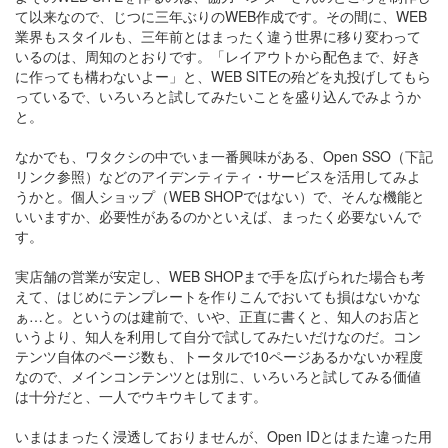
て以来なので、じつに三年ぶりのWEB作成です。その間に、WEB
業界もスタイルも、三年前とはまったく違う世界に移り変わって
いるのは、周知のとおりです。「レイアウトから配色まで、好き
に作っても構わないよー」と、WEB SITEの殆どを丸投げしてもら
っているで、いろいろと試してみたいことを盛り込んでみようか
と。
なかでも、ワタクシの中でいま一番興味がある、Open SSO（下記
リンク参照）などのアイデンティティ・サービスを活用してみよ
うかと。個人ショップ（WEB SHOPではない）で、そんな機能と
いいますか、必要性があるのかといえば、まったく必要ないんで
す。
実店舗の営業が安定し、WEB SHOPまで手を広げられた場合も考
えて、はじめにテンプレートを作りこんでおいても損はないかな
ぁ…と。というのは建前で、いや、正直に書くと、知人のお店と
いうより、知人を利用して自分で試してみたいだけなのだ。コン
テンツ自体のページ数も、トータルで10ページあるかないか程度
なので、メインコンテンツとは別に、いろいろと試してみる価値
は十分だと、一人でウキウキしてます。
いまはまったく浸透しておりませんが、Open IDとはまた違った用