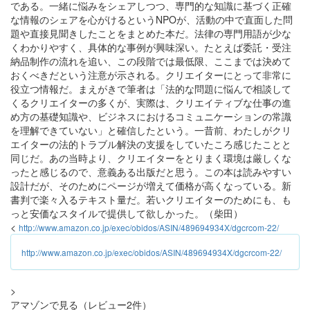
である。一緒に悩みをシェアしつつ、専門的な知識に基づく正確
な情報のシェアを心がけるというNPOが、活動の中で直面した問
題や直接見聞きしたことをまとめた本だ。法律の専門用語が少な
くわかりやすく、具体的な事例が興味深い。たとえば委託・受注
納品制作の流れを追い、この段階では最低限、ここまでは決めて
おくべきだという注意が示される。クリエイターにとって非常に
役立つ情報だ。まえがきで筆者は「法的な問題に悩んで相談して
くるクリエイターの多くが、実際は、クリエイティブな仕事の進
め方の基礎知識や、ビジネスにおけるコミュニケーションの常識
を理解できていない」と確信したという。一昔前、わたしがクリ
エイターの法的トラブル解決の支援をしていたころ感じたことと
同じだ。あの当時より、クリエイターをとりまく環境は厳しくな
ったと感じるので、意義ある出版だと思う。この本は読みやすい
設計だが、そのためにページが増えて価格が高くなっている。新
書判で楽々入るテキスト量だ。若いクリエイターのためにも、も
っと安価なスタイルで提供して欲しかった。（柴田）
<
http://www.amazon.co.jp/exec/obidos/ASIN/489694934X/dgcrcom-22/
http://www.amazon.co.jp/exec/obidos/ASIN/489694934X/dgcrcom-22/
>
アマゾンで見る（レビュー2件）