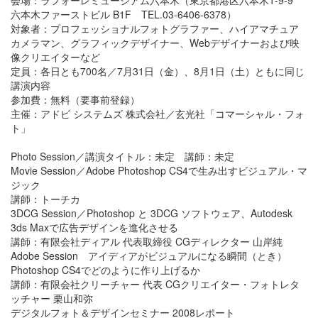
会場：ラフォーレミュージアム六本木（東京都港区六本木1-9-9
六本木ファーストビル B1F TEL.03-6406-6378）
対象者：プロフェッショナルフォトグラファー、ハイアマチュア
カメラマン、グラフィックデザイナー、Webデザイナーおよび映
像クリエイターなど
定員：各日とも700名／7月31日（金）、8月1日（土）ともに同じ
講演内容
参加費：無料（要事前登録）
主催：アドビ システムズ 株式会社／玄光社「コマーシャル・フォ
ト」
Photo Session／講演タイトル：未定 講師：未定
Movie Session／Adobe Photoshop CS4で生み出すビジュアル・マ
ジック
講師：トーチカ
3DCG Session／Photoshop と 3DCG ソフトウェア、Autodesk
3ds Maxで広告デザインを進化させる
講師：有限会社ディアル 代表取締役 CGディレクター 山岸純
Adobe Session アイディアがビジュアルになる瞬間（とき）
Photoshop CS4でどのように作り上げるか
講師：有限会社クリーチャー 代表 CGクリエイター・フォトレタ
ッチャー 栗山和弥
デジタルフォト＆デザインセミナー 2008レポート