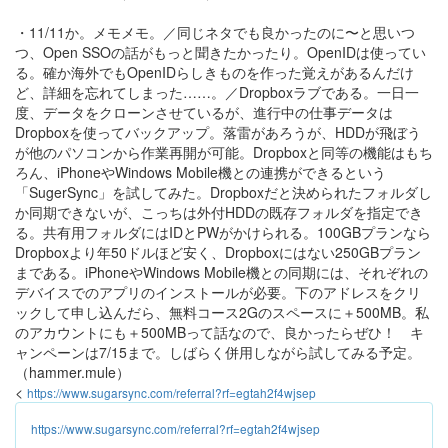
・11/11か。メモメモ。／同じネタでも良かったのに〜と思いつ
つ、Open SSOの話がもっと聞きたかったり。OpenIDは使ってい
る。確か海外でもOpenIDらしきものを作った覚えがあるんだけ
ど、詳細を忘れてしまった……。／Dropboxラブである。一日一
度、データをクローンさせているが、進行中の仕事データは
Dropboxを使ってバックアップ。落雷があろうが、HDDが飛ぼう
が他のパソコンから作業再開が可能。Dropboxと同等の機能はもち
ろん、iPhoneやWindows Mobile機との連携ができるという
「SugerSync」を試してみた。Dropboxだと決められたフォルダし
か同期できないが、こっちは外付HDDの既存フォルダを指定でき
る。共有用フォルダにはIDとPWがかけられる。100GBプランなら
Dropboxより年50ドルほど安く、Dropboxにはない250GBプラン
まである。iPhoneやWindows Mobile機との同期には、それぞれの
デバイスでのアプリのインストールが必要。下のアドレスをクリ
ックして申し込んだら、無料コース2Gのスペースに＋500MB。私
のアカウントにも＋500MBって話なので、良かったらぜひ！ キ
ャンペーンは7/15まで。しばらく併用しながら試してみる予定。
（hammer.mule）
<
https://www.sugarsync.com/referral?rf=egtah2f4wjsep
https://www.sugarsync.com/referral?rf=egtah2f4wjsep