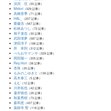
須貝 弦
（55 記事）
Midori
（329 記事）
高橋里季
（71 記事）
HAL_
（207 記事）
齋藤浩
（567 記事）
松林あつし
（72 記事）
相子達也
（30 記事）
武田瑛夢
（587 記事）
津田淳子
（188 記事）
所 幸則
（312 記事）
べちおサマンサ
（329 記事）
岡田陽一
（305 記事）
Rey.Hori
（38 記事）
杏珠
（35 記事）
もみのこゆきと
（136 記事）
高木泰三
（5 記事）
えむ
（12 記事）
川井拓也
（42 記事）
蓮井慎也
（26 記事）
秋葉秀樹
（73 記事）
森和恵
（437 記事）
薬師寺 聖
（118 記事）