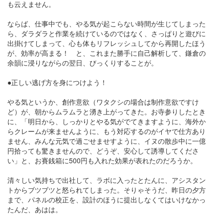
も云えません。
ならば、仕事中でも、やる気が起こらない時間が生じてしまった
ら、ダラダラと作業を続けているのではなく、さっぱりと遊びに
出掛けてしまって、心も体もリフレッシュしてから再開したほう
が、効率が高まる！ と、これまた勝手に自己解析して、鎌倉の
余韻に浸りながらの翌日、びっくりすることが。
●正しい逃げ方を身につけよう！
やる気というか、創作意欲（ワタクシの場合は制作意欲ですけ
ど）が、朝からムラムラと湧き上がってきた。お寺参りしたとき
に、「明日から、しっかりとやる気がでてきますように、海外か
らクレームが来ませんように、もう対応するのがイヤで仕方あり
ません、みんな元気で過ごせませすように、イヌの散歩中に一億
円拾っても驚きませんので、どうぞ、安心して誘導してくださ
い」と、お賽銭箱に500円も入れた効果が表れたのだろうか。
清々しい気持ちで出社して、ラボに入ったとたんに、アシスタン
トからブツブツと怒られてしまった。そりゃそうだ、昨日の夕方
まで、パネルの校正を、設計のほうに提出しなくてはいけなかっ
たんだ、あはは。