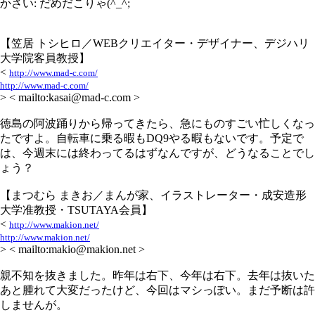
かさい: だめだこりゃ(^_^;
【笠居 トシヒロ／WEBクリエイター・デザイナー、デジハリ
大学院客員教授】
<
http://www.mad-c.com/
http://www.mad-c.com/
> < mailto:kasai@mad-c.com >
徳島の阿波踊りから帰ってきたら、急にものすごい忙しくなっ
たですよ。自転車に乗る暇もDQ9やる暇もないです。予定で
は、今週末には終わってるはずなんですが、どうなることでし
ょう？
【まつむら まきお／まんが家、イラストレーター・成安造形
大学准教授・TSUTAYA会員】
<
http://www.makion.net/
http://www.makion.net/
> < mailto:makio@makion.net >
親不知を抜きました。昨年は右下、今年は右下。去年は抜いた
あと腫れて大変だったけど、今回はマシっぽい。まだ予断は許
しませんが。