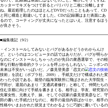
るので、記録層は表面にはないとのこと。確かにそうですね。
カッターでキズをつけて折るとバリバリと二枚に分離します
ね。最近処理したのはほとんどDVDだったこともあって、CD
と同じ構造と勘違いしてました。CDの記録層はまだ表面にあ
るので、コーティングが丈夫になったとはいえ、注意するほう
が良さそう。
━━━━━━━━━━━━━━━━━━━━━━━━━━━━
■編集後記（9/2）
・インストールしてみないとバグがあるかどうかわからんけ
ど、というのはコンピュータの話ではありだが、バグが明らか
なのにインストールしちゃったのが先日の衆愚選挙で、その軽
率な行動が致命的クラッシュを呼ぶかもしれない。ニッポンの
未来は不安がいっぱいだ。／
森見登美彦「恋文の
技術」を読む（ポプラ社、2009）。手紙文だけで構成された変
わった小説である。能登の臨海実験所に飛ばされた大学院生・
守田が、退屈のあまり「文通武者修行」と称して、仲間たちの
住む京都に向けて手紙を書きまくる。相手は、学友、研究室の
先輩女性、元教え子、妹、そして小説家の森見登美彦など。守
田の書いた手紙だけなのに、相手の返信内容ばかりか、相手の
性格やいまおかれた状況までわかるように巧妙に書いているの