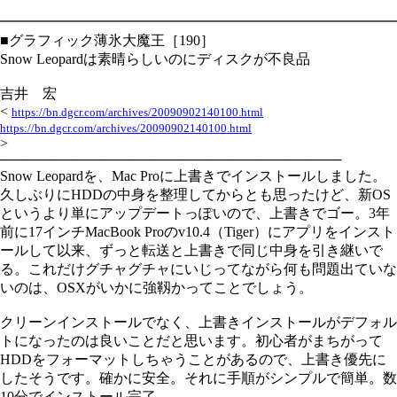
━━━━━━━━━━━━━━━━━━━━━━━━━━━━
■グラフィック薄氷大魔王［190］
Snow Leopardは素晴らしいのにディスクが不良品
吉井 宏
<
https://bn.dgcr.com/archives/20090902140100.html
https://bn.dgcr.com/archives/20090902140100.html
>
───────────────────────────────────
Snow Leopardを、Mac Proに上書きでインストールしました。
久しぶりにHDDの中身を整理してからとも思ったけど、新OS
というより単にアップデートっぽいので、上書きでゴー。3年
前に17インチMacBook Proのv10.4（Tiger）にアプリをインスト
ールして以来、ずっと転送と上書きで同じ中身を引き継いで
る。これだけグチャグチャにいじってながら何も問題出ていな
いのは、OSXがいかに強靱かってことでしょう。
クリーンインストールでなく、上書きインストールがデフォル
トになったのは良いことだと思います。初心者がまちがって
HDDをフォーマットしちゃうことがあるので、上書き優先に
したそうです。確かに安全。それに手順がシンプルで簡単。数
10分でインストール完了。