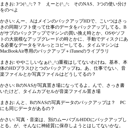
まきお: 3つ(^_^;？？ えーと(^_^; そのNAS、3つの使い分け
をのべよ
かさい: んー、AはメインのバックアップHDで、こいつはさっ
きの同期ソフト使って仕事のデータをバックアップしてる。B
がサブのバックアップでマシンの買い換え時とか、OSやソフ
トの大規模なアップグレードの時とかに、手動でディスクにあ
る必要なデータをマルっとコピーしてる。タイムマシンは
MacBookAir専用のバックアップ＋iTunesのライブラリ
まきお: ややこしいなぁ(^_^;)重複はしてないわけね。基本、本
体のHDプラスひとつのバックアップね。あ、仕事でない、音
楽ファイルとか写真ファイルはどうしてるの？
かさい: BのNASが写真置き場になってるよ。んで、さっき書
いたけど、タイムカプセルが音楽ファイル置き場
まきお: んと、BのNASの写真データのバックアップは？ PC
にも同じデータがあるの？
かさい: 写真・音楽は、別のムーバブルHDDにバックアップし
とる。が、そんなに神経質に保存しようとはしてないかな。