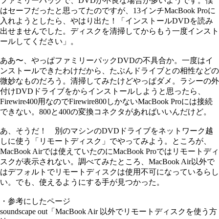
ファミリーパックで、DVDが不良な場合が多いようです。僕
はセーフだったと思ってたのですが、13インチMacBook Proに
入れようとしたら、やはり出た！「インストールDVDを読み
出せませんでした。ディスクを清掃してからもう一度インスト
ールしてください」。
ああ〜、やっぱファミリーパックDVDの不具合か。一度はイ
ンストールできたわけだから、たぶんドライブとの相性などの
微妙なものだろう。清掃してみたけどやっぱダメ。ラシーの外
付けDVDドライブをからインストールしようと思ったら、
Firewire400用なのでFirewire800しかないMacBook Proには接続
できない。800と400の変換コネクタがあればいいんだけど。
あ、そうだ！ 別のマシンのDVDドライブをネットワーク越
しに使う「リモートディスク」でやってみよう。ところが、
MacBook Airでは使えていたのにMacBook Proではリモートディ
スクが表示されない。調べてみたところ、MacBook Air以外で
はデフォルトでリモートディスクは使用不可になっているらし
い。でも、使えるようにする手が見つかった。
・参考にしたページ
soundscape out「MacBook Air 以外でリモートディスクを使う方