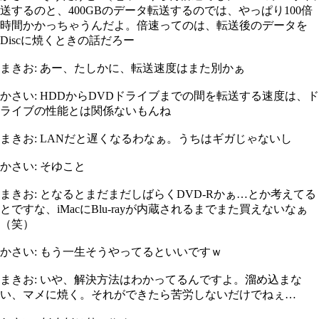
送するのと、400GBのデータ転送するのでは、やっぱり100倍
時間かかっちゃうんだよ。倍速ってのは、転送後のデータを
Discに焼くときの話だろー
まきお: あー、たしかに、転送速度はまた別かぁ
かさい: HDDからDVDドライブまでの間を転送する速度は、ド
ライブの性能とは関係ないもんね
まきお: LANだと遅くなるわなぁ。うちはギガじゃないし
かさい: そゆこと
まきお: となるとまだまだしばらくDVD-Rかぁ…とか考えてる
とですな、iMacにBlu-rayが内蔵されるまでまた買えないなぁ
（笑）
かさい: もう一生そうやってるといいですｗ
まきお: いや、解決方法はわかってるんですよ。溜め込まな
い、マメに焼く。それができたら苦労しないだけでねぇ…