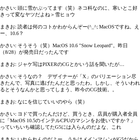
かさい: 頭に雪かぶってます（笑）ネコ科なのに、寒いとこ好
きって変なヤツだよね＞雪ヒョウ
まきお: 読者は何のコトかわからんぞー(^_^; MacOSですね。え
ー、10.6？
かさい: そうそう（笑）MacOS 10.6 "Snow Leopard"。昨日
（8/28）が発売日だったんです
まきお: ジャケ写はPIXERのCGとかいう話を聞いたが…
かさい: そうなの？ デザイナーが「X」のバリエーション尽
きたんで、写真に逃げたんだと思ったわ。しかし、そういわれ
るとそうなんかと思ってしまう、昨今のCG技術。。
まきお: なにを信じていいのやら（笑）
かさい: ヨドで買ったんだけど、買うとき、店員が購入者全員
に「MacOS 10.5のインテルCPUのマシンをお使いですか？」
っていちいち確認してたG5には入らんのだよな、これ
まきお: いれられんのだよー。うちはメインマシンがG5だから