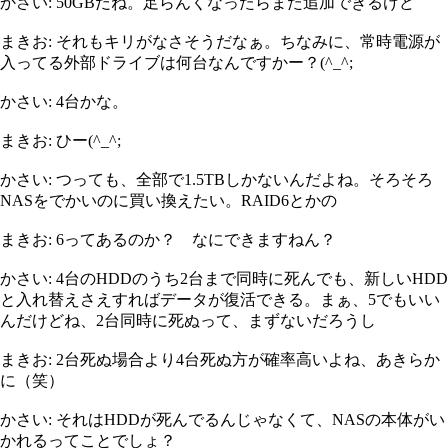
かさい: 50GBだね。足らんくなったらまた追加できるけど
まきお: それもキリがなさそうだなぁ。ちなみに、常時電源が
入ってる外部ドライブは何台なんですかー？(^_^;
かさい: 4台かな。
まきお: ひー(^_^;
かさい: つっても、全部で1.5TBしかないんだよね。そろそろ
NASをでかいのに買い換えたい。RAID6とかの
まきお: 6ってあるのか？ なにできますねん？
かさい: 4台のHDDのうち2台まで同時に死んでも、新しいHDD
と入れ替えさえすればデータが復活できる。まぁ、5でもいい
んだけどね、2台同時に死ぬって、まずないだろうし
まきお: 2台死ぬ場合より4台死ぬ方が確率高いよね、あきらか
に（笑）
かさい: それはHDDが死んでるんじゃなくて、NASの本体がい
かれるってことでしょ？