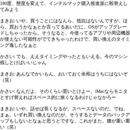
180度、態度を変えて、インテルマック購入推進派に鞍替えし
てみよう
まきお: いや、買うことにはなんら、抵抗はないんですが、ほ
ら、買おうかなぁとか言ってるあいだに、OSがアップグレー
ドしちゃったから。そうなると、今使ってるアプリや周辺機器
が使えない可能性がでてきちゃったわけで、買い換えのタイミ
ング逸したなぁと
かさい: でも、ええタイミングやったともいえる。今のマシン
残しとけばいいじゃん
まきお: あんなでかいもん、おいておく余裕はうちにはないぞ
（笑）
かさい: なんだよ、そのくらい置いとけよー。iMacならモニタ
とすげ替えればスペース的に狭くなるわけじゃなかろー
まきお: いや、話せば長くなるが、スペースないのだ。でね、
まぁ、いずれ買い換えなのだが、そうするとデータのバックア
ップもしないとなぁと思うとですな、これがまた、腰が重い重
い（笑）