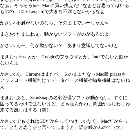
なぁ。そろそろIntel-Macに買い換えたいなぁとは思ってはいる
ものの、G5＋Leopardで大きな不満もないからなぁ
かさい: 不満がないのなら、そのままでいーじゃんｗ
まきお: たまにねぇ、動かないソフトがのがあるのよ
かさい: んー、何が動かない？ あまり意識してないけど
まきお: picasaとか、Googleのブラウザとか、Intelでないと動か
ないんよ
かさい: あ、Chromeはまだベータのままだな＞Mac版 picasaも
アップロード機能だけでデータベース機能や編集機能はないね
え
まきお: あと、ScanSnapの名刺管理ソフトが動かない。すぐに
困ってるわけではないけど、まぁなんかね、周囲からじわじわ
来てる感じはする（笑）
かさい: でもそれはG5だからってわけじゃなく、Macだからっ
てことだと思うがと言ってしまうと、話が続かんので（笑）