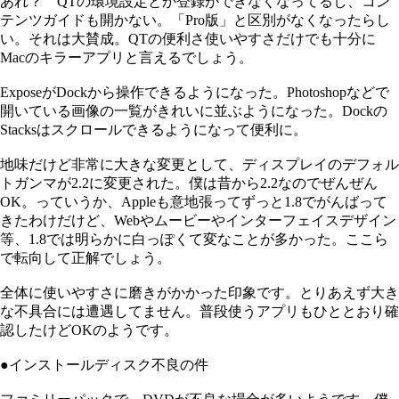
あれ？ QTの環境設定とか登録ができなくなってるし、コン
テンツガイドも開かない。「Pro版」と区別がなくなったらし
い。それは大賛成。QTの便利さ使いやすさだけでも十分に
Macのキラーアプリと言えるでしょう。
ExposeがDockから操作できるようになった。Photoshopなどで
開いている画像の一覧がきれいに並ぶようになった。Dockの
Stacksはスクロールできるようになって便利に。
地味だけど非常に大きな変更として、ディスプレイのデフォル
トガンマが2.2に変更された。僕は昔から2.2なのでぜんぜん
OK。っていうか、Appleも意地張ってずっと1.8でがんばって
きたわけだけど、Webやムービーやインターフェイスデザイン
等、1.8では明らかに白っぽくて変なことが多かった。ここら
で転向して正解でしょう。
全体に使いやすさに磨きがかかった印象です。とりあえず大き
な不具合には遭遇してません。普段使うアプリもひととおり確
認したけどOKのようです。
●インストールディスク不良の件