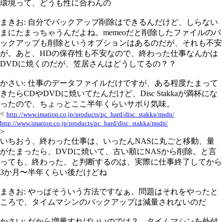
環境って、どうも性に合わんの
まきお: 自分でバックアップ削除はできるんだけど、しらない
まにたまっちゃうんだよね。memeoだと削除したファイルのバ
ックアップも削除というオプションはあるのだが、それも不安
が。あと、HDの保存性も不安なので、終わった仕事なんかは
DVDに焼くのだが、笠居さんはどうしてるの？？
かさい: 仕事のデータファイルだけですが、ある程度たまって
きたらCDやDVDに焼いてたんだけど、Disc Stakkaが満杯にな
ったので、ちょっとここ半年くらいサボり気味。
<
http://www.imation.co.jp/products/pc_hard/disc_stakka/msdn/
http://www.imation.co.jp/products/pc_hard/disc_stakka/msdn/
>
いちおう、終わった仕事は、いったんNASに丸ごと移動、量
がたまったら、DVDに焼いて、古い順にNASから削除。と言
っても、終わった、と判断するのは、実際に仕事終了してから
3か月〜半年くらい後だけどね
まきお: やっぱそういう方法ですなぁ。問題はそれをやったと
ころで、タイムマシンのバックアップは減量されないのだ
かさい: だから増量すればいいのでは？ タイムマシンを外付