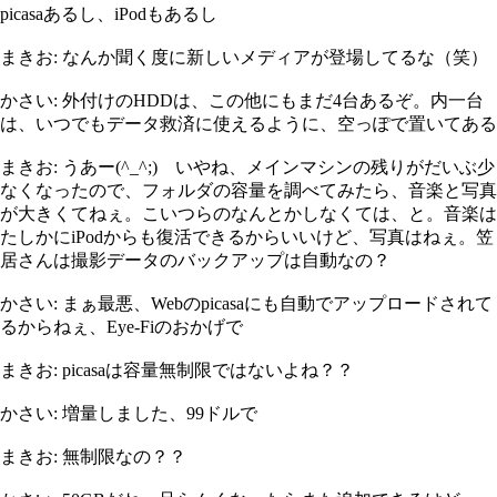
picasaあるし、iPodもあるし
まきお: なんか聞く度に新しいメディアが登場してるな（笑）
かさい: 外付けのHDDは、この他にもまだ4台あるぞ。内一台
は、いつでもデータ救済に使えるように、空っぽで置いてある
まきお: うあー(^_^;) いやね、メインマシンの残りがだいぶ少
なくなったので、フォルダの容量を調べてみたら、音楽と写真
が大きくてねぇ。こいつらのなんとかしなくては、と。音楽は
たしかにiPodからも復活できるからいいけど、写真はねぇ。笠
居さんは撮影データのバックアップは自動なの？
かさい: まぁ最悪、Webのpicasaにも自動でアップロードされて
るからねぇ、Eye-Fiのおかげで
まきお: picasaは容量無制限ではないよね？？
かさい: 増量しました、99ドルで
まきお: 無制限なの？？