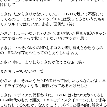
けにして
まきお: だからきりがないって(^_^; DVDで焼いて不要にな
ってるのに、まだバックアップHDには残ってるというのもキ
モチワルイではないか。ああ、面倒だ（笑）
かさい: しょーがないじゃん(^_^; まだ描いた原画が紙やキャン
バスで残ってるって状況じゃないだけマシだと思え
まきお: いっそバルクのHDをボコスカ差し替えとか思うもの
の、HDの保存耐久性ってのもあやしいよねぇ
かさい: 特に、まつむらまきおが使うとなぁ（笑）
まきお: いやいやいや（笑）
かさい: ま、それいうたらDVDだって怪しいもんなんだよ。再
生ドライブがなくなる可能性だってあるわけだしさ
まきお: メディアの代替わりね。DVD-Rは2枚づつ焼いてるし
CD-R時代のものは順次、DVDにディスクイメージにして保存
しなおしてるのだが、なんかこう、ズバっと根本的に解決する