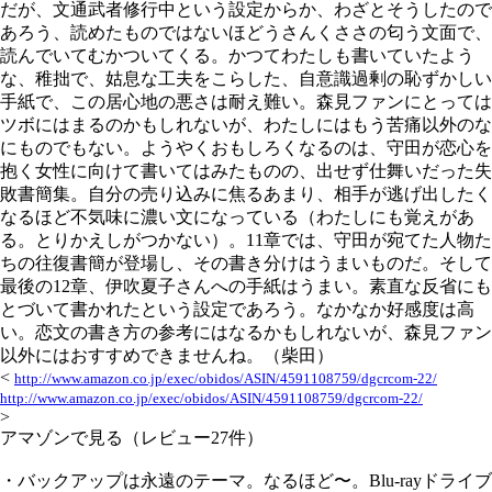
だが、文通武者修行中という設定からか、わざとそうしたので
あろう、読めたものではないほどうさんくささの匂う文面で、
読んでいてむかついてくる。かつてわたしも書いていたよう
な、稚拙で、姑息な工夫をこらした、自意識過剰の恥ずかしい
手紙で、この居心地の悪さは耐え難い。森見ファンにとっては
ツボにはまるのかもしれないが、わたしにはもう苦痛以外のな
にものでもない。ようやくおもしろくなるのは、守田が恋心を
抱く女性に向けて書いてはみたものの、出せず仕舞いだった失
敗書簡集。自分の売り込みに焦るあまり、相手が逃げ出したく
なるほど不気味に濃い文になっている（わたしにも覚えがあ
る。とりかえしがつかない）。11章では、守田が宛てた人物た
ちの往復書簡が登場し、その書き分けはうまいものだ。そして
最後の12章、伊吹夏子さんへの手紙はうまい。素直な反省にも
とづいて書かれたという設定であろう。なかなか好感度は高
い。恋文の書き方の参考にはなるかもしれないが、森見ファン
以外にはおすすめできませんね。（柴田）
<
http://www.amazon.co.jp/exec/obidos/ASIN/4591108759/dgcrcom-22/
http://www.amazon.co.jp/exec/obidos/ASIN/4591108759/dgcrcom-22/
>
アマゾンで見る（レビュー27件）
・バックアップは永遠のテーマ。なるほど〜。Blu-rayドライブ