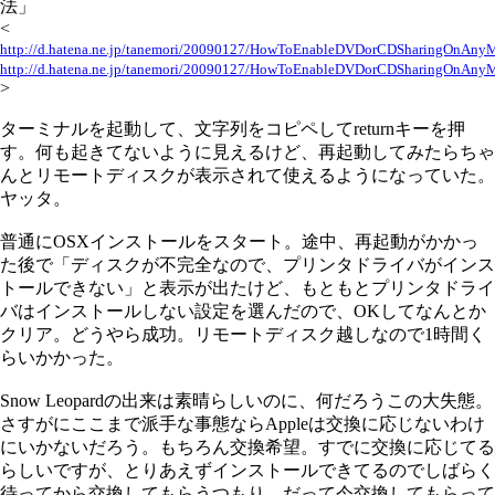
法」
<
http://d.hatena.ne.jp/tanemori/20090127/HowToEnableDVDorCDSharingOnAny
http://d.hatena.ne.jp/tanemori/20090127/HowToEnableDVDorCDSharingOnAny
>
ターミナルを起動して、文字列をコピペしてreturnキーを押
す。何も起きてないように見えるけど、再起動してみたらちゃ
んとリモートディスクが表示されて使えるようになっていた。
ヤッタ。
普通にOSXインストールをスタート。途中、再起動がかかっ
た後で「ディスクが不完全なので、プリンタドライバがインス
トールできない」と表示が出たけど、もともとプリンタドライ
バはインストールしない設定を選んだので、OKしてなんとか
クリア。どうやら成功。リモートディスク越しなので1時間く
らいかかった。
Snow Leopardの出来は素晴らしいのに、何だろうこの大失態。
さすがにここまで派手な事態ならAppleは交換に応じないわけ
にいかないだろう。もちろん交換希望。すでに交換に応じてる
らしいですが、とりあえずインストールできてるのでしばらく
待ってから交換してもらうつもり。だって今交換してもらって