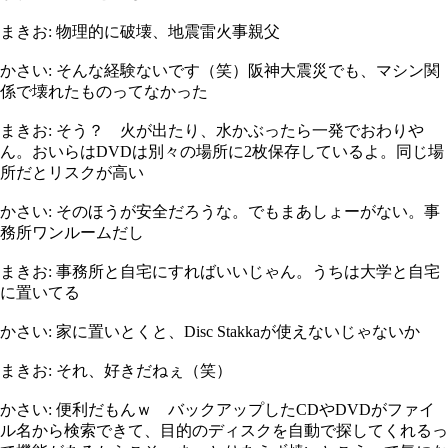
まきお: 物理的に破壊、地震雷火事親父
かさい: そんな経験ないです（笑）阪神大震災でも、マシン関
係で壊れたものってなかった
まきお: そう？ 火が出たり、水かぶったら一発でおわりや
ん。おいらはDVDは別々の場所に2枚保存しているよ。同じ場
所だとリスクが高い
かさい: そのほうが安全だろうな。でもまあしょーがない。事
務所ワンルームだし
まきお: 事務所と自宅にすればいいじゃん。うちは大学と自宅
に置いてる
かさい: 家に置いとくと、Disc Stakkaが使えないじゃないか
まきお: それ、好きだねぇ（笑）
かさい: 便利だもんｗ バックアップしたCDやDVDがファイ
ル名から検索できて、目的のディスクを自動で探してくれるっ