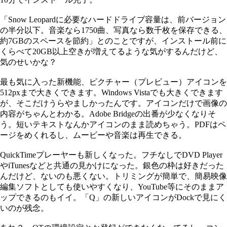
「Snow Leopardに必要なハードドライブ容量は、前バージョン
の半分以下。音楽なら1750曲、写真なら数千枚を保存できる、
約7GBのスペースを節約」とのことですが、インストール前に
くらべて20GB以上空きが増えてるような気がするんだけど、
気のせいかな？
最も気に入った新機能、ピクチャー（プレビュー）アイコンを
512pxまで大きくできます。Windows Vistaでも大きくできます
が、そこだけうらやましかったんです。アイコンだけで画像の
内容がちゃんとわかる。Adobe Bridgeの出番が少なくなりそ
う。短いテキストなんかアイコンのまま読めちゃう。PDFはペ
ージをめくれるし、ムービーや音楽は再生できる。
QuickTimeプレーヤーも新しくなった。フチなしでDVD Player
やiTunesなどと共通の見かけになった。銀色の枠は好きだった
んだけど、ないのも悪くない。トリミングが簡単で、簡易映像
編集ソフトとしても使いやすくなり、YouTube等にそのままア
ップできるのもイイ。「Q」の新しいアイコンがDockで見にく
いのが残念。