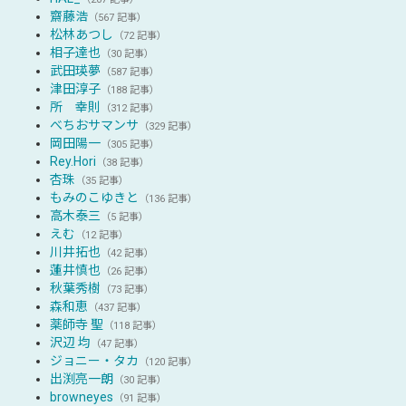
齋藤浩
（567 記事）
松林あつし
（72 記事）
相子達也
（30 記事）
武田瑛夢
（587 記事）
津田淳子
（188 記事）
所 幸則
（312 記事）
べちおサマンサ
（329 記事）
岡田陽一
（305 記事）
Rey.Hori
（38 記事）
杏珠
（35 記事）
もみのこゆきと
（136 記事）
高木泰三
（5 記事）
えむ
（12 記事）
川井拓也
（42 記事）
蓮井慎也
（26 記事）
秋葉秀樹
（73 記事）
森和恵
（437 記事）
薬師寺 聖
（118 記事）
沢辺 均
（47 記事）
ジョニー・タカ
（120 記事）
出渕亮一朗
（30 記事）
browneyes
（91 記事）