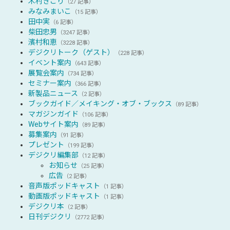
木村きこり
（27 記事）
みなみまいこ
（15 記事）
田中実
（6 記事）
柴田忠男
（3247 記事）
濱村和恵
（3228 記事）
デジクリトーク（ゲスト）
（228 記事）
イベント案内
（643 記事）
展覧会案内
（734 記事）
セミナー案内
（366 記事）
新製品ニュース
（2 記事）
ブックガイド／メイキング・オブ・ブックス
（89 記事）
マガジンガイド
（106 記事）
Webサイト案内
（89 記事）
募集案内
（91 記事）
プレゼント
（199 記事）
デジクリ編集部
（12 記事）
お知らせ
（25 記事）
広告
（2 記事）
音声版ポッドキャスト
（1 記事）
動画版ポッドキャスト
（1 記事）
デジクリ本
（2 記事）
日刊デジクリ
（2772 記事）