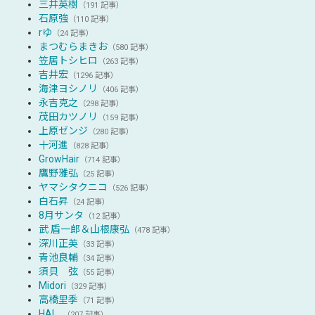
三井英樹
（191 記事）
石原強
（110 記事）
rゆ
（24 記事）
まつむらまきお
（580 記事）
笠居トシヒロ
（263 記事）
吉井宏
（1296 記事）
海津ヨシノリ
（406 記事）
永吉克之
（298 記事）
茂田カツノリ
（159 記事）
上原ゼンジ
（280 記事）
十河進
（828 記事）
GrowHair
（714 記事）
鷹野雅弘
（25 記事）
ヤマシタクニコ
（526 記事）
白石昇
（24 記事）
8月サンタ
（12 記事）
武 盾一郎＆山根康弘
（478 記事）
深川正英
（33 記事）
青池良輔
（34 記事）
須貝 弦
（55 記事）
Midori
（329 記事）
高橋里季
（71 記事）
HAL_
（207 記事）