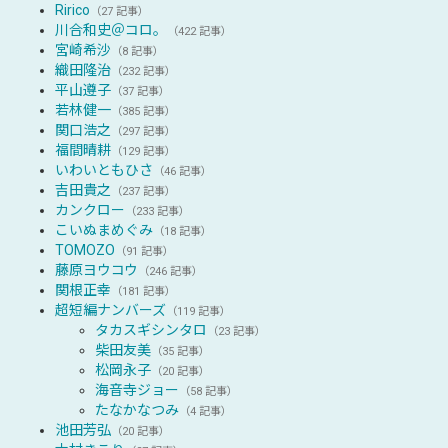
Ririco
（27 記事）
川合和史＠コロ。
（422 記事）
宮崎希沙
（8 記事）
織田隆治
（232 記事）
平山遵子
（37 記事）
若林健一
（385 記事）
関口浩之
（297 記事）
福間晴耕
（129 記事）
いわいともひさ
（46 記事）
吉田貴之
（237 記事）
カンクロー
（233 記事）
こいぬまめぐみ
（18 記事）
TOMOZO
（91 記事）
藤原ヨウコウ
（246 記事）
関根正幸
（181 記事）
超短編ナンバーズ
（119 記事）
タカスギシンタロ
（23 記事）
柴田友美
（35 記事）
松岡永子
（20 記事）
海音寺ジョー
（58 記事）
たなかなつみ
（4 記事）
池田芳弘
（20 記事）