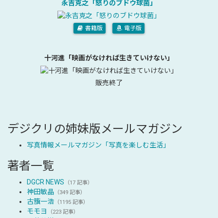
永吉克之「怒りのブドウ球菌」
書籍版
電子版
十河進「映画がなければ生きていけない」
販売終了
デジクリの姉妹版メールマガジン
写真情報メールマガジン「写真を楽しむ生活」
著者一覧
DGCR NEWS
（17 記事）
神田敏晶
（349 記事）
古籏一浩
（1195 記事）
モモヨ
（223 記事）