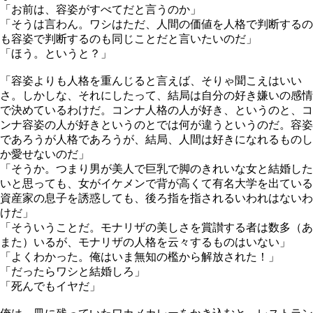
「お前は、容姿がすべてだと言うのか」
「そうは言わん。ワシはただ、人間の価値を人格で判断するの
も容姿で判断するのも同じことだと言いたいのだ」
「ほう。というと？」
「容姿よりも人格を重んじると言えば、そりゃ聞こえはいい
さ。しかしな、それにしたって、結局は自分の好き嫌いの感情
で決めているわけだ。コンナ人格の人が好き、というのと、コ
ンナ容姿の人が好きというのとでは何が違うというのだ。容姿
であろうが人格であろうが、結局、人間は好きになれるものし
か愛せないのだ」
「そうか。つまり男が美人で巨乳で脚のきれいな女と結婚した
いと思っても、女がイケメンで背が高くて有名大学を出ている
資産家の息子を誘惑しても、後ろ指を指されるいわれはないわ
けだ」
「そういうことだ。モナリザの美しさを賞讃する者は数多（あ
また）いるが、モナリザの人格を云々するものはいない」
「よくわかった。俺はいま無知の檻から解放された！」
「だったらワシと結婚しろ」
「死んでもイヤだ」