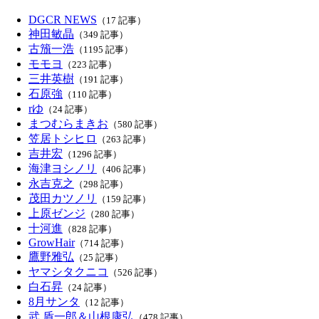
DGCR NEWS
（17 記事）
神田敏晶
（349 記事）
古籏一浩
（1195 記事）
モモヨ
（223 記事）
三井英樹
（191 記事）
石原強
（110 記事）
rゆ
（24 記事）
まつむらまきお
（580 記事）
笠居トシヒロ
（263 記事）
吉井宏
（1296 記事）
海津ヨシノリ
（406 記事）
永吉克之
（298 記事）
茂田カツノリ
（159 記事）
上原ゼンジ
（280 記事）
十河進
（828 記事）
GrowHair
（714 記事）
鷹野雅弘
（25 記事）
ヤマシタクニコ
（526 記事）
白石昇
（24 記事）
8月サンタ
（12 記事）
武 盾一郎＆山根康弘
（478 記事）