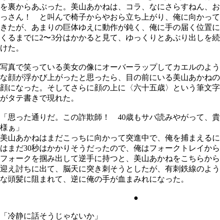
を裏からあぶった。美山あかねは、コラ、なにさらすねん、お
っさん！ と叫んで椅子からやおら立ち上がり、俺に向かって
きたが、あまりの巨体ゆえに動作が鈍く、俺に手の届く位置に
くるまでに2〜3分はかかると見て、ゆっくりとあぶり出しを続
けた。
写真で笑っている美女の像にオーバーラップしてカエルのよう
な顔が浮かび上がったと思ったら、目の前にいる美山あかねの
顔になった。そしてさらに顔の上に〈六十五歳〉という筆文字
がタテ書きで現れた。
「思った通りだ。この詐欺師！ 40歳もサバ読みやがって、貴
様ぁ」
美山あかねはまだこっちに向かって突進中で、俺を捕まえるに
はまだ30秒はかかりそうだったので、俺はフォークトレイから
フォークを掴み出して逆手に持つと、美山あかねをこちらから
迎え討ちに出て、脳天に突き刺そうとしたが、有刺鉄線のよう
な頭髪に阻まれて、逆に俺の手が血まみれになった。
●
「冷静に話そうじゃないか」