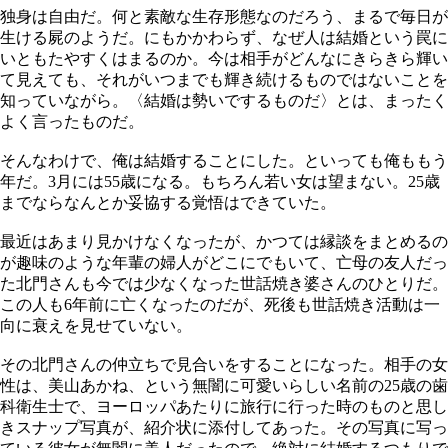
独身は自由だ。何と素敵な生存形態なのだろう、まるで毎日が
生ける屍のようだ。にもかかわらず、なぜ人は結婚という罠に
いともたやすくはまるのか。今は相手がどんなにきらきら輝い
て見えても、それがいつまでも輝き続けるものではないことを
知っていながら。〈結婚は勢いでするものだ〉とは、まったく
よく言ったものだ。
そんなわけで、俺は結婚することにした。といっても俺ももう
年だ。3月には55歳になる。もちろん若い女は望まない。25歳
までならなんとか妥協する覚悟はできていた。
最近はあまり見かけなくなったが、かつては縁談をまとめるの
が趣味のような年輩の婦人がどこにでもいて、亡母の友人だっ
た北門さんも今では少なくなった世話焼き婆さんのひとりだ。
この人も6年前に亡くなったのだが、死後も世話焼き活動は一
向に衰えを見せていない。
その北門さんの仲立ちで見合いをすることになった。相手の女
性は、美山あかね、という無闇に可愛いらしい名前の25歳の歯
科衛生士で、ヨーロッパあたりに旅行に行った時のものと思し
きスナップ写真が、紹介状に添付してあった。その写真に写っ