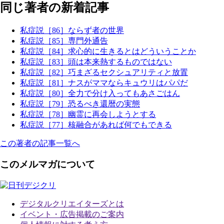
同じ著者の新着記事
私症説［86］ならず者の世界
私症説［85］専門外通告
私症説［84］求心的に生きるとはどういうことか
私症説［83］頭は本来熱するものではない
私症説［82］巧まざるセクシュアリティと放置
私症説［81］ナスがママならキュウリはパパだ
私症説［80］全力で分け入ってもあさごはん
私症説［79］恐るべき還暦の実態
私症説［78］幽霊に再会しようとする
私症説［77］核融合があれば何でもできる
この著者の記事一覧へ
このメルマガについて
デジタルクリエイターズ
とは
イベント・広告掲載のご案内