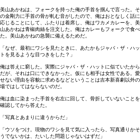
美山あかねは、フォークを持った俺の手首を掴んで言った。そ
の金剛力に手首の骨が軋む音がしたので、俺はおとなしく話に
応じることにして、ふたりは着席し、俺はワカメカレーを、美
山あかねは青椒肉絲を注文した。俺はカレーもフォークで食べ
た。美山あかねの急襲に備えるためだ。
「なぜ、最初にワシを見たときに、あたかもジャバ・ザ・ハッ
トを見るような目つきをした？」
俺は答えに窮した。実際にジャバ・ザ・ハットに似ていたから
だが、それは口にできなかった。仮にも相手は女性である。愛
せない理由を容貌に求めるなどということは吉本新喜劇以外の
場ではしてはならないのだ。
俺は血に染まった手首を右左に回して、骨折していないことを
確認してから答えた。
「写真とあまりに違うからだ」
「ウソをつけ。現物のワシを見て気に入ったら、写真通りかそ
うでないかは、たいした問題じゃないはずだ」