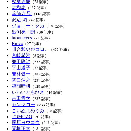
秋葉秀樹
（73 記事）
森和恵
（437 記事）
薬師寺 聖
（118 記事）
沢辺 均
（47 記事）
ジョニー・タカ
（120 記事）
出渕亮一朗
（30 記事）
browneyes
（91 記事）
Ririco
（27 記事）
川合和史＠コロ。
（422 記事）
宮崎希沙
（8 記事）
織田隆治
（232 記事）
平山遵子
（37 記事）
若林健一
（385 記事）
関口浩之
（297 記事）
福間晴耕
（129 記事）
いわいともひさ
（46 記事）
吉田貴之
（237 記事）
カンクロー
（233 記事）
こいぬまめぐみ
（18 記事）
TOMOZO
（91 記事）
藤原ヨウコウ
（246 記事）
関根正幸
（181 記事）