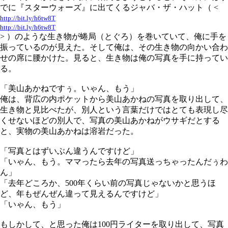
でに『スターウォーズ』に出てくるジャバ・ザ・ハット（ <
http://bit.ly/h6tw8T
http://bit.ly/h6tw8T
> ）のような生き物が蜷局（とぐろ）を巻いていて、俺に手を
振っているのが見えた。そして俺は、その生き物の向かい合わ
せの席に腰かけた。見ると、生き物は俺の写真を手に持ってい
る。
「美山あかねですぅ。いゃん、もう」
俺は、背広の内ポケットから美山あかねの写真を取り出して、
生き物と見比べたが、別人という言葉だけではとても表現し尽
くせないほどの別人で、写真の美山あかねがウサギだとする
と、実物の美山あかねは溶岩だった。
「写真とはずいぶん違うんですけど」
「いゃん、もう。ママったら去年の写真送っちゃったんだぅわ
ん」
「去年どころか、500年くらい前の写真じゃないかと思うほ
ど、年もぜんぜん違って見えるんですけど」
「いゃん、もう」
もしかして、と思った俺は100円ライターを取り出して、写真