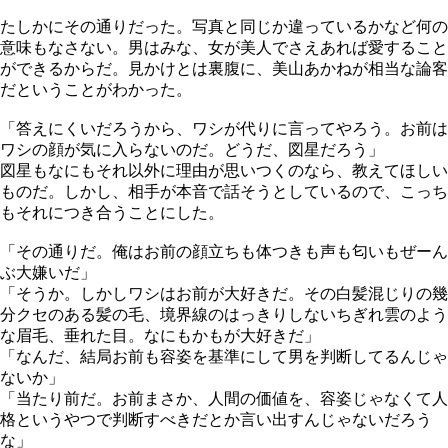
たしかにその通りだった。写真と同じか違っているかなど何の
意味もなさない。男はみな、女が美人でさえあれば愛すること
ができるからだ。見かけとは裏腹に、美山あかねが相当な論客
だということがわかった。
「答えにくいだろうから、ワシが代りに言ってやろう。お前は
ワシの顔が気に入らないのだ。どうだ、図星だろう」
図星もなにもそれ以外に理由が思いつくのなら、教えてほしい
ものだ。しかし、相手が本音で話そうとしているので、こっち
もそれにつき合うことにした。
「その通りだ。俺はお前の顔立ちも体つきも声も匂いもぜーん
ぶ大嫌いだ」
「そうか。しかしワシはお前が大好きだ。その白髪混じりの幾
分クセのある髪の毛、境界線のはっきりしないちぎれ雲のよう
な眉毛、垂れた目。なにもかもが大好きだ」
「なんだ、結局お前も容姿を基準にして男を判断してるんじゃ
ないか」
「当たり前だ。お前まさか、人間の価値を、容姿じゃなくて人
格というやつで判断すべきだとか言い出すんじゃないだろう
な」