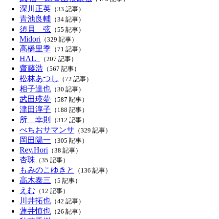
深川正英
（33 記事）
青池良輔
（34 記事）
須貝 弦
（55 記事）
Midori
（329 記事）
高橋里季
（71 記事）
HAL_
（207 記事）
齋藤浩
（567 記事）
松林あつし
（72 記事）
相子達也
（30 記事）
武田瑛夢
（587 記事）
津田淳子
（188 記事）
所 幸則
（312 記事）
べちおサマンサ
（329 記事）
岡田陽一
（305 記事）
Rey.Hori
（38 記事）
杏珠
（35 記事）
もみのこゆきと
（136 記事）
高木泰三
（5 記事）
えむ
（12 記事）
川井拓也
（42 記事）
蓮井慎也
（26 記事）