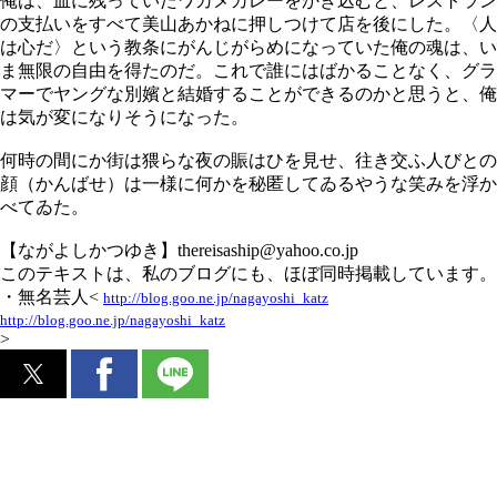
俺は、皿に残っていたワカメカレーをかき込むと、レストラン
の支払いをすべて美山あかねに押しつけて店を後にした。〈人
は心だ〉という教条にがんじがらめになっていた俺の魂は、い
ま無限の自由を得たのだ。これで誰にはばかることなく、グラ
マーでヤングな別嬪と結婚することができるのかと思うと、俺
は気が変になりそうになった。
何時の間にか街は猥らな夜の賑はひを見せ、往き交ふ人びとの
顔（かんばせ）は一様に何かを秘匿してゐるやうな笑みを浮か
べてゐた。
【ながよしかつゆき】thereisaship@yahoo.co.jp
このテキストは、私のブログにも、ほぼ同時掲載しています。
・無名芸人<
http://blog.goo.ne.jp/nagayoshi_katz
http://blog.goo.ne.jp/nagayoshi_katz
>