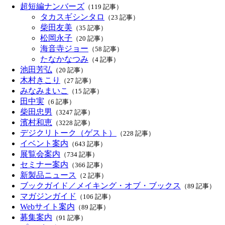
超短編ナンバーズ
（119 記事）
タカスギシンタロ
（23 記事）
柴田友美
（35 記事）
松岡永子
（20 記事）
海音寺ジョー
（58 記事）
たなかなつみ
（4 記事）
池田芳弘
（20 記事）
木村きこり
（27 記事）
みなみまいこ
（15 記事）
田中実
（6 記事）
柴田忠男
（3247 記事）
濱村和恵
（3228 記事）
デジクリトーク（ゲスト）
（228 記事）
イベント案内
（643 記事）
展覧会案内
（734 記事）
セミナー案内
（366 記事）
新製品ニュース
（2 記事）
ブックガイド／メイキング・オブ・ブックス
（89 記事）
マガジンガイド
（106 記事）
Webサイト案内
（89 記事）
募集案内
（91 記事）