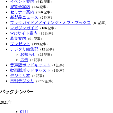
イベント案内
（643 記事）
展覧会案内
（734 記事）
セミナー案内
（366 記事）
新製品ニュース
（2 記事）
ブックガイド／メイキング・オブ・ブックス
（89 記事）
マガジンガイド
（106 記事）
Webサイト案内
（89 記事）
募集案内
（91 記事）
プレゼント
（199 記事）
デジクリ編集部
（12 記事）
お知らせ
（25 記事）
広告
（2 記事）
音声版ポッドキャスト
（1 記事）
動画版ポッドキャスト
（1 記事）
デジクリ本
（2 記事）
日刊デジクリ
（2772 記事）
バックナンバー
2021年
01月