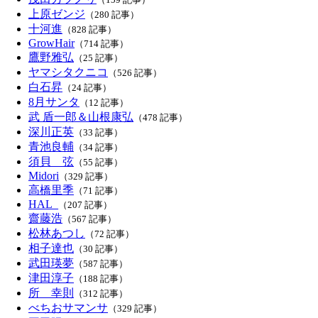
上原ゼンジ
（280 記事）
十河進
（828 記事）
GrowHair
（714 記事）
鷹野雅弘
（25 記事）
ヤマシタクニコ
（526 記事）
白石昇
（24 記事）
8月サンタ
（12 記事）
武 盾一郎＆山根康弘
（478 記事）
深川正英
（33 記事）
青池良輔
（34 記事）
須貝 弦
（55 記事）
Midori
（329 記事）
高橋里季
（71 記事）
HAL_
（207 記事）
齋藤浩
（567 記事）
松林あつし
（72 記事）
相子達也
（30 記事）
武田瑛夢
（587 記事）
津田淳子
（188 記事）
所 幸則
（312 記事）
べちおサマンサ
（329 記事）