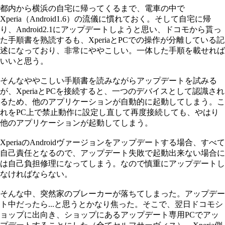
都内から横浜の自宅に帰ってくるまで、電車の中で
Xperia（Android1.6）の流儀に慣れておく。そして自宅に帰
り、Android2.1にアップデートしようと思い、ドコモから貰っ
た手順書を熟読するも、XperiaとPCでの操作が分離している記
述になっており、非常にややこしい。一体した手順を載せれば
いいと思う。
そんなややこしい手順書を読みながらアップデートを試みる
が、XperiaとPCを接続すると、一つのデバイスとして認識され
るため、他のアプリケーションが自動的に起動してしまう。こ
れをPC上で禁止動作に設定し直して再度接続しても、やはり
他のアプリケーションが起動してしまう。
XperiaのAndroidヴァージョンをアップデートする場合、すべて
自己責任となるので、アップデート失敗で起動出来ない場合に
は自己負担修理になってしまう。なので慎重にアップデートし
なければならない。
そんな中、突然家のブレーカーが落ちてしまった。アップデー
ト中だったら...と思うとかなり焦った。そこで、翌日ドコモシ
ョップに出向き、ショップにあるアップデート専用PCでアッ