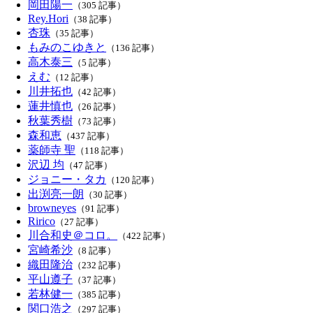
岡田陽一
（305 記事）
Rey.Hori
（38 記事）
杏珠
（35 記事）
もみのこゆきと
（136 記事）
高木泰三
（5 記事）
えむ
（12 記事）
川井拓也
（42 記事）
蓮井慎也
（26 記事）
秋葉秀樹
（73 記事）
森和恵
（437 記事）
薬師寺 聖
（118 記事）
沢辺 均
（47 記事）
ジョニー・タカ
（120 記事）
出渕亮一朗
（30 記事）
browneyes
（91 記事）
Ririco
（27 記事）
川合和史＠コロ。
（422 記事）
宮崎希沙
（8 記事）
織田隆治
（232 記事）
平山遵子
（37 記事）
若林健一
（385 記事）
関口浩之
（297 記事）