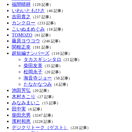
福間晴耕
（129 記事）
いわいともひさ
（46 記事）
吉田貴之
（237 記事）
カンクロー
（233 記事）
こいぬまめぐみ
（18 記事）
TOMOZO
（91 記事）
藤原ヨウコウ
（246 記事）
関根正幸
（181 記事）
超短編ナンバーズ
（119 記事）
タカスギシンタロ
（23 記事）
柴田友美
（35 記事）
松岡永子
（20 記事）
海音寺ジョー
（58 記事）
たなかなつみ
（4 記事）
池田芳弘
（20 記事）
木村きこり
（27 記事）
みなみまいこ
（15 記事）
田中実
（6 記事）
柴田忠男
（3247 記事）
濱村和恵
（3228 記事）
デジクリトーク（ゲスト）
（228 記事）