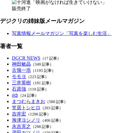
販売終了
デジクリの姉妹版メールマガジン
写真情報メールマガジン「写真を楽しむ生活」
著者一覧
DGCR NEWS
（17 記事）
神田敏晶
（349 記事）
古籏一浩
（1195 記事）
モモヨ
（223 記事）
三井英樹
（191 記事）
石原強
（110 記事）
rゆ
（24 記事）
まつむらまきお
（580 記事）
笠居トシヒロ
（263 記事）
吉井宏
（1296 記事）
海津ヨシノリ
（406 記事）
永吉克之
（298 記事）
茂田カツノリ
（159 記事）