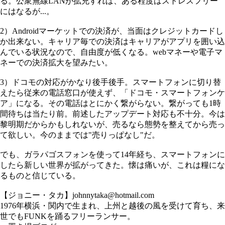
る。公衆無線LANが拡充すれば、ある程度はストレスフリー
にはなるが...。
2）Androidマーケットでの決済が、当面はクレジットカードし
か出来ない。キャリア毎での決済はキャリアがアプリを囲い込
んでいる状況なので、自由度が低くなる。webマネーや電子マ
ネーでの決済拡大を望みたい。
3）ドコモの対応がかなり後手後手。スマートフォンに切り替
えたら従来の電話窓口が使えず、「ドコモ・スマートフォンケ
ア」になる。その電話はとにかく繋がらない。繋がっても1時
間待ちは当たり前。前述したアップデート対応も不十分。今は
黎明期だからかもしれないが、売るなら態勢を整えてから売っ
て欲しい。今のままでは"売りっぱなし"だ。
でも、ガラパゴスフォンを使って14年経ち、スマートフォンに
したら新しい世界が拡がってきた。懐は痛いが、これは糧にな
るものと信じている。
【ジョニー・タカ】johnnytaka@hotmail.com
1976年横浜・関内で生まれ、上州と越後の風を受けて育ち、来
世でもFUNKを踊るフリーランサー。