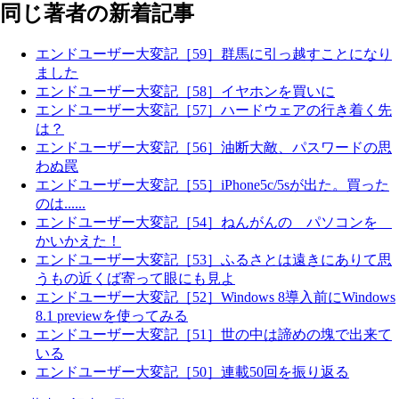
同じ著者の新着記事
エンドユーザー大変記［59］群馬に引っ越すことになり
ました
エンドユーザー大変記［58］イヤホンを買いに
エンドユーザー大変記［57］ハードウェアの行き着く先
は？
エンドユーザー大変記［56］油断大敵、パスワードの思
わぬ罠
エンドユーザー大変記［55］iPhone5c/5sが出た。買った
のは......
エンドユーザー大変記［54］ねんがんの パソコンを
かいかえた！
エンドユーザー大変記［53］ふるさとは遠きにありて思
うもの近くば寄って眼にも見よ
エンドユーザー大変記［52］Windows 8導入前にWindows
8.1 previewを使ってみる
エンドユーザー大変記［51］世の中は諦めの塊で出来て
いる
エンドユーザー大変記［50］連載50回を振り返る