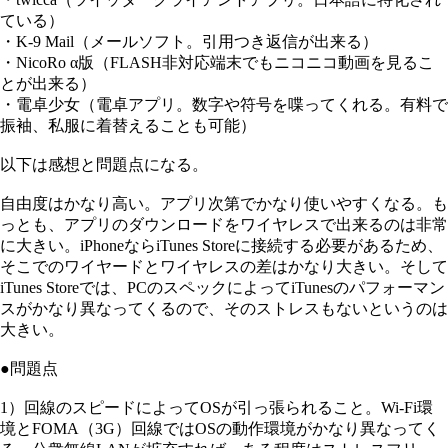
ている）
・K-9 Mail（メールソフト。引用つき返信が出来る）
・NicoRo α版（FLASH非対応端末でもニコニコ動画を見るこ
とが出来る）
・電卓少女（電卓アプリ。数字や符号を喋ってくれる。有料で
振袖、私服に着替えることも可能）
以下は感想と問題点になる。
自由度はかなり高い。アプリ次第でかなり使いやすくなる。も
っとも、アプリのダウンロードをワイヤレスで出来るのは非常
に大きい。iPhoneならiTunes Storeに接続する必要があるため、
そこでのワイヤードとワイヤレスの差はかなり大きい。そして
iTunes Storeでは、PCのスペックによってiTunesのパフォーマン
スがかなり異なってくるので、そのストレスもないというのは
大きい。
●問題点
1）回線のスピードによってOSが引っ張られること。Wi-Fi環
境とFOMA（3G）回線ではOSの動作環境がかなり異なってく