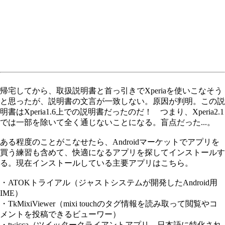
帰宅してから、取扱説明書と首っ引きでXperiaを使いこなそう
と思ったが、説明書の文言が一致しない。原因が判明。この説
明書はXperia1.6上での説明書だったのだ！ つまり、Xperia2.1
では一部を除いて全く通じないことになる。盲点だった...。
ある程度のことがこなせたら、Androidマーケットでアプリを
買う練習も含めて、快適になるアプリを探してインストールす
る。現在インストールしている主要アプリはこちら。
・ATOKトライアル（ジャストシステムが開発したAndroid用
IME）
・TkMixiViewer（mixi touchのタグ情報を読み取って閲覧やコ
メントを投稿できるビューワー）
・twicca（ツイッタークライアントアプリ。日本語に特化され