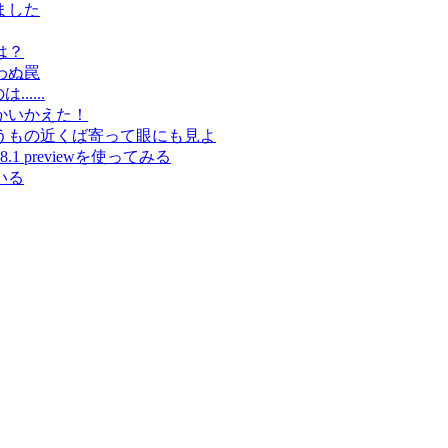
ました
は？
わぬ罠
....
かいかえた！
うもの近くば寄って眼にも見よ
.1 previewを使ってみる
いる