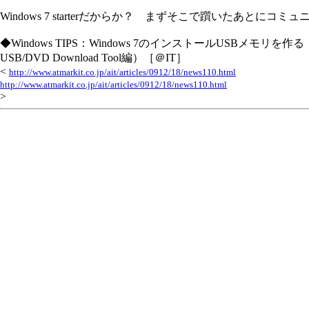
Windows 7 starterだからか？ まずそこで躓いたあ
◆Windows TIPS：Windows 7のインストールUSBメモリを作る（W
USB/DVD Download Tool編）［＠IT］
<
http://www.atmarkit.co.jp/ait/articles/0912/18/news110.html
http://www.atmarkit.co.jp/ait/articles/0912/18/news110.html
>