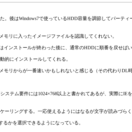
。後はWindows7で使っているHDD容量を調節してパーテ
とUSBメモリに入ったイメージファイルを認識してくれない。
これはインストールが終わった後に、通常のHDDに順番を戻せば
動的にインストールしてくれる。
SBメモリからが一番速いかもしれないと感じる（その代わりDL時容量
応システム要件には1024×768以上と書かれてあるが、実際に
ケーリングする。一応使えるようにはなるが文字が読みづらく
で表示するかを選択できるようになっている。