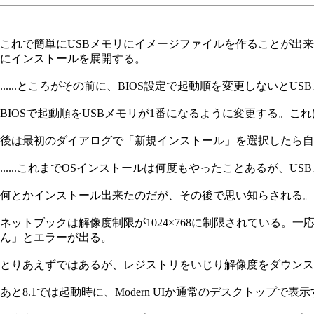
これで簡単にUSBメモリにイメージファイルを作ることが出来た
にインストールを展開する。
......ところがその前に、BIOS設定で起動順を変更しない
BIOSで起動順をUSBメモリが1番になるように変更する。
後は最初のダイアログで「新規インストール」を選択したら自
......これまでOSインストールは何度もやったことあるが、U
何とかインストール出来たのだが、その後で思い知らされる。
ネットブックは解像度制限が1024×768に制限されている。一
ん」とエラーが出る。
とりあえずではあるが、レジストリをいじり解像度をダウンス
あと8.1では起動時に、Modern UIか通常のデスクトップ