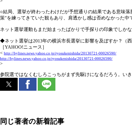
>
○結局、選挙が終わったわけだが予想通りの結果である意味落
策"を練ってきていた観もあり、肩透かし感は否めなかった中
ネット選挙運動もまだ始まったばかりで手探りの印象でしかな
◆ネット選挙は2013年の横浜市長選挙に影響を及ぼすか？（
［YAHOO!ニュース］
<
http://bylines.news.yahoo.co.jp/ryosukenishida/20130721-00026590/
http://bylines.news.yahoo.co.jp/ryosukenishida/20130721-00026590/
>
参院選ではなくむしろこっちがまず先駆けになるだろう。いき
同じ著者の新着記事