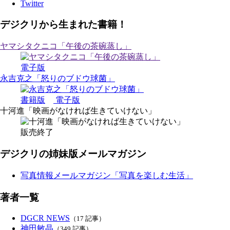
Twitter
デジクリから生まれた書籍！
ヤマシタクニコ「午後の茶碗蒸し」
電子版
永吉克之「怒りのブドウ球菌」
書籍版
電子版
十河進「映画がなければ生きていけない」
販売終了
デジクリの姉妹版メールマガジン
写真情報メールマガジン「写真を楽しむ生活」
著者一覧
DGCR NEWS
（17 記事）
神田敏晶
（349 記事）