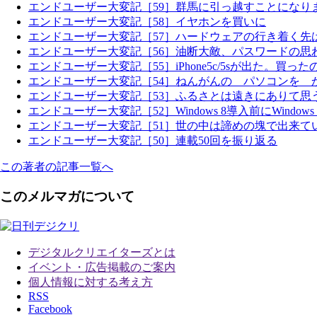
エンドユーザー大変記［59］群馬に引っ越すことになり
エンドユーザー大変記［58］イヤホンを買いに
エンドユーザー大変記［57］ハードウェアの行き着く先
エンドユーザー大変記［56］油断大敵、パスワードの思
エンドユーザー大変記［55］iPhone5c/5sが出た。買ったのは..
エンドユーザー大変記［54］ねんがんの パソコンを 
エンドユーザー大変記［53］ふるさとは遠きにありて思
エンドユーザー大変記［52］Windows 8導入前にWindows 8
エンドユーザー大変記［51］世の中は諦めの塊で出来て
エンドユーザー大変記［50］連載50回を振り返る
この著者の記事一覧へ
このメルマガについて
デジタルクリエイターズ
とは
イベント・広告掲載のご案内
個人情報に対する考え方
RSS
Facebook