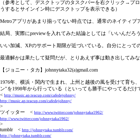
（参考として、デスクトップのタスクバーを右クリック→プロ
うするとサインイン時にデスクトップを表示できる）
Metroアプリがあまり揃ってない時点では、通常のネイティブ
結局、実際にpreviewを入れてみた結論としては「いいん
いい加減、XPのサポート期限が近づいている。自分にとって
最適解かは果たして疑問だが、とりあえず事は動き出してみな
【ジョニー・タカ】johnnytaka32(a)gmail.com
1976年、横浜・関内で生まれ、上州と越後の風を受けて育ち
ン"を1998年から行っている（といっても勝手にやってるだけ
<
http://music.ap.teacup.com/cafedejohnny/
http://music.ap.teacup.com/cafedejohnny/
>
ツイッター <
http://www.twitter.com/johnnytaka1962/
http://www.twitter.com/johnnytaka1962/
>
tumblr <
http://johnnytaka.tumblr.com/
http://johnnytaka.tumblr.com/