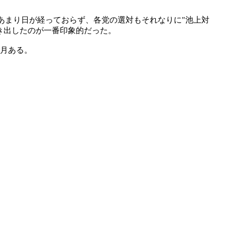
あまり日が経っておらず、各党の選対もそれなりに"池上対
き出したのが一番印象的だった。
月ある。