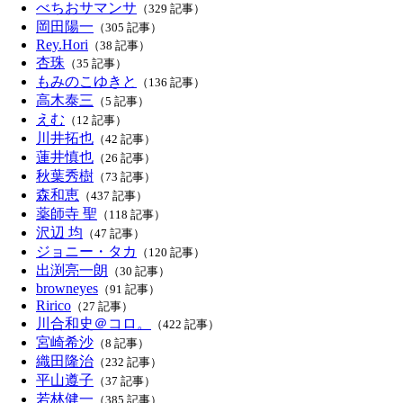
べちおサマンサ
（329 記事）
岡田陽一
（305 記事）
Rey.Hori
（38 記事）
杏珠
（35 記事）
もみのこゆきと
（136 記事）
高木泰三
（5 記事）
えむ
（12 記事）
川井拓也
（42 記事）
蓮井慎也
（26 記事）
秋葉秀樹
（73 記事）
森和恵
（437 記事）
薬師寺 聖
（118 記事）
沢辺 均
（47 記事）
ジョニー・タカ
（120 記事）
出渕亮一朗
（30 記事）
browneyes
（91 記事）
Ririco
（27 記事）
川合和史＠コロ。
（422 記事）
宮崎希沙
（8 記事）
織田隆治
（232 記事）
平山遵子
（37 記事）
若林健一
（385 記事）