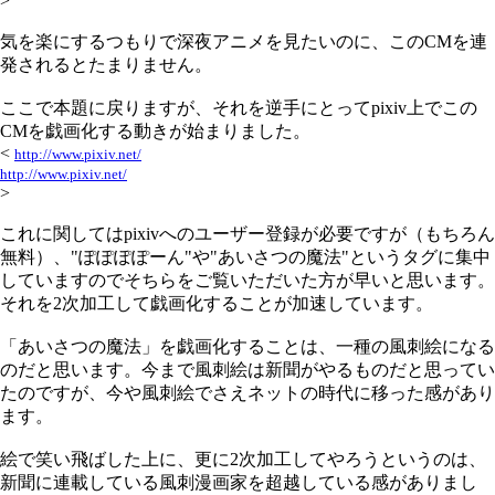
>
気を楽にするつもりで深夜アニメを見たいのに、このCMを連
発されるとたまりません。
ここで本題に戻りますが、それを逆手にとってpixiv上でこの
CMを戯画化する動きが始まりました。
<
http://www.pixiv.net/
http://www.pixiv.net/
>
これに関してはpixivへのユーザー登録が必要ですが（もちろん
無料）、"ぽぽぽぽーん"や"あいさつの魔法"というタグに集中
していますのでそちらをご覧いただいた方が早いと思います。
それを2次加工して戯画化することが加速しています。
「あいさつの魔法」を戯画化することは、一種の風刺絵になる
のだと思います。今まで風刺絵は新聞がやるものだと思ってい
たのですが、今や風刺絵でさえネットの時代に移った感があり
ます。
絵で笑い飛ばした上に、更に2次加工してやろうというのは、
新聞に連載している風刺漫画家を超越している感がありまし