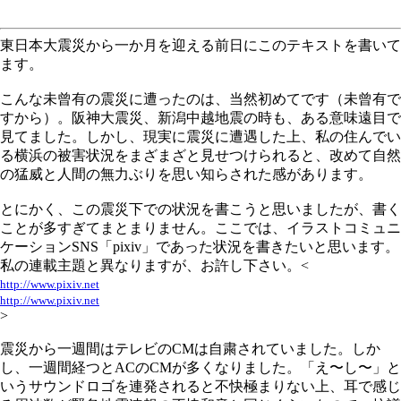
東日本大震災から一か月を迎える前日にこのテキストを書いて
ます。
こんな未曾有の震災に遭ったのは、当然初めてです（未曾有で
すから）。阪神大震災、新潟中越地震の時も、ある意味遠目で
見てました。しかし、現実に震災に遭遇した上、私の住んでい
る横浜の被害状況をまざまざと見せつけられると、改めて自然
の猛威と人間の無力ぶりを思い知らされた感があります。
とにかく、この震災下での状況を書こうと思いましたが、書く
ことが多すぎてまとまりません。ここでは、イラストコミュニ
ケーションSNS「pixiv」であった状況を書きたいと思います。
私の連載主題と異なりますが、お許し下さい。<
http://www.pixiv.net
http://www.pixiv.net
>
震災から一週間はテレビのCMは自粛されていました。しか
し、一週間経つとACのCMが多くなりました。「え〜し〜」と
いうサウンドロゴを連発されると不快極まりない上、耳で感じ