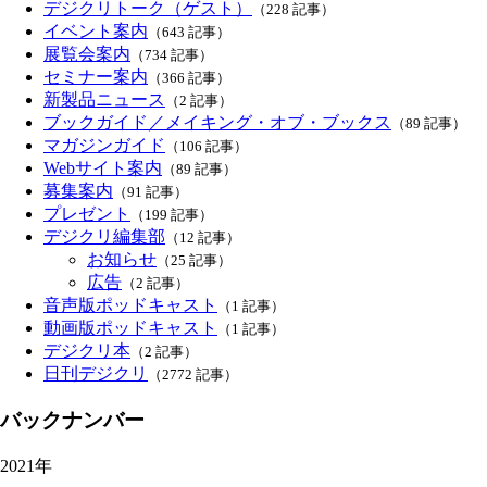
デジクリトーク（ゲスト）
（228 記事）
イベント案内
（643 記事）
展覧会案内
（734 記事）
セミナー案内
（366 記事）
新製品ニュース
（2 記事）
ブックガイド／メイキング・オブ・ブックス
（89 記事）
マガジンガイド
（106 記事）
Webサイト案内
（89 記事）
募集案内
（91 記事）
プレゼント
（199 記事）
デジクリ編集部
（12 記事）
お知らせ
（25 記事）
広告
（2 記事）
音声版ポッドキャスト
（1 記事）
動画版ポッドキャスト
（1 記事）
デジクリ本
（2 記事）
日刊デジクリ
（2772 記事）
バックナンバー
2021年