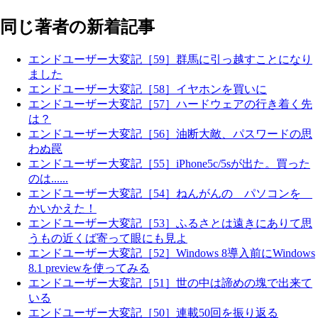
同じ著者の新着記事
エンドユーザー大変記［59］群馬に引っ越すことになり
ました
エンドユーザー大変記［58］イヤホンを買いに
エンドユーザー大変記［57］ハードウェアの行き着く先
は？
エンドユーザー大変記［56］油断大敵、パスワードの思
わぬ罠
エンドユーザー大変記［55］iPhone5c/5sが出た。買った
のは......
エンドユーザー大変記［54］ねんがんの パソコンを
かいかえた！
エンドユーザー大変記［53］ふるさとは遠きにありて思
うもの近くば寄って眼にも見よ
エンドユーザー大変記［52］Windows 8導入前にWindows
8.1 previewを使ってみる
エンドユーザー大変記［51］世の中は諦めの塊で出来て
いる
エンドユーザー大変記［50］連載50回を振り返る