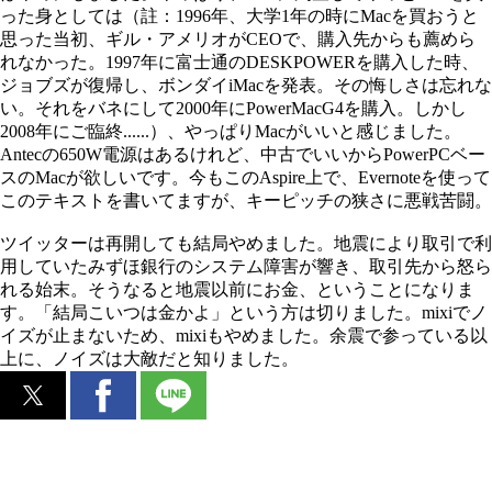
った身としては（註：1996年、大学1年の時にMacを買おうと
思った当初、ギル・アメリオがCEOで、購入先からも薦めら
れなかった。1997年に富士通のDESKPOWERを購入した時、
ジョブズが復帰し、ボンダイiMacを発表。その悔しさは忘れな
い。それをバネにして2000年にPowerMacG4を購入。しかし
2008年にご臨終......）、やっぱりMacがいいと感じました。
Antecの650W電源はあるけれど、中古でいいからPowerPCベー
スのMacが欲しいです。今もこのAspire上で、Evernoteを使って
このテキストを書いてますが、キーピッチの狭さに悪戦苦闘。
ツイッターは再開しても結局やめました。地震により取引で利
用していたみずほ銀行のシステム障害が響き、取引先から怒ら
れる始末。そうなると地震以前にお金、ということになりま
す。「結局こいつは金かよ」という方は切りました。mixiでノ
イズが止まないため、mixiもやめました。余震で参っている以
上に、ノイズは大敵だと知りました。