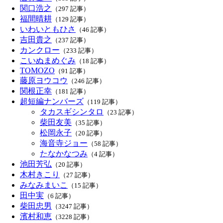
関口浩之
（297 記事）
福間晴耕
（129 記事）
いわいともひさ
（46 記事）
吉田貴之
（237 記事）
カンクロー
（233 記事）
こいぬまめぐみ
（18 記事）
TOMOZO
（91 記事）
藤原ヨウコウ
（246 記事）
関根正幸
（181 記事）
超短編ナンバーズ
（119 記事）
タカスギシンタロ
（23 記事）
柴田友美
（35 記事）
松岡永子
（20 記事）
海音寺ジョー
（58 記事）
たなかなつみ
（4 記事）
池田芳弘
（20 記事）
木村きこり
（27 記事）
みなみまいこ
（15 記事）
田中実
（6 記事）
柴田忠男
（3247 記事）
濱村和恵
（3228 記事）