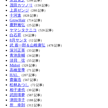
永吉克之
（298 記事）
茂田カツノリ
（159 記事）
上原ゼンジ
（280 記事）
十河進
（828 記事）
GrowHair
（714 記事）
鷹野雅弘
（25 記事）
ヤマシタクニコ
（526 記事）
白石昇
（24 記事）
8月サンタ
（12 記事）
武 盾一郎＆山根康弘
（478 記事）
深川正英
（33 記事）
青池良輔
（34 記事）
須貝 弦
（55 記事）
Midori
（329 記事）
高橋里季
（71 記事）
HAL_
（207 記事）
齋藤浩
（567 記事）
松林あつし
（72 記事）
相子達也
（30 記事）
武田瑛夢
（587 記事）
津田淳子
（188 記事）
所 幸則
（312 記事）