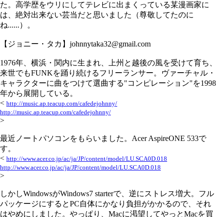
た。高学歴をウリにしてテレビに出まくっている某漫画家に
は、絶対出来ない芸当だと思いました（尊敬してたのに
ね......）。
【ジョニー・タカ】johnnytaka32@gmail.com
1976年、横浜・関内に生まれ、上州と越後の風を受けて育ち、
来世でもFUNKを踊り続けるフリーランサー。ヴァーチャル・
キャラクターに曲をつけて選曲する"コンピレーション"を1998
年から展開している。
<
http://music.ap.teacup.com/cafedejohnny/
http://music.ap.teacup.com/cafedejohnny/
>
最近ノートパソコンをもらいました。Acer AspireONE 533で
す。
<
http://www.acer.co.jp/ac/ja/JP/content/model/LU.SCA0D.018
http://www.acer.co.jp/ac/ja/JP/content/model/LU.SCA0D.018
>
しかしWindowsがWindows7 starterで、逆にストレス増大。フル
パッケージにするとPC自体にかなり負担がかかるので、それ
はやめにしました。やっぱり、Macに渇望してやっとMacを買