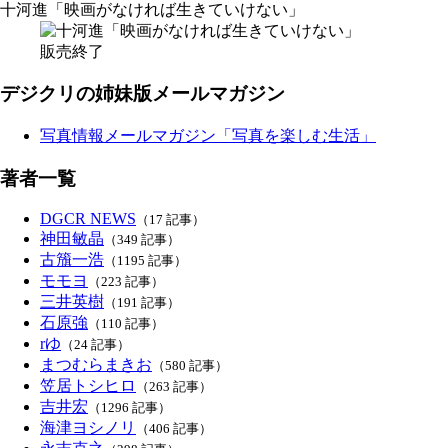
十河進「映画がなければ生きていけない」
販売終了
デジクリの姉妹版メールマガジン
写真情報メールマガジン「写真を楽しむ生活」
著者一覧
DGCR NEWS
（17 記事）
神田敏晶
（349 記事）
古籏一浩
（1195 記事）
モモヨ
（223 記事）
三井英樹
（191 記事）
石原強
（110 記事）
rゆ
（24 記事）
まつむらまきお
（580 記事）
笠居トシヒロ
（263 記事）
吉井宏
（1296 記事）
海津ヨシノリ
（406 記事）