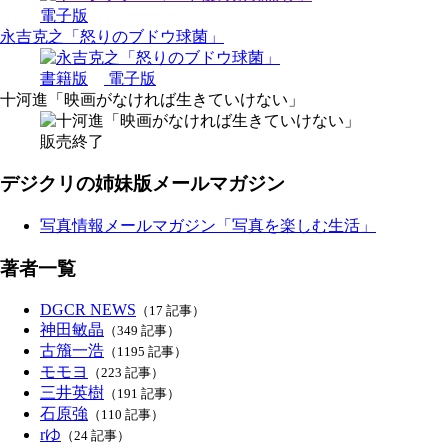
電子版
永吉克之「怒りのブドウ球菌」
書籍版
電子版
十河進「映画がなければ生きていけない」
販売終了
デジクリの姉妹版メールマガジン
写真情報メールマガジン「写真を楽しむ生活」
著者一覧
DGCR NEWS
（17 記事）
神田敏晶
（349 記事）
古籏一浩
（1195 記事）
モモヨ
（223 記事）
三井英樹
（191 記事）
石原強
（110 記事）
rゆ
（24 記事）