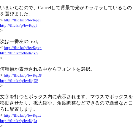
いまいちなので、Cancelして背景で光がキラキラしているもの
を選びました。
<
http://flic.kr/p/bwKqqi
http://flic.kr/p/bwKqqi
>
次は一番左のText。
<
http://flic.kr/p/bwKqxp
http://flic.kr/p/bwKqxp
>
何種類か表示される中からフォントを選択。
<
http://flic.kr/p/bwKqDP
http://flic.kr/p/bwKqDP
>
文字を打つとボックス内に表示されます。マウスでボックスを
移動させたり、拡大縮小、角度調整などできるので適当なとこ
ろに配置します。
<
http://flic.kr/p/bwKqLt
http://flic.kr/p/bwKqLt
>