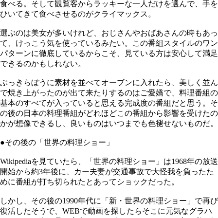
食べる。そして観覧客からラッキーな一人だけを選んで、手を
ひいてきて食べさせるのがクライマックス。
選ぶのは美女が多いけれど、おじさんやおばあさんの時もあっ
て、けっこう気を使っているみたい。この番組スタイルのワン
パターンに徹底しているからこそ、見ている方は安心して満足
できるのかもしれない。
ぶっきらぼうに素材を並べてオーブンに入れたら、美しく並ん
で焼き上がったのが出て来たりするのはご愛嬌で、料理番組の
基本のすべてが入っていると思える完成度の番組だと思う。そ
の後の日本の料理番組がどれほどこの番組から影響を受けたの
かが想像できるし、良いものはいつまでも色褪せないものだ。
●その後の「世界の料理ショー」
Wikipediaを見ていたら、「世界の料理ショー」は1968年の放送
開始から約3年後に、カー夫妻が交通事故で大怪我を負ったた
めに番組が打ち切られたとあってショックだった。
しかし、その後の1990年代に「新・世界の料理ショー」で再び
復活したそうで、WEBで動画を探したらそこに元気なグラハ