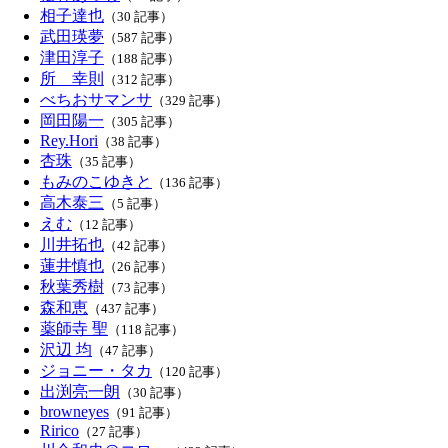
相子達也
（30 記事）
武田瑛夢
（587 記事）
津田淳子
（188 記事）
所 幸則
（312 記事）
べちおサマンサ
（329 記事）
岡田陽一
（305 記事）
Rey.Hori
（38 記事）
杏珠
（35 記事）
もみのこゆきと
（136 記事）
高木泰三
（5 記事）
えむ
（12 記事）
川井拓也
（42 記事）
蓮井慎也
（26 記事）
秋葉秀樹
（73 記事）
森和恵
（437 記事）
薬師寺 聖
（118 記事）
沢辺 均
（47 記事）
ジョニー・タカ
（120 記事）
出渕亮一朗
（30 記事）
browneyes
（91 記事）
Ririco
（27 記事）