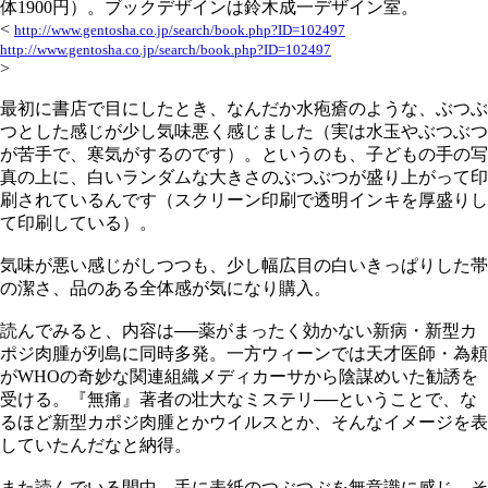
体1900円）。ブックデザインは鈴木成一デザイン室。
<
http://www.gentosha.co.jp/search/book.php?ID=102497
http://www.gentosha.co.jp/search/book.php?ID=102497
>
最初に書店で目にしたとき、なんだか水疱瘡のような、ぶつぶ
つとした感じが少し気味悪く感じました（実は水玉やぶつぶつ
が苦手で、寒気がするのです）。というのも、子どもの手の写
真の上に、白いランダムな大きさのぶつぶつが盛り上がって印
刷されているんです（スクリーン印刷で透明インキを厚盛りし
て印刷している）。
気味が悪い感じがしつつも、少し幅広目の白いきっぱりした帯
の潔さ、品のある全体感が気になり購入。
読んでみると、内容は──薬がまったく効かない新病・新型カ
ポジ肉腫が列島に同時多発。一方ウィーンでは天才医師・為頼
がWHOの奇妙な関連組織メディカーサから陰謀めいた勧誘を
受ける。『無痛』著者の壮大なミステリ──ということで、な
るほど新型カポジ肉腫とかウイルスとか、そんなイメージを表
していたんだなと納得。
また読んでいる間中、手に表紙のつぶつぶを無意識に感じ、そ