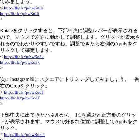
てみましょう。
<
http://flic.kr/p/bwKnUi
http://flic.kr/p/bwKnUi
>
Rotateをクリックすると、下部中央に調整レバーが表示される
ので、マウスで左右に動かして調整します。グリッドが表示さ
れるのでわかりやすいですね。調整できたら右側のApplyをク
リックして確定します。
<
http://flic.kr/p/bwKo3k
http://flic.kr/p/bwKo3k
>
次にInstagram風にスクエアにトリミングしてみましょう。一番
右のCropをクリック。
<
http://flic.kr/p/bwKodT
http://flic.kr/p/bwKodT
>
下部中央に出てきたパネルから、1:1を選ぶと正方形のグリッ
ドが表示されます。マウスで好きな位置に調整してApplyをク
リック。
<
http://flic.kr/p/bwKom4