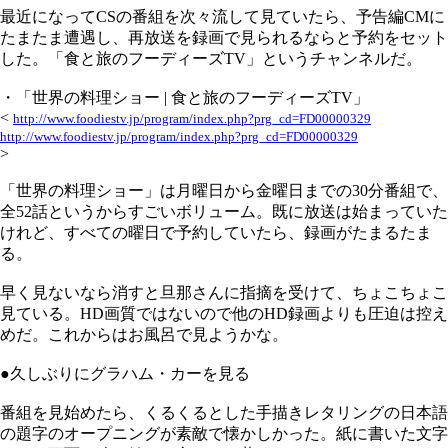
最近になってCSの番組を次々流して見ていたら、予告編CMに
たまたま遭遇し、再放送を録画で見られるならと予約をセット
した。「食と旅のフーディーズTV」というチャンネルだ。
・「世界の料理ショー | 食と旅のフーディーズTV」
<
http://www.foodiestv.jp/program/index.php?prg_cd=FD00000329
http://www.foodiestv.jp/program/index.php?prg_cd=FD00000329
>
「世界の料理ショー」は月曜日から金曜日までの30分番組で、
全52話というからすごいボリューム。既に放送は始まっていた
けれど、すべての曜日で予約していたら、録画がたまるたま
る。
早く見ないなら消すと旦那さんに指摘を受けて、ちょこちょこ
見ている。HD画質ではないので他のHD録画よりも圧迫は控え
めだ。これからはお風呂で見ようかな。
●久しぶりにグラハム・カーを見る
番組を見始めたら、くるくるとした手描きレタリングの日本語
の題字のオープニングが素敵で懐かしかった。紙に書いた文字