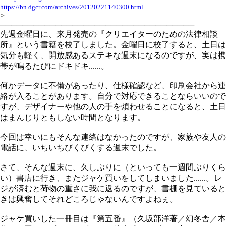
https://bn.dgcr.com/archives/20120221140300.html
>
───────────────────────────────────
先週金曜日に、来月発売の『クリエイターのための法律相談
所』という書籍を校了しました。金曜日に校了すると、土日は
気分も軽く、開放感あるステキな週末になるのですが、実は携
帯が鳴るたびにドキドキ......。
何かデータに不備があったり、仕様確認など、印刷会社から連
絡が入ることがあります。自分で対応できることならいいので
すが、デザイナーや他の人の手を煩わせることになると、土日
はまんじりともしない時間となります。
今回は幸いにもそんな連絡はなかったのですが、家族や友人の
電話に、いちいちびくびくする週末でした。
さて、そんな週末に、久しぶりに（といっても一週間ぶりくら
い）書店に行き、またジャケ買いをしてしまいました......。レ
ジが済むと荷物の重さに我に返るのですが、書棚を見ていると
きは興奮してそれどころじゃないんですよねぇ。
ジャケ買いした一冊目は『第五番』（久坂部洋著／幻冬舎／本