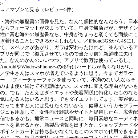
>
→アマゾンで見る（レビュー5件）
・海外の履歴書の画像を見た。なんて個性的なんだろう。日本
ならフォーマットが決まっていて、中身で勝負だが、デザイン
性に富む海外の履歴書なら、中身がちょっと弱くても面接にこ
ぎ着けることはできるかもしれない。／iPhone3GSから4Sにし
て、スペックがあがり、ガワは変わったけれど、並んでいるア
プリが同じで（復元させているので当たり前）新鮮味に欠け
た。なんのかんのいいつつ、アプリで数万は使っているし、
AndroidやWindowsPhoneへの移行はハードルが高くなりがち。
／学生さんはスマホが増えているように思う。今までガラケ
ー......フィーチャーフォンを使っていて、不満のない人ならそ
のまま使い続けて不思議はない。スマホに変える理由がないも
の。でも、たとえばダイエットや美容関係に特化したものなら
気になる人はいると思う。でもダイエットしてます、美容気に
なってますと人には見せたくないから、健康というカモフラー
ジュも用意して。女性向け雑誌やサイトと提携したら、広告配
信できるかも。通常ニュースと同時に、毎日素敵なコーディネ
ートを見せるとか、新製品情報を出すとか。ショップカードや
ポイントカードは持ち歩かなくてもこのスマホで代用できるよ
うに。で、毎月の支払いはフィーチャーフォン以下に。最初に