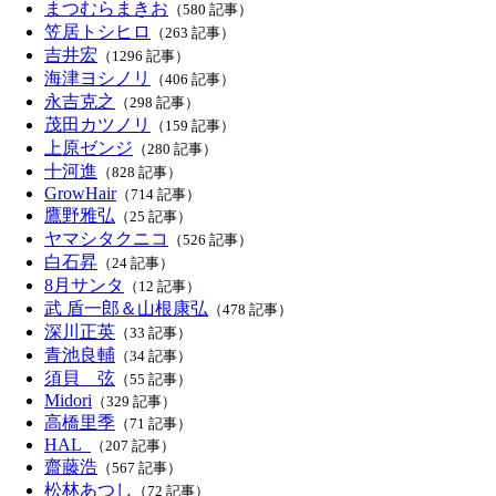
まつむらまきお
（580 記事）
笠居トシヒロ
（263 記事）
吉井宏
（1296 記事）
海津ヨシノリ
（406 記事）
永吉克之
（298 記事）
茂田カツノリ
（159 記事）
上原ゼンジ
（280 記事）
十河進
（828 記事）
GrowHair
（714 記事）
鷹野雅弘
（25 記事）
ヤマシタクニコ
（526 記事）
白石昇
（24 記事）
8月サンタ
（12 記事）
武 盾一郎＆山根康弘
（478 記事）
深川正英
（33 記事）
青池良輔
（34 記事）
須貝 弦
（55 記事）
Midori
（329 記事）
高橋里季
（71 記事）
HAL_
（207 記事）
齋藤浩
（567 記事）
松林あつし
（72 記事）