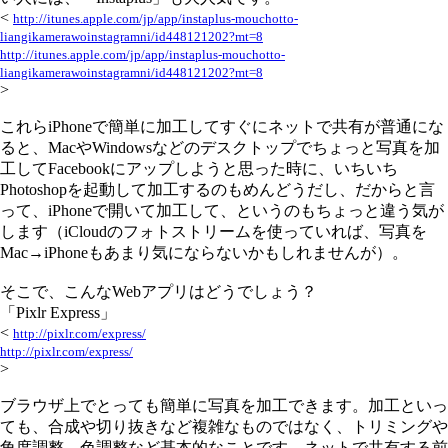
<
http://itunes.apple.com/jp/app/instaplus-mouchotto-
liangikamerawoinstagramni/id448121202?mt=8
http://itunes.apple.com/jp/app/instaplus-mouchotto-
liangikamerawoinstagramni/id448121202?mt=8
>
これらiPhoneで簡単に加工してすぐにネットで共有が普通にな
ると、MacやWindowsなどのデスクトップでちょっと写真を加
工してFacebookにアップしようと思った時に、いちいち
Photoshopを起動して加工するのもめんどうだし、だからと言
って、iPhoneで開いて加工して、というのもちょっと違う気が
します（iCloudのフォトストリームを使っていれば、写真を
Mac→iPhoneもあまり気にならないかもしれませんが）。
そこで、こんなWebアプリはどうでしょう？
「Pixlr Express」
<
http://pixlr.com/express/
http://pixlr.com/express/
>
ブラウザ上でとっても簡単に写真を加工できます。加工といっ
ても、合成や切り抜きなど複雑なものではなく、トリミングや
角度調整、色調整など基本的なことです。ネットで共有する前