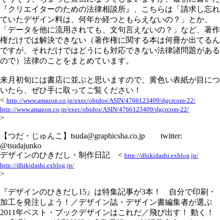
『クリエイターのための法律相談所』、こちらは「請求し忘れ
ていたデザイン料は、何年か経つともらえないの？」とか、
「データを他に流用されても、文句言えないの？」など、著作
権だけでは解決できない（著作権に関する本は何冊か出てるん
ですが、それだけではどうにも対応できない法律諸問題がある
ので）法律のことをまとめています。
来月初旬には書店に並ぶと思いますので、黄色い表紙が目につ
いたら、ぜひ手に取ってご覧ください！
<
http://www.amazon.co.jp/exec/obidos/ASIN/4766123409/dgcrcom-22/
http://www.amazon.co.jp/exec/obidos/ASIN/4766123409/dgcrcom-22/
>
【つだ・じゅんこ】tsuda@graphicsha.co.jp twitter:
@tsudajunko
デザインのひきだし・制作日記 <
http://dhikidashi.exblog.jp/
http://dhikidashi.exblog.jp/
>
『デザインのひきだし15』は特集記事が3本！ 自分で印刷・
加工を発注しよう！／デザイン誌・デザイン書編集者が選ぶ
2011年ベスト・ブックデザインはこれだ／飛び出す！ 動く！