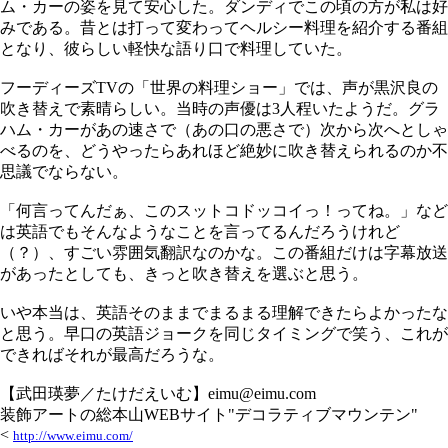
ム・カーの姿を見て安心した。ダンディでこの頃の方が私は好
みである。昔とは打って変わってヘルシー料理を紹介する番組
となり、彼らしい軽快な語り口で料理していた。
フーディーズTVの「世界の料理ショー」では、声が黒沢良の
吹き替えで素晴らしい。当時の声優は3人程いたようだ。グラ
ハム・カーがあの速さで（あの口の悪さで）次から次へとしゃ
べるのを、どうやったらあれほど絶妙に吹き替えられるのか不
思議でならない。
「何言ってんだぁ、このスットコドッコイっ！ってね。」など
は英語でもそんなようなことを言ってるんだろうけれど
（？）、すごい雰囲気翻訳なのかな。この番組だけは字幕放送
があったとしても、きっと吹き替えを選ぶと思う。
いや本当は、英語そのままでまるまる理解できたらよかったな
と思う。早口の英語ジョークを同じタイミングで笑う、これが
できればそれが最高だろうな。
【武田瑛夢／たけだえいむ】eimu@eimu.com
装飾アートの総本山WEBサイト"デコラティブマウンテン"
<
http://www.eimu.com/