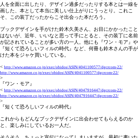
人を全面に出したり、デザイン過多だったりする本とは一線を
画した、本として本当に美しい仕上がりにうっとり。これこ
そ、この装丁だったからこそ出会った本だろう。
ブックデザインを手がけた鈴木久美さん、お目にかかったこと
はないが、近年、いいなと思って手にとると、その装丁に名前
が記されていることが多い方の一人。他にも『ワン・モア』や
『短くて恐ろしいフィルの時代』など、何冊も鈴木さんの手が
けた本をジャケ買いしている。
<
http://www.amazon.co.jp/exec/obidos/ASIN/4041100577/dgcrcom-22/
http://www.amazon.co.jp/exec/obidos/ASIN/4041100577/dgcrcom-22/
>
『ワン・モア』
<
http://www.amazon.co.jp/exec/obidos/ASIN/4047916447/dgcrcom-22/
http://www.amazon.co.jp/exec/obidos/ASIN/4047916447/dgcrcom-22/
>
『短くて恐ろしいフィルの時代』
これからもどんなブックデザインに出会わせてもらえるのか
と、楽しみにしているお一人だ。
そうそう、ちょっと宣伝になってしまいますが、最初に書いた