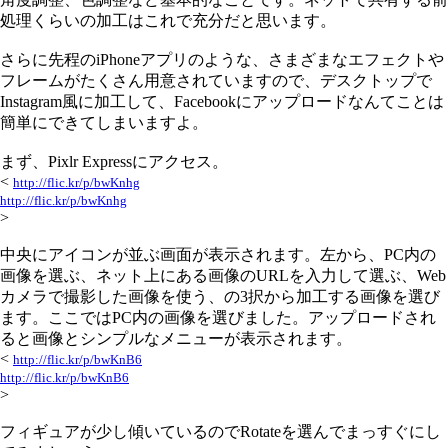
処理くらいの加工はこれで充分だと思います。
さらに先程のiPhoneアプリのような、さまざまなエフェクトや
フレームがたくさん用意されていますので、デスクトップで
Instagram風に加工して、Facebookにアップロードなんてことは
簡単にできてしまいますよ。
まず、Pixlr Expressにアクセス。
<
http://flic.kr/p/bwKnhg
http://flic.kr/p/bwKnhg
>
中央にアイコンが並ぶ画面が表示されます。左から、PC内の
画像を選ぶ、ネット上にある画像のURLを入力して選ぶ、Web
カメラで撮影した画像を使う、の3択から加工する画像を選び
ます。ここではPC内の画像を選びました。アップロードされ
ると画像とシンプルなメニューが表示されます。
<
http://flic.kr/p/bwKnB6
http://flic.kr/p/bwKnB6
>
フィギュアが少し傾いているのでRotateを選んでまっすぐにし