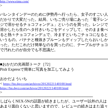
http://www.eimu.com/
>
バレンタインデーのために伊勢丹へ行ったら、女子のすごい人
だかりで大変だった。結局、いちご売り場にあった「電子レン
ジで溶かせるチョコフォンデュ」というのを買った。レンジで
溶かしたら生のヘタ付きいちごをディップして、そのまま食べ
ると熱々チョコフォンデュで、冷ますといちごチョコになると
いうもの。バナナと種抜きプルーンもディップしたらおいしか
った。ただこれだけ簡単なのを買ったのに、テーブルがチョコ
で汚れたのが自分でも不思議だ。
━━━━━━━━━━━━━━━━━━━━━━━━━━━━
■おかだの光画部トーク［72］
Pixlr Expressで簡単に写真を加工してみよう
おかだよういち
<
https://bn.dgcr.com/archives/20120221140100.html
https://bn.dgcr.com/archives/20120221140100.html
>
───────────────────────────────────
しばらくNEX-5Nの話題が続きましたが、ユーザー以外の人は
あまり面白くないと思いますので、レビューの続きはまた追々