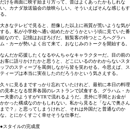
だけを画面に映す始まり方って、昔はよくあったかもしれな
い。カナダ放送協会の放映らしい。そういえばそんな感じもす
る。
大きなテレビで見ると、想像した以上に画質が荒いような気が
する。私が小学校へ通い始めたかどうかという頃に見ていた番
組なので、記憶はおぼろげだ。観覧客の待つところへグラハ
ム・カーが勢いよく出て来て、おなじみのトークを開始する。
なんだか応援したくなるやんちゃなキャラクターだ。目の前の
お客に語りかけたかと思うと、どこにいるのかわからないスタ
ッフのスティーブを罵倒しながら皆を笑わせる。今思えば、ス
ティーブは本当に実在したのだろうかという気さえする。
久々に見るまですっかり忘れていたけれど、最初に本日の料理
の見本となる世界各国のレストランで試食する、グラハム・カ
ー夫妻のようすがVTRで流れるようだ。意外に手間とお金が
かかった構成なのかもしれない。私から見ると「なんで奥さん
まで？」と思ってしまうけれど、それは外国だと普通なのか
な。とにかくすごく幸せそうな仕事だ。
●スタイルの完成度