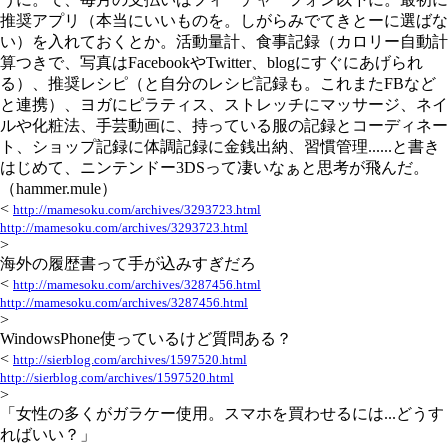
推奨アプリ（本当にいいものを。しがらみでてきとーに選ばな
い）を入れておくとか。活動量計、食事記録（カロリー自動計
算つきで、写真はFacebookやTwitter、blogにすぐにあげられ
る）、推奨レシピ（と自分のレシピ記録も。これまたFBなど
と連携）、ヨガにピラティス、ストレッチにマッサージ、ネイ
ルや化粧法、手芸動画に、持っている服の記録とコーディネー
ト、ショップ記録に体調記録に金銭出納、習慣管理......と書き
はじめて、ニンテンドー3DSって凄いなぁと思考が飛んだ。
（hammer.mule）
<
http://mamesoku.com/archives/3293723.html
http://mamesoku.com/archives/3293723.html
>
海外の履歴書って手が込みすぎだろ
<
http://mamesoku.com/archives/3287456.html
http://mamesoku.com/archives/3287456.html
>
WindowsPhone使っているけど質問ある？
<
http://sierblog.com/archives/1597520.html
http://sierblog.com/archives/1597520.html
>
「女性の多くがガラケー使用。スマホを買わせるには...どうす
ればいい？」