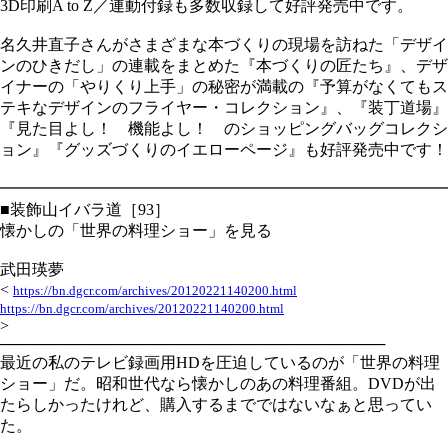
3D印刷A to Z／連動付録も多数収録して好評発売中です。
名久井直子さんがさまざまな本づくりの現場を訪ねた「デザイ
ンのひきだし」の連載をまとめた『本づくりの匠たち』、デザ
イナーの「やりくり上手」の秘密が満載の『予算がなくてもス
テキなデザインのフライヤー・コレクション』、『装丁道場』
『見た目よし！ 機能よし！ のショッピングバッグコレクシ
ョン』『グッズづくりのイエローページ』も好評発売中です！
━━━━━━━━━━━━━━━━━━━━━━━━━━━━
■装飾山イバラ道［93］
懐かしの「世界の料理ショー」を見る
武田瑛夢
<
https://bn.dgcr.com/archives/20120221140200.html
https://bn.dgcr.com/archives/20120221140200.html
>
───────────────────────────────────
最近の私のテレビ録画用HDを圧迫しているのが「世界の料理
ショー」だ。昭和世代なら懐かしのあの料理番組。DVDが出
たらしかったけれど、購入するまでではないなぁと思ってい
た。