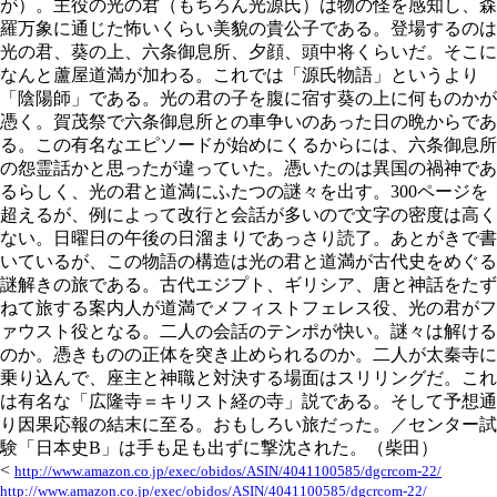
が）。主役の光の君（もちろん光源氏）は物の怪を感知し、森
羅万象に通じた怖いくらい美貌の貴公子である。登場するのは
光の君、葵の上、六条御息所、夕顔、頭中将くらいだ。そこに
なんと蘆屋道満が加わる。これでは「源氏物語」というより
「陰陽師」である。光の君の子を腹に宿す葵の上に何ものかが
憑く。賀茂祭で六条御息所との車争いのあった日の晩からであ
る。この有名なエピソードが始めにくるからには、六条御息所
の怨霊話かと思ったが違っていた。憑いたのは異国の禍神であ
るらしく、光の君と道満にふたつの謎々を出す。300ページを
超えるが、例によって改行と会話が多いので文字の密度は高く
ない。日曜日の午後の日溜まりであっさり読了。あとがきで書
いているが、この物語の構造は光の君と道満が古代史をめぐる
謎解きの旅である。古代エジプト、ギリシア、唐と神話をたず
ねて旅する案内人が道満でメフィストフェレス役、光の君がフ
ァウスト役となる。二人の会話のテンポが快い。謎々は解ける
のか。憑きものの正体を突き止められるのか。二人が太秦寺に
乗り込んで、座主と神職と対決する場面はスリリングだ。これ
は有名な「広隆寺＝キリスト経の寺」説である。そして予想通
り因果応報の結末に至る。おもしろい旅だった。／センター試
験「日本史B」は手も足も出ずに撃沈された。（柴田）
<
http://www.amazon.co.jp/exec/obidos/ASIN/4041100585/dgcrcom-22/
http://www.amazon.co.jp/exec/obidos/ASIN/4041100585/dgcrcom-22/