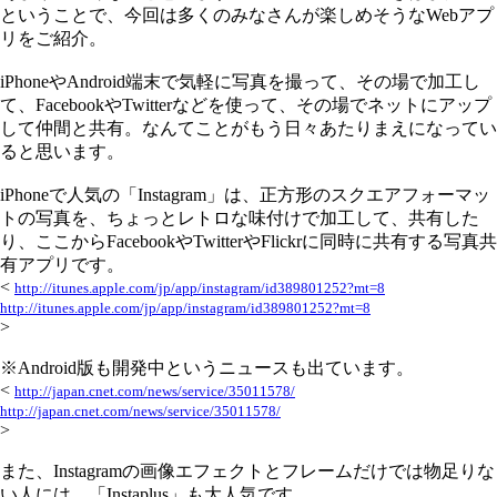
ということで、今回は多くのみなさんが楽しめそうなWebアプ
リをご紹介。
iPhoneやAndroid端末で気軽に写真を撮って、その場で加工し
て、FacebookやTwitterなどを使って、その場でネットにアップ
して仲間と共有。なんてことがもう日々あたりまえになってい
ると思います。
iPhoneで人気の「Instagram」は、正方形のスクエアフォーマッ
トの写真を、ちょっとレトロな味付けで加工して、共有した
り、ここからFacebookやTwitterやFlickrに同時に共有する写真共
有アプリです。
<
http://itunes.apple.com/jp/app/instagram/id389801252?mt=8
http://itunes.apple.com/jp/app/instagram/id389801252?mt=8
>
※Android版も開発中というニュースも出ています。
<
http://japan.cnet.com/news/service/35011578/
http://japan.cnet.com/news/service/35011578/
>
また、Instagramの画像エフェクトとフレームだけでは物足りな
い人には、「Instaplus」も大人気です。