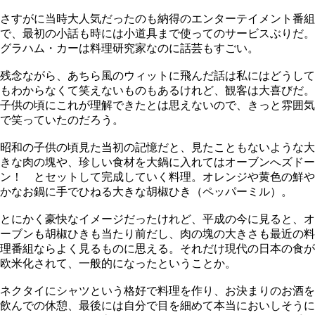
さすがに当時大人気だったのも納得のエンターテイメント番組
で、最初の小話も時には小道具まで使ってのサービスぶりだ。
グラハム・カーは料理研究家なのに話芸もすごい。
残念ながら、あちら風のウィットに飛んだ話は私にはどうして
もわからなくて笑えないものもあるけれど、観客は大喜びだ。
子供の頃にこれが理解できたとは思えないので、きっと雰囲気
で笑っていたのだろう。
昭和の子供の頃見た当初の記憶だと、見たこともないような大
きな肉の塊や、珍しい食材を大鍋に入れてはオーブンへズドー
ン！ とセットして完成していく料理。オレンジや黄色の鮮や
かなお鍋に手でひねる大きな胡椒ひき（ペッパーミル）。
とにかく豪快なイメージだったけれど、平成の今に見ると、オ
ーブンも胡椒ひきも当たり前だし、肉の塊の大きさも最近の料
理番組ならよく見るものに思える。それだけ現代の日本の食が
欧米化されて、一般的になったということか。
ネクタイにシャツという格好で料理を作り、お決まりのお酒を
飲んでの休憩、最後には自分で目を細めて本当においしそうに