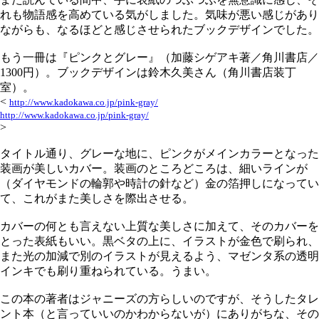
れも物語感を高めている気がしました。気味が悪い感じがあり
ながらも、なるほどと感じさせられたブックデザインでした。
もう一冊は『ピンクとグレー』（加藤シゲアキ著／角川書店／
1300円）。ブックデザインは鈴木久美さん（角川書店装丁
室）。
<
http://www.kadokawa.co.jp/pink-gray/
http://www.kadokawa.co.jp/pink-gray/
>
タイトル通り、グレーな地に、ピンクがメインカラーとなった
装画が美しいカバー。装画のところどころは、細いラインが
（ダイヤモンドの輪郭や時計の針など）金の箔押しになってい
て、これがまた美しさを際出させる。
カバーの何とも言えない上質な美しさに加えて、そのカバーを
とった表紙もいい。黒ベタの上に、イラストが金色で刷られ、
また光の加減で別のイラストが見えるよう、マゼンタ系の透明
インキでも刷り重ねられている。うまい。
この本の著者はジャニーズの方らしいのですが、そうしたタレ
ント本（と言っていいのかわからないが）にありがちな、その