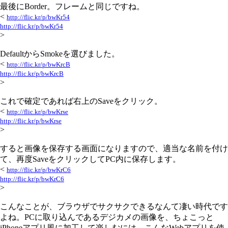
最後にBorder。フレームと同じですね。
<
http://flic.kr/p/bwKr54
http://flic.kr/p/bwKr54
>
DefaultからSmokeを選びました。
<
http://flic.kr/p/bwKrcB
http://flic.kr/p/bwKrcB
>
これで確定であれば右上のSaveをクリック。
<
http://flic.kr/p/bwKrse
http://flic.kr/p/bwKrse
>
すると画像を保存する画面になりますので、適当な名前を付け
て、再度SaveをクリックしてPC内に保存します。
<
http://flic.kr/p/bwKrC6
http://flic.kr/p/bwKrC6
>
こんなことが、ブラウザでサクサクできるなんて凄い時代です
よね。PCに取り込んであるデジカメの画像を、ちょこっと
iPhoneアプリ風に加工して楽しむには、こんなWebアプリを使