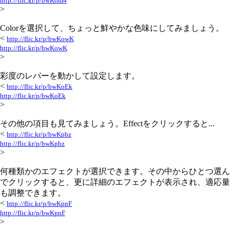
http://flic.kr/p/bwKom4
>
Colorを選択して、ちょっと鮮やかな色味にしてみましょう。
<
http://flic.kr/p/bwKowK
http://flic.kr/p/bwKowK
>
彩度のレバーを動かして設定します。
<
http://flic.kr/p/bwKoEk
http://flic.kr/p/bwKoEk
>
その他の項目も見てみましょう。Effectをクリックすると...
<
http://flic.kr/p/bwKpbz
http://flic.kr/p/bwKpbz
>
何種類かのエフェクトが選択できます。その中からひとつ選ん
でクリックすると、更に詳細のエフェクトが表示され、適応量
も調整できます。
<
http://flic.kr/p/bwKpnF
http://flic.kr/p/bwKpnF
>