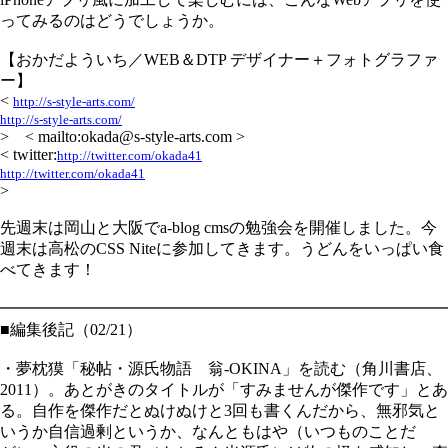
ってみるのはどうでしょうか。
【おかだよういち／WEB＆DTP デザイナー＋フォトグラファ
ー】
<
http://s-style-arts.com/
http://s-style-arts.com/
> < mailto:okada@s-style-arts.com >
< twitter:
http://twitter.com/okada41
http://twitter.com/okada41
>
先週末は岡山と大阪でa-blog cmsの勉強会を開催しました。今
週末は高松のCSS Niteに参加してきます。うどんをいっぱい食
べてきます！
━━━━━━━━━━━━━━━━━━━━━━━━━━━━
■編集後記（02/21）
・夢枕獏「秘帖・源氏物語 翁-OKINA」を読む（角川書店、
2011）。あとがきのタイトルが「すみませんが傑作です」とあ
る。自作を傑作だとぬけぬけと3回も書くんだから、無邪気と
いうか自信過剰というか、なんともはや（いつものことだ