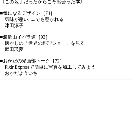
《この装丁だったからこそ出会った本》
■気になるデザイン［74］
気味が悪い......でも惹かれる
津田淳子
■装飾山イバラ道［93］
懐かしの「世界の料理ショー」を見る
武田瑛夢
■おかだの光画部トーク［72］
Pixlr Expressで簡単に写真を加工してみよう
おかだよういち