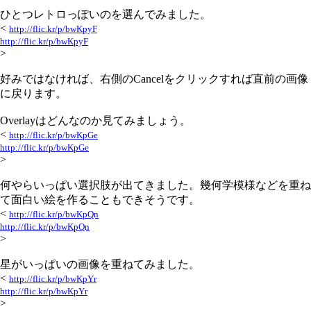
ひとつレトロっぽいのを選んでみました。
<
http://flic.kr/p/bwKpyF
http://flic.kr/p/bwKpyF
>
好みではなければ、右側のCancelをクリックすれば直前の画像
に戻ります。
Overlayはどんなのか見てみましょう。
<
http://flic.kr/p/bwKpGe
http://flic.kr/p/bwKpGe
>
何やらいっぱい選択肢が出てきました。幾何学模様などを重ね
て面白い絵を作ることもできそうです。
<
http://flic.kr/p/bwKpQn
http://flic.kr/p/bwKpQn
>
星がいっぱいの画像を重ねてみました。
<
http://flic.kr/p/bwKpYr
http://flic.kr/p/bwKpYr
>