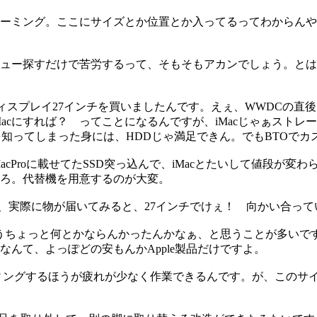
ーミング。ここにサイズとか位置とか入ってるってわからんや
ー探すだけで苦労するって、そもそもアカンでしょう。とは言うも
ltディスプレイ27インチを買いましたんです。えぇ、WWDCの直後に、
acにすれば？ ってことになるんですが、iMacじゃぁスト
を知ってしまった身には、HDDじゃ満足できん。でもBTOでカ
、MacProに載せてたSSD突っ込んで、iMacとたいして値段が
ろ。代替機を用意するのが大変。
すが、実際に物が届いてみると、27インチでけぇ！ 向かい合っ
もうちょっと何とかならんかったんかなぁ、と思うことが多いです
んて、よっぽどの安もんかApple製品だけですよ。
ィングするほうが疲れが少なく作業できるんです。が、このサ