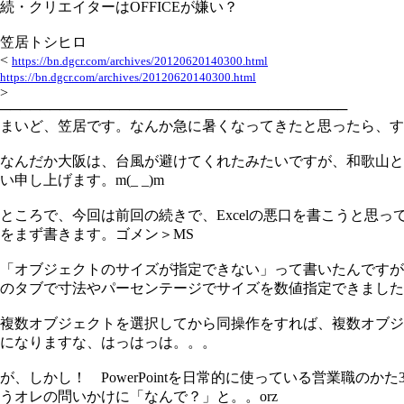
続・クリエイターはOFFICEが嫌い？
笠居トシヒロ
<
https://bn.dgcr.com/archives/20120620140300.html
https://bn.dgcr.com/archives/20120620140300.html
>
───────────────────────────────────
まいど、笠居です。なんか急に暑くなってきたと思ったら、す
なんだか大阪は、台風が避けてくれたみたいですが、和歌山と
い申し上げます。m(_ _)m
ところで、今回は前回の続きで、Excelの悪口を書こうと思っ
をまず書きます。ゴメン＞MS
「オブジェクトのサイズが指定できない」って書いたんですが
のタブで寸法やパーセンテージでサイズを数値指定できました
複数オブジェクトを選択してから同操作をすれば、複数オブジ
になりますな、はっはっは。。。
が、しかし！ PowerPointを日常的に使っている営業
うオレの問いかけに「なんで？」と。。orz