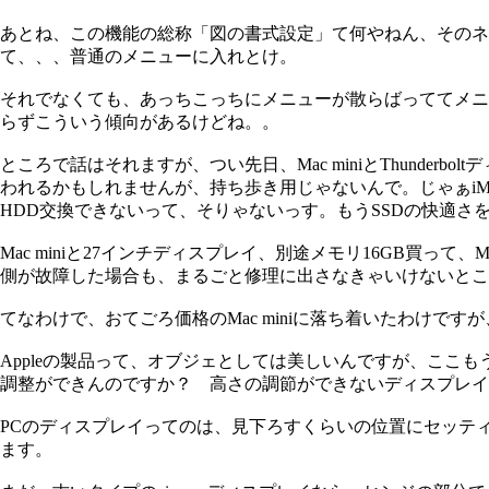
あとね、この機能の総称「図の書式設定」て何やねん、そのネ
て、、、普通のメニューに入れとけ。
それでなくても、あっちこっちにメニューが散らばっててメニュ
らずこういう傾向があるけどね。。
ところで話はそれますが、つい先日、Mac miniとThunderbo
われるかもしれませんが、持ち歩き用じゃないんで。じゃぁiM
HDD交換できないって、そりゃないっす。もうSSDの快適さ
Mac miniと27インチディスプレイ、別途メモリ16GB買って
側が故障した場合も、まるごと修理に出さなきゃいけないとこ
てなわけで、おてごろ価格のMac miniに落ち着いたわけで
Appleの製品って、オブジェとしては美しいんですが、ここ
調整ができんのですか？ 高さの調節ができないディスプレイな
PCのディスプレイってのは、見下ろすくらいの位置にセッテ
ます。