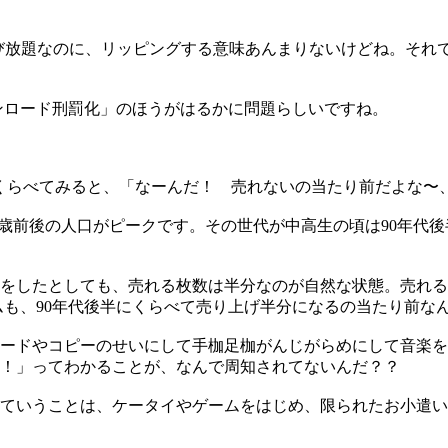
枚も選び放題なのに、リッピングする意味あんまりないけどね。そ
ンロード刑罰化」のほうがはるかに問題らしいですね。
くらべてみると、「なーんだ！ 売れないの当たり前だよな〜
0歳前後の人口がピークです。その世代が中高生の頃は90年代
方をしたとしても、売れる枚数は半分なのが自然な状態。売れ
ムも、90年代後半にくらべて売り上げ半分になるの当たり前な
ードやコピーのせいにして手枷足枷がんじがらめにして音楽を
！」ってわかることが、なんで周知されてないんだ？？
ていうことは、ケータイやゲームをはじめ、限られたお小遣い