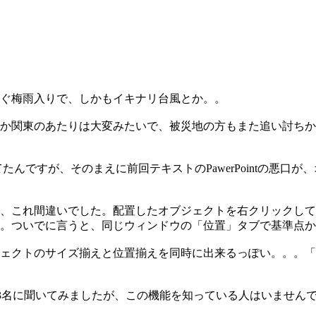
ぐ梅雨入りで、しかもイキナリ台風とか。。
か関東のあたりは大変みたいで、被災地の方もまた追い討ちか
てたんですが、そのまえに前回テキストのPawerPointの悪
、これ間違いでした。配置したオブジェクトを右クリックして
。ついでに言うと、同じウィンドウの「位置」タブで基準点か
ェクトのサイズ揃えと位置揃えを同時に出来るっぽい。。。「
職のかた3名に聞いてみましたが、この機能を知っている人はいま