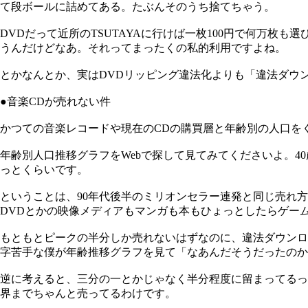
て段ボールに詰めてある。たぶんそのうち捨てちゃう。
DVDだって近所のTSUTAYAに行けば一枚100円で何万
うんだけどなあ。それってまったくの私的利用ですよね。
とかなんとか、実はDVDリッピング違法化よりも「違法ダウ
●音楽CDが売れない件
かつての音楽レコードや現在のCDの購買層と年齢別の人口を
年齢別人口推移グラフをWebで探して見てみてくださいよ。4
っとくらいです。
ということは、90年代後半のミリオンセラー連発と同じ売れ
DVDとかの映像メディアもマンガも本もひょっとしたらゲー
もともとピークの半分しか売れないはずなのに、違法ダウンロ
字苦手な僕が年齢推移グラフを見て「なあんだそうだったのか
逆に考えると、三分の一とかじゃなく半分程度に留まってるっ
界までちゃんと売ってるわけです。