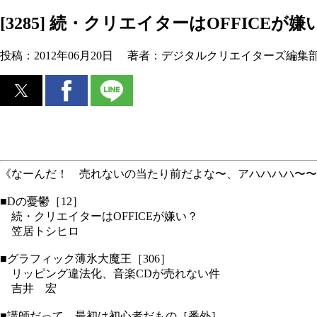
[3285] 続・クリエイターはOFFICEが嫌
投稿：
2012年06月20日
著者：
デジタルクリエイターズ編集
《なーんだ！ 売れないの当たり前だよな〜、アハハハハ〜〜
■Dの憂鬱［12］
続・クリエイターはOFFICEが嫌い？
笠居トシヒロ
■グラフィック薄氷大魔王［306］
リッピング違法化、音楽CDが売れない件
吉井 宏
■講師だって、最初は初心者だもの［番外］