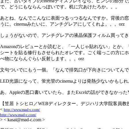
まだ、古いタイプのcinemaディスプレイなら、ヒンジの部
で、どうにもならんっぽいです。机に穴あけたろか。。。
あとね、なんでこんなに表面つるっつるなんですか。背後の窓
うに。cinemaみたいに、アンチグレアにしてくれよ。。。orz
しょうがないので、アンチグレアの液晶保護フィルム買ってき
Amazonのレビューとか読むと、「一人じゃ貼れない」と
シートを貼る修行もさせられたオレです。ごく端っこの方にホコ
べ物にならんぐらい反射します。。。orz
文句ついでにもう一個。「なんで排気口が下向きについてんで
LED光源になって、蛍光管のcinemaよりは発熱少ないか
あ、Appleの悪口書いていたら、またExcelの話ができなかったY
【笠居 トシヒロ／WEBディレクター、デジハリ大学院客員教
<
http://www.mad-c.com/
http://www.mad-c.com/
> < kasai@mad-c.com >