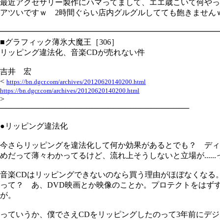
最近アクセサリー製作にハマってまして、エエ歳こいて何やっ
アツいですｗ 2時間ぐらい店内グルグルしてても飽きません
━━━━━━━━━━━━━━━━━━━━━━━━━━━━
■グラフィック薄氷大魔王［306］
リッピング違法化、音楽CDが売れない件
吉井 宏
<
https://bn.dgcr.com/archives/20120620140200.html
https://bn.dgcr.com/archives/20120620140200.html
>
───────────────────────────────────
●リッピング違法化
今さらリッピングを違法化して何か効果があるとでも？ ディ
めだって薄々わかってるけど、流れ上そうしないと立場が.....
音楽CDはリッピングできないのなら買う理由がほぼなくなる
って？ あ、DVD映画とか映像のことか。プロテクトをはず
が。
っていうか、僕でさえCDをリッピングしたのって3年前にデ