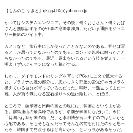
【もみのこ ゆきと】qkjgq410(a)yahoo.co.jp
かつてはシステムエンジニア。その後、働くおじさん・働くおば
さんと無駄話するのが仕事の窓際事務員。ただいま通販用ジュエ
リー撮影のバイト中。
カメラなど、旅行中にしか使ったことがないのである。押せば写
るとしか思っていなかったのである。コンデジ以外は触ったこと
もなかったのである。最近、露出をいじるという技を覚えて、一
頃よりずいぶんマシになった気がする。
しかし、ダイヤモンドのリングを写してPCのモニタで拡大する
と、プラチナの腕の部分に、思いっきり部屋の蛍光灯やカメラを
構えている自分が写っているのだった。嗚呼、一難去ってまた一
難。人が買う気になる宝石撮りへの道は険しい。とほほ。
ところで、薩摩藩と日向の国との境には、韓国岳という山があ
る。霧島連山の最高峰であるが、名前が韓国岳なだけに、今に
「韓国岳は我が国の領土だ」と李明博が言い出すのではないかと
心配である。そもそもなんだってそんな名前を付けたのかと思っ
たら、韓国まで見渡せるほど高いから、という説があるそうだ。