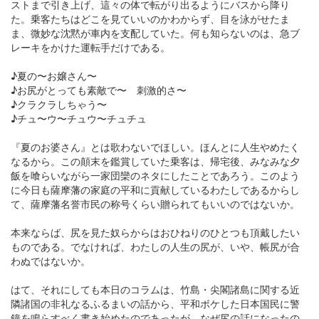
ストまで引き上げ、這々の体で転がり出るようにバスから降り
た。乗客たちはどこを見ていいのかわからず、目を泳がせたま
ま、微妙な沈黙が車内を支配していた。何も知らないのは、急ブ
レーキをかけた運転手だけである。
♪夏の〜お嬢さん〜
♪お尻がとっても素敵で〜 刺激的さ〜
♪クラクラしちゃう〜
♪チュ〜ウ〜チュウ〜チュチュ
『夏のお婆さん』とは歌わないでほしい。ほんとに人生やめたく
なるから。この顛末を鑑賞していた乗客は、帰宅後、みなみな夕
飯を喰らいながら一家団欒のネタにしたことであろう。このよう
に今日も薩摩藩の家庭の平和に貢献しているわたしであるからし
て、薩摩藩名誉市民の称号くらい贈られてもいいのではないか。
本来ならば、尻を見た奴らからはおひねりのひとつも頂戴したい
ものである。でなければ、わたしの人生の尻が、いや、帳尻が合
わぬではないか。
はて、それにしても本日のコラムは、竹島・尖閣諸島に関する近
隣諸国の非礼なるふるまいの話から、平和ボケした日本国民に警
鐘を鳴らすべく書き始めたのであったが、なぜ尻の話になったの