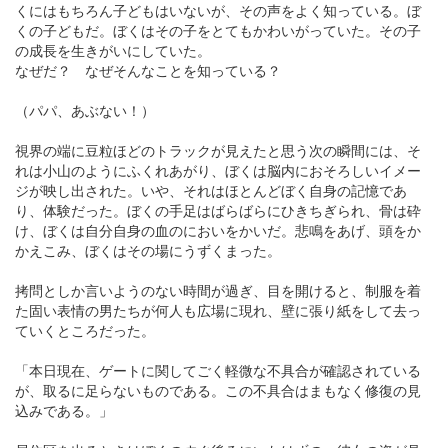
くにはもちろん子どもはいないが、その声をよく知っている。ぼ
くの子どもだ。ぼくはその子をとてもかわいがっていた。その子
の成長を生きがいにしていた。
なぜだ？ なぜそんなことを知っている？
（パパ、あぶない！）
視界の端に豆粒ほどのトラックが見えたと思う次の瞬間には、そ
れは小山のようにふくれあがり、ぼくは脳内におそろしいイメー
ジが映し出された。いや、それはほとんどぼく自身の記憶であ
り、体験だった。ぼくの手足はばらばらにひきちぎられ、骨は砕
け、ぼくは自分自身の血のにおいをかいだ。悲鳴をあげ、頭をか
かえこみ、ぼくはその場にうずくまった。
拷問としか言いようのない時間が過ぎ、目を開けると、制服を着
た固い表情の男たちが何人も広場に現れ、壁に張り紙をして去っ
ていくところだった。
「本日現在、ゲートに関してごく軽微な不具合が確認されている
が、取るに足らないものである。この不具合はまもなく修復の見
込みである。」