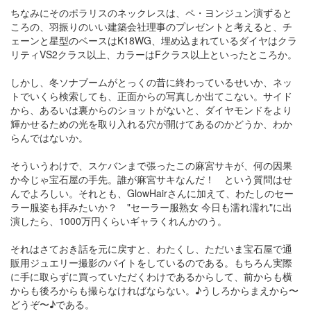
ちなみにそのポラリスのネックレスは、ペ・ヨンジュン演ずると
ころの、羽振りのいい建築会社理事のプレゼントと考えると、チ
ェーンと星型のベースはK18WG、埋め込まれているダイヤはクラ
リティVS2クラス以上、カラーはFクラス以上といったところか。
しかし、冬ソナブームがとっくの昔に終わっているせいか、ネッ
トでいくら検索しても、正面からの写真しか出てこない。サイド
から、あるいは裏からのショットがないと、ダイヤモンドをより
輝かせるための光を取り入れる穴が開けてあるのかどうか、わか
らんではないか。
そういうわけで、スケバンまで張ったこの麻宮サキが、何の因果
か今じゃ宝石屋の手先。誰が麻宮サキなんだ！ という質問はせ
んでよろしい。それとも、GlowHairさんに加えて、わたしのセー
ラー服姿も拝みたいか？ "セーラー服熟女 今日も濡れ濡れ"に出
演したら、1000万円くらいギャラくれんかのう。
それはさておき話を元に戻すと、わたくし、ただいま宝石屋で通
販用ジュエリー撮影のバイトをしているのである。もちろん実際
に手に取らずに買っていただくわけであるからして、前からも横
からも後ろからも撮らなければならない。♪うしろからまえから〜
どうぞ〜♪である。