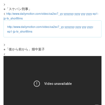
>
※「スケバン刑事」
<
http://www.dailymotion.com/video/xa2sv7_yy-yyyyyyy-yyyy-yyy-yyyy-ep1-
jp-tv_shortfilms
http://www.dailymotion.com/video/xa2sv7_yy-yyyyyyy-yyyy-yyy-yyyy-
ep1-jp-tv_shortfilms
>
※「後から前から」畑中葉子
<