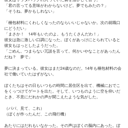
「君の言ってる意味がわからないけど。夢でもみたの？」
「そうね。夢かもしれない」
「梱包材料にくわしくなったのならいいじゃないか。次の就職口
にどうだい」
「まさか！ 14年もいたのよ。もうたくさんだわ！」
彼女は急に激しい口調になった。ぼくがあっけにとられていると
彼女もはっとしたようだった。
「ごめん。つまらない冗談を言って。何かいやなことがあったん
だね？ 夢で」
夢に決まっている。彼女はまだ24歳なのだ。14年も梱包材料の会
社で働いていたはずがない。
ぼくたちはその日もいつもの時間に居住区を出て、機械におでこ
をくっつけてゲートを出た。そして、いつものように空を仰いだ
とき、不意にだれかの声が聞こえたような気がした。
（パパ、見て、これ）
（ぼくが作ったんだ、この飛行機）
あたりにはだれもいなかった。その声はぼくの脳内にあった。ぼ