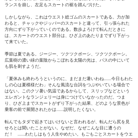
ランスを崩し、左足もスカートの裾を踏んづけた。
しかしながら、これはウエスト総ゴムのスカートである。力が加
わると、チャックやジッパーのスカートと違って、引っ張られた
方向にずり下がっていくのである。数歩よろけて転んだときに
は、スカートのウエスト部分は、ひざ上のあたりまでずり下がっ
て来ていた。
季節は夏である。ジージー、ツクツクボーシ、ツクツクボーシ。
広葉樹の濃い緑の葉陰からこぼれる太陽の光は、バスの中にいて
も肌を刺すようだ。
「夏休みも終わろうというのに、まだまだ暑いわね......今日もわた
しの心は夏模様だわ」そんな風流な台詞をつぶやいている場合で
はない。このクソ暑い気温であるからして、スリップなどという
エレガントなランジェリーは身につけていなかったのだ。つま
り、ひざ上までスカートがずり下がった結果、どのような景色が
乗客の前で展開されたかは......説明したくない。
転んでもタダで起きてはいけないと言われるが、転んだら尻を見
せろとは聞いたことがない。なぜだ、なぜこんな目に遭うの
だ！ ......わたしはもう人生やめたい。もごもごとスカートをウエ