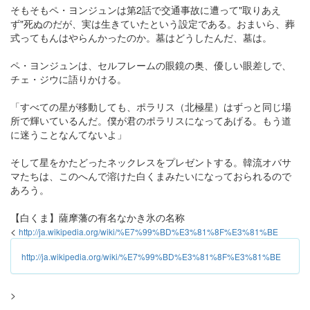
そもそもペ・ヨンジュンは第2話で交通事故に遭って"取りあえ
ず"死ぬのだが、実は生きていたという設定である。おまいら、葬
式ってもんはやらんかったのか。墓はどうしたんだ、墓は。
ペ・ヨンジュンは、セルフレームの眼鏡の奥、優しい眼差しで、
チェ・ジウに語りかける。
「すべての星が移動しても、ポラリス（北極星）はずっと同じ場
所で輝いているんだ。僕が君のポラリスになってあげる。もう道
に迷うことなんてないよ」
そして星をかたどったネックレスをプレゼントする。韓流オバサ
マたちは、このへんで溶けた白くまみたいになっておられるので
あろう。
【白くま】薩摩藩の有名なかき氷の名称
<
http://ja.wikipedia.org/wiki/%E7%99%BD%E3%81%8F%E3%81%BE
http://ja.wikipedia.org/wiki/%E7%99%BD%E3%81%8F%E3%81%BE
>