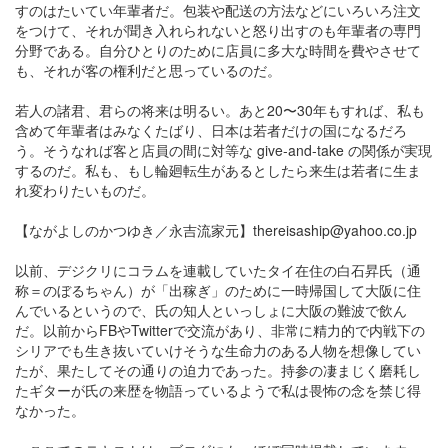
すのはたいてい年輩者だ。包装や配送の方法などにいろいろ注文
をつけて、それが聞き入れられないと怒り出すのも年輩者の専門
分野である。自分ひとりのために店員に多大な時間を費やさせて
も、それが客の権利だと思っているのだ。
若人の諸君、君らの将来は明るい。あと20〜30年もすれば、私も
含めて年輩者はみなくたばり、日本は若者だけの国になるだろ
う。そうなれば客と店員の間に対等な give-and-take の関係が実現
するのだ。私も、もし輪廻転生があるとしたら来生は若者に生ま
れ変わりたいものだ。
【ながよしのかつゆき／永吉流家元】thereisaship@yahoo.co.jp
以前、デジクリにコラムを連載していたタイ在住の白石昇氏（通
称＝のぼるちゃん）が「出稼ぎ」のために一時帰国して大阪に住
んでいるというので、氏の知人といっしょに大阪の難波で飲ん
だ。以前からFBやTwitterで交流があり、非常に精力的で内戦下の
シリアでも生き抜いていけそうな生命力のある人物を想像してい
たが、果たしてその通りの迫力であった。持参の凄まじく磨耗し
たギターが氏の来歴を物語っているようで私は畏怖の念を禁じ得
なかった。