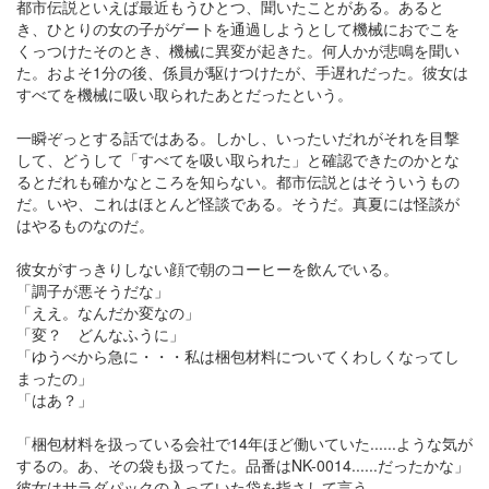
都市伝説といえば最近もうひとつ、聞いたことがある。あると
き、ひとりの女の子がゲートを通過しようとして機械におでこを
くっつけたそのとき、機械に異変が起きた。何人かが悲鳴を聞い
た。およそ1分の後、係員が駆けつけたが、手遅れだった。彼女は
すべてを機械に吸い取られたあとだったという。
一瞬ぞっとする話ではある。しかし、いったいだれがそれを目撃
して、どうして「すべてを吸い取られた」と確認できたのかとな
るとだれも確かなところを知らない。都市伝説とはそういうもの
だ。いや、これはほとんど怪談である。そうだ。真夏には怪談が
はやるものなのだ。
彼女がすっきりしない顔で朝のコーヒーを飲んでいる。
「調子が悪そうだな」
「ええ。なんだか変なの」
「変？ どんなふうに」
「ゆうべから急に・・・私は梱包材料についてくわしくなってし
まったの」
「はあ？」
「梱包材料を扱っている会社で14年ほど働いていた......ような気が
するの。あ、その袋も扱ってた。品番はNK-0014......だったかな」
彼女はサラダパックの入っていた袋を指さして言う。