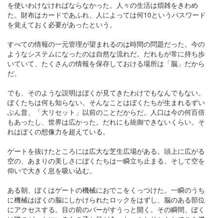
を使いわけなければならなかった。人々の生活は煩雑をきわめ
た。財布はカードであふれ、人によっては何10というパスワード
を覚えておく必要があったという。
すべての情報の一元管理が望まれるのは時間の問題だった。今の
ようなシステムになったのは自然な流れだ。だれもが常に持ち歩
いていて、たくさんの情報を保存しておける場所は「脳」だから
だ。
でも、そのような説明はぼくが見てきたわけでもなんでもない。
ぼくたちは何も知らない。そんなことはぼくたちが生まれるずい
ぶん昔、「大リセット」以前のことだからだ。人口は今の何百倍
もあったし、世界は広かった。だれにも統御できないくらい。そ
れはぼくの想像力を超えている。
ゲートを抜けたところには広大な芝生広場がある。頭上に広がる
空の、あまりの美しさにぼくたちは一瞬立ち止まる。そして空を
仰いで大きく息を吸い込む。
ある朝、ぼくはゲートの機械におでこをくっつけた。一瞬のうち
に機械はぼくの脳にしかけられたロックをはずし、脳のある部位
にアクセスする。目の前のバーがすうっと開く。その瞬間、ぼく