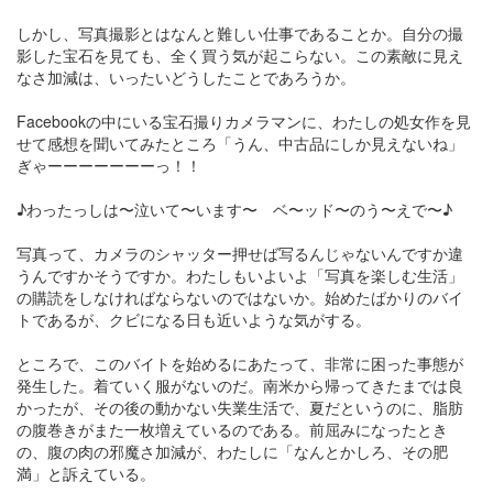
しかし、写真撮影とはなんと難しい仕事であることか。自分の撮
影した宝石を見ても、全く買う気が起こらない。この素敵に見え
なさ加減は、いったいどうしたことであろうか。
Facebookの中にいる宝石撮りカメラマンに、わたしの処女作を見
せて感想を聞いてみたところ「うん、中古品にしか見えないね」
ぎゃーーーーーーーっ！！
♪わったっしは〜泣いて〜います〜 ベ〜ッド〜のう〜えで〜♪
写真って、カメラのシャッター押せば写るんじゃないんですか違
うんですかそうですか。わたしもいよいよ「写真を楽しむ生活」
の購読をしなければならないのではないか。始めたばかりのバイ
トであるが、クビになる日も近いような気がする。
ところで、このバイトを始めるにあたって、非常に困った事態が
発生した。着ていく服がないのだ。南米から帰ってきたまでは良
かったが、その後の動かない失業生活で、夏だというのに、脂肪
の腹巻きがまた一枚増えているのである。前屈みになったとき
の、腹の肉の邪魔さ加減が、わたしに「なんとかしろ、その肥
満」と訴えている。