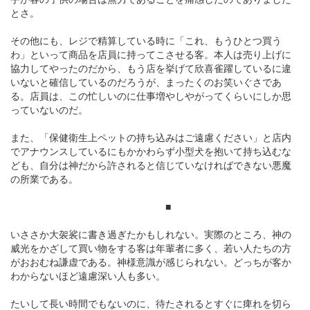
とさ。
その他にも、レジで精算している時に「これ、もうひとつ買う
わ」といって商品を店員に持ってこさせる客。本人は売り上げに
協力してやったのだから、もう店を挙げて欣喜雀躍しているに違
いないと確信しているのだろうが、まったくのお笑いぐさであ
る。店員は、この忙しいのに仕事増やしやがってくらいにしか思
っていないのだ。
また、「保健衛生上ペットの持ち込みはご遠慮ください」と店内
でアナウンスしているにもかかわらず小型犬を抱いて持ち込むな
ども、自分は神だから許されると信じていなければできない悪魔
の所業である。
■
いささか大袈裟に書き過ぎたかもしれない。実際のところ、神の
威光をかざして買い物をする客は年輩者に多く、若い人たちの方
がおおむね謙虚である。神様意識が感じられない。どっちが客か
わからないほど遠慮深い人も多い。
たいして長い時間でもないのに、待たされるとすぐに痺れを切ら