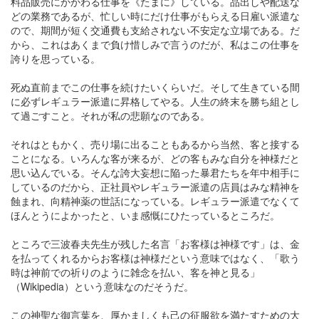
料品販売にかかわる仕事を《たまに》している。品出しや配送な
どの業務であるが、忙しい時にだけ仕事がもらえる日雇い派遣な
ので、期間が短く交通費も支給されない不安定な立場である。だ
から、これはあくまで負け惜しみで言うのだが、私はこの仕事を
誇りを思っている。
死ぬ直前までこの仕事を続けたいくらいだ。そして生きている間
に必ずレギュラー派遣に昇格してやる。人生の終末を勝ち組とし
て過ごすこと。それが私の悲願なのである。
それはともかく、売り場に出ることもあるから当然、客と接する
ことになる。いろんな客が来るが、どの客もみな自分を神様だと
思い込んでいる。そんな誇大妄想に陥った暴君たちを年中相手に
しているのだから、正社員やレギュラー派遣の店員はみな精神を
蝕まれ、向精神薬の世話になっている。レギュラー派遣でなくて
ほんとうによかったと、いま感慨にひたっているところだ。
ところで三波春夫先生が残した名言「お客様は神様です」は、金
を払ってくれるからお客様は神様だという意味ではなく、「歌う
時は神前での祈りのように雑念を払い、客を神と見る」
（Wikipedia）という意味なのだそうだ。
この神聖な御言葉を、厚かましくも己の征服欲を満たすための大