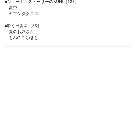
■ショート・ストーリーのKUNI［123］
夏空
ヤマシタクニコ
■歌う田舎者［36］
夏のお嬢さん
もみのこゆきと