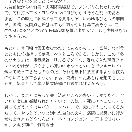
「そげなものを見っとじゃなか！」
お盆前後からの竹島・尖閣諸島騒動で、ノンポリなわたしの母ま
で、竹槍持ってペ・ヨンジュンに飛びかかりそうな勢いである。
まぁ、この時期に韓流ドラマを見るなぞ、いわゆるひとつの非国
民、国賊、売国奴と呼ばれても仕方がない行為であろう......こ
の"いわゆるひとつの"で長嶋茂雄を思い出す人は、もう少数派なの
であろうか。
もとい、常日頃は愛国者なわたしであるからして、当然、わが母
とともに竹槍持って参戦すべきところである。しかし、この『冬
のソナタ』は、電気機器・ITまるでダメな、遅れてきた韓流ファ
ンのわが妹が、涙ぐましい努力の末やっとのことでブルーレイに
焼いて送ってきたものなのだ。それを無下に放置するような侠気
のないことができようか。まぁ、見終わったあとは感想でもした
ため、親書として李明博大統領に郵送すればよかろう。
しかし、まことにもって突っ込みどころの多いドラマである。だ
いたい女に結婚断られたくらいで、入院して死にそうになってる
男ってどうよ？（←パク・ヨンハ）。で、死にそうになってるか
らって、やっとそいつと別れた自分の女を、病院に見舞いに行か
せちまう男もどうなんだ（←ペ・ヨンジュン）。アホではない
か。女返す前に、竹島返せ！