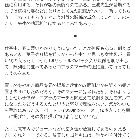
儀に利用する。それが客の実態なのである。三波先生が登場する
までは横柄な客などひとりとして見た記憶がない。「買ってもら
う」「売ってもらう」という対等の関係が成立していた。このあ
たり、先生の功罪相半ばするところであろう。
■
仕事中、客に襲いかかりそうになったことが何度もある。例えば
あるとき、菓子売り場を通りかかった中年と思しき女性客が、買
い物の入ったカゴから1.8リットルのパック入り焼酎を取り出し
て、陳列棚に並べてあったコアラのマーチの上に置いて行ってし
まうのを見た。
買うのをやめた商品を元の場所に戻すのが面倒だから近くの棚に
置き去りにしたのだろう。そのマナーには呆れたが、それよりも
もし幼い子供が、コアラのマーチと間違えて焼酎を飲んでアル中
になったらどうするんだと思うと怒りで理性を失い、気がついた
ら手許にあったスーパードライ350mlのケース（12本入り）を頭
上に掲げて、その客に投げつけようとしていた。
たまに電車内でジュースなどの空き缶が放置してあるのを見る
が、あれと同じである。放置した賊どもには、誰かが片付けてく