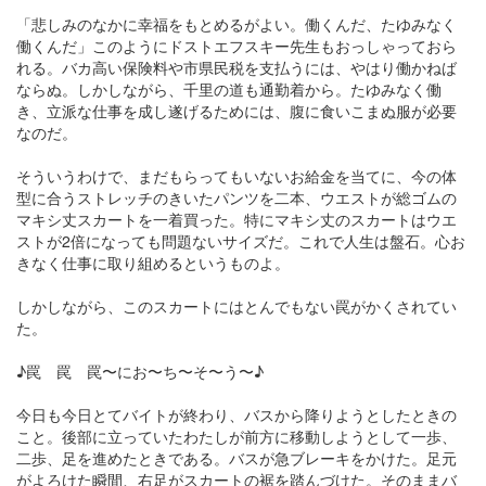
「悲しみのなかに幸福をもとめるがよい。働くんだ、たゆみなく
働くんだ」このようにドストエフスキー先生もおっしゃっておら
れる。バカ高い保険料や市県民税を支払うには、やはり働かねば
ならぬ。しかしながら、千里の道も通勤着から。たゆみなく働
き、立派な仕事を成し遂げるためには、腹に食いこまぬ服が必要
なのだ。
そういうわけで、まだもらってもいないお給金を当てに、今の体
型に合うストレッチのきいたパンツを二本、ウエストが総ゴムの
マキシ丈スカートを一着買った。特にマキシ丈のスカートはウエ
ストが2倍になっても問題ないサイズだ。これで人生は盤石。心お
きなく仕事に取り組めるというものよ。
しかしながら、このスカートにはとんでもない罠がかくされてい
た。
♪罠 罠 罠〜にお〜ち〜そ〜う〜♪
今日も今日とてバイトが終わり、バスから降りようとしたときの
こと。後部に立っていたわたしが前方に移動しようとして一歩、
二歩、足を進めたときである。バスが急ブレーキをかけた。足元
がよろけた瞬間、右足がスカートの裾を踏んづけた。そのままバ