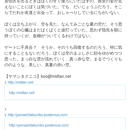
居住区を出るときはぼくのすぐ後ろにいたはずの、彼女の姿が見
えないことにぼくは気づいた。でも、だいじょうぶだろう。そこ
らでだれか友達と出会って、おしゃべりしているにちがいない。
ぼくは立ち上がり、空を見た。なんてみごとな夏の空だ。そう思
うぼくの心臓はまだばくばくと波打っていた。思わず指先を額に
持っていくが、血糊がついてくるわけではない。
ゲートに不具合？ そうか。そのうち回復するのだろう。特に気
にすることもないだろう。ぼくは空のまぶしさに顔をゆがめつつ
思った。まっ白な雲が流れていく、真っ赤な空。まるでつくりも
ののような、美しい、真夏の赤い空。
【ヤマシタクニコ】koo@midtan.net
<
http://midtan.net/
http://midtan.net/
>
<
http://yamashitakuniko.posterous.com/
http://yamashitakuniko.posterous.com/