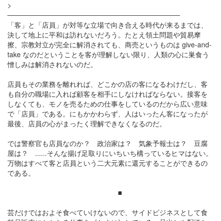
>
───────────────────────────────────
「客」と「店員」が対等な立場で向き合える時代が来るまでは、
決して地上に平和は訪れないだろう。たとえ領土問題や貿易摩
擦、宗教対立が完全に解消されても、商売というものは give-and-
take なのだということを客が理解しない限り、人類の心に巣食う
憎しみは解消されないのだ。
店員もその業務を離れれば、どこかの店の客になるわけだし、客
も自分の職場に入れば顧客を相手にしなければならない。接客を
しなくても、モノを売るための仕事をしているのだから広い意味
で「店員」である。にもかかわらず、人はいったん客になったが
最後、店員の心がまったく理解できなくなるのだ。
では警察官も店員なのか？ 政治家は？ 気象予報士は？ 豆腐
屋は？ ......そんな揚げ足取りにいちいち構っているヒマはない。
万物はすべて客と店員という二大元素に還元することができるの
である。
■
芸だけではおよそ食べていけないので、サイドビジネスとして食