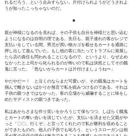
れるだろう、という企みすらない。片付けられようがどうされよ
うが知ったこっちゃないのだ。
■
親が神様になるのを見れば、その子供も自分を神様だと思い込む
ようになるのは自明の理である。先日も、親子連れの客がレジで
支払いをしている間、男児が買い物カゴを載せるカートを通路に
押し出して遊んでいた。もし他の客に当たってトラブルに発展し
たら店の責任も問われることになるので、というより、なぜ止め
なかったと上司から叱られるのが怖いので私は決然としてその餓
鬼に言った。「危ないからカートは片付けましょうね〜」
やだやだー！ と泣くのならまだ可愛いが、その餓鬼はカートを
掴んで離さないばかりか無言で私を睨みつけるのである。それは
子供の眼つきではなかった。客の立場から威嚇することに味をし
めたサディストの眼つきであった。
私はあからさまな作り笑いをかろうじて保ちつつ、しばらく餓鬼
とカートの奪い合いを演じていたが、支払いを済ませた父親がや
っと「〇〇、行くぞ」と言ってくれたので私が勝利を収めること
ができたものの、他人の子供でも叱ろう、というスローガンは相
手が客の子供の場合は無力であることを痛感したのでありました