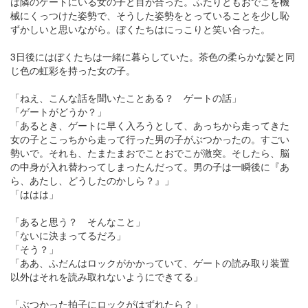
は隣のゲートにいる女の子と目が合った。ふたりともおでこを機
械にくっつけた姿勢で、そうした姿勢をとっていることを少し恥
ずかしいと思いながら。ぼくたちはにっこりと笑い合った。
3日後にはぼくたちは一緒に暮らしていた。茶色の柔らかな髪と同
じ色の虹彩を持った女の子。
「ねえ、こんな話を聞いたことある？ ゲートの話」
「ゲートがどうか？」
「あるとき、ゲートに早く入ろうとして、あっちから走ってきた
女の子とこっちから走って行った男の子がぶつかったの。すごい
勢いで。それも、たまたまおでことおでこが激突。そしたら、脳
の中身が入れ替わってしまったんだって。男の子は一瞬後に『あ
ら、あたし、どうしたのかしら？』」
「ははは」
「あると思う？ そんなこと」
「ないに決まってるだろ」
「そう？」
「ああ、ふだんはロックがかかっていて、ゲートの読み取り装置
以外はそれを読み取れないようにできてる」
「ぶつかった拍子にロックがはずれたら？」