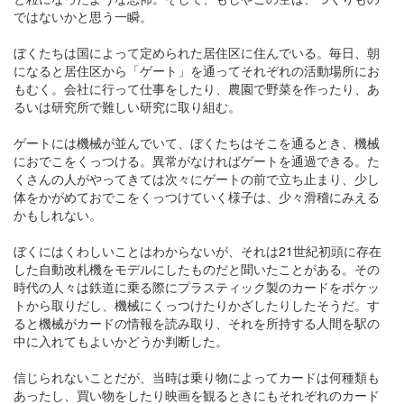
ではないかと思う一瞬。
ぼくたちは国によって定められた居住区に住んでいる。毎日、朝
になると居住区から「ゲート」を通ってそれぞれの活動場所にお
もむく。会社に行って仕事をしたり、農園で野菜を作ったり、あ
るいは研究所で難しい研究に取り組む。
ゲートには機械が並んでいて、ぼくたちはそこを通るとき、機械
におでこをくっつける。異常がなければゲートを通過できる。た
くさんの人がやってきては次々にゲートの前で立ち止まり、少し
体をかがめておでこをくっつけていく様子は、少々滑稽にみえる
かもしれない。
ぼくにはくわしいことはわからないが、それは21世紀初頭に存在
した自動改札機をモデルにしたものだと聞いたことがある。その
時代の人々は鉄道に乗る際にプラスティック製のカードをポケッ
トから取りだし、機械にくっつけたりかざしたりしたそうだ。す
ると機械がカードの情報を読み取り、それを所持する人間を駅の
中に入れてもよいかどうか判断した。
信じられないことだが、当時は乗り物によってカードは何種類も
あったし、買い物をしたり映画を観るときにもそれぞれのカード