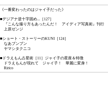
《一番変わったのはジャイ子だった》
■デジアナ逆十字固め...［127］
『こんな撮り方もあったんだ！ アイディア写真術』刊行
上原ゼンジ
■ショート・ストーリーのKUNI［124］
なあブンブン
ヤマシタクニコ
■ドラえもん占星術［11］ジャイ子の星座＆特徴
ドラえもんが現れて ジャイ子！ 華麗に変身！
Ririco