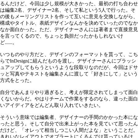
るんだけど、今回は少し規模が大きかった、最初の打ち合わせ
は編集2名、デザイナー2名、そして私という5人で行った。そ
の後もメーリングリストを作って互いに意見を交換しながら、
構成やタイトル、表紙デザインなんかを決めていったのでなか
なか面白かった。ただ、デザイナーさんには著者まで直接意見
を言ってくるので、ちょっと負担だったかもしれないけ
ど......。
いつものやり方だと、デザインのフォーマットを貰って、こち
らでInDesignに組んだものを渡し、デザイナーさんにブラッシ
ュアップしてもらうというような段取りなのだが、今回はドサ
ッと写真やテキストを編集さんに渡して「好きにして」という
方式をとった。
自分であんまりやり過ぎると、考えが限定されてしまって面白
くないからだ。やはりチームで作業をするのなら、違った面白
いアイディアをどんどん取り入れていきたい。
そういう意味では編集者、デザイナーの手間のかかった本にな
ったと思う。そして自分で出来上がった本を見ていて思ったん
だけど、「オレって相当しつこい人間だよな」ということだ。
きれいなレイアウトでオブラートにくるんでは貰っているけ