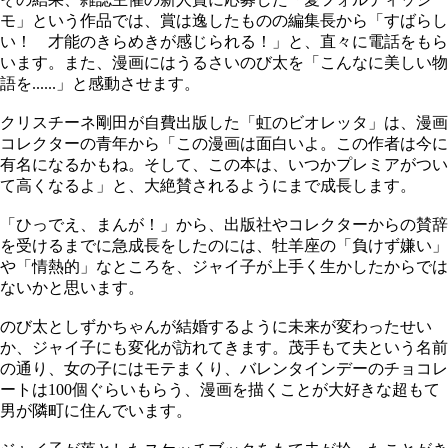
モ」という作品では、賞は逸したものの編集長から「すばらし
い！ 才能のきらめきが感じられる！」と、直々に電話をもら
います。また、漫画にはうるさいのび太を「こんなに美しい物
語を......」と感動させます。
クリスチーネ剛田が自費出版した「虹のビオレッタ」は、漫画
コレクターの青年から「この漫画は面白いよ。この作者は今に
有名になるかもね。そして、この本は、いつかプレミアがつい
て高くなるよ」と、大絶賛されるようにまで成長します。
「ひっでえ、まんが！」から、出版社やコレクターからの賛辞
を受けるまでに急成長をしたのには、牡羊座の「負けず嫌い」
や「情熱的」なところを、ジャイ子が上手く生かしたからでは
ないかと思います。
のび太としずかちゃんが結婚するように未来が変わったせい
か、ジャイ子にも変化が訪れてきます。茂手もて夫という名前
の通り、女の子にはモテまくり、バレンタインデーのチョコレ
ートは100個ぐらいもらう、漫画を描くことが大好きな超もて
男が隣町に住んでいます。