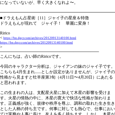
になっていないが、早く大きくなれよ〜。
━━━━━━━━━━━━━━━━━━━━━━━━━━━━
■ドラえもん占星術［11］ジャイ子の星座＆特徴
ドラえもんが現れて ジャイ子！ 華麗に変身！
Ririco
<
https://bn.dgcr.com/archives/20120913140100.html
https://bn.dgcr.com/archives/20120913140100.html
>
───────────────────────────────────
こんにちは。占い師のRiricoです。
今回のキャラクター分析は、ジャイアンの妹のジャイ子です。
こちらも4月生まれ......としか設定がありませんが、ジャイ子の
性格から見ますと牡羊座第3旬（4月11日〜4月20日）にあたる
と思われます。
この生まれの人は、支配星火星に加えて木星の影響を受けま
す。火星の情熱の中に、木星の寛大で快活な性格が加わりま
す。正義感が強く、規律や秩序を尊ぶ、調和の取れた生き生き
とした人柄の持ち主です。何事に対しても熱心で、仕事におい
ては実務や人事に長け、友人を多く持ちます。しかし、木星が