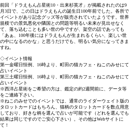
前回「ドラえもん占星術10・出来杉英才」が掲載されたのは9
月3日で、この日はドラえもんの誕生日100年前でした。各所で
イベントがあり記念グッズ等が販売されていたようです。世界
規模での景気悪化や隣国との問題等明るい未来が見出せなく
て、落ち込むことも多い世の中ですが、架空の話であっても
「あぁ、100年後にはドラえもんが生まれるくらい、楽しい世
の中になるのかな」と思うだけでも、明るい気分になってきま
すね。
◇イベント情報
第一金曜日恒例、16時より、町田の猫カフェ・ねこのみせにて
占いイベント
第三土曜日恒例、16時より、町田の猫カフェ・ねこのみせにて
占いイベント
※西洋占星術をご希望の方は、鑑定の約2週間前に、データ等
をご連絡下さい。
※ねこのみせでのイベントでは、通常のライダーウェイト版の
タロットカードはもちろん、猫柄のタロットカードを数点用意
しており、好きな柄を選んで占いが可能です（どれを選んでも
結果は同じですのでご安心下さい）。その他はWebサイトに
て！