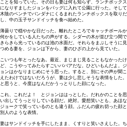
ことを知っていた。その日も妻は何も知らず、ランチボックス
になりすましたジョンをバッグに入れて公園に行った。そして
木陰のベンチでバンダナにくるまれたランチボックスを取りだ
し、中の玉子サンドイッチを食べ始めた。
薄曇りで穏やかな日だった。離れたところでキャッチボールか
何かをしている人たちの声がする。シダーの木が並び立つ間で
きらきら光っているのは池の水面だ。それらをまぶしそうに見
つめる妻を、ジョンは下から、妻のひざの上から見ていた。
こいつも年とったなあ。最近、まじまじ見ることもなかったけ
ど、こうやってみたらすごいババアだな。ひどいもんだよ。ジ
ョンはかなりまじめにそう思った。すると、別にその声が聞こ
えたわけではないだろうが、妻は少し悲しそうな表情をした。
と思うと、今度はなんだかうっとりした顔になった。
これ、これだよ！ とジョンははっとした。だれかのことを思
い出してうっとりしている顔だ。絶対。愛想笑いとも、あほな
ジョークで笑っているのとも違う顔。ふだんの疲れ切った顔と
別人のような表情。
妻はサンドイッチを手にしたまま、くすりと笑いさえした。ち