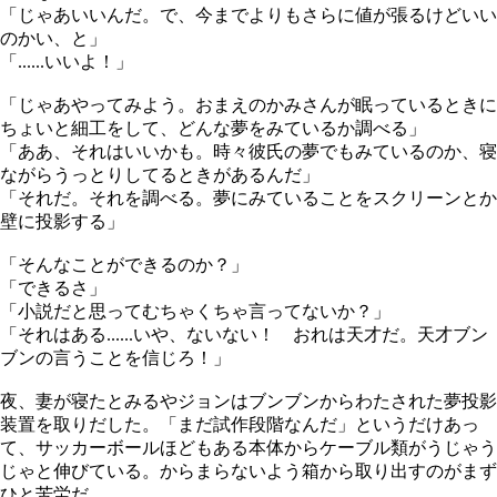
「じゃあいいんだ。で、今までよりもさらに値が張るけどいい
のかい、と」
「......いいよ！」
「じゃあやってみよう。おまえのかみさんが眠っているときに
ちょいと細工をして、どんな夢をみているか調べる」
「ああ、それはいいかも。時々彼氏の夢でもみているのか、寝
ながらうっとりしてるときがあるんだ」
「それだ。それを調べる。夢にみていることをスクリーンとか
壁に投影する」
「そんなことができるのか？」
「できるさ」
「小説だと思ってむちゃくちゃ言ってないか？」
「それはある......いや、ないない！ おれは天才だ。天才ブン
ブンの言うことを信じろ！」
夜、妻が寝たとみるやジョンはブンブンからわたされた夢投影
装置を取りだした。「まだ試作段階なんだ」というだけあっ
て、サッカーボールほどもある本体からケーブル類がうじゃう
じゃと伸びている。からまらないよう箱から取り出すのがまず
ひと苦労だ。