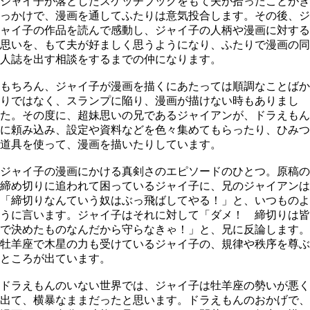
ジャイ子が落としたスケッチブックをもて夫が拾ったことがき
っかけで、漫画を通してふたりは意気投合します。その後、ジ
ャイ子の作品を読んで感動し、ジャイ子の人柄や漫画に対する
思いを、もて夫が好ましく思うようになり、ふたりで漫画の同
人誌を出す相談をするまでの仲になります。
もちろん、ジャイ子が漫画を描くにあたっては順調なことばか
りではなく、スランプに陥り、漫画が描けない時もありまし
た。その度に、超妹思いの兄であるジャイアンが、ドラえもん
に頼み込み、設定や資料などを色々集めてもらったり、ひみつ
道具を使って、漫画を描いたりしています。
ジャイ子の漫画にかける真剣さのエピソードのひとつ。原稿の
締め切りに追われて困っているジャイ子に、兄のジャイアンは
「締切りなんていう奴はぶっ飛ばしてやる！」と、いつものよ
うに言います。ジャイ子はそれに対して「ダメ！ 締切りは皆
で決めたものなんだから守らなきゃ！」と、兄に反論します。
牡羊座で木星の力も受けているジャイ子の、規律や秩序を尊ぶ
ところが出ています。
ドラえもんのいない世界では、ジャイ子は牡羊座の勢いが悪く
出て、横暴なままだったと思います。ドラえもんのおかげで、