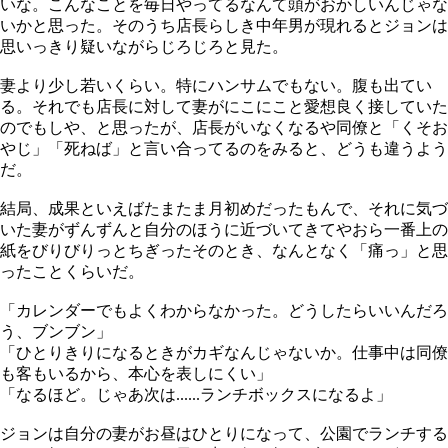
いな。こんなことを毎日やってるなんて頭がおかしいんじゃな
いかと思った。そのうち店長らしき中年男が現れるとジョンは
思いっきり疑いながらじろじろと見た。
妻より少し若いくらい。特にハンサムでもない。腹も出てい
る。それでも店長に対して妻がにこにこと愛想良く接していた
のでもしや、と思ったが、店長がいなくなるや同僚と「くそお
やじ」「死ねば」と言い合ってるのをみると、どうも違うよう
だ。
結局、成果といえばたまたま月初めだったもんで、それに気づ
いた妻がずんずんと自分のほうに近づいてきてやおら一番上の
紙をびりびりっとちぎったそのとき、なんとなく「痛っ」と思
ったことくらいだ。
「カレンダーでもよくわからなかった。どうしたらいいんだろ
う、ブンブン」
「ひとりきりになるときがカギなんじゃないか。仕事中は同僚
も客もいるから、本心を表しにくい」
「なるほど。じゃあ次は......ランチボックスになるよ」
ジョンは自分の妻がお昼はひとりになって、公園でランチする