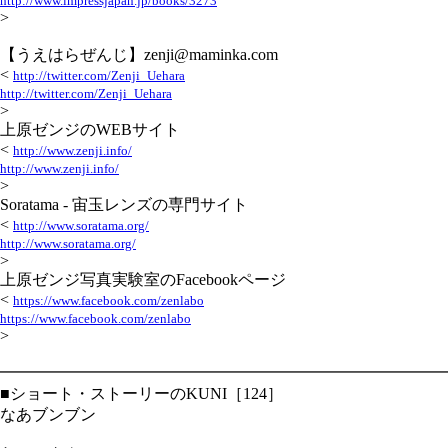
http://www.impressjapan.jp/books/3273
>
【うえはらぜんじ】zenji@maminka.com
<
http://twitter.com/Zenji_Uehara
http://twitter.com/Zenji_Uehara
>
上原ゼンジのWEBサイト
<
http://www.zenji.info/
http://www.zenji.info/
>
Soratama - 宙玉レンズの専門サイト
<
http://www.soratama.org/
http://www.soratama.org/
>
上原ゼンジ写真実験室のFacebookページ
<
https://www.facebook.com/zenlabo
https://www.facebook.com/zenlabo
>
━━━━━━━━━━━━━━━━━━━━━━━━━━━━
■ショート・ストーリーのKUNI［124］
なあブンブン