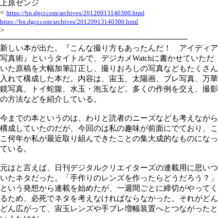
上原ゼンジ
<
https://bn.dgcr.com/archives/20120913140300.html
https://bn.dgcr.com/archives/20120913140300.html
>
───────────────────────────────────
新しい本が出た。『こんな撮り方もあったんだ！ アイディア
写真術』というタイトルで、デジカメWatchに書かせていただ
いた原稿を大幅加筆訂正し、撮りおろしの写真などもたくさん
入れて構成した本だ。内容は、宙玉、太陽画、ブレ写真、万華
鏡写真、トイ蛇腹、水玉・泡玉など。多くの作例を交え、撮影
の方法などを紹介している。
今までの本というのは、わりと読者のニーズなども考えながら
構成していたのだが、今回のは私の趣味が前面にでており、こ
こ何年か私が最近取り組んできたことの集大成的なものになっ
ている。
元はと言えば、日刊デジタルクリエイターズの連載用に思いつ
いたネタだった。「手作りのレンズを作ったらどうだろう？」
という発想から連載を始めたが、一週間ごとに締切がやってく
るため、必死でネタを考えなければならなかった。それがどん
どん広がって、宙玉レンズや手ブレ増幅装置へとつながったと