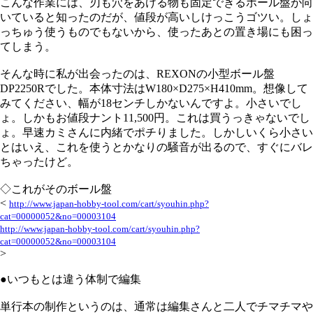
こんな作業には、刃も穴をあける物も固定できるボール盤が向
いていると知ったのだが、値段が高いしけっこうゴツい。しょ
っちゅう使うものでもないから、使ったあとの置き場にも困っ
てしまう。
そんな時に私が出会ったのは、REXONの小型ボール盤
DP2250Rでした。本体寸法はW180×D275×H410mm。想像して
みてください、幅が18センチしかないんですよ。小さいでし
ょ。しかもお値段ナント11,500円。これは買うっきゃないでし
ょ。早速カミさんに内緒でポチりました。しかしいくら小さい
とはいえ、これを使うとかなりの騒音が出るので、すぐにバレ
ちゃったけど。
◇これがそのボール盤
<
http://www.japan-hobby-tool.com/cart/syouhin.php?
cat=00000052&no=00003104
http://www.japan-hobby-tool.com/cart/syouhin.php?
cat=00000052&no=00003104
>
●いつもとは違う体制で編集
単行本の制作というのは、通常は編集さんと二人でチマチマや