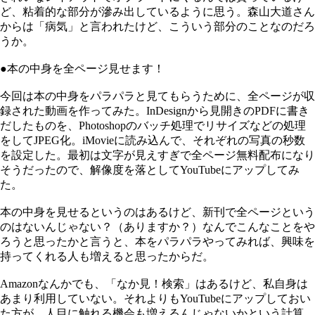
ど、粘着的な部分が滲み出しているように思う。森山大道さん
からは「病気」と言われたけど、こういう部分のことなのだろ
うか。
●本の中身を全ページ見せます！
今回は本の中身をパラパラと見てもらうために、全ページが収
録された動画を作ってみた。InDesignから見開きのPDFに書き
だしたものを、Photoshopのバッチ処理でリサイズなどの処理
をしてJPEG化。iMovieに読み込んで、それぞれの写真の秒数
を設定した。最初は文字が見えすぎで全ページ無料配布になり
そうだったので、解像度を落としてYouTubeにアップしてみ
た。
本の中身を見せるというのはあるけど、新刊で全ページという
のはないんじゃない？（ありますか？）なんでこんなことをや
ろうと思ったかと言うと、本をパラパラやってみれば、興味を
持ってくれる人も増えると思ったからだ。
Amazonなんかでも、「なか見！検索」はあるけど、私自身は
あまり利用していない。それよりもYouTubeにアップしておい
た方が、人目に触れる機会も増えるんじゃないかという計算