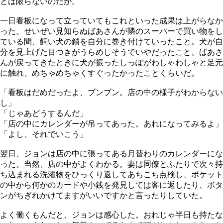
とは限らないのだが。
一日看板になって立っていてもこれといった成果は上がらなか
った。せいぜい見知らぬばあさんが隣のスーパーで買い物をし
ている間、飼い犬の鎖を自分に巻き付けていったこと。犬が自
分を見上げた目つきがうらめしそうでいやだったこと、ばあさ
んが戻ってきたときに犬が振ったしっぽがわしゃわしゃと足元
に触れ、めちゃめちゃくすぐったかったことくらいだ。
「看板はだめだったよ、ブンブン。店の中の様子がわからない
し」
「じゃあどうするんだ」
「店の中にカレンダーが吊ってあった。あれになってみるよ」
「よし、それでいこう」
翌日、ジョンは店の中に張ってある月替わりのカレンダーにな
った。当然、店の中がよくわかる。妻は同僚とふたりで次々持
ち込まれる洗濯物をひっくり返してあちこち点検し、ポケット
の中から何かのカードや小銭を発見しては客に返したり、ボタ
ンがちぎれかけてますがいいですかと言ったりしていた。
よく働くもんだと、ジョンは感心した。おれじゃ半日も持たな