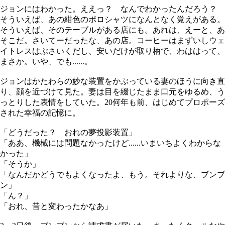
ジョンにはわかった。ええっ？ なんでわかったんだろう？
そういえば、あの紺色のポロシャツになんとなく覚えがある。
そういえば、そのテーブルがある店にも。あれは、えーと、あ
そこだ。さいてーだったな、あの店。コーヒーはまずいしウェ
イトレスはぶさいくだし、安いだけが取り柄で、わははって、
まさか。いや、でも......。
ジョンはかたわらの妙な装置をかぶっている妻のほうに向き直
り、顔を近づけて見た。妻は目を綴じたまま口元をゆるめ、う
っとりした表情をしていた。20何年も前、はじめてプロポーズ
された幸福の記憶に。
「どうだった？ おれの夢投影装置」
「ああ、機械には問題なかったけど......いまいちよくわからな
かった」
「そうか」
「なんだかどうでもよくなったよ、もう。それよりな、ブンブ
ン」
「ん？」
「おれ、昔と変わったかなあ」