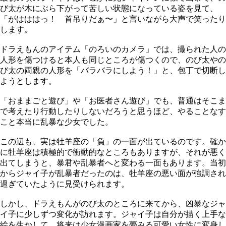
び太が木にぶら下がって苦しい状態になっている姿を見て、
「がはははっ！ 首吊りだぁ〜」と言いながら大声で笑ったり
します。
ドラえもんのアイテム「のろいのカメラ」では、撮られた人の
人形を傷つけると本人も同じところが傷つくので、のび太やの
び太の両親の人形を「バラバラにしよう！」と、包丁で切断し
ようとします。
「おままごと遊び」や「お医者さん遊び」でも、普通はそこま
で考えたり行動したりしないだろうと思うほど、やることなす
こと本当に乱暴な少女でした。
この辺も、実は牡羊座の「負」の一面が出ているのです。確か
に牡羊座は積極的で衝動的なところもありますが、それが悪く
出てしまうと、暴君や乱暴者へと変わる一面もあります。当初
からジャイ子が乱暴者だったのは、牡羊座の悪い面が強調され
過ぎていたように見受けられます。
しかし、ドラえもんがのび太のところに来てから、凶暴なジャ
イ子に少しずつ変化が訪れます。ジャイ子は自分が描く上手な
絵を生かして、将来は少女漫画家を夢みる可愛い女性に変身し