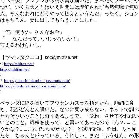
2、3日後、ブンブンから請求書が届いた。まったくクールなや
つだ。いくら天才とはいえ世間には理解されず当然無職で無収
入。そんなおれにどうやって払えというんだ。ったく。ジョン
はもちろん、妻に出してもらうことにした。
「何に使うの、そんなお金」
「......なんだっていいじゃないか！」
言えるわけないし。
【ヤマシタクニコ】koo@midtan.net
<
http://midtan.net/
http://midtan.net/
>
<
http://yamashitakuniko.posterous.com/
http://yamashitakuniko.posterous.com/
>
ベランダに鉢を置いてフウセンカズラを植えたら、順調に育
ち、花がどんどん咲いた。なのに実が成らない。ネットで調べ
たらそういうことは時々あるようで、「受粉」させてやればい
いとのこと。綿棒を使って、と書いてあったので「ん？......こ
うかな？......これでいいのかな？」と試行錯誤。昨日、ふと見
たら、ちゃんと成っている。うれしい。まだ「ふうせん」の形