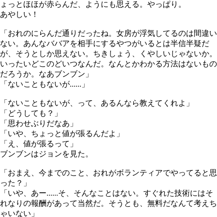
ょっとほほが赤らんだ、ようにも思える。やっぱり。
あやしい！
「おれのにらんだ通りだったね。女房が浮気してるのは間違い
ない。あんなババアを相手にするやつがいるとは半信半疑だ
が、そうとしか思えない。ちきしょう、くやしいじゃないか。
いったいどこのどいつなんだ。なんとかわかる方法はないもの
だろうか。なあブンブン」
「ないこともないが......」
「ないこともないが、って、あるんなら教えてくれよ」
「どうしても？」
「思わせぶりだなあ」
「いや、ちょっと値が張るんだよ」
「え、値が張るって」
ブンブンはジョンを見た。
「おまえ、今までのこと、おれがボランティアでやってると思
った？」
「いや、あー......そ、そんなことはない。すぐれた技術にはそ
れなりの報酬があって当然だ。そうとも、無料だなんて考えち
ゃいない」