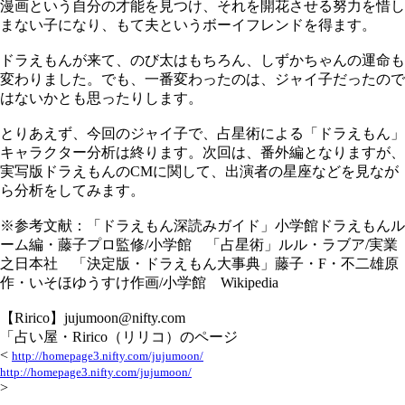
漫画という自分の才能を見つけ、それを開花させる努力を惜し
まない子になり、もて夫というボーイフレンドを得ます。
ドラえもんが来て、のび太はもちろん、しずかちゃんの運命も
変わりました。でも、一番変わったのは、ジャイ子だったので
はないかとも思ったりします。
とりあえず、今回のジャイ子で、占星術による「ドラえもん」
キャラクター分析は終ります。次回は、番外編となりますが、
実写版ドラえもんのCMに関して、出演者の星座などを見なが
ら分析をしてみます。
※参考文献：「ドラえもん深読みガイド」小学館ドラえもんル
ーム編・藤子プロ監修/小学館 「占星術」ルル・ラブア/実業
之日本社 「決定版・ドラえもん大事典」藤子・F・不二雄原
作・いそほゆうすけ作画/小学館 Wikipedia
【Ririco】jujumoon@nifty.com
「占い屋・Ririco（リリコ）のページ
<
http://homepage3.nifty.com/jujumoon/
http://homepage3.nifty.com/jujumoon/
>