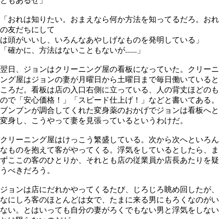
ともあるぜ」
「おれは知りたい。おまえなら何か方法を知ってるだろ。おれ
の友だちにして
は頭がいいし、いろんなあやしげなものを発明している」
「確かに、方法はないこともないが......」
翌日、ジョンはクリーニング屋の看板になっていた。クリーニ
ング屋はジョンの妻が月曜日から土曜日まで毎日働いていると
ころだ。看板は店の入口右側に立っている、人の背丈ほどのも
ので「安心価格！」「スピード仕上げ！」などと書いてある。
ブンブンが調合してくれた変身薬のおかげでジョンは看板へと
変身し、こうやって妻を見張っているというわけだ。
クリーニング屋はけっこう繁盛している。次から次へといろん
なものを抱えて客がやってくる。浮気をしているとしたら、ま
ずここの客のひとりか、それとも店の従業員か店長あたりを疑
うべきだろう。
ジョンは店にだれかやってくるたび、じろじろ眺め回したが、
なにしろ客のほとんどは女で、たまに来る男にもろくなのがい
ない。とはいっても自分の妻がろくでもない男と浮気をしない