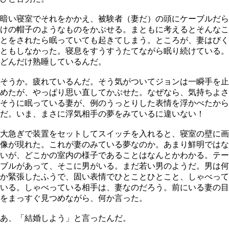
暗い寝室でそれをかかえ、被験者（妻だ）の頭にケーブルだら
けの帽子のようなものをかぶせる。まともに考えるとそんなこ
とをされたら眠っていても起きてしまう。ところが、妻はびく
ともしなかった。寝息をすうすうたてながら眠り続けている。
どんだけ熟睡しているんだ。
そうか。疲れているんだ。そう気がついてジョンは一瞬手を止
めたが、やっぱり思い直してかぶせた。なぜなら、気持ちよさ
そうに眠っている妻が、例のうっとりした表情を浮かべたから
だ。いま、まさに浮気相手の夢をみているに違いない！
大急ぎで装置をセットしてスイッチを入れると、寝室の壁に画
像が現れた。これが妻のみている夢なのか。あまり鮮明ではな
いが、どこかの室内の様子であることはなんとかわかる。テー
ブルがあって、そこに男がいる。まだ若い男のようだ。男は何
か緊張したふうで、固い表情でひとことひとこと、しゃべって
いる。しゃべっている相手は、妻なのだろう。前にいる妻の目
をまっすぐ見つめながら、何か言った。
あ、「結婚しよう」と言ったんだ。