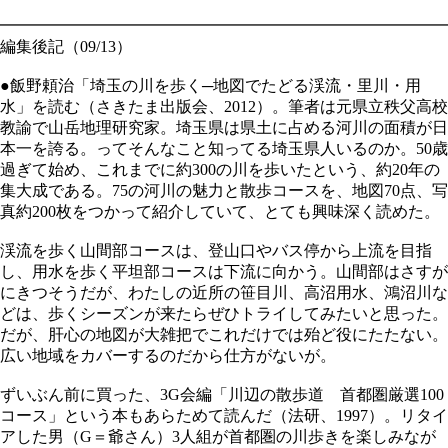
━━━━━━━━━━━━━━━━━━━━━━━━━━━━
編集後記（09/13）
●飯野頼治「埼玉の川を歩く─地図でたどる渓流・里川・用
水」を読む（さきたま出版会、2012）。筆者は元県立秩父高校
教諭で山岳地理研究家。埼玉県は県土に占める河川の面積が日
本一を誇る。ってそんなこと知ってる埼玉県人いるのか。50歳
過ぎて始め、これまでに約300の川を歩いたという、約20年の
集大成である。75の河川の魅力と散歩コースを、地図70点、写
真約200枚をつかって紹介していて、とても興味深く読めた。
渓流を歩く山間部コースは、登山口やバス停から上流を目指
し、用水を歩く平坦部コースは下流に向かう。山間部はさすが
にきつそうだが、わたしの近所の笹目川、高沼用水、鴻沼川な
どは、歩くシーズンが来たらぜひトライしてみたいと思った。
だが、肝心の地図が大雑把でこれだけでは殆ど役にたたない。
広い地域をカバーするのだから仕方がないが。
ずいぶん前に買った、3G会編「川辺の散歩道 首都圏厳選100
コース」という本もあらためて読んだ（法研、1997）。リタイ
アした男（G＝爺さん）3人組が首都圏の川歩きを楽しみなが