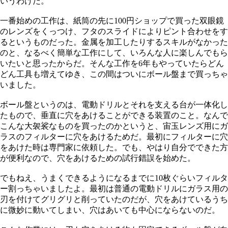
いうわけだ。
一番始めの工作は、紙筒の先に100円ショップで買った双眼鏡
のレンズをくっつけ、フタのスライドによりピント合わせをす
るというものだった。金属を加工したりするスキルがなかった
のと、なるべく簡単な工作にして、いろんな人に楽しんでもら
いたいと思ったからだ。そんな工作を6年もやっていたらどん
どん工具も増えてゆき、この間はついにボール盤まで買っちゃ
いました。
ボール盤というのは、電動ドリルとそれを支える台が一体化し
たもので、垂直に穴をあけることができる装置のこと。なんで
こんな大袈裟なものを買ったのかというと、宙玉レンズ用にガ
ラスのフィルターに穴をあけるためだ。最初にフィルターに穴
をあけた時は専門家に依頼した。でも、やはり自分でできた方
が便利なので、穴をあけるための試行錯誤を始めた。
でもねえ、うまくできるようになるまでに10枚ぐらいフィルタ
ー割っちゃいましたよ。最初は普通の電動ドリルにガラス用の
刃を付けてグリグリと削っていたのだが、穴をあけているうち
に微妙に動いてしまい、穴はあいても中心にならないのだ。