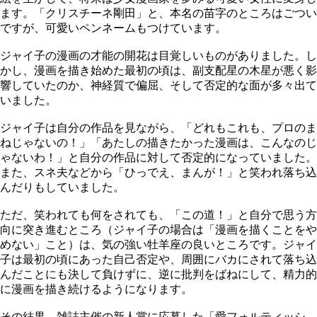
ます。「クリスチーネ剛田」と、本名の苗字のところはごつい
ですが、可愛いペンネームもつけています。
ジャイ子の漫画の才能の開花は目覚しいものがありました。し
かし、漫画を描き始めた最初の頃は、副支配星の木星が悪く影
響していたのか、神経質で偏屈、そして否定的な面が多々出て
いました。
ジャイ子は自分の作品を見ながら、「どれもこれも、プロのま
ねじゃないの！」「あたしの描きたかった漫画は、こんなのじ
ゃないわ！」と自分の作品に対して否定的になっていました。
また、スネ夫などから「ひっでえ、まんが！」と笑われ落ち込
んだりもしていました。
ただ、笑われても何をされても、「この道！」と自分で思う方
向に突き進むところ（ジャイ子の場合は「漫画を描くことをや
めない」こと）は、気の強い牡羊座の良いところです。ジャイ
子は最初の頃にあった自己否定や、周囲にバカにされて落ち込
んだことにも決して負けずに、逆に批判をばねにして、精力的
に漫画を描き続けるようになります。
その結果、雑誌主催の新人賞に応募した「愛フォルティッシ