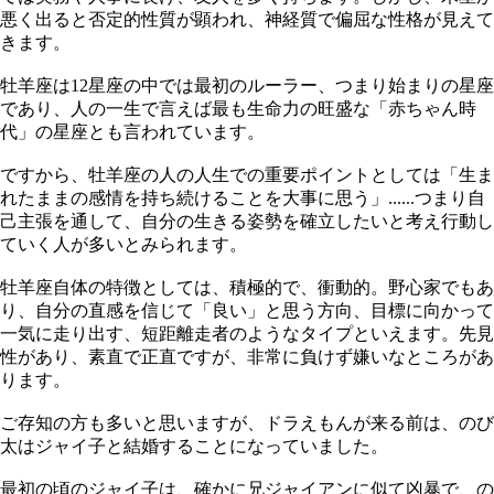
悪く出ると否定的性質が顕われ、神経質で偏屈な性格が見えて
きます。
牡羊座は12星座の中では最初のルーラー、つまり始まりの星座
であり、人の一生で言えば最も生命力の旺盛な「赤ちゃん時
代」の星座とも言われています。
ですから、牡羊座の人の人生での重要ポイントとしては「生ま
れたままの感情を持ち続けることを大事に思う」......つまり自
己主張を通して、自分の生きる姿勢を確立したいと考え行動し
ていく人が多いとみられます。
牡羊座自体の特徴としては、積極的で、衝動的。野心家でもあ
り、自分の直感を信じて「良い」と思う方向、目標に向かって
一気に走り出す、短距離走者のようなタイプといえます。先見
性があり、素直で正直ですが、非常に負けず嫌いなところがあ
ります。
ご存知の方も多いと思いますが、ドラえもんが来る前は、のび
太はジャイ子と結婚することになっていました。
最初の頃のジャイ子は、確かに兄ジャイアンに似て凶暴で、の