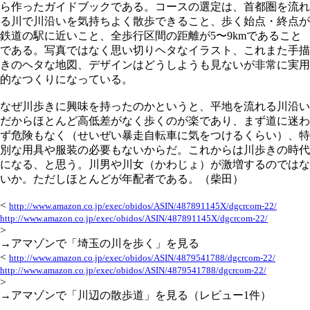
ら作ったガイドブックである。コースの選定は、首都圏を流れ
る川で川沿いを気持ちよく散歩できること、歩く始点・終点が
鉄道の駅に近いこと、全歩行区間の距離が5〜9kmであること
である。写真ではなく思い切りヘタなイラスト、これまた手描
きのヘタな地図、デザインはどうしようも見ないが非常に実用
的なつくりになっている。
なぜ川歩きに興味を持ったのかというと、平地を流れる川沿い
だからほとんど高低差がなく歩くのが楽であり、まず道に迷わ
ず危険もなく（せいぜい暴走自転車に気をつけるくらい）、特
別な用具や服装の必要もないからだ。これからは川歩きの時代
になる、と思う。川男や川女（かわじょ）が激増するのではな
いか。ただしほとんどが年配者である。（柴田）
<
http://www.amazon.co.jp/exec/obidos/ASIN/487891145X/dgcrcom-22/
http://www.amazon.co.jp/exec/obidos/ASIN/487891145X/dgcrcom-22/
>
→アマゾンで「埼玉の川を歩く」を見る
<
http://www.amazon.co.jp/exec/obidos/ASIN/4879541788/dgcrcom-22/
http://www.amazon.co.jp/exec/obidos/ASIN/4879541788/dgcrcom-22/
>
→アマゾンで「川辺の散歩道」を見る（レビュー1件）