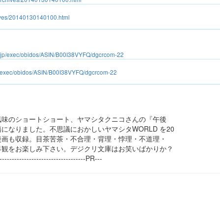
hives/20140130140100.html
.jp/exec/obidos/ASIN/B00I38VYFQ/dgcrcom-22
p/exec/obidos/ASIN/B00I38VYFQ/dgcrcom-22
風味のショートショート、ヤマシタクニコさんの『午後
になりました。不思議におかしいヤマシタWORLD を20
漫画も収録。目茶苦茶・不合理・背理・悖理・不道理・
界観をお楽しみ下さい。デジクリ文庫はお笑いばかりか？
------------------------------------PR---