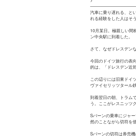
>
───────────────
汽車に乗り遅れる、と
れる経験をした人はそ
10月某日。極親しい間
ン中央駅に到着した。
さて、なぜドレスデン
今回のドイツ旅行の表
的は、「ドレスデン近
この辺りには旧東ドイ
ヴァイセリッツタール
到着翌日の朝、トラムで
う。ここがレスニッツ
Sバーンの乗車にジャ
然のことながら切符を
Sバーンの切符は券売機