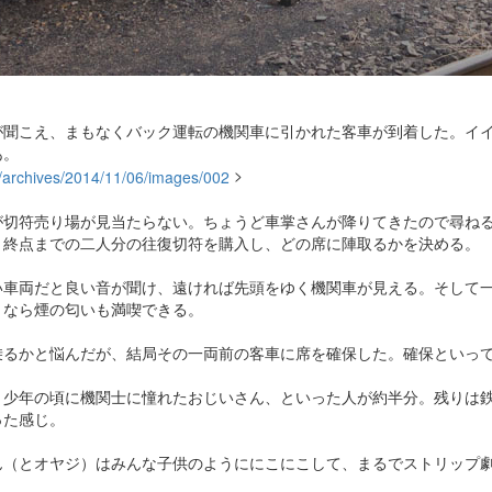
が聞こえ、まもなくバック運転の機関車に引かれた客車が到着した。イ
あ。
>
が切符売り場が見当たらない。ちょうど車掌さんが降りてきたので尋ね
。終点までの二人分の往復切符を購入し、どの席に陣取るかを決める。
い車両だと良い音が聞け、遠ければ先頭をゆく機関車が見える。そして
）なら煙の匂いも満喫できる。
乗るかと悩んだが、結局その一両前の客車に席を確保した。確保といっ
、少年の頃に機関士に憧れたおじいさん、といった人が約半分。残りは
った感じ。
ん（とオヤジ）はみんな子供のようににこにこして、まるでストリップ