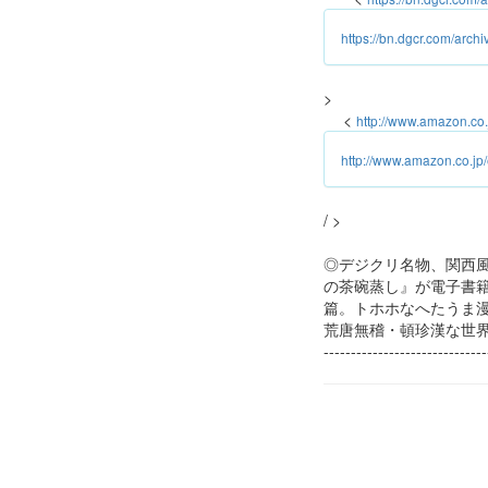
https://bn.dgcr.com/arc
>
<
http://www.amazon.co
http://www.amazon.co.j
/ >
◎デジクリ名物、関西
の茶碗蒸し』が電子書籍
篇。トホホなへたうま
荒唐無稽・頓珍漢な世
-----------------------------