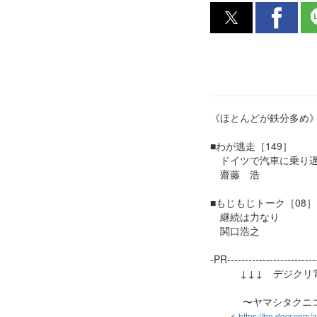
《ほとんどが鉄分多め
■わが逃走［149］
ドイツで汽車に乗り遅
齋藤 浩
■もじもじトーク［08］
継続は力なり
関口浩之
-PR--------------------------
↓↓↓ デジクリ電子
〜ヤマシタクニコの
<
https://bn.dgcr.com