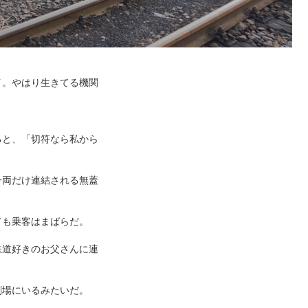
イ。やはり生きてる機関
ると、「切符なら私から
一両だけ連結される無蓋
ても乗客はまばらだ。
鉄道好きのお父さんに連
劇場にいるみたいだ。