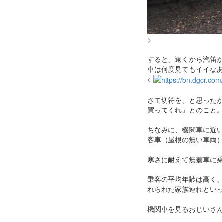
>
すると、遠くから汽笛
車は何度見てもイイな
<
さて切符を、と思った
買ってくれ」とのこと
ちなみに、機関車に近
客車（屋根の無い車両
寒さに耐えて無蓋車に
乗客の平均年齢は高く
れられた家族連れとい
機関車を見るおじいさ