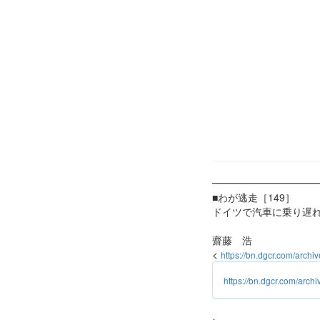
━━━━━━━━━━
■わが逃走［149］
ドイツで汽車に乗り遅れ
齋藤 浩
<
https://bn.dgcr.com/arch
https://bn.dgcr.com/arc