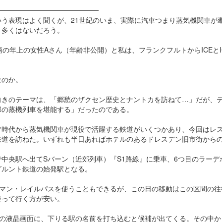
────────────────────
いう表現はよく聞くが、21世紀のいま、実際に汽車つまり蒸気機関車が
う多くはないだろう。
柄の年上の女性Aさん（年齢非公開）と私は、フランクフルトからICEと
なのか。
向きのテーマは、「郷愁のザクセン歴史とナントカを訪ねて…」だが、
郊の蒸機列車を堪能する」だったのである。
ツ時代から蒸気機関車が現役で活躍する鉄道がいくつかあり、今回はレ
鉄道を訪ねた。いずれも半日あればホテルのあるドレスデン旧市街から
中央駅へ出てSバーン（近郊列車）『S1路線』に乗車、6つ目のラーデ
グルント鉄道の始発駅となる。
ーマン・レイルパスを使うこともできるが、この日の移動はこの区間の往
使って行く方が安い。
の液晶画面に、下りる駅の名前を打ち込むと候補が出てくる。その中から「Ra