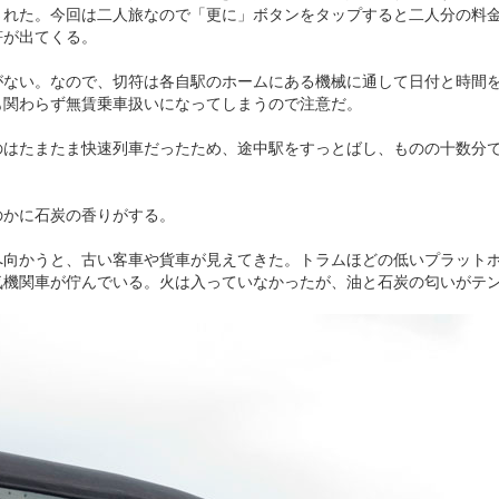
された。今回は二人旅なので「更に」ボタンをタップすると二人分の料
符が出てくる。
がない。なので、切符は各自駅のホームにある機械に通して日付と時間
も関わらず無賃乗車扱いになってしまうので注意だ。
のはたまたま快速列車だったため、途中駅をすっとばし、ものの十数分
のかに石炭の香りがする。
へ向かうと、古い客車や貨車が見えてきた。トラムほどの低いプラット
気機関車が佇んでいる。火は入っていなかったが、油と石炭の匂いがテ