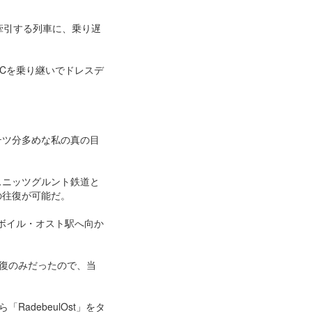
牽引する列車に、乗り遅
ICを乗り継いでドレスデ
テツ分多めな私の真の目
スニッツグルント鉄道と
の往復が可能だ。
ボイル・オスト駅へ向か
復のみだったので、当
debeulOst」をタ