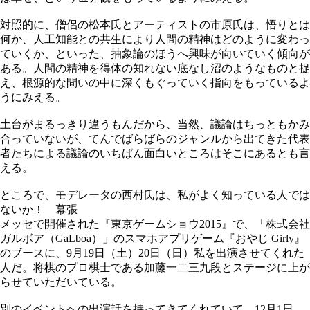
対照的に、僧侶の松本氏とアーティストの市原氏は、悟りとは
何か、人工知能との共生により人間の精神はどのように変わっ
ていくか、といった、抽象論のほうへ興味が向いていく傾向が
ある。人間の精神を得体の知れない底なし沼のようなものと捉
え、根源的な問いの中に深くもぐっていく指向をもっているよ
うにみえる。
土台がまるっきり違うもんだから、当然、議論はちっともかみ
合っていないが、てんでばらばらのジャンルから出てきた代表
者たちによる議論のいちばん面白いところはそこにあるとも言
える。
ところで、モデレータの西村氏は、私がよく知っている人では
ないか！ 幕張
メッセで開催された『東京ゲームショウ2015』で、「株式会社
ガルボア（GaLboa）」のスマホアプリゲーム『おやじ Girly』
のブースに、9月19日（土）20日（日）私を出演させてくれた
人だ。将棋のプロ棋士である加藤一二三九段とステージに上が
らせていただいている。
別のイベントへの出演話を持ってきてくれていて、12月1日