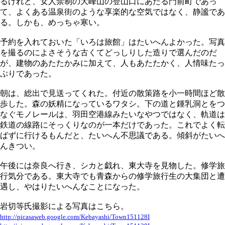
るけれど、女人禁制の大峰山の登山口にあたる門前町であっ
て、よくある温泉街のような享楽的な空気ではなく、静謐であ
る。しかも、めっちゃ寒い。
予約を入れておいた「いろは旅館」はたいへんよかった。写真
を撮るのによさそうな古くてどっしりした造りで選んだのだ
が、建物のあたたかみに加えて、人もあたたかく、人情味たっ
ぷりであった。
朝は、総出で見送ってくれた。付近の散策路を小一時間ほど散
歩した。森の妖精になっているワタシ。下の道と鍾乳洞とをつ
なぐモノレールは、羽田空港線みたいなやつではなく、軌道は
鉄道の線路にそっくりなのが一本だけであった。これでよく転
ばずに行けるもんだと、たいへん不思議である。傾斜がたいへ
んきつい。
午後には奈良へ行き、シカと戯れ、東大寺を見物した。修学旅
行気分である。東大寺でも青森からの修学旅行生の大集団と遭
遇し、やはりたいへんなことになった。
岩切等氏撮影による写真はこちら。
http://picasaweb.google.com/Kebayashi/Town151128I