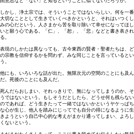
由意志など「ない」と知るということに似てないだろうか。
しかし、浄土宗では、そういうことではないらしい。何を一番
大切なこととして生きていくべきかというと、それはいつくし
みの心だという。人さまから苦を取り除いて幸せになってほし
いと願う心である。「仁」、「恕」、「悲」などと書き表され
る。
表現のしかたは異なっても、古今東西の賢者・聖者たちは、ど
の宗教を信仰するかを問わず、みな同じことを言っているとい
う。
他にも、いろいろな話が出た。無限次元の空間のことにも及ん
だ。死後のことにも及んだ。
死んだらおしまい、それっきりで、無になってしまうのか。そ
うではないという。もしそうだとしたら、どうせ何も残らない
のであれば、どう生きたって一緒ではないかというヤケっぱち
な心が生じ、他人を踏みにじってでも自分の得になるように生
きようという自己中心的な考えがまかり通ってしまい、よろし
くないという。