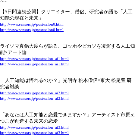
【5日間連続公開】クリエイター、僧侶、研究者が語る「人工
知能の現在と未来」
http://www.sensors.jp/post/salon0.html
http://www.sensors.jp/post/salon0.html
ライゾマ真鍋大度らが語る、ゴッホやピカソを凌駕する人工知
能×アート論
http://www.sensors.jp/post/salon_ai1.html
http://www.sensors.jp/post/salon_ai1.html
「人工知能は悟れるのか？」光明寺 松本僧侶×東大 松尾豊 研
究者対談
http://www.sensors.jp/post/salon_ai2.html
http://www.sensors.jp/post/salon_ai2.html
「あなたは人工知能と恋愛できますか？」アーティスト市原え
つこが創造する未来の恋愛
http://www.sensors.jp/post/salon_ai3.html
http://www.sensors.jp/post/salon_ai3.html