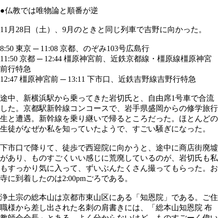
●仏教では唯物論と順番が逆
11月28日（土）、9月のときと同じ列車で吉野に向かった。
8:50 東京 ─ 11:08 京都、のぞみ103号広島行
11:50 京都 ─ 12:44 橿原神宮前、近鉄京都線・橿原線橿原神宮
前行特急
12:47 橿原神宮前 ─ 13:11 下市口、近鉄吉野線吉野行特急
途中、新横浜駅から乗ってきた岩切氏と、自由席1号車で合流
した。京都駅新幹線コンコースで、岩手県盛岡からの修学旅行
生と遭遇。新幹線を乗り継いで帰るところだった。ほとんどの
生徒がなぜか私を知っていたようで、すごい騒ぎになった。
下市口で降りて、徒歩で西迎院に向かうと、途中に商店街廃墟
があり、ものすごくいい感じに荒廃しているのが、岩切氏も私
もすっかり気に入って、ずいぶんたくさん撮ってもらった。お
寺に到着したのは2:00pmごろである。
浄土宗の総本山は京都市東山区にある「知恩院」である。ご住
職様から差し出された名刺の肩書きには、「総本山知恩院 布
教師会会長」とある。よく分からないけど、ものすごーく偉い