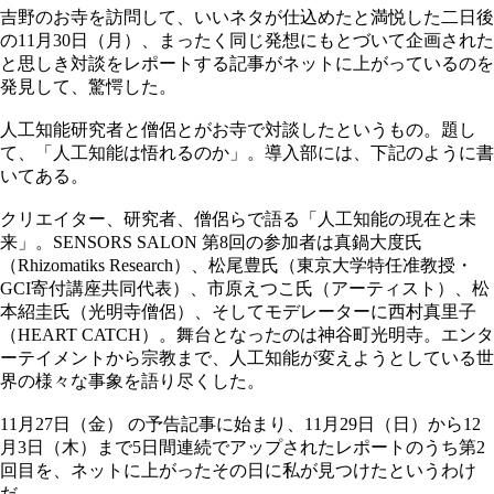
吉野のお寺を訪問して、いいネタが仕込めたと満悦した二日後
の11月30日（月）、まったく同じ発想にもとづいて企画された
と思しき対談をレポートする記事がネットに上がっているのを
発見して、驚愕した。
人工知能研究者と僧侶とがお寺で対談したというもの。題し
て、「人工知能は悟れるのか」。導入部には、下記のように書
いてある。
クリエイター、研究者、僧侶らで語る「人工知能の現在と未
来」。SENSORS SALON 第8回の参加者は真鍋大度氏
（Rhizomatiks Research）、松尾豊氏（東京大学特任准教授・
GCI寄付講座共同代表）、市原えつこ氏（アーティスト）、松
本紹圭氏（光明寺僧侶）、そしてモデレーターに西村真里子
（HEART CATCH）。舞台となったのは神谷町光明寺。エンタ
ーテイメントから宗教まで、人工知能が変えようとしている世
界の様々な事象を語り尽くした。
11月27日（金） の予告記事に始まり、11月29日（日）から12
月3日（木）まで5日間連続でアップされたレポートのうち第2
回目を、ネットに上がったその日に私が見つけたというわけ
だ。