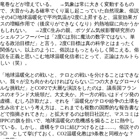
竜巻などが増えている。 →気象は常に大きく変動するもの
で、大昔からある確率でくり返し起こっていた自然現象。俗説
その4◎地球温暖化で平均気温が2度C上昇すると、温室効果ガ
スの増幅作用で（後戻りができなくなり）灼熱地獄に向かうか
もしれない。 →2度C生みの親、ポツダム気候影響研究所の
シェルフンフーバーは「2度Cは別に魔法の数字ではない。単
なる政治目標だ」と言う。2度C目標は真の科学とはまったく
関係ない。以上のように、俗説はもっともらしく聞こえる。俗
説を正義と思いこむ地球温暖化信者にとって、正論はカルトら
しい（笑）。
「地球温暖化との戦いと、テロとの戦いを分けることはできな
い。我々が立ち向かわなければならない二つの大きなグローバ
ルな挑戦だ」とCOP2で大層な演説をしたのは、議長国フラン
スのオランド大統領だ。大丈夫か。片一方の戦いはドイツ発の
虚構、むしろ詐欺だよ。それを「温暖化がテロや紛争の土壌を
生み出すという考え方は、これまでも複数の国際的な報告書な
どで指摘されてきた」と拡大するのは朝日社説だ。マスコミは
IPPCの旗を担いで、地球温暖化の危機感を煽ることに熱中し
ている。しかし、虚構をテロに結びつけるとは……。俗説その
5◎ として挙げておく。CO2温暖化教は9条教と同根かな？