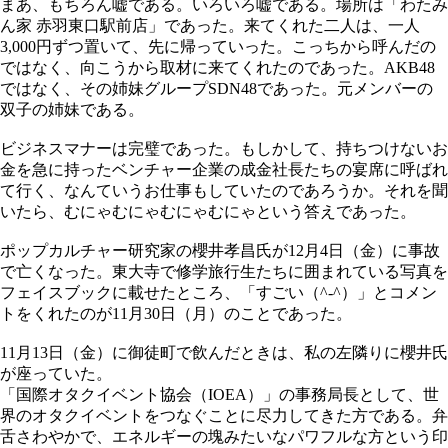
まあ、もちろん嘘である。いろいろ嘘である。場所は「わたみ
ん家 赤羽東口駅前店」であった。来てくれた二人は、一人
3,000円ずつ置いて、先に帰っていった。こっちから呼んだの
ではなく、向こうから取材に来てくれたのであった。AKB48
ではなく、その姉妹グループSDN48であった。元メンバーの
双子の姉妹である。
ビジネスマナーは完璧であった。もしかして、持ちつけないお
金を急に持ったベンチャー企業の成金社長たちの宴席に呼ばれ
て行く、なんていうお仕事もしていたのであろうか。それを聞
いたら、むにゃむにゃむにゃむにゃという答えであった。
ポップカルチャー研究家の櫻井孝昌氏が12月4日（金）に事故
で亡くなった。東大寺で修学旅行生たちに囲まれている写真を
フェイスブックに載せたところ、「すごい（^-^）」とコメン
トをくれたのが11月30日（月）のことであった。
11月13日（金）に御徒町で飲んだときは、私の左隣りに櫻井氏
が座っていた。
「国際オタクイベント協会（IOEA）」の事務局長として、世
界のオタクイベントをつなぐことに尽力してきた方である。弁
舌さわやかで、エネルギーの塊みたいなパワフルな方という印