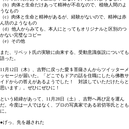
（b）肉体と生命だけあって精神が不在なので、植物人間のよ
うなもの
（c）肉体と生命と精神があるが、経験がないので、精神は赤
ん坊のようなもの
（d）他人からみても、本人にとってもオリジナルと区別のつ
かない完璧なコピー
（e）その他
また、リベット氏の実験に由来する、受動意識仮説についても
語った。
11月12日（木）、吉野に戻った愛＄菩薩さんからツイッターメ
ッセージが届いた。「どこでもドアの話を住職にしたら佛教サ
イドからの答えがあるようでした！ 対談していただけたらと
思います」。ぜひにぜひに！
という経緯があって、11月28日（土）、吉野へ再び足を運ん
だ。今度は一人ではなく、プロの写真家である岩切等氏ととも
に。
●げっ、先を越された