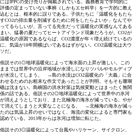
にはIPPCの受け売りが掲載されている。義務教育で学問的に
評価の定まっていない事柄（しかもエセ科学）を一方的に教え
込むとは、根本的に誤りである。子供たちに「温暖化をもたら
すCO2の排出量を削減するために何をしたらよいか」なんてや
ってるらしいが、言ってる先生だって温暖化の実感なんてある
まい。猛暑の夏だってヒートアイランド現象だろうが。CO2が
温暖化の原因であるならば、CO2濃度が年々増え続けているの
に、気温が18年間横ばいであるはずがない。CO2温暖化は大ウ
ソだ。
俗説その1◎地球温暖化によって海水面の上昇が激しい。この
ままでは世界中の沿岸地域が水浸しになりツバルやモルディブ
が水没してしまう。 →島の水没はCO2温暖化の「大義」に合
わせるためのお粗末な作文であったことが判明。そもそも珊瑚
礁は沈まない。島嶼国の洪水対策は気候変動とはまったく無関
係の話である。俗説その2◎地球温暖化によって世界中の氷河
が消えようとしており、また北極海の海氷が減っている。やが
て消えてしまうと大変なことになる。 →北極海の海氷が減っ
たのは気温上昇のせいではなく、海流の変化によると専門家も
認めている。2013年からは氷河は増加に転じた。
俗説その3◎温暖化によって台風やハリケーン、サイクロン、