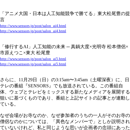
「アニメ大国・日本は人工知能競争で勝てる」東大松尾豊の提
言
http://www.sensors.jp/post/salon_ai4.html
http://www.sensors.jp/post/salon_ai4.html
「修行するAI」人工知能の未来 ─ 真鍋大度×光明寺 松本僧侶×
市原えつこ×東大 松尾豊
http://www.sensors.jp/post/salon_ai5.html
http://www.sensors.jp/post/salon_ai5.html
さらに、11月29日（日）の3:15am〜3:45am（土曜深夜）に、日
テレの番組『SENSORS』でも放送されている。この番組自
体、ウェブとテレビをミックスする新たなメディアを展開する
狙いに基づくものであり、番組と上記サイトの記事とが連動し
ている。
なぜ会場がお寺なのか、なぜ参加者のうちの一人がそのお寺の
僧侶なのかについては、「異色なメンバーで」としか説明され
ていないけれど、私と同じような思いが企画者の念頭にあった