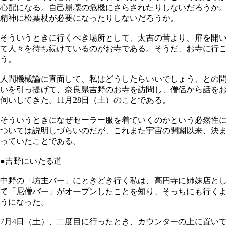
心配になる。自己崩壊の危機にさらされたりしないだろうか。
精神に松葉杖が必要になったりしないだろうか。
そういうときに行くべき場所として、太古の昔より、扉を開い
て人々を待ち続けているのがお寺である。そうだ、お寺に行こ
う。
人間機械論に直面して、私はどうしたらいいでしょう、との問
いを引っ提げて、奈良県吉野のお寺を訪問し、僧侶から話をお
伺いしてきた。11月28日（土）のことである。
そういうときになぜセーラー服を着ていくのかという必然性に
ついては説明しづらいのだが、これまた宇宙の開闢以来、決ま
っていたことである。
●吉野にいたる道
中野の「坊主バー」にときどき行く私は、高円寺に姉妹店とし
て「尼僧バー」がオープンしたことを知り、そっちにも行くよ
うになった。
7月4日（土）、二度目に行ったとき、カウンターの上に置いて