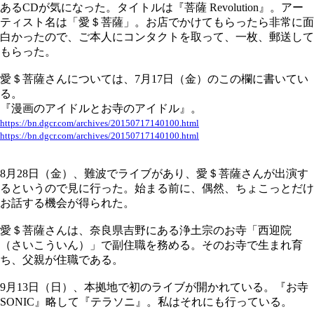
あるCDが気になった。タイトルは『菩薩 Revolution』。アー
ティスト名は「愛＄菩薩」。お店でかけてもらったら非常に面
白かったので、ご本人にコンタクトを取って、一枚、郵送して
もらった。
愛＄菩薩さんについては、7月17日（金）のこの欄に書いてい
る。
『漫画のアイドルとお寺のアイドル』。
https://bn.dgcr.com/archives/20150717140100.html
https://bn.dgcr.com/archives/20150717140100.html
8月28日（金）、難波でライブがあり、愛＄菩薩さんが出演す
るというので見に行った。始まる前に、偶然、ちょこっとだけ
お話する機会が得られた。
愛＄菩薩さんは、奈良県吉野にある浄土宗のお寺「西迎院
（さいこういん）」で副住職を務める。そのお寺で生まれ育
ち、父親が住職である。
9月13日（日）、本拠地で初のライブが開かれている。『お寺
SONIC』略して『テラソニ』。私はそれにも行っている。