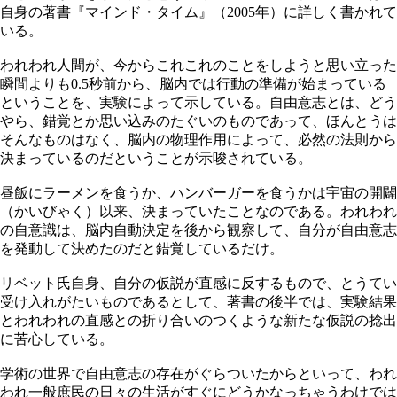
自身の著書『マインド・タイム』（2005年）に詳しく書かれて
いる。
われわれ人間が、今からこれこれのことをしようと思い立った
瞬間よりも0.5秒前から、脳内では行動の準備が始まっている
ということを、実験によって示している。自由意志とは、どう
やら、錯覚とか思い込みのたぐいのものであって、ほんとうは
そんなものはなく、脳内の物理作用によって、必然の法則から
決まっているのだということが示唆されている。
昼飯にラーメンを食うか、ハンバーガーを食うかは宇宙の開闢
（かいびゃく）以来、決まっていたことなのである。われわれ
の自意識は、脳内自動決定を後から観察して、自分が自由意志
を発動して決めたのだと錯覚しているだけ。
リベット氏自身、自分の仮説が直感に反するもので、とうてい
受け入れがたいものであるとして、著書の後半では、実験結果
とわれわれの直感との折り合いのつくような新たな仮説の捻出
に苦心している。
学術の世界で自由意志の存在がぐらついたからといって、われ
われ一般庶民の日々の生活がすぐにどうかなっちゃうわけでは