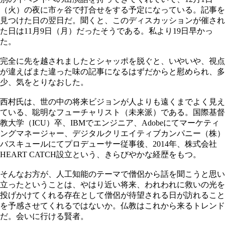
（火）の夜に市ヶ谷で打合せをする予定になっている。記事を
見つけた日の翌日だ。聞くと、このディスカッションが催され
た日は11月9日（月）だったそうである。私より19日早かっ
た。
完全に先を越されましたとシャッポを脱ぐと、いやいや、視点
が違えばまた違った味の記事になるはずだからと慰められ、多
少、気をとりなおした。
西村氏は、世の中の将来ビジョンが人よりも遠くまでよく見え
ている、聡明なフューチャリスト（未来派）である。国際基督
教大学（ICU）卒、IBMでエンジニア、Adobeにてマーケティ
ングマネージャー、デジタルクリエイティブカンパニー（株）
バスキュールにてプロデューサー従事後、2014年、株式会社
HEART CATCH設立という、きらびやかな経歴をもつ。
そんなお方が、人工知能のテーマで僧侶から話を聞こうと思い
立ったということは、やはり近い将来、われわれに救いの光を
投げかけてくれる存在として僧侶が待望される日が訪れること
を予感させてくれるではないか。仏教はこれから来るトレンド
だ。会いに行ける賢者。