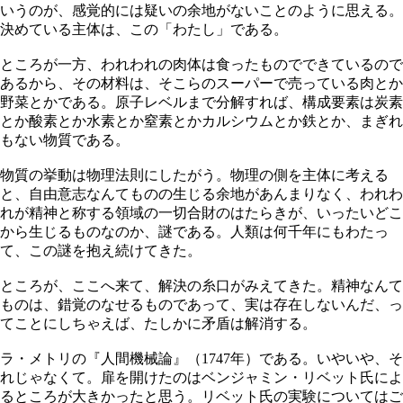
いうのが、感覚的には疑いの余地がないことのように思える。
決めている主体は、この「わたし」である。
ところが一方、われわれの肉体は食ったものでできているので
あるから、その材料は、そこらのスーパーで売っている肉とか
野菜とかである。原子レベルまで分解すれば、構成要素は炭素
とか酸素とか水素とか窒素とかカルシウムとか鉄とか、まぎれ
もない物質である。
物質の挙動は物理法則にしたがう。物理の側を主体に考える
と、自由意志なんてものの生じる余地があんまりなく、われわ
れが精神と称する領域の一切合財のはたらきが、いったいどこ
から生じるものなのか、謎である。人類は何千年にもわたっ
て、この謎を抱え続けてきた。
ところが、ここへ来て、解決の糸口がみえてきた。精神なんて
ものは、錯覚のなせるものであって、実は存在しないんだ、っ
てことにしちゃえば、たしかに矛盾は解消する。
ラ・メトリの『人間機械論』（1747年）である。いやいや、そ
れじゃなくて。扉を開けたのはベンジャミン・リベット氏によ
るところが大きかったと思う。リベット氏の実験についてはご