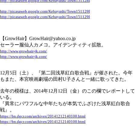
http://picasaweb.google.com/Kebayashi/Town151128I
http://picasaweb.google.com/Kebayashi/Town151129I
http://picasaweb.google.com/Kebayashi/Town151129I
【GrowHair】GrowHair@yahoo.co.jp
セーラー服仙人カメコ。アイデンティティ拡散。
http://www.growhair-jk.com/
http://www.growhair-jk.com/
12月5日（土）、『第二回浅草紅白歌合戦』が催された。今年
もまた、本宮映画劇場の田村U子さんと一緒に歌ってきた。
去年の模様は、2014年12月12日（金）のこの欄でレポートして
いる。
『異常にパワフルな中年たちが本気でふざけた浅草紅白歌合
戦』。
https://bn.dgcr.com/archives/20141212140100.html
https://bn.dgcr.com/archives/20141212140100.html