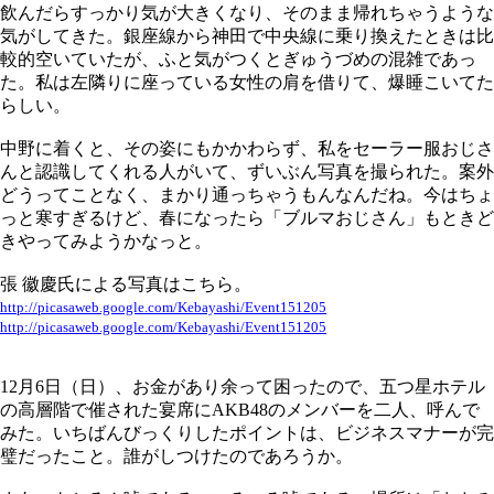
飲んだらすっかり気が大きくなり、そのまま帰れちゃうような
気がしてきた。銀座線から神田で中央線に乗り換えたときは比
較的空いていたが、ふと気がつくとぎゅうづめの混雑であっ
た。私は左隣りに座っている女性の肩を借りて、爆睡こいてた
らしい。
中野に着くと、その姿にもかかわらず、私をセーラー服おじさ
んと認識してくれる人がいて、ずいぶん写真を撮られた。案外
どうってことなく、まかり通っちゃうもんなんだね。今はちょ
っと寒すぎるけど、春になったら「ブルマおじさん」もときど
きやってみようかなっと。
張 徽慶氏による写真はこちら。
http://picasaweb.google.com/Kebayashi/Event151205
http://picasaweb.google.com/Kebayashi/Event151205
12月6日（日）、お金があり余って困ったので、五つ星ホテル
の高層階で催された宴席にAKB48のメンバーを二人、呼んで
みた。いちばんびっくりしたポイントは、ビジネスマナーが完
璧だったこと。誰がしつけたのであろうか。