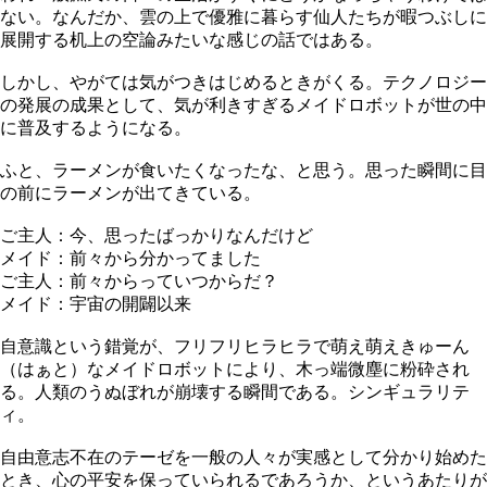
ない。なんだか、雲の上で優雅に暮らす仙人たちが暇つぶしに
展開する机上の空論みたいな感じの話ではある。
しかし、やがては気がつきはじめるときがくる。テクノロジー
の発展の成果として、気が利きすぎるメイドロボットが世の中
に普及するようになる。
ふと、ラーメンが食いたくなったな、と思う。思った瞬間に目
の前にラーメンが出てきている。
ご主人：今、思ったばっかりなんだけど
メイド：前々から分かってました
ご主人：前々からっていつからだ？
メイド：宇宙の開闢以来
自意識という錯覚が、フリフリヒラヒラで萌え萌えきゅーん
（はぁと）なメイドロボットにより、木っ端微塵に粉砕され
る。人類のうぬぼれが崩壊する瞬間である。シンギュラリテ
ィ。
自由意志不在のテーゼを一般の人々が実感として分かり始めた
とき、心の平安を保っていられるであろうか、というあたりが