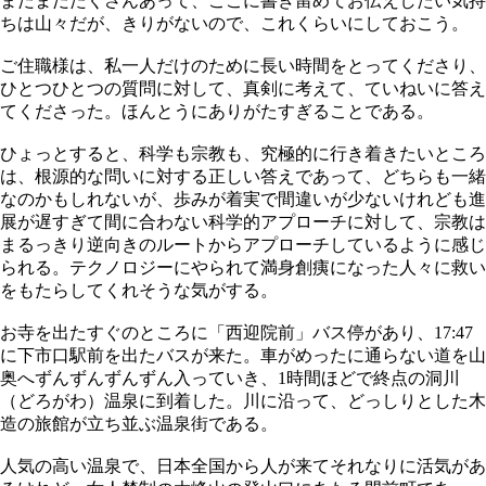
まだまだたくさんあって、ここに書き留めてお伝えしたい気持
ちは山々だが、きりがないので、これくらいにしておこう。
ご住職様は、私一人だけのために長い時間をとってくださり、
ひとつひとつの質問に対して、真剣に考えて、ていねいに答え
てくださった。ほんとうにありがたすぎることである。
ひょっとすると、科学も宗教も、究極的に行き着きたいところ
は、根源的な問いに対する正しい答えであって、どちらも一緒
なのかもしれないが、歩みが着実で間違いが少ないけれども進
展が遅すぎて間に合わない科学的アプローチに対して、宗教は
まるっきり逆向きのルートからアプローチしているように感じ
られる。テクノロジーにやられて満身創痍になった人々に救い
をもたらしてくれそうな気がする。
お寺を出たすぐのところに「西迎院前」バス停があり、17:47
に下市口駅前を出たバスが来た。車がめったに通らない道を山
奥へずんずんずんずん入っていき、1時間ほどで終点の洞川
（どろがわ）温泉に到着した。川に沿って、どっしりとした木
造の旅館が立ち並ぶ温泉街である。
人気の高い温泉で、日本全国から人が来てそれなりに活気があ