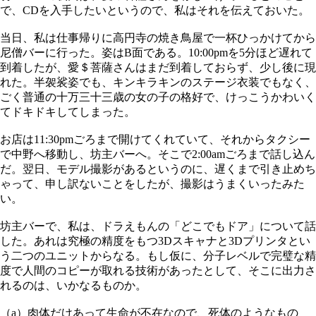
で、CDを入手したいというので、私はそれを伝えておいた。
当日、私は仕事帰りに高円寺の焼き鳥屋で一杯ひっかけてから
尼僧バーに行った。姿はB面である。10:00pmを5分ほど遅れて
到着したが、愛＄菩薩さんはまだ到着しておらず、少し後に現
れた。半袈裟姿でも、キンキラキンのステージ衣装でもなく、
ごく普通の十万三十三歳の女の子の格好で、けっこうかわいく
てドキドキしてしまった。
お店は11:30pmごろまで開けてくれていて、それからタクシー
で中野へ移動し、坊主バーへ。そこで2:00amごろまで話し込ん
だ。翌日、モデル撮影があるというのに、遅くまで引き止めち
ゃって、申し訳ないことをしたが、撮影はうまくいったみた
い。
坊主バーで、私は、ドラえもんの「どこでもドア」について話
した。あれは究極の精度をもつ3Dスキャナと3Dプリンタとい
う二つのユニットからなる。もし仮に、分子レベルで完璧な精
度で人間のコピーが取れる技術があったとして、そこに出力さ
れるのは、いかなるものか。
（a）肉体だけあって生命が不在なので、死体のようなもの