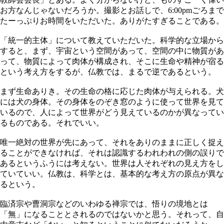
お方なんじゃないだろうか。撮影とお話しで、6:00pmごろまで
たーっぷりお時間をいただいた。ありがたすぎることである。
「統一的主体」について教えていただいた。科学的な立場から
すると、まず、宇宙という空間があって、空間の中に物質があ
って、物質によって肉体が構成され、そこに生命や精神が宿る
という考え方をするが、仏教では、まるで逆であるという。
まず生命ありき。その生命の格に応じた肉体が与えられる。犬
には犬の身体。その身体をのぞき窓のように使って世界を見て
いるので、人によって世界がどう見えているのかが異なってい
るものである。それでいい。
唯一絶対の世界が先にあって、それをありのままに正しく捉え
ることができなければ、それは認識するわれわれの側の誤りで
あるというふうには考えない。世界は人それぞれの見え方をし
ていていい。仏教は、科学とは、基本的な考え方の原点が異な
るという。
臨済宗や曹洞宗などのいわゆる禅宗では、悟りの境地とは
「無」になることとされるのではないかと思う。それって、自