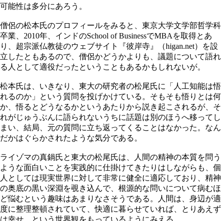
可能性は多分にあろう。
僧侶の松本氏のプロフィールをみると、東京大学文学部哲学科
卒業、2010年、インドのSchool of BusinessでMBAを取得とあ
り、超宗派仏教徒のウェブサイト『彼岸寺』（higan.net）を設
立したともあるので、僧侶かどうかよりも、議題について語れ
る人として適役だったということもあるかもしれないが。
松本氏は、いきなり、東大の研究者の松尾氏に「人工知能は悟
れるのか」という質問を投げかけている。そもそも悟りとは何
か、悟るとどうなるかというあたりから説き起こされるが、そ
れがじゅうぶんに語られないうちに話題は別のほうへ移ってし
まい、結局、元の質問に立ち返ってくることはなかった。なん
だかはぐらかされたような気分である。
ライゾマの真鍋氏と東大の松尾氏は、人間の精神の本質を問う
ような面白いことを実践的に仕掛けてきたりはしながらも、個
人としては現実世界に対して非常に健全に適応しており、精神
の奥底の黒い深淵を覗き込んで、根源的な問いについて病むほ
ど悩むという趣味はあまりなさそうである。人間は、身辺が適
度に整理整頓されていて、快適に暮らせていれば、とりあえず
は幸せ、という世界観をもっているようにみえる。