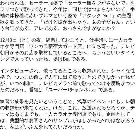
われわれは、セーラー服姿で『セーラー服を脱がさないで』を
フリつきで歌ってきた。今年は、同じではつまらないので、半
袖の体操着に赤いブルマという姿で『アタック No.1』の主題
歌を歌ってきた。「だけど涙が出ちゃう。女の子だもん」とい
う台詞がある、アレである。おっさんですがなにか？
12月3日（木）の夜、練習しておこうと、仕事帰りに一人カラ
オケ専門店「ワンカラ新宿大ガード店」に立ち寄った。テレビ
朝日がそのお店を取材しているところへ、ちょうどいいタイミ
ングで入っていった私。姿はB面である。
インタビューされ、歌ってるところも収録された。シャイな性
格で、ついこの前まで人前に出て歌うことのできなかった私だ
が、いつの間に、テレビカメラの前で歌ってのける度胸がつい
たのだろう。番組は『スーパーJチャンネル』である。
練習の成果を見たいということで、浅草のイベントにもテレ朝
の収録班が来てくれた。けど、これ、放送されるだろうか。テ
ーマはあくまでも、一人カラオケ専門店であり、企画として
は、典型的なお客さんのサンプルがほしかったのではなかろう
か。私はずいぶん外れてないだろうか。