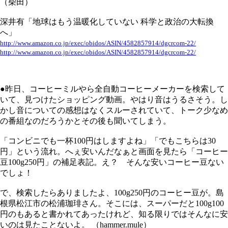
（柴田）
深井有「地球はもう温暖化していない 科学と政治の大転換
へ」
http://www.amazon.co.jp/exec/obidos/ASIN/4582857914/dgcrcom-22/
http://www.amazon.co.jp/exec/obidos/ASIN/4582857914/dgcrcom-22/
●昨日、コーヒーミルやら全自動コーヒーメーカーを検索して
いて、見つけたショッピング動画。やはり音はうるさそう。し
かし音についての感想はなくスルーされていて、トーク少なめ
の番組なのだろうかとその後も聞いてしまう。
「コンビニでも一杯100円はしますよね」「でもこちらは30
円」という流れ。へぇ安いんだなぁと画面を見たら「コーヒー
豆100g250円」の補足表記。え？ そんな安いコーヒー豆ない
でしょ！
で、検索したらありましたよ、100g250円のコーヒー豆が。島
根県松江市の松浦珈琲さん。そこには、スーパーだと100g100
円のもあると書かれてあったけれど、知る限りではそんなに安
いのは見たことないよ。 （hammer.mule）