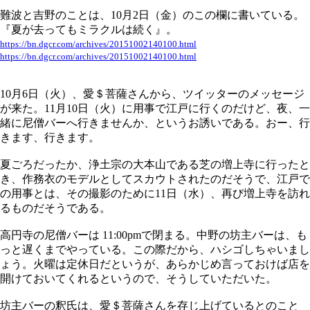
難波と吉野のことは、10月2日（金）のこの欄に書いている。
『夏が去ってもミラクルは続く』。
https://bn.dgcr.com/archives/20151002140100.html
https://bn.dgcr.com/archives/20151002140100.html
10月6日（火）、愛＄菩薩さんから、ツイッターのメッセージ
が来た。11月10日（火）に用事で江戸に行くのだけど、夜、一
緒に尼僧バーへ行きませんか、というお誘いである。おー、行
きます、行きます。
夏ごろだったか、浄土宗の大本山である芝の増上寺に行ったと
き、作務衣のモデルとしてスカウトされたのだそうで、江戸で
の用事とは、その撮影のために11日（水）、再び増上寺を訪れ
るものだそうである。
高円寺の尼僧バーは 11:00pmで閉まる。中野の坊主バーは、も
っと遅くまでやっている。この際だから、ハシゴしちゃいまし
ょう。火曜は定休日だというが、あらかじめ言っておけば店を
開けておいてくれるというので、そうしていただいた。
坊主バーの釈氏は、愛＄菩薩さんを存じ上げているとのこと