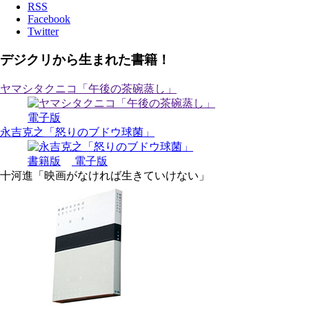
RSS
Facebook
Twitter
デジクリから生まれた書籍！
ヤマシタクニコ「午後の茶碗蒸し」
電子版
永吉克之「怒りのブドウ球菌」
書籍版
電子版
十河進「映画がなければ生きていけない」