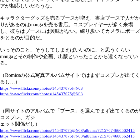
アが相応しいだろうな。
キャラクターグッズを売るブースが増え、書店ブースで人だか
りがあるのはmangaを売る書店。コスプレイヤーが多く来場
し、彼らはブースには興味がない。練り歩いてカメラにポーズ
をとるのが目的だ。
いっそのこと、そうしてしまえばいいのに、と思うくらい
mangaとその制作や企画、出版といったことから遠くなってい
る。
（Romicsの公式写真アルバムサイトではまずコスプレが出てく
るし…）
https://www.flickr.com/photos/145437075@N03
https://www.flickr.com/photos/145437075@N03
（同サイトのアルバムで「ブース」を選んでまず出てくるのが
コスプレ、ガジ
ェット関係だし）
https://www.flickr.com/photos/145437075@N03/albums/72157674660562415
https://www.flickr.com/photos/145437075@N03/albums/72157674660562415