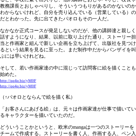
教務課長とおしゃべりし、そういうつもりがあるのかないのか
わからないけれど、自分を売り込んでいる（営業している）の
だとわかった。先に出てきたパオロもその一人だ。
なかなか正式コースが発足しないのだが、他の講師達と親しく
話すようになり、結果、以前に取り上げた通り、ストーリー担
当と作画家と組んで新しい企画を立ち上げて、出版社を見つけ
るという結果を見るに至った。まだ制作中だからバンザイを叫
ぶには早いけれどね。
そして、若い作画家達の中に混じって訪問客に絵を描くことも
始めた。
http://qq4q.biz/yM0F
http://qq4q.biz/yM0F
（↑パオロとならんで絵を描く私）
「お客さんにあげる絵」は、元々は作画家達が仕事で描いてい
るキャラクターを描いていたのだ。
どういうことかというと、欧米のmangaは一つのストーリーを
チームで作成する。ストーリーを書く人、作画する人、ペン入