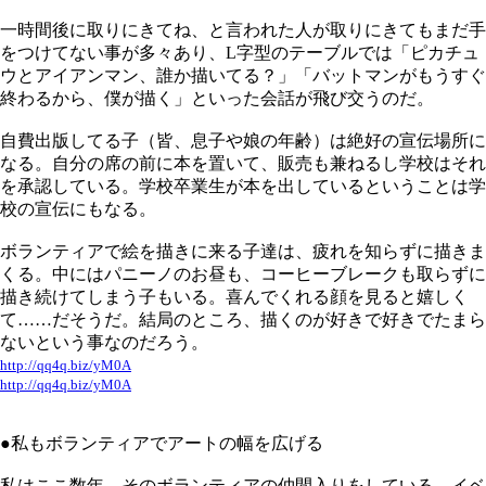
一時間後に取りにきてね、と言われた人が取りにきてもまだ手
をつけてない事が多々あり、L字型のテーブルでは「ピカチュ
ウとアイアンマン、誰か描いてる？」「バットマンがもうすぐ
終わるから、僕が描く」といった会話が飛び交うのだ。
自費出版してる子（皆、息子や娘の年齢）は絶好の宣伝場所に
なる。自分の席の前に本を置いて、販売も兼ねるし学校はそれ
を承認している。学校卒業生が本を出しているということは学
校の宣伝にもなる。
ボランティアで絵を描きに来る子達は、疲れを知らずに描きま
くる。中にはパニーノのお昼も、コーヒーブレークも取らずに
描き続けてしまう子もいる。喜んでくれる顔を見ると嬉しく
て……だそうだ。結局のところ、描くのが好きで好きでたまら
ないという事なのだろう。
http://qq4q.biz/yM0A
http://qq4q.biz/yM0A
●私もボランティアでアートの幅を広げる
私はここ数年、そのボランティアの仲間入りをしている。イベ