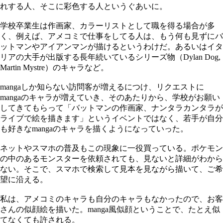
れする人、そこに彩色する人というぐあいに。
学校卒業生は作画家、カラーリストとして職を得る場合が多
く、例えば、アメコミで仕事をしてる人は、もう何も見ずにバ
ットマンやアイアンマンが描けるというわけだ。あるいはイタ
リアの大手が出版する長年続いているシリーズ物（Dylan Dog,
Martin Mystre）のキャラなど。
mangaしか知らない訪問客が増えるにつけ、リクエストに
mangaのキャラが増えていき、そのあたりから、学校がお願い
してきてもらって「バットマンの作画家、ナンタラカンタラが
ライブで絵を描きます」というイベントではなく、若手が自分
も好きなmangaのキャラを描くようになっていった。
ネットやスマホの普及もこの現象に一役買っている。ポケモン
の中のあるモンスターを依頼されても、見ないと詳細がわから
ない。そこで、スマホで検索して見本を見ながら描いて、ご希
望に沿える。
私は、アメコミのキャラも自分のキャラもなかったので、お客
さんの似顔絵を描いた。manga風似顔ということで、たとえ似
てなくても許される。