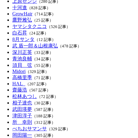
上原ゼンジ
（280 記事）
十河進
（828 記事）
GrowHair
（714 記事）
鷹野雅弘
（25 記事）
ヤマシタクニコ
（526 記事）
白石昇
（24 記事）
8月サンタ
（12 記事）
武 盾一郎＆山根康弘
（478 記事）
深川正英
（33 記事）
青池良輔
（34 記事）
須貝 弦
（55 記事）
Midori
（329 記事）
高橋里季
（71 記事）
HAL_
（207 記事）
齋藤浩
（567 記事）
松林あつし
（72 記事）
相子達也
（30 記事）
武田瑛夢
（587 記事）
津田淳子
（188 記事）
所 幸則
（312 記事）
べちおサマンサ
（329 記事）
岡田陽一
（305 記事）