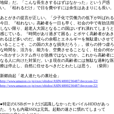
地獄」だ。「こんな長生きするはずはなかった」という戸惑
い。「枯れるだけ」で日を費やすには余生はあまりにも長い。
あとがきの提言が正しい。「少子化で労働力の低下が叫ばれる
今日、『枯れない』高齢者を一日も早く、社会の中で有効活用
しない限り、超老人大国となるこの国はいずれ潰れてしまうと
感じている。『時間があり過ぎて困る』とボヤく高齢者があき
れるほど多いのだ。彼らの余暇とエネルギーを無駄遣いさせて
いることこそ、この国の大きな損失だろう」。彼らの持つ虚ろ
な時間を、活力を、能力を、空費させることなく、社会の何か
へ生かすシステム作りが急務ではないのか。これから高齢者に
なる人に向けた対策だ。いま現在の高齢者には無駄な過剰な医
療は停止し、自然に任せるべきだとわたしは思う。 （柴田）
新郷由起「老人達たちの裏社会」
http://www.amazon.co.jp/exec/obidos/ASIN/4800236487/dgcrcom-22/
http://www.amazon.co.jp/exec/obidos/ASIN/4800236487/dgcrcom-22/
●特定のUSBポートだけ認識しなかったモバイルHDDがあっ
た。うちも内蔵SSDは元気。起動の速さに慣れてしまって