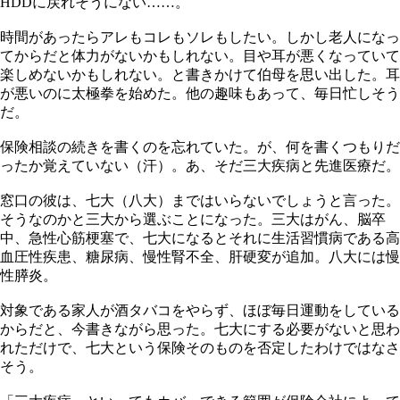
HDDに戻れそうにない……。
時間があったらアレもコレもソレもしたい。しかし老人になっ
てからだと体力がないかもしれない。目や耳が悪くなっていて
楽しめないかもしれない。と書きかけて伯母を思い出した。耳
が悪いのに太極拳を始めた。他の趣味もあって、毎日忙しそう
だ。
保険相談の続きを書くのを忘れていた。が、何を書くつもりだ
ったか覚えていない（汗）。あ、そだ三大疾病と先進医療だ。
窓口の彼は、七大（八大）まではいらないでしょうと言った。
そうなのかと三大から選ぶことになった。三大はがん、脳卒
中、急性心筋梗塞で、七大になるとそれに生活習慣病である高
血圧性疾患、糖尿病、慢性腎不全、肝硬変が追加。八大には慢
性膵炎。
対象である家人が酒タバコをやらず、ほぼ毎日運動をしている
からだと、今書きながら思った。七大にする必要がないと思わ
れただけで、七大という保険そのものを否定したわけではなさ
そう。