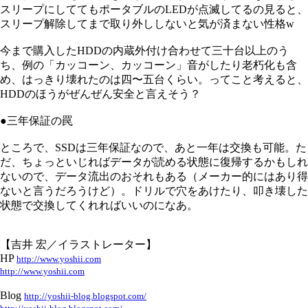
スリープにしててもポータブルのLEDが点滅してるの見ると、
スリープ解除してまで取り外ししないと気が済まない性格w
今まで購入したHDDの内蔵外付け合わせて三十台以上のう
ち、例の「カッコーン、カッコーン」音がしたり老朽化も含
め、はっきり壊れたのは四〜五台くらい。ってこと考えると、
HDDのほうがぜんぜん安全と言えそう？
●三年保証の罠
ところで、SSDは三年保証なので、あと一年は交換も可能。た
だ、ちょっといじればデータが読める状態に復帰するかもしれ
ないので、データ流出のおそれもある（メーカー的にはあり得
ないと言うだろうけど）。ドリルで穴をあけたり、叩き壊した
状態で交換してくれればいいのになあ。
【吉井 宏／イラストレーター】
HP
http://www.yoshii.com
http://www.yoshii.com
Blog
http://yoshii-blog.blogspot.com/