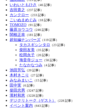
いわいともひさ
（46 記事）
吉田貴之
（237 記事）
カンクロー
（233 記事）
こいぬまめぐみ
（18 記事）
TOMOZO
（91 記事）
藤原ヨウコウ
（246 記事）
関根正幸
（181 記事）
超短編ナンバーズ
（119 記事）
タカスギシンタロ
（23 記事）
柴田友美
（35 記事）
松岡永子
（20 記事）
海音寺ジョー
（58 記事）
たなかなつみ
（4 記事）
池田芳弘
（20 記事）
木村きこり
（27 記事）
みなみまいこ
（15 記事）
田中実
（6 記事）
柴田忠男
（3247 記事）
濱村和恵
（3228 記事）
デジクリトーク（ゲスト）
（228 記事）
イベント案内
（643 記事）