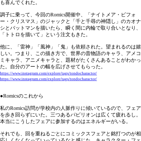
も喜んでくれた。
調子に乗って、今回のRomics開催中、「ナイトメア・ビフォ
ー・クリスマス」のジャックと「千と千尋の神隠し」のカオナ
シとバットマンを描いたら、瞬く間に内輪で取り合いとなり、
「トトロを描いて」という注文もきた。
他に、「雷神」「風神」「鬼」も依頼された。望まれるのは嬉
しい。つまり、この描き方で、世界の昔物語のキャラ、アメコ
ミキャラ、アニメキャラと、題材がたくさんあることがわかっ
た。自分のアートの幅を広げさせてもらった。
https://www.instagram.com/explore/tags/tondocharactor/
https://www.instagram.com/explore/tags/tondocharactor/
●Romicsのこれから
私のRomics訪問が学校内の人脈作りに傾いているので、フェア
を歩き回らずにいた。三つあるパビリオンは広くて疲れるし。
本当にこうしたフェアに参加するのはエネルギーがいる。
それでも、回を重ねるごとにコミックスフェアと銘打つのが相
応しくなくなっていっているなと感じた。キャラクター・フェ