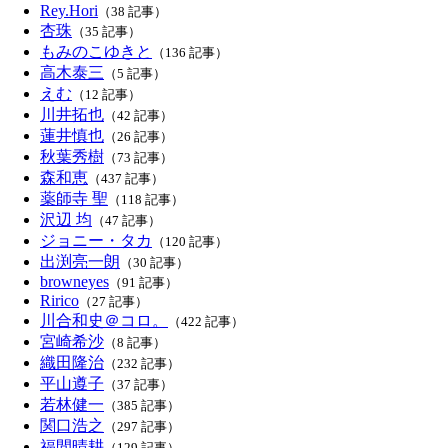
Rey.Hori
（38 記事）
杏珠
（35 記事）
もみのこゆきと
（136 記事）
高木泰三
（5 記事）
えむ
（12 記事）
川井拓也
（42 記事）
蓮井慎也
（26 記事）
秋葉秀樹
（73 記事）
森和恵
（437 記事）
薬師寺 聖
（118 記事）
沢辺 均
（47 記事）
ジョニー・タカ
（120 記事）
出渕亮一朗
（30 記事）
browneyes
（91 記事）
Ririco
（27 記事）
川合和史＠コロ。
（422 記事）
宮崎希沙
（8 記事）
織田隆治
（232 記事）
平山遵子
（37 記事）
若林健一
（385 記事）
関口浩之
（297 記事）
福間晴耕
（129 記事）