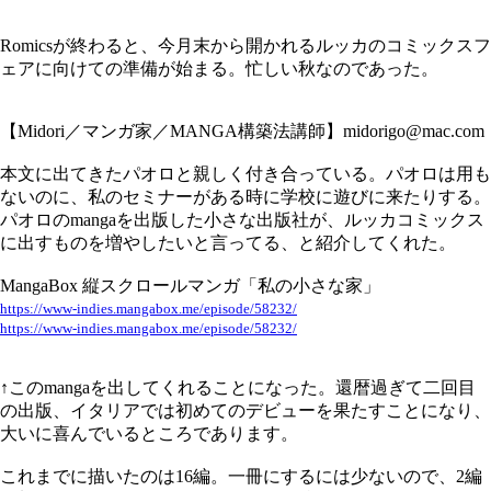
Romicsが終わると、今月末から開かれるルッカのコミックスフ
ェアに向けての準備が始まる。忙しい秋なのであった。
【Midori／マンガ家／MANGA構築法講師】midorigo@mac.com
本文に出てきたパオロと親しく付き合っている。パオロは用も
ないのに、私のセミナーがある時に学校に遊びに来たりする。
パオロのmangaを出版した小さな出版社が、ルッカコミックス
に出すものを増やしたいと言ってる、と紹介してくれた。
MangaBox 縦スクロールマンガ「私の小さな家」
https://www-indies.mangabox.me/episode/58232/
https://www-indies.mangabox.me/episode/58232/
↑このmangaを出してくれることになった。還暦過ぎて二回目
の出版、イタリアでは初めてのデビューを果たすことになり、
大いに喜んでいるところであります。
これまでに描いたのは16編。一冊にするには少ないので、2編