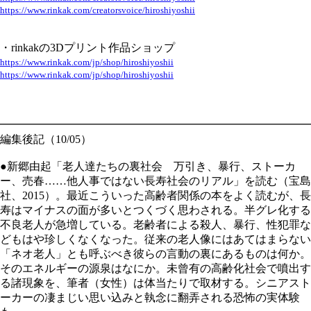
https://www.rinkak.com/creatorsvoice/hiroshiyoshii
・rinkakの3Dプリント作品ショップ
https://www.rinkak.com/jp/shop/hiroshiyoshii
https://www.rinkak.com/jp/shop/hiroshiyoshii
━━━━━━━━━━━━━━━━━━━━━━━━━━━━
編集後記（10/05）
●新郷由起「老人達たちの裏社会 万引き、暴行、ストーカ
ー、売春……他人事ではない長寿社会のリアル」を読む（宝島
社、2015）。最近こういった高齢者関係の本をよく読むが、長
寿はマイナスの面が多いとつくづく思わされる。半グレ化する
不良老人が急増している。老齢者による殺人、暴行、性犯罪な
どもはや珍しくなくなった。従来の老人像にはあてはまらない
「ネオ老人」とも呼ぶべき彼らの言動の裏にあるものは何か。
そのエネルギーの源泉はなにか。未曾有の高齢化社会で噴出す
る諸現象を、筆者（女性）は体当たりで取材する。シニアスト
ーカーの凄まじい思い込みと執念に翻弄される恐怖の実体験