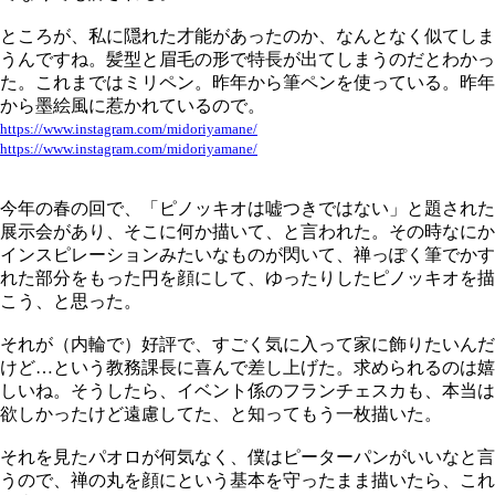
ところが、私に隠れた才能があったのか、なんとなく似てしま
うんですね。髪型と眉毛の形で特長が出てしまうのだとわかっ
た。これまではミリペン。昨年から筆ペンを使っている。昨年
から墨絵風に惹かれているので。
https://www.instagram.com/midoriyamane/
https://www.instagram.com/midoriyamane/
今年の春の回で、「ピノッキオは嘘つきではない」と題された
展示会があり、そこに何か描いて、と言われた。その時なにか
インスピレーションみたいなものが閃いて、禅っぽく筆でかす
れた部分をもった円を顔にして、ゆったりしたピノッキオを描
こう、と思った。
それが（内輪で）好評で、すごく気に入って家に飾りたいんだ
けど…という教務課長に喜んで差し上げた。求められるのは嬉
しいね。そうしたら、イベント係のフランチェスカも、本当は
欲しかったけど遠慮してた、と知ってもう一枚描いた。
それを見たパオロが何気なく、僕はピーターパンがいいなと言
うので、禅の丸を顔にという基本を守ったまま描いたら、これ