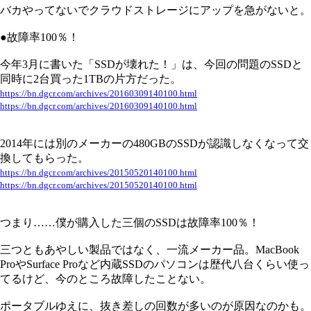
バカやってないでクラウドストレージにアップを急がないと。
●故障率100％！
今年3月に書いた「SSDが壊れた！」は、今回の問題のSSDと
同時に2台買った1TBの片方だった。
https://bn.dgcr.com/archives/20160309140100.html
https://bn.dgcr.com/archives/20160309140100.html
2014年には別のメーカーの480GBのSSDが認識しなくなって交
換してもらった。
https://bn.dgcr.com/archives/20150520140100.html
https://bn.dgcr.com/archives/20150520140100.html
つまり……僕が購入した三個のSSDは故障率100％！
三つともあやしい製品ではなく、一流メーカー品。MacBook
ProやSurface Proなど内蔵SSDのパソコンは歴代八台くらい使っ
てるけど、今のところ故障したことない。
ポータブルゆえに、抜き差しの回数が多いのが原因なのかも。