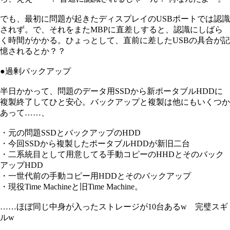
でも、最初に問題が起きたディスプレイのUSBポートでは認識
されず。で、それをまたMBPに直差しすると、認識にしばら
く時間がかかる。ひょっとして、直前に差したUSBの具合が記
憶されるとか？？
●過剰バックアップ
半日かかって、問題のデータ用SSDから新ポータブルHDDに
複製終了してひと安心。バックアップと複製は他にもいくつか
あって……、
・元の問題SSDとバックアップのHDD
・今回SSDから複製したポータブルHDDが新旧二台
・二系統目として用意してる手動コピーのHHDとそのバック
アップHDD
・一世代前の手動コピー用HDDとそのバックアップ
・現役Time Machineと旧Time Machine。
……ほぼ同じ中身が入ったストレージが10台あるw 完璧スギ
ルw