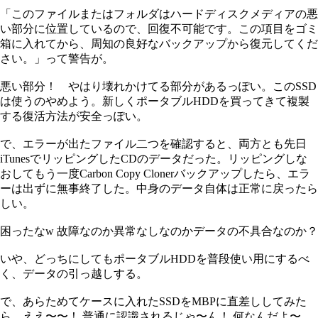
「このファイルまたはフォルダはハードディスクメディアの悪
い部分に位置しているので、回復不可能です。この項目をゴミ
箱に入れてから、周知の良好なバックアップから復元してくだ
さい。」って警告が。
悪い部分！ やはり壊れかけてる部分があるっぽい。このSSD
は使うのやめよう。新しくポータブルHDDを買ってきて複製
する復活方法が安全っぽい。
で、エラーが出たファイル二つを確認すると、両方とも先日
iTunesでリッピングしたCDのデータだった。リッピングしな
おしてもう一度Carbon Copy Clonerバックアップしたら、エラ
ーは出ずに無事終了した。中身のデータ自体は正常に戻ったら
しい。
困ったなw 故障なのか異常なしなのかデータの不具合なのか？
いや、どっちにしてもポータブルHDDを普段使い用にするべ
く、データの引っ越しする。
で、あらためてケースに入れたSSDをMBPに直差ししてみた
ら、ええ〜〜！ 普通に認識されるじゃ〜ん！ 何なんだよ〜。