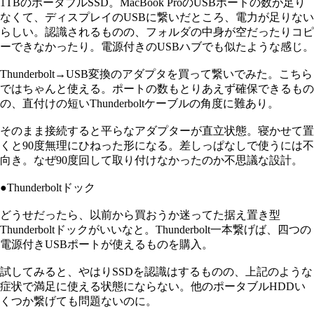
1TBのポータブルSSD。MacBook ProのUSBポートの数が足り
なくて、ディスプレイのUSBに繋いだところ、電力が足りない
らしい。認識されるものの、フォルダの中身が空だったりコピ
ーできなかったり。電源付きのUSBハブでも似たような感じ。
Thunderbolt→USB変換のアダプタを買って繋いでみた。こちら
ではちゃんと使える。ポートの数もとりあえず確保できるもの
の、直付けの短いThunderboltケーブルの角度に難あり。
そのまま接続すると平らなアダプターが直立状態。寝かせて置
くと90度無理にひねった形になる。差しっぱなしで使うには不
向き。なぜ90度回して取り付けなかったのか不思議な設計。
●Thunderboltドック
どうせだったら、以前から買おうか迷ってた据え置き型
Thunderboltドックがいいなと。Thunderbolt一本繋げば、四つの
電源付きUSBポートが使えるものを購入。
試してみると、やはりSSDを認識はするものの、上記のような
症状で満足に使える状態にならない。他のポータブルHDDい
くつか繋げても問題ないのに。