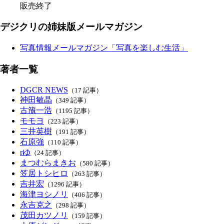
販売終了
デジクリの姉妹版メールマガジン
写真情報メールマガジン「写真を楽しむ生活」
著者一覧
DGCR NEWS
（17 記事）
神田敏晶
（349 記事）
古籏一浩
（1195 記事）
モモヨ
（223 記事）
三井英樹
（191 記事）
石原強
（110 記事）
rゆ
（24 記事）
まつむらまきお
（580 記事）
笠居トシヒロ
（263 記事）
吉井宏
（1296 記事）
海津ヨシノリ
（406 記事）
永吉克之
（298 記事）
茂田カツノリ
（159 記事）