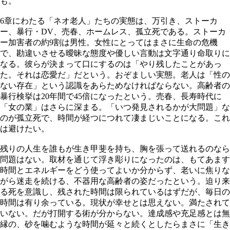
も。
6章にわたる「ネオ老人」たちの実態は、万引き、ストーカ
ー、暴行・DV、売春、ホームレス、孤立死である。ストーカ
ー加害者の約9割は男性。女性にとってはまさに生命の危機
で、勘違いさせる曖昧な態度や優しい言動は文字通り命取りに
なる。彼らが決まって口にするのは「やり残したことがあっ
た。それは恋愛だ」だという。おぞましい実態。老人は「性の
ない存在」という認識をあらためなければならない。高齢者の
暴行検挙は20年間で45倍になったという。売春、長寿時代に
「女の業」はさらに深まる。「いつ発見されるかが大問題」な
のが孤立死で、時間が経つにつれて凄まじいことになる。これ
は避けたい。
残りの人生を誰もが生き甲斐を持ち、胸を張って送れるのなら
問題はない。取材を通じて浮き彫りになったのは、もてあます
時間とエネルギーをどう使ってよいか分からず、老いに焦りな
がら迷走を続ける、不器用な高齢者の姿だったという。迫り来
る死を意識し、残された時間は限られているはずだが、毎日の
時間は有り余っている。現状が幸せとは思えない。満たされて
いない。だが打開する術が分からない。達成感や充足感とは無
縁の、砂を噛むような時間が延々と続くとしたらまさに「生き