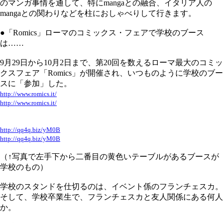
のマンガ事情を通して、特にmangaとの融合、イタリア人の
mangaとの関わりなどを柱におしゃべりして行きます。
●「Romics」ローマのコミックス・フェアで学校のブース
は……
9月29日から10月2日まで、第20回を数えるローマ最大のコミッ
クスフェア「Romics」が開催され、いつものように学校のブー
スに「参加」した。
http://www.romics.it/
http://www.romics.it/
http://qq4q.biz/yM0B
http://qq4q.biz/yM0B
（↑写真で左手下から二番目の黄色いテーブルがあるブースが
学校のもの）
学校のスタンドを仕切るのは、イベント係のフランチェスカ。
そして、学校卒業生で、フランチェスカと友人関係にある何人
か。