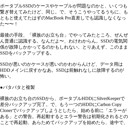
ポータブルSSDのケースやケーブルが問題なのかと、いくつも
繋ぎ替えてみたけど、同じ。で、そうこうやってるうちに、も
ともと使えてたはずのMacBook Pro直差しでも認識しなくなっ
た〜〜！
最後の手段、「裸族のお立ち台」でやってみたところ、ぜんぜ
ん普通に認識する。なんだよ〜、わけわからん。SSDの電気関
係が故障しかかってるのかもしれない。とりあえず、このまま
SSDをバックアップする。
SSDが悪いのかケースが悪いのかわからんけど、データ用は
HDDメインに戻すかなあ。SSDは前触れなしに故障するのが
怖い。
●バタバタと複製
裸族のお立ち台のSSDから、ポータブルHDDにSilverKeeperで
差分バックアップ完了。で、もう一つのHDDにCarbon Copy
Clonerでバックアップしようとしたら、始める前に「エラーが
ある」との警告。再起動するとエラー警告は初期化されるとの
ことで再起動、あらためてバックアップを始めたら、途中で、