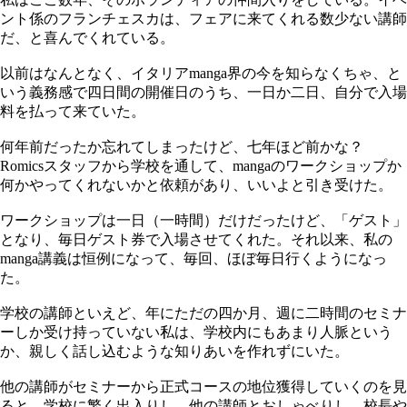
ント係のフランチェスカは、フェアに来てくれる数少ない講師
だ、と喜んでくれている。
以前はなんとなく、イタリアmanga界の今を知らなくちゃ、と
いう義務感で四日間の開催日のうち、一日か二日、自分で入場
料を払って来ていた。
何年前だったか忘れてしまったけど、七年ほど前かな？
Romicsスタッフから学校を通して、mangaのワークショップか
何かやってくれないかと依頼があり、いいよと引き受けた。
ワークショップは一日（一時間）だけだったけど、「ゲスト」
となり、毎日ゲスト券で入場させてくれた。それ以来、私の
manga講義は恒例になって、毎回、ほぼ毎日行くようになっ
た。
学校の講師といえど、年にただの四か月、週に二時間のセミナ
ーしか受け持っていない私は、学校内にもあまり人脈という
か、親しく話し込むような知りあいを作れずにいた。
他の講師がセミナーから正式コースの地位獲得していくのを見
ると、学校に繁く出入りし、他の講師とおしゃべりし、校長や