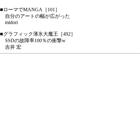
■ローマでMANGA［101］
自分のアートの幅が広がった
midori
■グラフィック薄氷大魔王［492］
SSDの故障率100％の衝撃w
吉井 宏