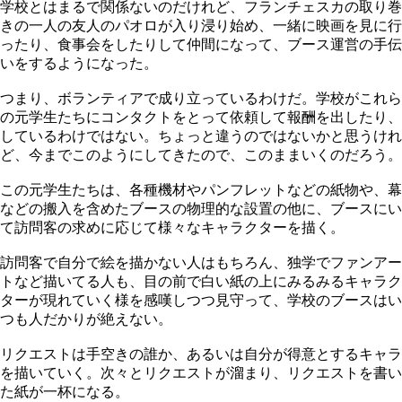
学校とはまるで関係ないのだけれど、フランチェスカの取り巻
きの一人の友人のパオロが入り浸り始め、一緒に映画を見に行
ったり、食事会をしたりして仲間になって、ブース運営の手伝
いをするようになった。
つまり、ボランティアで成り立っているわけだ。学校がこれら
の元学生たちにコンタクトをとって依頼して報酬を出したり、
しているわけではない。ちょっと違うのではないかと思うけれ
ど、今までこのようにしてきたので、このままいくのだろう。
この元学生たちは、各種機材やパンフレットなどの紙物や、幕
などの搬入を含めたブースの物理的な設置の他に、ブースにい
て訪問客の求めに応じて様々なキャラクターを描く。
訪問客で自分で絵を描かない人はもちろん、独学でファンアー
トなど描いてる人も、目の前で白い紙の上にみるみるキャラク
ターが現れていく様を感嘆しつつ見守って、学校のブースはい
つも人だかりが絶えない。
リクエストは手空きの誰か、あるいは自分が得意とするキャラ
を描いていく。次々とリクエストが溜まり、リクエストを書い
た紙が一杯になる。