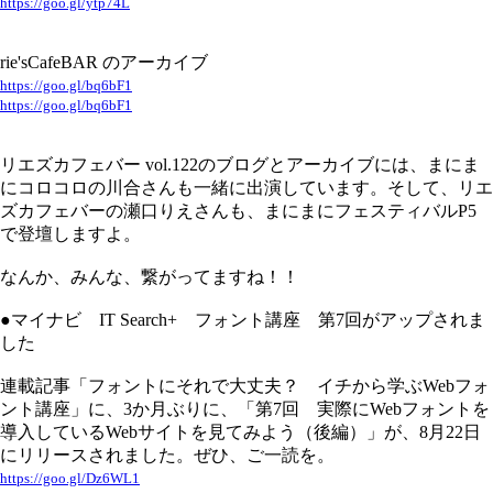
https://goo.gl/ytp74L
rie'sCafeBAR のアーカイブ
https://goo.gl/bq6bF1
https://goo.gl/bq6bF1
リエズカフェバー vol.122のブログとアーカイブには、まにま
にコロコロの川合さんも一緒に出演しています。そして、リエ
ズカフェバーの瀬口りえさんも、まにまにフェスティバルP5
で登壇しますよ。
なんか、みんな、繋がってますね！！
●マイナビ IT Search+ フォント講座 第7回がアップされま
した
連載記事「フォントにそれで大丈夫？ イチから学ぶWebフォ
ント講座」に、3か月ぶりに、「第7回 実際にWebフォントを
導入しているWebサイトを見てみよう（後編）」が、8月22日
にリリースされました。ぜひ、ご一読を。
https://goo.gl/Dz6WL1