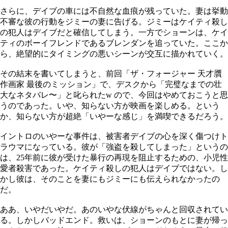
さらに、デイブの車には不自然な血痕が残っていた。妻は挙動
不審な彼の行動をジミーの妻に告げる。ジミーはケイティ殺し
の犯人はデイブだと確信してしまう。一方でショーンは、ケイ
ティのボーイフレンドであるブレンダンを追っていた。ここか
ら、絶望的にタイミングの悪いシーンが交互に描かれていく。
その結末を書いてしまうと、前回「ザ・フォージャー 天才贋
作画家 最後のミッション」で、デスクから「完璧なまでの壮
大なネタバレ〜」と叱られたw ので、今回はやめておこうと思
うのであった。いや、知らない方が映画を楽しめる。という
か、知らない方が超絶「いやーな感じ」を満喫できるだろう。
イントロのいやーな事件は、被害者デイブの心を深く傷つけト
ラウマになっている。彼が「強盗を殺してしまった」というの
は、25年前に彼が受けた暴行の再現を阻止するための、小児性
愛者殺害であった。ケイティ殺しの犯人はデイブではない。し
かし彼は、そのことを妻にもジミーにも伝えられなかったの
だ。
ああ、いやだいやだ。あのいやな伏線がちゃんと回収されてい
る。しかしバッドエンド。救いは、ショーンのもとに妻が帰っ