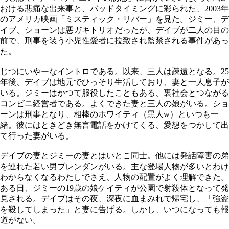
おける悲痛な出来事と、バッドタイミングに彩られた、2003年
のアメリカ映画「ミスティック・リバー」を見た。ジミー、デ
イブ、ショーンは悪ガキトリオだったが、デイブが二人の目の
前で、刑事を装う小児性愛者に拉致され監禁される事件があっ
た。
じつにいやーなイントロである。以来、三人は疎遠となる。25
年後、デイブは地元でひっそり生活しており、妻と一人息子が
いる。ジミーはかつて服役したこともある、裏社会とつながる
コンビニ経営者である。よくできた妻と三人の娘がいる。ショ
ーンは刑事となり、相棒のホワイティ（黒人w）といつも一
緒。彼にはときどき無言電話をかけてくる、愛想をつかして出
て行った妻がいる。
デイブの妻とジミーの妻とはいとこ同士。他には発話障害の弟
を連れた若い男ブレンダンがいる。主な登場人物が多いとわけ
わからなくなるわたしでさえ、人物の配置がよく理解できた。
ある日、ジミーの19歳の娘ケイティが公園で射殺体となって発
見される。デイブはその夜、深夜に血まみれで帰宅し、「強盗
を殺してしまった」と妻に告げる。しかし、いつになっても報
道がない。