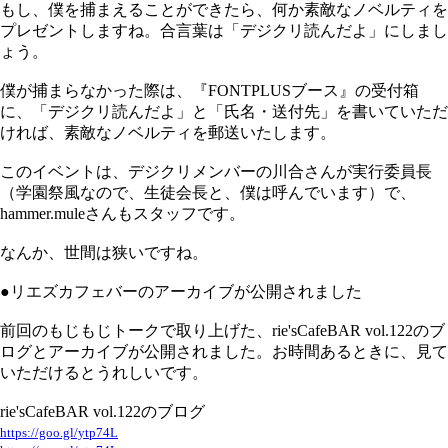
もし、僕を捕まえることができたら、何か素敵なノベルティを
プレゼントしますね。合言葉は「デジクリ読んだよ」にしまし
ょう。
僕が捕まらなかった際は、『FONTPLUSブース』の受付箱
に、「デジクリ読んだよ」と「氏名・送付先」を書いていただ
ければ、素敵なノベルティを郵送いたします。
このイベントは、デジクリメンバーの川合さんが実行委員長
（学園祭風なので、生徒会長と、僕は呼んでいます）で、
hammer.muleさんもスタッフです。
なんか、世間は狭いですね。
●リエズカフェバーのアーカイブが公開されました
前回のもじもじトークで取り上げた、rie'sCafeBAR vol.122のブ
ログとアーカイブが公開されました。お時間あるときに、見て
いただけるとうれしいです。
rie'sCafeBAR vol.122のブログ
https://goo.gl/ytp74L