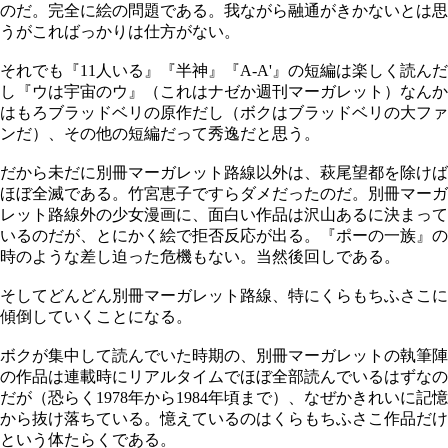
のだ。完全に絵の問題である。我ながら融通がきかないとは思
うがこればっかりは仕方がない。
それでも『11人いる』『半神』『A-A'』の短編は楽しく読んだ
し『ウは宇宙のウ』（これはナゼか週刊マーガレット）なんか
はもろブラッドベリの原作だし（ボクはブラッドベリの大ファ
ンだ）、その他の短編だって秀逸だと思う。
だから未だに別冊マーガレット路線以外は、萩尾望都を除けば
ほぼ全滅である。竹宮恵子ですらダメだったのだ。別冊マーガ
レット路線外の少女漫画に、面白い作品は沢山あるに決まって
いるのだが、とにかく絵で拒否反応が出る。『ポーの一族』の
時のような差し迫った危機もない。当然後回しである。
そしてどんどん別冊マーガレット路線、特にくらもちふさこに
傾倒していくことになる。
ボクが集中して読んでいた時期の、別冊マーガレットの執筆陣
の作品は連載時にリアルタイムでほぼ全部読んでいるはずなの
だが（恐らく1978年から1984年頃まで）、なぜかきれいに記憶
から抜け落ちている。憶えているのはくらもちふさこ作品だけ
という体たらくである。