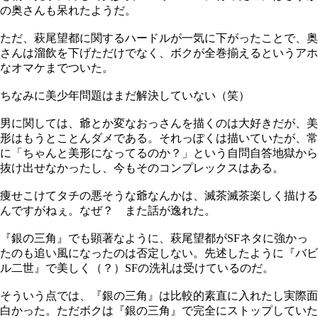
の奥さんも呆れたようだ。
ただ、萩尾望都に関するハードルが一気に下がったことで、奥
さんは溜飲を下げただけでなく、ボクが全巻揃えるというアホ
なオマケまでついた。
ちなみに美少年問題はまだ解決していない（笑）
男に関しては、爺とか変なおっさんを描くのは大好きだが、美
形はもうとことんダメである。それっぽくは描いていたが、常
に「ちゃんと美形になってるのか？」という自問自答地獄から
抜け出せなかったし、今もそのコンプレックスはある。
痩せこけてタチの悪そうな爺なんかは、滅茶滅茶楽しく描ける
んですがねぇ。なぜ？ また話が逸れた。
『銀の三角』でも顕著なように、萩尾望都がSFネタに強かっ
たのも追い風になったのは否定しない。先述したように『バビ
ル二世』で美しく（？）SFの洗礼は受けているのだ。
そういう点では、『銀の三角』は比較的素直に入れたし実際面
白かった。ただボクは『銀の三角』で完全にストップしていた