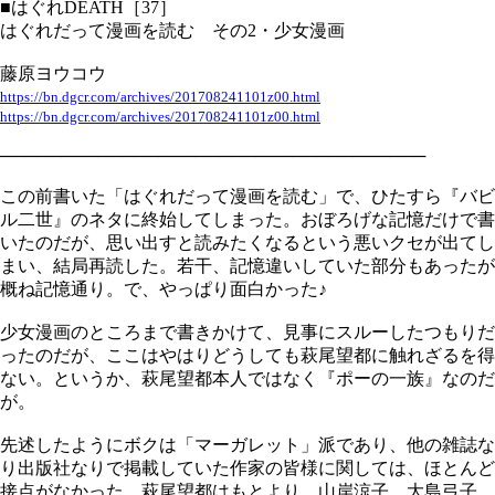
■はぐれDEATH［37］
はぐれだって漫画を読む その2・少女漫画
藤原ヨウコウ
https://bn.dgcr.com/archives/201708241101z00.html
https://bn.dgcr.com/archives/201708241101z00.html
───────────────────────────────────
この前書いた「はぐれだって漫画を読む」で、ひたすら『バビ
ル二世』のネタに終始してしまった。おぼろげな記憶だけで書
いたのだが、思い出すと読みたくなるという悪いクセが出てし
まい、結局再読した。若干、記憶違いしていた部分もあったが
概ね記憶通り。で、やっぱり面白かった♪
少女漫画のところまで書きかけて、見事にスルーしたつもりだ
ったのだが、ここはやはりどうしても萩尾望都に触れざるを得
ない。というか、萩尾望都本人ではなく『ポーの一族』なのだ
が。
先述したようにボクは「マーガレット」派であり、他の雑誌な
り出版社なりで掲載していた作家の皆様に関しては、ほとんど
接点がなかった。萩尾望都はもとより、山岸涼子、大島弓子、