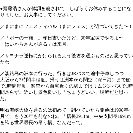
●齋藤浩さんが体調を崩されて、しばらくお休みすることにな
りました。お大事にしてください。
／まにまにフェスティバル（まにフェス）が近づいてきた〜！
／「ポーの一族」。昨日書いたけど、来年宝塚でやるよ〜。
「はいからさんが通る」は来月。
／サヨナラ逆転にかけられるよう後攻を選ぶものだと思ってい
たわ。
／淡路島の洲本に行った。行きはJRバスで途中停車しつつ、
大阪から2時間半程度。帰りは洲本から関空（深日港）まで船
で1時間程度、関空から自宅近くの駅まではリムジンバスで1時
間足らず。近いし景色良いし「ちょうどいい」場所だと思っ
た。
明石海峡大橋を通るのは初めて。調べていたら開通は1998年4
月で、もう20年も前なのね。「橋長3911m、中央支間長1991m
を誇る世界最長の吊り橋」なんだって。