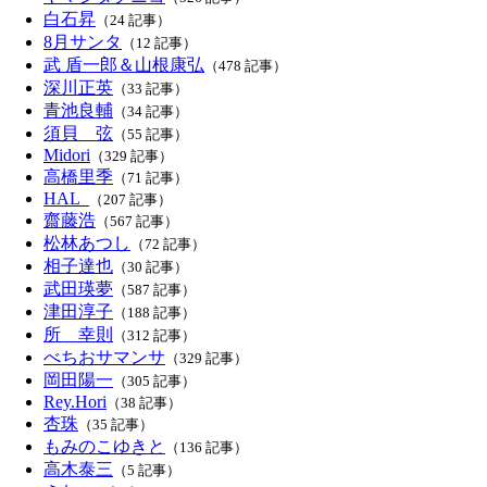
白石昇
（24 記事）
8月サンタ
（12 記事）
武 盾一郎＆山根康弘
（478 記事）
深川正英
（33 記事）
青池良輔
（34 記事）
須貝 弦
（55 記事）
Midori
（329 記事）
高橋里季
（71 記事）
HAL_
（207 記事）
齋藤浩
（567 記事）
松林あつし
（72 記事）
相子達也
（30 記事）
武田瑛夢
（587 記事）
津田淳子
（188 記事）
所 幸則
（312 記事）
べちおサマンサ
（329 記事）
岡田陽一
（305 記事）
Rey.Hori
（38 記事）
杏珠
（35 記事）
もみのこゆきと
（136 記事）
高木泰三
（5 記事）