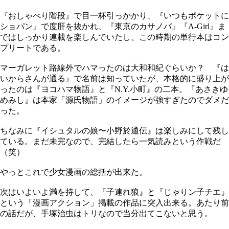
『おしゃべり階段』で目一杯引っかかり、『いつもポケットに
ショパン』で度肝を抜かれ、『東京のカサノバ』『A-Girl』ま
ではしっかり連載を楽しんでいたし、この時期の単行本はコン
プリートである。
マーガレット路線外でハマったのは大和和紀ぐらいか？ 『は
いからさんが通る』で名前は知っていたが、本格的に盛り上が
ったのは『ヨコハマ物語』と『N.Y.小町』の二本。『あさきゆ
めみし』は本家「源氏物語」のイメージが強すぎたのでダメだ
った。
ちなみに『イシュタルの娘〜小野於通伝』は楽しみにして残し
ている。まだ未完なので、完結したら一気読みという作戦だ
（笑）
やっとこれで少女漫画の総括が出来た。
次はいよいよ満を持して、『子連れ狼』と『じゃりン子チエ』
という「漫画アクション」掲載の作品に突入出来る。あたり前
の話だが、手塚治虫はトリなので当分出てこないと思う。