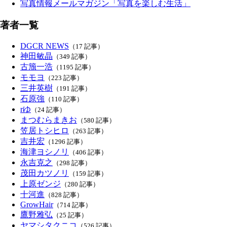
写真情報メールマガジン「写真を楽しむ生活」
著者一覧
DGCR NEWS
（17 記事）
神田敏晶
（349 記事）
古籏一浩
（1195 記事）
モモヨ
（223 記事）
三井英樹
（191 記事）
石原強
（110 記事）
rゆ
（24 記事）
まつむらまきお
（580 記事）
笠居トシヒロ
（263 記事）
吉井宏
（1296 記事）
海津ヨシノリ
（406 記事）
永吉克之
（298 記事）
茂田カツノリ
（159 記事）
上原ゼンジ
（280 記事）
十河進
（828 記事）
GrowHair
（714 記事）
鷹野雅弘
（25 記事）
ヤマシタクニコ
（526 記事）