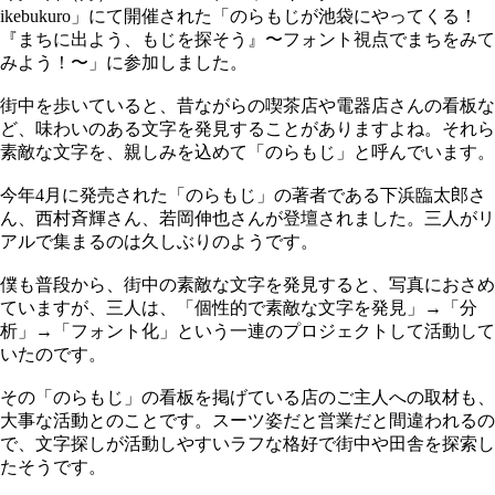
ikebukuro」にて開催された「のらもじが池袋にやってくる！
『まちに出よう、もじを探そう』〜フォント視点でまちをみて
みよう！〜」に参加しました。
街中を歩いていると、昔ながらの喫茶店や電器店さんの看板な
ど、味わいのある文字を発見することがありますよね。それら
素敵な文字を、親しみを込めて「のらもじ」と呼んでいます。
今年4月に発売された「のらもじ」の著者である下浜臨太郎さ
ん、西村斉輝さん、若岡伸也さんが登壇されました。三人がリ
アルで集まるのは久しぶりのようです。
僕も普段から、街中の素敵な文字を発見すると、写真におさめ
ていますが、三人は、「個性的で素敵な文字を発見」→「分
析」→「フォント化」という一連のプロジェクトして活動して
いたのです。
その「のらもじ」の看板を掲げている店のご主人への取材も、
大事な活動とのことです。スーツ姿だと営業だと間違われるの
で、文字探しが活動しやすいラフな格好で街中や田舎を探索し
たそうです。