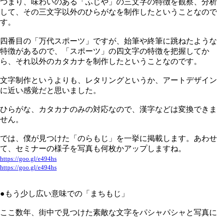
つまり、味わいのある「ふじや」の三文字の特徴を観察、分析
して、その三文字以外のひらがなを制作したということなので
す。
四番目の「万代スポーツ」ですが、始筆や終筆に跳ねたような
特徴があるので、「スポーツ」の四文字の特徴を把握してか
ら、それ以外のカタカナを制作したということなのです。
文字制作というよりも、レタリングというか、アートデザイン
に近い感覚だと思いました。
ひらがな、カタカナのみの対応なので、漢字などは変換できま
せん。
では、僕が見つけた「のらもじ」を一挙に掲載します。あわせ
て、セミナーの様子を写真も何枚かアップしますね。
https://goo.gl/e494hs
https://goo.gl/e494hs
●もう少し広い意味での「まちもじ」
ここ数年、街中で見つけた素敵な文字をパシャパシャと写真に