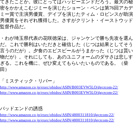
てきたことか。彼にとってはハッピーエンドだろう。最大の秘
密をかかえこむジミーを演じたショーン・ペンは第76回アカデ
ミー賞で主演男優賞、デイブを演じたティム・ロビンスが助演
男優賞をそれぞれ獲得した。さすがクリント・イーストウッド
監督作品だ。
・わが埼玉県代表の花咲徳栄は、ジャンケンで勝ち先攻を選ん
だ。これで勝利はいただきと確信した（じつは結果としてそう
言うのだが）。夕食のエビスビールがうまかった（じつは貰い
物だが）。それにしても、あのユニフォームのダサさは悲しす
ぎる。これを機に、ぜひ変えてもらいたいものである。（柴
田）
「ミスティック・リバー」
http://www.amazon.co.jp/exec/obidos/ASIN/B003EVW5LO/dgcrcom-22/
http://www.amazon.co.jp/exec/obidos/ASIN/B003EVW5LO/dgcrcom-22/
バッドエンドの誘惑
http://www.amazon.co.jp/exec/obidos/ASIN/4800311810/dgcrcom-22/
http://www.amazon.co.jp/exec/obidos/ASIN/4800311810/dgcrcom-22/