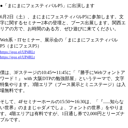
●「まにまにフェスティバルP5」に出演します
6月2日（土）、まにまにフェスティバルP5に参加します。文
字に関するセミナー2本の登壇と、ブース出展します。関西エ
リアの方で、お時間のある方、ぜひ遊びに来てください。
Web系・ITセミナー、展示会の「まにまにフェスティバル
P5（まにフェスP5）
https://goo.gl/UP4RLt
https://goo.gl/UP4RLt
僕は、3Fステージの10:45〜11:45に「『勝手にWebフォントア
ワード！』 with 大阪DTPの勉強部屋」というテーマで、文字
特集やります。3階エリア（ブース展示とミニステージ）は入
場無料です。
そして、4Fセミナーホールの15:50〜16:30は、「『......知らな
い世界』のままじゃダメでしょ、フォントの世界」をやりま
す。4階エリアは有料ですが、1日通し券で2,000円とリーズナ
ブルです。