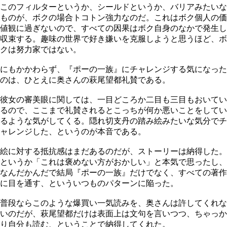
このフィルターというか、シールドというか、バリアみたいな
ものが、ボクの場合トコトン強力なのだ。これはボク個人の価
値観に過ぎないので、すべての因果はボク自身のなかで発生し
収束する。趣味の世界で好き嫌いを克服しようと思うほど、ボ
クは努力家ではない。
にもかかわらず、『ポーの一族』にチャレンジする気になった
のは、ひとえに奥さんの萩尾望都礼賛である。
彼女の審美眼に関しては、一目どころか二目も三目もおいてい
るので、ここまで礼賛されるとこっちが何か悪いことをしてい
るような気がしてくる。隠れ切支丹の踏み絵みたいな気分でチ
ャレンジした、というのが本音である。
絵に対する抵抗感はまだあるのだが、ストーリーは納得した。
というか「これは褒めない方がおかしい」と本気で思ったし、
なんだかんだで結局『ポーの一族』だけでなく、すべての著作
に目を通す、といういつものパターンに陥った。
普段ならこのような爆買い一気読みを、奥さんは許してくれな
いのだが、萩尾望都だけは表面上は文句を言いつつ、ちゃっか
り自分も読む、ということで納得してくれた。