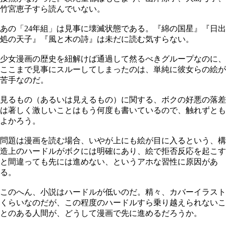
竹宮恵子すら読んでいない。
あの「24年組」は見事に壊滅状態である。『綿の国星』『日出
処の天子』『風と木の詩』は未だに読む気すらない。
少女漫画の歴史を紐解けば通過して然るべきグループなのに、
ここまで見事にスルーしてしまったのは、単純に彼女らの絵が
苦手なのだ。
見るもの（あるいは見えるもの）に関する、ボクの好悪の落差
は著しく激しいことはもう何度も書いているので、触れずとも
よかろう。
問題は漫画を読む場合、いやが上にも絵が目に入るという、構
造上のハードルがボクには明確にあり、絵で拒否反応を起こす
と間違っても先には進めない、というアホな習性に原因があ
る。
このへん、小説はハードルが低いのだ。精々、カバーイラスト
くらいなのだが、この程度のハードルすら乗り越えられないこ
とのある人間が、どうして漫画で先に進めるだろうか。