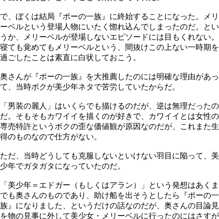
で、ぼくは結局『ポーの一族』に終始することになった。メリ
ーベルという登場人物にいたく惚れ込んでしまったのだ。とい
うか、メリーベルが登場しないエピソードには目もくれない。
寝ても覚めてもメリーベルという、間抜けこの上ない一時期を
過ごしたことは素直に白状しておこう。
奥さんが『ポーの一族』を大推薦したのには明確な理由があっ
て、当時ボクが美少年ネタで苦労していたからだ。
「男装の麗人」はいくらでも描けるのだが、逆は無理だったの
だ。そもそもカワイイを描くのが好きで、カワイイとは女性の
専売特許というボクの歪な価値観が原因なのだが、これまた生
得のものなので仕方がない。
ただ、当時どうしても克服しないといけない羽目に陥って、美
少年でガタガタになっていたのだ。
「美少年＝エドガー（もしくはアラン）」という発想はあくま
でも奥さんのものであり、助け船を出そうとしたら『ポーの一
族』になりました、というだけの話なのだが、奥さんの目論見
を物の見事に外して美少女・メリーベルに行ったのにはさすが