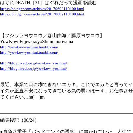
はぐれDEATH［31］はぐれだって漫画を読む
https://bn.dgcr.com/archives/20170602110100.html
https://bn.dgcr.com/archives/20170602110100.html
【フジワラヨウコウ／森山由海／藤原ヨウコウ】
YowKow Fujiwara/yoShimi moriyama
http://yowkow-yoshimi.tumblr.com/
http://yowkow-yoshimi.tumblr.com/
http://blog.livedoor.jp/yowkow_yoshimi/
http://blog.livedoor.jp/yowkow_yoshimi/
最近、本業で口に糊できないエカキ。これでエカキと言ってイ
イのか正直不安になってきている気の弱いぼーず。お仕事させ
てください…m(_ _)m
━━━━━━━━━━━━━━━━━━━━━━━━━━━━
編集後記（08/24）
●真魚八重子「バッドエンドの誘惑」に書かれていた、人生に