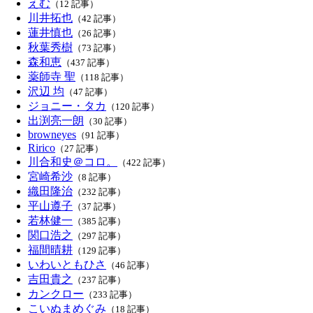
えむ
（12 記事）
川井拓也
（42 記事）
蓮井慎也
（26 記事）
秋葉秀樹
（73 記事）
森和恵
（437 記事）
薬師寺 聖
（118 記事）
沢辺 均
（47 記事）
ジョニー・タカ
（120 記事）
出渕亮一朗
（30 記事）
browneyes
（91 記事）
Ririco
（27 記事）
川合和史＠コロ。
（422 記事）
宮崎希沙
（8 記事）
織田隆治
（232 記事）
平山遵子
（37 記事）
若林健一
（385 記事）
関口浩之
（297 記事）
福間晴耕
（129 記事）
いわいともひさ
（46 記事）
吉田貴之
（237 記事）
カンクロー
（233 記事）
こいぬまめぐみ
（18 記事）