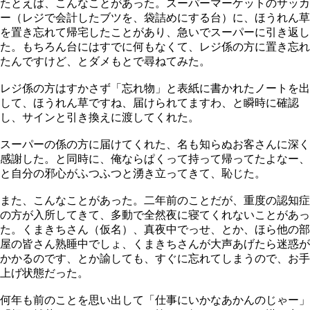
たとえば、こんなことがあった。スーパーマーケットのサッカ
ー（レジで会計したブツを、袋詰めにする台）に、ほうれん草
を置き忘れて帰宅したことがあり、急いでスーパーに引き返し
た。もちろん台にはすでに何もなくて、レジ係の方に置き忘れ
たんですけど、とダメもとで尋ねてみた。
レジ係の方はすかさず「忘れ物」と表紙に書かれたノートを出
して、ほうれん草ですね、届けられてますわ、と瞬時に確認
し、サインと引き換えに渡してくれた。
スーパーの係の方に届けてくれた、名も知らぬお客さんに深く
感謝した。と同時に、俺ならぱくって持って帰ってたよなー、
と自分の邪心がふつふつと湧き立ってきて、恥じた。
また、こんなことがあった。二年前のことだが、重度の認知症
の方が入所してきて、多動で全然夜に寝てくれないことがあっ
た。くまきちさん（仮名）、真夜中でっせ、とか、ほら他の部
屋の皆さん熟睡中でしょ、くまきちさんが大声あげたら迷惑が
かかるのです、とか諭しても、すぐに忘れてしまうので、お手
上げ状態だった。
何年も前のことを思い出して「仕事にいかなあかんのじゃー」