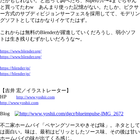
たかもしれない。と思って調べたら、Superの1〜4までちゃん
と買ってたわw あんまり使った記憶がない。たしか、ピクサ
ー方式のサブディビジョンサーフェスを採用してて、モデリン
グソフトとしてはかなりイケてたはず。
これからは無料のBlenderが躍進していくだろうし、弱小ソフ
トは生き残りむずかしいだろうな〜。
https://www.blender.org/
https://www.blender.org/
https://blender.jp/
https://blender.jp/
【吉井 宏／イラストレーター】
HP
http://www.yoshii.com
http://www.yoshii.com
Blog
不二家ホームパイ「ペヤングソースやきそば味」。ネタとして
は面白い。味は、最初はピリッとしたソース味、その後は甘い
ホームパイの味が出てくる感じ。