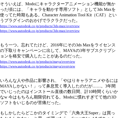
そういえば、Modoにキャラクターアニメーション機能が無か
った頃には、「キャラを動かす専用ソフト」として3ds Maxを
使ってた時期もある。Character Animation Tool Kit（CAT）とい
うプラグインのおかげでラクラクだった。
https://www.autodesk.co.jp/products/3ds-max/overview
https://www.autodesk.co.jp/products/3ds-max/overview
もう一つ。忘れてたけど、2016年にその3ds Maxをライセンス
の下取りキャンペーンに出して、MAYAの3年サブスクリプシ
ョンを格安で購入したことがあるのだった。
https://www.autodesk.co.jp/products/maya/overview
https://www.autodesk.co.jp/products/maya/overview
いろんな人や作品に影響され、「やはりキャラアニメやるには
MAYAしかない！」って鼻息荒く導入したのだが……。3年間
でいじったのはインストール直後の数日間、計10時間くらいか
なw 今はもちろん期限切れてる。Modoに慣れすぎてて他の3D
ソフトをいじるのが苦痛だった。
もしかしたらどこかのタイミングで「六角大王Super」は買っ