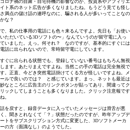
コロナ禍の自粛・自宅待機の影響なのか、投資系やアフィリエ
イト系のネット広告が多くなりましたね。もうどう見ても怪し
さ満点の儲け話の連呼なのに、騙される人が多いってことなの
かな？
で、私の仕事用の電話にも色々来るんですよ。先日も「お使い
いただいている3Dソフトの〜」なんていうのが留守電に入っ
ていました。えっ。何それ？ なのですが、基本的にすぐには
電話に出られないので、常時留守電にしています。
すぐに出られる状態でも、登録していない番号はもちろん無視
します。あたりまえですよね。当然この手の電話は完全無視で
す。正直、今どき突然電話掛けてくる方が怪しいですよね。メ
ールで良いのでは？ と感じています。まっ、ネットも最近は
妙なところに広告主のリンクボタンが貼ってあり、間違ってク
リックしてしまうことも多くなりました。クリック注意報です
ね。
話を戻すと、録音データに入っていたメッセージは滑舌が悪
く、聞きとれなくて「？」状態だったのですが、昨年アップデ
ートをサブスクリプション方式に変更した、3Dソフトメーカ
ーの方（面識なし）のようでした。