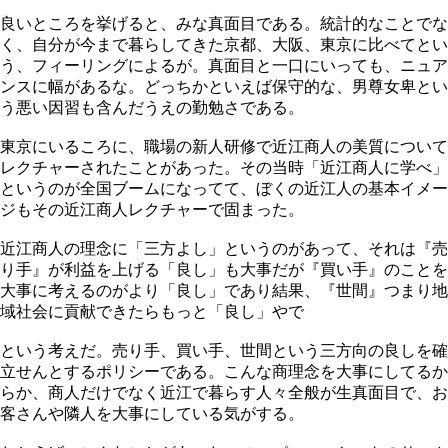
良いところを挙げると、みな真面目である。統計的なことでな
く、自分が今まで暮らしてきた京都、大阪、東京に比べてとい
う、フィーリングによるが。真面目と一口にいっても、ニュア
ンスに幅があるな。どっちかといえば保守的な、男尊女卑とい
う悪い因習も含んだうえの勤勉さである。
東京にいるころに、職場の新人研修で近江商人の美質について
レクチャーされたことがあった。その当時「近江商人に学べ」
というのが全国ブームになってて、ぼくの近江人の基本イメー
ジもその近江商人レクチャーで固まった。
近江商人の理念に「三方よし」というのがあって、それは『売
り手』が利益を上げる「良し」も大事だが『買い手』のことを
大事に考えるのがより「良し」であり結果、『世間』つまり地
域社会に貢献できたらもっと「良し」やで
という考えだ。売り手、買い手、世間という三方向の良しを確
立せんとするポリシーである。こんな商理念を大事にしてるか
らか、商人だけでなく近江で暮らす人々全般が生真面目で、お
客さんや隣人を大事にしている気がする。