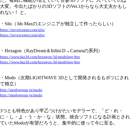
た。複雑に機能が増えていく古参3Dソフトについていくのは
大変。今出たばかりの3DソフトのVer.1からなら大丈夫かもし
れない！ と。
・Silo（3ds Maxのエンジニアが独立して作ったらしい）
https://nevercenter.com/silo/
https://nevercenter.com/silo/
・Hexagon（RayDream＆Infini-D→Carraraの系列）
https://www.daz3d.com/hexagon-3d-modeling-free
https://www.daz3d.com/hexagon-3d-modeling-free
・Modo（次期LIGHTWAVE 3Dとして開発されるもボツにされ
て独立）
http://modogroup.jp/modo
http://modogroup.jp/modo
3つとも特色があり甲乙つけがたいモデラーで、「ど・れ・
に・し・よ・う・か・な」状態。統合ソフトになる計画とされ
ていたModoが有望だろうと、集中的に使って今に至る。