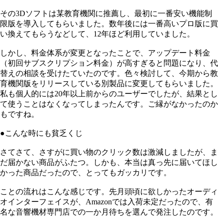
その3Dソフトは某教育機関に推薦し、最初に一番安い機能制
限版を導入してもらいました。数年後には一番高いプロ版に買
い換えてもらうなどして、12年ほど利用していました。
しかし、料金体系が変更となったことで、アップデート料金
（初回サブスクリプション料金）が高すぎると問題になり、代
替えの相談を受けたていたのです。色々検討して、今期から教
育機関版をリリースしている別製品に変更してもらいました。
私も個人的には20年以上前からのユーザーでしたが、結果とし
て使うことはなくなってしまったんです。ご縁がなかったのか
もですね。
●こんな時にも貧乏くじ
さてさて、さすがに買い物のクリック数は激減しましたが、ま
だ届かない商品がふたつ。しかも、本当は真っ先に届いてほし
かった商品だったので、とってもガッカリです。
ことの流れはこんな感じです。先月頭頃に欲しかったオーディ
オインターフェイスが、Amazonでは入荷未定だったので、有
名な音響機材専門店での一か月待ちを選んで発注したのです。