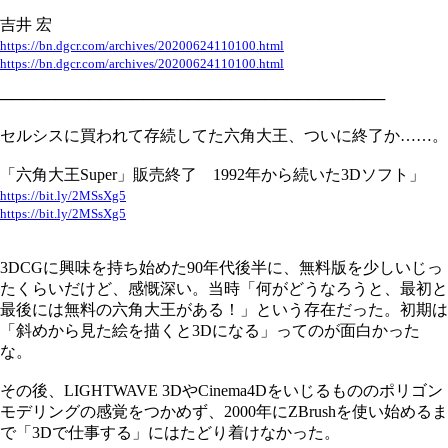
吉井 宏
https://bn.dgcr.com/archives/20200624110100.html
https://bn.dgcr.com/archives/20200624110100.html
───────────────────────────────────
セルシスに買われて存続してた六角大王、ついに終了か……。
「六角大王Super」販売終了 1992年から続いた3Dソフト」
https://bit.ly/2MSsXg5
https://bit.ly/2MSsXg5
3DCGに興味を持ち始めた90年代後半に、無料版を少しいじっ
たくらいだけど、感慨深い。当時「何がどうなろうと、最初と
最後には無料の六角大王がある！」という存在だった。初期は
「斜めから見た絵を描くと3Dになる」ってのが面白かった
な。
その後、LIGHTWAVE 3DやCinema4Dをいじるもののポリゴン
モデリングの感覚をつかめず、2000年にZBrushを使い始めるま
で「3Dで仕事する」にはたどり着けなかった。