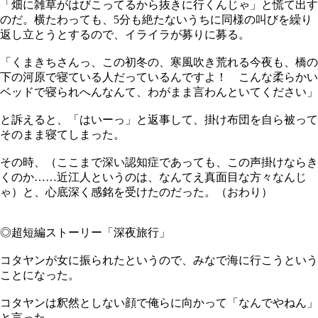
「畑に雑草がはびこってるから抜きに行くんじゃ」と慌て出す
のだ。横たわっても、5分も絶たないうちに同様の叫びを繰り
返し立とうとするので、イライラが募りに募る。
「くまきちさんっ、この初冬の、寒風吹き荒れる今夜も、橋の
下の河原で寝ている人だっているんですよ！ こんな柔らかい
ベッドで寝られへんなんて、わがまま言わんといてください」
と訴えると、「はいーっ」と返事して、掛け布団を自ら被って
そのまま寝てしまった。
その時、（ここまで深い認知症であっても、この声掛けならき
くのか……近江人というのは、なんてえ真面目な方々なんじ
ゃ）と、心底深く感銘を受けたのだった。（おわり）
◎超短編ストーリー「深夜旅行」
コタヤンが女に振られたというので、みなで海に行こうという
ことになった。
コタヤンは釈然としない顔で俺らに向かって「なんでやねん」
と言った。