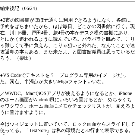
━━━━━━━━━━━━━━━━━━━━━━━━━━━━
編集後記（06/24）
●3市の図書館がほぼ元通りに利用できるようになり、各館に
予約をばらまいたから、ほぼ毎日、どこかの図書館に行く。現
在、川口6冊、戸田4冊、蕨4冊の本がデスク横の書棚にあり、
とにかく追われるように読んでいる。パラパラと眺めて、こり
ゃ難しくて手に負えん、こりゃ狙いと外れた、なんてことで速
攻返却の本もある。また来たよ、と図書館職員は思っているだ
ろう。（柴田）
●VS Codeでテキストを？ プログラム専用のイメージだっ
た。濁点、半濁点が大きいMiguフォントいいな。
／WWDC。MacでiOSアプリが使えるようになるとか、iPhone
のホーム画面がAndroid風にいろいろ置けるとか、めちゃくち
ゃワクワク。ホーム画面にメモかチェックリストが、見えるよ
うに置けますように。
今はウィジェットに置いていて、ロック画面からスライドして
使ってる。「TextNote」は私の環境だと32行まで表示できる。