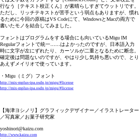
行なう［テキスト校正くん］が素晴らしすぎてウットリです。
ただし、リッチテキストが苦手という弱点もありますが、慣れ
るために今回の原稿はVS Codeにて、WindowsとMacの両方で
書いたモノを結合してみました。
フォントはプログラムをする場合にも向いているMigu IM
Regularフォントで統一……はよかったのですが、日本語入力
時に文字が左にずれたり、カーソルが二重となるために断念。
確定後は問題ないのですが、やはり少し気持ち悪いので、とり
あえずメイリオで使っています。
・Migu（ミグ）フォント
http://mix-mplus-ipa.osdn.jp/migu/#license
http://mix-mplus-ipa.osdn.jp/migu/#license
【海津ヨシノリ】グラフィックデザイナー／イラストレーター
／写真家／お菓子研究家
yoshinori@kaizu.com
http://www.kaizu.com