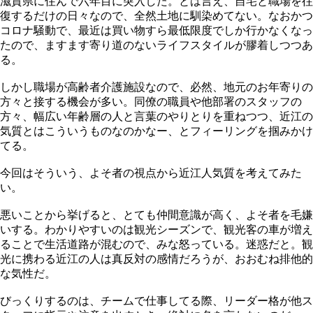
滋賀県に住んで六年目に突入した。とは言え、自宅と職場を往
復するだけの日々なので、全然土地に馴染めてない。なおかつ
コロナ騒動で、最近は買い物すら最低限度でしか行かなくなっ
たので、ますます寄り道のないライフスタイルが膠着しつつあ
る。
しかし職場が高齢者介護施設なので、必然、地元のお年寄りの
方々と接する機会が多い。同僚の職員や他部署のスタッフの
方々、幅広い年齢層の人と言葉のやりとりを重ねつつ、近江の
気質とはこういうものなのかなー、とフィーリングを掴みかけ
てる。
今回はそういう、よそ者の視点から近江人気質を考えてみた
い。
悪いことから挙げると、とても仲間意識が高く、よそ者を毛嫌
いする。わかりやすいのは観光シーズンで、観光客の車が増え
ることで生活道路が混むので、みな怒っている。迷惑だと。観
光に携わる近江の人は真反対の感情だろうが、おおむね排他的
な気性だ。
びっくりするのは、チームで仕事してる際、リーダー格が他ス