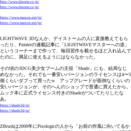
http://www.dstorm.co.jp/
http://www.dstorm.co.jp/
https://www.maxon.net/jp/
https://www.maxon.net/jp/
LIGHTWAVE 3Dなんか、デイストームの人に直接教えてもら
ったり、Painterの連載記事に「LIGHTWAVEマスターへの道」
というコーナーまで作って、毎回習作を載せるほど入れ込んで
たのに、満足に使えるようにはならなかった。
その頃の3DCG美少女ブームの主役「Shade」にも、結局なじ
めなかった。それでも一番安いバージョンのライセンスは4〜5
個くらいダブって買ったw アップグレードが面倒なくらいの
安いバージョンが、そのへんのショップで普通に買えたから。
ムック本に正式ライセンス付きのShadeがついてたりしたな
あ。
https://shade3d.jp/
https://shade3d.jp/
ZBrushは2000年にPixologicの人から「お前の作風に向いてるか