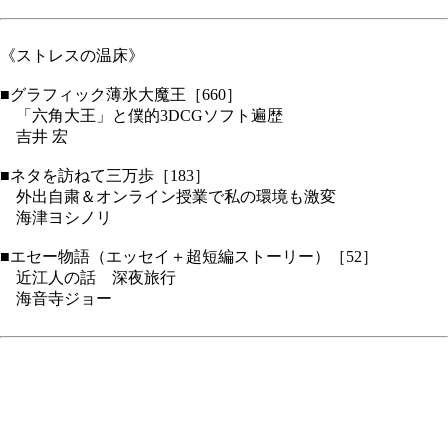
《ストレスの温床》
■グラフィック薄氷大魔王［660］
「六角大王」と僕的3DCGソフト遍歴
吉井 宏
■ネタを訪ねて三万歩［183］
外出自粛＆オンライン授業で私の環境も激変
海津ヨシノリ
■エセー物語（エッセイ＋超短編ストーリー）［52］
近江人の話 深夜旅行
海音寺ジョー