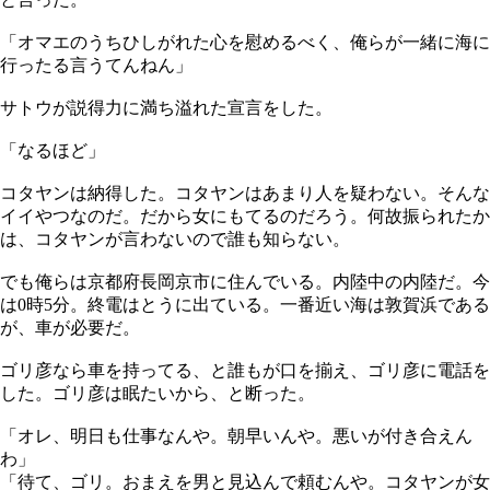
「オマエのうちひしがれた心を慰めるべく、俺らが一緒に海に
行ったる言うてんねん」
サトウが説得力に満ち溢れた宣言をした。
「なるほど」
コタヤンは納得した。コタヤンはあまり人を疑わない。そんな
イイやつなのだ。だから女にもてるのだろう。何故振られたか
は、コタヤンが言わないので誰も知らない。
でも俺らは京都府長岡京市に住んでいる。内陸中の内陸だ。今
は0時5分。終電はとうに出ている。一番近い海は敦賀浜である
が、車が必要だ。
ゴリ彦なら車を持ってる、と誰もが口を揃え、ゴリ彦に電話を
した。ゴリ彦は眠たいから、と断った。
「オレ、明日も仕事なんや。朝早いんや。悪いが付き合えん
わ」
「待て、ゴリ。おまえを男と見込んで頼むんや。コタヤンが女