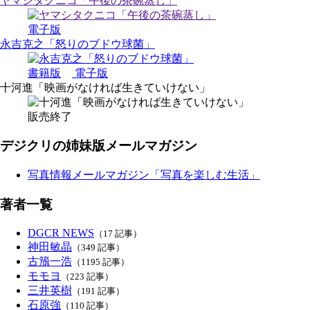
ヤマシタクニコ「午後の茶碗蒸し」
電子版
永吉克之「怒りのブドウ球菌」
書籍版
電子版
十河進「映画がなければ生きていけない」
販売終了
デジクリの姉妹版メールマガジン
写真情報メールマガジン「写真を楽しむ生活」
著者一覧
DGCR NEWS
（17 記事）
神田敏晶
（349 記事）
古籏一浩
（1195 記事）
モモヨ
（223 記事）
三井英樹
（191 記事）
石原強
（110 記事）