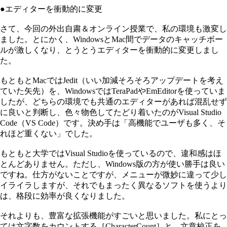
●エディターを衝動的に変更
さて、今回の外出自粛＆オンライン授業で、私の環境も激変し
ました。とにかく、WindowsとMac間でデータのキャッチボー
ルが激しくなり、とうとうエディターを衝動的に変更しまし
た。
もともとMacではJedit（いい加減そろそろアップデートを考え
ていた矢先）を、WindowsではTeraPadやEmEditorを使っていま
したが、どちらの環境でも共通のエディターがあれば混乱せず
に良いと判断し、色々物色してたどり着いたのがVisual Studio
Code（VS Code）です。決め手は「高機能でユーザも多く、そ
れほど重くない」でした。
もともと大学ではVisual Studioを使っているので、違和感はほ
とんどありません。ただし、Windows版の方が使い勝手は良い
ですね。仕方がないことですが、メニューが微妙に違って少し
イライラしますが、それでもまったく異なるソフトを使うより
は、格段に効率が良くなりました。
それよりも、豊富な拡張機能がすごいと思いました。私にとっ
ては文字数をカウントする［CharacterCount］と、文章校正を