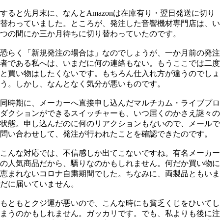
すると先月末に、なんとAmazonは在庫有り・翌日発送に切り
替わっていました。ところが、発注した音響機材専門店は、い
つの間にか三か月待ちに切り替わっていたのです。
恐らく「新規発注の場合は」なのでしょうが、一か月前の発注
者である私へは、いまだに何の連絡もない。もうここでは二度
と買い物はしたくないです。もちろん仕入れ方が違うのでしょ
う。しかし、なんとなく気分が悪いものです。
同時期に、メーカーへ直接申し込んだマルチカム・ライブプロ
ダクションができるスイッチャーも、いつ届くのかさえ謎々の
状態。申し込んだのに何のリアクションもないので、メールで
問い合わせして、発注が行われたことを確認できたのです。
こんな対応では、不信感しか出てこないですね。有名メーカー
の人気商品だから、驕りなのかもしれません。何だか買い物に
恵まれないコロナ自粛期間でした。ちなみに、両製品ともいま
だに届いていません。
もともとクジ運が悪いので、こんな時にも貧乏くじをひいてし
まうのかもしれません。ガッカリです。でも、私よりも後に注