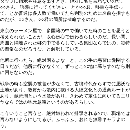
タッフに指示や注意を出すとき、絶対に名を言わないのだ。
○○さん、誘導に行ってください、とか○○君、移乗を手伝っ
て、とか普通は多人数で働いてたら判別のために名前を指すも
のだが、○○さん、○○君の箇所は省略するのだ。
東京のラーメン屋で、多国籍の中で働いてた時のことを思うと
考えられないことが、以心伝心で伝わるらしいのだ。長い間、
周囲と隔離された郷の中で暮らしている集団ならではの、独特
の習俗なのだろうな、と解釈している。
他所に行ったら、絶対困るよなーと、この手の悪習に憂悶する
日々だが、他所に行かなくて、ずっとこの地に暮らすのなら別
に困らないのだ。
戦争の時も空襲の被害が少なくて、古墳時代からすでに肥沃な
土地があり、敦賀から畿内に抜ける大陸文化との通商ルートが
あり、琵琶湖という水源があり、きわめて定住に向いてるエリ
ヤならではの地元意識というのがあるらしい。
こういうこと言うと、絶対嫌われて排撃されるので、職場では
言わないようにしてるが。ふっふふ、おれも無難キャラよの
う。