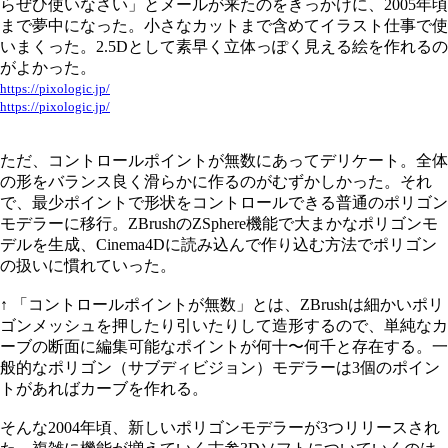
らぜひ使いなさい」とメールが来たのをきっかけに、2005年頃
まで夢中になった。小さなカットまで含めてイラスト仕事で使
いまくった。2.5Dとして素早く立体っぽく見える絵を作れるの
がよかった。
https://pixologic.jp/
https://pixologic.jp/
ただ、コントロールポイントが無数にあってデリケート。全体
の形をバランス良く滑らかに作るのがむずかしかった。それ
で、最少ポイントで形状をコントロールできる普通のポリゴン
モデラーに移行。ZBrushのZSphere機能で大まかなポリゴンモ
デルを生成、Cinema4Dに読み込んで作り込む方法でポリゴン
の扱いに慣れていった。
↑ 「コントロールポイントが無数」とは、ZBrushは細かいポリ
ゴンメッシュを押したり引いたりして造形するので、単純なカ
ーブの断面に編集可能なポイントが何十〜何千と存在する。一
般的なポリゴン（サブディビジョン）モデラーは3個のポイン
トがあればカーブを作れる。
そんな2004年頃、新しいポリゴンモデラーが3つリリースされ