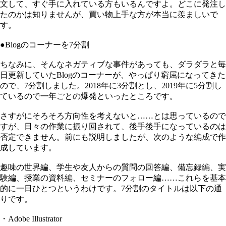
文して、すぐ手に入れている方もいるんですよ。どこに発注し
たのかは知りませんが、買い物上手な方が本当に羨ましいで
す。
●Blogのコーナーを7分割
ちなみに、そんなネガティブな事件があっても、ダラダラと毎
日更新していたBlogのコーナーが、やっぱり窮屈になってきた
ので、7分割しました。2018年に3分割とし、2019年に5分割し
ているので一年ごとの爆発といったところです。
さすがにそろそろ方向性を考えないと……とは思っているので
すが、日々の作業に振り回されて、後手後手になっているのは
否定できません。前にも説明しましたが、次のような編成で作
成しています。
趣味の世界編、学生や友人からの質問の回答編、備忘録編、実
験編、授業の資料編、セミナーのフォロー編……これらを基本
的に一日ひとつというわけです。7分割のタイトルは以下の通
りです。
・Adobe Illustrator