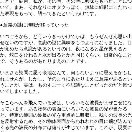
ことで、結局、私が、その時、その時に興味をもったことにつ
いて、まあ、それなりにオタクっぽく、無駄に細部にこだわっ
た表現をもって、語ってきたというわけです。
●意識の謎に興味が移っていった
いつごろから、どういうきっかけでかは、もうぜんぜん思い出
せないのですが、意識の謎に興味をもつようになりました。目
が覚めたら意識があるというのは、夜になると星が見えると
か、蛇口をひねると水が出るとかと同じくらい、日常的なこと
で、そうあるのがあたりまえのことです。
いまさら疑問に思う余地なんて、何もないように思えるかもし
れませんが。しかし、そのようにあたりまえに意識があるとい
うことが、実は、ものすごーく不思議なことだったのだと気づ
いてしまいました。
そこらへんを飛んでいる光は、いろいろな波長がまぜこぜにな
っています。ある物体の表面にいろいろな波長の光が当たる
と、特定の範囲の波長の光を重点的に吸収し、残りの波長の光
を反射するため、その物体表面からわれわれの目に飛び込んで
くる光の波長の分布には偏りが生じています。これが、現実に