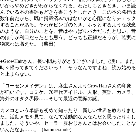
いからやめどきがわからなくなる。わたしもときどき、いま読
んでいる本の書評もどきを書こうとしたとき、この本の発行は
数年前だから、既に掲載済みではないかと心配になりチェック
することがある。それがビンゴのとき、ホッとするような残念
のような。自分のことを、昔はやっぱりバカだったと思い、昔
のほうが利口だったとも思う。どっちも正解だろうが、確実に
物忘れは増えた。（柴田）
●GrowHairさん、長い間ありがとうございました（涙）。また
時々帰ってきてくださいっ！ そうなんですよね、読み始める
と止まらない。
「ローゼンメイデン」は、麻生さんよりGrowHairさんの印象
が強いです。コミケ、70年代アイドル、人形、英語、カメラ、
海外のオタク界隈……そして最近の意識の謎。
カメコという単語も初めて知ったり、新しい世界を教わりまし
た。活動メモを見て、なんて活動的な人なんだと思ったりもし
ました。そういや、セーラー服おじさんとはお会いしたことな
いんだなぁ……。（hammer.mule）