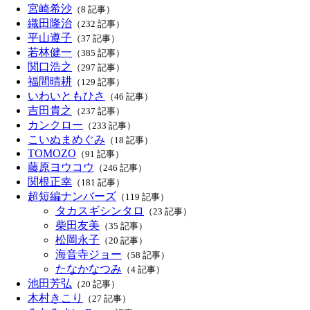
宮崎希沙
（8 記事）
織田隆治
（232 記事）
平山遵子
（37 記事）
若林健一
（385 記事）
関口浩之
（297 記事）
福間晴耕
（129 記事）
いわいともひさ
（46 記事）
吉田貴之
（237 記事）
カンクロー
（233 記事）
こいぬまめぐみ
（18 記事）
TOMOZO
（91 記事）
藤原ヨウコウ
（246 記事）
関根正幸
（181 記事）
超短編ナンバーズ
（119 記事）
タカスギシンタロ
（23 記事）
柴田友美
（35 記事）
松岡永子
（20 記事）
海音寺ジョー
（58 記事）
たなかなつみ
（4 記事）
池田芳弘
（20 記事）
木村きこり
（27 記事）