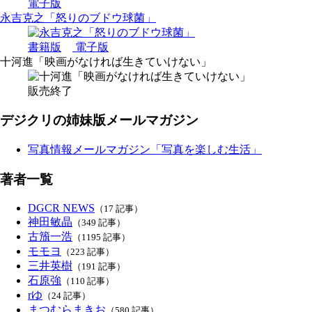
電子版
永吉克之「怒りのブドウ球菌」
書籍版
電子版
十河進「映画がなければ生きていけない」
販売終了
デジクリの姉妹版メールマガジン
写真情報メールマガジン「写真を楽しむ生活」
著者一覧
DGCR NEWS
（17 記事）
神田敏晶
（349 記事）
古籏一浩
（1195 記事）
モモヨ
（223 記事）
三井英樹
（191 記事）
石原強
（110 記事）
rゆ
（24 記事）
まつむらまきお
（580 記事）