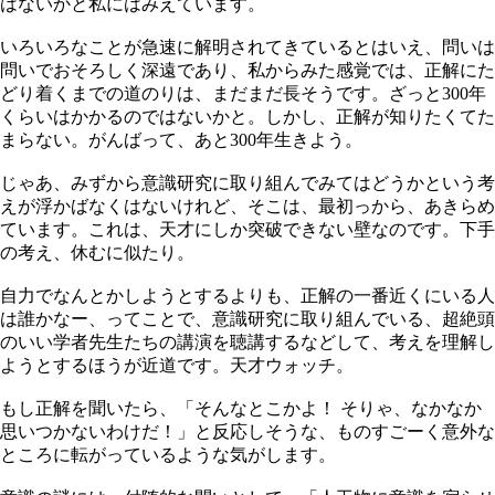
はないかと私にはみえています。
いろいろなことが急速に解明されてきているとはいえ、問いは
問いでおそろしく深遠であり、私からみた感覚では、正解にた
どり着くまでの道のりは、まだまだ長そうです。ざっと300年
くらいはかかるのではないかと。しかし、正解が知りたくてた
まらない。がんばって、あと300年生きよう。
じゃあ、みずから意識研究に取り組んでみてはどうかという考
えが浮かばなくはないけれど、そこは、最初っから、あきらめ
ています。これは、天才にしか突破できない壁なのです。下手
の考え、休むに似たり。
自力でなんとかしようとするよりも、正解の一番近くにいる人
は誰かなー、ってことで、意識研究に取り組んでいる、超絶頭
のいい学者先生たちの講演を聴講するなどして、考えを理解し
ようとするほうが近道です。天才ウォッチ。
もし正解を聞いたら、「そんなとこかよ！ そりゃ、なかなか
思いつかないわけだ！」と反応しそうな、ものすごーく意外な
ところに転がっているような気がします。