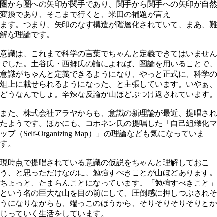
圏から圏への矢印が関手であり、関手から関手への矢印が自然
変換であり、そこまで行くと、米田の補題が言え
ます。つまり、矢印のなす構造が階層化されていて、まあ、難
解な理論です。
意識は、これまで科学の言葉でちゃんと定義できてはいません
でした。土谷氏・西郷氏の論によれば、圏論を用いることで、
意識がちゃんと定義できるようになり、やっと正式に、科学の
俎上に載せられるようになった、と主張しています。いやぁ、
どうなんでしょ。辛辣な反論が山ほどぶつけ返されています。
また、株式会社アラヤからも、意識の新理論が最近、提唱され
たようです。ほかにも、コホネン氏の提唱した「自己組織化マ
ップ（Self-Organizing Map）」の理論なども気になっていま
す。
現時点で提唱されている意識の仮説をちゃんと理解しておこ
う、と思っただけなのに、勉強すべきことが山ほどあります。
ちょっと、たまらんことになっています。「勉強すべきこと」
という名の巨大な山を目の前にして、圧倒感に押しつぶされそ
うになりながらも、端っこのほうから、そりそりそりそりとか
じっていく生活をしています。