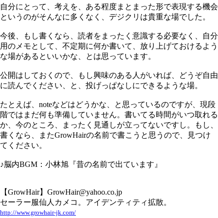
自分にとって、考えを、ある程度まとまった形で表現する機会
というのがそんなに多くなく、デジクリは貴重な場でした。
今後、もし書くなら、読者をまったく意識する必要なく、自分
用のメモとして、不定期に何か書いて、放り上げておけるよう
な場があるといいかな、とは思っています。
公開はしておくので、もし興味のある人がいれば、どうぞ自由
に読んでください、と、投げっぱなしにできるような場。
たとえば、noteなどはどうかな、と思っているのですが、現段
階ではまだ何も準備していません。書いてる時間がいつ取れる
か、今のところ、まったく見通しが立ってないですし。もし、
書くなら、またGrowHairの名前で書こうと思うので、見つけ
てください。
♪脳内BGM：小林旭『昔の名前で出ています』
【GrowHair】GrowHair@yahoo.co.jp
セーラー服仙人カメコ。アイデンティティ拡散。
http://www.growhair-jk.com/