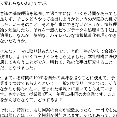
り変わらないわけですが。
意識の基礎理論を勉強して過ごすには、いくら時間があっても
足りず、そこをどうやって捻出しようかというのが悩みの種で
した。いっそのこと、それを仕事にできないだろうか。情報理
論を勉強したら、それを一般のビッグデータを処理する手法に
適用し、なんか、脳的な、ハイレベルな情報構造化処理ができ
ないだろうか。
そんなテーマに取り組みたいんです、と約一年がかりで会社を
説得し、ようやくゴーサインをもらえました。本社機構に呼び
戻してもらうことができ、晴れて、私の仕事は研究すること
だ、となりました。
生きている時間の100％を自分の興味を追うことに使えて、予
算までつけてもらえるという、一般のサラリーマンでは、そう
なかなか得られない、恵まれた環境下に置いてもらえていま
す。さすがは、従業員4万人、年商1.5兆円の大企業です。ここ
をがんばらなくて、どうするよ？
それに、特許は、もし同案の発明が複数あったら、一日でも先
に出願したほうへ、全権利が付与されます。それもあって、の