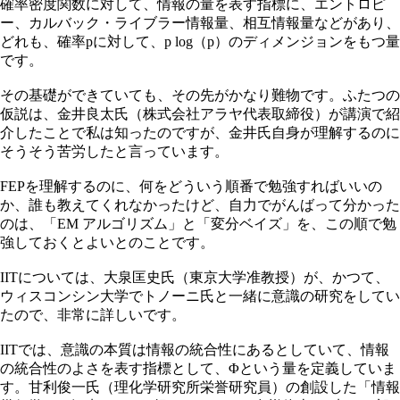
確率密度関数に対して、情報の量を表す指標に、エントロピ
ー、カルバック・ライブラー情報量、相互情報量などがあり、
どれも、確率pに対して、p log（p）のディメンジョンをもつ量
です。
その基礎ができていても、その先がかなり難物です。ふたつの
仮説は、金井良太氏（株式会社アラヤ代表取締役）が講演で紹
介したことで私は知ったのですが、金井氏自身が理解するのに
そうそう苦労したと言っています。
FEPを理解するのに、何をどういう順番で勉強すればいいの
か、誰も教えてくれなかったけど、自力でがんばって分かった
のは、「EM アルゴリズム」と「変分ベイズ」を、この順で勉
強しておくとよいとのことです。
IITについては、大泉匡史氏（東京大学准教授）が、かつて、
ウィスコンシン大学でトノーニ氏と一緒に意識の研究をしてい
たので、非常に詳しいです。
IITでは、意識の本質は情報の統合性にあるとしていて、情報
の統合性のよさを表す指標として、Φという量を定義していま
す。甘利俊一氏（理化学研究所栄誉研究員）の創設した「情報