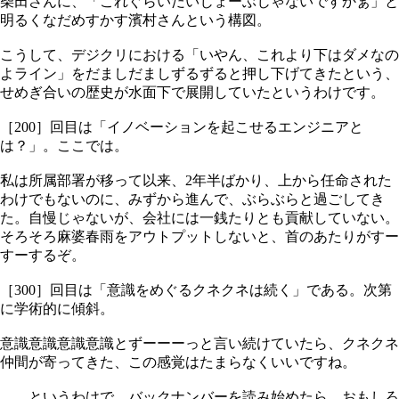
柴田さんに、「これぐらいだいじょーぶじゃないですかぁ」と
明るくなだめすかす濱村さんという構図。
こうして、デジクリにおける「いやん、これより下はダメなの
よライン」をだましだましずるずると押し下げてきたという、
せめぎ合いの歴史が水面下で展開していたというわけです。
［200］回目は「イノベーションを起こせるエンジニアと
は？」。ここでは。
私は所属部署が移って以来、2年半ばかり、上から任命された
わけでもないのに、みずから進んで、ぶらぶらと過ごしてき
た。自慢じゃないが、会社には一銭たりとも貢献していない。
そろそろ麻婆春雨をアウトプットしないと、首のあたりがすー
すーするぞ。
［300］回目は「意識をめぐるクネクネは続く」である。次第
に学術的に傾斜。
意識意識意識意識とずーーーっと言い続けていたら、クネクネ
仲間が寄ってきた、この感覚はたまらなくいいですね。
……というわけで、バックナンバーを読み始めたら、おもしろ