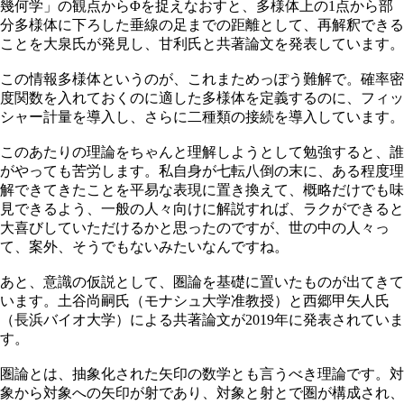
幾何学」の観点からΦを捉えなおすと、多様体上の1点から部
分多様体に下ろした垂線の足までの距離として、再解釈できる
ことを大泉氏が発見し、甘利氏と共著論文を発表しています。
この情報多様体というのが、これまためっぽう難解で。確率密
度関数を入れておくのに適した多様体を定義するのに、フィッ
シャー計量を導入し、さらに二種類の接続を導入しています。
このあたりの理論をちゃんと理解しようとして勉強すると、誰
がやっても苦労します。私自身が七転八倒の末に、ある程度理
解できてきたことを平易な表現に置き換えて、概略だけでも味
見できるよう、一般の人々向けに解説すれば、ラクができると
大喜びしていただけるかと思ったのですが、世の中の人々っ
て、案外、そうでもないみたいなんですね。
あと、意識の仮説として、圏論を基礎に置いたものが出てきて
います。土谷尚嗣氏（モナシュ大学准教授）と西郷甲矢人氏
（長浜バイオ大学）による共著論文が2019年に発表されていま
す。
圏論とは、抽象化された矢印の数学とも言うべき理論です。対
象から対象への矢印が射であり、対象と射とで圏が構成され、