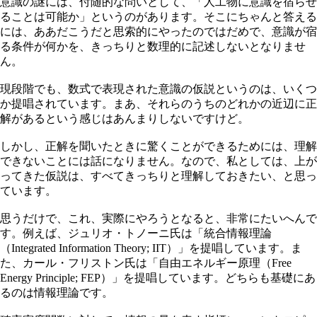
意識の謎には、付随的な問いとして、「人工物に意識を宿らせ
ることは可能か」というのがあります。そこにちゃんと答える
には、ああだこうだと思索的にやったのではだめで、意識が宿
る条件が何かを、きっちりと数理的に記述しないとなりませ
ん。
現段階でも、数式で表現された意識の仮説というのは、いくつ
か提唱されています。まあ、それらのうちのどれかの近辺に正
解があるという感じはあんまりしないですけど。
しかし、正解を聞いたときに驚くことができるためには、理解
できないことには話になりません。なので、私としては、上が
ってきた仮説は、すべてきっちりと理解しておきたい、と思っ
ています。
思うだけで、これ、実際にやろうとなると、非常にたいへんで
す。例えば、ジュリオ・トノーニ氏は「統合情報理論
（Integrated Information Theory; IIT）」を提唱しています。ま
た、カール・フリストン氏は「自由エネルギー原理（Free
Energy Principle; FEP）」を提唱しています。どちらも基礎にあ
るのは情報理論です。