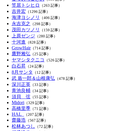
笠居トシヒロ
（263 記事）
吉井宏
（1296 記事）
海津ヨシノリ
（406 記事）
永吉克之
（298 記事）
茂田カツノリ
（159 記事）
上原ゼンジ
（280 記事）
十河進
（828 記事）
GrowHair
（714 記事）
鷹野雅弘
（25 記事）
ヤマシタクニコ
（526 記事）
白石昇
（24 記事）
8月サンタ
（12 記事）
武 盾一郎＆山根康弘
（478 記事）
深川正英
（33 記事）
青池良輔
（34 記事）
須貝 弦
（55 記事）
Midori
（329 記事）
高橋里季
（71 記事）
HAL_
（207 記事）
齋藤浩
（567 記事）
松林あつし
（72 記事）