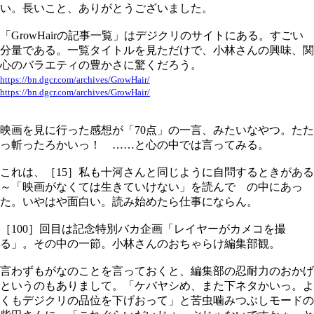
い。長いこと、ありがとうございました。
「GrowHairの記事一覧」はデジクリのサイトにある。すごい
分量である。一覧タイトルを見ただけで、小林さんの興味、関
心のバラエティの豊かさに驚くだろう。
https://bn.dgcr.com/archives/GrowHair/
https://bn.dgcr.com/archives/GrowHair/
映画を見に行った感想が「70点」の一言、みたいなやつ。たた
っ斬ったろかいっ！ ……と心の中では言ってみる。
これは、［15］私も十河さんと同じように自問するときがある
～「映画がなくては生きていけない」を読んで の中にあっ
た。いやはや面白い。読み始めたら仕事にならん。
［100］回目は記念特別バカ企画「レイヤーがカメコを撮
る」。その中の一節。小林さんのおちゃらけ編集部観。
言わずもがなのことを言っておくと、編集部の忍耐力のおかげ
というのもありまして。「ケバヤシめ、また下ネタかいっ。よ
くもデジクリの品位を下げおって」と苦虫噛みつぶしモードの