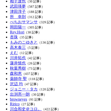
相子達也
（30 記事）
武田瑛夢
（587 記事）
津田淳子
（188 記事）
所 幸則
（312 記事）
べちおサマンサ
（329 記事）
岡田陽一
（305 記事）
Rey.Hori
（38 記事）
杏珠
（35 記事）
もみのこゆきと
（136 記事）
高木泰三
（5 記事）
えむ
（12 記事）
川井拓也
（42 記事）
蓮井慎也
（26 記事）
秋葉秀樹
（73 記事）
森和恵
（437 記事）
薬師寺 聖
（118 記事）
沢辺 均
（47 記事）
ジョニー・タカ
（120 記事）
出渕亮一朗
（30 記事）
browneyes
（91 記事）
Ririco
（27 記事）
川合和史＠コロ。
（422 記事）