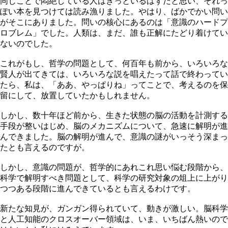
同じことで悶絶している人はきっといるはずだと思い、それっ
ぽい本を見つけては読み漁りました。やはり、ばかでかい問い
がそこにありました。問いの核心にあるのは「意識のハードプ
ロブレム」でした。人類は、まだ、誰も正解にたどり着けてい
ないのでした。
これがもし、哲学の問題として、何百年も前から、いろいろな
賢人が出てきては、いろいろな説を唱えたって話で終わってい
たら、私は、「ああ、やっぱりね」ってことで、考えるのを保
留にして、放置していたかもしれません。
しかし、数十年ほど前から、生きた状態の脳の活動を計測する
手段が整いはじめ、脳のメカニズムについて、急速に解明が進
んできました。脳の解明が進んで、意識の謎がいっそう深まっ
たとも言えるのですが。
しかし、意識の問題が、哲学的にあれこれ思い悩む段階から、
科学で解明すべき問題として、科学の研究対象の俎上に上がり
つつある段階に進んできているとも言えるわけです。
新たな知見が、ガンガン得られていて、動きが激しい。脳科学
と人工知能のクロスオーバー領域は、いま、いちばん熱いので