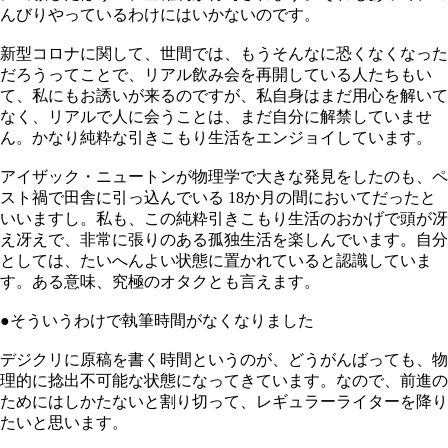
んびりやっているわけにはいかないのです。
新型コロナに関して、世間では、もうそんなに恐くなくなった
だろうってことで、リアル飲み会を再開している人たちもい
て、私にもお誘いが来るのですが、私自身はまだ用心を解いて
なく、リアルで人に会うことは、まだ自分に解禁していませ
ん。かなり純粋な引きこもり生活をエンジョイしています。
アイザック・ニュートンが物理学で大きな発見をしたのも、ペ
スト禍で田舎に引っ込んでいる 18か月の間においてだったと
いいますし。私も、この純粋引きこもり生活のおかげで頭が冴
え冴えで、非常に張りのある孤独生活を楽しんでいます。自分
としては、たいへんよい状態に置かれていると認識していま
す。ある意味、究極のオタクとも言えます。
●そういうわけで執筆時間がなくなりました
デジクリに原稿を書く時間というのが、どうがんばっても、物
理的に捻出不可能な状態になってきています。なので、前進の
ためにはしかたないと割り切って、レギュラーライターを降り
たいと思います。