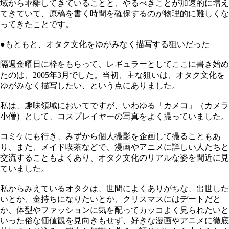
域から乖離してきていることと、やるべきことが加速的に増え
てきていて、原稿を書く時間を確保するのが物理的に難しくな
ってきたことです。
●もともと、オタク文化をゆがみなく描写する狙いだった
隔週金曜日に枠をもらって、レギュラーとしてここに書き始め
たのは、2005年3月でした。当初、主な狙いは、オタク文化を
ゆがみなく描写したい、という点にありました。
私は、趣味領域においてですが、いわゆる「カメコ」（カメラ
小僧）として、コスプレイヤーの写真をよく撮っていました。
コミケにも行き、みずから個人撮影を企画して撮ることもあ
り、また、メイド喫茶などで、漫画やアニメに詳しい人たちと
交流することもよくあり、オタク文化のリアルな姿を間近に見
ていました。
私からみえているオタクは、世間によくありがちな、出世した
いとか、金持ちになりたいとか、クリスマスにはデートだと
か、体型やファッションに気を配ってカッコよく見られたいと
いった俗な価値観を見向きもせず、好きな漫画やアニメに徹底