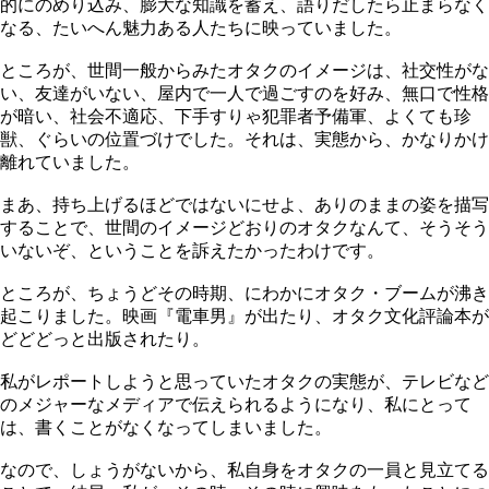
的にのめり込み、膨大な知識を蓄え、語りだしたら止まらなく
なる、たいへん魅力ある人たちに映っていました。
ところが、世間一般からみたオタクのイメージは、社交性がな
い、友達がいない、屋内で一人で過ごすのを好み、無口で性格
が暗い、社会不適応、下手すりゃ犯罪者予備軍、よくても珍
獣、ぐらいの位置づけでした。それは、実態から、かなりかけ
離れていました。
まあ、持ち上げるほどではないにせよ、ありのままの姿を描写
することで、世間のイメージどおりのオタクなんて、そうそう
いないぞ、ということを訴えたかったわけです。
ところが、ちょうどその時期、にわかにオタク・ブームが沸き
起こりました。映画『電車男』が出たり、オタク文化評論本が
どどどっと出版されたり。
私がレポートしようと思っていたオタクの実態が、テレビなど
のメジャーなメディアで伝えられるようになり、私にとって
は、書くことがなくなってしまいました。
なので、しょうがないから、私自身をオタクの一員と見立てる