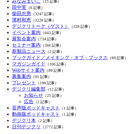
みなみまいこ
（15 記事）
田中実
（6 記事）
柴田忠男
（3247 記事）
濱村和恵
（3228 記事）
デジクリトーク（ゲスト）
（228 記事）
イベント案内
（643 記事）
展覧会案内
（734 記事）
セミナー案内
（366 記事）
新製品ニュース
（2 記事）
ブックガイド／メイキング・オブ・ブックス
（89 記事）
マガジンガイド
（106 記事）
Webサイト案内
（89 記事）
募集案内
（91 記事）
プレゼント
（199 記事）
デジクリ編集部
（12 記事）
お知らせ
（25 記事）
広告
（2 記事）
音声版ポッドキャスト
（1 記事）
動画版ポッドキャスト
（1 記事）
デジクリ本
（2 記事）
日刊デジクリ
（2772 記事）