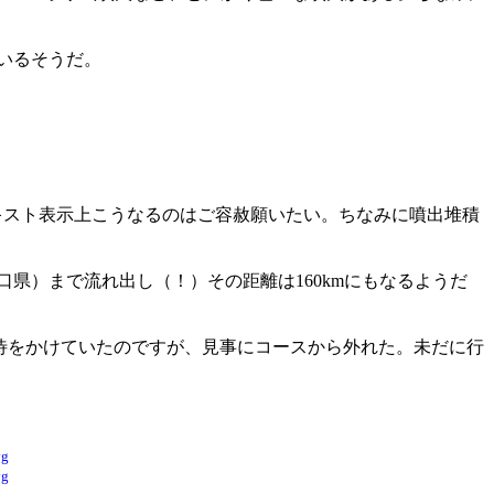
ているそうだ。
トル。テキスト表示上こうなるのはご容赦願いたい。ちなみに噴出堆積
山口県）まで流れ出し（！）その距離は160kmにもなるようだ
期待をかけていたのですが、見事にコースから外れた。未だに行
vg
vg