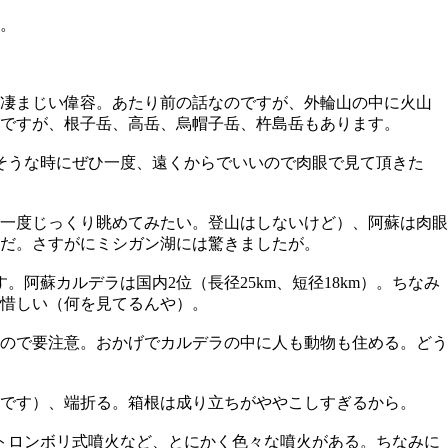
。
た凄まじい偉容。あたり前の話なのですが、外輪山の中に火山
ですが、根子岳、高岳、烏帽子岳、杵島岳もあります。
そうな時にぜひ一度、遠くからでいいので肉眼で見て頂きた
一度じっくり眺めてみたい。登山はしないけど）、阿蘇は肉眼
だ。さすがにミシガン湖には驚きましたが。
阿蘇カルデラは国内2位（長径25km、短径18km）。ちなみ
が惜しい（何を見てるんや）。
ので要注意。おかげでカルデラの中に人も動物も住める。どう
です）、端折る。箱根は成り立ちがややこしすぎるから。
トロンボリ式噴火など、とにかく色々な噴火がある。ちなみに