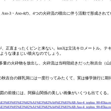
2・Aso-3・Aso-4の、4つの火砕流の噴出に伴う活動で形成され
噴出量らしいのだが、正直まったくピンと来ない。km3は立法キロメー
ような凄まじい噴火なのでしょう。
m3で、多量の火砕物を放出し、火砕流は当時陸続きだった秋吉台（
。この秋吉台の鍾乳洞には一度行ってみたくて、実は修学旅行に
。この図の前後には、阿蘇山関係の美しい画像がいくつも出てくる。
ia/%E3%83%95%E3%82%A1%E3%82%A4%E3%83%AB:Aso-4_tephra_90-85ka.s
ia/%E3%83%95%E3%82%A1%E3%82%A4%E3%83%AB:Aso-4_tephra_90-85ka.s