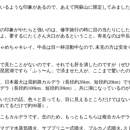
いるような印象があるので、あえて阿蘇山に限定してみました
山の印象がやたらと強いのは、修学旅行の時に目の当たりにし
よ。要するにたくさん火口があるということ。有名なのは中岳
ゃめちゃキレイ。中岳は目一杯活動中なので､未見の方は安全
で見たことがないのです。それでも肝を潰したのですが（ぜひ
琵琶湖ですら「ふぅ〜ん」で済ませた人が、ここまで驚いたの
本最大は屈斜路カルデラ（長径約26km、短径約20km）です。
ラ（長径約100km、短径約30km）。共に湖になっているの
いだけの話。色々と言っても、目に見えるところだけではない
れてるだけで約90基）。
こもカルデラです。念のため。もっともこちらは複合カルデラ
マグマ水蒸気噴火、サブプリニー式噴火、ブルカノ式噴火､ス