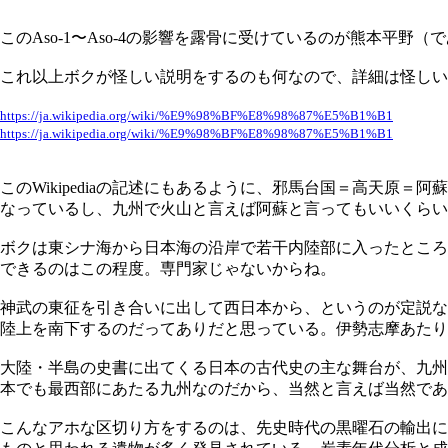
このAso-1〜Aso-4の影響を露骨に受けているのが熊本
これ以上ボクが怪しい説明をするのも何なので、詳細は怪しい（！）
https://ja.wikipedia.org/wiki/%E9%98%BF%E8%98%87%E5%B1%B1
https://ja.wikipedia.org/wiki/%E9%98%BF%E8%98%87%E5%B1%B1
このWikipediaの記述にもあるように、邪馬台国＝高天
なっているし、九州で火山と言えば阿蘇と言ってもいいくらい
ボクは東シナ海から日本海の沿岸で若干内陸部に入ったところ
できるのはこの程度。専門家じゃないからね。
神武の東征を引き合いに出して西日本から、というのが定説な
陸上を南下するのだってありだと思っている。伊勢志摩あたり
大陸・半島の史書に出てくる日本の古代史の主な舞台が、九州
本でも最西部にあたる九州なのだから、当然と言えば当然であ
こんなアホな区切り方をするのは、先史時代の黒曜石の輸出に