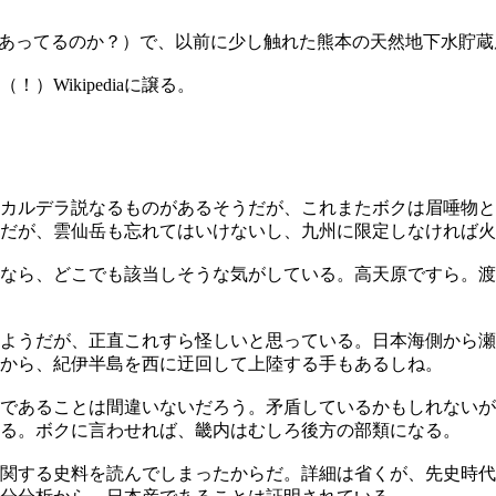
平野（であってるのか？）で、以前に少し触れた熊本の天然地下水
Wikipediaに譲る。
原＝阿蘇カルデラ説なるものがあるそうだが、これまたボクは眉唾
だが、雲仙岳も忘れてはいけないし、九州に限定しなければ火
なら、どこでも該当しそうな気がしている。高天原ですら。渡
ようだが、正直これすら怪しいと思っている。日本海側から瀬
から、紀伊半島を西に迂回して上陸する手もあるしね。
であることは間違いないだろう。矛盾しているかもしれないが
る。ボクに言わせれば、畿内はむしろ後方の部類になる。
関する史料を読んでしまったからだ。詳細は省くが、先史時代