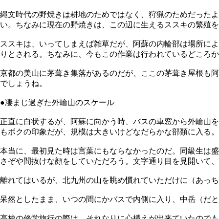
縄文時代の野焼きは耕地のためではなく、狩猟のためだったよ
い。ちなみに現在の野焼きは、この辺に生えるススキの繁殖を
ススキは、いってしまえば雑草だが、阿蘇の内輪部は場所によ
りとされる。ちなみに、今もこの作業は行われているどころか
京都の美山に茅葺き集落があるのだが、ここの茅葺き屋根も阿
でしょうね。
●凄まじ過ぎた外輪山のスケール
正直に白状するが、阿蘇に向かう時、バスの車窓から外輪山を
もボクの印象だが、規模は大きいけどなだらかな部類に入る
本当に、最初見た時は言葉にもならなかったのだ。同級生は盛
さぞや間抜けな顔をしていただろう。文字通り目を見開いて
離れてはいるが、北九州の山を眺め慣れていただけに（あっ
呆然としたまま、いつの間にかバスで内側に入り、中岳（だと
高校の修学旅行の際は、それなりに心構えが出来ていたのでも