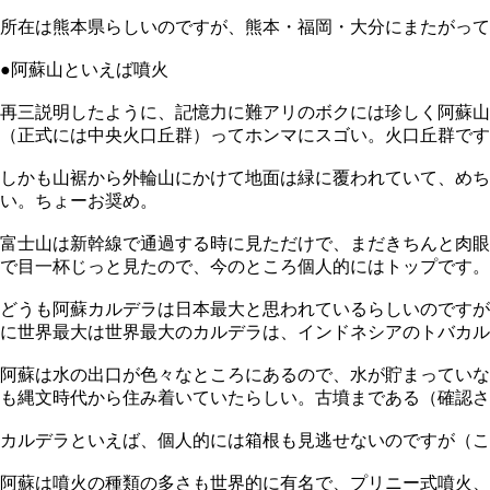
所在は熊本県らしいのですが、熊本・福岡・大分にまたがって
●阿蘇山といえば噴火
再三説明したように、記憶力に難アリのボクには珍しく阿蘇
（正式には中央火口丘群）ってホンマにスゴい。火口丘群です
しかも山裾から外輪山にかけて地面は緑に覆われていて、めち
い。ちょーお奨め。
富士山は新幹線で通過する時に見ただけで、まだきちんと肉眼
で目一杯じっと見たので、今のところ個人的にはトップです。
どうも阿蘇カルデラは日本最大と思われているらしいのですが、日
に世界最大は世界最大のカルデラは、インドネシアのトバカルデ
阿蘇は水の出口が色々なところにあるので、水が貯まっていな
も縄文時代から住み着いていたらしい。古墳まである（確認さ
カルデラといえば、個人的には箱根も見逃せないのですが（こ
阿蘇は噴火の種類の多さも世界的に有名で、プリニー式噴火、