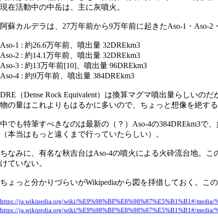
現在活動中の中岳は、主に灰噴火。
阿蘇カルデラは、27万年前から9万年前に起きたAso-1・Aso-
Aso-1 : 約26.6万年前、噴出量 32DREkm3
Aso-2 : 約14.1万年前、噴出量 32DREkm3
Aso-3 : 約13万年前[10]、噴出量 96DREkm3
Aso-4 : 約9万年前、噴出量 384DREkm3
DRE（Dense Rock Equivalent）は換算マグマ
物の量はこれよりもはるかに多いので、ちょっと想像を絶する
中でも特筆すべきなのは最新の（？）Aso-4の384DREk
（本当はもっと遠くまで行っていたらしい）。
ちなみに、有名な秋吉台はAso-4の噴火による火砕流台地
けていない。
ちょっと分かりづらいがWikipediaから図を拝借しておく
https://ja.wikipedia.org/wiki/%E9%98%BF%E8%98%87%E5%B1%B1#/med
https://ja.wikipedia.org/wiki/%E9%98%BF%E8%98%87%E5%B1%B1#/med