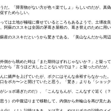
うだ。「障害物がない方が色々楽でしょ」らしいのだが、真偽
促すためらしい。
っては土地が極端に痩せているところもあるようで、土壌改良
、阿蘇のススキは全国の茅葺き屋根の、葺き替えのために用い
蘇産のススキだというから驚きである。「美山なんだから周辺
外側から眺めた時は「また期待はずれじゃないか？」と疑って
。だから「言うほど大したことないのでは？」と疑ったのだが
んに嬌声を上げていたが、ボクにはそんな余裕すらなかった。
、口をポカ〜ンと開けていたと思う。「驚き」よりも「ショッ
ちがショボ過ぎたのだ）、「こんなもんが、こんなすぐ近く（
思う）の中腹辺りまで移動して、内側から外輪山を再び見たあ
う少し（！）記憶はある。とは言え、やはりボクの記憶のメイ