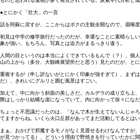
ものと思われる遺物が多く発見されている。炭素年代分析と成
●とにかく「壮大」の一言
話を阿蘇に戻すが、ここからはボクの主観全開なので、眉唾度
初見は中学の修学旅行だったのだが、幸運なことに素晴らしい
象が強い。もちろん、写真とは迫力がまるっきり違う。
人間の目というのは本当によくできているもんで（？）、個人
山の上から（多分、大観峰展望所だと思う）見たのだが、とに
重複するが（申し訳ないがとにかく印象が強すぎて）、まずは
だ）、きれいにグルリと囲む風景はすごい。
加えて、中に向かう斜面の美しさだ。カルデラの成り立ち上、
際はしっかり結構な崖になっていて、内に向かって徐々になだ
ちょっと不思議だったのは、「なんで木が生えてないんじゃろ
てますからね。いくら火口丘群があってまだ活動してるとはい
まぁ、おかげで邪魔するモノがなく見渡せるわけなんですが、
が見つかってる）、どういう理由で野焼きを行っていたかに関