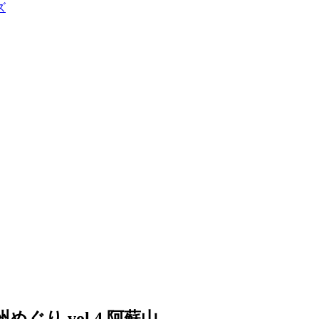
ズ
ぐり vol.4 阿蘇山