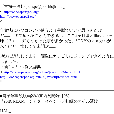
【古籏一浩】openspc@po.shiojiri.ne.jp
<
http://www.openspc2.org/
http://www.openspc2.org/
>
年賀状はパソコンとか使うより芋版でいいと思うんだけ
ど......。後で食べることもできるし。ここ2ヶ月ほどIllustrator三
昧（？）......知らなかった事が多かった。SONYのマメカムが
来たけど、忙しくて未開封......。
地道に追加してます。簡単にカテゴリにジャンプできるように
しました。
・新JavaScript例文辞典
<
http://www.openspc2.org/reibun/javascript2/index.html
http://www.openspc2.org/reibun/javascript2/index.html
>
━━━━━━━━━━━━━━━━━━━━━━━━━━━━
■電子浮世絵版画家の東西見聞録［96］
「softCREAM」シアターイベント／牡蠣のオイル漬け
HAL_