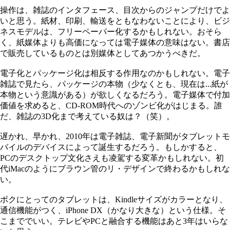
操作は、雑誌のインタフェース、目次からのジャンプだけでよ
いと思う。紙材、印刷、輸送をともなわないことにより、ビジ
ネスモデルは、フリーペーパー化するかもしれない。おそら
く、紙媒体よりも高価になっては電子媒体の意味はない。書店
で販売しているものとは別媒体としてあつかうべきだ。
電子化とパッケージ化は相反する作用なのかもしれない。電子
雑誌で見たら、パッケージの本物（少なくとも、現在は...紙が
本物という意識がある）が欲しくなるだろう。電子媒体で付加
価値を求めると、CD-ROM時代へのゾンビ化がはじまる。誰
だ、雑誌の3D化まで考えている奴は？（笑）。
遅かれ、早かれ、2010年は電子雑誌、電子新聞がタブレットモ
バイルのデバイスによって誕生するだろう。もしかすると、
PCのデスクトップ文化さえも凌駕する変革かもしれない。初
代iMacのようにブラウン管のリ・デザインで終わるかもしれな
い。
ボクにとってのタブレットは、Kindleサイズがカラーとなり、
通信機能がつく、iPhone DX（かなり大きな）という仕様。そ
こまででいい。テレビやPCと融合する機能はあと3年はいらな