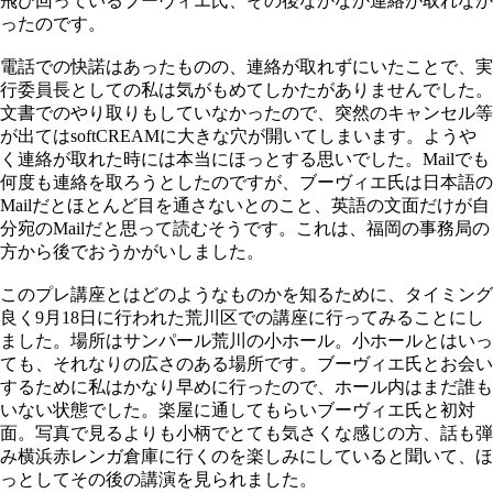
飛び回っているブーヴィエ氏、その後なかなか連絡が取れなか
ったのです。
電話での快諾はあったものの、連絡が取れずにいたことで、実
行委員長としての私は気がもめてしかたがありませんでした。
文書でのやり取りもしていなかったので、突然のキャンセル等
が出てはsoftCREAMに大きな穴が開いてしまいます。ようや
く連絡が取れた時には本当にほっとする思いでした。Mailでも
何度も連絡を取ろうとしたのですが、ブーヴィエ氏は日本語の
Mailだとほとんど目を通さないとのこと、英語の文面だけが自
分宛のMailだと思って読むそうです。これは、福岡の事務局の
方から後でおうかがいしました。
このプレ講座とはどのようなものかを知るために、タイミング
良く9月18日に行われた荒川区での講座に行ってみることにし
ました。場所はサンパール荒川の小ホール。小ホールとはいっ
ても、それなりの広さのある場所です。ブーヴィエ氏とお会い
するために私はかなり早めに行ったので、ホール内はまだ誰も
いない状態でした。楽屋に通してもらいブーヴィエ氏と初対
面。写真で見るよりも小柄でとても気さくな感じの方、話も弾
み横浜赤レンガ倉庫に行くのを楽しみにしていると聞いて、ほ
っとしてその後の講演を見られました。