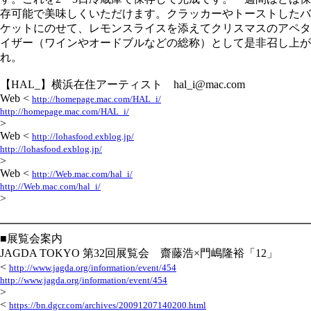
存可能で美味しくいただけます。クラッカーやトーストしたバ
ケットにのせて、レモンスライスを添えてクリスマスのアペタ
イザー（ワインやオードブルなどの総称）として是非召し上が
れ。
【HAL_】横浜在住アーティスト hal_i@mac.com
Web <
http://homepage.mac.com/HAL_i/
http://homepage.mac.com/HAL_i/
>
Web <
http://lohasfood.exblog.jp/
http://lohasfood.exblog.jp/
>
Web <
http://Web.mac.com/hal_i/
http://Web.mac.com/hal_i/
>
━━━━━━━━━━━━━━━━━━━━━━━━━━━━
■展覧会案内
JAGDA TOKYO 第32回展覧会 齋藤浩×門嶋隆裕「12」
<
http://www.jagda.org/information/event/454
http://www.jagda.org/information/event/454
>
<
https://bn.dgcr.com/archives/20091207140200.html