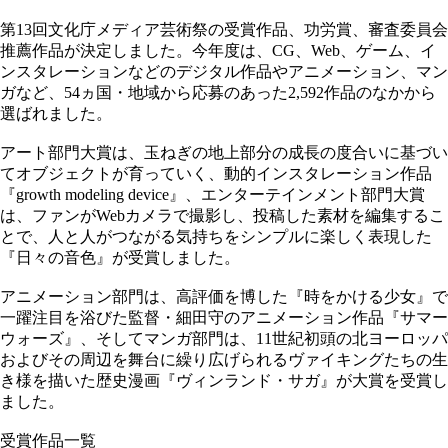
第13回文化庁メディア芸術祭の受賞作品、功労賞、審査委員会
推薦作品が決定しました。今年度は、CG、Web、ゲーム、イ
ンスタレーションなどのデジタル作品やアニメーション、マン
ガなど、54ヵ国・地域から応募のあった2,592作品のなかから
選ばれました。
アート部門大賞は、玉ねぎの地上部分の成長の度合いに基づい
てオブジェクトが育っていく、動的インスタレーション作品
『growth modeling device』、エンターテインメント部門大賞
は、ファンがWebカメラで撮影し、投稿した素材を編集するこ
とで、人と人がつながる気持ちをシンプルに楽しく表現した
『日々の音色』が受賞しました。
アニメーション部門は、高評価を博した『時をかける少女』で
一躍注目を浴びた監督・細田守のアニメーション作品『サマー
ウォーズ』、そしてマンガ部門は、11世紀初頭の北ヨーロッパ
およびその周辺を舞台に繰り広げられるヴァイキングたちの生
き様を描いた歴史漫画『ヴィンランド・サガ』が大賞を受賞し
ました。
受賞作品一覧