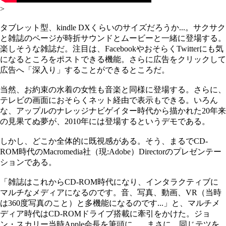
>
タブレット型、kindle DXくらいのサイズだろうか...。サクサク
と雑誌のページが時折サウンドとムービーと一緒に登場する。
楽しそうな雑誌だ。注目は、FacebookやおそらくTwitterにも気
になるところをポストできる機能。さらに広告をクリックして
広告へ「深入り」することができるところだ。
当然、お約束の水着の女性も音楽と同様に登場する。さらに、
テレビの画面におそらくネット経由で表示もできる。いろん
な、アップルのナレッジナビゲイター時代から描かれた20年来
の見果てぬ夢が、2010年には登場するというデモである。
しかし、どこか全体的に既視感がある。そう、まるでCD-
ROM時代のMacromedia社（現:Adobe）Directorのプレゼンテー
ションである。
「雑誌はこれからCD-ROM時代になり、インタラクティブに
マルチなメディアになるのです。音、写真、動画、VR（当時
は360度写真のこと）と多機能になるのです...」と、マルチメ
ディア時代はCD-ROMドライブ搭載に牽引をかけた。ジョ
ン・スカリー当時Apple会長を筆頭に...。まさに、同じテツを