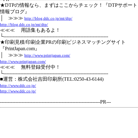
★DTPの情報なら、まずはここからチェック！『DTPサポート
情報ブログ』
│ ≫≫≫
http://blog.ddc.co.jp/mt/dtp/
http://blog.ddc.co.jp/mt/dtp/
≪≪≪ 用語集もあるよ！
└--------------------------------------------------------------------
★印刷見積/印刷企業PRの印刷ビジネスマッチングサイト
『PrintJapan.com』
│ ≫≫≫
http://www.printjapan.com/
http://www.printjapan.com/
≪≪≪ 無料登録受付中！
└--------------------------------------------------------------------
■運営：株式会社吉田印刷所(TEL:0250-43-6144)
http://www.ddc.co.jp/
http://www.ddc.co.jp/
-----------------------------------------------------------------PR---