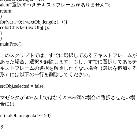
alert("選択すべきテキストフレームがありません");
return;
}
for(var i=0; i<textObj.length; i++){
colorChecker(textObj[i]);
}
}
mainProc();
このスクリプトでは、すでに選択してあるテキストフレームが
あった場合、選択を解除します。もし、すでに選択してあるテ
キストフレームの選択を解除したくない場合（選択を追加する
形）には以下の一行を削除してください。
srcObj.selected = false;
マゼンタが50%以上ではなく25%未満の場合に選択させたい場
合には
if (colObj.magenta >= 50)
を