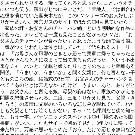
をさせられたりする。帰ってくれると思ったら......というオチ
にいつも笑う。演出がじつにみごとだ。「天地人」では似合わ
ぬ役を演じていた妻夫木だが、このCMシリーズのお人好しぶ
りが一番いい。東京ガスのサイトでほかのCMも見ていたら、
「家族の絆・お父さんのチャーハン編」という感動的な作品に
出会った。テレビでは一度も見たことがなかったCMだ。「お
父さんのチャーハンが食べたい」と怒ったような顔で言う娘。
「気がつくとわたしは泣き出していた」で語られるストーリー
は、「お母さんが風邪のときとか怒って実家に帰っちゃったと
きとかそんなときに決まって出て来るものだった」という不出
来なチャーハンと、父親と娘ふたりっきりのちょっと距離ある
関係。「うまいか、うまいか」と聞く父親に、何も言わない子
どものころの娘。結婚式の3日前、お父さんのチャーハンを食
べて「あのときは言えなかったけど、うまい、あと、ありがと
う、お父さん」と言える娘。母親の姿はない。家族のかかえる
問題を想像させられる。二度、三度くりかえし見る。父親（き
たろう）の表情に父親のいろいろな悲しみが現れていて、わた
しも父親としては泣くしかない。ネットでも評判だと後で知っ
た。もう一本。パナソニックのスペシャルCM「陽のあたる図
書館」がいい。これもサイトで初めて見た。3年ぶりに帰って
来た娘に、万感の思いをこめた「おう」だけで応じる無口な父