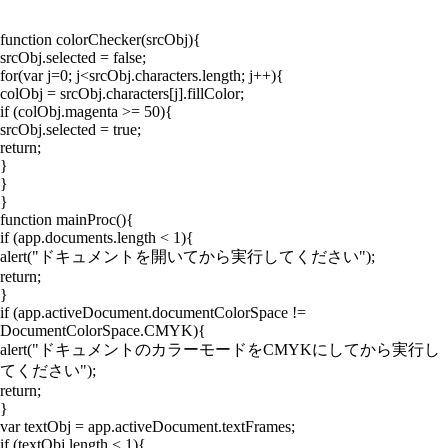
function colorChecker(srcObj){
srcObj.selected = false;
for(var j=0; j<srcObj.characters.length; j++){
colObj = srcObj.characters[j].fillColor;
if (colObj.magenta >= 50){
srcObj.selected = true;
return;
}
}
}
function mainProc(){
if (app.documents.length < 1){
alert("ドキュメントを開いてから実行してください");
return;
}
if (app.activeDocument.documentColorSpace !=
DocumentColorSpace.CMYK){
alert("ドキュメントのカラーモードをCMYKにしてから実行し
てください");
return;
}
var textObj = app.activeDocument.textFrames;
if (textObj.length < 1){