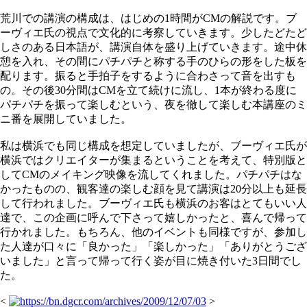
荒川での講演の構成は、はじめの1時間がCMの解説です。ブ
ーヴィエ氏の視点で文化的に考察していきます。少したどたど
しさのある日本語が、講演自体を盛り上げていきます。途中休
憩を入れ、その間にパチパチと称する手のひらの形をした板を
配ります。振ると手拍子をするように合わさって音を出すも
の。その後30分間はCMを立て続けに流し、1本が終わる度に
パチパチを振って楽しむという、夜を徹して楽しむ本講座のミ
ニ番を展開していました。
私は横浜でも同じ構成を想定していましたが、ブーヴィエ氏が
横浜ではクリエイターが集まるということを考えて、特別版と
してCMのメイキング映像を流してくれました。パチパチはな
かったものの、観客達の楽しむ顔を見て講演は20分以上も延長
して行われました。ブーヴィエ氏も横浜のお客はとてもいい人
達で、この企画に呼んで下さって嬉しかったと、喜んで帰って
行かれました。もちろん、他のイベントも同様ですが、参加し
た人達が口々に「良かった」「楽しかった」「ありがとうござ
いました」と言って帰って行く姿が目に焼き付いた3日間でし
た。
<
>