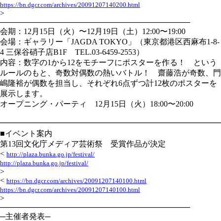
https://bn.dgcr.com/archives/20091207140200.html
>
───────────────────────────────────
会期：12月15日（火）〜12月19日（土）12:00〜19:00
会場：ギャラリー「JAGDA TOKYO」（東京都港区西麻布1-8-
4 三保谷硝子店B1F TEL.03-6459-2553）
内容：数字の1から12をモチーフにポスターを作る！ という
ルールのもと、奇数対偶数の熱いバトル！ 齋藤浩が奇数、門
嶋隆裕が偶数を担当し、それぞれ6点ずつ計12枚のポスターを
展示します。
オープニング・パーティ 12月15日（火）18:00〜20:00
━━━━━━━━━━━━━━━━━━━━━━━━━━━━
■イベント案内
第13回文化庁メディア芸術祭 受賞作品が決定
<
http://plaza.bunka.go.jp/festival/
http://plaza.bunka.go.jp/festival/
>
<
https://bn.dgcr.com/archives/20091207140100.html
https://bn.dgcr.com/archives/20091207140100.html
>
───────────────────────────────────
─主催者発表─