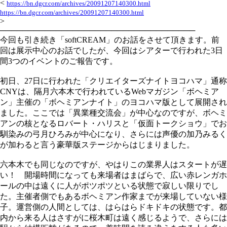
<
https://bn.dgcr.com/archives/20091207140300.html
https://bn.dgcr.com/archives/20091207140300.html
>
───────────────────────────────────
今回も引き続き「softCREAM」のお話をさせて頂きます。前
回は展示中心のお話でしたが、今回はシアターで行われた3日
間3つのイベントのご報告です。
初日、27日に行われた「クリエイターズナイトヨコハマ」通称
CNYは、隔月六本木で行われているWebマガジン「ボヘミア
ン」主催の「ボヘミアンナイト」のヨコハマ版として展開され
ました。ここでは「異業種交流会」が中心なのですが、ボヘミ
アンの核となるロバート・ハリスと「仮面トークショウ」でお
馴染みの弓月ひろみが中心になり、さらには声優の加乃みるく
が加わると言う豪華版ステージからはじまりました。
六本木でも同じなのですが、やはりこの業界人はスタートが遅
い！ 開場時間になっても来場者はまばらで、広い赤レンガホ
ールの中は遠くに人がポツポツといる状態で寂しい限りでし
た。主催者側でもあるボヘミアン作家までが来場していない様
子。運営側の人間としては、はらはらドキドキの状態です。都
内から来る人はさすがに桜木町は遠く感じるようで、さらには