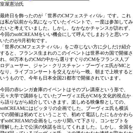
室屋憲治氏
最終日を飾ったのが「世界のCMフェスティバル」です。これ
は私が以前から気になっていたイベントで、一度は参加してみ
たいと考えていました。しかし、なかなかチャンスが訪れず、
今回のsoftCREAMをいい機会にして呼んでしまおうと思いつ
いたのが9月初旬です。
「世界のCMフェスティバル」をご存じない方に少しだけ紹介
すると、フランス生まれのこのイベントは世界40カ国で開催さ
れ、60万本ものCMの中から選りすぐりのCMをフランス人プ
ロデューサー、ジャン・クリスチャン・ブーヴィエ氏がMCと
なり、ライブコンサートを交えながら一晩、朝まで上映すると
いうもので、今年も日本全国21都市で開催されています。
今回の赤レンガ倉庫のイベントはそのプレ講座という形で、
元々大学で講師をしていたブーヴィエ氏がCMを文化的視点か
ら語りながら紹介していきます。楽しめる映像祭としての、
softCREAMにはピッタリの企画でした。ブーヴィエ氏も横浜
での開催は初めてということで、初めて電話したにもかかわら
ずsoftCREAMの企画をしっかり聞いて下さり、コンセプトを
理解した上で公演の快諾を出してくれました。しかし、全国を