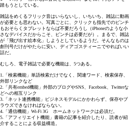
踏もうとしている。
雑誌をめくるフリック音はいらないし、いちいち、雑誌に動画
が必要とも思わない。写真ごとに、クリックも指先でのピンチ
もおそらくタブレットならば不要だろうし（iPhoneのような小
さなデバイスだからこそ、ピンチは必要だが）。まるで、雑誌
が「飛び出す絵本化」しようとしているようだ。そんなものは
創刊号だけがやたらに安い、ディアゴスティーニでやればいい
話だ。
むしろ、電子雑誌で必要な機能は、5つある。
1.「検索機能」単語検索だけでなく、関連ワード、検索保存、
外部リンクなど
2.「共有embed機能」外部のブログやSNS、Facebook、Twitterな
どへの相互リンク
3.「ネット連携機能」ビジネスモデルにかかわらず、保存やブ
ラウズできなければならない。
4.「通信機能」Wi-Fi 3G ホームネットワークは必須だ。
5.「アフィリエイト機能」書籍の記事を紹介したり、読者が紹
介することによる収益構造。