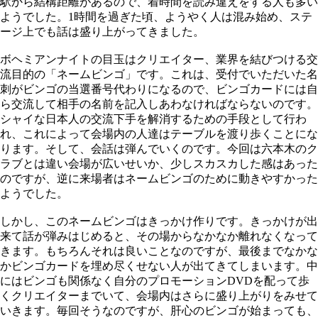
駅から結構距離があるので、着時間を読み違えをする人も多い
ようでした。1時間を過ぎた頃、ようやく人は混み始め、ステ
ージ上でも話は盛り上がってきました。
ボヘミアンナイトの目玉はクリエイター、業界を結びつける交
流目的の「ネームビンゴ」です。これは、受付でいただいた名
刺がビンゴの当選番号代わりになるので、ビンゴカードには自
ら交流して相手の名前を記入しあわなければならないのです。
シャイな日本人の交流下手を解消するための手段として行わ
れ、これによって会場内の人達はテーブルを渡り歩くことにな
ります。そして、会話は弾んでいくのです。今回は六本木のク
ラブとは違い会場が広いせいか、少しスカスカした感はあった
のですが、逆に来場者はネームビンゴのために動きやすかった
ようでした。
しかし、このネームビンゴはきっかけ作りです。きっかけが出
来て話が弾みはじめると、その場からなかなか離れなくなって
きます。もちろんそれは良いことなのですが、最後までなかな
かビンゴカードを埋め尽くせない人が出てきてしまいます。中
にはビンゴも関係なく自分のプロモーションDVDを配って歩
くクリエイターまでいて、会場内はさらに盛り上がりをみせて
いきます。毎回そうなのですが、肝心のビンゴが始まっても、