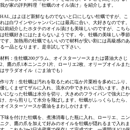
我が家の評判料理「牡蠣のオイル漬け」を紹介します。
HAL_はよほど新鮮なものでないと口にしない牡蠣ですが、こ
れは白ワインやシャンパンには最高に合い、大好きなのです。
以前紹介したホタテのオイル漬けも美味しいのですが、こちら
は牡蠣好きにはたまらないようです。今、牡蠣の美味しい季節
です、加熱用の牡蠣でもいいので材料が安い割には高級感のあ
る一品となります。是非試して下さい。
材料：生牡蠣200グラム、オイスターソースまたは醤油大さじ
2、鷹の爪1本ニンニク1片、ローリエ2枚、オリーブオイルまた
はサラダオイル（ごま油でも）
作り方：生牡蠣は汚れを取るために塩か片栗粉を多めにふり、
優しくまぜてザルに入れ、流水の中できれいに洗います。きれ
いになった牡蠣は水分を切り、大きめのフライパンで強火にか
け、から煎りして水分を飛ばします。牡蠣がふっくらしたら、
オイスターソースか醤油をまわしかけます。
下味を付けた牡蠣を、煮沸消毒した瓶に入れ、ローリエ、ニン
ニク、鷹の爪を加えて好みのオイルを牡蠣が隠れるまで入れま
す。これを2〜3日冷蔵庫で保存して完成です。一週間ほどは保