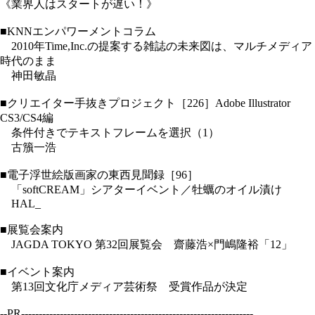
《業界人はスタートが遅い！》
■KNNエンパワーメントコラム
2010年Time,Inc.の提案する雑誌の未来図は、マルチメディア
時代のまま
神田敏晶
■クリエイター手抜きプロジェクト［226］Adobe Illustrator
CS3/CS4編
条件付きでテキストフレームを選択（1）
古籏一浩
■電子浮世絵版画家の東西見聞録［96］
「softCREAM」シアターイベント／牡蠣のオイル漬け
HAL_
■展覧会案内
JAGDA TOKYO 第32回展覧会 齋藤浩×門嶋隆裕「12」
■イベント案内
第13回文化庁メディア芸術祭 受賞作品が決定
--PR------------------------------------------------------------------