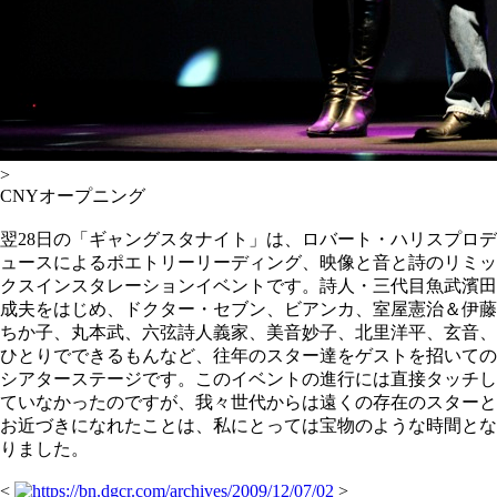
>
CNYオープニング
翌28日の「ギャングスタナイト」は、ロバート・ハリスプロデ
ュースによるポエトリーリーディング、映像と音と詩のリミッ
クスインスタレーションイベントです。詩人・三代目魚武濱田
成夫をはじめ、ドクター・セブン、ビアンカ、室屋憲治＆伊藤
ちか子、丸本武、六弦詩人義家、美音妙子、北里洋平、玄音、
ひとりでできるもんなど、往年のスター達をゲストを招いての
シアターステージです。このイベントの進行には直接タッチし
ていなかったのですが、我々世代からは遠くの存在のスターと
お近づきになれたことは、私にとっては宝物のような時間とな
りました。
<
>